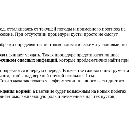
од, отталкиваясь от текущей погоды и примерного прогноза на
сезоне. При отсутствии процедуры кусты просто не смогут
обрезки определяются не только климатическими условиями, но
орая начинает увядать. Такая процедура предотвратит лишнее
носчиком опасных инфекций
, которые проблематично найти при
одрезаются в первую очередь. В качестве садового инструмента
зом, чтобы над верхней почкой оставался 1 см.
Если задача заключается в оформлении пышного раскидистого
еждения корней
, а цветение будет возможным на новых побегах,
полняет омолаживающую роль и незаменима для тех кустов,