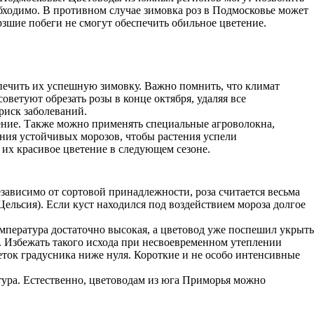
обходимо. В противном случае зимовка роз в Подмосковье может
зшие побеги не смогут обеспечить обильное цветение.
спечить их успешную зимовку. Важно помнить, что климат
ветуют обрезать розы в конце октября, удаляя все
риск заболеваний.
иение. Также можно применять специальные агроволокна,
ения устойчивых морозов, чтобы растения успели
 их красивое цветение в следующем сезоне.
зависимо от сортовой принадлежности, роза считается весьма
льсия). Если куст находился под воздействием мороза долгое
емпература достаточно высокая, а цветовод уже поспешил укрыть
а. Избежать такого исхода при несвоевременном утеплении
ток градусника ниже нуля. Короткие и не особо интенсивные
тура. Естественно, цветоводам из юга Приморья можно