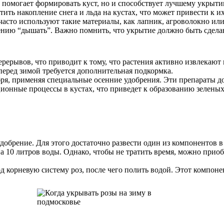
о помогает формировать куст, но и способствует лучшему укрытию
ить накопление снега и льда на кустах, что может привести к и
 часто используют такие материалы, как лапник, агроволокно и
тению “дышать”. Важно помнить, что укрытие должно быть сдела
перерывов, что приводит к тому, что растения активно извлекаю
перед зимой требуется дополнительная подкормка.
бря, применяя специальные осенние удобрения. Эти препараты 
ионные процессы в кустах, что приведет к образованию зеленых
обрение. Для этого достаточно развести один из компонентов в
 10 литров воды. Однако, чтобы не тратить время, можно приобр
д корневую систему роз, после чего полить водой. Этот компоне