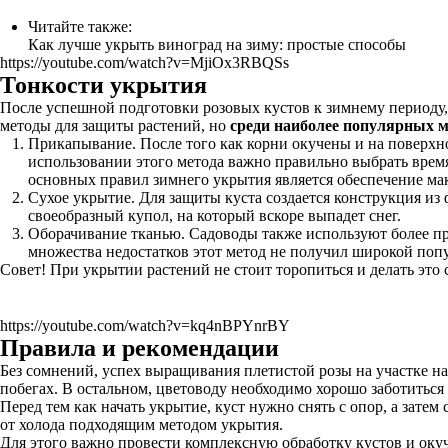
Читайте также:
Как лучше укрыть виноград на зиму: простые способы
https://youtube.com/watch?v=MjiOx3RBQSs
Тонкости укрытия
После успешной подготовки розовых кустов к зимнему периоду
методы для защиты растений, но
среди наиболее популярных 
Прикапывание. После того как корни окучены и на поверхно
использовании этого метода важно правильно выбрать врем
основных правил зимнего укрытия является обеспечение мак
Сухое укрытие. Для защиты куста создается конструкция из
своеобразный купол, на который вскоре выпадет снег.
Оборачивание тканью. Садоводы также используют более про
множества недостатков этот метод не получил широкой поп
Совет! При укрытии растений не стоит торопиться и делать это
https://youtube.com/watch?v=kq4nBPYnrBY
Правила и рекомендации
Без сомнений, успех выращивания плетистой розы на участке на
побегах. В остальном, цветоводу необходимо хорошо заботиться 
Перед тем как начать укрытие, куст нужно снять с опор, а затем
от холода подходящим методом укрытия.
Для этого важно провести комплексную обработку кустов и окуч