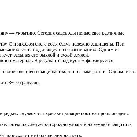
 этапу — укрытию. Сегодня садоводы применяют различные
ству. С приходом снега розы будут надежно защищены. При
амоканию куста под дождем и его загниванию. Одним из
куст, засыпая его рыхлой и сухой землей.
вной материал. В результате над кустом формируется
 теплоизоляцией и защищает корни от вымерзания. Однако из-за
до -8−10 градусов.
 в редких случаях эти красавицы зацветают на прошлогодних
учке. Затем их следует осторожно уложить на землю и защитить
й происходит не больше, чем на треть.