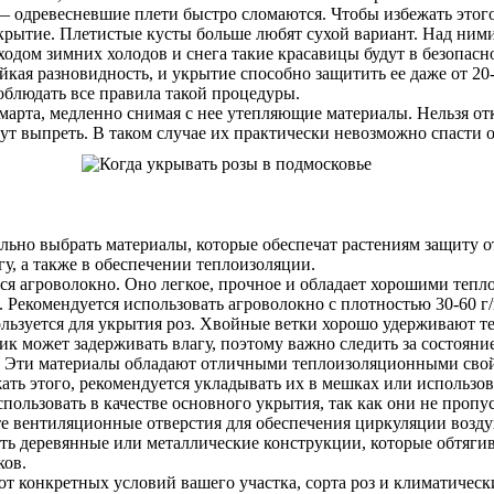
— одревесневшие плети быстро сломаются. Чтобы избежать этог
укрытие. Плетистые кусты больше любят сухой вариант. Над ним
одом зимних холодов и снега такие красавицы будут в безопасн
йкая разновидность, и укрытие способно защитить ее даже от 20
облюдать все правила такой процедуры.
марта, медленно снимая с нее утепляющие материалы. Нельзя отк
т выпреть. В таком случае их практически невозможно спасти о
ьно выбрать материалы, которые обеспечат растениям защиту от
у, а также в обеспечении теплоизоляции.
ся агроволокно. Оно легкое, прочное и обладает хорошими теп
 Рекомендуется использовать агроволокно с плотностью 30-60 г/
льзуется для укрытия роз. Хвойные ветки хорошо удерживают т
ник может задерживать влагу, поэтому важно следить за состоян
. Эти материалы обладают отличными теплоизоляционными свойс
ать этого, рекомендуется укладывать их в мешках или использов
пользовать в качестве основного укрытия, так как они не пропу
ьте вентиляционные отверстия для обеспечения циркуляции возду
вать деревянные или металлические конструкции, которые обтя
ков.
от конкретных условий вашего участка, сорта роз и климатичес