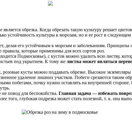
вляется обрезка. Когда обрезать такую культуру решает цветов
о устойчивость культуры к морозам, но и ее рост в следующем 
т, делая его устойчивым к морозам и заболеваниям. Принципы 
правила, которые применимы для всех сортов роз.
находится Подмосковье), с кустов можно удалить всю листву, кот
листьев под укрытием. К тому же
листва может являться пере
 розовые кусты можно поддавать обрезке. Высокие экземпляры п
зненное удаление лишних участков. Побеги срезаются таким обра
ыми побегами, почку нужно оставлять на внутренней стороне. 
утрь.
 не повод для беспокойства.
Главная задача — избежать повр
ее того, глубокая подрезка может стать полезной, т. к. она вы