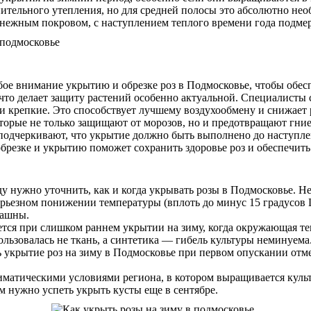
нительного утепления, но для средней полосы это абсолютно не
снежным покровом, с наступлением теплого времени года подмер
бое внимание укрытию и обрезке роз в Подмосковье, чтобы обе
что делает защиту растений особенно актуальной. Специалисты со
 и крепкие. Это способствует лучшему воздухообмену и снижает 
оторые не только защищают от морозов, но и предотвращают гн
 подчеркивают, что укрытие должно быть выполнено до наступл
брезке и укрытию поможет сохранить здоровье роз и обеспечить
у нужно уточнить, как и когда укрывать розы в Подмосковье. Не
ьезном понижении температуры (вплоть до минус 15 градусов Це
рашны.
ается при слишком раннем укрытии на зиму, когда окружающая т
ользовалась не ткань, а синтетика — гибель культуры неминуем
 укрытие роз на зиму в Подмосковье при первом опускании отме
иматическими условиями региона, в котором выращивается куль
ам нужно успеть укрыть кусты еще в сентябре.