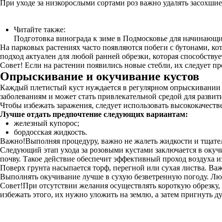
При уходе за низкорослыми сортами роз важно удалять засохшие
Читайте также:
Подготовка винограда к зиме в Подмосковье для начинающ
На парковых растениях часто появляются побеги с бутонами, кот
подход актуален для любой ранней обрезки, которая способству
Совет! Если на растении появились новые стебли, их следует п
Опрыскивание и окучивание кустов
Каждый плетистый куст нуждается в регулярном опрыскивании с
заболеваниям и может стать привлекательной средой для развит
Чтобы избежать заражения, следует использовать высококачеств
Лучше отдать предпочтение следующих вариантам:
железный купорос;
бордосская жидкость.
Важно!Выполняя процедуру, важно не жалеть жидкости и тщател
Следующий этап ухода за розовыми кустами заключается в окуч
почву. Такое действие обеспечит эффективный проход воздуха из-
Поверх грунта насыпается торф, перегной или сухая листва. Важ
Выполнять окучивание лучше в сухую безветренную погоду. Лю
Совет!При отсутствии желания осуществлять короткую обрезку, 
избежать этого, их нужно уложить на землю, а затем пригнуть д