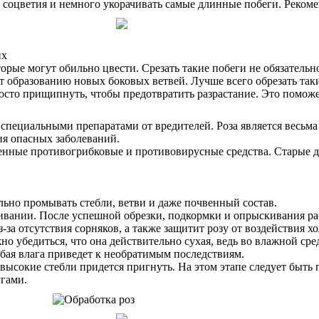
 соцветия и немного укорачивать самые длинные побеги. Рекоме
их
орые могут обильно цвести. Срезать такие побеги не обязательно
ет образованию новых боковых ветвей. Лучше всего обрезать так
росто прищипнуть, чтобы предотвратить разрастание. Это поможе
пециальными препаратами от вредителей. Роза является весьма
ия опасных заболеваний.
енные противогрибковые и противовирусные средства. Старые де
ьно промывать стебли, ветви и даже почвенный состав.
ивании. После успешной обрезки, подкормки и опрыскивания рас
за отсутствия сорняков, а также защитит розу от воздействия хо
но убедиться, что она действительно сухая, ведь во влажной сре
бая влага приведет к необратимым последствиям.
высокие стебли придется пригнуть. На этом этапе следует быть
угами.