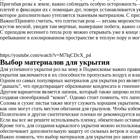
Пригибая розы к земле, важно соблюдать особую осторожность 
плетей и фиксации их с помощью дуг, поверх устанавливается 
которое дополнительно утепляется тканевым материалом. С прих
Важно!Принято считать, что плетистая роза — весьма морозосто
кустов весной, увидев там мертвые, вымерзшие побеги, важно с
С приходом весеннего тепла розу можно открывать уже в конце 
пребывание в изолированном пространстве в теплую пору и могу
https://youtube.com/watch?v=M7IqCDcX_p4
Выбор материалов для укрытия
Для успешного укрытия роз на зиму в Подмосковье важно правил
укрытия заключаются в их способности пропускать воздух и влаг
Одним из самых популярных материалов для укрытия роз являет
“дышать”, что предотвращает образование конденсата и гниение.
Другим вариантом является лапник, который также широко испо
создавая своеобразный “кокон”. Однако стоит помнить, что лап
Солома и сухие листья также могут служить хорошим укрытием
как они могут стать местом обитания для грызунов. Чтобы избеж
Полиэтилен и другие синтетические пленки не рекомендуется ис
Если вы все же решите использовать пленку, обязательно остав
Кроме того, для создания каркасного укрытия можно использо
обеспечивает дополнительную защиту от сильных ветров и осад
Важно помнить, что выбор материалов для укрытия роз зависит 