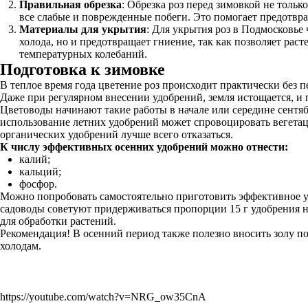
Правильная обрезка
: Обрезка роз перед зимовкой не тольк
все слабые и поврежденные побеги. Это помогает предотврат
Материалы для укрытия
: Для укрытия роз в Подмосковье
холода, но и предотвращает гниение, так как позволяет рас
температурных колебаний.
Подготовка к зимовке
В теплое время года цветение роз происходит практически без 
Даже при регулярном внесении удобрений, земля истощается, и 
Цветоводы начинают такие работы в начале или середине сентя
использование летних удобрений может спровоцировать вегетац
органических удобрений лучше всего отказаться.
К числу эффективных осенних удобрений можно отнести:
калий;
кальций;
фосфор.
Можно попробовать самостоятельно приготовить эффективное уд
садоводы советуют придерживаться пропорции 15 г удобрения на
для обработки растений.
Рекомендация! В осенний период также полезно вносить золу по
холодам.
https://youtube.com/watch?v=NRG_ow35CnA