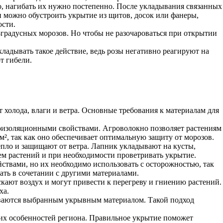
о, нагибать их нужно постепенно. После укладывания связанных
и можно обустроить укрытие из щитов, досок или фанеры,
ости.
-градусных морозов. Но чтобы не разочароваться при открытии
ладывать такое действие, ведь розы негативно реагируют на
т гибели.
 холода, влаги и ветра. Основные требования к материалам для
лоизоляционными свойствами. Агроволокно позволяет растениям
м², так как оно обеспечивает оптимальную защиту от морозов.
епло и защищают от ветра. Лапник укладывают на кусты,
ием растений и при необходимости проветривать укрытие.
твами, но их необходимо использовать с осторожностью, так
ать в сочетании с другими материалами.
скают воздух и могут привести к перегреву и гниению растений.
ха.
гиваются выбранным укрывным материалом. Такой подход
ких особенностей региона. Правильное укрытие поможет