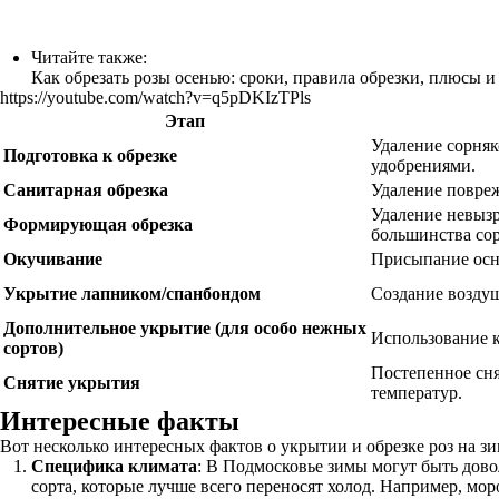
Читайте также:
Как обрезать розы осенью: сроки, правила обрезки, плюсы 
https://youtube.com/watch?v=q5pDKIzTPls
Этап
Удаление сорня
Подготовка к обрезке
удобрениями.
Санитарная обрезка
Удаление повреж
Удаление невызр
Формирующая обрезка
большинства сор
Окучивание
Присыпание осно
Укрытие лапником/спанбондом
Создание воздуш
Дополнительное укрытие (для особо нежных
Использование к
сортов)
Постепенное сн
Снятие укрытия
температур.
Интересные факты
Вот несколько интересных фактов о укрытии и обрезке роз на з
Специфика климата
: В Подмосковье зимы могут быть дово
сорта, которые лучше всего переносят холод. Например, мор