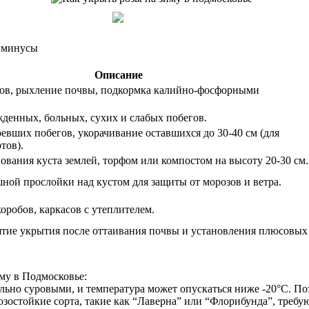
и минусы
Описание
ков, рыхление почвы, подкормка калийно-фосфорными
денных, больных, сухих и слабых побегов.
евших побегов, укорачивание оставшихся до 30-40 см (для
тов).
вания куста землей, торфом или компостом на высоту 20-30 см.
ной прослойки над кустом для защиты от морозов и ветра.
оробов, каркасов с утеплителем.
ятие укрытия после оттаивания почвы и установления плюсовых
иму в Подмосковье:
льно суровыми, и температура может опускаться ниже -20°C. По
озостойкие сорта, такие как “Лаверна” или “Флорибунда”, треб