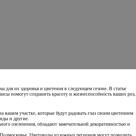
ы для их здоровья и цветения в следующем сезоне. В статье
юансы помогут сохранить красоту и жизнеспособность ваших роз,
 вашем участке, которые будут радовать глаз своим цветением
нды и другие.
ьного озеленения, обладают замечательной декоративностью и
в Подмосковье. Цветоводы из южных регионов могут позволить