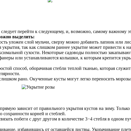
, следует перейти к следующему, и, возможно, самому важному
можно выделить:
сть уложен слой мульчи, сверху можно добавить лапник или ли
я укрытия, так как слишком раннее укрытие может привести к н
симальной сухости. Некоторые садоводы полностью закапывают 
 фанеры или устанавливаются колышки, к которым крепится укры
стой способ, оборачивая стебли теплой тканью, которая служит
улярности.
 слишком рано. Окученные кусты могут легко переносить морозы 
прямую зависит от правильного укрытия кустов на зиму. Только
о сохранности корней и стеблей.
 связать побеги с друг другом в количестве 3−4 стебля в одном п
ивание, избавившись от оставшейся листвы. Укорачивание плете