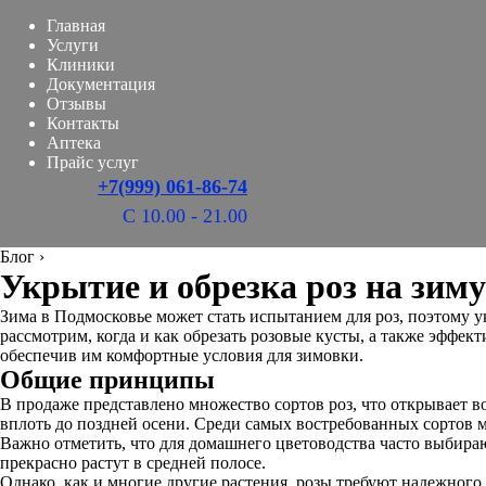
Главная
Услуги
Клиники
Документация
Отзывы
Контакты
Аптека
Прайс услуг
+7(999) 061-86-74
С 10.00 - 21.00
Блог
›
Укрытие и обрезка роз на зим
Зима в Подмосковье может стать испытанием для роз, поэтому у
рассмотрим, когда и как обрезать розовые кусты, а также эффе
обеспечив им комфортные условия для зимовки.
Общие принципы
В продаже представлено множество сортов роз, что открывает в
вплоть до поздней осени. Среди самых востребованных сортов 
Важно отметить, что для домашнего цветоводства часто выбираю
прекрасно растут в средней полосе.
Однако, как и многие другие растения, розы требуют надежног