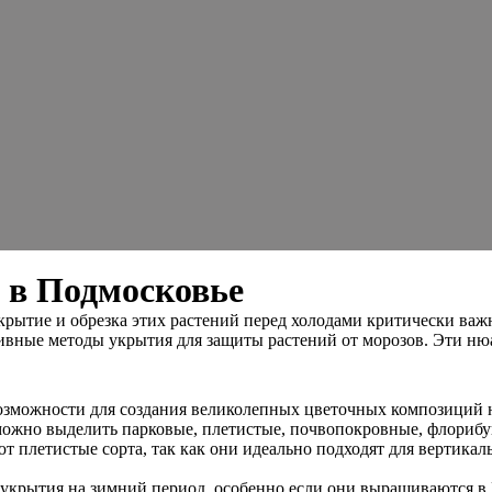
у в Подмосковье
крытие и обрезка этих растений перед холодами критически важн
ктивные методы укрытия для защиты растений от морозов. Эти н
озможности для создания великолепных цветочных композиций на
можно выделить парковые, плетистые, почвопокровные, флорибу
т плетистые сорта, так как они идеально подходят для вертикал
о укрытия на зимний период, особенно если они выращиваются 