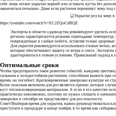
себе лишь легкое укрытие корней или оставить кусты без допол
закончиться печально. Даже если растения переживут зиму под 
https://youtube.com/watch?v=EC2ZQoCdRQE
Эксперты в области садоводства рекомендуют уделить осо
региона характеризуется резкими перепадами температур, 
поврежденные и слабые побеги, оставляя только здоровые
Для укрытия рекомендуется использовать еловые ветки, к
которые обеспечивают защиту от ветра и снега. Эксперты
адаптироваться к новым условиям. Правильный подход к о
Оптимальные сроки
Чтобы предотвратить такое развитие событий, каждому цветовод
сильным и холодостойким растением, способным выжить при сер
время, он погибнет. Кратковременные заморозки культуре не ст
Более опасным явлением для роз является прение, которое случ
куст теплоизоляционным материалом. А если в его качестве исп
практически невозможно, поэтому не нужно спешить и начинать
заморозки в сентябре не представляют для роз опасности.
Совет!Выбирая время для укрытия, важно руководствоваться кл
приступать к процедуре в конце ноября, в то время как сибиряк