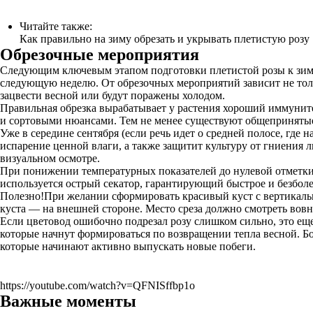
Читайте также:
Как правильно на зиму обрезать и укрывать плетистую розу
Обрезочные мероприятия
Следующим ключевым этапом подготовки плетистой розы к зиме я
следующую неделю. От обрезочных мероприятий зависит не тольк
зацвести весной или будут поражены холодом.
Правильная обрезка вырабатывает у растения хороший иммуните
и сортовыми нюансами. Тем не менее существуют общепринятые 
Уже в середине сентября (если речь идет о средней полосе, где 
испарение ценной влаги, а также защитит культуру от гниения 
визуальном осмотре.
При понижении температурных показателей до нулевой отметки,
используется острый секатор, гарантирующий быстрое и безболе
Полезно!При желании сформировать красивый куст с вертикальн
куста — на внешней стороне. Место среза должно смотреть вовн
Если цветовод ошибочно подрезал розу слишком сильно, это еще
которые начнут формироваться по возвращении тепла весной. Бол
которые начинают активно выпускать новые побеги.
https://youtube.com/watch?v=QFNISffbp1o
Важные моменты