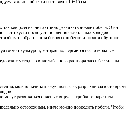
ндуемая длина обрезки составляет 10−15 см.
, так как роза начнет активно развивать новые побеги. Этот
ие части куста после установления стабильных холодов.
т избежать образования боковых побегов и поздних бутонов.
 уязвимой культурой, которая подвергается всевозможным
довские методы в виде табачного раствора здесь бессильны.
тения, можно начинать окучивать его, разрыхливая в это время
лодов.
де могут развиваться опасные вирусы, грибки и паразиты.
 предельно осторожным, иначе можно повредить побеги. Чтобы