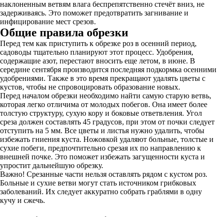
наклоненным ветвям влага беспрепятственно стечёт вниз, не
задерживаясь. Это поможет предотвратить загнивание и
инфицирование мест срезов.
Общие правила обрезки
Перед тем как приступить к обрезке роз в осенний период,
садоводы тщательно планируют этот процесс. Удобрения,
содержащие азот, перестают вносить еще летом, в июне. В
середине сентября производится последняя подкормка осенними
удобрениями. Также в это время прекращают удалять цветы с
кустов, чтобы не спровоцировать образование новых.
Перед началом обрезки необходимо найти самую старую ветвь,
которая легко отличима от молодых побегов. Она имеет более
толстую структуру, сухую кору и боковые ответвления. Угол
среза должен составлять 45 градусов, при этом от почки следует
отступить на 5 мм. Все цветы и листья нужно удалить, чтобы
избежать гниения куста. Ножовкой удаляют больные, толстые и
сухие побеги, предпочтительно срезая их по направлению к
внешней почке. Это поможет избежать загущенности куста и
упростит дальнейшую обрезку.
Важно! Срезанные части нельзя оставлять рядом с кустом роз.
Больные и сухие ветви могут стать источником грибковых
заболеваний. Их следует аккуратно собрать граблями в одну
кучу и сжечь.