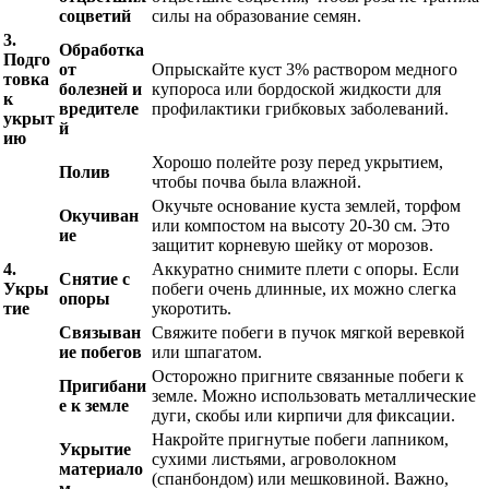
соцветий
силы на образование семян.
3.
Обработка
Подго
от
Опрыскайте куст 3% раствором медного
товка
болезней и
купороса или бордоской жидкости для
к
вредителе
профилактики грибковых заболеваний.
укрыт
й
ию
Хорошо полейте розу перед укрытием,
Полив
чтобы почва была влажной.
Окучьте основание куста землей, торфом
Окучиван
или компостом на высоту 20-30 см. Это
ие
защитит корневую шейку от морозов.
4.
Аккуратно снимите плети с опоры. Если
Снятие с
Укры
побеги очень длинные, их можно слегка
опоры
тие
укоротить.
Связыван
Свяжите побеги в пучок мягкой веревкой
ие побегов
или шпагатом.
Осторожно пригните связанные побеги к
Пригибани
земле. Можно использовать металлические
е к земле
дуги, скобы или кирпичи для фиксации.
Накройте пригнутые побеги лапником,
Укрытие
сухими листьями, агроволокном
материало
(спанбондом) или мешковиной. Важно,
м