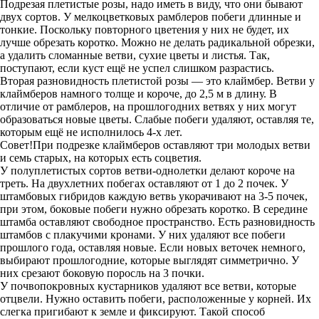
Подрезая плетистые розы, надо иметь в виду, что они бывают
двух сортов. У мелкоцветковых рамблеров побеги длинные и
тонкие. Поскольку повторного цветения у них не будет, их
лучше обрезать коротко. Можно не делать радикальной обрезки,
а удалить сломанные ветви, сухие цветы и листья. Так,
поступают, если куст ещё не успел слишком разрастись.
Вторая разновидность плетистой розы — это клаймбер. Ветви у
клаймберов намного толще и короче, до 2,5 м в длину. В
отличие от рамблеров, на прошлогодних ветвях у них могут
образоваться новые цветы. Слабые побеги удаляют, оставляя те,
которым ещё не исполнилось 4-х лет.
Совет!При подрезке клаймберов оставляют три молодых ветви
и семь старых, на которых есть соцветия.
У полуплетистых сортов ветви-однолетки делают короче на
треть. На двухлетних побегах оставляют от 1 до 2 почек. У
штамбовых гибридов каждую ветвь укорачивают на 3-5 почек,
при этом, боковые побеги нужно обрезать коротко. В середине
штамба оставляют свободное пространство. Есть разновидность
штамбов с плакучими кронами. У них удаляют все побеги
прошлого года, оставляя новые. Если новых веточек немного,
выбирают прошлогодние, которые выглядят симметрично. У
них срезают боковую поросль на 3 почки.
У почвопокровных кустарников удаляют все ветви, которые
отцвели. Нужно оставить побеги, расположенные у корней. Их
слегка пригибают к земле и фиксируют. Такой способ