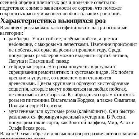
осенней обрезки плетистых роз и полезные советы по
подготовке к зиме в зависимости от сортов, что поможет
сохранить красоту и жизнеспособность ваших растений.
Характеристика вьющихся роз
Вьющиеся розы можно классифицировать на три основные
категории:
рамблеры. У них гибкие, зелёные побеги, а цветки
небольшие, с махровыми лепестками. Цветение происходит
на побегах, которые выросли в прошлом году. Среди
популярных рамблеров можно выделить сорта Сантана,
Лагуна и Пламенный танец;
гибридные сорта. Эти розы получены в результате
скрещивания ремонтантных и кустовых видов. Их побеги
крепкие и упругие, со временем они становятся
древесными. Цветы крупные и образуют кистеобразные
соцветия, которые могут появляться на любых побегах,
независимо от их возраста. К гибридным сортам относятся
розы из питомника Вильгельма Кордеса, а также Симпатия,
Полька и сорт Ютерсена;
мутагенные или кустовые розы (клаймбинги). Они быстро
развиваются, формируя красивый кустарник. В России
популярны такие сорта, как Золотой парфюм, Мир, Алох и
Эльфийская роза.
Важно! Схемы обрезки для вьющихся роз различаются и зависят