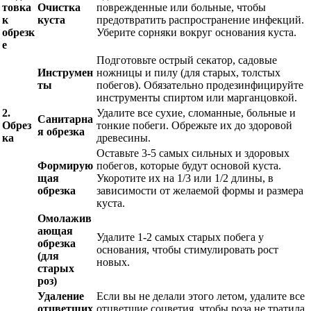
товка
Очистка
поврежденные или больные, чтобы
к
куста
предотвратить распространение инфекций.
обрезк
Уберите сорняки вокруг основания куста.
е
Подготовьте острый секатор, садовые
Инструмен
ножницы и пилу (для старых, толстых
ты
побегов). Обязательно продезинфицируйте
инструменты спиртом или марганцовкой.
2.
Удалите все сухие, сломанные, больные и
Санитарна
Обрез
тонкие побеги. Обрежьте их до здоровой
я обрезка
ка
древесины.
Оставьте 3-5 самых сильных и здоровых
Формирую
побегов, которые будут основой куста.
щая
Укоротите их на 1/3 или 1/2 длины, в
обрезка
зависимости от желаемой формы и размера
куста.
Омолажив
ающая
Удалите 1-2 самых старых побега у
обрезка
основания, чтобы стимулировать рост
(для
новых.
старых
роз)
Удаление
Если вы не делали этого летом, удалите все
отцветших
отцветшие соцветия, чтобы роза не тратила