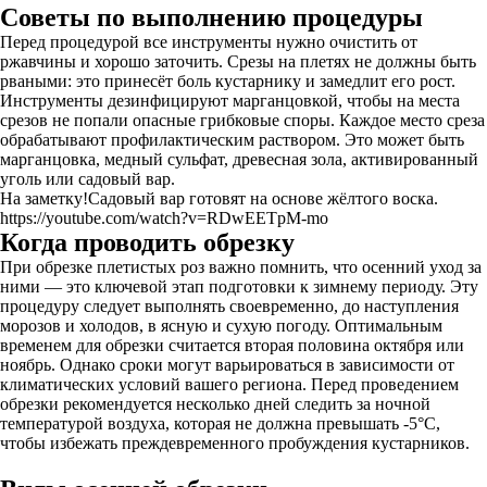
Советы по выполнению процедуры
Перед процедурой все инструменты нужно очистить от
ржавчины и хорошо заточить. Срезы на плетях не должны быть
рваными: это принесёт боль кустарнику и замедлит его рост.
Инструменты дезинфицируют марганцовкой, чтобы на места
срезов не попали опасные грибковые споры. Каждое место среза
обрабатывают профилактическим раствором. Это может быть
марганцовка, медный сульфат, древесная зола, активированный
уголь или садовый вар.
На заметку!Садовый вар готовят на основе жёлтого воска.
https://youtube.com/watch?v=RDwEETpM-mo
Когда проводить обрезку
При обрезке плетистых роз важно помнить, что осенний уход за
ними — это ключевой этап подготовки к зимнему периоду. Эту
процедуру следует выполнять своевременно, до наступления
морозов и холодов, в ясную и сухую погоду. Оптимальным
временем для обрезки считается вторая половина октября или
ноябрь. Однако сроки могут варьироваться в зависимости от
климатических условий вашего региона. Перед проведением
обрезки рекомендуется несколько дней следить за ночной
температурой воздуха, которая не должна превышать -5°C,
чтобы избежать преждевременного пробуждения кустарников.