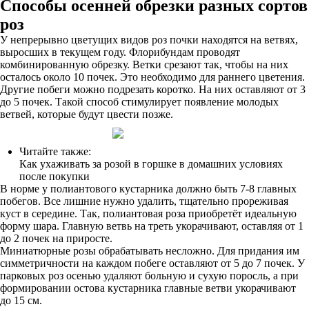
Способы осенней обрезки разных сортов
роз
У непрерывно цветущих видов роз почки находятся на ветвях,
выросших в текущем году. Флорибундам проводят
комбинированную обрезку. Ветки срезают так, чтобы на них
осталось около 10 почек. Это необходимо для раннего цветения.
Другие побеги можно подрезать коротко. На них оставляют от 3
до 5 почек. Такой способ стимулирует появление молодых
ветвей, которые будут цвести позже.
Читайте также:
Как ухаживать за розой в горшке в домашних условиях
после покупки
В норме у полиантового кустарника должно быть 7-8 главных
побегов. Все лишние нужно удалить, тщательно прореживая
куст в середине. Так, полиантовая роза приобретёт идеальную
форму шара. Главную ветвь на треть укорачивают, оставляя от 1
до 2 почек на приросте.
Миниатюрные розы обрабатывать несложно. Для придания им
симметричности на каждом побеге оставляют от 5 до 7 почек. У
парковых роз осенью удаляют больную и сухую поросль, а при
формировании остова кустарника главные ветви укорачивают
до 15 см.