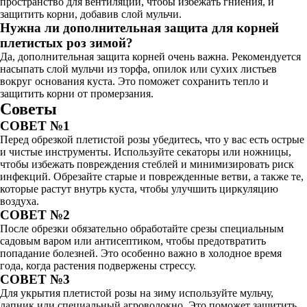
пространство для вентиляции, чтобы избежать гниения, и
защитить корни, добавив слой мульчи.
Нужна ли дополнительная защита для корней
плетистых роз зимой?
Да, дополнительная защита корней очень важна. Рекомендуется
насыпать слой мульчи из торфа, опилок или сухих листьев
вокруг основания куста. Это поможет сохранить тепло и
защитить корни от промерзания.
Советы
СОВЕТ №1
Перед обрезкой плетистой розы убедитесь, что у вас есть острые
и чистые инструменты. Используйте секаторы или ножницы,
чтобы избежать повреждения стеблей и минимизировать риск
инфекций. Обрезайте старые и поврежденные ветви, а также те,
которые растут внутрь куста, чтобы улучшить циркуляцию
воздуха.
СОВЕТ №2
После обрезки обязательно обработайте срезы специальным
садовым варом или антисептиком, чтобы предотвратить
попадание болезней. Это особенно важно в холодное время
года, когда растения подвержены стрессу.
СОВЕТ №3
Для укрытия плетистой розы на зиму используйте мульчу,
лапник или специальный агроволокно. Это поможет защитить