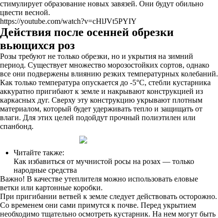
стимулирует образование новых завязей. Они будут обильно
цвести весной.
https://youtube.com/watch?v=cHlJVt5PYIY
Действия после осенней обрезки
вьющихся роз
Розы требуют не только обрезки, но и укрытия на зимний
период. Существует множество морозостойких сортов, однако
все они подвержены влиянию резких температурных колебаний.
Как только температура опускается до -5°C, стебли кустарника
аккуратно пригибают к земле и накрывают конструкцией из
каркасных дуг. Сверху эту конструкцию укрывают плотным
материалом, который будет удерживать тепло и защищать от
влаги. Для этих целей подойдут прочный полиэтилен или
спанбонд.
Читайте также:
Как избавиться от мучнистой росы на розах — только
народные средства
Важно! В качестве утеплителя можно использовать еловые
ветки или картонные коробки.
При пригибании ветвей к земле следует действовать осторожно.
Со временем они сами примутся к почве. Перед укрытием
необходимо тщательно осмотреть кустарник. На нем могут быть