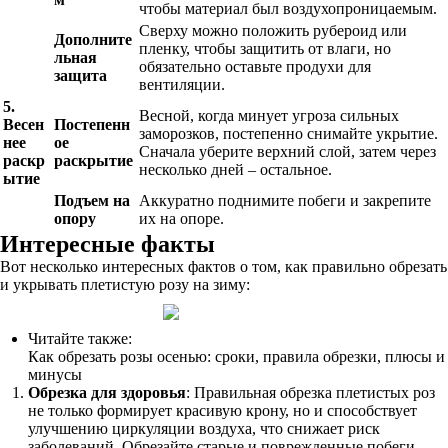
чтобы материал был воздухопроницаемым.
Сверху можно положить рубероид или
Дополните
пленку, чтобы защитить от влаги, но
льная
обязательно оставьте продухи для
защита
вентиляции.
5.
Весной, когда минует угроза сильных
Весен
Постепенн
заморозков, постепенно снимайте укрытие.
нее
ое
Сначала уберите верхний слой, затем через
раскр
раскрытие
несколько дней – остальное.
ытие
Подъем на
Аккуратно поднимите побеги и закрепите
опору
их на опоре.
Интересные факты
Вот несколько интересных фактов о том, как правильно обрезать
и укрывать плетистую розу на зиму:
Читайте также:
Как обрезать розы осенью: сроки, правила обрезки, плюсы и
минусы
Обрезка для здоровья
: Правильная обрезка плетистых роз
не только формирует красивую крону, но и способствует
улучшению циркуляции воздуха, что снижает риск
заболеваний. Обрезайте старые и поврежденные побеги,