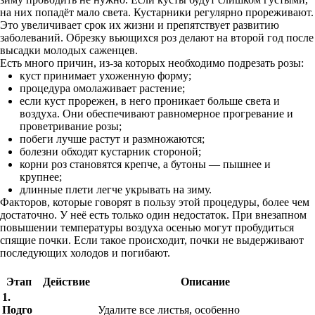
на них попадёт мало света. Кустарники регулярно прореживают.
Это увеличивает срок их жизни и препятствует развитию
заболеваний. Обрезку вьющихся роз делают на второй год после
высадки молодых саженцев.
Есть много причин, из-за которых необходимо подрезать розы:
куст принимает ухоженную форму;
процедура омолаживает растение;
если куст прорежен, в него проникает больше света и
воздуха. Они обеспечивают равномерное прогревание и
проветривание розы;
побеги лучше растут и размножаются;
болезни обходят кустарник стороной;
корни роз становятся крепче, а бутоны — пышнее и
крупнее;
длинные плети легче укрывать на зиму.
Факторов, которые говорят в пользу этой процедуры, более чем
достаточно. У неё есть только один недостаток. При внезапном
повышении температуры воздуха осенью могут пробудиться
спящие почки. Если такое происходит, почки не выдерживают
последующих холодов и погибают.
Этап
Действие
Описание
1.
Подго
Удалите все листья, особенно