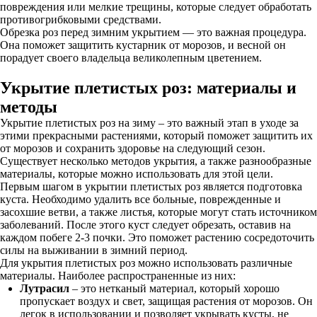
повреждения или мелкие трещины, которые следует обработать
противогрибковыми средствами.
Обрезка роз перед зимним укрытием — это важная процедура.
Она поможет защитить кустарник от морозов, и весной он
порадует своего владельца великолепным цветением.
Укрытие плетистых роз: материалы и
методы
Укрытие плетистых роз на зиму – это важный этап в уходе за
этими прекрасными растениями, который поможет защитить их
от морозов и сохранить здоровье на следующий сезон.
Существует несколько методов укрытия, а также разнообразные
материалы, которые можно использовать для этой цели.
Первым шагом в укрытии плетистых роз является подготовка
куста. Необходимо удалить все больные, поврежденные и
засохшие ветви, а также листья, которые могут стать источником
заболеваний. После этого куст следует обрезать, оставив на
каждом побеге 2-3 почки. Это поможет растению сосредоточить
силы на выживании в зимний период.
Для укрытия плетистых роз можно использовать различные
материалы. Наиболее распространенные из них:
Лутрасил
– это нетканый материал, который хорошо
пропускает воздух и свет, защищая растения от морозов. Он
легок в использовании и позволяет укрывать кусты, не