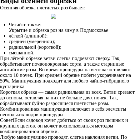
Виды осенней обрезки
Осенняя обрезка плетистых роз бывает:
Читайте также:
Укрытие и обрезка роз на зиму в Подмосковье
лёгкой (длинной);
средней (умеренной);
радикальной (короткой);
смешанной.
При лёгкой обрезке ветви слегка подрезают сверху. Так,
обрабатывают почвопокровные сорта, а также старинные
английские розы. Во время процедуры на веточке оставляют
около 10 почек. При средней обрезке побеги укорачивают на
50%. Манипуляция подходит для любого чайно-гибридного
кустарника.
Короткая обрезка — самая радикальная из всех. Ветви срезают
до основы, оставляя на них не больше двух почек. Так,
обрабатывают буйно разросшиеся плетистые розы.
Комбинированная манипуляция включает в себя элементы
нескольких видов процедуры.
Совет!Если садовод хочет добиться от своих роз пышных и
крупных цветов, он может воспользоваться методом
комбинированной обрезки.
Любую манипуляцию проводят, слегка наклоняя ветви. По