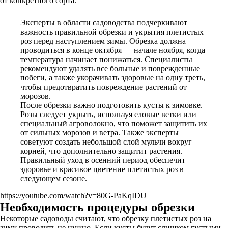
от конкретного сорта.
Эксперты в области садоводства подчеркивают
важность правильной обрезки и укрытия плетистых
роз перед наступлением зимы. Обрезка должна
проводиться в конце октября — начале ноября, когда
температура начинает понижаться. Специалисты
рекомендуют удалять все больные и поврежденные
побеги, а также укорачивать здоровые на одну треть,
чтобы предотвратить повреждение растений от
морозов.
После обрезки важно подготовить кусты к зимовке.
Розы следует укрыть, используя еловые ветки или
специальный агроволокно, что поможет защитить их
от сильных морозов и ветра. Также эксперты
советуют создать небольшой слой мульчи вокруг
корней, что дополнительно защитит растения.
Правильный уход в осенний период обеспечит
здоровье и красивое цветение плетистых роз в
следующем сезоне.
https://youtube.com/watch?v=80G-PaKqIDU
Необходимость процедуры обрезки
Некоторые садоводы считают, что обрезку плетистых роз на
зиму проводить не нужно. Если кусты будут слишком густыми,