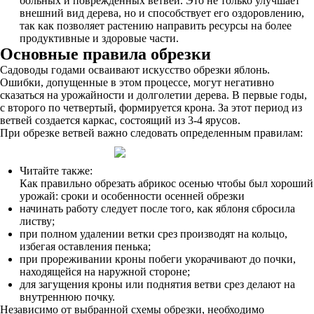
больных и поврежденных ветвей. Это не только улучшает
внешний вид дерева, но и способствует его оздоровлению,
так как позволяет растению направить ресурсы на более
продуктивные и здоровые части.
Основные правила обрезки
Садоводы годами осваивают искусство обрезки яблонь.
Ошибки, допущенные в этом процессе, могут негативно
сказаться на урожайности и долголетии дерева. В первые годы,
с второго по четвертый, формируется крона. За этот период из
ветвей создается каркас, состоящий из 3-4 ярусов.
При обрезке ветвей важно следовать определенным правилам:
Читайте также:
Как правильно обрезать абрикос осенью чтобы был хороший
урожай: сроки и особенности осенней обрезки
начинать работу следует после того, как яблоня сбросила
листву;
при полном удалении ветки срез производят на кольцо,
избегая оставления пенька;
при прореживании кроны побеги укорачивают до почки,
находящейся на наружной стороне;
для загущения кроны или поднятия ветви срез делают на
внутреннюю почку.
Независимо от выбранной схемы обрезки, необходимо