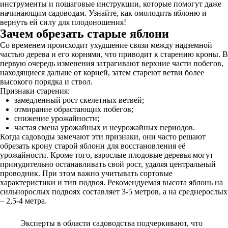
инструменты и пошаговые инструкции, которые помогут даже
начинающим садоводам. Узнайте, как омолодить яблоню и
вернуть ей силу для плодоношения!
Зачем обрезать старые яблони
Со временем происходит ухудшение связи между надземной
частью дерева и его корнями, что приводит к старению кроны. В
первую очередь изменения затрагивают верхние части побегов,
находящиеся дальше от корней, затем стареют ветви более
высокого порядка и ствол.
Признаки старения:
замедленный рост скелетных ветвей;
отмирание обрастающих побегов;
снижение урожайности;
частая смена урожайных и неурожайных периодов.
Когда садоводы замечают эти признаки, они часто решают
обрезать крону старой яблони для восстановления её
урожайности. Кроме того, взрослые плодовые деревья могут
принудительно останавливать свой рост, удаляя центральный
проводник. При этом важно учитывать сортовые
характеристики и тип подвоя. Рекомендуемая высота яблонь на
сильнорослых подвоях составляет 3-5 метров, а на среднерослых
– 2,5-4 метра.
Эксперты в области садоводства подчеркивают, что