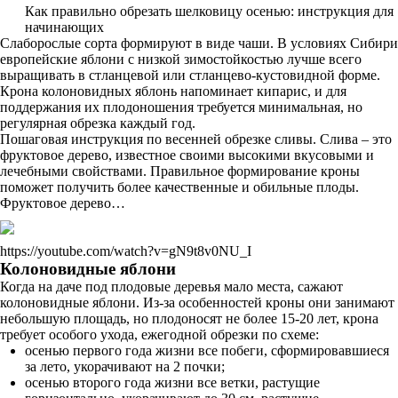
Как правильно обрезать шелковицу осенью: инструкция для
начинающих
Слаборослые сорта формируют в виде чаши. В условиях Сибири
европейские яблони с низкой зимостойкостью лучше всего
выращивать в стланцевой или стланцево-кустовидной форме.
Крона колоновидных яблонь напоминает кипарис, и для
поддержания их плодоношения требуется минимальная, но
регулярная обрезка каждый год.
Пошаговая инструкция по весенней обрезке сливы. Слива – это
фруктовое дерево, известное своими высокими вкусовыми и
лечебными свойствами. Правильное формирование кроны
поможет получить более качественные и обильные плоды.
Фруктовое дерево…
https://youtube.com/watch?v=gN9t8v0NU_I
Колоновидные яблони
Когда на даче под плодовые деревья мало места, сажают
колоновидные яблони. Из-за особенностей кроны они занимают
небольшую площадь, но плодоносят не более 15-20 лет, крона
требует особого ухода, ежегодной обрезки по схеме:
осенью первого года жизни все побеги, сформировавшиеся
за лето, укорачивают на 2 почки;
осенью второго года жизни все ветки, растущие