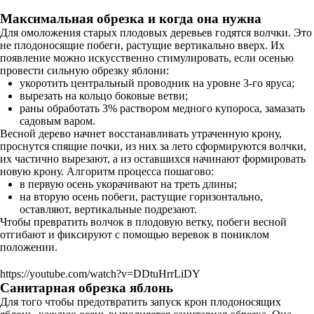
Максимальная обрезка и когда она нужна
Для омоложения старых плодовых деревьев годятся волчки. Это
не плодоносящие побеги, растущие вертикально вверх. Их
появление можно искусственно стимулировать, если осенью
провести сильную обрезку яблони:
укоротить центральный проводник на уровне 3-го яруса;
вырезать на кольцо боковые ветви;
раны обработать 3% раствором медного купороса, замазать
садовым варом.
Весной дерево начнет восстанавливать утраченную крону,
проснутся спящие почки, из них за лето сформируются волчки,
их частично вырезают, а из оставшихся начинают формировать
новую крону. Алгоритм процесса пошагово:
в первую осень укорачивают на треть длины;
на вторую осень побеги, растущие горизонтально,
оставляют, вертикальные подрезают.
Чтобы превратить волчок в плодовую ветку, побеги весной
отгибают и фиксируют с помощью веревок в пониклом
положении.
https://youtube.com/watch?v=DDtuHrrLiDY
Санитарная обрезка яблонь
Для того чтобы предотвратить запуск крон плодоносящих