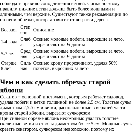
соблюдать правило соподчинения ветвей. Согласно этому
правилу, нижние ветки должны быть более мощными и
длинными, чем верхние. Существуют также рекомендации по
степени обрезки, которая зависит от возраста дерева.
Степ
Возраст
Описание
ень
Слаб
Осенью молодые побеги, выросшие за лето,
1-4 года
ая
укорачивают на ¼ длины
Сред
Осенью молодые побеги, выросшие за лето,
5-7 лет
няя
укорачивают на ⅓ длины
Старше
Силь
Осенью крону прореживают, удаляя 50%
8 лет
ная
побегов, выросших за лето
Чем и как сделать обрезку старой
яблони
Секатор − основной инструмент, которым работает садовод,
удаляя побеги и ветки толщиной не более 2,5 см. Толстые сучья
диаметром 2,5-5 см и ветки, расположенные в верхней части
кроны старой яблони, вырезают сучкорезом.
При сильной обрезке яблонь необходимо удалять толстые
скелетные ветви и стволы диаметром более 5 см. Мощные сучья
срезать секатором, сучкорезом невозможно, поэтому их