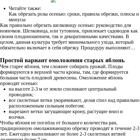
Читайте также:
Как обрезать розы осенью: сроки, правила обрезки, плюсы и
минусы
Как правильно обрезать шелковицу осенью: руководство для
новичков. Шелковица, или тутовник, привлекает садоводов как
своим плодоношением, так и декоративными качествами. В
целом, данная культура требует минимального ухода, который
обязательно включает в себя обрезку. Процедуру выполняют…
Простой вариант омоложения старых яблонь
Чем старее яблоня, тем сложнее собирать урожай. Плоды
формируются в верхней части кроны, там, где формируется
большая часть плодовой древесины. Омоложение яблонь
проводят осенью:
на высоте 2-3 м от земли спиливают центральный
проводник;
все скелетные ветки укорачивают, делая спил над правильно
расположенным сильным побегом;
вырезают ветки загущающие крону, растущие вниз и
волчки.
Чтобы яблоня не погибла от большого количества ран,
традиционную омолаживающую обрезку проводят в течение 2-3
лет. Ежегодно выпиливают не более 2-3 скелетных ветвей
диаметром более 7 см.