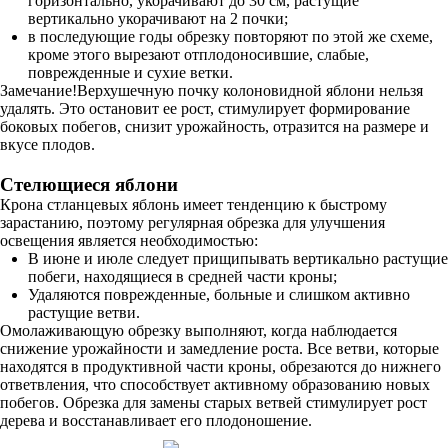
горизонтально, укорачивают до 30 см, растущие
вертикально укорачивают на 2 почки;
в последующие годы обрезку повторяют по этой же схеме,
кроме этого вырезают отплодоносившие, слабые,
поврежденные и сухие ветки.
Замечание!Верхушечную почку колоновидной яблони нельзя
удалять. Это остановит ее рост, стимулирует формирование
боковых побегов, снизит урожайность, отразится на размере и
вкусе плодов.
Стелющиеся яблони
Крона стланцевых яблонь имеет тенденцию к быстрому
зарастанию, поэтому регулярная обрезка для улучшения
освещения является необходимостью:
В июне и июле следует прищипывать вертикально растущие
побеги, находящиеся в средней части кроны;
Удаляются поврежденные, больные и слишком активно
растущие ветви.
Омолаживающую обрезку выполняют, когда наблюдается
снижение урожайности и замедление роста. Все ветви, которые
находятся в продуктивной части кроны, обрезаются до нижнего
ответвления, что способствует активному образованию новых
побегов. Обрезка для замены старых ветвей стимулирует рост
дерева и восстанавливает его плодоношение.