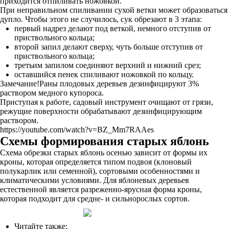
приходится отпиливать ножовкой.
При неправильном спиливании сухой ветки может образоваться
дупло. Чтобы этого не случилось, сук обрезают в 3 этапа:
первый надрез делают под веткой, немного отступив от
приствольного кольца;
второй запил делают сверху, чуть больше отступив от
приствольного кольца;
третьим запилом соединяют верхний и нижний срез;
оставшийся пенек спиливают ножовкой по кольцу.
Замечание!Раны плодовых деревьев дезинфицируют 3%
раствором медного купороса.
Приступая к работе, садовый инструмент очищают от грязи,
режущие поверхности обрабатывают дезинфицирующим
раствором.
https://youtube.com/watch?v=BZ_Mm7RAAes
Схемы формирования старых яблонь
Схема обрезки старых яблонь осенью зависит от формы их
кроны, которая определяется типом подвоя (клоновый
полукарлик или семенной), сортовыми особенностями и
климатическими условиями. Для яблоневых деревьев
естественной является разреженно-ярусная форма кроны,
которая подходит для средне- и сильнорослых сортов.
Читайте также: