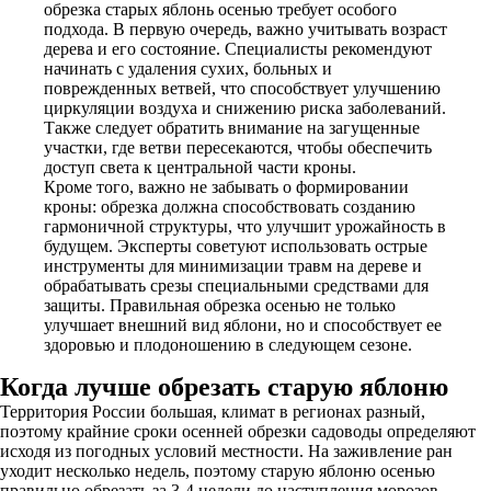
обрезка старых яблонь осенью требует особого
подхода. В первую очередь, важно учитывать возраст
дерева и его состояние. Специалисты рекомендуют
начинать с удаления сухих, больных и
поврежденных ветвей, что способствует улучшению
циркуляции воздуха и снижению риска заболеваний.
Также следует обратить внимание на загущенные
участки, где ветви пересекаются, чтобы обеспечить
доступ света к центральной части кроны.
Кроме того, важно не забывать о формировании
кроны: обрезка должна способствовать созданию
гармоничной структуры, что улучшит урожайность в
будущем. Эксперты советуют использовать острые
инструменты для минимизации травм на дереве и
обрабатывать срезы специальными средствами для
защиты. Правильная обрезка осенью не только
улучшает внешний вид яблони, но и способствует ее
здоровью и плодоношению в следующем сезоне.
Когда лучше обрезать старую яблоню
Территория России большая, климат в регионах разный,
поэтому крайние сроки осенней обрезки садоводы определяют
исходя из погодных условий местности. На заживление ран
уходит несколько недель, поэтому старую яблоню осенью
правильно обрезать за 3-4 недели до наступления морозов.