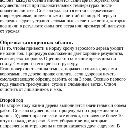
яблонь, каждую осень выполняется санитарная обрезка. Она
осуществляется при положительных температурах после
опадения листьев. Сначала удаляются ветви с серьезными
повреждениями, полученными в летний период. В первую
очередь следует устранять сломанные скелетные ветви, которые
возникли в результате сильного ветра или чрезмерной нагрузки
от урожая.
Обрезка запущенных яблонь
На то, чтобы привести в норму крону взрослого дерева уходит
не один год. Процедура омоложения дает хорошие результаты,
если дерево здоровое. Оценивают состояние древесины по
спилу. Смотрят на его цвет и структуру.
Если поверхность спила темная, поражена гнилью, жуками
короедами, то дерево проще спилить, если здоровая начать
омолаживающую обрезку, разбить ее на 3 года. Осенью первого
года удалить треснувшие, сухие и сломанные ветки. Ствол
очистить от лишайников и мха.
Второй год
На втором году жизни дерева выполняется значительный объем
работ. Сначала осуществляют процедуры по прореживанию
кроны. Удаляют практически все волчки, оставляя не более 10
штук на каждое дерево. Затем убирают ветви, которые
направлены внутрь кроны и соприкасаются друг с другом. В