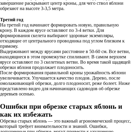
завершение раскрывают центр кроны, для чего ствол яблони
обрезают на высоте 3-3,5 метра.
Третий год
На третий год начинают формировать новую, правильную
крону. В каждом ярусе оставляют по 3-4 ветки. Для
формирования скелета выбирают здоровые экземпляры,
отходящие от центрального проводника под углом близким к
прямому.
Выдерживают между ярусами расстояние в 50-60 см. Все ветви,
находящиеся в этом промежутке спиливают. В самом верхнем
ярусе оставляют по 3 скелетных ветви. Во время такой щадящей
обрезки яблоня продолжает плодоносить.
После формирования правильной кроны урожайность яблони
увеличивается. Улучшается качество плодов. Дерево, после
омолаживающей обрезки, долго плодоносит, реже болеет. Ниже
представлено видео для начинающих садоводов об обрезке
деревьев осенью.
Ошибки при обрезке старых яблонь и
как их избежать
Обрезка старых яблонь — это важный агрономический процесс,
который требует внимательности и знаний. Ошибки,
допущенные при обрезке, могут привести к ухудшению