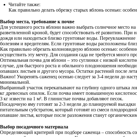
Читайте также:
Как правильно делать обрезку старых яблонь осенью: особе
Выбор места, требование к почве
Для успешного роста яблони важно выбрать солнечное место на
разветвленной кроной, будет способствовать её развитию. При н
дождя или находиться близко грунтовые воды. Переувлажнение 
болезням и вредителям. Если грунтовые воды расположены близк
Как правильно обрезать колоновидную яблоню осенью: особенно
осуществить эту мечту. Для создания сада не требуется много 
Оптимальная почва для яблони – это суглинки с низкой кислотн
случае, для быстрого роста и обильного плодоношения необходим
опавших листьев и другого мусора. Остатки растений после лет
Важно! Укоренять саженец осенью следует за 3-4 недели до наст
минимальной.
Выбранный участок перекапывают на глубину одного штыка лопа
кг древесных опилок. Если почва имеет повышенную кислотность
3 кг извести на 1 м². В глинистые почвы добавляют песок.
Посадочную яму готовят за 2-3 недели до планируемой высадки 
питательным субстратом, который готовят из смеси плодородно
опавшие листья, которые после разложения станут органически
Выбор посадочного материала
Определяющий критерий при подборе саженца – способность со