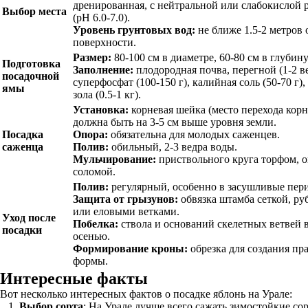
дренированная, с нейтральной или слабокислой 
Выбор места
(pH 6.0-7.0).
Уровень грунтовых вод:
не ближе 1.5-2 метров 
поверхности.
Размер:
80-100 см в диаметре, 60-80 см в глубину
Подготовка
Заполнение:
плодородная почва, перегной (1-2 ве
посадочной
суперфосфат (100-150 г), калийная соль (50-70 г),
ямы
зола (0.5-1 кг).
Установка:
корневая шейка (место перехода корн
должна быть на 3-5 см выше уровня земли.
Посадка
Опора:
обязательна для молодых саженцев.
саженца
Полив:
обильный, 2-3 ведра воды.
Мульчирование:
приствольного круга торфом, 
соломой.
Полив:
регулярный, особенно в засушливые пер
Защита от грызунов:
обвязка штамба сеткой, р
или еловыми ветками.
Уход после
Побелка:
ствола и оснований скелетных ветвей 
посадки
осенью.
Формирование кроны:
обрезка для создания пр
формы.
Интересные факты
Вот несколько интересных фактов о посадке яблонь на Урале:
Выбор сорта
: На Урале лучше всего сажать зимостойкие со