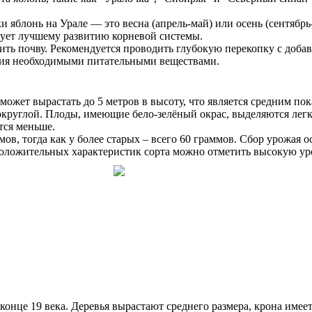
ки яблонь на Урале — это весна (апрель-май) или осень (сентябр
вует лучшему развитию корневой системы.
ить почву. Рекомендуется проводить глубокую перекопку с доба
ения необходимыми питательными веществами.
может вырастать до 5 метров в высоту, что является средним по
округлой. Плоды, имеющие бело-зелёный окрас, выделяются лег
тся меньше.
ов, тогда как у более старых – всего 60 граммов. Сбор урожая о
 положительных характеристик сорта можно отметить высокую ур
онце 19 века. Деревья вырастают среднего размера, крона име