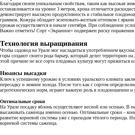
Благодаря своим уникальным свойствам, таким как высокая зим
останавливается на уровне 3 метров, крона отличается раскиди
демонстрирует высокую продуктивность и стабильное плодоноше
граммов. Кожура обладает зеленовато-желтым оттенком с ярким р
урожая осуществляется в начале сентября. При соблюдении усло
Важно отметить! Сорт «Экранное» подвержен риску поражения 
Технология выращивания
Чтобы садовод на Урале мог насладиться употреблением вкусных
горы создают своего рода барьер, который делит территорию на
этой причине не все сорта плодовых культур могут прижиться и
Нюансы высадки
Ключ к успешному урожаю в условиях уральского климата заключ
пересадку и зимние холода. После того как с сортом определили
агротехнических норм, играют важную роль в плодоношении и у
Оптимальные сроки
На Урале посадку яблонь осуществляют весной или осенью. В п
высаживать саженцы именно осенью. Оптимальные сроки – конец
развитие корневой системы уже с приходом тёплого периода. Но
корневой системы саженца.