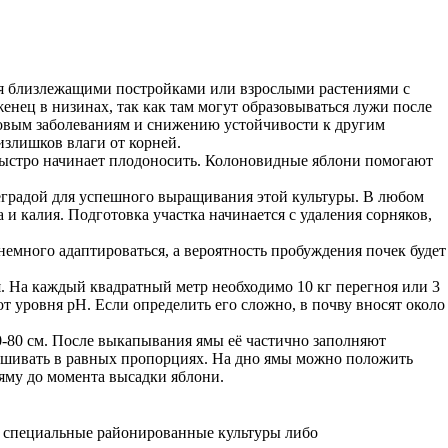
ная близлежащими постройками или взрослыми растениями с
енец в низинах, так как там могут образовываться лужи после
бковым заболеваниям и снижению устойчивости к другим
излишков влаги от корней.
 быстро начинает плодоносить. Колоновидные яблони помогают
реградой для успешного выращивания этой культуры. В любом
и калия. Подготовка участка начинается с удаления сорняков,
 немного адаптироваться, а вероятность пробуждения почек будет
 На каждый квадратный метр необходимо 10 кг перегноя или 3
т уровня pH. Если определить его сложно, в почву вносят около
0-80 см. После выкапывания ямы её частично заполняют
мешивать в равных пропорциях. На дно ямы можно положить
яму до момента высадки яблони.
т специальные районированные культуры либо