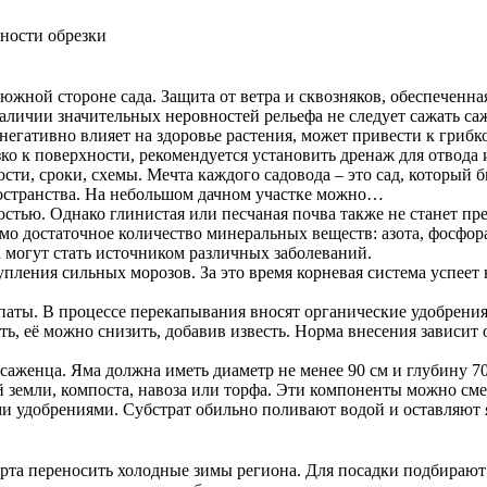
нности обрезки
 южной стороне сада. Защита от ветра и сквозняков, обеспечен
аличии значительных неровностей рельефа не следует сажать саж
негативно влияет на здоровье растения, может привести к гри
о к поверхности, рекомендуется установить дренаж для отвода 
сти, сроки, схемы. Мечта каждого садовода – это сад, который
пространства. На небольшом дачном участке можно…
остью. Однако глинистая или песчаная почва также не станет п
о достаточное количество минеральных веществ: азота, фосфора 
а могут стать источником различных заболеваний.
упления сильных морозов. За это время корневая система успеет
ты. В процессе перекапывания вносят органические удобрения.
, её можно снизить, добавив известь. Норма внесения зависит о
саженца. Яма должна иметь диаметр не менее 90 см и глубину 7
й земли, компоста, навоза или торфа. Эти компоненты можно с
ми удобрениями. Субстрат обильно поливают водой и оставляют 
рта переносить холодные зимы региона. Для посадки подбираю