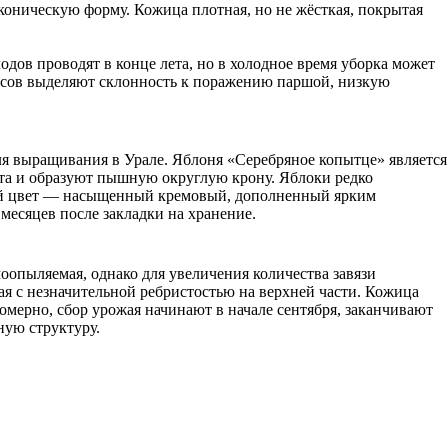
коническую форму. Кожица плотная, но не жёсткая, покрытая
дов проводят в конце лета, но в холодное время уборка может
нусов выделяют склонность к поражению паршой, низкую
ля выращивания в Урале. Яблоня «Серебряное копытце» является
ста и образуют пышную округлую крону. Яблоки редко
вной цвет — насыщенный кремовый, дополненный ярким
месяцев после закладки на хранение.
оопыляемая, однако для увеличения количества завязи
ая с незначительной ребристостью на верхней части. Кожица
омерно, сбор урожая начинают в начале сентября, заканчивают
ную структуру.