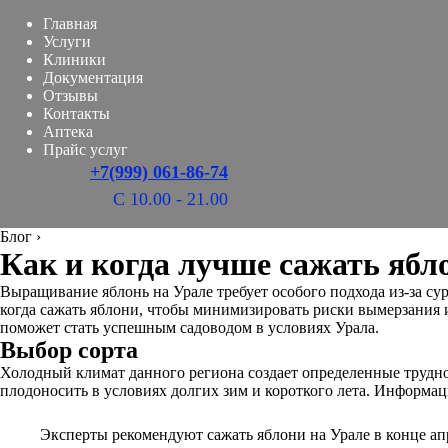
Главная
Услуги
Клиники
Документация
Отзывы
Контакты
Аптека
Прайс услуг
+7(999) 061-86-74
С 10.00 - 21.00
Блог
›
Как и когда лучше сажать ябл
Выращивание яблонь на Урале требует особого подхода из-за су
когда сажать яблони, чтобы минимизировать риски вымерзания и
поможет стать успешным садоводом в условиях Урала.
Выбор сорта
Холодный климат данного региона создает определенные трудно
плодоносить в условиях долгих зим и короткого лета. Информа
Эксперты рекомендуют сажать яблони на Урале в конце апр