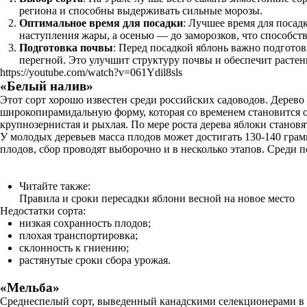
региона и способны выдерживать сильные морозы.
Оптимальное время для посадки
: Лучшее время для посад
наступления жары, а осенью — до заморозков, что способст
Подготовка почвы
: Перед посадкой яблонь важно подготов
перегной. Это улучшит структуру почвы и обеспечит раст
https://youtube.com/watch?v=061Ydil8sls
«Белый налив»
Этот сорт хорошо известен среди российских садоводов. Дерево 
широкопирамидальную форму, которая со временем становится 
крупнозернистая и рыхлая. По мере роста дерева яблоки становя
У молодых деревьев масса плодов может достигать 130-140 грамм
плодов, сбор проводят выборочно и в несколько этапов. Среди
Читайте также:
Правила и сроки пересадки яблони весной на новое место
Недостатки сорта:
низкая сохранность плодов;
плохая транспортировка;
склонность к гниению;
растянутые сроки сбора урожая.
«Мельба»
Среднеспелый сорт, выведенный канадскими селекционерами в к