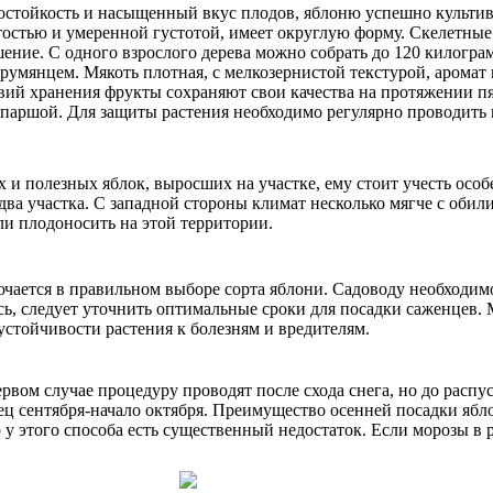
остойкость и насыщенный вкус плодов, яблоню успешно культиви
стостью и умеренной густотой, имеет округлую форму. Скелетны
ние. С одного взрослого дерева можно собрать до 120 килогра
умянцем. Мякоть плотная, с мелкозернистой текстурой, аромат в
вий хранения фрукты сохраняют свои качества на протяжении пя
паршой. Для защиты растения необходимо регулярно проводить
 и полезных яблок, выросших на участке, ему стоит учесть особ
 два участка. С западной стороны климат несколько мягче с оби
ли плодоносить на этой территории.
ается в правильном выборе сорта яблони. Садоводу необходимо 
сь, следует уточнить оптимальные сроки для посадки саженцев. 
стойчивости растения к болезням и вредителям.
ервом случае процедуру проводят после схода снега, но до рас
 сентября-начало октября. Преимущество осенней посадки ябло
 у этого способа есть существенный недостаток. Если морозы в