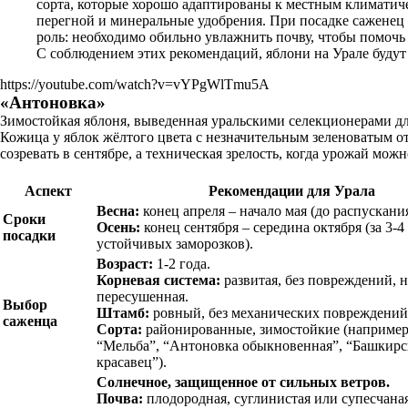
сорта, которые хорошо адаптированы к местным климатиче
перегной и минеральные удобрения. При посадке саженец с
роль: необходимо обильно увлажнить почву, чтобы помочь
С соблюдением этих рекомендаций, яблони на Урале будут
https://youtube.com/watch?v=vYPgWlTmu5A
«Антоновка»
Зимостойкая яблоня, выведенная уральскими селекционерами дл
Кожица у яблок жёлтого цвета с незначительным зеленоватым от
созревать в сентябре, а техническая зрелость, когда урожай мож
Аспект
Рекомендации для Урала
Весна:
конец апреля – начало мая (до распускания
Сроки
Осень:
конец сентября – середина октября (за 3-4
посадки
устойчивых заморозков).
Возраст:
1-2 года.
Корневая система:
развитая, без повреждений, н
пересушенная.
Выбор
Штамб:
ровный, без механических повреждений
саженца
Сорта:
районированные, зимостойкие (например,
“Мельба”, “Антоновка обыкновенная”, “Башкир
красавец”).
Солнечное, защищенное от сильных ветров.
Почва:
плодородная, суглинистая или супесчана