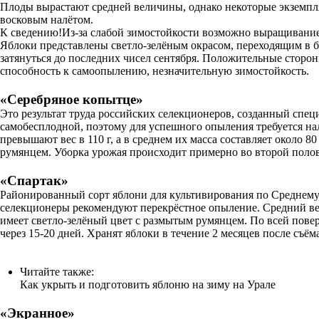
Плоды вырастают средней величины, однако некоторые экземпля
восковым налётом.
К сведению!Из-за слабой зимостойкости возможно выращивание
Яблоки представлены светло-зелёным окрасом, переходящим в б
затянуться до последних чисел сентября. Положительные стор
способность к самоопылению, незначительную зимостойкость.
«Серебряное копытце»
Это результат труда российских селекционеров, созданный спец
самобесплодной, поэтому для успешного опыления требуется на
превышают вес в 110 г, а в среднем их масса составляет окол
румянцем. Уборка урожая происходит примерно во второй полови
«Спартак»
Районированный сорт яблони для культивирования по Среднему У
селекционеры рекомендуют перекрёстное опыление. Средний вес 
имеет светло-зелёный цвет с размытым румянцем. По всей повер
через 15-20 дней. Хранят яблоки в течение 2 месяцев после съём
Читайте также:
Как укрыть и подготовить яблоню на зиму на Урале
«Экранное»