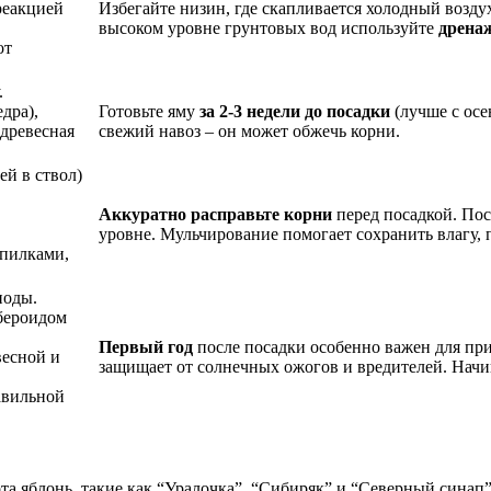
реакцией
Избегайте низин, где скапливается холодный воздух
высоком уровне грунтовых вод используйте
дрена
от
.
дра),
Готовьте яму
за 2-3 недели до посадки
(лучше с осе
 древесная
свежий навоз – он может обжечь корни.
ей в ствол)
Аккуратно расправьте корни
перед посадкой. Пос
уровне. Мульчирование помогает сохранить влагу, 
опилками,
иоды.
убероидом
Первый год
после посадки особенно важен для при
весной и
защищает от солнечных ожогов и вредителей. Начи
авильной
рта яблонь, такие как “Уралочка”, “Сибиряк” и “Северный сина