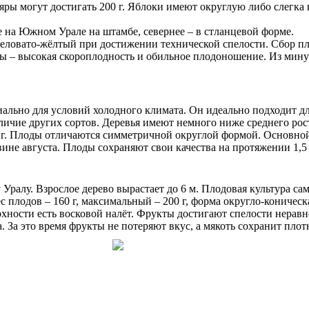
ры могут достигать 200 г. Яблоки имеют округлую либо слегка 
 на Южном Урале на штамбе, севернее – в стланцевой форме.
еловато-жёлтый при достижении технической спелости. Сбор пло
оны – высокая скороплодность и обильное плодоношение. Из ми
иально для условий холодного климата. Он идеально подходит д
личие других сортов. Деревья имеют немного ниже среднего ро
о 80 г. Плоды отличаются симметричной округлой формой. Осно
не августа. Плоды сохраняют свои качества на протяжении 1,5 
ралу. Взрослое дерево вырастает до 6 м. Плодовая культура сам
плодов – 160 г, максимальный – 200 г, форма округло-коническ
хности есть восковой налёт. Фрукты достигают спелости неравн
а. За это время фрукты не потеряют вкус, а мякоть сохранит плот