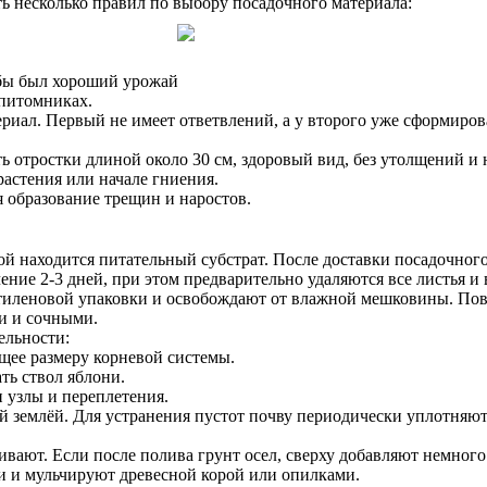
ь несколько правил по выбору посадочного материала:
обы был хороший урожай
 питомниках.
риал. Первый не имеет ответвлений, а у второго уже сформирова
ь отростки длиной около 30 см, здоровый вид, без утолщений и
растения или начале гниения.
я образование трещин и наростов.
 находится питательный субстрат. После доставки посадочного м
ние 2-3 дней, при этом предварительно удаляются все листья и 
иэтиленовой упаковки и освобождают от влажной мешковины. По
и и сочными.
ельности:
ющее размеру корневой системы.
ть ствол яблони.
 узлы и переплетения.
 землёй. Для устранения пустот почву периодически уплотняют.
ивают. Если после полива грунт осел, сверху добавляют немного
и и мульчируют древесной корой или опилками.