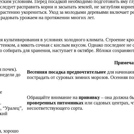
ским условиям. Перед посадкой необходимо подготовить яму глу
ледует расправить корни и засыпать землей, не заглубляя корн
 растению укорениться. Уход за молодыми деревьями включает р
 радовать урожаем на протяжении многих лет.
я культивирования в условиях холодного климата. Строение кро
тенком, а мякоть сочная с кислым вкусом. Однако последнее не
но собирать для хранения, наступает в октябре. Яблоки сохраняют
Примеча
 почек).
Весенняя посадка предпочтительнее
для начинаю
 недели до
пострадать от суровых зимних морозов. Осенняя по
е
Обращайте внимание на
прививку
– она должна бы
.
проверенных питомниках
или садовых центрах, ч
 “Уралец”,
несоответствующего сорта.
ский
я, хорошо