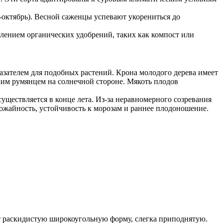
ь-октябрь). Весной саженцы успевают укорениться до
влением органических удобрений, таких как компост или
казателем для подобных растений. Крона молодого дерева имеет
ким румянцем на солнечной стороне. Мякоть плодов
существляется в конце лета. Из-за неравномерного созревания
ожайность, устойчивость к морозам и раннее плодоношение.
ет раскидистую широкоугольную форму, слегка приподнятую.