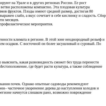
руют на Урале и в других регионах России. Ее рост
е ветви расположены компактно. Эта плодовая культура
ммов фруктов. Плоды имеют средний размер, достигая 80
ыражен слабо, а вкус сочетает в себе кислинку и сладость. Сбор
ти месяцев.
 профилактические мероприятия.
енности климата в регионе. В этой зоне неоднородный рельеф и
лием осадков. С восточной он более засушливый и суровый. По
выяснить, какая разновидность сможет без труда перенести
Местоположение, где будет расти культура, а также соблюдение
пускания почек. Однако опытные садоводы рекомендуют
ни– частичное укоренение дерева до наступления холодов и
 регионе начнутся слишком рано, возможно повреждение