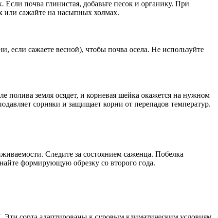
. Если почва глинистая, добавьте песок и органику. При
ж
или сажайте на насыпных холмах.
ни, если сажаете весной), чтобы почва осела. Не используйте
ле полива земля осядет, и корневая шейка окажется на нужном
подавляет сорняки и защищает корни от перепадов температур.
живаемости. Следите за состоянием саженца. Побелка
найте формирующую обрезку со второго года.
п”. Эти сорта адаптированы к суровым климатическим условиям