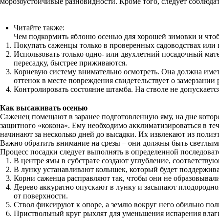
морозоустойчивые разновидности. Кроме того, следует соблюдат
Читайте также:
Чем подкормить яблоню осенью для хорошей зимовки и чт
Покупать саженцы только в проверенных садоводствах или
Использовать только одно- или двухлетний посадочный мате
пересадку, быстрее приживаются.
Корневую систему внимательно осмотреть. Она должна имет
оттенок в месте повреждения свидетельствует о замерзании 
Контролировать состояние штамба. На стволе не допускаетс
Как высаживать осенью
Саженец помещают в заранее подготовленную яму, на дне которой
защитного «кокона». Ему необходимо акклиматизироваться в тече
начинают за несколько дней до высадки. Их извлекают из пол
Важно обратить внимание на срезы – они должны быть светлым
Процесс посадки следует выполнять в определенной последоват
В центре ямы в субстрате создают углубление, соответству
В лунку устанавливают колышек, который будет поддержива
Корни саженца расправляют так, чтобы они не образовывали
Дерево аккуратно опускают в лунку и засыпают плодородной
от поверхности.
Ствол фиксируют к опоре, а землю вокруг него обильно пол
Приствольный круг рыхлят для уменьшения испарения влаг