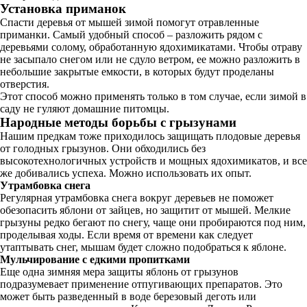
Установка приманок
Спасти деревья от мышей зимой помогут отравленные
приманки. Самый удобный способ – разложить рядом с
деревьями солому, обработанную ядохимикатами. Чтобы отраву
не засыпало снегом или не сдуло ветром, ее можно разложить в
небольшие закрытые емкости, в которых будут проделаны
отверстия.
Этот способ можно применять только в том случае, если зимой в
саду не гуляют домашние питомцы.
Народные методы борьбы с грызунами
Нашим предкам тоже приходилось защищать плодовые деревья
от голодных грызунов. Они обходились без
высокотехнологичных устройств и мощных ядохимикатов, и все
же добивались успеха. Можно использовать их опыт.
Утрамбовка снега
Регулярная утрамбовка снега вокруг деревьев не поможет
обезопасить яблони от зайцев, но защитит от мышей. Мелкие
грызуны редко бегают по снегу, чаще они пробираются под ним,
проделывая ходы. Если время от времени как следует
утаптывать снег, мышам будет сложно подобраться к яблоне.
Мульчирование с едкими пропитками
Еще одна зимняя мера защиты яблонь от грызунов
подразумевает применение отпугивающих препаратов. Это
может быть разведенный в воде березовый деготь или