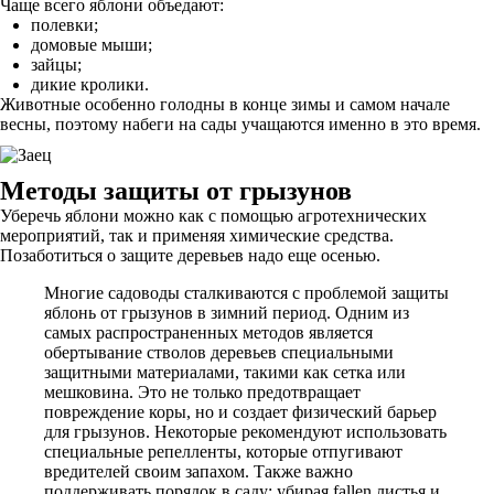
Чаще всего яблони объедают:
полевки;
домовые мыши;
зайцы;
дикие кролики.
Животные особенно голодны в конце зимы и самом начале
весны, поэтому набеги на сады учащаются именно в это время.
Методы защиты от грызунов
Уберечь яблони можно как с помощью агротехнических
мероприятий, так и применяя химические средства.
Позаботиться о защите деревьев надо еще осенью.
Многие садоводы сталкиваются с проблемой защиты
яблонь от грызунов в зимний период. Одним из
самых распространенных методов является
обертывание стволов деревьев специальными
защитными материалами, такими как сетка или
мешковина. Это не только предотвращает
повреждение коры, но и создает физический барьер
для грызунов. Некоторые рекомендуют использовать
специальные репелленты, которые отпугивают
вредителей своим запахом. Также важно
поддерживать порядок в саду: убирая fallen листья и