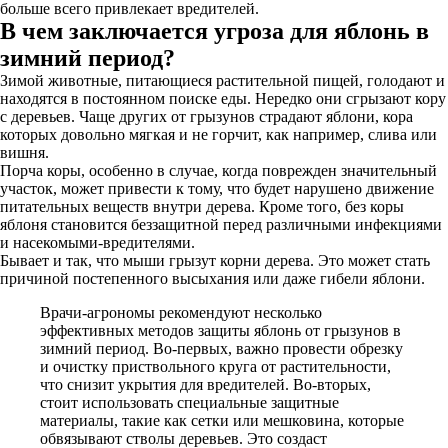
больше всего привлекает вредителей.
В чем заключается угроза для яблонь в
зимний период?
Зимой животные, питающиеся растительной пищей, голодают и
находятся в постоянном поиске еды. Нередко они сгрызают кору
с деревьев. Чаще других от грызунов страдают яблони, кора
которых довольно мягкая и не горчит, как например, слива или
вишня.
Порча коры, особенно в случае, когда поврежден значительный
участок, может привести к тому, что будет нарушено движение
питательных веществ внутри дерева. Кроме того, без коры
яблоня становится беззащитной перед различными инфекциями
и насекомыми-вредителями.
Бывает и так, что мыши грызут корни дерева. Это может стать
причиной постепенного высыхания или даже гибели яблони.
Врачи-агрономы рекомендуют несколько
эффективных методов защиты яблонь от грызунов в
зимний период. Во-первых, важно провести обрезку
и очистку приствольного круга от растительности,
что снизит укрытия для вредителей. Во-вторых,
стоит использовать специальные защитные
материалы, такие как сетки или мешковина, которые
обвязывают стволы деревьев. Это создаст