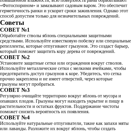
повышенной влажности, всю поверхность раны обрабатывают
«Фитоспорином» и замазывают садовым варом. Это обеспечит
герметичность ранки и ускорит сроки заживления. Однако этот
способ допустим только для незначительных повреждений.
Советы
СОВЕТ №1
Обработайте стволы яблонь специальными защитными
средствами. Используйте известковую побелку или специальные
репелленты, которые отпугивают грызунов. Это создаст барьер,
который поможет защитить кору дерева от повреждений.
СОВЕТ №2
Установите защитные сетки или ограждения вокруг стволов.
Используйте металлические сетки с мелкими ячейками, чтобы
предотвратить доступ грызунов к коре. Убедитесь, что сетка
прочно закреплена и не имеет отверстий, через которые
грызуны могут пробраться.
СОВЕТ №3
Регулярно очищайте территорию вокруг яблонь от мусора и
опавших плодов. Грызуны могут находить укрытие и пищу в
растительности и остатках фруктов. Поддержание чистоты
поможет снизить вероятность их появления.
СОВЕТ №4
Используйте натуральные отпугиватели, такие как запахи мяты
или лаванды. Разложите их вокруг яблонь, чтобы создать