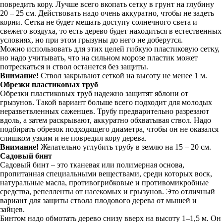
повредить кору. Лучше всего вкопать сетку в грунт на глубину
20 – 25 см. Действовать надо очень аккуратно, чтобы не задеть
корни. Сетка не будет мешать доступу солнечного света и
свежего воздуха, то есть дерево будет находиться в естественных
условиях, но при этом грызуны до него не доберутся.
Можно использовать для этих целей гибкую пластиковую сетку,
но надо учитывать, что на сильном морозе пластик может
потрескаться и ствол останется без защиты.
Внимание!
Ствол закрывают сеткой на высоту не менее 1 м.
Обрезки пластиковых труб
Обрезки пластиковых труб надежно защитят яблони от
грызунов. Такой вариант больше всего подходит для молодых
неразветвленных саженцев. Трубу предварительно разрезают
вдоль, а затем раскрывают, аккуратно обхватывая ствол. Надо
подбирать обрезок подходящего диаметра, чтобы он не оказался
слишком узким и не повредил кору дерева.
Внимание!
Желательно углубить трубу в землю на 15 – 20 см.
Садовый бинт
Садовый бинт – это тканевая или полимерная основа,
пропитанная специальными веществами, среди которых воск,
натуральные масла, противогрибковые и противомикробные
средства, репелленты от насекомых и грызунов. Это отличный
вариант для защиты ствола плодового дерева от мышей и
зайцев.
Бинтом надо обмотать дерево снизу вверх на высоту 1–1,5 м. Он