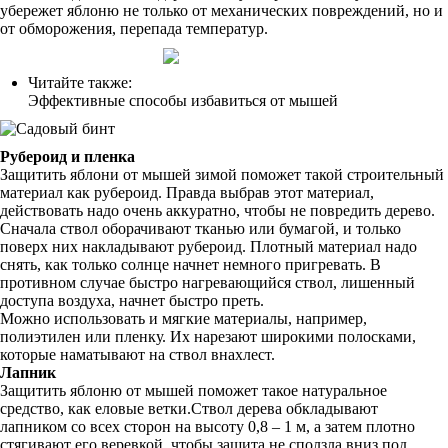
убережет яблоню не только от механических повреждений, но и
от обморожения, перепада температур.
Читайте также:
Эффективные способы избавиться от мышей
Рубероид и пленка
Защитить яблони от мышей зимой поможет такой строительный
материал как рубероид. Правда выбрав этот материал,
действовать надо очень аккуратно, чтобы не повредить дерево.
Сначала ствол оборачивают тканью или бумагой, и только
поверх них накладывают рубероид. Плотный материал надо
снять, как только солнце начнет немного пригревать. В
противном случае быстро нагревающийся ствол, лишенный
доступа воздуха, начнет быстро преть.
Можно использовать и мягкие материалы, например,
полиэтилен или пленку. Их нарезают широкими полосками,
которые наматывают на ствол внахлест.
Лапник
Защитить яблоню от мышей поможет такое натуральное
средство, как еловые ветки.Ствол дерева обкладывают
лапником со всех сторон на высоту 0,8 – 1 м, а затем плотно
стягивают его веревкой, чтобы защита не сползла вниз под