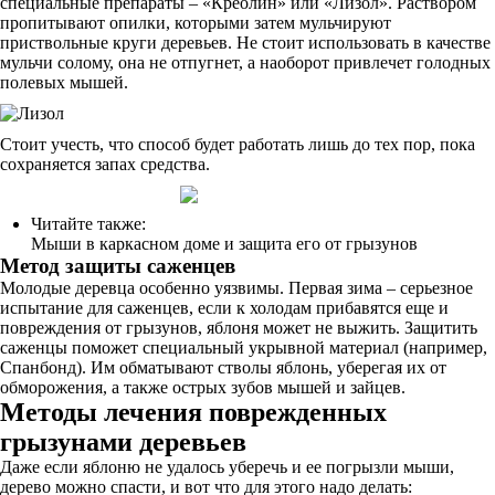
специальные препараты – «Креолин» или «Лизол». Раствором
пропитывают опилки, которыми затем мульчируют
приствольные круги деревьев. Не стоит использовать в качестве
мульчи солому, она не отпугнет, а наоборот привлечет голодных
полевых мышей.
Стоит учесть, что способ будет работать лишь до тех пор, пока
сохраняется запах средства.
Читайте также:
Мыши в каркасном доме и защита его от грызунов
Метод защиты саженцев
Молодые деревца особенно уязвимы. Первая зима – серьезное
испытание для саженцев, если к холодам прибавятся еще и
повреждения от грызунов, яблоня может не выжить. Защитить
саженцы поможет специальный укрывной материал (например,
Спанбонд). Им обматывают стволы яблонь, уберегая их от
обморожения, а также острых зубов мышей и зайцев.
Методы лечения поврежденных
грызунами деревьев
Даже если яблоню не удалось уберечь и ее погрызли мыши,
дерево можно спасти, и вот что для этого надо делать: