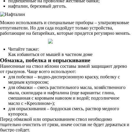
подвешенные на проволоке жестяные банки;
нафталин, березовый деготь.
Можно использовать и специальные приборы – ультразвуковые
отпугиватели. Но для сада подойдут только устройства,
работающие на батарейках, которые придется регулярно менять.
Читайте также:
Как избавиться от мышей в частном доме
Обмазка, побелка и опрыскивание
Нанесенные на ствол яблони составы зимой защищают дерево
от грызунов. Чаще всего используют:
для побелки – водно-дисперсионную краску, побелку с
медным купоросом;
для обмазки – смесь растительного масла, хозяйственного
мыла, скипидара и нафталина (еще варианты: глина,
смешанная с коровьим навозом и водой; подсолнечное
масло с «Креолином»);
для опрыскивания – бордоская смесь, раствор медного
купороса.
Перед обмазкой или опрыскиванием ствол необходимо
тщательно очистить от грязи, иначе состав не будет держаться и
быстро сойдет.