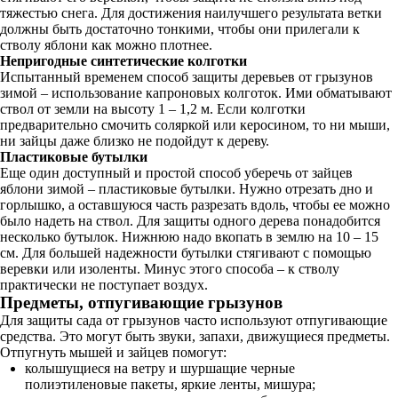
тяжестью снега. Для достижения наилучшего результата ветки
должны быть достаточно тонкими, чтобы они прилегали к
стволу яблони как можно плотнее.
Непригодные синтетические колготки
Испытанный временем способ защиты деревьев от грызунов
зимой – использование капроновых колготок. Ими обматывают
ствол от земли на высоту 1 – 1,2 м. Если колготки
предварительно смочить соляркой или керосином, то ни мыши,
ни зайцы даже близко не подойдут к дереву.
Пластиковые бутылки
Еще один доступный и простой способ уберечь от зайцев
яблони зимой – пластиковые бутылки. Нужно отрезать дно и
горлышко, а оставшуюся часть разрезать вдоль, чтобы ее можно
было надеть на ствол. Для защиты одного дерева понадобится
несколько бутылок. Нижнюю надо вкопать в землю на 10 – 15
см. Для большей надежности бутылки стягивают с помощью
веревки или изоленты. Минус этого способа – к стволу
практически не поступает воздух.
Предметы, отпугивающие грызунов
Для защиты сада от грызунов часто используют отпугивающие
средства. Это могут быть звуки, запахи, движущиеся предметы.
Отпугнуть мышей и зайцев помогут:
колышущиеся на ветру и шуршащие черные
полиэтиленовые пакеты, яркие ленты, мишура;