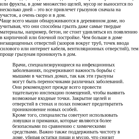
или фрукты, в доме множество щелей, мусор не выносится по
несколько дней – это все привлечет грызунов сначала на
участок, а очень скоро и в дом.
Чаще всего мыши обнаруживаются в деревянном доме, но
учитывая, что они способны грызть даже самые твердые
материалы, например, бетон, не стоит удивляться их появлению
в кирпичной или блочной постройке. Чем больше в доме
незащищенных отверстий (зазоров вокруг труб, точек ввода
силового или интернет кабеля, вентиляционных отверстий), тем
проще грызунам проникнуть в дом.
Врачи, специализирующиеся на инфекционных
заболеваниях, подчеркивают важность борьбы с
мышами в частных домах, так как эти грызуны
могут быть переносчиками различных заболеваний.
Они рекомендуют прежде всего провести
тщательную инспекцию помещений, чтобы выявить
возможные входные точки. Закрытие щелей и
отверстий в стенах и полах поможет предотвратить
проникновение новых особей.
Кроме того, специалисты советуют использовать
ловушки и приманки, которые являются более
безопасными по сравнению с химическими
средствами. Важно также поддерживать чистоту в
доме, убирая остатки пищи и мусор, что снизит