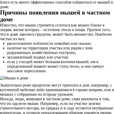
благо есть много эффективных способов избавиться от мышей в
доме.
Причины появления мышей в частном
доме
Известно, что мыши стремятся селиться как можно ближе к
людям, жилье которых – источник тепла и пищи. Причин того,
что в доме завелись грызуны, может быть множество. Наиболее
частые из них:
расположение поблизости помойки или свалки;
наличие на территории участка или рядом с ним
разрушенных хозяйственных построек;
захламленный подвал или участок;
если у соседей живет большая колония мышей, им в
определенный момент может стать тесно, и они начнут
массовое переселение.
Значительно реже вредители могут приехать в дом, например, с
купленной мебелью либо хранившимися в гараже вещами, или в
мешках с собранным на огороде урожаем.
Иногда, люди, живущие в частном доме, сами виноваты в том,
что их одолели мыши. Например, если на участке залежи
строительного мусора, на грядках и в саду остаются неубранные
корнеплоды, в подвале ненадлежащим образом хранятся овощи