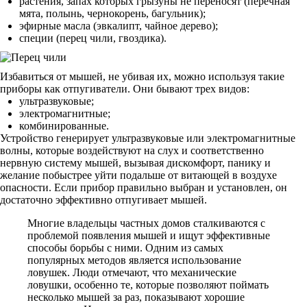
растения, запах которых грызуны не переносят (перечная
мята, полынь, чернокорень, багульник);
эфирные масла (эвкалипт, чайное дерево);
специи (перец чили, гвоздика).
Избавиться от мышей, не убивая их, можно используя такие
приборы как отпугиватели. Они бывают трех видов:
ультразвуковые;
электромагнитные;
комбинированные.
Устройство генерирует ультразвуковые или электромагнитные
волны, которые воздействуют на слух и соответственно
нервную систему мышей, вызывая дискомфорт, панику и
желание побыстрее уйти подальше от витающей в воздухе
опасности. Если прибор правильно выбран и установлен, он
достаточно эффективно отпугивает мышей.
Многие владельцы частных домов сталкиваются с
проблемой появления мышей и ищут эффективные
способы борьбы с ними. Одним из самых
популярных методов является использование
ловушек. Люди отмечают, что механические
ловушки, особенно те, которые позволяют поймать
несколько мышей за раз, показывают хорошие