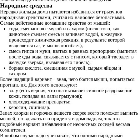
Народные средства
Нередко жильцы дома пытаются избавиться от грызунов
народными средствами, считая их наиболее безопасными.
Самые действенные домашние средства от мышей:
сода, смешанная с мукой и сахаром (после того, как
животное съедает смесь и запивает водой, в желудке
происходит химическая реакция, в результате которой
выделяется газ, и мышь погибает);
смесь гипса и муки, взятых в равных пропорциях (выпитая
после еды вода, связывается с гипсом, который твердеет в
желудке зверька, вызывая его гибель);
борная кислота, смешанная с мукой, сырым яйцом и
сахаром.
Более щадящий вариант – зная, чего боятся мыши, попытаться
прогнать их. Для этого используют:
золу (есть версия, что она вызывает сильное раздражение
кожи, попадая на лапы грызунов);
хлорсодержащие препараты;
керосин, скипидар.
Запах хлорки и горючих веществ скорее всего поможет выгнать
мышей, но вдыхать его придется и домочадцам, так что
подобный вариант избавления от несносных соседей весьма
сомнителен.
В любом случае надо учитывать, что одними народными