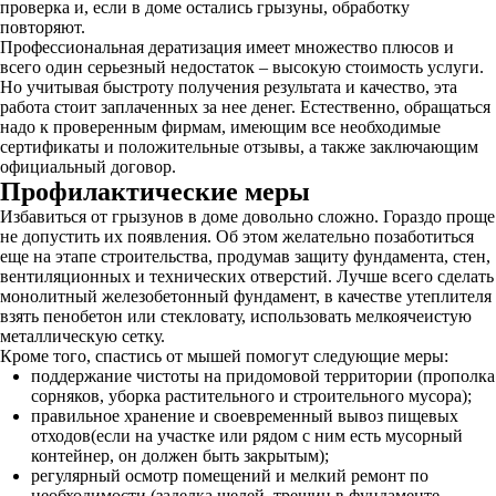
проверка и, если в доме остались грызуны, обработку
повторяют.
Профессиональная дератизация имеет множество плюсов и
всего один серьезный недостаток – высокую стоимость услуги.
Но учитывая быстроту получения результата и качество, эта
работа стоит заплаченных за нее денег. Естественно, обращаться
надо к проверенным фирмам, имеющим все необходимые
сертификаты и положительные отзывы, а также заключающим
официальный договор.
Профилактические меры
Избавиться от грызунов в доме довольно сложно. Гораздо проще
не допустить их появления. Об этом желательно позаботиться
еще на этапе строительства, продумав защиту фундамента, стен,
вентиляционных и технических отверстий. Лучше всего сделать
монолитный железобетонный фундамент, в качестве утеплителя
взять пенобетон или стекловату, использовать мелкоячеистую
металлическую сетку.
Кроме того, спастись от мышей помогут следующие меры:
поддержание чистоты на придомовой территории (прополка
сорняков, уборка растительного и строительного мусора);
правильное хранение и своевременный вывоз пищевых
отходов(если на участке или рядом с ним есть мусорный
контейнер, он должен быть закрытым);
регулярный осмотр помещений и мелкий ремонт по
необходимости (заделка щелей, трещин в фундаменте,