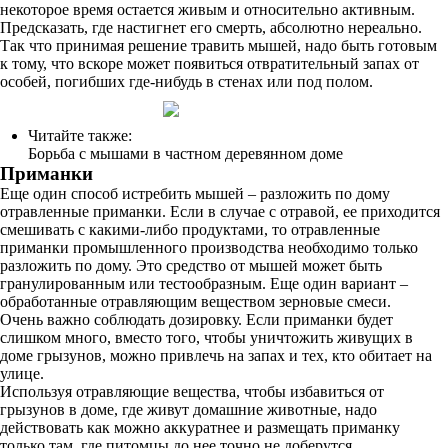
некоторое время остается живым и относительно активным.
Предсказать, где настигнет его смерть, абсолютно нереально.
Так что принимая решение травить мышей, надо быть готовым
к тому, что вскоре может появиться отвратительный запах от
особей, погибших где-нибудь в стенах или под полом.
Читайте также:
Борьба с мышами в частном деревянном доме
Приманки
Еще один способ истребить мышей – разложить по дому
отравленные приманки. Если в случае с отравой, ее приходится
смешивать с какими-либо продуктами, то отравленные
приманки промышленного производства необходимо только
разложить по дому. Это средство от мышей может быть
гранулированным или тестообразным. Еще один вариант –
обработанные отравляющим веществом зерновые смеси.
Очень важно соблюдать дозировку. Если приманки будет
слишком много, вместо того, чтобы уничтожить живущих в
доме грызунов, можно привлечь на запах и тех, кто обитает на
улице.
Используя отравляющие вещества, чтобы избавиться от
грызунов в доме, где живут домашние животные, надо
действовать как можно аккуратнее и размещать приманку
только там, где питомцы до нее точно не доберутся.