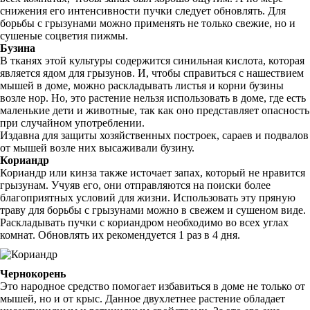
снижения его интенсивности пучки следует обновлять. Для
борьбы с грызунами можно применять не только свежие, но и
сушеные соцветия пижмы.
Бузина
В тканях этой культуры содержится синильная кислота, которая
является ядом для грызунов. И, чтобы справиться с нашествием
мышей в доме, можно раскладывать листья и корни бузины
возле нор. Но, это растение нельзя использовать в доме, где есть
маленькие дети и животные, так как оно представляет опасность
при случайном употреблении.
Издавна для защиты хозяйственных построек, сараев и подвалов
от мышей возле них высаживали бузину.
Кориандр
Кориандр или кинза также источает запах, который не нравится
грызунам. Учуяв его, они отправляются на поиски более
благоприятных условий для жизни. Использовать эту пряную
траву для борьбы с грызунами можно в свежем и сушеном виде.
Раскладывать пучки с кориандром необходимо во всех углах
комнат. Обновлять их рекомендуется 1 раз в 4 дня.
Чернокорень
Это народное средство помогает избавиться в доме не только от
мышей, но и от крыс. Данное двухлетнее растение обладает