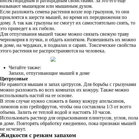
инсектицидным и ратицидным свойствами. За это его еще
называют мышеядом или мышиным духом.
Если разложить семена растения возле нор грызунов, то они
приклеятся к шерсти мышей, во время их передвижения по
дому. А так как грызуны не смогут их самостоятельно снять, то
это приведет к их гибели.
Для отпугивания мышей также можно связать свежую траву
чернокорня в пучки, и обдать кипятком. Развешивать их можно
в доме, на чердаках, в подвалах и сараях. Токсические свойства
этого растения не распространяются на человека.
Читайте также:
Запахи, отпугивающие мышей в доме
Цитрусовые
Не нравится мышам и запах цитрусов. Для борьбы с грызунами
можно разложить во всех комнатах их кожуру. Также можно
использовать настой на ее основе.
В этом случае нужно сложить в банку кожуру апельсинов,
лимонов или грейпфрутов, чтобы она составляла 1/3 от всего
объема. Залить ее теплой водой и настоять 10 часов.
Использовать раствор для опрыскивания плинтусов, углов, пола
в доме. Повторять обработку ежедневно, пока признаки мышей
не исчезнут.
Жидкости с резким запахом