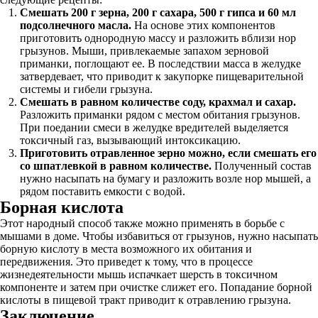
Смешать 200 г зерна, 200 г сахара, 500 г гипса и 60 мл
подсолнечного масла.
На основе этих компонентов
приготовить однородную массу и разложить вблизи нор
грызунов. Мыши, привлекаемые запахом зерновой
приманки, поглощают ее. В последствии масса в желудке
затвердевает, что приводит к закупорке пищеварительной
системы и гибели грызуна.
Смешать в равном количестве соду, крахмал и сахар.
Разложить приманки рядом с местом обитания грызунов.
При поедании смеси в желудке вредителей выделяется
токсичный газ, вызывающий интоксикацию.
Приготовить отравленное зерно можно, если смешать его
со шпатлевкой в равном количестве.
Полученный состав
нужно насыпать на бумагу и разложить возле нор мышей, а
рядом поставить емкости с водой.
Борная кислота
Этот народный способ также можно применять в борьбе с
мышами в доме. Чтобы избавиться от грызунов, нужно насыпать
борную кислоту в места возможного их обитания и
передвижения. Это приведет к тому, что в процессе
жизнедеятельности мышь испачкает шерсть в токсичном
компоненте и затем при очистке слижет его. Попадание борной
кислоты в пищевой тракт приводит к отравлению грызуна.
Заключение