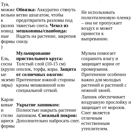
Туя,
можже
Обвязка:
Аккуратно стянуть
Не использовать
вельни
ветви шпагатом, чтобы
полиэтиленовую пленку
к
предотвратить разломы под
– она не пропускает
(колон
тяжестью снега.
Чехол из
воздух и может
новид
мешковины/спанбонда:
привести к
ные
Надеть на растение, закрепив
выпреванию.
формы
снизу.
)
Мульчирование
Мульча помогает
Ель,
приствольного круга:
сохранить влагу и
сосна
Толстый слой (10-15 см)
защищает корни от
(крупн
опилок, торфа, коры.
Защита
промерзания.
ые
от солнечных ожогов:
Притенение особенно
экземп
Притенение южной стороны
важно для молодых
ляры)
кроны мешковиной или
растений и растений с
специальной сеткой.
нежной хвоей.
Лапник обеспечивает
Карли
воздушную прослойку и
ковые
Укрытие лапником:
защищает от морозов.
и
Полностью накрыть растение
Снег является
стелю
лапником.
Снежный покров:
отличным
щиеся
Дополнительно набросать снег.
естественным
формы
утеплителем.