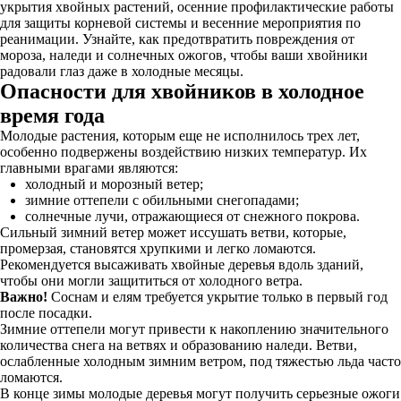
укрытия хвойных растений, осенние профилактические работы
для защиты корневой системы и весенние мероприятия по
реанимации. Узнайте, как предотвратить повреждения от
мороза, наледи и солнечных ожогов, чтобы ваши хвойники
радовали глаз даже в холодные месяцы.
Опасности для хвойников в холодное
время года
Молодые растения, которым еще не исполнилось трех лет,
особенно подвержены воздействию низких температур. Их
главными врагами являются:
холодный и морозный ветер;
зимние оттепели с обильными снегопадами;
солнечные лучи, отражающиеся от снежного покрова.
Сильный зимний ветер может иссушать ветви, которые,
промерзая, становятся хрупкими и легко ломаются.
Рекомендуется высаживать хвойные деревья вдоль зданий,
чтобы они могли защититься от холодного ветра.
Важно!
Соснам и елям требуется укрытие только в первый год
после посадки.
Зимние оттепели могут привести к накоплению значительного
количества снега на ветвях и образованию наледи. Ветви,
ослабленные холодным зимним ветром, под тяжестью льда часто
ломаются.
В конце зимы молодые деревья могут получить серьезные ожоги