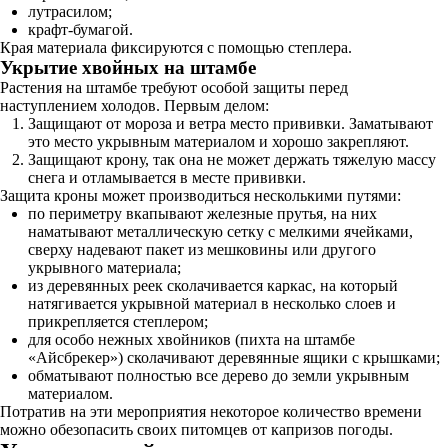
лутрасилом;
крафт-бумагой.
Края материала фиксируются с помощью степлера.
Укрытие хвойных на штамбе
Растения на штамбе требуют особой защиты перед
наступлением холодов. Первым делом:
Защищают от мороза и ветра место прививки. Заматывают
это место укрывным материалом и хорошо закрепляют.
Защищают крону, так она не может держать тяжелую массу
снега и отламывается в месте прививки.
Защита кроны может производиться несколькими путями:
по периметру вкапывают железные прутья, на них
наматывают металлическую сетку с мелкими ячейками,
сверху надевают пакет из мешковины или другого
укрывного материала;
из деревянных реек сколачивается каркас, на который
натягивается укрывной материал в несколько слоев и
прикрепляется степлером;
для особо нежных хвойников (пихта на штамбе
«Айсбрекер») сколачивают деревянные ящики с крышками;
обматывают полностью все дерево до земли укрывным
материалом.
Потратив на эти мероприятия некоторое количество времени
можно обезопасить своих питомцев от капризов погоды.