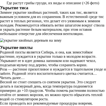
Где растут грибы грузди, их виды и описание (+26 фото)
Укрытие тиса
Зимнее укрытие хвойных растений, таких как тис, является
важным условием для их сохранения. В естественной среде тис
растет в теплых регионах, что делает его уязвимым к зимним
холодам. Рекомендуется обвязать ветви шпагатом вокруг ствола
и укрыть растение белым материалом, при этом оставив
небольшое отверстие для обеспечения вентиляции.
Укрытие пихты
Родиной пихты является Сибирь, и она, как зимостойкое
растение, нуждается в укрытии только в молодом возрасте.
Укрывают ее в идее домика лапником или надевают чехол,
подсыпая мульчу под дерево, чтобы сохранить корни.
Роза — растение прихотливое и нуждается в тщательном уходе и
заботе. Родиной этого восхитительного цветка считается…
Читать далее…
Весной не стоит спешить со снятием укрытия. Это следует
делать в пасмурный день, когда температура поднимется
примерно до +10 градусов. Чтобы помочь растениям полностью
отойти от зимних морозов, их можно просто обрызгать теплой
водой со стимулятором роста.
Если проводить все рекомендуемые процедуры вовремя,