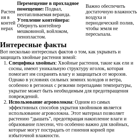
Перемещение в прохладное
Важно обеспечить
помещение:
Подвал,
Растен
достаточную влажность
неотапливаемая веранда.
ия в
воздуха и
Утепление контейнера:
контей
периодический полив,
Обернуть контейнер
нерах
чтобы земля не
мешковиной, войлоком,
пересыхала.
пенопластом.
Интересные факты
Вот несколько интересных фактов о том, как укрывать и
защищать хвойные растения зимой:
Специфика хвойных
: Хвойные растения, такие как ели и
сосны, имеют уникальную структуру иголок, которая
помогает им сохранять влагу и защищаться от морозов.
Однако в условиях сильных зимних холодов и ветра,
особенно в регионах с резкими перепадами температуры,
укрытие может быть необходимым для предотвращения
повреждений.
Использование агроволокна
: Одним из самых
эффективных способов укрытия хвойников является
использование агроволокна. Этот материал позволяет
растению “дышать”, предотвращая накопление влаги и
образование плесени, что особенно важно для хвойных,
которые могут пострадать от гниения корней при
избыточной влажности.