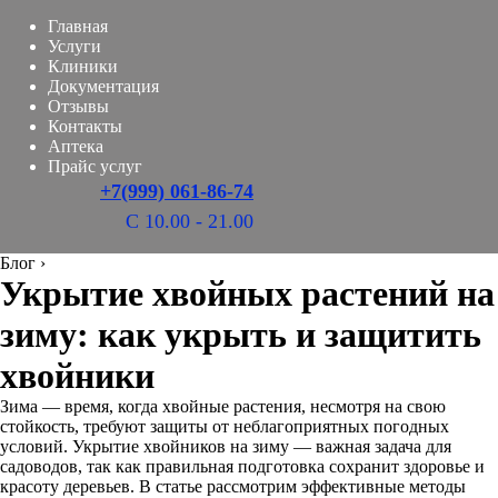
Главная
Услуги
Клиники
Документация
Отзывы
Контакты
Аптека
Прайс услуг
+7(999) 061-86-74
С 10.00 - 21.00
Блог
›
Укрытие хвойных растений на
зиму: как укрыть и защитить
хвойники
Зима — время, когда хвойные растения, несмотря на свою
стойкость, требуют защиты от неблагоприятных погодных
условий. Укрытие хвойников на зиму — важная задача для
садоводов, так как правильная подготовка сохранит здоровье и
красоту деревьев. В статье рассмотрим эффективные методы