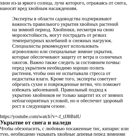
хвои из-за яркого солнца, лучи которого, отражаясь от снега,
наносят вред хвойным насаждениям.
Эксперты в области садоводства подчеркивают
важность правильного укрытия хвойных растений
на зимний период. Хвойники, несмотря на свою
морозостойкость, могут пострадать от резких
температурных колебаний и снежных нагрузок.
Специалисты рекомендуют использовать
агроволокно или специальные зимние укрытия,
которые обеспечивают защиту от ветра и солнечных
ожогов. Важно также следить за состоянием почвы:
перед укрытием необходимо хорошо полить
растения, чтобы они не испытывали стресса от
недостатка влаги. Кроме того, эксперты советуют
обрезать сухие и поврежденные ветви, что поможет
избежать заболеваний. Правильный подход к
укрытию хвойников не только защитит их от зимних
неблагоприятных условий, но и обеспечит здоровый
рост в следующем сезоне.
https://youtube.com/watch?v=-f_tJJ8BidU
Укрытие от снега и наледи
Чтобы обезопасить, с любовью посаженные тис, кипарис или
тую, необходимо укрывать хвойные деревья перед зимними