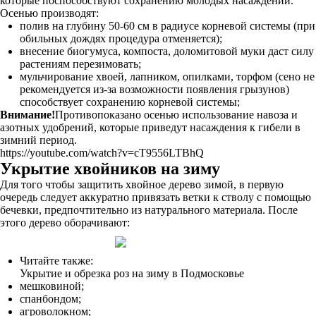
которые поспособствуют сохранению молодых насаждений.
Осенью производят:
полив на глубину 50-60 см в радиусе корневой системы (при
обильных дождях процедура отменяется);
внесение биогумуса, компоста, доломитовой муки даст силу
растениям перезимовать;
мульчирование хвоей, лапником, опилками, торфом (сено не
рекомендуется из-за возможности появления грызунов)
способствует сохранению корневой системы;
Внимание!
Противопоказано осенью использование навоза и
азотных удобрений, которые приведут насаждения к гибели в
зимний период.
https://youtube.com/watch?v=cT9556LTBhQ
Укрытие хвойников на зиму
Для того чтобы защитить хвойное дерево зимой, в первую
очередь следует аккуратно привязать ветки к стволу с помощью
бечевки, предпочтительно из натурального материала. После
этого дерево оборачивают:
Читайте также:
Укрытие и обрезка роз на зиму в Подмосковье
мешковиной;
спанбондом;
агроволокном;