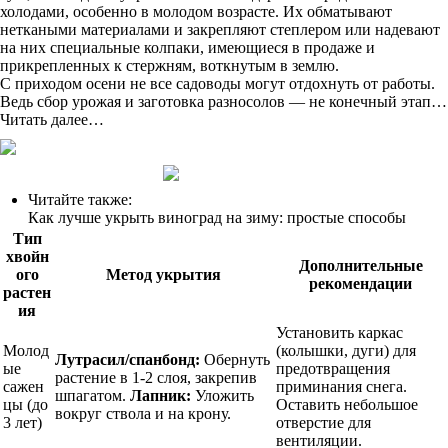
холодами, особенно в молодом возрасте. Их обматывают
неткаными материалами и закрепляют степлером или надевают
на них специальные колпаки, имеющиеся в продаже и
прикрепленных к стержням, воткнутым в землю.
С приходом осени не все садоводы могут отдохнуть от работы.
Ведь сбор урожая и заготовка разносолов — не конечный этап…
Читать далее…
Читайте также:
Как лучше укрыть виноград на зиму: простые способы
Тип
хвойн
Дополнительные
ого
Метод укрытия
рекомендации
растен
ия
Установить каркас
Молод
(колышки, дуги) для
Лутрасил/спанбонд:
Обернуть
ые
предотвращения
растение в 1-2 слоя, закрепив
сажен
приминания снега.
шпагатом.
Лапник:
Уложить
цы (до
Оставить небольшое
вокруг ствола и на крону.
3 лет)
отверстие для
вентиляции.