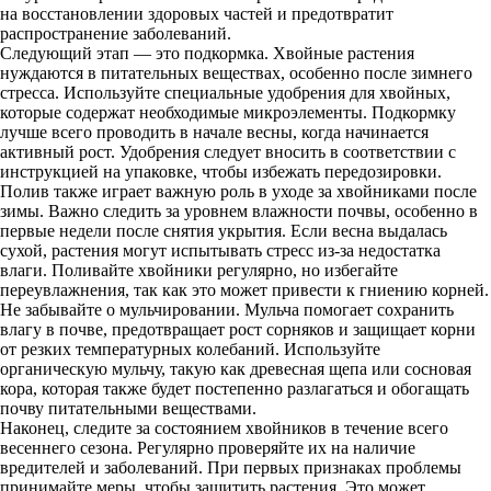
на восстановлении здоровых частей и предотвратит
распространение заболеваний.
Следующий этап — это подкормка. Хвойные растения
нуждаются в питательных веществах, особенно после зимнего
стресса. Используйте специальные удобрения для хвойных,
которые содержат необходимые микроэлементы. Подкормку
лучше всего проводить в начале весны, когда начинается
активный рост. Удобрения следует вносить в соответствии с
инструкцией на упаковке, чтобы избежать передозировки.
Полив также играет важную роль в уходе за хвойниками после
зимы. Важно следить за уровнем влажности почвы, особенно в
первые недели после снятия укрытия. Если весна выдалась
сухой, растения могут испытывать стресс из-за недостатка
влаги. Поливайте хвойники регулярно, но избегайте
переувлажнения, так как это может привести к гниению корней.
Не забывайте о мульчировании. Мульча помогает сохранить
влагу в почве, предотвращает рост сорняков и защищает корни
от резких температурных колебаний. Используйте
органическую мульчу, такую как древесная щепа или сосновая
кора, которая также будет постепенно разлагаться и обогащать
почву питательными веществами.
Наконец, следите за состоянием хвойников в течение всего
весеннего сезона. Регулярно проверяйте их на наличие
вредителей и заболеваний. При первых признаках проблемы
принимайте меры, чтобы защитить растения. Это может