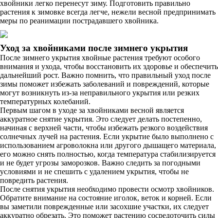
хвойники легко перенесут зиму. Подготовить правильно
растения к зимовке всегда легче, нежели весной предпринимать
меры по реанимации пострадавшего хвойника.
Уход за хвойниками после зимнего укрытия
После зимнего укрытия хвойные растения требуют особого
внимания и ухода, чтобы восстановить их здоровье и обеспечить
дальнейший рост. Важно помнить, что правильный уход после
зимы поможет избежать заболеваний и повреждений, которые
могут возникнуть из-за неправильного укрытия или резких
температурных колебаний.
Первым шагом в уходе за хвойниками весной является
аккуратное снятие укрытия. Это следует делать постепенно,
начиная с верхней части, чтобы избежать резкого воздействия
солнечных лучей на растения. Если укрытие было выполнено с
использованием агроволокна или другого дышащего материала,
его можно снять полностью, когда температура стабилизируется
и не будет угрозы заморозков. Важно следить за погодными
условиями и не спешить с удалением укрытия, чтобы не
повредить растения.
После снятия укрытия необходимо провести осмотр хвойников.
Обратите внимание на состояние иголок, веток и корней. Если
вы заметили поврежденные или засохшие участки, их следует
аккуратно обрезать. Это поможет растению сосредоточить силы