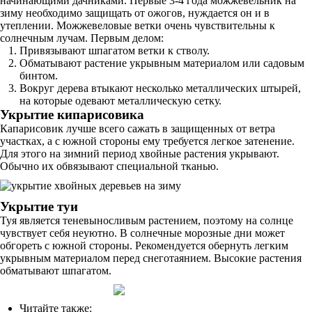
начинающими дачниками. Первые 3-4 года можжевельник на
зиму необходимо защищать от ожогов, нуждается он и в
утеплении. Можжевеловые ветки очень чувствительны к
солнечным лучам. Первым делом:
Привязывают шпагатом ветки к стволу.
Обматывают растение укрывным материалом или садовым
бинтом.
Вокруг дерева втыкают несколько металлических штырей,
на которые одевают металлическую сетку.
Укрытие кипарисовика
Капарисовик лучше всего сажать в защищенных от ветра
участках, а с южной стороны ему требуется легкое затенение.
Для этого на зимний период хвойные растения укрывают.
Обычно их обвязывают специальной тканью.
Укрытие туи
Туя является теневыносливым растением, поэтому на солнце
чувствует себя неуютно. В солнечные морозные дни может
обгореть с южной стороны. Рекомендуется обернуть легким
укрывным материалом перед снеготаянием. Высокие растения
обматывают шпагатом.
Читайте также: