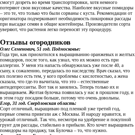
смогут дозреть во время транспортировки, хотя немного
потеряют свои вкусовые качества. Наиболее вкусные помидоры
– это те, что только что были сорваны с куста. Рекомендации от
оригинатора подчеркивают необходимость пикировки рассады
при высадке семян в общие контейнеры. Производители сорта
уверяют, что растения легко переносят эту процедуру.
Отзывы огородников
Олег Семенович, 51 год. Подмосковье:
Года три, как приохотился к выращиванию оранжевых и желтых
помидоров, после того, как узнал, что их можно есть при
аллергии. У меня эта напасть обнаружилась уже после 40, а
сыну, к сожалению, передалась по наследству. Врач сказал, что
их полезно есть тем, у кого проблемы с кислотностью, а жена
сказала, что где-то вычитала, что это – естественные
антидепрессанты. Вот так и занялись. Теперь только их и
выращиваем. Желтая булочка появилась у нас в прошлом году, и
в этом году посадим больше, потому что очень довольны.
Егор, 31 год. Свердловская область:
Сорт отличный, выращиваю под пленкой уже третий год,
первые семена привезли аж с Москвы. И народу нравится, и
урожай отличный. Так что, несмотря на удобрение и покупной
грунт для рассады, стабильно в прибыли. Кто хочет выращивать
помидоры на продажу, так Булочка – то, что нужно.