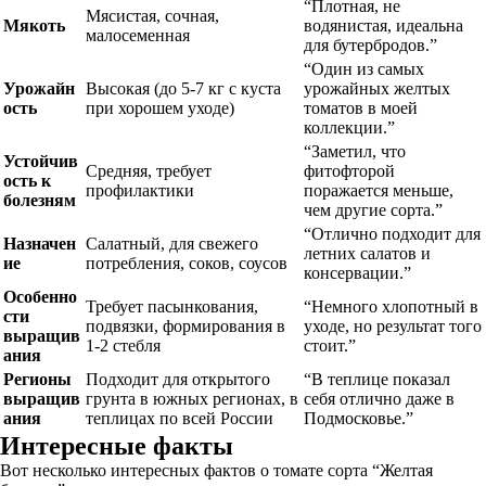
“Плотная, не
Мясистая, сочная,
Мякоть
водянистая, идеальна
малосеменная
для бутербродов.”
“Один из самых
Урожайн
Высокая (до 5-7 кг с куста
урожайных желтых
ость
при хорошем уходе)
томатов в моей
коллекции.”
“Заметил, что
Устойчив
Средняя, требует
фитофторой
ость к
профилактики
поражается меньше,
болезням
чем другие сорта.”
“Отлично подходит для
Назначен
Салатный, для свежего
летних салатов и
ие
потребления, соков, соусов
консервации.”
Особенно
Требует пасынкования,
“Немного хлопотный в
сти
подвязки, формирования в
уходе, но результат того
выращив
1-2 стебля
стоит.”
ания
Регионы
Подходит для открытого
“В теплице показал
выращив
грунта в южных регионах, в
себя отлично даже в
ания
теплицах по всей России
Подмосковье.”
Интересные факты
Вот несколько интересных фактов о томате сорта “Желтая