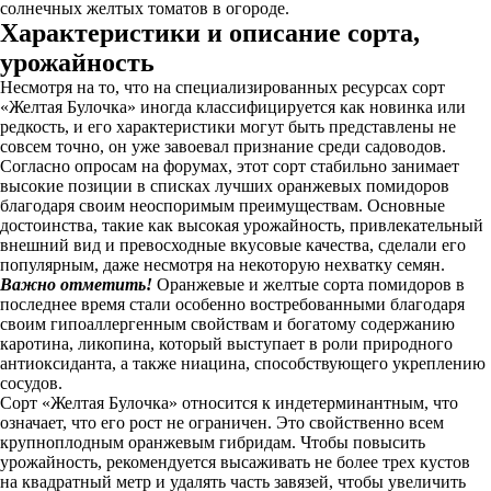
солнечных желтых томатов в огороде.
Характеристики и описание сорта,
урожайность
Несмотря на то, что на специализированных ресурсах сорт
«Желтая Булочка» иногда классифицируется как новинка или
редкость, и его характеристики могут быть представлены не
совсем точно, он уже завоевал признание среди садоводов.
Согласно опросам на форумах, этот сорт стабильно занимает
высокие позиции в списках лучших оранжевых помидоров
благодаря своим неоспоримым преимуществам. Основные
достоинства, такие как высокая урожайность, привлекательный
внешний вид и превосходные вкусовые качества, сделали его
популярным, даже несмотря на некоторую нехватку семян.
Важно отметить!
Оранжевые и желтые сорта помидоров в
последнее время стали особенно востребованными благодаря
своим гипоаллергенным свойствам и богатому содержанию
каротина, ликопина, который выступает в роли природного
антиоксиданта, а также ниацина, способствующего укреплению
сосудов.
Сорт «Желтая Булочка» относится к индетерминантным, что
означает, что его рост не ограничен. Это свойственно всем
крупноплодным оранжевым гибридам. Чтобы повысить
урожайность, рекомендуется высаживать не более трех кустов
на квадратный метр и удалять часть завязей, чтобы увеличить