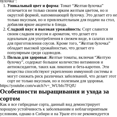
булочка”:
Уникальный цвет и форма
: Томат “Желтая булочка”
отличается не только своим ярким желтым цветом, но и
округлой формой, напоминающей булочку. Это делает его не
только вкусным, но и привлекательным для подачи на стол,
добавляя яркие акценты в блюда.
Сладкий вкус и высокая урожайность
: Сорт славится
своим сладким вкусом и ароматом, что делает его
идеальным для употребления в свежем виде, в салатах или
для приготовления соусов. Кроме того, “Желтая булочка”
обладает высокой урожайностью, что делает его
популярным среди садоводов.
Польза для здоровья
: Желтые томаты, включая “Желтую
булочку”, содержат большое количество витаминов и
антиоксидантов, таких как ликопин и бета-каротин. Эти
вещества способствуют укреплению иммунной системы и
могут снижать риск различных заболеваний, что делает этот
сорт не только вкусным, но и полезным для здоровья.
https://youtube.com/watch?v=_WUbfo7FQfU
Особенности выращивания и ухода за
сортом
Как и все гибридные сорта, данный вид демонстрирует
хорошую устойчивость к заболеваниям и неблагоприятным
условиям, однако в Сибири и на Урале его не рекомендуется