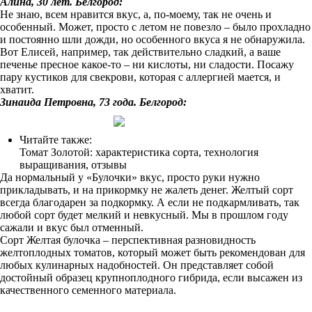
Алина, 30 лет. Белгород:
Не знаю, всем нравится вкус, а, по-моему, так не очень и
особенный. Может, просто с летом не повезло – было прохладно
и постоянно шли дожди, но особенного вкуса я не обнаружила.
Вот Елисей, например, так действительно сладкий, а ваше
печенье пресное какое-то – ни кислоты, ни сладости. Посажу
пару кустиков для свекрови, которая с аллергией мается, и
хватит.
Зинаида Петровна, 73 года. Белгород:
Читайте также:
Томат Золотой: характеристика сорта, технология
выращивания, отзывы
Да нормальный у «Булочки» вкус, просто руки нужно
прикладывать, и на прикормку не жалеть денег. Желтый сорт
всегда благодарен за подкормку. А если не подкармливать, так
любой сорт будет мелкий и невкусный. Мы в прошлом году
сажали и вкус был отменный.
Сорт Желтая булочка – перспективная разновидность
желтоплодных томатов, который может быть рекомендован для
любых кулинарных надобностей. Он представляет собой
достойный образец крупноплодного гибрида, если высажен из
качественного семенного материала.