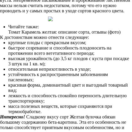
куста. Непременное пасынкование и прореживание лиственной
массы нельзя считать недостатком, потому что его нужно
проводить и у самых простых в уходе сортов красного цвета.
Читайте также:
Томат Карамель желтая: описание сорта, отзывы (фото)
К достоинствам можно отнести следующее:
крупные плоды с прекрасным вкусом;
быстрое созревание и способность плодоносить на
протяжении всего вегетативного периода;
высокая урожайность (до 3,5 кг плодов с куста при посадке
3 штук на 1 кв. м);
относительная неприхотливость в уходе;
устойчивость к распространенным заболеваниям
пасленовых;
красивая форма, доминантный цвет и выгодный товарный
вид;
лежкость и способность спокойно переносить длительную
транспортировку;
масса полезных веществ, которые сохраняются при
термообработке.
Интересно!
Сладкому вкусу сорт Желтая булочка обязан
большому содержанию бета-каротина. Эта его особенность не
только способствует приятным вкусовым особенностям, но и