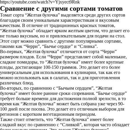
https://youtube.com/watch?v=Yjxyect9Rnk
Сравнение с другими сортами томатов
Томат сорта “Желтая булочка” выделяется среди других сортов
благодаря своим уникальным характеристикам и вкусовым
качествам. В отличие от традиционных красных томатов,
“Желтая булочка” обладает ярким желтым цветом, что делает его
не только вкусным, но и привлекательным для подачи на стол.
Этот сорт можно сравнить с другими популярными сортами,
такими как “Черри”, “Бычье сердце” и “Сливка”.
Во-первых, “Желтая булочка” отличается от сорта “Черри”
размером плодов. Если “Черри” представляет собой маленькие,
сладкие помидоры, то “Желтая булочка” имеет более крупные
плоды, достигающие 100-150 граммов. Это делает его более
универсальным для использования в кулинарии, так как его
можно использовать как в салатах, так и для приготовления
различных блюд.
Во-вторых, по сравнению с “Бычьим сердцем”, “Желтая
булочка” имеет более ранние сроки созревания. “Бычье сердце”
требует больше времени для достижения полной зрелости, в то
время как “Желтая булочка” может быть собрана уже через 90-
100 дней после посева. Это делает его отличным выбором для
регионов с коротким вегетационным периодом.
Также стоит отметить, что “Желтая булочка” имеет более
сладкий вкус по сравнению с “Сливкой”, которая часто обладает
более кислым оттенком. Это делает “Желтую булочку”