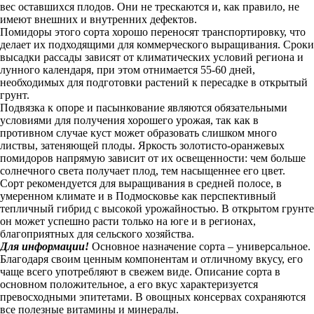
вес оставшихся плодов. Они не трескаются и, как правило, не
имеют внешних и внутренних дефектов.
Помидоры этого сорта хорошо переносят транспортировку, что
делает их подходящими для коммерческого выращивания. Сроки
высадки рассады зависят от климатических условий региона и
лунного календаря, при этом отнимается 55-60 дней,
необходимых для подготовки растений к пересадке в открытый
грунт.
Подвязка к опоре и пасынкование являются обязательными
условиями для получения хорошего урожая, так как в
противном случае куст может образовать слишком много
листвы, затеняющей плоды. Яркость золотисто-оранжевых
помидоров напрямую зависит от их освещенности: чем больше
солнечного света получает плод, тем насыщеннее его цвет.
Сорт рекомендуется для выращивания в средней полосе, в
умеренном климате и в Подмосковье как перспективный
тепличный гибрид с высокой урожайностью. В открытом грунте
он может успешно расти только на юге и в регионах,
благоприятных для сельского хозяйства.
Для информации!
Основное назначение сорта – универсальное.
Благодаря своим ценным компонентам и отличному вкусу, его
чаще всего употребляют в свежем виде. Описание сорта в
основном положительное, а его вкус характеризуется
превосходными эпитетами. В овощных консервах сохраняются
все полезные витамины и минералы.