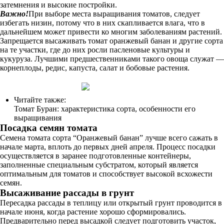
затемнения и высокие постройки.
Важно!
При выборе места выращивания томатов, следует
избегать низин, потому что в них скапливается влага, что в
дальнейшем может привести ко многим заболеваниям растений.
Запрещается высаживать томат оранжевый банан и другие сорта
на те участки, где до них росли пасленовые культуры и
кукуруза. Лучшими предшественниками такого овоща служат —
корнеплоды, редис, капуста, салат и бобовые растения.
Читайте также:
Томат Буран: характеристика сорта, особенности его
выращивания
Посадка семян томата
Семена томата сорта “Оранжевый банан” лучше всего сажать в
начале марта, вплоть до первых дней апреля. Процесс посадки
осуществляется в заранее подготовленные контейнеры,
заполненные специальным субстратом, который является
оптимальным для томатов и способствует высокой всхожести
семян.
Высаживание рассады в грунт
Пересадка рассады в теплицу или открытый грунт проводится в
начале июня, когда растение хорошо сформировались.
Предварительно перед высадкой следует подготовить участок,