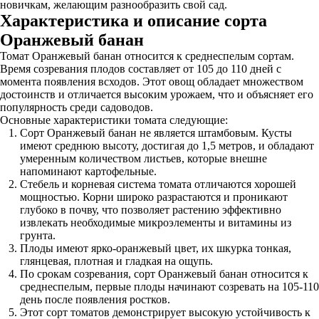
новичкам, желающим разнообразить свой сад.
Характеристика и описание сорта
Оранжевый банан
Томат Оранжевый банан относится к среднеспелым сортам.
Время созревания плодов составляет от 105 до 110 дней с
момента появления всходов. Этот овощ обладает множеством
достоинств и отличается высоким урожаем, что и объясняет его
популярность среди садоводов.
Основные характеристики томата следующие:
Сорт Оранжевый банан не является штамбовым. Кусты
имеют среднюю высоту, достигая до 1,5 метров, и обладают
умеренным количеством листьев, которые внешне
напоминают картофельные.
Стебель и корневая система томата отличаются хорошей
мощностью. Корни широко разрастаются и проникают
глубоко в почву, что позволяет растению эффективно
извлекать необходимые микроэлементы и витамины из
грунта.
Плоды имеют ярко-оранжевый цвет, их шкурка тонкая,
глянцевая, плотная и гладкая на ощупь.
По срокам созревания, сорт Оранжевый банан относится к
среднеспелым, первые плоды начинают созревать на 105-110
день после появления ростков.
Этот сорт томатов демонстрирует высокую устойчивость к