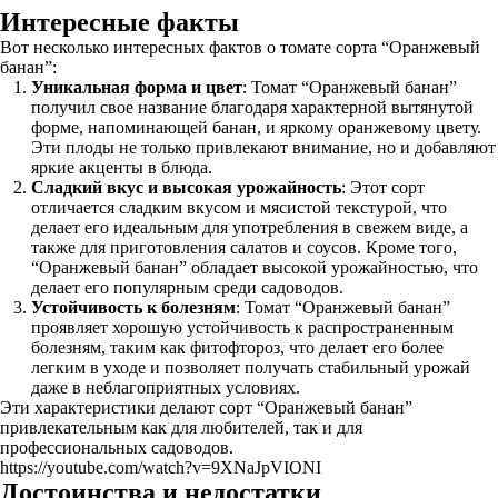
Интересные факты
Вот несколько интересных фактов о томате сорта “Оранжевый
банан”:
Уникальная форма и цвет
: Томат “Оранжевый банан”
получил свое название благодаря характерной вытянутой
форме, напоминающей банан, и яркому оранжевому цвету.
Эти плоды не только привлекают внимание, но и добавляют
яркие акценты в блюда.
Сладкий вкус и высокая урожайность
: Этот сорт
отличается сладким вкусом и мясистой текстурой, что
делает его идеальным для употребления в свежем виде, а
также для приготовления салатов и соусов. Кроме того,
“Оранжевый банан” обладает высокой урожайностью, что
делает его популярным среди садоводов.
Устойчивость к болезням
: Томат “Оранжевый банан”
проявляет хорошую устойчивость к распространенным
болезням, таким как фитофтороз, что делает его более
легким в уходе и позволяет получать стабильный урожай
даже в неблагоприятных условиях.
Эти характеристики делают сорт “Оранжевый банан”
привлекательным как для любителей, так и для
профессиональных садоводов.
https://youtube.com/watch?v=9XNaJpVIONI
Достоинства и недостатки