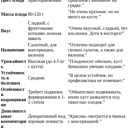
Цвет плода
Ярко-оранжевый
привлекает внимание на
грядке.”
“Не очень крупные, но их
Масса плода
80-120 г
много на кусте.”
Сладкий, с
фруктовыми
“Очень вкусный, сладкий, без
Вкус
нотками, нежная
кислинки. Дети в восторге!”
мякоть
Салатный, для
“Отлично подходит для
Назначение
консервации,
свежих салатов, а также для
вяления
вяления.”
Урожайност
Высокая (до 4-5 кг
“Плодоносит обильно, куст
ь
с куста)
буквально увешан плодами.”
Устойчивос
“В целом устойчив, но
ть к
Средняя
профилактика не помешает.”
болезням
Особенност
Требует подвязки,
“Обязательно подвязывать,
и
формирования в 1-
иначе куст развалится под
выращиван
2 стебля
тяжестью плодов.”
ия
Дополнител
ьные
Декоративный вид,
“Красиво смотрится в банках
комментари
хорошая лежкость
с консервацией.”
и