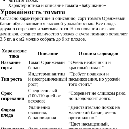
Читайте также:
Характеристика и описание томата «Бабушкино»
Урожайность томата
Согласно характеристике и описанию, сорт томата Оранжевый
банан обуславливается высокой урожайностью. Все плоды
дружно созревают и завязываются. На основании отзывов
дачников, среднее количество урожая с куста помидор оставляет
3,5 кг, а с м2 можно собрать до 9 кг плодов.
Характерис
Описание
Отзывы садоводов
тика
Название
Томат Оранжевый
“Очень необычный и
сорта
банан
красивый томат!”
Индетерминантны
“Требует подвязки и
Тип роста
й (неограниченный
пасынкования, но урожай
рост)
того стоит.”
Среднеспелый
Срок
“Созревает не слишком рано,
(100-110 дней от
созревания
но плодоносит долго.”
всходов)
Удлиненно-
“Действительно похож на
Форма
овальная,
маленький банан, очень
плода
банановидная
оригинально.”
“Цвет насыщенный,