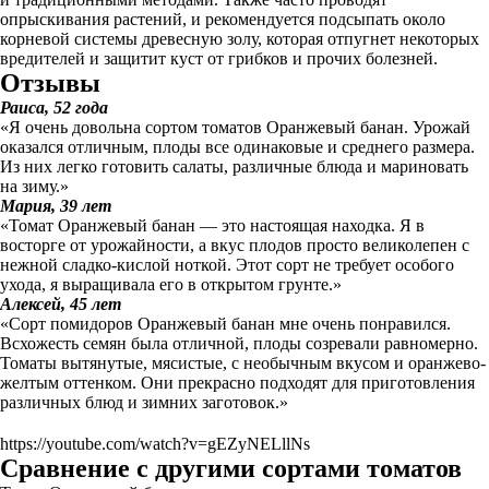
опрыскивания растений, и рекомендуется подсыпать около
корневой системы древесную золу, которая отпугнет некоторых
вредителей и защитит куст от грибков и прочих болезней.
Отзывы
Раиса, 52 года
«Я очень довольна сортом томатов Оранжевый банан. Урожай
оказался отличным, плоды все одинаковые и среднего размера.
Из них легко готовить салаты, различные блюда и мариновать
на зиму.»
Мария, 39 лет
«Томат Оранжевый банан — это настоящая находка. Я в
восторге от урожайности, а вкус плодов просто великолепен с
нежной сладко-кислой ноткой. Этот сорт не требует особого
ухода, я выращивала его в открытом грунте.»
Алексей, 45 лет
«Сорт помидоров Оранжевый банан мне очень понравился.
Всхожесть семян была отличной, плоды созревали равномерно.
Томаты вытянутые, мясистые, с необычным вкусом и оранжево-
желтым оттенком. Они прекрасно подходят для приготовления
различных блюд и зимних заготовок.»
https://youtube.com/watch?v=gEZyNELllNs
Сравнение с другими сортами томатов