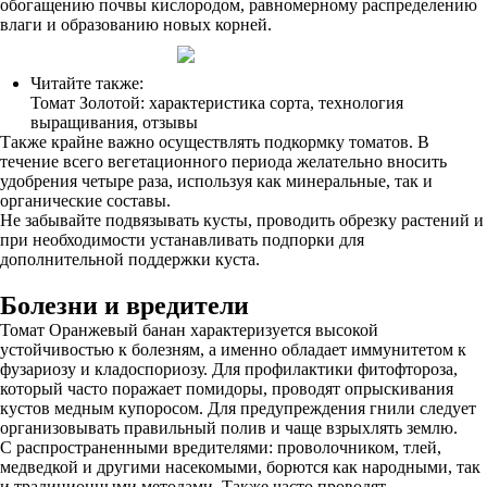
обогащению почвы кислородом, равномерному распределению
влаги и образованию новых корней.
Читайте также:
Томат Золотой: характеристика сорта, технология
выращивания, отзывы
Также крайне важно осуществлять подкормку томатов. В
течение всего вегетационного периода желательно вносить
удобрения четыре раза, используя как минеральные, так и
органические составы.
Не забывайте подвязывать кусты, проводить обрезку растений и
при необходимости устанавливать подпорки для
дополнительной поддержки куста.
Болезни и вредители
Томат Оранжевый банан характеризуется высокой
устойчивостью к болезням, а именно обладает иммунитетом к
фузариозу и кладоспориозу. Для профилактики фитофтороза,
который часто поражает помидоры, проводят опрыскивания
кустов медным купоросом. Для предупреждения гнили следует
организовывать правильный полив и чаще взрыхлять землю.
С распространенными вредителями: проволочником, тлей,
медведкой и другими насекомыми, борются как народными, так
и традиционными методами. Также часто проводят