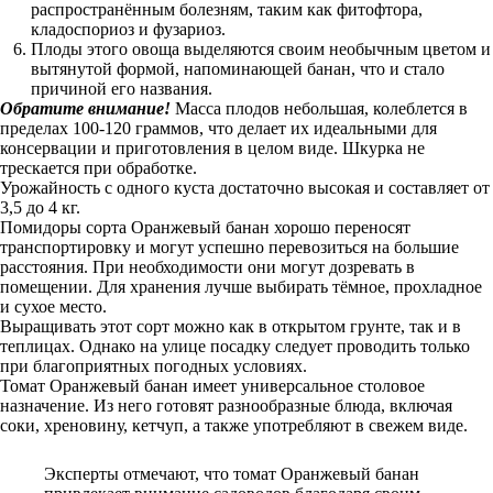
распространённым болезням, таким как фитофтора,
кладоспориоз и фузариоз.
Плоды этого овоща выделяются своим необычным цветом и
вытянутой формой, напоминающей банан, что и стало
причиной его названия.
Обратите внимание!
Масса плодов небольшая, колеблется в
пределах 100-120 граммов, что делает их идеальными для
консервации и приготовления в целом виде. Шкурка не
трескается при обработке.
Урожайность с одного куста достаточно высокая и составляет от
3,5 до 4 кг.
Помидоры сорта Оранжевый банан хорошо переносят
транспортировку и могут успешно перевозиться на большие
расстояния. При необходимости они могут дозревать в
помещении. Для хранения лучше выбирать тёмное, прохладное
и сухое место.
Выращивать этот сорт можно как в открытом грунте, так и в
теплицах. Однако на улице посадку следует проводить только
при благоприятных погодных условиях.
Томат Оранжевый банан имеет универсальное столовое
назначение. Из него готовят разнообразные блюда, включая
соки, хреновину, кетчуп, а также употребляют в свежем виде.
Эксперты отмечают, что томат Оранжевый банан