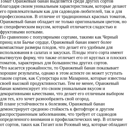
Томат Оранжевый банан выделяется среди других сортов
благодаря своим уникальным характеристикам, которые делают
его привлекательным как для садоводов-любителей, так и для
профессионалов. В отличие от традиционных красных томатов,
Оранжевый банан обладает не только оригинальным цветом, но
и специфическим вкусом, который отличается сладостью и
фруктовыми нотками.
По сравнению с популярными сортами, такими как Черный
принц или Бычье сердце, Оранжевый банан имеет более
компактные размеры плодов, что делает его удобным для
использования в салатах и закусках. Плоды этого сорта имеют
вытянутую форму, что также отличает его от круглых и плоских
томатов, характерных для большинства других сортов.
Что касается урожайности, то Оранжевый банан показывает
хорошие результаты, однако в этом аспекте он может уступать
таким сортам, как Суперстара или Мазарини, которые известны
своей высокой продуктивностью. Тем не менее, Оранжевый
банан компенсирует это своим уникальным вкусом и
декоративными качествами, что делает его отличным выбором
для тех, кто хочет разнообразить свой огород.
В плане устойчивости к болезням, Оранжевый банан
демонстрирует среднюю стойкость к фитофторе и другим
распространенным заболеваниям, что требует от садоводов
определенного внимания и профилактических мер. В отличие
от сортов, таких как Гигант или Розовый мед, которые обладают