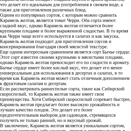
что делает его идеальным для употребления в свежем виде, а
также для приготовления различных блюд.
Одним из популярных сортов, с которым можно сравнить
Карамель желтая, является томат Черри. Оба сорта имеют
сладкий вкус, однако Карамель желтая отличается более
крупными плодами и более выраженной сладостью. В то время
как Черри чаще всего используется в салатах и как закуска,
Карамель желтая подходит для приготовления соусов и
консервирования благодаря своей мясистой текстуре.
Еще одним интересным сравнением является сорт Бычье сердце.
Этот сорт известен своими крупными и мясистыми плодами,
однако Карамель желтая превосходит его по сладости и аромату.
Бычье сердце имеет более кислый вкус, что делает его менее
универсальным для использования в десертах и салатах, в то
время как Карамель желтая может стать отличным дополнением
к фруктовым салатам и десертам.
Если рассматривать раннеспелые сорта, такие как Сибирский
скороспелый, то Карамель желтая также имеет свои
преимущества. Хотя Сибирский скороспелый созревает быстрее,
Карамель желтая предлагает более высокую урожайность и
лучшее качество плодов. Это делает его более
предпочтительным выбором для садоводов, стремящихся
получить не только ранний, но и вкусный урожай.
В заключение, Карамель желтая является уникальным сортом,
который сочетает в себе сладость, аромат и универсальность в