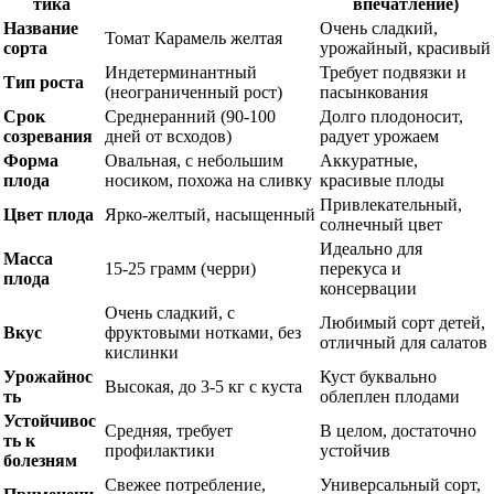
тика
впечатление)
Название
Очень сладкий,
Томат Карамель желтая
сорта
урожайный, красивый
Индетерминантный
Требует подвязки и
Тип роста
(неограниченный рост)
пасынкования
Срок
Среднеранний (90-100
Долго плодоносит,
созревания
дней от всходов)
радует урожаем
Форма
Овальная, с небольшим
Аккуратные,
плода
носиком, похожа на сливку
красивые плоды
Привлекательный,
Цвет плода
Ярко-желтый, насыщенный
солнечный цвет
Идеально для
Масса
15-25 грамм (черри)
перекуса и
плода
консервации
Очень сладкий, с
Любимый сорт детей,
Вкус
фруктовыми нотками, без
отличный для салатов
кислинки
Урожайнос
Куст буквально
Высокая, до 3-5 кг с куста
ть
облеплен плодами
Устойчивос
Средняя, требует
В целом, достаточно
ть к
профилактики
устойчив
болезням
Свежее потребление,
Универсальный сорт,