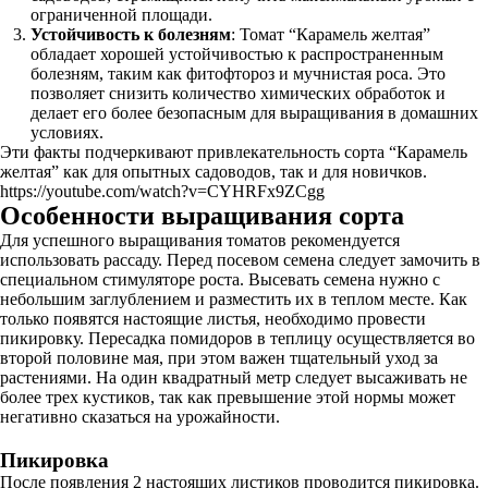
ограниченной площади.
Устойчивость к болезням
: Томат “Карамель желтая”
обладает хорошей устойчивостью к распространенным
болезням, таким как фитофтороз и мучнистая роса. Это
позволяет снизить количество химических обработок и
делает его более безопасным для выращивания в домашних
условиях.
Эти факты подчеркивают привлекательность сорта “Карамель
желтая” как для опытных садоводов, так и для новичков.
https://youtube.com/watch?v=CYHRFx9ZCgg
Особенности выращивания сорта
Для успешного выращивания томатов рекомендуется
использовать рассаду. Перед посевом семена следует замочить в
специальном стимуляторе роста. Высевать семена нужно с
небольшим заглублением и разместить их в теплом месте. Как
только появятся настоящие листья, необходимо провести
пикировку. Пересадка помидоров в теплицу осуществляется во
второй половине мая, при этом важен тщательный уход за
растениями. На один квадратный метр следует высаживать не
более трех кустиков, так как превышение этой нормы может
негативно сказаться на урожайности.
Пикировка
После появления 2 настоящих листиков проводится пикировка.