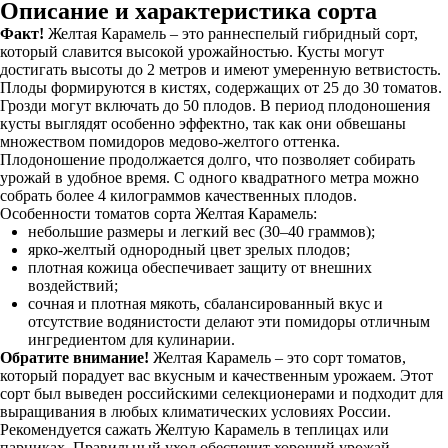
Описание и характеристика сорта
Факт!
Желтая Карамель – это раннеспелый гибридный сорт,
который славится высокой урожайностью. Кусты могут
достигать высоты до 2 метров и имеют умеренную ветвистость.
Плоды формируются в кистях, содержащих от 25 до 30 томатов.
Грозди могут включать до 50 плодов. В период плодоношения
кусты выглядят особенно эффектно, так как они обвешаны
множеством помидоров медово-желтого оттенка.
Плодоношение продолжается долго, что позволяет собирать
урожай в удобное время. С одного квадратного метра можно
собрать более 4 килограммов качественных плодов.
Особенности томатов сорта Желтая Карамель:
небольшие размеры и легкий вес (30–40 граммов);
ярко-желтый однородный цвет зрелых плодов;
плотная кожица обеспечивает защиту от внешних
воздействий;
сочная и плотная мякоть, сбалансированный вкус и
отсутствие водянистости делают эти помидоры отличным
ингредиентом для кулинарии.
Обратите внимание!
Желтая Карамель – это сорт томатов,
который порадует вас вкусным и качественным урожаем. Этот
сорт был выведен российскими селекционерами и подходит для
выращивания в любых климатических условиях России.
Рекомендуется сажать Желтую Карамель в теплицах или
парниках. Правильный уход обеспечит хороший урожай,