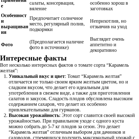
Применени
салаты, консервация,
особенно хорош в
е
вяление
заготовках
Особенност
Предпочитает солнечное
и
Неприхотлив, но
место, регулярный полив,
выращиван
отзывчив на уход
подкормки
ия
Выглядит очень
(Предполагается наличие
Фото
аппетитно и
фото в источнике)
декоративно
Интересные факты
Вот несколько интересных фактов о томате сорта “Карамель
желтая”:
Уникальный вкус и цвет
: Томат “Карамель желтая”
отличается не только своим ярким желтым цветом, но и
сладким вкусом, что делает его идеальным для
употребления в свежем виде, а также для приготовления
салатов и закусок. Сладость плодов обусловлена высоким
содержанием сахаров, что делает их особенно
привлекательными для гурманов.
Высокая урожайность
: Этот сорт славится своей высокой
урожайностью. При правильном уходе с одного куста
можно собрать до 5-7 кг плодов за сезон. Это делает
“Карамель желтая” отличным выбором для дачников и
садоводов, стремящихся получить максимальный урожай с