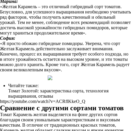
Марина:
«Желтая Карамель – это отличный гибридный сорт томатов.
Безусловно, для успешного выращивания необходимо учитывать
ряд факторов, чтобы получить качественный и обильный
урожай. Тем не менее, соблюдение всех рекомендаций позволяет
достичь высокой урожайности гибридных помидоров, которые
могут храниться продолжительное время».
София:
«Я просто обожаю гибридные помидоры. Уверена, что сорт
Желтая Карамель действительно заслуживает внимания.
Конечно, процесс их выращивания требует особого подхода, но
в итоге урожайность остается на высоком уровне, и эти томаты
можно долго хранить. Кроме того, сорт Желтая Карамель радует
своим великолепным вкусом».
Читайте также:
Томат Золотой: характеристика сорта, технология
выращивания, отзывы
https://youtube.com/watch?v=ACRflKkeO_Q
Сравнение с другими сортами томатов
Томат Карамель желтая выделяется на фоне других сортов
благодаря своим уникальным характеристикам и вкусовым
качествам. В отличие от традиционных красных томатов,
Карамель желтая обладает сладким вкусом и ярким ароматом,