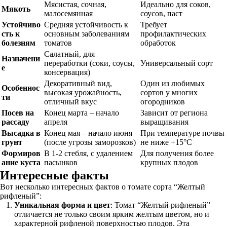
Мясистая, сочная,
Идеально для соков,
Мякоть
малосемянная
соусов, паст
Устойчиво
Средняя устойчивость к
Требует
сть к
основным заболеваниям
профилактических
болезням
томатов
обработок
Салатный, для
Назначени
переработки (соки, соусы,
Универсальный сорт
е
консервация)
Декоративный вид,
Один из любимых
Особеннос
высокая урожайность,
сортов у многих
ти
отличный вкус
огородников
Посев на
Конец марта – начало
Зависит от региона
рассаду
апреля
выращивания
Высадка в
Конец мая – начало июня
При температуре почвы
грунт
(после угрозы заморозков)
не ниже +15°C
Формиров
В 1-2 стебля, с удалением
Для получения более
ание куста
пасынков
крупных плодов
Интересные факты
Вот несколько интересных фактов о томате сорта “Желтый
рифленый”:
Уникальная форма и цвет
: Томат “Желтый рифленый”
отличается не только своим ярким желтым цветом, но и
характерной рифленой поверхностью плодов. Эта