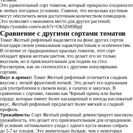
Это удивительный сорт томатов, который прекрасно плодоносит
в любых погодных условиях. Главное, что несколько кустиков
могут обеспечить меня достаточным количеством помидоров.
Это позволяет сэкономить место для других растений.
https://youtube.com/watch?v=Ok5Z6f0BpjI
Сравнение с другими сортами томатов
Томат Желтый рифленый выделяется на фоне других сортов
благодаря своим уникальным характеристикам и особенностям.
В отличие от традиционных красных томатов, этот сорт
обладает ярким желтым цветом, что делает его не только
вкусным, но и привлекательным для подачи на стол.
Рассмотрим, как он соотносится с другими популярными
сортами.
Вкус и аромат:
Томат Желтый рифленый отличается сладким
вкусом с легкой фруктовой ноткой. Это делает его идеальным
для употребления в свежем виде, в салатах и закусках. В
сравнении с сортами, такими как Черный принц или Бычье
сердце, которые имеют более насыщенный и иногда кисловатый
вкус, Желтый рифленый предлагает более мягкий и сладкий
профиль.
Урожайность:
Сорт Желтый рифленый демонстрирует высокую
урожайность, что делает его привлекательным для огородников.
В условиях оптимального ухода с одного куста можно собрать
до 5-7 кг плодов. Это значительно больше, чем у некоторых