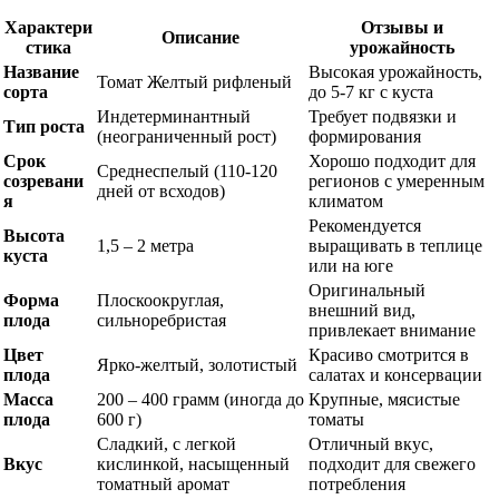
Характери
Отзывы и
Описание
стика
урожайность
Название
Высокая урожайность,
Томат Желтый рифленый
сорта
до 5-7 кг с куста
Индетерминантный
Требует подвязки и
Тип роста
(неограниченный рост)
формирования
Срок
Хорошо подходит для
Среднеспелый (110-120
созревани
регионов с умеренным
дней от всходов)
я
климатом
Рекомендуется
Высота
1,5 – 2 метра
выращивать в теплице
куста
или на юге
Оригинальный
Форма
Плоскоокруглая,
внешний вид,
плода
сильноребристая
привлекает внимание
Цвет
Красиво смотрится в
Ярко-желтый, золотистый
плода
салатах и консервации
Масса
200 – 400 грамм (иногда до
Крупные, мясистые
плода
600 г)
томаты
Сладкий, с легкой
Отличный вкус,
Вкус
кислинкой, насыщенный
подходит для свежего
томатный аромат
потребления