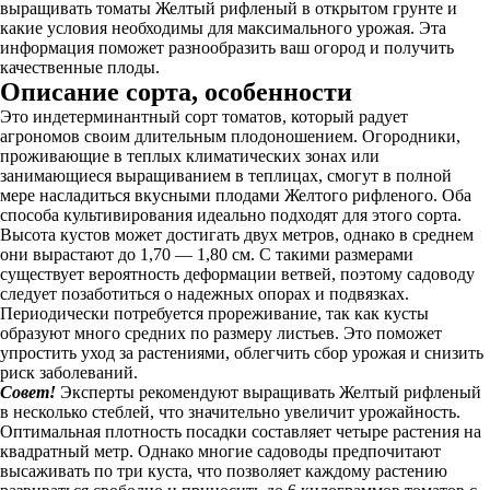
выращивать томаты Желтый рифленый в открытом грунте и
какие условия необходимы для максимального урожая. Эта
информация поможет разнообразить ваш огород и получить
качественные плоды.
Описание сорта, особенности
Это индетерминантный сорт томатов, который радует
агрономов своим длительным плодоношением. Огородники,
проживающие в теплых климатических зонах или
занимающиеся выращиванием в теплицах, смогут в полной
мере насладиться вкусными плодами Желтого рифленого. Оба
способа культивирования идеально подходят для этого сорта.
Высота кустов может достигать двух метров, однако в среднем
они вырастают до 1,70 — 1,80 см. С такими размерами
существует вероятность деформации ветвей, поэтому садоводу
следует позаботиться о надежных опорах и подвязках.
Периодически потребуется прореживание, так как кусты
образуют много средних по размеру листьев. Это поможет
упростить уход за растениями, облегчить сбор урожая и снизить
риск заболеваний.
Совет!
Эксперты рекомендуют выращивать Желтый рифленый
в несколько стеблей, что значительно увеличит урожайность.
Оптимальная плотность посадки составляет четыре растения на
квадратный метр. Однако многие садоводы предпочитают
высаживать по три куста, что позволяет каждому растению