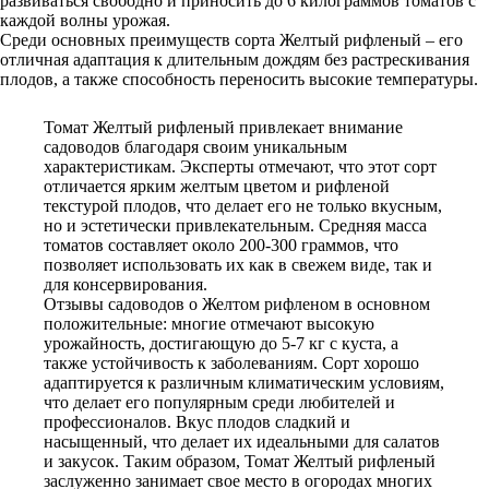
развиваться свободно и приносить до 6 килограммов томатов с
каждой волны урожая.
Среди основных преимуществ сорта Желтый рифленый – его
отличная адаптация к длительным дождям без растрескивания
плодов, а также способность переносить высокие температуры.
Томат Желтый рифленый привлекает внимание
садоводов благодаря своим уникальным
характеристикам. Эксперты отмечают, что этот сорт
отличается ярким желтым цветом и рифленой
текстурой плодов, что делает его не только вкусным,
но и эстетически привлекательным. Средняя масса
томатов составляет около 200-300 граммов, что
позволяет использовать их как в свежем виде, так и
для консервирования.
Отзывы садоводов о Желтом рифленом в основном
положительные: многие отмечают высокую
урожайность, достигающую до 5-7 кг с куста, а
также устойчивость к заболеваниям. Сорт хорошо
адаптируется к различным климатическим условиям,
что делает его популярным среди любителей и
профессионалов. Вкус плодов сладкий и
насыщенный, что делает их идеальными для салатов
и закусок. Таким образом, Томат Желтый рифленый
заслуженно занимает свое место в огородах многих