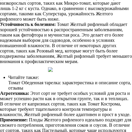
низкорослых сортов, таких как Микро-томат, которые дают
лишь 1-2 кг с куста. Однако, в сравнении с высокоурожайными
сортами, такими как Суперстара, урожайность Желтого
рифленого может быть ниже.
Устойчивость к болезням:
Томат Желтый рифленый обладает
хорошей устойчивостью к распространенным заболеваниям,
таким как фитофтора и мучнистая роса. Это делает его более
надежным выбором для садоводов, особенно в условиях
повышенной влажности. В отличие от некоторых других
сортов, таких как Розовый мед, которые могут быть более
подвержены заболеваниям, Желтый рифленый требует меньшего
внимания к профилактическим мерам.
Читайте также:
Томат Обеденная тарелка: характеристика и описание сорта,
отзывы
Агротехника:
Этот сорт не требует особых условий для роста и
может успешно расти как в открытом грунте, так и в теплицах.
В отличие от капризных сортов, таких как Томат Кострома,
которые требуют тщательного контроля температуры и
влажности, Желтый рифленый более адаптивен и прост в уходе.
Применение:
Плоды Желтого рифленого идеально подходят для
свежего потребления, приготовления соков и соусов. В отличие
от сортов, таких как Пастельный, которые чаще используются