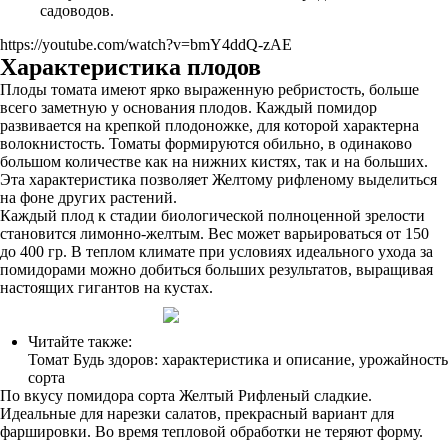
садоводов.
https://youtube.com/watch?v=bmY4ddQ-zAE
Характеристика плодов
Плоды томата имеют ярко выраженную ребристость, больше
всего заметную у основания плодов. Каждый помидор
развивается на крепкой плодоножке, для которой характерна
волокнистость. Томаты формируются обильно, в одинаково
большом количестве как на нижних кистях, так и на больших.
Эта характеристика позволяет Желтому рифленому выделиться
на фоне других растений.
Каждый плод к стадии биологической полноценной зрелости
становится лимонно-желтым. Вес может варьироваться от 150
до 400 гр. В теплом климате при условиях идеального ухода за
помидорами можно добиться больших результатов, выращивая
настоящих гигантов на кустах.
Читайте также:
Томат Будь здоров: характеристика и описание, урожайность
сорта
По вкусу помидора сорта Желтый Рифленый сладкие.
Идеальные для нарезки салатов, прекрасный вариант для
фаршировки. Во время тепловой обработки не теряют форму.