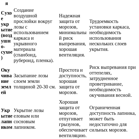
я
Создание
Сухо
воздушной
Надежная
е
прослойки вокруг
защита от
Трудоемкость
укр
лозы с
морозов,
установки каркаса,
ытие
использованием
минимальны
необходимость
(возд
каркаса и
й риск
использования
ушн
укрывного
выпревания,
нескольких слоев
о-
материала
хорошая
укрытия.
сухое
(спанбонд,
вентиляция.
)
рубероид, пленка).
Риск выпревания при
Оку
Простота и
оттепелях,
чива
Засыпание лозы
доступность,
затрудненное
ние
слоем земли
хорошая
проветривание,
земл
толщиной 20-30 см.
защита от
необходимость
ей
морозов.
окучивания весной.
Хорошая
защита от
Ограниченная
Укр
Укрытие лозы
морозов,
доступность лапника,
ытие
еловым или
отпугивает
может быть
лапн
сосновым
грызунов,
недостаточно для
иком
лапником.
обеспечивает
сильных морозов.
вентиляцию.