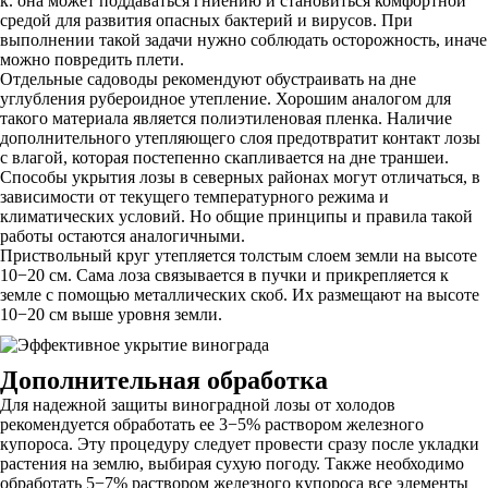
к. она может поддаваться гниению и становиться комфортной
средой для развития опасных бактерий и вирусов. При
выполнении такой задачи нужно соблюдать осторожность, иначе
можно повредить плети.
Отдельные садоводы рекомендуют обустраивать на дне
углубления рубероидное утепление. Хорошим аналогом для
такого материала является полиэтиленовая пленка. Наличие
дополнительного утепляющего слоя предотвратит контакт лозы
с влагой, которая постепенно скапливается на дне траншеи.
Способы укрытия лозы в северных районах могут отличаться, в
зависимости от текущего температурного режима и
климатических условий. Но общие принципы и правила такой
работы остаются аналогичными.
Приствольный круг утепляется толстым слоем земли на высоте
10−20 см. Сама лоза связывается в пучки и прикрепляется к
земле с помощью металлических скоб. Их размещают на высоте
10−20 см выше уровня земли.
Дополнительная обработка
Для надежной защиты виноградной лозы от холодов
рекомендуется обработать ее 3−5% раствором железного
купороса. Эту процедуру следует провести сразу после укладки
растения на землю, выбирая сухую погоду. Также необходимо
обработать 5−7% раствором железного купороса все элементы