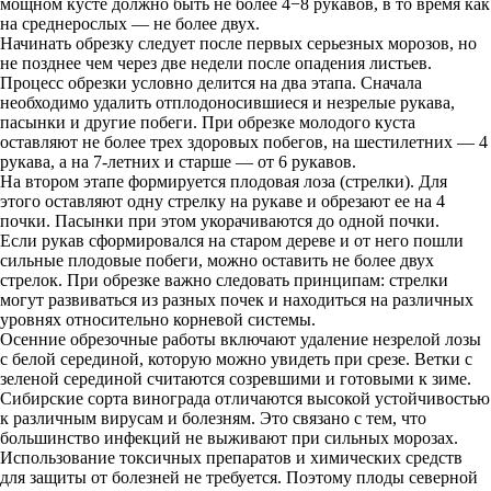
мощном кусте должно быть не более 4−8 рукавов, в то время как
на среднерослых — не более двух.
Начинать обрезку следует после первых серьезных морозов, но
не позднее чем через две недели после опадения листьев.
Процесс обрезки условно делится на два этапа. Сначала
необходимо удалить отплодоносившиеся и незрелые рукава,
пасынки и другие побеги. При обрезке молодого куста
оставляют не более трех здоровых побегов, на шестилетних — 4
рукава, а на 7-летних и старше — от 6 рукавов.
На втором этапе формируется плодовая лоза (стрелки). Для
этого оставляют одну стрелку на рукаве и обрезают ее на 4
почки. Пасынки при этом укорачиваются до одной почки.
Если рукав сформировался на старом дереве и от него пошли
сильные плодовые побеги, можно оставить не более двух
стрелок. При обрезке важно следовать принципам: стрелки
могут развиваться из разных почек и находиться на различных
уровнях относительно корневой системы.
Осенние обрезочные работы включают удаление незрелой лозы
с белой серединой, которую можно увидеть при срезе. Ветки с
зеленой серединой считаются созревшими и готовыми к зиме.
Сибирские сорта винограда отличаются высокой устойчивостью
к различным вирусам и болезням. Это связано с тем, что
большинство инфекций не выживают при сильных морозах.
Использование токсичных препаратов и химических средств
для защиты от болезней не требуется. Поэтому плоды северной