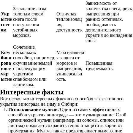
Зависимость от
Засыпание лозы
количества снега, риск
Укр
толстым слоем
Отличная
выпревания при
ытие
снега после
теплоизоляц
ранних оттепелях,
снег
наступления
ия,
необходимость
ом
устойчивых
доступность.
дополнительного
морозов.
укрытия до выпадения
снега.
Сочетание
Ком
нескольких
Максимальна
бини
способов, например,
я защита от
рова
окучивание землей
морозов и
Повышенная
нное
с последующим
выпревания,
трудоемкость.
укр
укрытием
универсальн
ытие
спанбондом или
ость.
лапником.
Интересные факты
Вот несколько интересных фактов о способах эффективного
укрытия винограда на зиму в Сибири:
Использование мульчи
: Один из самых эффективных
способов укрытия винограда — это мульчирование. Слой
органической мульчи (например, из соломы, опилок или
листвы) помогает сохранить тепло и защитить корни от
промерзания. Мульча также предотвращает вымерзание