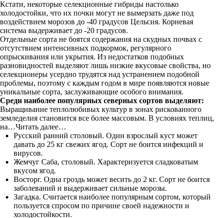
Кстати, некоторые селекционные гибриды настолько
холодостойки, что их почки могут не вымерзать даже под
воздействием морозов до -40 градусов Цельсия. Корневая
система выдерживает до -20 градусов.
Отдельные сорта не боятся содержания на скудных почвах с
отсутствием интенсивных подкормок, регулярного
опрыскивания или укрытия. Из недостатков подобных
разновидностей выделяют лишь низкие вкусовые свойства, но
селекционеры усердно трудятся над устранением подобной
проблемы, поэтому с каждым годом в мире появляются новые
уникальные сорта, заслуживающие особого внимания.
Среди наиболее популярных северных сортов выделяют:
Выращивание теплолюбивых культур в зонах рискованного
земледелия становится все более массовым. В условиях теплиц,
на…Читать далее…
Русский ранний столовый. Один взрослый куст может
давать до 25 кг свежих ягод. Сорт не боится инфекций и
вирусов.
Жемчуг Саба, столовый. Характеризуется сладковатым
вкусом ягод.
Восторг. Одна гроздь может весить до 2 кг. Сорт не боится
заболеваний и выдерживает сильные морозы.
Загадка. Считается наиболее популярным сортом, который
пользуется спросом по причине своей надежности и
холодостойкости.