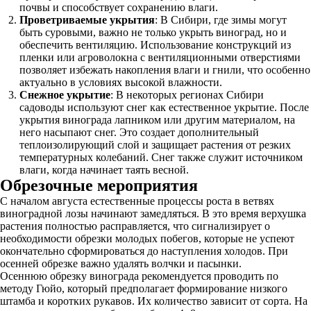
почвы и способствует сохранению влаги.
Проветриваемые укрытия
: В Сибири, где зимы могут
быть суровыми, важно не только укрыть виноград, но и
обеспечить вентиляцию. Использование конструкций из
пленки или агроволокна с вентиляционными отверстиями
позволяет избежать накопления влаги и гнили, что особенно
актуально в условиях высокой влажности.
Снежное укрытие
: В некоторых регионах Сибири
садоводы используют снег как естественное укрытие. После
укрытия винограда лапником или другим материалом, на
него насыпают снег. Это создает дополнительный
теплоизолирующий слой и защищает растения от резких
температурных колебаний. Снег также служит источником
влаги, когда начинает таять весной.
Обрезочные мероприятия
С началом августа естественные процессы роста в ветвях
виноградной лозы начинают замедляться. В это время верхушка
растения полностью расправляется, что сигнализирует о
необходимости обрезки молодых побегов, которые не успеют
окончательно сформироваться до наступления холодов. При
осенней обрезке важно удалять волчки и пасынки.
Осеннюю обрезку винограда рекомендуется проводить по
методу Гюйо, который предполагает формирование низкого
штамба и коротких рукавов. Их количество зависит от сорта. На