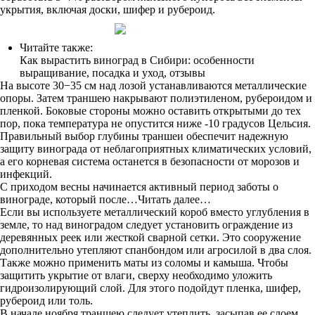
укрытия, включая доски, шифер и рубероид.
Читайте также:
Как вырастить виноград в Сибири: особенности
выращивание, посадка и уход, отзывы
На высоте 30−35 см над лозой устанавливаются металлические
опоры. Затем траншею накрывают полиэтиленом, рубероидом и
пленкой. Боковые стороны можно оставить открытыми до тех
пор, пока температура не опустится ниже -10 градусов Цельсия.
Правильный выбор глубины траншеи обеспечит надежную
защиту винограда от неблагоприятных климатических условий,
а его корневая система останется в безопасности от морозов и
инфекций.
С приходом весны начинается активный период заботы о
винограде, который после…Читать далее…
Если вы используете металлический короб вместо углубления в
земле, то над виноградом следует установить ограждение из
деревянных реек или жесткой сварной сетки. Это сооружение
дополнительно утепляют спанбондом или агросилой в два слоя.
Также можно применить маты из соломы и камыша. Чтобы
защитить укрытие от влаги, сверху необходимо уложить
гидроизолирующий слой. Для этого подойдут пленка, шифер,
рубероид или толь.
В начале ноября траншею следует утеплить, засыпав ее слоем