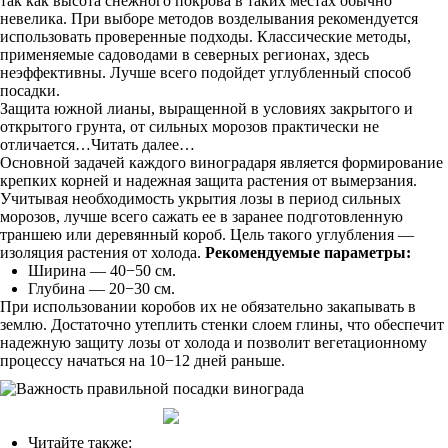
так как высота снежного покрова в таких местах обычно
невелика. При выборе методов возделывания рекомендуется
использовать проверенные подходы. Классические методы,
применяемые садоводами в северных регионах, здесь
неэффективны. Лучше всего подойдет углубленный способ
посадки.
Защита южной лианы, выращенной в условиях закрытого и
открытого грунта, от сильных морозов практически не
отличается…Читать далее…
Основной задачей каждого виноградаря является формирование
крепких корней и надежная защита растения от вымерзания.
Учитывая необходимость укрытия лозы в период сильных
морозов, лучше всего сажать ее в заранее подготовленную
траншею или деревянный короб. Цель такого углубления —
изоляция растения от холода.
Рекомендуемые параметры:
Ширина — 40−50 см.
Глубина — 20−30 см.
При использовании коробов их не обязательно закапывать в
землю. Достаточно утеплить стенки слоем глины, что обеспечит
надежную защиту лозы от холода и позволит вегетационному
процессу начаться на 10−12 дней раньше.
Читайте также: