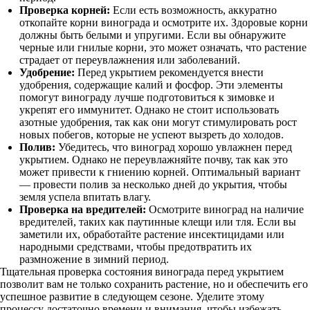
Проверка корней:
Если есть возможность, аккуратно
откопайте корни винограда и осмотрите их. Здоровые корни
должны быть белыми и упругими. Если вы обнаружите
черные или гнилые корни, это может означать, что растение
страдает от переувлажнения или заболеваний.
Удобрение:
Перед укрытием рекомендуется внести
удобрения, содержащие калий и фосфор. Эти элементы
помогут винограду лучше подготовиться к зимовке и
укрепят его иммунитет. Однако не стоит использовать
азотные удобрения, так как они могут стимулировать рост
новых побегов, которые не успеют вызреть до холодов.
Полив:
Убедитесь, что виноград хорошо увлажнен перед
укрытием. Однако не переувлажняйте почву, так как это
может привести к гниению корней. Оптимальный вариант
— провести полив за несколько дней до укрытия, чтобы
земля успела впитать влагу.
Проверка на вредителей:
Осмотрите виноград на наличие
вредителей, таких как паутинные клещи или тля. Если вы
заметили их, обработайте растение инсектицидами или
народными средствами, чтобы предотвратить их
размножение в зимний период.
Тщательная проверка состояния винограда перед укрытием
позволит вам не только сохранить растение, но и обеспечить его
успешное развитие в следующем сезоне. Уделите этому
процессу достаточно времени и внимания, чтобы избежать