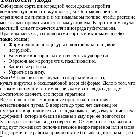
Сибирские сорта виноградной лозы должны пройти
комплексную подготовку к холодам. Она заключается в
ограниченном питании и минимальном поливе, чтобы растение
могло адаптироваться к суровым условиям. В противном случае
местный климат окажется для винограда губительным.
Правильный уход за плодовыми сортами
включает в себя
такие этапы:
Формирующие процедуры и контроль за плодовой
нагрузкой.
Внесение внекорневых и почвенных удобрений.
Обрезочные мероприятия, пасынкование.
Защитные работы.
Укрытие на зиму.
Факт!В большинстве случаев сибирский виноград
культивируется в бесштамбовой веерной форме. Дело в том, что
в таком состоянии за ним легче ухаживать, ведь садоводу
достаточно сложить его перед укрытием.
Все остальные вегетационные процессы происходят
естественным путем. В возрасте до трех лет саженец не
нуждается в дополнительных подкормках, ведь ему хватает тех
удобрений, которые были внесены в яму при ее подготовке.
Зачастую это большая доза перегноя. С четвертого года жизни
под куст помещают дополнительное ведро перегноя или навоза.
Подкормочные работы проводятся не больше одного раза в день.