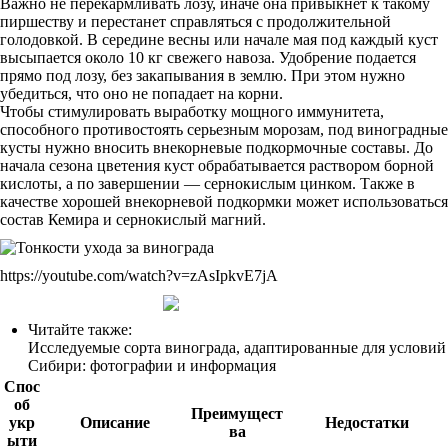
Важно не перекармливать лозу, иначе она привыкнет к такому
пиршеству и перестанет справляться с продолжительной
голодовкой. В середине весны или начале мая под каждый куст
высыпается около 10 кг свежего навоза. Удобрение подается
прямо под лозу, без закапывания в землю. При этом нужно
убедиться, что оно не попадает на корни.
Чтобы стимулировать выработку мощного иммунитета,
способного противостоять серьезным морозам, под виноградные
кусты нужно вносить внекорневые подкормочные составы. До
начала сезона цветения куст обрабатывается раствором борной
кислоты, а по завершении — сернокислым цинком. Также в
качестве хорошей внекорневой подкормки может использоваться
состав Кемира и сернокислый магний.
https://youtube.com/watch?v=zAsIpkvE7jA
Читайте также:
Исследуемые сорта винограда, адаптированные для условий
Сибири: фотографии и информация
Спос
об
Преимущест
укр
Описание
Недостатки
ва
ыти