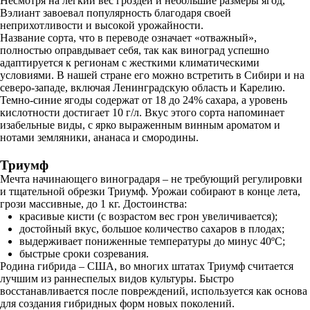
Несмотря на легкий вес гроздей и небольшие размеры ягод,
Вэлиант завоевал популярность благодаря своей
неприхотливости и высокой урожайности.
Название сорта, что в переводе означает «отважный»,
полностью оправдывает себя, так как виноград успешно
адаптируется к регионам с жесткими климатическими
условиями. В нашей стране его можно встретить в Сибири и на
северо-западе, включая Ленинградскую область и Карелию.
Темно-синие ягоды содержат от 18 до 24% сахара, а уровень
кислотности достигает 10 г/л. Вкус этого сорта напоминает
изабельные виды, с ярко выраженным винным ароматом и
нотами земляники, ананаса и смородины.
Триумф
Мечта начинающего виноградаря – не требующий регулировки
и тщательной обрезки Триумф. Урожаи собирают в конце лета,
грози массивные, до 1 кг. Достоинства:
красивые кисти (с возрастом вес грон увеличивается);
достойный вкус, большое количество сахаров в плодах;
выдерживает пониженные температуры до минус 40ºC;
быстрые сроки созревания.
Родина гибрида – США, во многих штатах Триумф считается
лучшим из раннеспелых видов культуры. Быстро
восстанавливается после повреждений, используется как основа
для создания гибридных форм новых поколений.