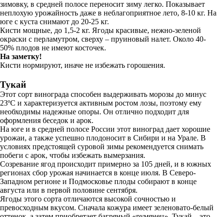
зимовку, в средней полосе переносит зиму легко. Показывает
неплохую урожайность даже в неблагоприятное лето, 8-10 кг. На
юге с куста снимают до 20-25 кг.
Кисти мощные, до 1,5-2 кг. Ягоды красивые, нежно-зеленой
окраски с перламутром, сверху – пруиновый налет. Около 40-
50% плодов не имеют косточек.
На заметку!
Кисти нормируют, иначе не избежать горошения.
Тукай
Этот сорт винограда способен выдерживать морозы до минус
23ºC и характеризуется активным ростом лозы, поэтому ему
необходимы надежные опоры. Он отлично подходит для
оформления беседок и арок.
На юге и в средней полосе России этот виноград дает хорошие
урожаи, а также успешно плодоносит в Сибири и на Урале. В
условиях предстоящей суровой зимы рекомендуется снимать
побеги с арок, чтобы избежать вымерзания.
Созревание ягод происходит примерно за 105 дней, и в южных
регионах сбор урожая начинается в конце июля. В Северо-
Западном регионе и Подмосковье плоды собирают в конце
августа или в первой половине сентября.
Ягоды этого сорта отличаются высокой сочностью и
превосходным вкусом. Сначала кожура имеет зеленовато-белый
оттенок, а затем приобретает багряный «румянец». Тукай – это