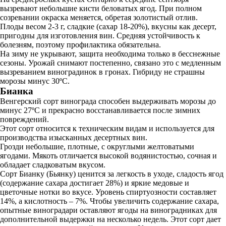
вызревают небольшие кисти беловатых ягод. При полном
созревании окраска меняется, обретая золотистый отлив.
Плоды весом 2-3 г, сладкие (сахар 18-20%), вкусны как десерт,
пригодны для изготовления вин. Средняя устойчивость к
болезням, поэтому профилактика обязательна.
На зиму не укрывают, защита необходима только в бесснежные
сезоны. Урожай снимают постепенно, связано это с медленным
вызреванием виноградинок в гронах. Гибриду не страшны
морозы минус 30ºC.
Бианка
Венгерский сорт винограда способен выдерживать морозы до
минус 27ºC и прекрасно восстанавливается после зимних
повреждений.
Этот сорт относится к техническим видам и используется для
производства изысканных десертных вин.
Грозди небольшие, плотные, с округлыми желтоватыми
ягодами. Мякоть отличается высокой водянистостью, сочная и
обладает сладковатым вкусом.
Сорт Бианку (Бьянку) ценится за легкость в уходе, сладость ягод
(содержание сахара достигает 28%) и яркие медовые и
цветочные нотки во вкусе. Уровень спиртуозности составляет
14%, а кислотность – 7%. Чтобы увеличить содержание сахара,
опытные виноградари оставляют ягоды на виноградниках для
дополнительной выдержки на несколько недель. Этот сорт дает