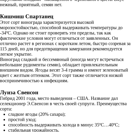
нежный, приятный, семян нет.
Кишмиш Спартанец
Этот сорт винограда характеризуется высокой
морозостойкостью, способной выдерживать температуры до
-34ºC. Однако не стоит проверять эти пределы, так как
фактические условия могут отличаться от заявленных. Он
отлично растет в регионах с коротким летом, быстро созревая за
115 дней, но для предотвращения замерзания рекомендуется
легкое укрытие.
Виноград сладкий и бессемянный (иногда могут встречаться
небольшие рудименты семян), обладает привлекательным
внешним видом. Ягоды весят 3-4 грамма и имеют зеленоватый
цвет с желтым оттенком. Этот сорт также отличается низкой
восприимчивостью к инфекциям.
Луиза Свенсон
Гибрид 2001 года, место выведения – США. Название дал
селекционер Э.Свенсон в честь своей супруги. Преимущества
сорта:
сладкие ягоды (20% сахара);
простой уход;
способность выдерживать холода в минус 35ºC…40ºC;
стабильная урожайность.