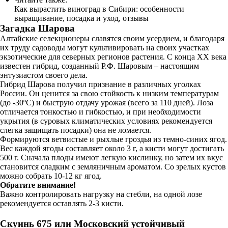
Как вырастить виноград в Сибири: особенности
выращивание, посадка и уход, отзывы
Загадка Шарова
Алтайские селекционеры славятся своим усердием, и благодаря
их труду садоводы могут культивировать на своих участках
экзотические для северных регионов растения. С конца XX века
известен гибрид, созданный Р.Ф. Шаровым – настоящим
энтузиастом своего дела.
Гибрид Шарова получил признание в различных уголках
России. Он ценится за свою стойкость к низким температурам
(до -30ºC) и быструю отдачу урожая (всего за 110 дней). Лоза
отличается тонкостью и гибкостью, и при необходимости
укрытия (в суровых климатических условиях рекомендуется
слегка защищать посадки) она не ломается.
Формируются ветвистые и рыхлые гроздья из темно-синих ягод.
Вес каждой ягоды составляет около 3 г, а кисти могут достигать
500 г. Сначала плоды имеют легкую кислинку, но затем их вкус
становится сладким с земляничным ароматом. Со зрелых кустов
можно собрать 10-12 кг ягод.
Обратите внимание!
Важно контролировать нагрузку на стебли, на одной лозе
рекомендуется оставлять 2-3 кисти.
Скуинь 675 или Московский устойчивый