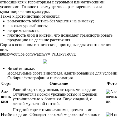
относящихся к территориям с суровыми климатическими
условиями. Главное преимущество – расширение ареала
культивирования культуры.
Также к достоинствам относятся:
возможность обойтись без укрытия на зимовку;
высокая урожайность;
неприхотливость;
плотность ягод и кистей, что позволяет транспортировать
продукцию на дальние расстояния.
Сорта в основном технические, пригодные для изготовления
вин.
https://youtube.com/watch?v=_NB3kyTd0vE
Читайте также:
Исследуемые сорта винограда, адаптированные для условий
Сибири: фотографии и информация
Сорт
Описание
Фото
Ранний сорт с крупными, янтарными ягодами.
Але
Отличается высокой урожайностью и хорошей
шень
устойчивостью к болезням. Вкус сладкий, с
кин
легкой мускатной ноткой.
Поздний сорт с темно-синими, ароматными
Изабе
ягодами. Обладает высокой морозостойкостью и