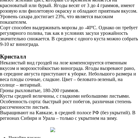
красноватый или бурый. Ягоды весят от 3 до 4 граммов, имеют
розовую или фиолетовую окраску и обладают приятным вкусом.
Уровень сахара достигает 23%, что является высоким
показателем.
Сорт способен выдерживать морозы до -40ºC. Однако он требует
регулярного полива, так как в условиях засухи урожайность
значительно снижается. В среднем с одного куста можно собрать
9-10 кг винограда.
Кристалл
Неказистый вид гроздей на лозе компенсируется отменным
вкусом и морозостойкостью винограда. Ягоды вызревают рано,
в середине августа приступают к уборке. Небольшого размера и
веса плоды сочные, сладкие. Цвет – беловато-зеленый, на
солнце – янтарный.
Гроны рыхловатые, 180-200 граммов.
Кусты средней величины, с гладкими небольшими листьями.
Особенность сорта: быстрый рост побегов, различная степень
рассеченности листьев.
Выращивают на Кавказе, в средней полосе РФ (без укрытий). В
регионах Сибири и Урала – только с укрытием на зиму.
Читайте также: