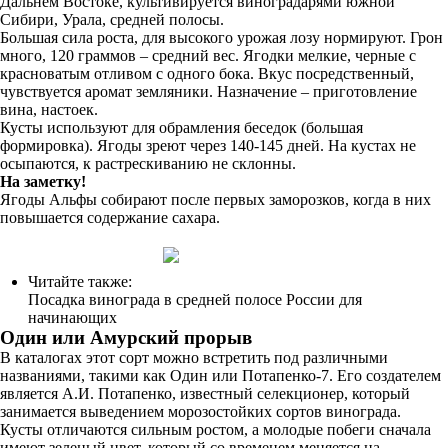
Дальнем Востоке, культивируется виноградарями южной
Сибири, Урала, средней полосы.
Большая сила роста, для высокого урожая лозу нормируют. Грон
много, 120 граммов – средний вес. Ягодки мелкие, черные с
красноватым отливом с одного бока. Вкус посредственный,
чувствуется аромат земляники. Назначение – приготовление
вина, настоек.
Кусты используют для обрамления беседок (большая
формировка). Ягоды зреют через 140-145 дней. На кустах не
осыпаются, к растрескиванию не склонны.
На заметку!
Ягоды Альфы собирают после первых заморозков, когда в них
повышается содержание сахара.
Читайте также:
Посадка винограда в средней полосе России для
начинающих
Один или Амурский прорыв
В каталогах этот сорт можно встретить под различными
названиями, такими как Один или Потапенко-7. Его создателем
является А.И. Потапенко, известный селекционер, который
занимается выведением морозостойких сортов винограда.
Кусты отличаются сильным ростом, а молодые побеги сначала
имеют зеленый цвет, который со временем меняется на