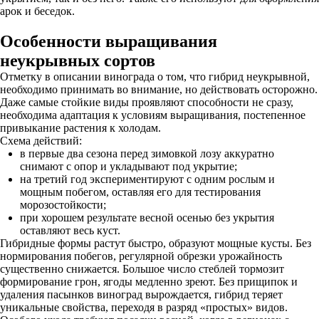
арок и беседок.
Особенности выращивания
неукрывных сортов
Отметку в описании винограда о том, что гибрид неукрывной,
необходимо принимать во внимание, но действовать осторожно.
Даже самые стойкие виды проявляют способности не сразу,
необходима адаптация к условиям выращивания, постепенное
привыкание растения к холодам.
Схема действий:
в первые два сезона перед зимовкой лозу аккуратно
снимают с опор и укладывают под укрытие;
на третий год экспериментируют с одним рослым и
мощным побегом, оставляя его для тестирования
морозостойкости;
при хорошем результате весной осенью без укрытия
оставляют весь куст.
Гибридные формы растут быстро, образуют мощные кусты. Без
нормирования побегов, регулярной обрезки урожайность
существенно снижается. Большое число стеблей тормозит
формирование грон, ягоды медленно зреют. Без прищипок и
удаления пасынков виноград вырождается, гибрид теряет
уникальные свойства, переходя в разряд «простых» видов.