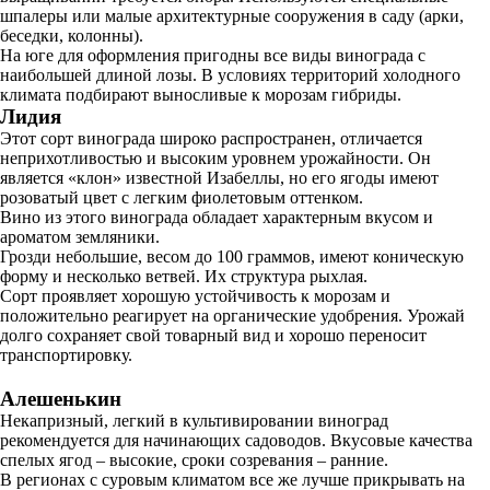
шпалеры или малые архитектурные сооружения в саду (арки,
беседки, колонны).
На юге для оформления пригодны все виды винограда с
наибольшей длиной лозы. В условиях территорий холодного
климата подбирают выносливые к морозам гибриды.
Лидия
Этот сорт винограда широко распространен, отличается
неприхотливостью и высоким уровнем урожайности. Он
является «клон» известной Изабеллы, но его ягоды имеют
розоватый цвет с легким фиолетовым оттенком.
Вино из этого винограда обладает характерным вкусом и
ароматом земляники.
Грозди небольшие, весом до 100 граммов, имеют коническую
форму и несколько ветвей. Их структура рыхлая.
Сорт проявляет хорошую устойчивость к морозам и
положительно реагирует на органические удобрения. Урожай
долго сохраняет свой товарный вид и хорошо переносит
транспортировку.
Алешенькин
Некапризный, легкий в культивировании виноград
рекомендуется для начинающих садоводов. Вкусовые качества
спелых ягод – высокие, сроки созревания – ранние.
В регионах с суровым климатом все же лучше прикрывать на