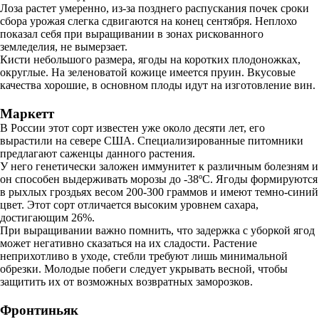
Лоза растет умеренно, из-за позднего распускания почек сроки
сбора урожая слегка сдвигаются на конец сентября. Неплохо
показал себя при выращивании в зонах рискованного
земледелия, не вымерзает.
Кисти небольшого размера, ягоды на коротких плодоножках,
округлые. На зеленоватой кожице имеется пруин. Вкусовые
качества хорошие, в основном плоды идут на изготовление вин.
Маркетт
В России этот сорт известен уже около десяти лет, его
вырастили на севере США. Специализированные питомники
предлагают саженцы данного растения.
У него генетически заложен иммунитет к различным болезням и
он способен выдерживать морозы до -38ºC. Ягоды формируются
в рыхлых гроздьях весом 200-300 граммов и имеют темно-синий
цвет. Этот сорт отличается высоким уровнем сахара,
достигающим 26%.
При выращивании важно помнить, что задержка с уборкой ягод
может негативно сказаться на их сладости. Растение
неприхотливо в уходе, стебли требуют лишь минимальной
обрезки. Молодые побеги следует укрывать весной, чтобы
защитить их от возможных возвратных заморозков.
Фронтиньяк