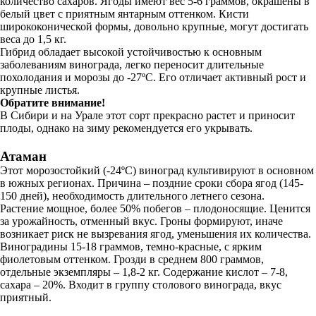
количество сахаров. Ягоды имеют вес 5-6 граммов, окрашены в
белый цвет с приятным янтарным оттенком. Кисти
ширококонической формы, довольно крупные, могут достигать
веса до 1,5 кг.
Гибрид обладает высокой устойчивостью к основным
заболеваниям винограда, легко переносит длительные
похолодания и морозы до -27ºC. Его отличает активный рост и
крупные листья.
Обратите внимание!
В Сибири и на Урале этот сорт прекрасно растет и приносит
плоды, однако на зиму рекомендуется его укрывать.
Атаман
Этот морозостойкий (-24ºC) виноград культивируют в основном
в южных регионах. Причина – поздние сроки сбора ягод (145-
150 дней), необходимость длительного летнего сезона.
Растение мощное, более 50% побегов – плодоносящие. Ценится
за урожайность, отменный вкус. Гроны формируют, иначе
возникает риск не вызревания ягод, уменьшения их количества.
Виноградины 15-18 граммов, темно-красные, с ярким
фиолетовым оттенком. Грозди в среднем 800 граммов,
отдельные экземпляры – 1,8-2 кг. Содержание кислот – 7-8,
сахара – 20%. Входит в группу столового винограда, вкус
приятный.