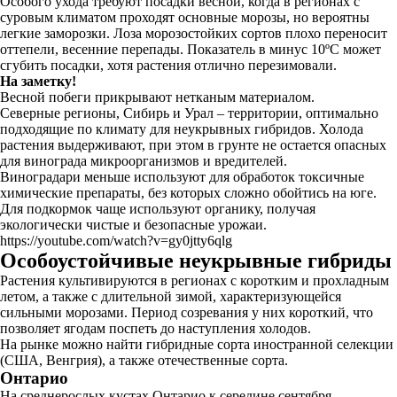
Особого ухода требуют посадки весной, когда в регионах с
суровым климатом проходят основные морозы, но вероятны
легкие заморозки. Лоза морозостойких сортов плохо переносит
оттепели, весенние перепады. Показатель в минус 10ºC может
сгубить посадки, хотя растения отлично перезимовали.
На заметку!
Весной побеги прикрывают нетканым материалом.
Северные регионы, Сибирь и Урал – территории, оптимально
подходящие по климату для неукрывных гибридов. Холода
растения выдерживают, при этом в грунте не остается опасных
для винограда микроорганизмов и вредителей.
Виноградари меньше используют для обработок токсичные
химические препараты, без которых сложно обойтись на юге.
Для подкормок чаще используют органику, получая
экологически чистые и безопасные урожаи.
https://youtube.com/watch?v=gy0jtty6qlg
Особоустойчивые неукрывные гибриды
Растения культивируются в регионах с коротким и прохладным
летом, а также с длительной зимой, характеризующейся
сильными морозами. Период созревания у них короткий, что
позволяет ягодам поспеть до наступления холодов.
На рынке можно найти гибридные сорта иностранной селекции
(США, Венгрия), а также отечественные сорта.
Онтарио
На среднерослых кустах Онтарио к середине сентября