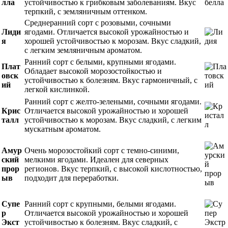
лла
устойчивостью к грибковым заболеваниям. Вкус
терпкий, с земляничным оттенком.
Среднеранний сорт с розовыми, сочными
Лиди
ягодами. Отличается высокой урожайностью и
я
хорошей устойчивостью к морозам. Вкус сладкий,
с легким земляничным ароматом.
Ранний сорт с белыми, крупными ягодами.
Плат
Обладает высокой морозостойкостью и
овск
устойчивостью к болезням. Вкус гармоничный, с
ий
легкой кислинкой.
Ранний сорт с желто-зелеными, сочными ягодами.
Крис
Отличается высокой урожайностью и хорошей
талл
устойчивостью к морозам. Вкус сладкий, с легким
мускатным ароматом.
Амур
Очень морозостойкий сорт с темно-синими,
ский
мелкими ягодами. Идеален для северных
прор
регионов. Вкус терпкий, с высокой кислотностью,
ыв
подходит для переработки.
Супе
Ранний сорт с крупными, белыми ягодами.
р
Отличается высокой урожайностью и хорошей
Экст
устойчивостью к болезням. Вкус сладкий, с