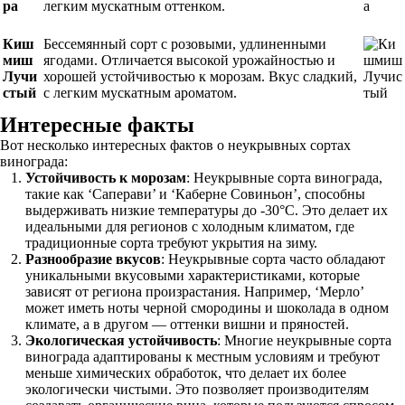
ра
легким мускатным оттенком.
Киш
Бессемянный сорт с розовыми, удлиненными
миш
ягодами. Отличается высокой урожайностью и
Лучи
хорошей устойчивостью к морозам. Вкус сладкий,
стый
с легким мускатным ароматом.
Интересные факты
Вот несколько интересных фактов о неукрывных сортах
винограда:
Устойчивость к морозам
: Неукрывные сорта винограда,
такие как ‘Саперави’ и ‘Каберне Совиньон’, способны
выдерживать низкие температуры до -30°C. Это делает их
идеальными для регионов с холодным климатом, где
традиционные сорта требуют укрытия на зиму.
Разнообразие вкусов
: Неукрывные сорта часто обладают
уникальными вкусовыми характеристиками, которые
зависят от региона произрастания. Например, ‘Мерло’
может иметь ноты черной смородины и шоколада в одном
климате, а в другом — оттенки вишни и пряностей.
Экологическая устойчивость
: Многие неукрывные сорта
винограда адаптированы к местным условиям и требуют
меньше химических обработок, что делает их более
экологически чистыми. Это позволяет производителям