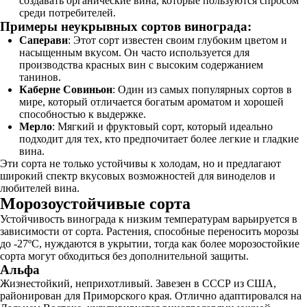
создавать органические вина, которые пользуются спросом
среди потребителей.
Примеры неукрывных сортов винограда:
Саперави
: Этот сорт известен своим глубоким цветом и
насыщенным вкусом. Он часто используется для
производства красных вин с высоким содержанием
танинов.
Каберне Совиньон
: Один из самых популярных сортов в
мире, который отличается богатым ароматом и хорошей
способностью к выдержке.
Мерло
: Мягкий и фруктовый сорт, который идеально
подходит для тех, кто предпочитает более легкие и гладкие
вина.
Эти сорта не только устойчивы к холодам, но и предлагают
широкий спектр вкусовых возможностей для виноделов и
любителей вина.
Морозоустойчивые сорта
Устойчивость винограда к низким температурам варьируется в
зависимости от сорта. Растения, способные переносить морозы
до -27ºC, нуждаются в укрытии, тогда как более морозостойкие
сорта могут обходиться без дополнительной защиты.
Альфа
Жизнестойкий, неприхотливый. Завезен в СССР из США,
районирован для Приморского края. Отлично адаптировался на