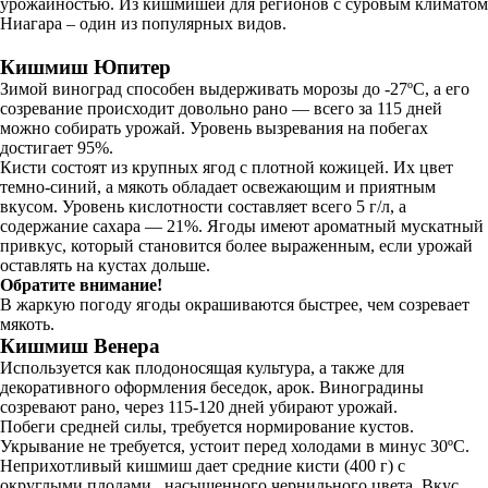
урожайностью. Из кишмишей для регионов с суровым климатом
Ниагара – один из популярных видов.
Кишмиш Юпитер
Зимой виноград способен выдерживать морозы до -27ºC, а его
созревание происходит довольно рано — всего за 115 дней
можно собирать урожай. Уровень вызревания на побегах
достигает 95%.
Кисти состоят из крупных ягод с плотной кожицей. Их цвет
темно-синий, а мякоть обладает освежающим и приятным
вкусом. Уровень кислотности составляет всего 5 г/л, а
содержание сахара — 21%. Ягоды имеют ароматный мускатный
привкус, который становится более выраженным, если урожай
оставлять на кустах дольше.
Обратите внимание!
В жаркую погоду ягоды окрашиваются быстрее, чем созревает
мякоть.
Кишмиш Венера
Используется как плодоносящая культура, а также для
декоративного оформления беседок, арок. Виноградины
созревают рано, через 115-120 дней убирают урожай.
Побеги средней силы, требуется нормирование кустов.
Укрывание не требуется, устоит перед холодами в минус 30ºC.
Неприхотливый кишмиш дает средние кисти (400 г) с
округлыми плодами насыщенного чернильного цвета. Вкус