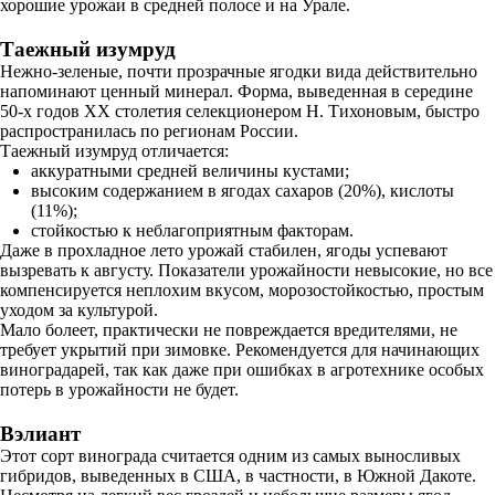
хорошие урожаи в средней полосе и на Урале.
Таежный изумруд
Нежно-зеленые, почти прозрачные ягодки вида действительно
напоминают ценный минерал. Форма, выведенная в середине
50-х годов XX столетия селекционером Н. Тихоновым, быстро
распространилась по регионам России.
Таежный изумруд отличается:
аккуратными средней величины кустами;
высоким содержанием в ягодах сахаров (20%), кислоты
(11%);
стойкостью к неблагоприятным факторам.
Даже в прохладное лето урожай стабилен, ягоды успевают
вызревать к августу. Показатели урожайности невысокие, но все
компенсируется неплохим вкусом, морозостойкостью, простым
уходом за культурой.
Мало болеет, практически не повреждается вредителями, не
требует укрытий при зимовке. Рекомендуется для начинающих
виноградарей, так как даже при ошибках в агротехнике особых
потерь в урожайности не будет.
Вэлиант
Этот сорт винограда считается одним из самых выносливых
гибридов, выведенных в США, в частности, в Южной Дакоте.