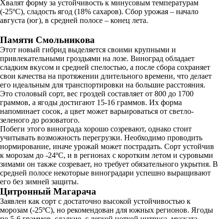
Хвалят форму за устойчивость к минусовым температурам
(-25ºC), сладость ягод (18% сахаров). Сбор урожая – начало
августа (юг), в средней полосе – конец лета.
Памяти Смольникова
Этот новый гибрид выделяется своими крупными и
привлекательными гроздьями на лозе. Виноград обладает
сладким вкусом и средней спелостью, а после сбора сохраняет
свои качества на протяжении длительного времени, что делает
его идеальным для транспортировки на большие расстояния.
Это столовый сорт, вес гроздей составляет от 800 до 1700
граммов, а ягоды достигают 15-16 граммов. Их форма
напоминает сосок, а цвет может варьироваться от светло-
зеленого до розоватого.
Побеги этого винограда хорошо созревают, однако стоит
учитывать возможность перегрузки. Необходимо проводить
нормирование, иначе урожай может пострадать. Сорт устойчив
к морозам до -24ºC, и в регионах с коротким летом и суровыми
зимами он также созревает, но требует обязательного укрытия. В
средней полосе некоторые виноградари успешно выращивают
его без зимней защиты.
Цитронный Магарача
Заявлен как сорт с достаточно высокой устойчивостью к
морозам (-25ºC), но рекомендован для южных регионов. Ягоды
по 5-6 граммов, сладкие, с легкой ноткой цитруса, муската.