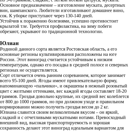
Основное предназначение – изготовление муската, десертных
вин, шампанского. Любители изготавливают домашнее вино,
сок. К уборке приступают через 130-140 дней.
Устойчив к поражению болезнями, успешно противостоит
крылатой тле. Требуется профилактика, на зиму побеги
обрезают, укрывают по традиционной технологии.
Юлиан
Родиной данного сорта является Ростовская область, а его
основные регионы культивирования расположены на юге
России. Этот виноград считается устойчивым к низким
температурам, однако его посадка в средней полосе и северных
регионах не осуществляется.
Сорт отличается очень ранним созреванием, которое занимает
всего 95-100 дней. Ягоды имеют привлекательную форму,
напоминающую «пальчики», и окрашены в нежный розоватый
цвет с желтыми оттенками, вес каждой ягоды составляет 18-20
граммов. Гроздья довольно крупные, их средний вес колеблется
от 800 до 1000 граммов, но при должном уходе и правильном
нормировании можно получить гроздья весом до 2 кг.
Юлиана славится своим великолепным вкусом – он яркий,
сладкий и с отчетливыми мускатными нотами. Превосходный
внешний вид, высокая транспортируемость и хорошая
сохранность делают этот виноград идеальным вариантом для