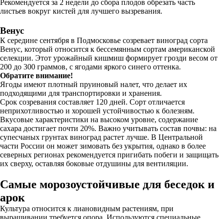
Рекомендуется за 2 недели до сбора плодов обрезать часть
листьев вокруг кистей для лучшего вызревания.
Венус
К середине сентября в Подмосковье созревает виноград сорта
Венус, который относится к бессемянным сортам американской
селекции. Этот урожайный кишмиш формирует грозди весом от
200 до 300 граммов, с ягодами яркого синего оттенка.
Обратите внимание!
Ягоды имеют плотный пруиновый налет, что делает их
подходящими для транспортировки и хранения.
Срок созревания составляет 120 дней. Сорт отличается
неприхотливостью и хорошей устойчивостью к болезням.
Вкусовые характеристики на высоком уровне, содержание
сахара достигает почти 20%. Важно учитывать состав почвы: на
супесчаных грунтах виноград растет лучше. В Центральной
части России он может зимовать без укрытия, однако в более
северных регионах рекомендуется пригибать побеги и защищать
их сверху, оставляя боковые отдушины для вентиляции.
Самые морозоустойчивые для беседок и
арок
Культура относится к лиановидным растениям, при
выращивании требуется опора. Используются специальные