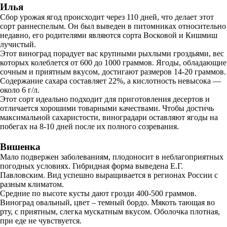
Илья
Сбор урожая ягод происходит через 110 дней, что делает этот
сорт раннеспелым. Он был выведен в питомниках относительно
недавно, его родителями являются сорта Восковой и Кишмиш
лучистый.
Этот виноград порадует вас крупными рыхлыми гроздьями, вес
которых колеблется от 600 до 1000 граммов. Ягоды, обладающие
сочным и приятным вкусом, достигают размеров 14-20 граммов.
Содержание сахара составляет 22%, а кислотность невысока —
около 6 г/л.
Этот сорт идеально подходит для приготовления десертов и
отличается хорошими товарными качествами. Чтобы достичь
максимальной сахаристости, виноградари оставляют ягоды на
побегах на 8-10 дней после их полного созревания.
Вишенка
Мало подвержен заболеваниям, плодоносит в неблагоприятных
погодных условиях. Гибридная форма выведена Е.Г.
Павловским. Вид успешно выращивается в регионах России с
разным климатом.
Средние по высоте кусты дают грозди 400-500 граммов.
Виноград овальный, цвет – темный бордо. Мякоть тающая во
рту, с приятным, слегка мускатным вкусом. Оболочка плотная,
при еде не чувствуется.