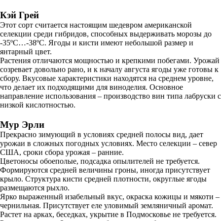
Кэй Грей
Этот сорт считается настоящим шедевром американской
селекции среди гибридов, способных выдерживать морозы до
-35ºC…-38ºC. Ягоды и кисти имеют небольшой размер и
янтарный цвет.
Растения отличаются мощностью и крепкими побегами. Урожай
созревает довольно рано, и к началу августа ягоды уже готовы к
сбору. Вкусовые характеристики находятся на среднем уровне,
что делает их подходящими для виноделия. Основное
направление использования – производство вин типа лабруски с
низкой кислотностью.
Мур Эрли
Прекрасно зимующий в условиях средней полосы вид, дает
урожаи в сложных погодных условиях. Место селекции – север
США, сроки сбора урожая – ранние.
Цветоносы обоеполые, подсадка опылителей не требуется.
Формируются средней величины гроны, иногда присутствует
крыло. Структура кисти средней плотности, округлые ягоды
размещаются рыхло.
Ярко выраженный изабельный вкус, окраска кожицы и мякоти –
чернильная. Присутствует еле уловимый земляничный аромат.
Растет на арках, беседках, укрытие в Подмосковье не требуется.