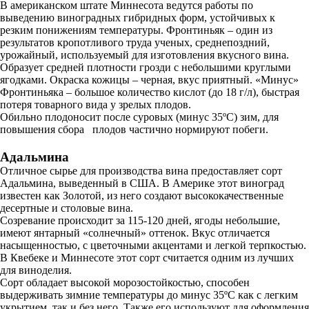
В американском штате Миннесота ведутся работы по
выведению виноградных гибридных форм, устойчивых к
резким понижениям температуры. Фронтиньяк – один из
результатов кропотливого труда ученых, среднепоздний,
урожайный, используемый для изготовления вкусного вина.
Образует средней плотности грозди с небольшими круглыми
ягодками. Окраска кожицы – черная, вкус приятный. «Минус»
Фронтиньяка – большое количество кислот (до 18 г/л), быстрая
потеря товарного вида у зрелых плодов.
Обильно плодоносит после суровых (минус 35ºC) зим, для
повышения сбора плодов частично нормируют побеги.
Адальмина
Отличное сырье для производства вина предоставляет сорт
Адальмина, выведенный в США. В Америке этот виноград
известен как Золотой, из него создают высококачественные
десертные и столовые вина.
Созревание происходит за 115-120 дней, ягоды небольшие,
имеют янтарный «солнечный» оттенок. Вкус отличается
насыщенностью, с цветочными акцентами и легкой терпкостью.
В Квебеке и Миннесоте этот сорт считается одним из лучших
для виноделия.
Сорт обладает высокой морозостойкостью, способен
выдерживать зимние температуры до минус 35ºC как с легким
укрытием, так и без него. Также его используют для оформления