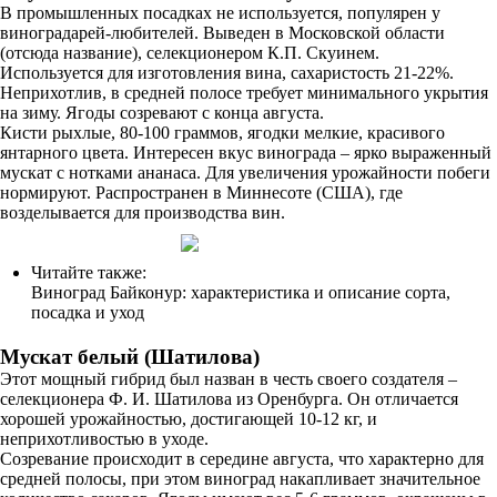
В промышленных посадках не используется, популярен у
виноградарей-любителей. Выведен в Московской области
(отсюда название), селекционером К.П. Скуинем.
Используется для изготовления вина, сахаристость 21-22%.
Неприхотлив, в средней полосе требует минимального укрытия
на зиму. Ягоды созревают с конца августа.
Кисти рыхлые, 80-100 граммов, ягодки мелкие, красивого
янтарного цвета. Интересен вкус винограда – ярко выраженный
мускат с нотками ананаса. Для увеличения урожайности побеги
нормируют. Распространен в Миннесоте (США), где
возделывается для производства вин.
Читайте также:
Виноград Байконур: характеристика и описание сорта,
посадка и уход
Мускат белый (Шатилова)
Этот мощный гибрид был назван в честь своего создателя –
селекционера Ф. И. Шатилова из Оренбурга. Он отличается
хорошей урожайностью, достигающей 10-12 кг, и
неприхотливостью в уходе.
Созревание происходит в середине августа, что характерно для
средней полосы, при этом виноград накапливает значительное