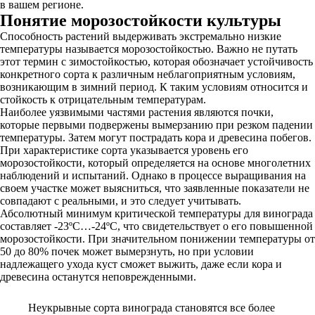
в вашем регионе.
Понятие морозостойкости культуры
Способность растений выдерживать экстремально низкие
температуры называется морозостойкостью. Важно не путать
этот термин с зимостойкостью, которая обозначает устойчивость
конкретного сорта к различным неблагоприятным условиям,
возникающим в зимний период. К таким условиям относится и
стойкость к отрицательным температурам.
Наиболее уязвимыми частями растения являются почки,
которые первыми подвержены вымерзанию при резком падении
температуры. Затем могут пострадать кора и древесина побегов.
При характеристике сорта указывается уровень его
морозостойкости, который определяется на основе многолетних
наблюдений и испытаний. Однако в процессе выращивания на
своем участке может выясниться, что заявленные показатели не
совпадают с реальными, и это следует учитывать.
Абсолютный минимум критической температуры для винограда
составляет -23ºC…-24ºC, что свидетельствует о его повышенной
морозостойкости. При значительном понижении температуры от
50 до 80% почек может вымерзнуть, но при условии
надлежащего ухода куст сможет выжить, даже если кора и
древесина останутся неповрежденными.
Неукрывные сорта винограда становятся все более