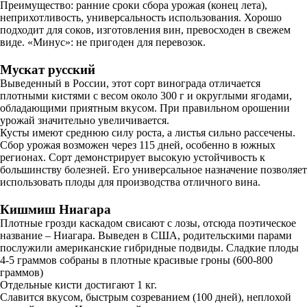
Преимущество: ранние сроки сбора урожая (конец лета),
неприхотливость, универсальность использования. Хорошо
подходит для соков, изготовления вин, превосходен в свежем
виде. «Минус»: не пригоден для перевозок.
Мускат русский
Выведенный в России, этот сорт винограда отличается
плотными кистями с весом около 300 г и округлыми ягодами,
обладающими приятным вкусом. При правильном орошении
урожай значительно увеличивается.
Кусты имеют среднюю силу роста, а листья сильно рассечены.
Сбор урожая возможен через 115 дней, особенно в южных
регионах. Сорт демонстрирует высокую устойчивость к
большинству болезней. Его универсальное назначение позволяет
использовать плоды для производства отличного вина.
Кишмиш Ниагара
Плотные грозди каскадом свисают с лозы, отсюда поэтическое
название – Ниагара. Выведен в США, родительскими парами
послужили американские гибридные подвиды. Сладкие плоды
4-5 граммов собраны в плотные красивые гроны (600-800
граммов)
Отдельные кисти достигают 1 кг.
Славится вкусом, быстрым созреванием (100 дней), неплохой