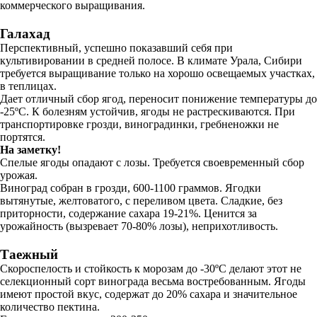
коммерческого выращивания.
Галахад
Перспективный, успешно показавший себя при
культивировании в средней полосе. В климате Урала, Сибири
требуется выращивание только на хорошо освещаемых участках,
в теплицах.
Дает отличный сбор ягод, переносит понижение температуры до
-25ºC. К болезням устойчив, ягоды не растрескиваются. При
транспортировке грозди, виноградинки, гребненожки не
портятся.
На заметку!
Спелые ягоды опадают с лозы. Требуется своевременный сбор
урожая.
Виноград собран в грозди, 600-1100 граммов. Ягодки
вытянутые, желтоватого, с переливом цвета. Сладкие, без
приторности, содержание сахара 19-21%. Ценится за
урожайность (вызревает 70-80% лозы), неприхотливость.
Таежный
Скороспелость и стойкость к морозам до -30ºC делают этот не
селекционный сорт винограда весьма востребованным. Ягоды
имеют простой вкус, содержат до 20% сахара и значительное
количество пектина.