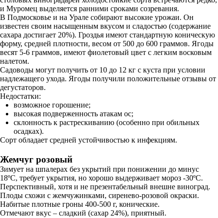
и Муромец выделяется ранними сроками созревания.
В Подмосковье и на Урале собирают высокие урожаи. Он
известен своим насыщенным вкусом и сладостью (содержание
сахара достигает 20%). Гроздья имеют стандартную коническую
форму, средней плотности, весом от 500 до 600 граммов. Ягоды
весят 5-6 граммов, имеют фиолетовый цвет с легким восковым
налетом.
Садоводы могут получить от 10 до 12 кг с куста при условии
надлежащего ухода. Ягоды получили положительные отзывы от
дегустаторов.
Недостатки:
возможное горошение;
высокая подверженность атакам ос;
склонность к растрескиванию (особенно при обильных
осадках).
Сорт обладает средней устойчивостью к инфекциям.
Жемчуг розовый
Зимует на шпалерах без укрытий при понижении до минус
18ºC, требует укрытия, но хорошо выдерживает мороз -30ºC.
Перспективный, хотя и не презентабельный внешне виноград.
Плоды схожи с жемчужинками, сиренево-розовой окраски.
Набитые плотные гроны 400-500 г, конические.
Отмечают вкус – сладкий (сахар 24%), приятный.