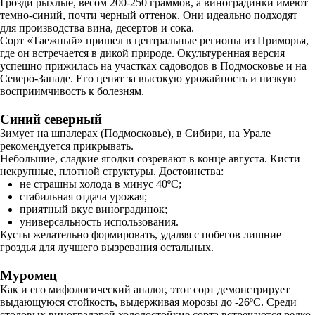
Грозди рыхлые, весом 200-250 граммов, а виноградинки имеют
темно-синий, почти черный оттенок. Они идеально подходят
для производства вина, десертов и сока.
Сорт «Таежный» пришел в центральные регионы из Приморья,
где он встречается в дикой природе. Окультуренная версия
успешно прижилась на участках садоводов в Подмосковье и на
Северо-Западе. Его ценят за высокую урожайность и низкую
восприимчивость к болезням.
Синий северный
Зимует на шпалерах (Подмосковье), в Сибири, на Урале
рекомендуется прикрывать.
Небольшие, сладкие ягодки созревают в конце августа. Кисти
некрупные, плотной структуры. Достоинства:
не страшны холода в минус 40ºC;
стабильная отдача урожая;
приятный вкус виноградинок;
универсальность использования.
Кусты желательно формировать, удаляя с побегов лишние
гроздья для лучшего вызревания остальных.
Муромец
Как и его мифологический аналог, этот сорт демонстрирует
выдающуюся стойкость, выдерживая морозы до -26ºC. Среди
столовых виноградарей холодостойкие сорта встречаются редко,