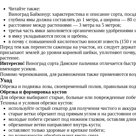
Читайте также:
Виноград Байконур: характеристика и описание сорта, посад
глубина ямы должна составлять до 1 метра, а ширина — 80 с
расстояние между растениями — 3 метра на 5 метров;
третья часть ямки заполняется органическими удобрениями 
в ямку укладываются песок и щебень;
в почву с повышенной кислотностью вносят известь (150 г н
Перед тем как перенести саженцы на участок, их следует держат
присыпают землей до уровня корневой шейки, уплотняют почву,
растение.
Интересно!
Виноград сорта Дамские пальчики отличается быстр
имеющие усиков.
Помимо черенкования, для размножения также применяются воз
Уход
Обрезка и подвязка лозы, своевременный полив, правильная под
Обрезка и формировка кустов
Для обрезки выбирают старые, больные или поврежденные побег
Техника и условия обрезки кустов:
используйте острый секатор для получения чистого и аккура
старые ветки обрезают под прямым углом и на расстоянии о
молодые побеги срезают под нижним глазком, оставляя длину
обрезанные ветви направляют внутрь куста;
оставляют только здоровые и крепкие побеги;
по возможности обрабатывают место среза.