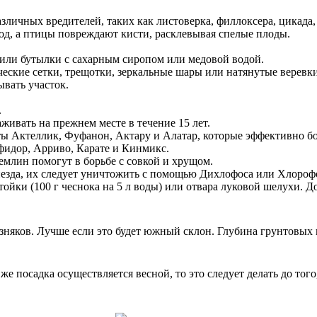
личных вредителей, таких как листоверка, филлоксера, цикада,
год, а птицы повреждают кисти, расклевывая спелые плоды.
 или бутылки с сахарным сиропом или медовой водой.
еские сетки, трещотки, зеркальные шары или натянутые веревки
ывать участок.
.
ивать на прежнем месте в течение 15 лет.
ы Актеллик, Фуфанон, Актару и Алатар, которые эффективно бор
идор, Арриво, Карате и Кинмикс.
емлин помогут в борьбе с совкой и хрущом.
езда, их следует уничтожить с помощью Дихлофоса или Хлороф
йки (100 г чеснока на 5 л воды) или отвара луковой шелухи. Д
няков. Лучше если это будет южный склон. Глубина грунтовых в
 посадка осуществляется весной, то это следует делать до того