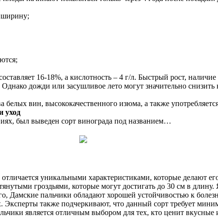
в ширину;
ются;
оставляет 16-18%, а кислотность – 4 г/л. Быстрый рост, налич
а. Однако дожди или засушливое лето могут значительно снизить
а белых вин, высококачественного изюма, а также употребляется
и уход
виях, был выведен сорт винограда под названием…
и отличается уникальными характеристиками, которые делают ег
янутыми гроздьями, которые могут достигать до 30 см в длину. 
ого, Дамские пальчики обладают хорошей устойчивостью к болез
 Эксперты также подчеркивают, что данный сорт требует минима
ьчики является отличным выбором для тех, кто ценит вкусные 