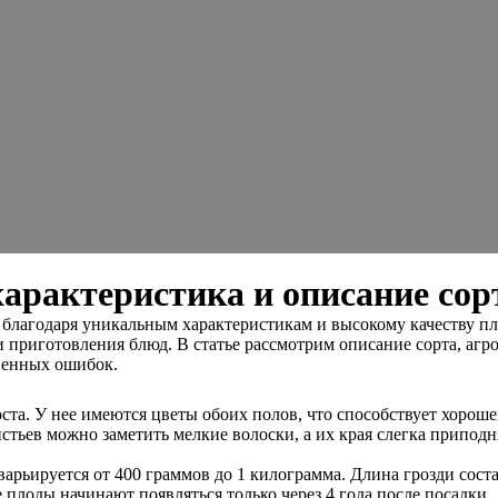
арактеристика и описание сор
 благодаря уникальным характеристикам и высокому качеству пл
 и приготовления блюд. В статье рассмотрим описание сорта, аг
ненных ошибок.
ста. У нее имеются цветы обоих полов, что способствует хорош
тьев можно заметить мелкие волоски, а их края слегка приподн
рьируется от 400 граммов до 1 килограмма. Длина грозди составл
плоды начинают появляться только через 4 года после посадки. Д