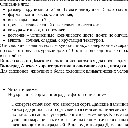
Описание ягод:
размер – крупный, от 24 до 35 мм в длину и от 15 до 25 мм 
форма – коническая, удлиненная;
вес ягоды – около 5 г;
цвет – светло-зеленый с желтоватым оттенком;
кожура – тонкая, но прочная;
косточки – удлиненные, коричневого цвета, почти не ощуща
мякоть – сочная, сладкая, с хрустящей текстурой.
Эти сладкие ягоды имеют легкую кислинку. Содержание сахара с
позволяют получать урожай до 35-40 тонн ягод с одного гектар
в сентябре.
Виноград сорта Дамские пальчики используется для производств
Виноград Алекса: характеристика и описание сорта, посадка 
Для садоводов, живущих в более холодных климатических усло
Читайте также:
Неукрывные сорта винограда с фото и описанием
Эксперты отмечают, что виноград сорта Дамские пальчик
виноградарства. Этот сорт славится своими длинными, выт
их идеальными для употребления в свежем виде. Кроме т
успешно выращивать их в различных климатических зонах.
начинающих виноградарей. В целом, виноград Дамские пал