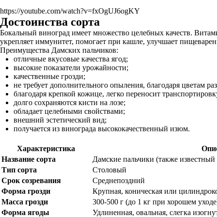
https://youtube.com/watch?v=fxOgUJ6ogKY
Достоинства сорта
Бокальный виноград имеет множество целебных качеств. Витами
укрепляет иммунитет, помогает при кашле, улучшает пищеварени
Преимущества Дамских пальчиков:
отличные вкусовые качества ягод;
высокие показатели урожайности;
качественные грозди;
не требует дополнительного опыления, благодаря цветам ра
благодаря крепкой кожице, легко переносит транспортировк
долго сохраняются кисти на лозе;
обладает целебными свойствами;
внешний эстетический вид;
получается из винограда высококачественный изюм.
Характеристика
Опи
Название сорта
Дамские пальчики (также известный 
Тип сорта
Столовый
Срок созревания
Среднепоздний
Форма грозди
Крупная, коническая или цилиндрок
Масса грозди
300-500 г (до 1 кг при хорошем уходе
Форма ягоды
Удлиненная, овальная, слегка изогн