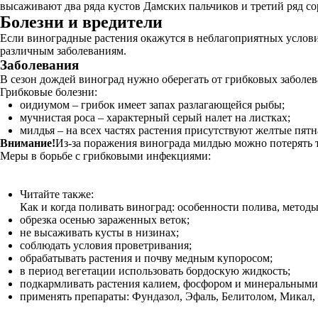
высаживают два ряда кустов Дамских пальчиков и третий ряд со
Болезни и вредители
Если виноградные растения окажутся в неблагоприятных услови
различным заболеваниям.
Заболевания
В сезон дождей виноград нужно оберегать от грибковых заболев
Грибковые болезни:
оидиумом – грибок имеет запах разлагающейся рыбы;
мучнистая роса – характерный серый налет на листках;
милдья – на всех частях растения присутствуют желтые пятн
Внимание!
Из-за поражения винограда милдью можно потерять т
Меры в борьбе с грибковыми инфекциями:
Читайте также:
Как и когда поливать виноград: особенности полива, методы
обрезка осенью зараженных веток;
не высаживать кусты в низинах;
соблюдать условия проветривания;
обрабатывать растения и почву медным купоросом;
в период вегетации использовать бордоскую жидкость;
подкармливать растения калием, фосфором и минеральными
применять препараты: Фундазол, Эфаль, Белитолом, Микал,