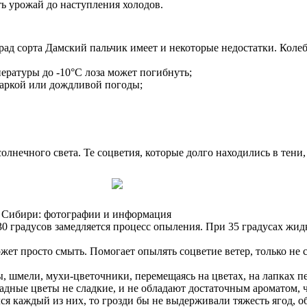
ь урожай до наступления холодов.
ад сорта Дамский пальчик имеет и некоторые недостатки. Колеб
ературы до -10°C лоза может погибнуть;
жаркой или дождливой погоды;
лнечного света. Те соцветия, которые долго находились в тени,
й Сибири: фотографии и информация
0 градусов замедляется процесс опыления. При 35 градусах жидк
жет просто смыть. Помогает опылять соцветие ветер, только не 
, шмели, мухи-цветочники, перемещаясь на цветах, на лапках пе
дные цветы не сладкие, и не обладают достаточным ароматом, ч
ся каждый из них, то грозди бы не выдерживали тяжесть ягод, 