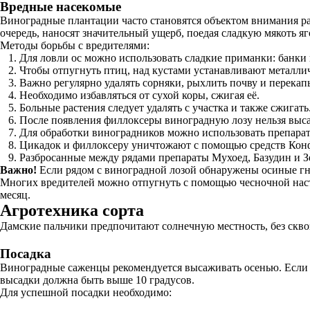
Вредные насекомые
Виноградные плантации часто становятся объектом внимания раз
очередь, наносят значительный ущерб, поедая сладкую мякоть я
Методы борьбы с вредителями:
Для ловли ос можно использовать сладкие приманки: банки
Чтобы отпугнуть птиц, над кустами устанавливают металлич
Важно регулярно удалять сорняки, рыхлить почву и перекап
Необходимо избавляться от сухой коры, сжигая её.
Больные растения следует удалять с участка и также сжигать
После появления филлоксеры виноградную лозу нельзя высаж
Для обработки виноградников можно использовать препарат
Цикадок и филлоксеру уничтожают с помощью средств Конф
Разбросанные между рядами препараты Мухоед, Базудин и З
Важно!
Если рядом с виноградной лозой обнаружены осиные гн
Многих вредителей можно отпугнуть с помощью чесночной насто
месяц.
Агротехника сорта
Дамские пальчики предпочитают солнечную местность, без сквоз
Посадка
Виноградные саженцы рекомендуется высаживать осенью. Если же
высадки должна быть выше 10 градусов.
Для успешной посадки необходимо: