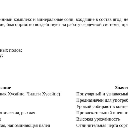
нный комплекс и минеральные соли, входящие в состав ягод, не
е, благоприятно воздействует на работу сердечной системы, пр
зных полов;
у;
сание
Значе
как Хусайне, Чильги Хусайне)
Популярный и узнаваемы
Предназначен для употреб
Урожай собирают в конце 
оническая, рыхлая
Привлекательный внешний
)
Высокая урожайность
утая, напоминающая палец
Отличительная черта сорт