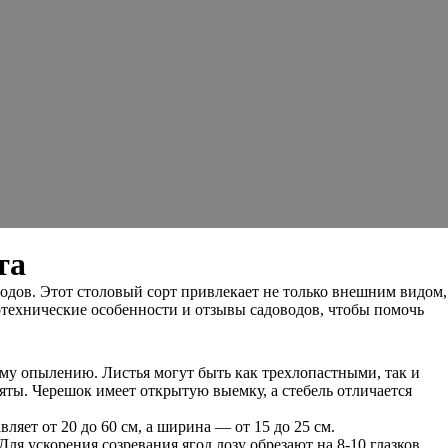
та
одов. Этот столовый сорт привлекает не только внешним видом,
ротехнические особенности и отзывы садоводов, чтобы помочь
ему опылению. Листья могут быть как трехлопастными, так и
яты. Черешок имеет открытую выемку, а стебель отличается
яет от 20 до 60 см, а ширина — от 15 до 25 см.
ля ускорения созревания ягод лозу обрезают на 8-10 глазков.