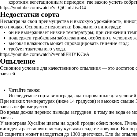
коротким вегетационным периодом, где важно успеть собрат
https://youtube.com/watch?v=QiCmLIiscO4
Недостатки сорта
Несмотря на свои преимущества и высокую урожайность, виногр
его плодах. Основные недостатки Бокального винограда:
он не выдерживает низкие температуры; при снижении темп
подвержен грибковым заболеваниям, особенно в условиях 
высокая влажность может спровоцировать гниение ягод;
требует тщательного ухода.
https://youtube.com/watch?v=nb8FKlYKCeA
Опыление
Основное условие для качественного опыления — это достаток со
завязей.
Читайте также:
Исследуемые сорта винограда, адаптированные для услови
При низких температурах (ниже 14 градусов) и высоких свыше 3
завязь не формируется.
Во время дождя перенос пыльцы затруднен, к тому же вода ее мо
завязь.
У винограда Хусайне цветы на одной грозди обеих полов. Пчелы
виноделы расставляют между кустами сладкие ловушки. Виногра
В соцветии может находиться до 1300 цветочков. Ели бы опылял