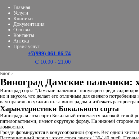
Главная
Услуги
Клиники
Документация
Отзывы
Контакты
Аптека
Прайс услуг
+7(999) 061-86-74
С 10.00 - 21.00
Блог
›
Виноград Дамские пальчики: х
Виноград сорта “Дамские пальчики” популярен среди садоводов
но и вкусом, что делает его отличным для свежего потребления
вам правильно ухаживать за виноградом и избежать распростра
Характеристики Бокального сорта
Виноградная лоза сорта Бокальный отличается высокой силой ро
пятилопастными, имеют округлую форму. На нижней стороне лис
ломкостью.
Грозди формируются в конусообразной форме. Вес одной кисти ва
Вегетационный период этого сорта длится 130-140 дней. Первые 