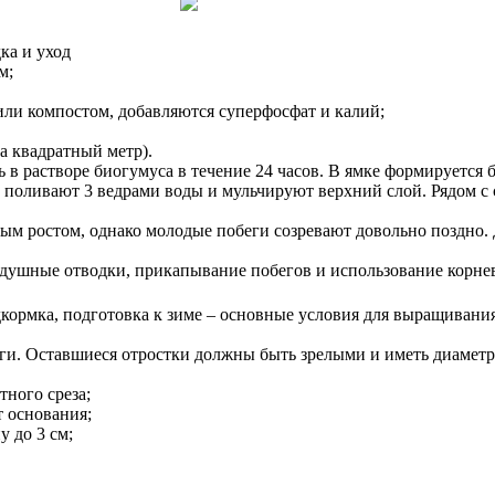
ка и уход
м;
или компостом, добавляются суперфосфат и калий;
а квадратный метр).
ь в растворе биогумуса в течение 24 часов. В ямке формируется 
 поливают 3 ведрами воды и мульчируют верхний слой. Рядом с 
ым ростом, однако молодые побеги созревают довольно поздно. 
душные отводки, прикапывание побегов и использование корне
кормка, подготовка к зиме – основные условия для выращивания
и. Оставшиеся отростки должны быть зрелыми и иметь диаметр 
тного среза;
т основания;
 до 3 см;