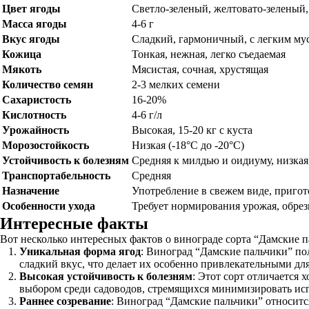
Цвет ягоды
Светло-зеленый, желтовато-зеленый,
Масса ягоды
4-6 г
Вкус ягоды
Сладкий, гармоничный, с легким му
Кожица
Тонкая, нежная, легко съедаемая
Мякоть
Мясистая, сочная, хрустящая
Количество семян
2-3 мелких семени
Сахаристость
16-20%
Кислотность
4-6 г/л
Урожайность
Высокая, 15-20 кг с куста
Морозостойкость
Низкая (-18°C до -20°C)
Устойчивость к болезням
Средняя к милдью и оидиуму, низкая
Транспортабельность
Средняя
Назначение
Употребление в свежем виде, пригот
Особенности ухода
Требует нормирования урожая, обрез
Интересные факты
Вот несколько интересных фактов о винограде сорта “Дамские п
Уникальная форма ягод
: Виноград “Дамские пальчики” по
сладкий вкус, что делает их особенно привлекательными дл
Высокая устойчивость к болезням
: Этот сорт отличается
выбором среди садоводов, стремящихся минимизировать ис
Раннее созревание
: Виноград “Дамские пальчики” относитс