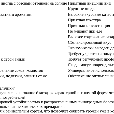
 иногда с розовым оттенком на солнце
Приятный внешний вид
Крупные ягоды
скатным ароматом
Высокие вкусовые качест
Приятная текстура
Приятная консистенция
Не мешают при еде
Высокое содержание саха
Сбалансированный вкус
Экономически выгоден д
Требует укрытия на зиму 
 к серой гнили
Требует регулярных проф
Ягоды могут повреждатьс
овление соков, компотов
Универсальное использов
ки, подвязки, защиты от ос
Обеспечение оптимальных
альчики”:
лучил свое название благодаря характерной вытянутой форме 
я потребителей.
 хорошей устойчивостью к распространенным виноградным болез
пользование химических препаратов.
я к раннеспелым сортам, что позволяет собирать урожай уже в к