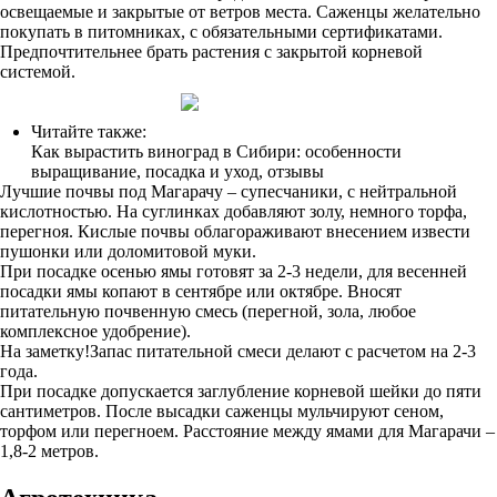
освещаемые и закрытые от ветров места. Саженцы желательно
покупать в питомниках, с обязательными сертификатами.
Предпочтительнее брать растения с закрытой корневой
системой.
Читайте также:
Как вырастить виноград в Сибири: особенности
выращивание, посадка и уход, отзывы
Лучшие почвы под Магарачу – супесчаники, с нейтральной
кислотностью. На суглинках добавляют золу, немного торфа,
перегноя. Кислые почвы облагораживают внесением извести
пушонки или доломитовой муки.
При посадке осенью ямы готовят за 2-3 недели, для весенней
посадки ямы копают в сентябре или октябре. Вносят
питательную почвенную смесь (перегной, зола, любое
комплексное удобрение).
На заметку!Запас питательной смеси делают с расчетом на 2-3
года.
При посадке допускается заглубление корневой шейки до пяти
сантиметров. После высадки саженцы мульчируют сеном,
торфом или перегноем. Расстояние между ямами для Магарачи –
1,8-2 метров.