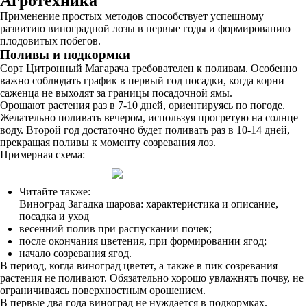
Агротехника
Применение простых методов способствует успешному
развитию виноградной лозы в первые годы и формированию
плодовитых побегов.
Поливы и подкормки
Сорт Цитронный Магарача требователен к поливам. Особенно
важно соблюдать график в первый год посадки, когда корни
саженца не выходят за границы посадочной ямы.
Орошают растения раз в 7-10 дней, ориентируясь по погоде.
Желательно поливать вечером, используя прогретую на солнце
воду. Второй год достаточно будет поливать раз в 10-14 дней,
прекращая поливы к моменту созревания лоз.
Примерная схема:
Читайте также:
Виноград Загадка шарова: характеристика и описание,
посадка и уход
весенний полив при распускании почек;
после окончания цветения, при формировании ягод;
начало созревания ягод.
В период, когда виноград цветет, а также в пик созревания
растения не поливают. Обязательно хорошо увлажнять почву, не
ограничиваясь поверхностным орошением.
В первые два года виноград не нуждается в подкормках.