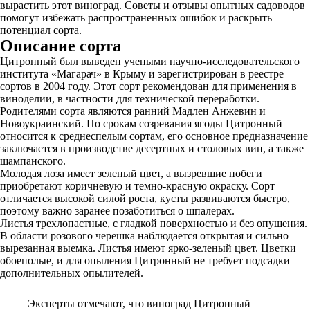
вырастить этот виноград. Советы и отзывы опытных садоводов
помогут избежать распространенных ошибок и раскрыть
потенциал сорта.
Описание сорта
Цитронный был выведен учеными научно-исследовательского
института «Магарач» в Крыму и зарегистрирован в реестре
сортов в 2004 году. Этот сорт рекомендован для применения в
виноделии, в частности для технической переработки.
Родителями сорта являются ранний Мадлен Анжевин и
Новоукраинский. По срокам созревания ягоды Цитронный
относится к среднеспелым сортам, его основное предназначение
заключается в производстве десертных и столовых вин, а также
шампанского.
Молодая лоза имеет зеленый цвет, а вызревшие побеги
приобретают коричневую и темно-красную окраску. Сорт
отличается высокой силой роста, кусты развиваются быстро,
поэтому важно заранее позаботиться о шпалерах.
Листья трехлопастные, с гладкой поверхностью и без опушения.
В области розового черешка наблюдается открытая и сильно
вырезанная выемка. Листья имеют ярко-зеленый цвет. Цветки
обоеполые, и для опыления Цитронный не требует подсадки
дополнительных опылителей.
Эксперты отмечают, что виноград Цитронный