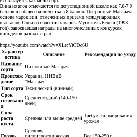
используется как моно-сорт.
Вина из ягод отмечаются по дегустационной шкале как 7,8-7,9
баллов из общего количества в 8 баллов. Цитронный Магарача –
основа марок вин, отмеченных призами международных
выставок. Одна из известных марок: Мускатель Белый (1998
год), завоевавшая награды на многочисленных конкурсах
виноделов разных стран.
https://youtube.com/watch?v=XLrcYiCDc6U
Характер
Описание
Рекомендации по уходу
истика
Название
Цитронный Магарача
сорта
Происхож
Украина, НИВиВ
дение
“Магарач”
Тип сорта
Технический (винный)
Срок
Среднепоздний (140-150
созревани
дней)
я
Сила
Требует нормирования
роста
Средняя или выше средней
урожая
куста
Средняя,
Гроздь
цилиндроконическая,
Вес 150-250 г