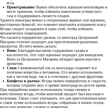
ягод.
Проветривание:
Важно обеспечить хорошую вентиляцию в
месте хранения, чтобы избежать накопления углекислого
газа и поддерживать свежесть плодов.
Хранить виноград можно в специальных ящиках или корзинах,
выстланных бумагой, что поможет впитывать излишнюю влагу.
Ягоды следует укладывать в один слой, чтобы избежать
механических повреждений.
Что касается переработки урожая, то виноград Цитронный
Магарача отлично подходит для приготовления различных
продуктов. Из него можно делать:
Вино:
Благодаря высокому содержанию сахара и
кислотности, этот сорт идеально подходит для виноделия.
Вино из Цитронного Магарача обладает ярким вкусом и
ароматом.
Соки:
Свежевыжатый сок из винограда сохраняет все
полезные вещества и витамины. Его можно использовать
как в чистом виде, так и в сочетании с другими фруктами.
Конфеты и джемы:
Ягоды можно переработать в сладости,
которые сохранят вкус и аромат винограда на долгое время.
При переработке важно использовать только свежие и
качественные ягоды, чтобы конечный продукт был вкусным и
полезным. Также стоит учитывать, что для приготовления вина
и соков лучше использовать ягоды, собранные в начале сезона,
когда они наиболее сладкие и ароматные.