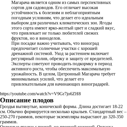
Магарача является одним из самых перспективных
сортов для садоводов. Его отличает высокая
устойчивость к болезням и неблагоприятным
погодным условиям, что делает его идеальным
выбором для различных климатических зон. Ягоды
этого сорта имеют ярко-желтый цвет и сладкий вкус,
что привлекает не только любителей свежих
фруктов, но и виноделов.
При посадке важно учитывать, что виноград
предпочитает солнечные участки с хорошей
дренажной системой. Уход за растением включает
регулярный полив, обрезку и защиту от вредителей.
Эксперты советуют проводить подкормку в период
активного роста, чтобы обеспечить максимальную
урожайность. В целом, Цитронный Магарача требует
минимальных усилий, что делает его
привлекательным для начинающих виноградарей.
https://youtube.com/watch?v=V9Gr7jo6ZH8
Описание плодов
Гроздья вытянутые, конической формы. Длина достигает 18-22
см. Обычно формируется несколько крыльев. Стандартный вес –
250-270 граммов, некоторые экземпляры вырастают до 320-350
граммов.
Округлые ягодки с тонкой, но прочной кожицей. Окраска