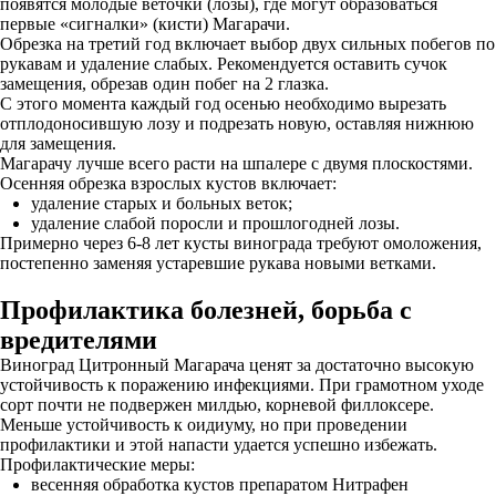
появятся молодые веточки (лозы), где могут образоваться
первые «сигналки» (кисти) Магарачи.
Обрезка на третий год включает выбор двух сильных побегов по
рукавам и удаление слабых. Рекомендуется оставить сучок
замещения, обрезав один побег на 2 глазка.
С этого момента каждый год осенью необходимо вырезать
отплодоносившую лозу и подрезать новую, оставляя нижнюю
для замещения.
Магарачу лучше всего расти на шпалере с двумя плоскостями.
Осенняя обрезка взрослых кустов включает:
удаление старых и больных веток;
удаление слабой поросли и прошлогодней лозы.
Примерно через 6-8 лет кусты винограда требуют омоложения,
постепенно заменяя устаревшие рукава новыми ветками.
Профилактика болезней, борьба с
вредителями
Виноград Цитронный Магарача ценят за достаточно высокую
устойчивость к поражению инфекциями. При грамотном уходе
сорт почти не подвержен милдью, корневой филлоксере.
Меньше устойчивость к оидиуму, но при проведении
профилактики и этой напасти удается успешно избежать.
Профилактические меры:
весенняя обработка кустов препаратом Нитрафен