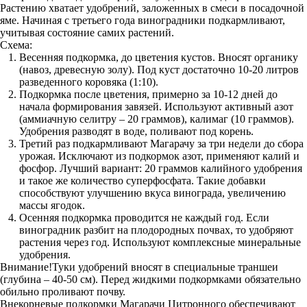
Растению хватает удобрений, заложенных в смеси в посадочной
яме. Начиная с третьего года виноградники подкармливают,
учитывая состояние самих растений.
Схема:
Весенняя подкормка, до цветения кустов. Вносят органику
(навоз, древесную золу). Под куст достаточно 10-20 литров
разведенного коровяка (1:10).
Подкормка после цветения, примерно за 10-12 дней до
начала формирования завязей. Используют активный азот
(аммиачную селитру – 20 граммов), калимаг (10 граммов).
Удобрения разводят в воде, поливают под корень.
Третий раз подкармливают Магарачу за три недели до сбора
урожая. Исключают из подкормок азот, применяют калий и
фосфор. Лучший вариант: 20 граммов калийного удобрения
и такое же количество суперфосфата. Такие добавки
способствуют улучшению вкуса винограда, увеличению
массы ягодок.
Осенняя подкормка проводится не каждый год. Если
виноградник разбит на плодородных почвах, то удобряют
растения через год. Используют комплексные минеральные
удобрения.
Внимание!Туки удобрений вносят в специальные траншеи
(глубина – 40-50 см). Перед жидкими подкормками обязательно
обильно проливают почву.
Внекорневые подкормки Магарачи Цитронного обеспечивают