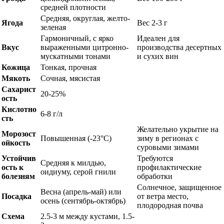
средней плотности
Средняя, округлая, желто-
Ягода
Вес 2-3 г
зеленая
Гармоничный, с ярко
Идеален для
Вкус
выраженными цитронно-
производства десертных
мускатными тонами
и сухих вин
Кожица
Тонкая, прочная
Мякоть
Сочная, мясистая
Сахарист
20-25%
ость
Кислотно
6-8 г/л
сть
Желательно укрытие на
Морозост
Повышенная (-23°C)
зиму в регионах с
ойкость
суровыми зимами
Устойчив
Требуются
Средняя к милдью,
ость к
профилактические
оидиуму, серой гнили
болезням
обработки
Солнечное, защищенное
Весна (апрель-май) или
Посадка
от ветра место,
осень (сентябрь-октябрь)
плодородная почва
Схема
2.5-3 м между кустами, 1.5-