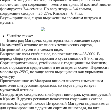
золотистая, при созревании – желто-янтарная. В плотной мякоти
формируется 3-4 семени. По весу ягоды – 3-4 грамма,
содержание сахаров – 25-27%. Кислота – 6-7 г/л.
Вкус – приятный, с ярко выраженным ароматом цитруса и
муската.
Читайте также:
Виноград Магарача: характеристика и описание сорта
На заметку!В отличие от многих технических сортов,
Цитронный вкусен и в свежем виде.
Вызревание лозы стабильное, по показателям – 85-90%. В
период сбора урожая с взрослого куста снимают 8-9 кг ягод.
Сорт неприхотливый, устойчивый к традиционным болезням,
мало поражается вредителями и не атакуется осами. Переносит
морозы до -25ºC, но чаще всего выращивают как укрывную
культуру.
Приготовленное из Магарачи вино отличается изысканным
цветочно-цитрусовым ароматом, во вкусе присутствует
мускатный оттенок.
Стандартную сахаристость набирает виноград, культивируемый
в Крыму. В других регионах показатели содержания сахара
меньше. В средней полосе Цитронный Магарача выращивается
для купажирования с другими сортами винограда, на юге