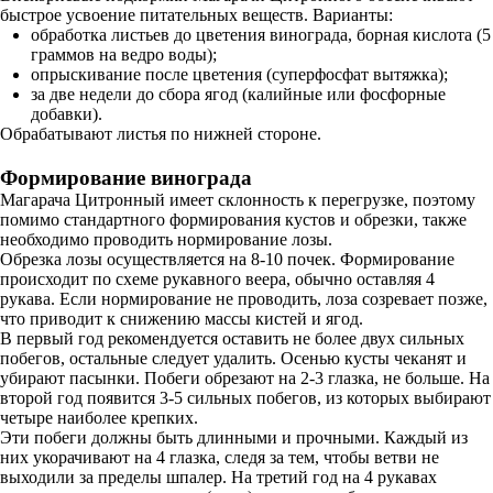
быстрое усвоение питательных веществ. Варианты:
обработка листьев до цветения винограда, борная кислота (5
граммов на ведро воды);
опрыскивание после цветения (суперфосфат вытяжка);
за две недели до сбора ягод (калийные или фосфорные
добавки).
Обрабатывают листья по нижней стороне.
Формирование винограда
Магарача Цитронный имеет склонность к перегрузке, поэтому
помимо стандартного формирования кустов и обрезки, также
необходимо проводить нормирование лозы.
Обрезка лозы осуществляется на 8-10 почек. Формирование
происходит по схеме рукавного веера, обычно оставляя 4
рукава. Если нормирование не проводить, лоза созревает позже,
что приводит к снижению массы кистей и ягод.
В первый год рекомендуется оставить не более двух сильных
побегов, остальные следует удалить. Осенью кусты чеканят и
убирают пасынки. Побеги обрезают на 2-3 глазка, не больше. На
второй год появится 3-5 сильных побегов, из которых выбирают
четыре наиболее крепких.
Эти побеги должны быть длинными и прочными. Каждый из
них укорачивают на 4 глазка, следя за тем, чтобы ветви не
выходили за пределы шпалер. На третий год на 4 рукавах