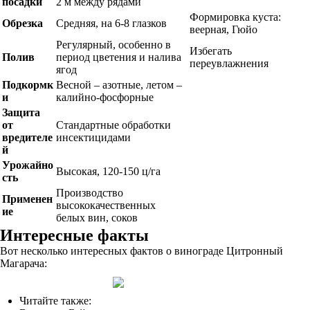
посадки
2 м между рядами
Формировка куста:
Обрезка
Средняя, на 6-8 глазков
веерная, Гюйо
Регулярный, особенно в
Избегать
Полив
период цветения и налива
переувлажнения
ягод
Подкормк
Весной – азотные, летом –
и
калийно-фосфорные
Защита
от
Стандартные обработки
вредителе
инсектицидами
й
Урожайно
Высокая, 120-150 ц/га
сть
Производство
Применен
высококачественных
ие
белых вин, соков
Интересные факты
Вот несколько интересных фактов о винограде Цитронный
Магарача:
Читайте также: