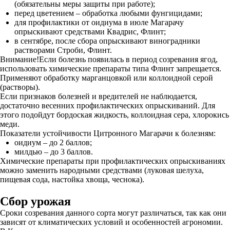
(обязательны меры защиты при работе);
перед цветением – обработка любыми фунгицидами;
для профилактики от оидиума в июле Магарачу
опрыскивают средствами Квадрис, Флинт;
в сентябре, после сбора опрыскивают виноградники
растворами Строби, Флинт.
Внимание!Если болезнь появилась в период созревания ягод,
использовать химические препараты типа Флинт запрещается.
Применяют обработку марганцовкой или коллоидной серой
(растворы).
Если признаков болезней и вредителей не наблюдается,
достаточно весенних профилактических опрыскиваний. Для
этого подойдут бордоская жидкость, коллоидная сера, хлорокись
меди.
Показатели устойчивости Цитронного Магарачи к болезням:
оидиум – до 2 баллов;
милдью – до 3 баллов.
Химические препараты при профилактических опрыскиваниях
можно заменить народными средствами (луковая шелуха,
пищевая сода, настойка хвоща, чеснока).
Сбор урожая
Сроки созревания данного сорта могут различаться, так как они
зависят от климатических условий и особенностей агрономии.