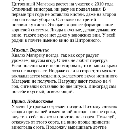
Цитронный Магарача растет на участке с 2010 года.
Отличный виноград, ни разу не подвел меня. В
первые три года не оставляю кистей, даже на второй
год сигналки убираю. Оставляю на третий
половинку кисти. Это дает хорошее формирование
корневой системы. Ягоды вкусные, делаю домашнее
вино, такого вкуса нет даже у заводских вин. У всей
родни в почете именно вино из Цитронного.
Михаил, Воронеж
Хвалю Магарачу всегда, так как сорт радует
урожаем, вкусом ягод. Очень не любит перегруз.
Если полениться и не нормировать, то в наших краях
лоза не вызревает. Но даже если и созреет, то мускат
закладывается медленно, желаемого вкуса истинного
Магарачи не получить. Нагрузку дают только на 4
год, сигналки оставляю по две штуки. Виноград сам
по себе вкусный, освежающий.
Ирина, Подмосковье
У меня Цитронка созревает поздно. Поэтому снимаю
ягодки при нашей изменчивой погоде раньше срока,
вкус так себе, но это и понятно, не созрел. Пожалуй,
откажусь от этого сорта, на вино проще привезти
винограда с юга. Продолжу выращивать другие