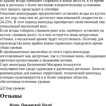
В Крыму ягоды начинают созревать в конце августа, в то время
как в регионах с более жесткими климатическими условиями
этот процесс происходит в сентябре.
Опытные виноградари предпочитают оставлять ягоды на кустах
до тех пор, пока они не достигнут максимальной сахаристости –
24-25%. В этот период виноград приобретает свойственный ему
уникальный мускатный вкус.
Если ягоды собирать слишком рано или, наоборот, оставлять на
кустах слишком долго, то в них останутся лишь цитрусовые
оттенки, а мускатный аромат будет отсутствовать. Поэтому для
производства вина крайне важно правильно определить время
сбора урожая.
В промышленных масштабах из этого сорта винограда
изготавливают как десертные, так и столовые вина, обладающие
цветочно-цитрусовыми и медовыми нотами.
Сорт винограда Цитронный Магарача пользуется
популярностью среди садоводов в различных регионах. Хотя он
рекомендован для южных территорий, технический виноград
успешно культивируется и в более северных областях,
обеспечивая отличные урожаи.
Отзывы
Игорь, Павловский Посад