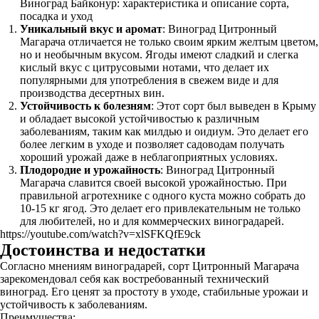
Виноград Байконур: характеристика и описание сорта,
посадка и уход
Уникальный вкус и аромат
: Виноград Цитронный
Магарача отличается не только своим ярким желтым цветом,
но и необычным вкусом. Ягоды имеют сладкий и слегка
кислый вкус с цитрусовыми нотами, что делает их
популярными для употребления в свежем виде и для
производства десертных вин.
Устойчивость к болезням
: Этот сорт был выведен в Крыму
и обладает высокой устойчивостью к различным
заболеваниям, таким как милдью и оидиум. Это делает его
более легким в уходе и позволяет садоводам получать
хороший урожай даже в неблагоприятных условиях.
Плодородие и урожайность
: Виноград Цитронный
Магарача славится своей высокой урожайностью. При
правильной агротехнике с одного куста можно собрать до
10-15 кг ягод. Это делает его привлекательным не только
для любителей, но и для коммерческих виноградарей.
https://youtube.com/watch?v=xlSFKQfE9ck
Достоинства и недостатки
Согласно мнениям виноградарей, сорт Цитронный Магарача
зарекомендовал себя как востребованный технический
виноград. Его ценят за простоту в уходе, стабильные урожаи и
устойчивость к заболеваниям.
Преимущества: