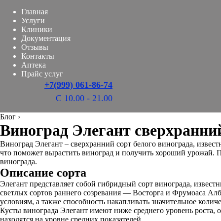
Главная
Услуги
Клиники
Документация
Отзывы
Контакты
Аптека
Прайс услуг
+7(999) 061-86-74
С 10.00 - 21.00
Блог
›
Виноград Элегант сверхранний:
Виноград Элегант – сверхранний сорт белого винограда, известн
что поможет вырастить виноград и получить хороший урожай. 
винограда.
Описание сорта
Элегант представляет собой гибридный сорт винограда, извест
светлых сортов раннего созревания — Восторга и Фрумоаса Алб
условиям, а также способность накапливать значительное количе
Кусты винограда Элегант имеют ниже среднего уровень роста, о
находятся на уровне средних показателей.