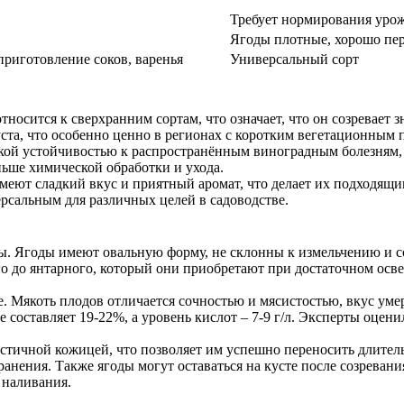
Требует нормирования урож
Ягоды плотные, хорошо пер
приготовление соков, варенья
Универсальный сорт
тносится к сверхранним сортам, что означает, что он созревает 
ста, что особенно ценно в регионах с коротким вегетационным 
окой устойчивостью к распространённым виноградным болезням,
ньше химической обработки и ухода.
имеют сладкий вкус и приятный аромат, что делает их подходящим
ерсальным для различных целей в садоводстве.
мы. Ягоды имеют овальную форму, не склонны к измельчению и с
ого до янтарного, который они приобретают при достаточном осв
. Мякоть плодов отличается сочностью и мясистостью, вкус уме
 составляет 19-22%, а уровень кислот – 7-9 г/л. Эксперты оцени
астичной кожицей, что позволяет им успешно переносить длите
анения. Также ягоды могут оставаться на кусте после созревания
 наливания.