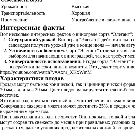
Урожайность
Высокая
Транспортабельность
Хорошая
Применение
Употребление в свежем виде, 
Интересные факты
Вот несколько интересных фактов о винограде сорта “Элегант”:
Сверхранний урожай
: Виноград “Элегант” действительно о
садоводам получать урожай уже в конце июля — начале авгу
Устойчивость к болезням
: Сорт “Элегант” отличается выс
выбором для начинающих виноградарей, так как требует ме
Универсальность использования
: Ягоды сорта “Элегант” 
переработки на соки, вина и компоты. Это делает сорт унив
https://youtube.com/watch?v=Axnr_XKxWmM
Характеристики плодов
Гроздья могут быть как конической, так и цилиндрической фор
20 мм, а длина – 29 мм. Цвет плодов варьируется от зелено-бел
косточек.
Это виноград, предназначенный для употребления в свежем виде
Содержание сахаров в мякоти может достигать 25%, в среднем же
выраженным ароматом.
При надкусывании ягоды не хрустят. Они покрыты тонкой и эл
могут сохранять свежесть до месяца при правильных условиях хр
трескаются, даже в условиях продолжительных дождей во время