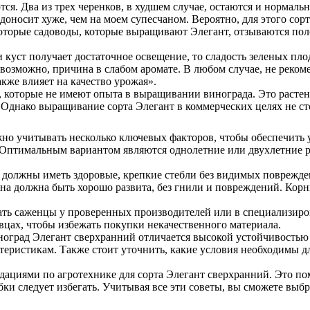
я. Два из трех черенков, в худшем случае, остаются и нормально
одоносит хуже, чем на моем супесчаном. Вероятно, для этого сор
екоторые садоводы, которые выращивают Элегант, отзываются по
и куст получает достаточное освещение, то сладость зеленых пл
я, возможно, причина в слабом аромате. В любом случае, не рек
акже влияет на качество урожая».
, которые не имеют опыта в выращивании винограда. Это расте
. Однако выращивание сорта Элегант в коммерческих целях не с
но учитывать несколько ключевых факторов, чтобы обеспечить 
 Оптимальным вариантом являются однолетние или двухлетние р
олжны иметь здоровые, крепкие стебли без видимых повреждени
она должна быть хорошо развита, без гнили и повреждений. Кор
ать саженцы у проверенных производителей или в специализиро
вцах, чтобы избежать покупки некачественного материала.
иноград Элегант сверхранний отличается высокой устойчивость
еристикам. Также стоит уточнить, какие условия необходимы дл
дациями по агротехнике для сорта Элегант сверхранний. Это пом
ки следует избегать. Учитывая все эти советы, вы сможете выб