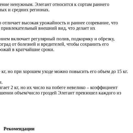
ение ненужным. Элегант относится к сортам раннего
ных и средних регионах.
 отличает высокая урожайность и раннее созревание, что
 привлекательный внешний вид, что делает их
нием включает регулярный полив, подкормку и обрезку,
рад от болезней и вредителей, чтобы сохранить его
рожай в кратчайшие сроки.
 кг, но при хорошем уходе можно повысить его объем до 15 кг.
и.
ает 2 кг, но их число на побеге невелико – коэффициент
тношении объем/число гроздей Элегант превзошел каждого из
Рекомендации