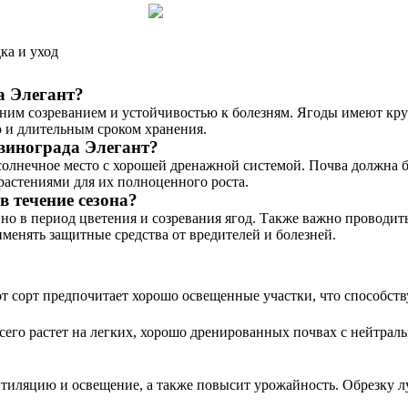
ка и уход
а Элегант?
нним созреванием и устойчивостью к болезням. Ягоды имеют кр
ю и длительным сроком хранения.
винограда Элегант?
солнечное место с хорошей дренажной системой. Почва должна 
растениями для их полноценного роста.
 течение сезона?
но в период цветения и созревания ягод. Также важно проводит
менять защитные средства от вредителей и болезней.
от сорт предпочитает хорошо освещенные участки, что способст
сего растет на легких, хорошо дренированных почвах с нейтрал
тиляцию и освещение, а также повысит урожайность. Обрезку лу