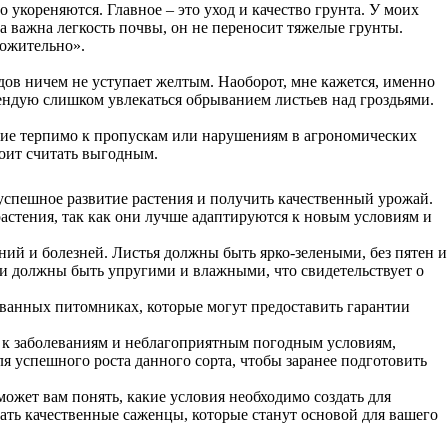
 укореняются. Главное – это уход и качество грунта. У моих
та важна легкость почвы, он не переносит тяжелые грунты.
ложительно».
одов ничем не уступает желтым. Наоборот, мне кажется, именно
омендую слишком увлекаться обрыванием листьев над гроздьями.
ние терпимо к пропускам или нарушениям в агрономических
тоит считать выгодным.
успешное развитие растения и получить качественный урожай.
астения, так как они лучше адаптируются к новым условиям и
й и болезней. Листья должны быть ярко-зелеными, без пятен и
ни должны быть упругими и влажными, что свидетельствует о
ванных питомниках, которые могут предоставить гарантии
ю к заболеваниям и неблагоприятным погодным условиям,
я успешного роста данного сорта, чтобы заранее подготовить
ожет вам понять, какие условия необходимо создать для
рать качественные саженцы, которые станут основой для вашего