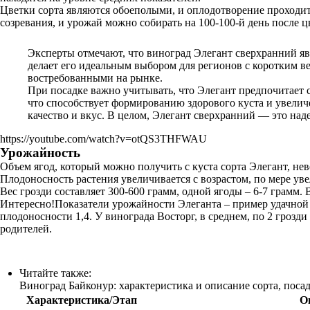
Цветки сорта являются обоеполыми, и оплодотворение проходит
созревания, и урожай можно собирать на 100-100-й день после 
Эксперты отмечают, что виноград Элегант сверхранний явл
делает его идеальным выбором для регионов с коротким в
востребованными на рынке.
При посадке важно учитывать, что Элегант предпочитает 
что способствует формированию здорового куста и увелич
качество и вкус. В целом, Элегант сверхранний — это на
https://youtube.com/watch?v=otQS3THFWAU
Урожайность
Объем ягод, который можно получить с куста сорта Элегант, нев
Плодоносность растения увеличивается с возрастом, по мере ув
Вес грозди составляет 300-600 грамм, одной ягоды – 6-7 грамм.
Интересно!Показатели урожайности Элеганта – пример удачной с
плодоносности 1,4. У винограда Восторг, в среднем, по 2 грозд
родителей.
Читайте также:
Виноград Байконур: характеристика и описание сорта, посад
Характеристика/Этап
О