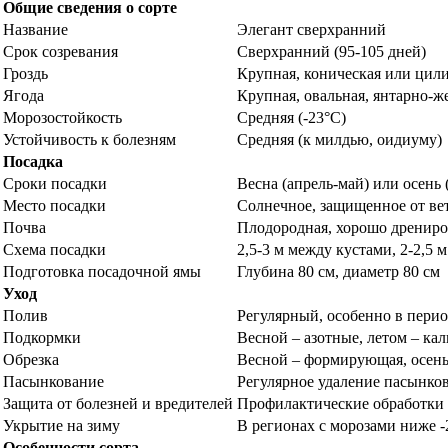
Общие сведения о сорте
Название
Элегант сверхранний
Срок созревания
Сверхранний (95-105 дней)
Гроздь
Крупная, коническая или цил
Ягода
Крупная, овальная, янтарно-ж
Морозостойкость
Средняя (-23°C)
Устойчивость к болезням
Средняя (к милдью, оидиуму)
Посадка
Сроки посадки
Весна (апрель-май) или осень 
Место посадки
Солнечное, защищенное от ве
Почва
Плодородная, хорошо дрениро
Схема посадки
2,5-3 м между кустами, 2-2,5 
Подготовка посадочной ямы
Глубина 80 см, диаметр 80 см
Уход
Полив
Регулярный, особенно в перио
Подкормки
Весной – азотные, летом – к
Обрезка
Весной – формирующая, осень
Пасынкование
Регулярное удаление пасынко
Защита от болезней и вредителей
Профилактические обработки
Укрытие на зиму
В регионах с морозами ниже -
Особенности сорта