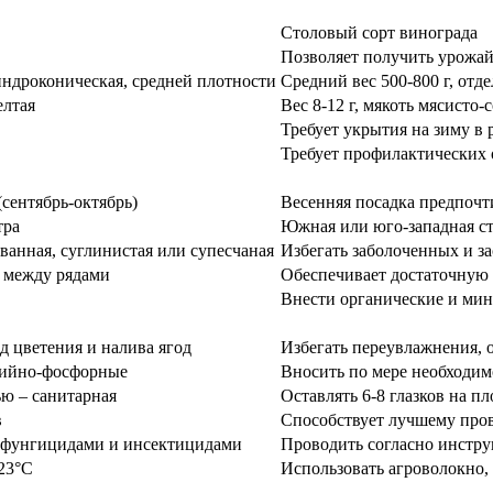
Столовый сорт винограда
Позволяет получить урожай 
индроконическая, средней плотности
Средний вес 500-800 г, отде
елтая
Вес 8-12 г, мякоть мясисто
Требует укрытия на зиму в
Требует профилактических 
(сентябрь-октябрь)
Весенняя посадка предпочт
тра
Южная или юго-западная ст
ванная, суглинистая или супесчаная
Избегать заболоченных и з
м между рядами
Обеспечивает достаточную
Внести органические и ми
д цветения и налива ягод
Избегать переувлажнения, 
алийно-фосфорные
Вносить по мере необходимо
ю – санитарная
Оставлять 6-8 глазков на пл
в
Способствует лучшему про
 фунгицидами и инсектицидами
Проводить согласно инстру
23°C
Использовать агроволокно,