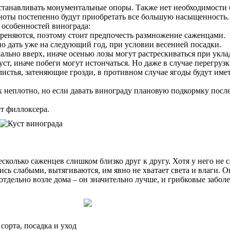
 устанавливать монументальные опоры. Также нет необходимости
е ноты постепенно будут приобретать все большую насыщенность.
 особенностей винограда:
кореняются, поэтому стоит предпочесть размножение саженцами.
о дать уже на следующий год, при условии весенней посадки.
ально вверх, иначе осенью лозы могут растрескиваться при укла
ст, иначе побеги могут истончаться. Но даже в случае перегрузк
листья, затеняющие грозди, в противном случае ягоды будут им
х неплотно, но если давать винограду плановую подкормку после
т филлоксера.
сколько саженцев слишком близко друг к другу. Хотя у него не 
ались слабыми, вытягиваются, им явно не хватает света и влаги.
 отдельно возле дома – он значительно лучше, и грибковые забол
орта, посадка и уход