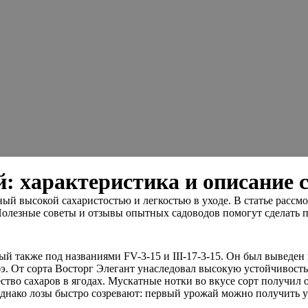
 характеристика и описание со
ый высокой сахаристостью и легкостью в уходе. В статье рассмо
Полезные советы и отзывы опытных садоводов помогут сделать 
ный также под названиями FV-3-15 и III-17-3-15. Он был вывед
э. От сорта Восторг Элегант унаследовал высокую устойчивост
ство сахаров в ягодах. Мускатные нотки во вкусе сорт получил о
днако лозы быстро созревают: первый урожай можно получить уж