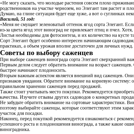
«Не могу сказать, что молодые растения совсем плохо приживаютс
родственников на участке чернозем, но Элегант там растет и пл
Думаю, на глине ситуация будет еще хуже, а вот о суглинках н
Василий, 51 год:
«Меня не смущает зеленоватый оттенок ягод сорта Элегант. Есл
из-за цвета ягод этот виноград не привлекает птиц и пчел. Хот
Листья необходимы для фотосинтеза, и их количество на кусте т
Сорт Элегант будет особенно интересен начинающим садоводам
практиках, а объем урожая вполне достаточен для личных нужд
Советы по выбору саженцев
При выборе саженцев винограда сорта Элегант сверхранний важ
Первым делом следует обратить внимание на возраст саженцев.
быстрее начинают плодоносить.
Вторым важным аспектом является внешний вид саженцев. Они д
признаков увядания. Обратите внимание на корневую систему: 
правильном хранении саженцев перед продажей.
Также стоит учитывать место покупки. Рекомендуется приобрет
качества. Изучите отзывы других садоводов о конкретных прода
Не забудьте обратить внимание на сортовые характеристики. В
поэтому выбирайте саженцы, которые соответствуют этим характ
участок для посадки.
Наконец, перед покупкой рекомендуется ознакомиться с рекомен
успешного роста и плодоношения винограда, а также какие ошиб
виноградника.