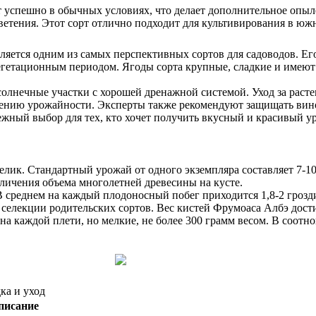
 успешно в обычных условиях, что делает дополнительное опыл
цветения. Этот сорт отлично подходит для культивирования в юж
яется одним из самых перспективных сортов для садоводов. Его
егетационным периодом. Ягоды сорта крупные, сладкие и имеют
солнечные участки с хорошей дренажной системой. Уход за расте
ению урожайности. Эксперты также рекомендуют защищать виног
дежный выбор для тех, кто хочет получить вкусный и красивый у
елик. Стандартный урожай от одного экземпляра составляет 7-10
еличения объема многолетней древесины на кусте.
 В среднем на каждый плодоносный побег приходится 1,8-2 грозд
елекции родительских сортов. Вес кистей Фрумоаса Албэ достиг
и на каждой плети, но мелкие, не более 300 грамм весом. В соо
ка и уход
писание