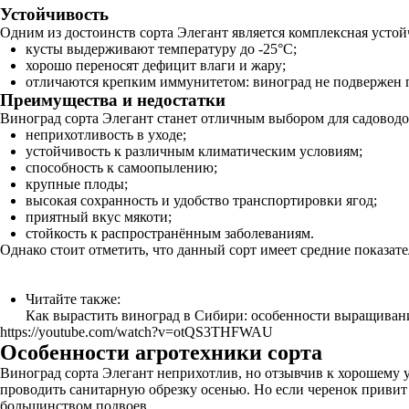
Устойчивость
Одним из достоинств сорта Элегант является комплексная устой
кусты выдерживают температуру до -25°C;
хорошо переносят дефицит влаги и жару;
отличаются крепким иммунитетом: виноград не подвержен п
Преимущества и недостатки
Виноград сорта Элегант станет отличным выбором для садовод
неприхотливость в уходе;
устойчивость к различным климатическим условиям;
способность к самоопылению;
крупные плоды;
высокая сохранность и удобство транспортировки ягод;
приятный вкус мякоти;
стойкость к распространённым заболеваниям.
Однако стоит отметить, что данный сорт имеет средние показат
Читайте также:
Как вырастить виноград в Сибири: особенности выращивани
https://youtube.com/watch?v=otQS3THFWAU
Особенности агротехники сорта
Виноград сорта Элегант неприхотлив, но отзывчив к хорошему 
проводить санитарную обрезку осенью. Но если черенок привит н
большинством подвоев.