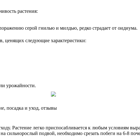
чивость растения:
оражению серой гнилью и милдью, редко страдает от оидиума.
ов, ценящих следующие характеристики:
ели урожайности.
е, посадка и уход, отзывы
уходу. Растение легко приспосабливается к любым условиям выр
а сильнорослый подвой, необходимо срезать побеги на 6-8 почек