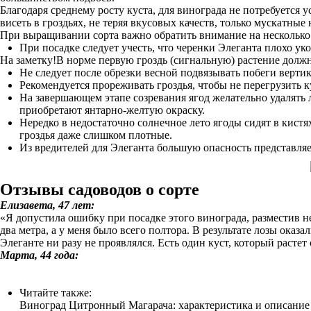
Благодаря среднему росту куста, для винограда не потребуется
висеть в гроздьях, не теряя вкусовых качеств, только мускатны
При выращивании сорта важно обратить внимание на несколько
При посадке следует учесть, что черенки Элеганта плохо у
На заметку!В норме первую гроздь (сигнальную) растение должн
Не следует после обрезки весной подвязывать побеги вертик
Рекомендуется прореживать гроздья, чтобы не перегрузить ку
На завершающем этапе созревания ягод желательно удалять 
приобретают янтарно-желтую окраску.
Нередко в недостаточно солнечное лето ягоды сидят в кистя
гроздья даже слишком плотные.
Из вредителей для Элеганта большую опасность представляе
Отзывы садоводов о сорте
Елизавета, 47 лет:
«Я допустила ошибку при посадке этого винограда, разместив не
два метра, а у меня было всего полтора. В результате лозы оказ
Элеганте ни разу не проявлялся. Есть один куст, который растет
Марта, 44 года:
Читайте также:
Виноград Цитронный Магарача: характеристика и описание с