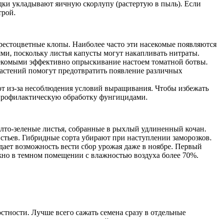
здки укладывают яичную скорлупу (растертую в пыль). Если
трой.
крестоцветные клопы. Наиболее часто эти насекомые появляются
ми, поскольку листья капусты могут накапливать нитраты.
секомыми эффективно опрыскивание настоем томатной ботвы.
растений помогут предотвратить появление различных
ют из-за несоблюдения условий выращивания. Чтобы избежать
ь профилактическую обработку фунгицидами.
желто-зеленые листья, собранные в рыхлый удлиненный кочан.
стьев. Гибридные сорта убирают при наступлении заморозков.
ь дает возможность вести сбор урожая даже в ноябре. Первый
жно в темном помещении с влажностью воздуха более 70%.
стности. Лучше всего сажать семена сразу в отдельные