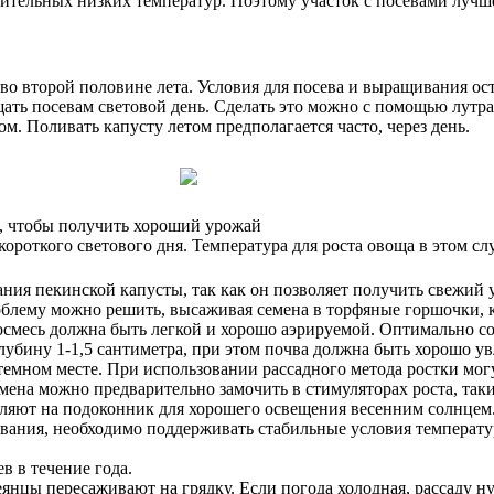
длительных низких температур. Поэтому участок с посевами лучш
во второй половине лета. Условия для посева и выращивания ос
ть посевам световой день. Сделать это можно с помощью лутра
м. Поливать капусту летом предполагается часто, через день.
ь, чтобы получить хороший урожай
роткого светового дня. Температура для роста овоща в этом слу
я пекинской капусты, так как он позволяет получить свежий ур
облему можно решить, высаживая семена в торфяные горшочки, к
месь должна быть легкой и хорошо аэрируемой. Оптимально сост
глубину 1-1,5 сантиметра, при этом почва должна быть хорошо у
темном месте. При использовании рассадного метода ростки могу
семена можно предварительно замочить в стимуляторах роста, та
вляют на подоконник для хорошего освещения весенним солнцем.
кования, необходимо поддерживать стабильные условия температ
в в течение года.
сеянцы пересаживают на грядку. Если погода холодная, рассаду н