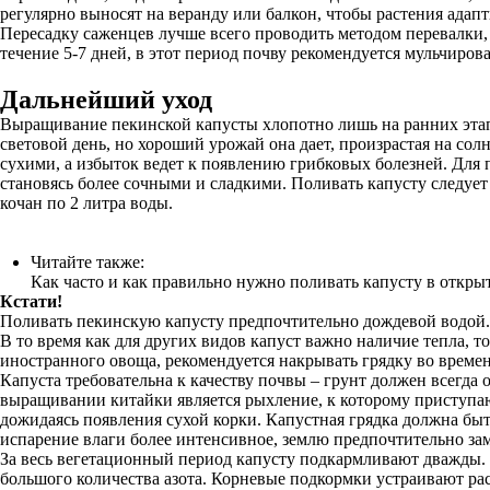
регулярно выносят на веранду или балкон, чтобы растения адап
Пересадку саженцев лучше всего проводить методом перевалки,
течение 5-7 дней, в этот период почву рекомендуется мульчиров
Дальнейший уход
Выращивание пекинской капусты хлопотно лишь на ранних этапа
световой день, но хороший урожай она дает, произрастая на со
сухими, а избыток ведет к появлению грибковых болезней. Для
становясь более сочными и сладкими. Поливать капусту следует 
кочан по 2 литра воды.
Читайте также:
Как часто и как правильно нужно поливать капусту в откры
Кстати!
Поливать пекинскую капусту предпочтительно дождевой водой. 
В то время как для других видов капуст важно наличие тепла, т
иностранного овоща, рекомендуется накрывать грядку во време
Капуста требовательна к качеству почвы – грунт должен всегда
выращивании китайки является рыхление, к которому приступают
дожидаясь появления сухой корки. Капустная грядка должна быт
испарение влаги более интенсивное, землю предпочтительно за
За весь вегетационный период капусту подкармливают дважды. 
большого количества азота. Корневые подкормки устраивают ра