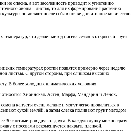
ки не опасна, а вот засоленность приводит к угнетению
сточного овоща – листья, то для их формирования растению
и культуры оставляют после себя в почве достаточное количество
х температур, что делает метод посева семян в открытый грунт
 низких температурах ростки появятся примерно через неделю.
обной листвы. С другой стороны, при слишком высоких
осту. В более холодных климатических условиях
им относятся Хибинская, Астен, Марфа, Мандарин и Ленок,
семена капусты очень мелкие и могут легко провалиться в
асыпают сухой землёй, а затем слегка поливают грунт методом
ее 30 сантиметров друг от друга. В каждую лунку можно сразу
грядку с посевами рекомендуется накрыть пленкой.