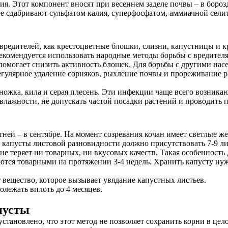
ия. Этот компонент вносят при весеннем заделе почвы – в боро
ее сдабривают сульфатом калия, суперфосфатом, аммиачной сели
 вредителей, как крестоцветные блошки, слизни, капустницы и 
екомендуется использовать народные методы борьбы с вредителя
помогает снизить активность блошек. Для борьбы с другими на
Регулярное удаление сорняков, рыхление почвы и прореживание 
ножка, кила и серая плесень. Эти инфекции чаще всего возника
 влажности, не допускать частой посадки растений и проводит
етней – в сентябре. На момент созревания кочан имеет светлые 
 капусты листовой разновидности должно присутствовать 7-9 ли
а не теряет ни товарных, ни вкусовых качеств. Такая особенност
аются товарными на протяжении 3-4 недель. Хранить капусту ну
 вещество, которое вызывает увядание капустных листьев.
олежать вплоть до 4 месяцев.
пусты
тановлено, что этот метод не позволяет сохранить корни в цело