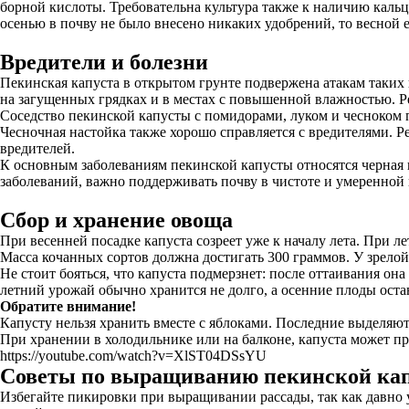
борной кислоты. Требовательна культура также к наличию кальц
осенью в почву не было внесено никаких удобрений, то весной 
Вредители и болезни
Пекинская капуста в открытом грунте подвержена атакам таких
на загущенных грядках и в местах с повышенной влажностью. Р
Соседство пекинской капусты с помидорами, луком и чесноком 
Чесночная настойка также хорошо справляется с вредителями. 
вредителей.
К основным заболеваниям пекинской капусты относятся черная 
заболеваний, важно поддерживать почву в чистоте и умеренной
Сбор и хранение овоща
При весенней посадке капуста созреет уже к началу лета. При л
Масса кочанных сортов должна достигать 300 граммов. У зрелой
Не стоит бояться, что капуста подмерзнет: после оттаивания он
летний урожай обычно хранится не долго, а осенние плоды ост
Обратите внимание!
Капусту нельзя хранить вместе с яблоками. Последние выделяют
При хранении в холодильнике или на балконе, капуста может пр
https://youtube.com/watch?v=XlST04DSsYU
Советы по выращиванию пекинской ка
Избегайте пикировки при выращивании рассады, так как давно ус