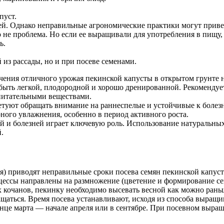
пуст.
. Однако неправильные агрономические практики могут привест
о не проблема. Но если ее выращивали для употребления в пищу
ь.
 из рассады, но и при посеве семенами.
учения отличного урожая пекинской капусты в открытом грунте 
быть легкой, плодородной и хорошо дренированной. Рекомендует
питательными веществами.
етуют обращать внимание на раннеспелые и устойчивые к болезн
рного увлажнения, особенно в период активного роста.
ей и болезней играет ключевую роль. Использование натуральн
.
ая) приводят неправильные сроки посева семян пекинской капуст
оцессы направлены на размножение (цветение и формирование семя
х кочанов, пекинку необходимо высевать весной как можно раньш
ращаться. Время посева устанавливают, исходя из способа выращ
нце марта — начале апреля или в сентябре. При посевном выращи