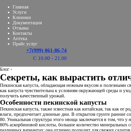
Главная
Услуги
Клиники
Документация
Отзывы
Контакты
Аптека
Прайс услуг
+7(999) 061-86-74
С 10.00 - 21.00
Блог
›
Секреты, как вырастить отли
Пекинская капуста, обладающая нежным вкусом и полезными сво
как капуста чувствительна к условиям окружающей среды и ух
получить качественный урожай.
Особенности пекинской капусты
Пекинская капуста, также известная как китайская, так как ее 
влаги, предпочитает длинные дни. В открытом грунте ранние сор
80. Уникальная структура этого овоща заключается в том, что 
80% аскорбиновой кислоты, большое количество минеральных сол
различных вариантах: она отлично подходит для свежих салатов