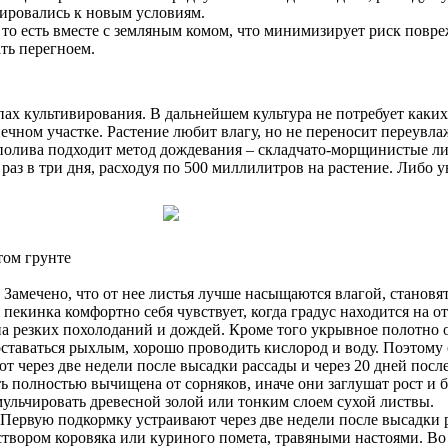
тировались к новым условиям.
 то есть вместе с земляным комом, что минимизирует риск повр
ать перегноем.
х культивирования. В дальнейшем культура не потребует каких
лнечном участке. Растение любит влагу, но не переносит переу
 полива подходит метод дождевания – складчато-морщинистые ли
раз в три дня, расходуя по 500 миллилитров на растение. Либо 
том грунте
Замечено, что от нее листья лучше насыщаются влагой, становя
о пекинка комфортно себя чувствует, когда градус находится на
на резких похолоданий и дождей. Кроме того укрывное полотно 
 оставаться рыхлым, хорошо проводить кислород и воду. Поэтом
 через две недели после высадки рассады и через 20 дней после
ь полностью вычищена от сорняков, иначе они заглушат рост и б
мульчировать древесной золой или тонким слоем сухой листвы.
Первую подкормку устраивают через две недели после высадки р
створом коровяка или куриного помета, травяными настоями. В