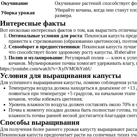
Окучивание
Окучивание растений способствует фо
Убирайте кочаны, когда они станут пл
Уборка урожая
размера.
Интересные факты
Вот несколько интересных фактов о том, как вырастить отличн
Оптимальные условия для роста
: Пекинская капуста пред
привести к стрелкованию (образованию цветоносов), поэтому
Севооборот и предшественники
: Пекинская капуста лучше
что способствует более здоровому росту капусты. Избегайте
Полив и мульчирование
: Регулярный полив — ключ к усп
кочанов. Мульчирование почвы помогает удерживать влагу,
https://youtube.com/watch?v=XylVMOhYnbU
Условия для выращивания капусты
Для успешного выращивания капусты, помимо соблюдения устан
Температура воздуха должна находиться в диапазоне от +13
появиться при температуре +5 градусов, на начальном этап
кочанов, чтобы избежать цветения;
Уровень влажности воздуха должен составлять около 70% в 
Почва к моменту посадки должна быть полностью готова, то
влажность почвы ранней весной достигается благодаря снег
Способы выращивания
Для получения более раннего урожая капусту выращивают рассад
Пекиниская капуста предпочитает расти на солнечных тихих уч