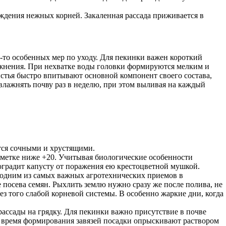
еждения нежных корней. Закаленная рассада приживается в
-то особенных мер по уходу. Для пекинки важен короткий
влажнения. При нехватке воды головки формируются мелким и
стья быстро впитывают основной компонент своего состава,
увлажнять почву раз в неделю, при этом выливая на каждый
тся сочными и хрустящими.
 отметке ниже +20. Учитывая биологические особенности
оградит капусту от поражения ею крестоцветной мушкой.
у одним из самых важных агротехнических приемов в
 посева семян. Рыхлить землю нужно сразу же после полива, не
ез того слабой корневой системы. В особенно жаркие дни, когда
ассады на грядку. Для пекинки важно присутствие в почве
о время формирования завязей посадки опрыскивают раствором