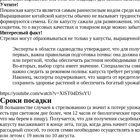
Учтите!
Пекинская капуста является самым раннеспелым видом среди ка
Выращивание китайской капусты обычно не вызывает трудностей
формируются семена. Если капусту сажали для размножения, эт
соцветия, то о вкусовых качествах и товарном виде можно забыт
Интересный факт!
Стрелки могут образовываться не только у капусты, выращенной
Эксперты в области садоводства утверждают, что для пол
первых, важна правильная подготовка почвы: она должна 
или перегной, чтобы обеспечить растения необходимыми 
Во-вторых, выбор сорта имеет значение. Специалисты сов
важно следить за режимом полива: капуста требует регуля
Наконец, эксперты подчеркивают, что защита от вредител
сохранить здоровье растений и обеспечить богатый урожай
https://youtube.com/watch?v=XlST04DSsYU
Сроки посадки
В большинстве случаев к стрелкованию (а значит к потере урож
есть при световом дне более, чем 12 часов ее биологические пр
что мы берем в пищу). Получается, что для получения съедобны
капусту высаживают в конце лета, тогда, когда день начнет сок
рассадный способ, то посев семян необходимо осуществлять в ко
или летом с 19 июля по 10 августа.