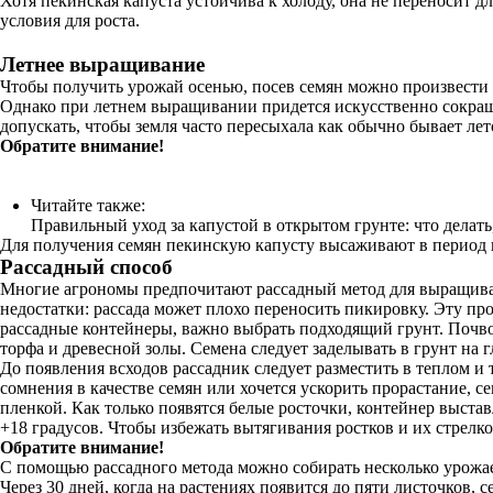
Хотя пекинская капуста устойчива к холоду, она не переносит 
условия для роста.
Летнее выращивание
Чтобы получить урожай осенью, посев семян можно произвести 
Однако при летнем выращивании придется искусственно сокраща
допускать, чтобы земля часто пересыхала как обычно бывает лето
Обратите внимание!
Читайте также:
Правильный уход за капустой в открытом грунте: что делат
Для получения семян пекинскую капусту высаживают в период ко
Рассадный способ
Многие агрономы предпочитают рассадный метод для выращивани
недостатки: рассада может плохо переносить пикировку. Эту пр
рассадные контейнеры, важно выбрать подходящий грунт. Почвос
торфа и древесной золы. Семена следует заделывать в грунт на 
До появления всходов рассадник следует разместить в теплом и 
сомнения в качестве семян или хочется ускорить прорастание, 
пленкой. Как только появятся белые росточки, контейнер выста
+18 градусов. Чтобы избежать вытягивания ростков и их стрел
Обратите внимание!
С помощью рассадного метода можно собирать несколько урожае
Через 30 дней, когда на растениях появится до пяти листочков, 