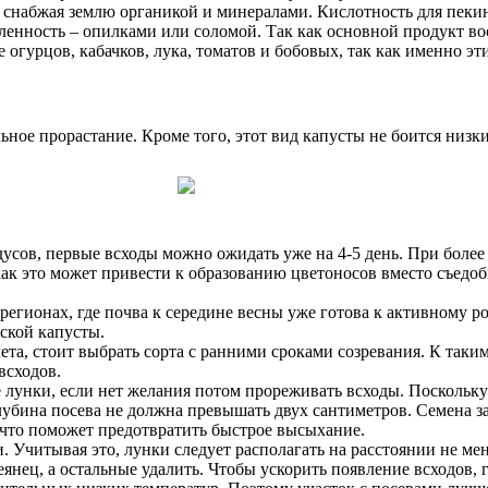
 снабжая землю органикой и минералами. Кислотность для пекин
оленность – опилками или соломой. Так как основной продукт во
 огурцов, кабачков, лука, томатов и бобовых, так как именно эт
ьное прорастание. Кроме того, этот вид капусты не боится низки
дусов, первые всходы можно ожидать уже на 4-5 день. При более
 как это может привести к образованию цветоносов вместо съед
егионах, где почва к середине весны уже готова к активному р
ской капусты.
лета, стоит выбрать сорта с ранними сроками созревания. К так
всходов.
лунки, если нет желания потом прореживать всходы. Поскольку 
лубина посева не должна превышать двух сантиметров. Семена з
 что поможет предотвратить быстрое высыхание.
Учитывая это, лунки следует располагать на расстоянии не мен
янец, а остальные удалить. Чтобы ускорить появление всходов, 