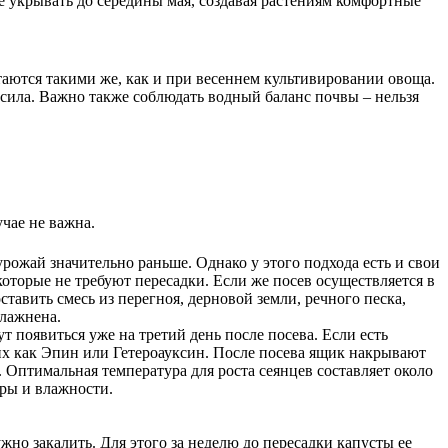
е укрывать до середины мая, создавая растениям комфортные
таются такими же, как и при весеннем культивировании овоща.
сила. Важно также соблюдать водный баланс почвы – нельзя
чае не важна.
ожай значительно раньше. Однако у этого подхода есть и свои
оторые не требуют пересадки. Если же посев осуществляется в
авить смесь из перегноя, дерновой земли, речного песка,
влажнена.
т появиться уже на третий день после посева. Если есть
ких как Эпин или Гетероауксин. После посева ящик накрывают
 Оптимальная температура для роста сеянцев составляет около
уры и влажности.
ужно закалить. Для этого за неделю до пересадки капусты ее