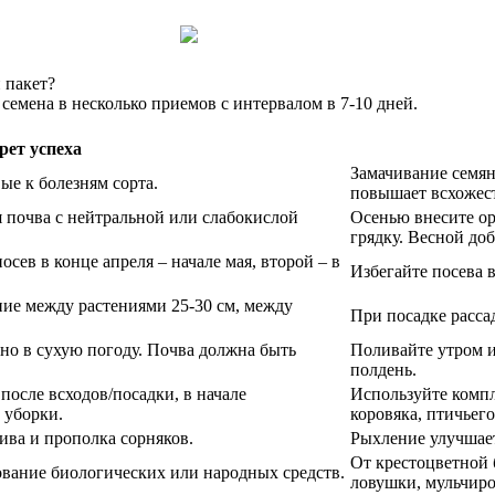
 пакет?
 семена в несколько приемов с интервалом в 7-10 дней.
рет успеха
Замачивание семян 
е к болезням сорта.
повышает всхожест
я почва с нейтральной или слабокислой
Осенью внесите ор
грядку. Весной доб
сев в конце апреля – начале мая, второй – в
Избегайте посева 
яние между растениями 25-30 см, между
При посадке расса
но в сухую погоду. Почва должна быть
Поливайте утром и
полдень.
 после всходов/посадки, в начале
Используйте компл
 уборки.
коровяка, птичьего
ива и прополка сорняков.
Рыхление улучшает
От крестоцветной 
ование биологических или народных средств.
ловушки, мульчиро