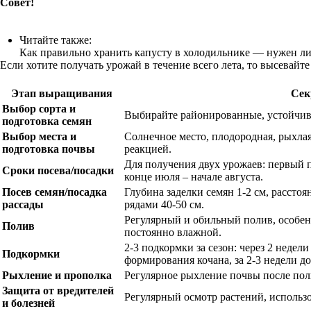
Совет!
Читайте также:
Как правильно хранить капусту в холодильнике — нужен ли
Если хотите получать урожай в течение всего лета, то высевайте
Этап выращивания
Сек
Выбор сорта и
Выбирайте районированные, устойчивы
подготовка семян
Выбор места и
Солнечное место, плодородная, рыхла
подготовка почвы
реакцией.
Для получения двух урожаев: первый по
Сроки посева/посадки
конце июля – начале августа.
Посев семян/посадка
Глубина заделки семян 1-2 см, рассто
рассады
рядами 40-50 см.
Регулярный и обильный полив, особен
Полив
постоянно влажной.
2-3 подкормки за сезон: через 2 недели
Подкормки
формирования кочана, за 2-3 недели до
Рыхление и прополка
Регулярное рыхление почвы после пол
Защита от вредителей
Регулярный осмотр растений, использ
и болезней