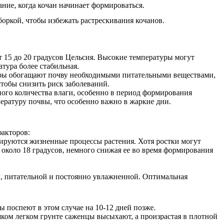
ние, когда кочан начинает формироваться.
уборкой, чтобы избежать растрескивания кочанов.
т 15 до 20 градусов Цельсия. Высокие температуры могут
тура более стабильная.
ьтуры обогащают почву необходимыми питательными веществами,
чтобы снизить риск заболеваний.
ого количества влаги, особенно в период формирования
ературу почвы, что особенно важно в жаркие дни.
акторов:
зируются жизненные процессы растения. Хотя ростки могут
 около 18 градусов, немного снижая ее во время формирования
ой, питательной и постоянно увлажненной. Оптимальная
 поспеют в этом случае на 10-12 дней позже.
шком легком грунте саженцы высыхают, а произрастая в плотной