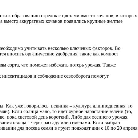
и к образованию стрелок с цветами вместо кочанов, в которых
, а вместо аккуратных кочанов появились крупные желтые
необходимо учитывать несколько ключевых факторов. Во-
ся вносить органические удобрения, такие как компост
ям сорта, что поможет избежать потерь урожая. Также
ых инсектицидов и соблюдение севооборота помогут
ы. Как уже говорилось, пекинка – культура длиннодневная, то
н). Если солнца мало, то идет бурное нарастание зелени (то,
е, пока световой день короткий. Либо для осеннего урожая,
ивания овоща – через рассаду или семенами. Если выбран
вании для посева семян в грунт подходят дни с 10 по 20 апреля