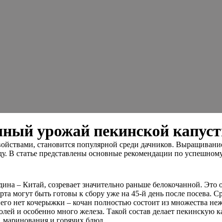
чный урожай пекинской капуст
йствами, становится популярной среди дачников. Выращивание 
оду. В статье представлены основные рекомендации по успешно
родина – Китай, созревает значительно раньше белокочанной. Это
та могут быть готовы к сбору уже на 45-й день после посева. С
у него нет кочерыжки – кочан полностью состоит из множества н
ей и особенно много железа. Такой состав делает пекинскую ка
, маринования и горячих блюд.