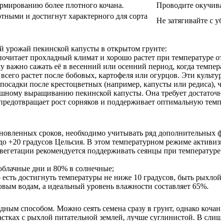
рмированию более плотного кочана.
Проводите окучива
отными и достигнут характерного для сорта
Не затягивайте с 
ый урожай пекинской капусты в открытом грунте:
почитает прохладный климат и хорошо растет при температуре о
 важно сажать её в весенний или осенний период, когда темпера
 всего растет после бобовых, картофеля или огурцов. Эти кул
 посадки после крестоцветных (например, капусты или редиса), 
ешному выращиванию пекинской капусты. Она требует достаточн
 предотвращает рост сорняков и поддерживает оптимальную темп
овленных сроков, необходимо учитывать ряд дополнительных ф
 до +20 градусов Цельсия. В этом температурном режиме активи
е вегетации рекомендуется поддерживать сеянцы при температуре
облачные дни и 80% в солнечные;
 есть достигнуть температуры не ниже 10 градусов, быть рыхл
овым водам, а идеальный уровень влажности составляет 65%.
ным способом. Можно сеять семена сразу в грунт, однако кочаны
астках с рыхлой питательной землей, лучше суглинистой. В сли