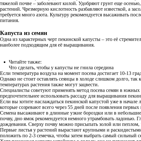
тяжелой почве – заболевают килой. Удобряют грунт еще осенью,
растений. Чрезмерную кислотность разбавляют известкой, а зас
требуется много азота. Культуру рекомендуется высаживать после
питания.
Капуста из семян
Одна из характерных черт пекинской капусты – это её стремител
наиболее подходящим для её выращивания.
Читайте также:
Что сделать, чтобы у капусты не гнила середина
Если температура воздуха на момент посева достигает 10-13 гра
Однако не стоит оставлять сеянцы в холоде слишком долго, так
температурах растения также могут зацвести.
Специалисты советуют применять метод посева семян в южных р
предпочтительнее использовать рассаду для выращивания пекин
Если вы хотите наслаждаться пекинской капустой уже в начале 
которые созревают всего через 55 дней после появления первых 
Семена высаживают в длинные узкие бороздки или в небольшие 
почву, дно ямок рекомендуется немного утрамбовать ладонью. Г
дождевания. Сверху почву можно присыпать золой или пеплом,
Первые листья у растений вырастают крупными и раскидистыми. 
положить по 2-3 семечка, чтобы затем выбрать самый сильный се