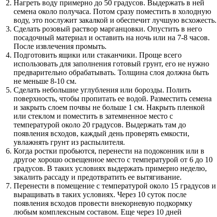
Нагреть воду примерно до 50 градусов. Выдержать в ней
семена около получаса. Потом сразу поместить в холодную
воду, это послужит закалкой и обеспечит лучшую всхожесть.
Сделать розовый раствор марганцовки. Опустить в него
посадочный материал и оставить на ночь или на 7-8 часов.
После извлечения промыть.
Подготовить ящики или стаканчики. Проще всего
использовать для заполнения готовый грунт, его не нужно
предварительно обрабатывать. Толщина слоя должна быть
не меньше 8-10 см.
Сделать небольшие углубления или борозды. Полить
поверхность, чтобы пропитать ее водой. Разместить семена
и закрыть слоем почвы не больше 1 см. Накрыть пленкой
или стеклом и поместить в затемненное место с
температурой около 20 градусов. Выдержать там до
появления всходов, каждый день проверять емкости,
увлажнять грунт из распылителя.
Когда ростки пробьются, перенести на подоконник или в
другое хорошо освещенное место с температурой от 6 до 10
градусов. В таких условиях выдержать примерно неделю,
закалить рассаду и предотвратить ее вытягивание.
Перенести в помещение с температурой около 15 градусов и
выращивать в таких условиях. Через 10 суток после
появления всходов провести внекорневую подкормку
любым комплексным составом. Еще через 10 дней