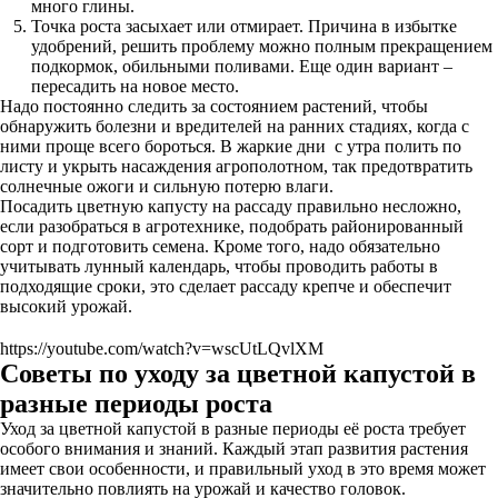
много глины.
Точка роста засыхает или отмирает. Причина в избытке
удобрений, решить проблему можно полным прекращением
подкормок, обильными поливами. Еще один вариант –
пересадить на новое место.
Надо постоянно следить за состоянием растений, чтобы
обнаружить болезни и вредителей на ранних стадиях, когда с
ними проще всего бороться. В жаркие дни с утра полить по
листу и укрыть насаждения агрополотном, так предотвратить
солнечные ожоги и сильную потерю влаги.
Посадить цветную капусту на рассаду правильно несложно,
если разобраться в агротехнике, подобрать районированный
сорт и подготовить семена. Кроме того, надо обязательно
учитывать лунный календарь, чтобы проводить работы в
подходящие сроки, это сделает рассаду крепче и обеспечит
высокий урожай.
https://youtube.com/watch?v=wscUtLQvlXM
Советы по уходу за цветной капустой в
разные периоды роста
Уход за цветной капустой в разные периоды её роста требует
особого внимания и знаний. Каждый этап развития растения
имеет свои особенности, и правильный уход в это время может
значительно повлиять на урожай и качество головок.