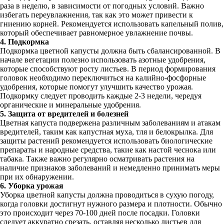
раза в неделю, в зависимости от погодных условий. Важно
избегать переувлажнения, так как это может привести к
гниению корней. Рекомендуется использовать капельный полив,
который обеспечивает равномерное увлажнение почвы.
4. Подкормка
Подкормка цветной капусты должна быть сбалансированной. В
начале вегетации полезно использовать азотные удобрения,
которые способствуют росту листьев. В период формирования
головок необходимо переключиться на калийно-фосфорные
удобрения, которые помогут улучшить качество урожая.
Подкормку следует проводить каждые 2-3 недели, чередуя
органические и минеральные удобрения.
5. Защита от вредителей и болезней
Цветная капуста подвержена различным заболеваниям и атакам
вредителей, таким как капустная муха, тля и белокрылка. Для
защиты растений рекомендуется использовать биологические
препараты и народные средства, такие как настой чеснока или
табака. Также важно регулярно осматривать растения на
наличие признаков заболеваний и немедленно принимать меры
при их обнаружении.
6. Уборка урожая
Уборка цветной капусты должна проводиться в сухую погоду,
когда головки достигнут нужного размера и плотности. Обычно
это происходит через 70-100 дней после посадки. Головки
следует аккуратно срезать, оставляя несколько листьев для