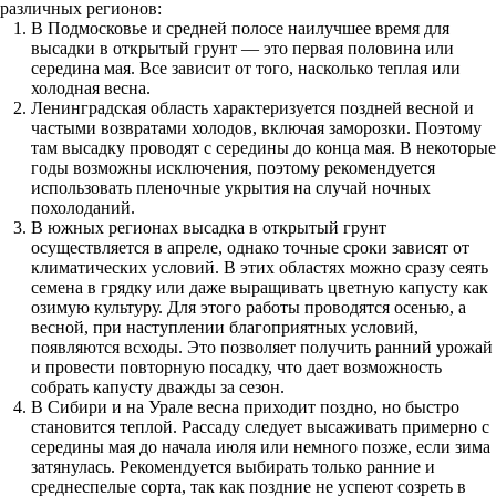
различных регионов:
В Подмосковье и средней полосе наилучшее время для
высадки в открытый грунт — это первая половина или
середина мая. Все зависит от того, насколько теплая или
холодная весна.
Ленинградская область характеризуется поздней весной и
частыми возвратами холодов, включая заморозки. Поэтому
там высадку проводят с середины до конца мая. В некоторые
годы возможны исключения, поэтому рекомендуется
использовать пленочные укрытия на случай ночных
похолоданий.
В южных регионах высадка в открытый грунт
осуществляется в апреле, однако точные сроки зависят от
климатических условий. В этих областях можно сразу сеять
семена в грядку или даже выращивать цветную капусту как
озимую культуру. Для этого работы проводятся осенью, а
весной, при наступлении благоприятных условий,
появляются всходы. Это позволяет получить ранний урожай
и провести повторную посадку, что дает возможность
собрать капусту дважды за сезон.
В Сибири и на Урале весна приходит поздно, но быстро
становится теплой. Рассаду следует высаживать примерно с
середины мая до начала июля или немного позже, если зима
затянулась. Рекомендуется выбирать только ранние и
среднеспелые сорта, так как поздние не успеют созреть в