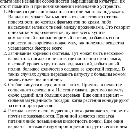
опыта или незнании особенностей выращивания культуры, их
стоит помнить и при возникновении немедленно устранять:
Меняется цвет листовых пластин или часть их подсыхает.
Вариантов может быть много – от фиолетового оттенка
поверхности до желтых фрагментов по краям, либо
высыхания зеленых тканей между прожилками. Это говорит
о нехватке микроэлементов, лучше всего купить
комплексный водорастворимый состав, разбавить его и
провести внекорневую подкормку, так полезные вещества
усваиваются быстрее всего.
Загнивание корневой системы. Тут может быть несколько
вариантов: посадка в низине, где постоянно стоит влага,
высокий уровень грунтовых вод высокий, избыточный
полив, большое количество осадков за короткий период. В
таких случаях лучше пересадить капусту с большим комом
земли, иначе она погибнет.
Стебли тянутся вверх, истончаются. Причина в нехватке
солнечного освещения. Не стоит сажать цветную капусту
около зданий или больших деревьев. Еще один вариант –
сильная загущенность посадок, когда растения конкурируют
за свет и пространство.
Рассада растет очень медленно, плохо развивается, соцветия
почти не завязываются. Причиной является нехватка
питания либо повышенная кислотность почвы. Еще один
вариант – низкая воздухопроницаемость грунта, если в нем