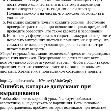
достаточного количества влаги, поэтому в жаркие дни
полив следует проводить ежедневно или через день.
Поливать можно и на листья, что поможет их охладить и
увлажнить.
Регулярно рыхлите почву и удаляйте сорняки. Постоянно
проверяйте растения, и при появлении первых вредителей
проводите обработку. Это также касается и заболеваний.
Когда начнут формироваться соцветия, аккуратно надломите
несколько внутренних листьев и пригните их к центру. Это
создаст оптимальные условия для роста и снизит потери
питательных веществ.
Убирайте урожай на стадии технической зрелости, не дожидаясь
раскрытия цветочков. Перезревшие соцветия теряют вкус,
поэтому важно собирать урожай вовремя. Чтобы продлить срок
хранения, срезайте соцветия с частью ножки и несколькими
листьями. Храните их в подвешенном состоянии в подвале.
https://youtube.com/watch?v=xvQAb4rGepQ
Ошибки, которые допускают при
выращивании
Чтобы обеспечить хороший урожай следует соблюдать
агротехнику и не допускать ее нарушения. Есть несколько
распространенных проблем, которые возникают при нехватке