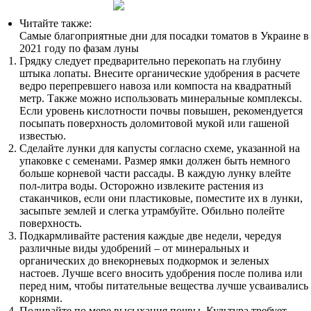
Читайте также:
Самые благоприятные дни для посадки томатов в Украине в
2021 году по фазам луны
Грядку следует предварительно перекопать на глубину
штыка лопаты. Внесите органические удобрения в расчете
ведро перепревшего навоза или компоста на квадратный
метр. Также можно использовать минеральные комплексы.
Если уровень кислотности почвы повышен, рекомендуется
посыпать поверхность доломитовой мукой или гашеной
известью.
Сделайте лунки для капусты согласно схеме, указанной на
упаковке с семенами. Размер ямки должен быть немного
больше корневой части рассады. В каждую лунку влейте
пол-литра воды. Осторожно извлеките растения из
стаканчиков, если они пластиковые, поместите их в лунки,
засыпьте землей и слегка утрамбуйте. Обильно полейте
поверхность.
Подкармливайте растения каждые две недели, чередуя
различные виды удобрений – от минеральных и
органических до внекорневых подкормок и зеленых
настоев. Лучше всего вносить удобрения после полива или
перед ним, чтобы питательные вещества лучше усваивались
корнями.
Поливайте по мере высыхания почвы. Культура требует