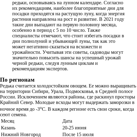
редьки, основываясь на лунном календаре. Согласно
их рекомендациям, наиболее благоприятные дни для
посадки приходятся на растущую луну, когда энергия
растения направлена на рост и развитие. В 2021 году
такие дни выпадают на первую половину месяца,
особенно в период с 5 по 10 число. Также
специалисты отмечают, что стоит избегать посадки в
дни полнолуний и убывающей луны, так как это
может негативно сказаться на всхожести и
урожайности. Учитывая эти советы, садоводы могут
значительно повысить шансы на успешный урожай
черной редьки, следуя лунным циклам и
рекомендациям экспертов.
По регионам
Редька считается холодостойким овощем. Ее можно выращивать
на территории Сибири, Урала, Подмосковья, в Средней полосе
России. Исключением являются районы, где раскинул просторы
Крайний Север. Молодые всходы могут выдержать заморозки в
о
ночное время до -3
С. В каждом регионе есть свои сроки, когда
сеют семена.
Месяц
Дата
Казань
20-25 июня
Нижний Новгород
После 15 июля