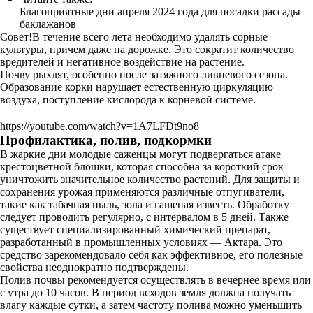
Благоприятные дни апреля 2024 года для посадки рассады
баклажанов
Совет!В течение всего лета необходимо удалять сорные
культуры, причем даже на дорожке. Это сократит количество
вредителей и негативное воздействие на растение.
Почву рыхлят, особенно после затяжного ливневого сезона.
Образование корки нарушает естественную циркуляцию
воздуха, поступление кислорода к корневой системе.
https://youtube.com/watch?v=1A7LFDt9no8
Профилактика, полив, подкормки
В жаркие дни молодые саженцы могут подвергаться атаке
крестоцветной блошки, которая способна за короткий срок
уничтожить значительное количество растений. Для защиты и
сохранения урожая применяются различные отпугиватели,
такие как табачная пыль, зола и гашеная известь. Обработку
следует проводить регулярно, с интервалом в 5 дней. Также
существует специализированный химический препарат,
разработанный в промышленных условиях — Актара. Это
средство зарекомендовало себя как эффективное, его полезные
свойства неоднократно подтверждены.
Полив почвы рекомендуется осуществлять в вечернее время или
с утра до 10 часов. В период всходов земля должна получать
влагу каждые сутки, а затем частоту полива можно уменьшить