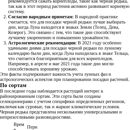
рекомендуется сажать корнеплоды, такие как черная редька,
так как в этот период растения активно развивают корневую
систему.
Согласно народным приметам
: В народной практике
считается, что для посадки черной редьки лучше выбирать
дни, когда Луна находится в знаках Земли (Телец, Дева,
Козерог). Это связано с тем, что такие дни способствуют
лучшему укоренению и повышению урожайности.
Астрологические рекомендации
: В 2021 году особенно
удачными днями для посадки черной редьки по лунному
календарю были дни, когда Луна находилась в знаке Тельца,
что считается благоприятным для всех корнеплодов.
Например, в апреле и мае 2021 года такие дни могли
способствовать хорошему урожаю.
Эти факты подчеркивают важность учета лунных фаз и
астрологических аспектов при планировании посадки растений.
По сортам
В последние годы наблюдается растущий интерес к
районированным сортам. Эти сорта были созданы
селекционерами с учетом специфики определенных регионов,
включая как суровые, так и жаркие климатические условия.
Черная редька представлена несколькими универсальными и
неприхотливыми разновидностями.
Врем
Пери
я