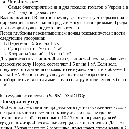
Читайте также:
Самые благоприятные дни для посадки томатов в Украине в
2021 году по фазам луны
Важно помнить! В плотной земле, где отсутствует нормальная
циркуляция воздуха, корни редьки могут расти кривыми. Грядки
для посадки лучше подготовить осенью.
Перед глубоким перекапыванием почвы рекомендуется внести
следующие удобрения:
Перегной – 5-6 кг на 1 м².
Суперфосфат – 30 г на 1 м².
Хлористый калий – 15 г на 1 м².
Для раскисления глинистой или суглинистой почвы добавляют
древесную золу. Норма составляет 1,5 кг на 1 м². Если зола
получена от сжигания соломы, то её нужно вносить в объеме 3
кг на 1 м². Весной почву следует тщательно взрыхлить,
проборонить и внести аммиачную селитру в количестве 30 г на
1 м².
https://youtube.com/watch?v=8NTDXsDITCg
Посадка и уход
Чтобы в последствии не прореживать густо посаженные всходы,
не тратить много времени посадку делают по гнездовой
технологии. Соблюдают шаг в 10-15 см по периметру всей
грядки, в которой посажены: огурцы, салат, петрушка. Делают
лунки. Укладывают по 2 зернышка, присыпают слоем земли в 2