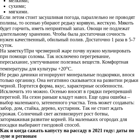
мелкими;
сухими;
мягкими.
Если летом стоит засушливая погода, параллельно не проводят
поливы, то осенью убирают редьку корявую, жесткую. Мякоть
будет горчить, иметь неприятный запах. Овощи не подлежат
длительному хранению. Чтобы была достаточная сочность
нужен качественный, обильный полив. Достаточно 1 раза в 5-7
суток.
На заметку!При чрезмерной жаре почву нужно мульчировать
при помощи соломы. Так исключено перегревание,
пересыхание, улетучивание полезных веществ. Комфортная
о
температуры для культуры +20
С.
Не редко дачники игнорируют минеральные подкормки, внося
только органику. Она негативно сказывается на развитии редьки
черной. Портится форма, вкус, характерные особенности.
Исключить это можно. Осенью вносят в грядки перепревший
перегной. На сезон раньше кладут навоз. Еще одна ошибка –
выбор маленького, затененного участка. Тень может создавать:
забор, дом, стайка, дерево, кустарник. Так не стоит ждать
урожая. Солнечный свет активизирует рост ботвы,
затормаживая развитие корней. На маленьких огородах для
посадки выбирают гнездовой способ.
Как и когда сажать капусту на рассаду в 2021 году: даты по
луне и регионам