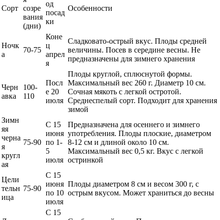
од
Сорт
созре
Особенности
посад
вания
ки
(дни)
Коне
Сладковато-острый вкус. Плоды средней
Ночк
ц
70-75
величины. Посев в середине весны. Не
а
апрел
предназначены для зимнего хранения
я
Плоды круглой, сплюснутой формы.
Посл
Максимальный вес 260 г. Диаметр 10 см.
Черн
100-
е 20
Сочная мякоть с легкой остротой.
авка
110
июля
Среднеспелый сорт. Подходит для хранения
зимой
Зимн
С 15
Предназначена для осеннего и зимнего
яя
июня
употребления. Плоды плоские, диаметром
черна
75-90
по 1-
8-12 см и длиной около 10 см.
я
5
Максимальный вес 0,5 кг. Вкус с легкой
кругл
июля
остринкой
ая
С 15
Цели
июня
Плоды диаметром 8 см и весом 300 г, с
тельн
75-90
по 10
острым вкусом. Может храниться до весны
ица
июля
С 15