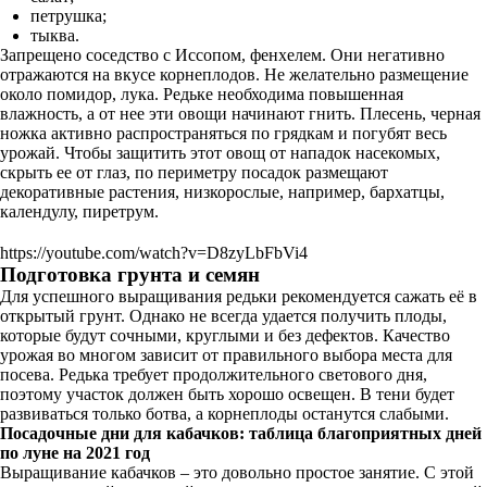
петрушка;
тыква.
Запрещено соседство с Иссопом, фенхелем. Они негативно
отражаются на вкусе корнеплодов. Не желательно размещение
около помидор, лука. Редьке необходима повышенная
влажность, а от нее эти овощи начинают гнить. Плесень, черная
ножка активно распространяться по грядкам и погубят весь
урожай. Чтобы защитить этот овощ от нападок насекомых,
скрыть ее от глаз, по периметру посадок размещают
декоративные растения, низкорослые, например, бархатцы,
календулу, пиретрум.
https://youtube.com/watch?v=D8zyLbFbVi4
Подготовка грунта и семян
Для успешного выращивания редьки рекомендуется сажать её в
открытый грунт. Однако не всегда удается получить плоды,
которые будут сочными, круглыми и без дефектов. Качество
урожая во многом зависит от правильного выбора места для
посева. Редька требует продолжительного светового дня,
поэтому участок должен быть хорошо освещен. В тени будет
развиваться только ботва, а корнеплоды останутся слабыми.
Посадочные дни для кабачков: таблица благоприятных дней
по луне на 2021 год
Выращивание кабачков – это довольно простое занятие. С этой