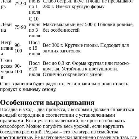
Лека
июня
Слабо острый вкус. Плоды не превышают
75-90
рь
по 1
280 г. Имеют круглую форму
июля
С 10
Леви
июня
Максимальный вес 500 г. Головки ровные,
75-90
на
по 3
без особенностей
июля
Негр
Посл
90-
Вес 300 г. Круглые плоды. Подходят для
итянк
е 15
100
зимних заготовок
а
июля
Скви
Посл
Вес до 0,3 кг. Форма круглая или плоско-
рская
90-
е 20
круглая. Устойчива к цветушности.
черна
100
июля
Отлично сохраняется зимой
я
Срок хранения будет радовать, если правильно подготовить
продукт к зимнему сезону.
Особенности выращивания
Посадка и уход – два процесса, с которыми должен справиться
каждый огородник в соответствии с установленными
правилами. Если участок маленький, не просто соблюдать
севооборот. Можно погубить весь урожай, если нарушить
соседство растений. Редька – это культура из семейства
крестоцветные. Ее категорически запрещено размещать там, где