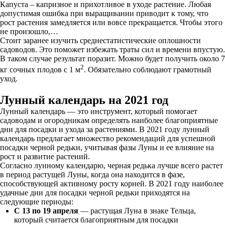
Капуста – капризное и прихотливое в уходе растение. Любая
допустимая ошибка при выращивании приводит к тому, что
рост растения замедляется или вовсе прекращается. Чтобы этого
не произошло,…
Стоит заранее изучить среднестатистические оплошности
садоводов. Это поможет избежать траты сил и времени впустую.
В таком случае результат поразит. Можно будет получить около 7
2
кг сочных плодов с 1 м
. Обязательно соблюдают грамотный
уход.
Лунный календарь на 2021 год
Лунный календарь — это инструмент, который помогает
садоводам и огородникам определять наиболее благоприятные
дни для посадки и ухода за растениями. В 2021 году лунный
календарь предлагает множество рекомендаций для успешной
посадки черной редьки, учитывая фазы Луны и ее влияние на
рост и развитие растений.
Согласно лунному календарю, черная редька лучше всего растет
в период растущей Луны, когда она находится в фазе,
способствующей активному росту корней. В 2021 году наиболее
удачные дни для посадки черной редьки приходятся на
следующие периоды:
С 13 по 19 апреля
— растущая Луна в знаке Тельца,
который считается благоприятным для посадки