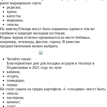
ранее выращивали сорта:
редиски;
хрена;
капусты;
морковки;
свеклы.
На заметку!Овощи могут быть поражены одним и тем же
грибком и навредят молодым кустикам.
Редька черная отлично приживается на месте бобовых,
например, чечевицы, фасоли, гороха. В качестве
предшественников можно выбрать:
Читайте также:
Благоприятные дни для посадки огурцов в теплице в
Подмосковье в 2021 году по луне
кабачок;
огурец;
помидоры;
перцы.
Не стоит сажать на грядку картофеля. А «соседями» могут быть:
свекла;
пастернак;
шпинат;
салат;