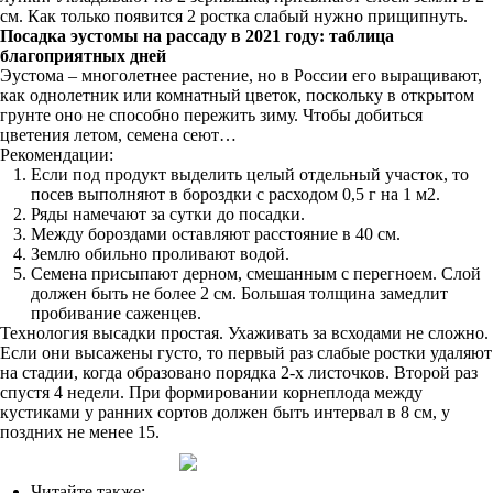
см. Как только появится 2 ростка слабый нужно прищипнуть.
Посадка эустомы на рассаду в 2021 году: таблица
благоприятных дней
Эустома – многолетнее растение, но в России его выращивают,
как однолетник или комнатный цветок, поскольку в открытом
грунте оно не способно пережить зиму. Чтобы добиться
цветения летом, семена сеют…
Рекомендации:
Если под продукт выделить целый отдельный участок, то
посев выполняют в бороздки с расходом 0,5 г на 1 м2.
Ряды намечают за сутки до посадки.
Между бороздами оставляют расстояние в 40 см.
Землю обильно проливают водой.
Семена присыпают дерном, смешанным с перегноем. Слой
должен быть не более 2 см. Большая толщина замедлит
пробивание саженцев.
Технология высадки простая. Ухаживать за всходами не сложно.
Если они высажены густо, то первый раз слабые ростки удаляют
на стадии, когда образовано порядка 2-х листочков. Второй раз
спустя 4 недели. При формировании корнеплода между
кустиками у ранних сортов должен быть интервал в 8 см, у
поздних не менее 15.
Читайте также: