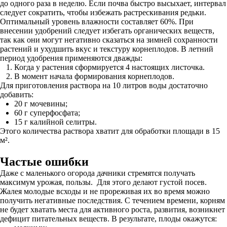
до одного раза в неделю. Если почва быстро высыхает, интервал
следует сократить, чтобы избежать растрескивания редьки.
Оптимальный уровень влажности составляет 60%. При
внесении удобрений следует избегать органических веществ,
так как они могут негативно сказаться на зимней сохранности
растений и ухудшить вкус и текстуру корнеплодов. В летний
период удобрения применяются дважды:
Когда у растения сформируется 4 настоящих листочка.
В момент начала формирования корнеплодов.
Для приготовления раствора на 10 литров воды достаточно
добавить:
20 г мочевины;
60 г суперфосфата;
15 г калийной селитры.
Этого количества раствора хватит для обработки площади в 15
м².
Частые ошибки
Даже с маленького огорода дачники стремятся получать
максимум урожая, пользы. Для этого делают густой посев.
Жалея молодые всходы и не прореживая их во время можно
получить негативные последствия. С течением времени, корням
не будет хватать места для активного роста, развития, возникнет
дефицит питательных веществ. В результате, плоды окажутся: