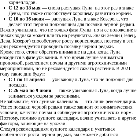
корнеплодов.
С 12 по 18 мая
— снова растущая Луна, на этот раз в знаке
Девы, что также способствует хорошему развитию корней.
С 10 по 16 июня
— растущая Луна в знаке Козерога, что
делает этот период подходящим для посадки черной редьки.
Важно учитывать, что не только фаза Луны, но и ее положение в
знаках зодиака может влиять на результаты. Знаки Земли (Телец,
Дева, Козерог) способствуют росту корнеплодов, поэтому в эти
дни рекомендуется проводить посадку черной редьки.
Кроме того, стоит обратить внимание на дни, когда Луна
находится в фазе убывания. В это время лучше заниматься
прополкой, рыхлением почвы и другими агротехническими
мероприятиями, но не рекомендуется сажать растения. В 2021
году такие дни будут:
С 1 по 11 апреля
— убывающая Луна, что не подходит для
посадки.
С 26 мая по 9 июня
— также убывающая Луна, когда лучше
заниматься уходом за растениями.
Не забывайте, что лунный календарь — это лишь рекомендация.
Успех посадки черной редьки также зависит от климатических
условий, качества почвы и соблюдения агротехнических норм.
Поэтому, помимо лунного календаря, важно учитывать и другие
факторы, влияющие на урожай.
Следуя рекомендациям лунного календаря и учитывая
особенности роста черной редьки, вы сможете добиться