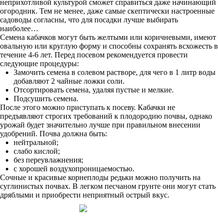
неприхотливой культурой сможет справиться даже начинающий
огородник. Тем не менее, даже самые скептически настроенные
садоводы согласны, что для посадки лучше выбирать
наиболее…
Семена кабачков могут быть желтыми или коричневыми, имеют
овальную или круглую форму и способны сохранять всхожесть в
течение 4-6 лет. Перед посевом рекомендуется провести
следующие процедуры:
Замочить семена в солевом растворе, для чего в 1 литр воды
добавляют 2 чайные ложки соли.
Отсортировать семена, удаляя пустые и мелкие.
Подсушить семена.
После этого можно приступать к посеву. Кабачки не
предъявляют строгих требований к плодородию почвы, однако
урожай будет значительно лучше при правильном внесении
удобрений. Почва должна быть:
нейтральной;
слабо кислой;
без переувлажнения;
с хорошей воздухопроницаемостью.
Сочные и красивые корнеплоды редьки можно получить на
суглинистых почвах. В легком песчаном грунте они могут стать
дряблыми и приобрести неприятный острый вкус.