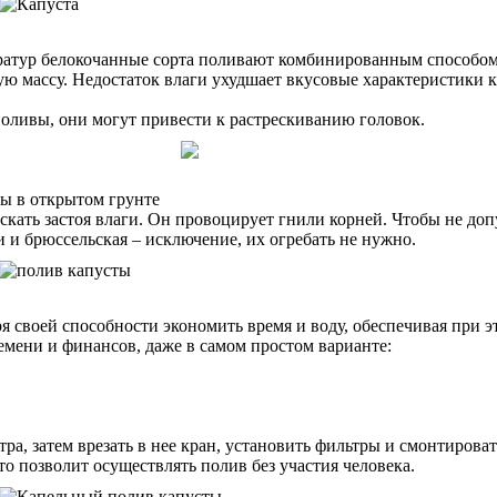
ур белокочанные сорта поливают комбинированным способом: под
ую массу. Недостаток влаги ухудшает вкусовые характеристики 
поливы, они могут привести к растрескиванию головок.
ы в открытом грунте
кать застоя влаги. Он провоцирует гнили корней. Чтобы не доп
 и брюссельская – исключение, их огребать не нужно.
ря своей способности экономить время и воду, обеспечивая при 
емени и финансов, даже в самом простом варианте:
тра, затем врезать в нее кран, установить фильтры и смонтиров
о позволит осуществлять полив без участия человека.