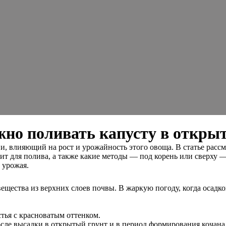
жно поливать капусту в откры
 влияющий на рост и урожайность этого овоща. В статье рассмо
одит для полива, а также какие методы — под корень или сверх
 урожая.
ещества из верхних слоев почвы. В жаркую погоду, когда осадков
тья с красноватым оттенком.
после высадки в открытый грунт и в период формирования кочан