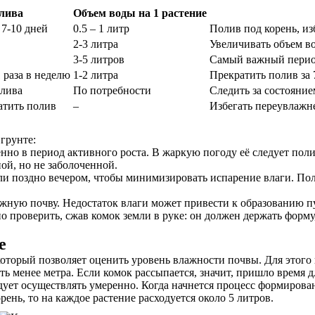
олива
Объем воды на 1 растение
 7-10 дней
0.5 – 1 литр
Полив под корень, из
2-3 литра
Увеличивать объем во
3-5 литров
Самый важный период
 раза в неделю
1-2 литра
Прекратить полив за 
олива
По потребности
Следить за состояние
атить полив
–
Избегать переувлажн
грунте:
енно в период активного роста. В жаркую погоду её следует полив
ой, но не заболоченной.
или поздно вечером, чтобы минимизировать испарение влаги. Пол
ажную почву. Недостаток влаги может привести к образованию п
о проверить, сжав комок земли в руке: он должен держать форм
е
торый позволяет оценить уровень влажности почвы. Для этого не
ь менее метра. Если комок рассыпается, значит, пришло время д
дует осуществлять умеренно. Когда начнется процесс формирова
ень, то на каждое растение расходуется около 5 литров.