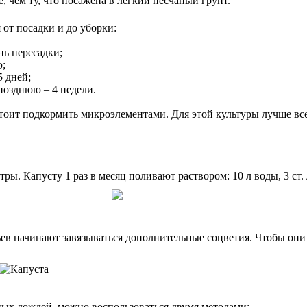
е, чем ту, что посажена в легкий песчаный грунт.
от посадки и до уборки:
нь пересадки;
ю;
5 дней;
позднюю – 4 недели.
стоит подкормить микроэлементами. Для этой культуры лучше вс
. Капусту 1 раз в месяц поливают раствором: 10 л воды, 3 ст. 
тьев начинают завязываться дополнительные соцветия. Чтобы он
ных дождей, можно воспользоваться двумя методами: