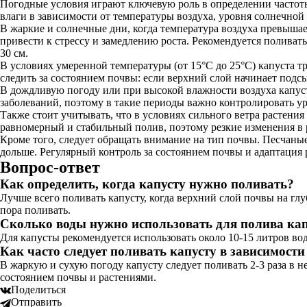
Погодные условия играют ключевую роль в определении частоты 
влаги в зависимости от температуры воздуха, уровня солнечной
В жаркие и солнечные дни, когда температура воздуха превышает
привести к стрессу и замедлению роста. Рекомендуется поливать
30 см.
В условиях умеренной температуры (от 15°C до 25°C) капуста т
следить за состоянием почвы: если верхний слой начинает подсых
В дождливую погоду или при высокой влажности воздуха капуст
заболеваний, поэтому в такие периоды важно контролировать у
Также стоит учитывать, что в условиях сильного ветра растения
равномерный и стабильный полив, поэтому резкие изменения в р
Кроме того, следует обращать внимание на тип почвы. Песчаные
дольше. Регулярный контроль за состоянием почвы и адаптация
Вопрос-ответ
Как определить, когда капусту нужно поливать?
Лучше всего поливать капусту, когда верхний слой почвы на глу
пора поливать.
Сколько воды нужно использовать для полива ка
Для капусты рекомендуется использовать около 10-15 литров во
Как часто следует поливать капусту в зависимости
В жаркую и сухую погоду капусту следует поливать 2-3 раза в 
состоянием почвы и растениями.
Поделиться
Отправить