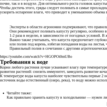
почве, так и в воздухе. Для оптимального роста головок капуст
Чтобы достичь этого, гряды следует поливать в самые прохладны
ускорить испарение влаги, что приводит к уменьшению объема 
Эксперты в области агрономии подчеркивают, что правил
Они рекомендуют поливать капусту регулярно, особенно в 
1-2 раза в неделю, в зависимости от погодных условий. В
Важно также учитывать, что капуста предпочитает глубок
или полив под корень, избегая попадания воды на листья,
Правильный полив в сочетании с другими агротехнически
https://youtube.com/watch?v=HGOPOi0mUBo
Требования к воде
Корни любого растения лучше усваивают влагу при температуре,
развитии растений: снизить иммунитет, замедлить развитие коча
К температуре воды капуста наиболее чувствительна первые 2 н
источник воды естественный (озеро, река), то воду можно испол
Читайте также:
Как правильно хранить капусту в холодильнике — нужен ли