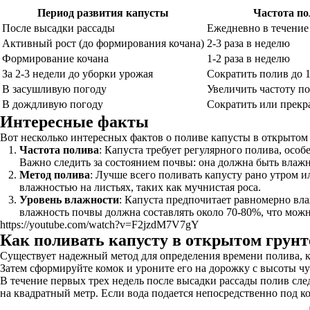
Период развития капусты
Частота п
После высадки рассады
Ежедневно в течение
Активный рост (до формирования кочана)
2-3 раза в неделю
Формирование кочана
1-2 раза в неделю
За 2-3 недели до уборки урожая
Сократить полив до 1
В засушливую погоду
Увеличить частоту п
В дождливую погоду
Сократить или прекр
Интересные факты
Вот несколько интересных фактов о поливе капусты в открытом 
Частота полива
: Капуста требует регулярного полива, особ
Важно следить за состоянием почвы: она должна быть влажн
Метод полива
: Лучше всего поливать капусту рано утром 
влажностью на листьях, таких как мучнистая роса.
Уровень влажности
: Капуста предпочитает равномерно вл
влажность почвы должна составлять около 70-80%, что можн
https://youtube.com/watch?v=F2jzdM7V7gY
Как поливать капусту в открытом грунт
Существует надежный метод для определения времени полива, ко
Затем сформируйте комок и уроните его на дорожку с высоты чут
В течение первых трех недель после высадки рассады полив сле
на квадратный метр. Если вода подается непосредственно под кор