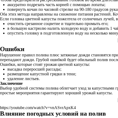
аккуратно подрезать часть корней с помощью лопаты;
повернуть кочан по часовой стрелке на 90-180 градусов рук
Оба этих метода направлены на снижение питания растений. Коч
Если головка цветной капусты пожелтела от солнечных лучей,
очистить срезанное соцветие и тщательно промыть его;
в большую кастрюлю налить холодную воду и добавить 1 ч
опустить головку в подготовленную воду на несколько мину
Ошибки
Нарушение правил полива плюс затяжные дожди становятся прич
перепадают дожди. Грубой ошибкой будет обильный полив после
Ошибки, которые стоят урожая цветной капусты:
высадка переросшей рассады;
размещение капустной грядки в тени;
удаление листьев.
Заключение
Выбор удобной системы полива облегчает уход за капустными г
простые мероприятия гарантируют хороший урожай капусты.
https://youtube.com/watch?v=vnASvrApxK4
Влияние погодных условий на полив