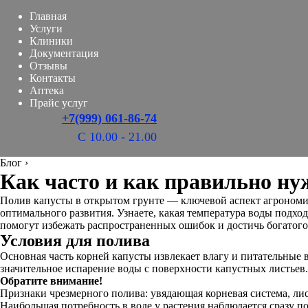
Главная
Услуги
Клиники
Документация
Отзывы
Контакты
Аптека
Прайс услуг
+7(999) 061-86-74
С 10.00 - 21.00
Блог
›
Как часто и как правильно ну
Полив капусты в открытом грунте — ключевой аспект агрономии,
оптимального развития. Узнаете, какая температура воды подх
помогут избежать распространенных ошибок и достичь богатого
Условия для полива
Основная часть корней капусты извлекает влагу и питательные в
значительное испарение воды с поверхности капустных листьев.
Обратите внимание!
Признаки чрезмерного полива: увядающая корневая система, лис
Наибольшая потребность в воде у растения наблюдается сразу 