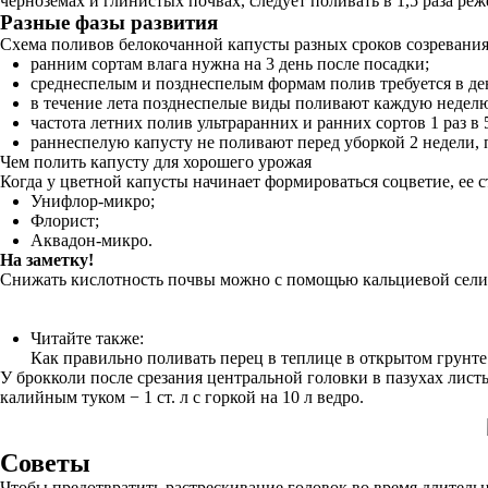
черноземах и глинистых почвах, следует поливать в 1,5 раза реж
Разные фазы развития
Схема поливов белокочанной капусты разных сроков созревания 
ранним сортам влага нужна на 3 день после посадки;
среднеспелым и позднеспелым формам полив требуется в де
в течение лета позднеспелые виды поливают каждую недел
частота летних полив ультраранних и ранних сортов 1 раз в 
раннеспелую капусту не поливают перед уборкой 2 недели, 
Чем полить капусту для хорошего урожая
Когда у цветной капусты начинает формироваться соцветие, ее 
Унифлор-микро;
Флорист;
Аквадон-микро.
На заметку!
Снижать кислотность почвы можно с помощью кальциевой селитры
Читайте также:
Как правильно поливать перец в теплице в открытом грунте
У брокколи после срезания центральной головки в пазухах лис
калийным туком − 1 ст. л с горкой на 10 л ведро.
Советы
Чтобы предотвратить растрескивание головок во время длитель