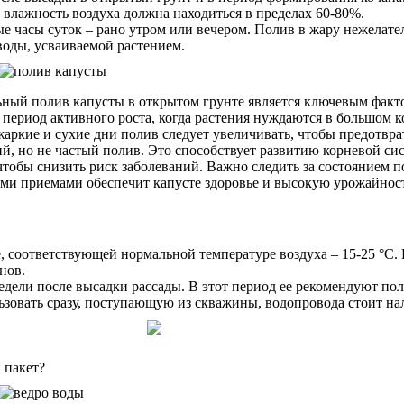
ы влажность воздуха должна находиться в пределах 60-80%.
е часы суток – рано утром или вечером. Полив в жару нежелател
воды, усваиваемой растением.
ьный полив капусты в открытом грунте является ключевым факто
период активного роста, когда растения нуждаются в большом к
 жаркие и сухие дни полив следует увеличивать, чтобы предотвр
ий, но не частый полив. Это способствует развитию корневой с
 чтобы снизить риск заболеваний. Важно следить за состоянием 
ми приемами обеспечит капусте здоровье и высокую урожайност
 соответствующей нормальной температуре воздуха – 15-25 °C. 
нов.
едели после высадки рассады. В этот период ее рекомендуют пол
ьзовать сразу, поступающую из скважины, водопровода стоит нали
 пакет?