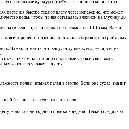
 другие овощные культуры, требует различного количества
иях растения быстро теряют влагу через испарение, что может
оличество воды, чтобы почва оставалась влажной на глубину 20-
ния раз в неделю, если осадки не превышают 10-15 мм. Важно
га может привести к загниванию корней и развитию грибковых
чить. Важно помнить, что капуста лучше всего реагирует на
.
ивать чаще, чем на глинистых, которые удерживают влагу
иться хорошего урожая капусты.
лажность почвы, втыкая палец в землю. Если она сухая, значит,
корней без риска переувлажнения почвы.
ературе достаточно одного полива в неделю. Важно следить за