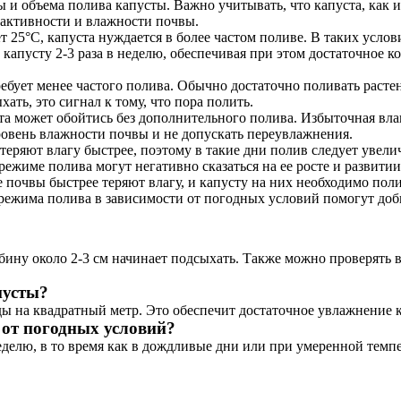
и объема полива капусты. Важно учитывать, что капуста, как и
 активности и влажности почвы.
 25°C, капуста нуждается в более частом поливе. В таких услов
 капусту 2-3 раза в неделю, обеспечивая при этом достаточное к
ребует менее частого полива. Обычно достаточно поливать расте
ать, это сигнал к тому, что пора полить.
а может обойтись без дополнительного полива. Избыточная вла
ровень влажности почвы и не допускать переувлажнения.
 теряют влагу быстрее, поэтому в такие дни полив следует увели
ежиме полива могут негативно сказаться на ее росте и развитии
 почвы быстрее теряют влагу, и капусту на них необходимо пол
 режима полива в зависимости от погодных условий помогут доб
бину около 2-3 см начинает подсыхать. Также можно проверять в
пусты?
ды на квадратный метр. Это обеспечит достаточное увлажнение 
 от погодных условий?
неделю, в то время как в дождливые дни или при умеренной темп