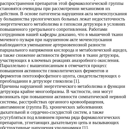
распространения препаратов этой фармакологической группы
становятся очевидны при рассмотрении механизмов их
действия. В основе патогенеза нарушения акта мочеиспускания
у большинства урологических больных лежат недостаточность
энергетического метаболизма и гипоксия детрузора в условиях
повышенного уретрального сопротивления. Работами
сотрудников нашей кафедры доказано, что в мышечной ткани
мочевого пузыря при нарушенном акте мочеиспускания
наблюдаются уменьшение артериовенозной разности
парциального напряжения кислорода и метаболический ацидоз,
а также снижение активности ферментов в ткани детрузора,
участвующих в ключевых реакциях анаэробного окисления.
Параллельно с вышеописанным в отмечается процесс
повышения активности гликолитических ферментов и
ферментов пентозофосфатного шунта, свидетельствующих о
преобладании в детрузоре гликолиза [1].
Причины нарушений энергетического метаболизма и функции
детрузора крайне многообразны. В частности, они могут
возникать при повышении активности симпатической нервной
системы, расстройствах органного кровообращения,
авитаминозе (группа В), хронических заболеваниях
дыхательной и сердечно-сосудистой систем, а также
усугубляться под влиянием приема ряда фармакологических
препаратов, угнетающих дыхательную цепь и вызывающих
обструктивные нарушения уродинамики [1].