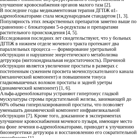
улучшение кровоснабжения органов малого таза [2].
В последние годы медикаментозная терапия ДГПЖ α1-
адреноблокаторами стала международным стандартом [1, 3].
Популярность этих лекарственных препаратов заметно выше по
сравнению с блокаторами 5-α-редуктазы и препаратами
растительного происхождения [4, 5].
Исследования последних лет свидетельствуют, что у больных
ДГПЖ в нижнем отделе мочевого тракта протекают два
параллельных процесса — формирование уретральной
обструкции и нарушение энергетического метаболизма
детрузора (митохондриальная недостаточность). Причиной
обструкции является увеличение простаты в размерах с
постепенным сужением просвета мочеиспускательного канала
(механический компонент) и повышением тонуса
гладкомышечных волокон простаты и задней уретры
(динамический компонент) [1, 6].
Альфа-адреноблокаторы устраняют гипертонус гладкой
мускулатуры стромы предстательной железы, занимающей до
60% объема гиперплазированной простаты, что позволяет
уменьшать динамический компонент инфравезикальной
обструкции [7]. Кроме того, доказанное в экспериментах
улучшение кровоснабжения мочевого пузыря, имеющее место
на фоне лечения α-адреноблокаторами, приводит к улучшению
биоэнергетики детрузора и восстановлению его сократительной
способности [1].