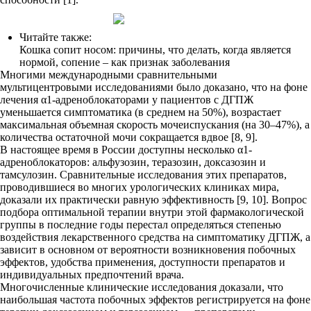
Читайте также:
Кошка сопит носом: причины, что делать, когда является
нормой, сопение – как признак заболевания
Многими международными сравнительными
мультицентровыми исследованиями было доказано, что на фоне
лечения α1-адреноблокаторами у пациентов с ДГПЖ
уменьшается симптоматика (в среднем на 50%), возрастает
максимальная объемная скорость мочеиспускания (на 30–47%), а
количества остаточной мочи сокращается вдвое [8, 9].
В настоящее время в России доступны несколько α1-
адреноблокаторов: альфузозин, теразозин, доксазозин и
тамсулозин. Сравнительные исследования этих препаратов,
проводившиеся во многих урологических клиниках мира,
доказали их практически равную эффективность [9, 10]. Вопрос
подбора оптимальной терапии внутри этой фармакологической
группы в последние годы перестал определяться степенью
воздействия лекарственного средства на симптоматику ДГПЖ, а
зависит в основном от вероятности возникновения побочных
эффектов, удобства применения, доступности препаратов и
индивидуальных предпочтений врача.
Многочисленные клинические исследования доказали, что
наибольшая частота побочных эффектов регистрируется на фоне