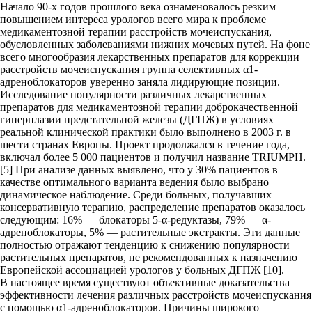
Начало 90-х годов прошлого века ознаменовалось резким
повышением интереса урологов всего мира к проблеме
медикаментозной терапии расстройств мочеиспускания,
обусловленных заболеваниями нижних мочевых путей. На фоне
всего многообразия лекарственных препаратов для коррекции
расстройств мочеиспускания группа селективных α1-
адреноблокаторов уверенно заняла лидирующие позиции.
Исследование популярности различных лекарственных
препаратов для медикаментозной терапии доброкачественной
гиперплазии предстательной железы (ДГПЖ) в условиях
реальной клинической практики было выполнено в 2003 г. в
шести странах Европы. Проект продолжался в течение года,
включал более 5 000 пациентов и получил название TRIUMPH.
[5] При анализе данных выявлено, что у 30% пациентов в
качестве оптимального варианта ведения было выбрано
динамическое наблюдение. Среди больных, получавших
консервативную терапию, распределение препаратов оказалось
следующим: 16% — блокаторы 5-α-редуктазы, 79% — α-
адреноблокаторы, 5% — растительные экстракты. Эти данные
полностью отражают тенденцию к снижению популярности
растительных препаратов, не рекомендованных к назначению
Европейской асcоциацией урологов у больных ДГПЖ [10].
В настоящее время существуют объективные доказательства
эффективности лечения различных расстройств мочеиспускания
с помощью α1-адреноблокаторов. Причины широкого