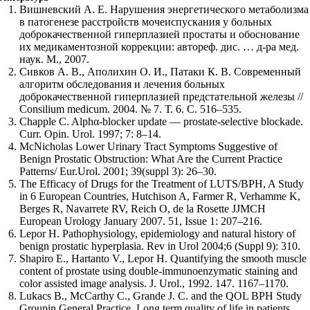
Вишневский А. Е. Нарушения энергетического метаболизма
в патогенезе расстройств мочеиспускания у больных
доброкачественной гиперплазией простаты и обоснование
их медикаментозной коррекции: автореф. дис. … д-ра мед.
наук. М., 2007.
Сивков А. В., Аполихин О. И., Патаки К. В. Современный
алгоритм обследования и лечения больных
доброкачественной гиперплазией предстательной железы //
Consilium medicum. 2004. № 7. Т. 6. С. 516–535.
Chapple C. Alphα-blocker update — prostate-selective blockade.
Curr. Opin. Urol. 1997; 7: 8–14.
McNicholas Lower Urinary Tract Symptoms Suggestive of
Benign Prostatic Obstruction: What Are the Current Practice
Patterns/ Eur.Urol. 2001; 39(suppl 3): 26–30.
The Efficacy of Drugs for the Treatment of LUTS/BPH, A Study
in 6 European Countries, Hutchison A, Farmer R, Verhamme K,
Berges R, Navarrete RV, Reich O, de la Rosette JJMCH
European Urology January 2007. 51, Issue 1: 207–216.
Lepor H. Pathophysiology, epidemiology and natural history of
benign prostatic hyperplasia. Rev in Urol 2004;6 (Suppl 9): 310.
Shapiro E., Hartanto V., Lepor H. Quantifying the smooth muscle
content of prostate using double-immunoenzymatic staining and
color assisted image analysis. J. Urol., 1992. 147. 1167–1170.
Lukacs B., McCarthy C., Grande J. C. and the QOL BPH Study
Groupin General Practice. Long term quality of life in patients