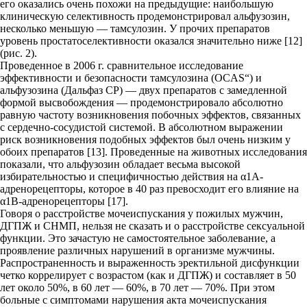
его оказались очень похожи на предыдущие: наибольшую
клиническую селективность продемонстрировал альфузозин,
несколько меньшую — тамсулозин. У прочих препаратов
уровень простатоселективности оказался значительно ниже [12]
(рис. 2).
Проведенное в 2006 г. сравнительное исследование
эффективности и безопасности тамсулозина (OCAS“) и
альфузозина (Дальфаз CР) — двух препаратов с замедленной
формой высвобождения — продемонстрировало абсолютно
равную частоту возникновения побочных эффектов, связанных
с сердечно-сосудистой системой. В абсолютном выражении
риск возникновения подобных эффектов был очень низким у
обоих препаратов [13]. Проведенные на животных исследования
показали, что альфузозин обладает весьма высокой
избирательностью и специфичностью действия на α1А-
адренорецепторы, которое в 40 раз превосходит его влияние на
α1В-адренорецепторы [17].
Говоря о расстройстве мочеиспускания у пожилых мужчин,
ДГПЖ и СНМП, нельзя не сказать и о расстройстве сексуальной
функции. Это зачастую не самостоятельное заболевание, а
проявление различных нарушений в организме мужчины.
Распространенность и выраженность эректильной дисфункции
четко коррелирует с возрастом (как и ДГПЖ) и составляет в 50
лет около 50%, в 60 лет — 60%, в 70 лет — 70%. При этом
больные с симптомами нарушения акта мочеиспускания