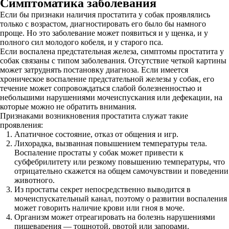
Симптоматика заболевания
Если бы признаки наличия простатита у собак проявлялись
только с возрастом, диагностировать его было бы намного
проще. Но это заболевание может появиться и у щенка, и у
полного сил молодого кобеля, и у старого пса.
Если воспалена предстательная железа, симптомы простатита у
собак связаны с типом заболевания. Отсутствие четкой картины
может затруднять постановку диагноза. Если имеется
хроническое воспаление предстательной железы у собак, его
течение может сопровождаться слабой болезненностью и
небольшими нарушениями мочеиспускания или дефекации, на
которые можно не обратить внимания.
Признаками возникновения простатита служат такие
проявления:
Апатичное состояние, отказ от общения и игр.
Лихорадка, вызванная повышением температуры тела.
Воспаление простаты у собак может привести к
субфебрилитету или резкому повышению температуры, что
отрицательно скажется на общем самочувствии и поведении
животного.
Из простаты секрет непосредственно выводится в
мочеиспускательный канал, поэтому о развитии воспаления
может говорить наличие крови или гноя в моче.
Организм может отреагировать на болезнь нарушениями
пищеварения — тошнотой, рвотой или запорами.