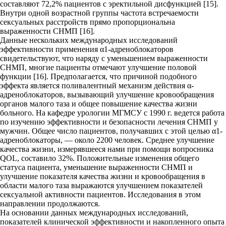
составляют 72,2% пациентов с эректильной дисфункцией [15].
Внутри одной возрастной группы частота встречаемости
сексуальных расстройств прямо пропорциональна
выраженности СНМП [16].
Данные нескольких международных исследований
эффективности применения α1-адреноблокаторов
свидетельствуют, что наряду с уменьшением выраженности
СНМП, многие пациенты отмечают улучшение половой
функции [16]. Предполагается, что причиной подобного
эффекта является поливалентный механизм действия α-
адреноблокаторов, вызывающий улучшение кровообращения
органов малого таза и общее повышение качества жизни
больного. На кафедре урологии МГМСУ с 1990 г. ведется работа
по изучению эффективности и безопасности лечения СНМП у
мужчин. Общее число пациентов, получавших с этой целью α1-
адреноблокаторы, — около 2200 человек. Среднее улучшение
качества жизни, измерявшееся нами при помощи вопросника
QОL, составило 32%. Положительные изменения общего
статуса пациента, уменьшение выраженности СНМП и
улучшение показателя качества жизни и кровообращения в
области малого таза выражаются улучшением показателей
сексуальной активности пациентов. Исследования в этом
направлении продолжаются.
На основании данных международных исследований,
показателей клинической эффективности и накопленного опыта