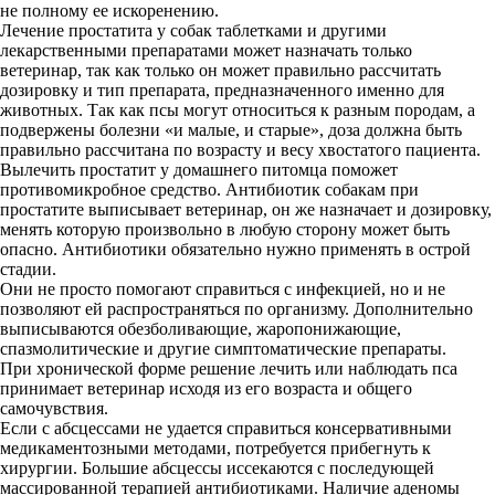
не полному ее искоренению.
Лечение простатита у собак таблетками и другими
лекарственными препаратами может назначать только
ветеринар, так как только он может правильно рассчитать
дозировку и тип препарата, предназначенного именно для
животных. Так как псы могут относиться к разным породам, а
подвержены болезни «и малые, и старые», доза должна быть
правильно рассчитана по возрасту и весу хвостатого пациента.
Вылечить простатит у домашнего питомца поможет
противомикробное средство. Антибиотик собакам при
простатите выписывает ветеринар, он же назначает и дозировку,
менять которую произвольно в любую сторону может быть
опасно. Антибиотики обязательно нужно применять в острой
стадии.
Они не просто помогают справиться с инфекцией, но и не
позволяют ей распространяться по организму. Дополнительно
выписываются обезболивающие, жаропонижающие,
спазмолитические и другие симптоматические препараты.
При хронической форме решение лечить или наблюдать пса
принимает ветеринар исходя из его возраста и общего
самочувствия.
Если с абсцессами не удается справиться консервативными
медикаментозными методами, потребуется прибегнуть к
хирургии. Большие абсцессы иссекаются с последующей
массированной терапией антибиотиками. Наличие аденомы