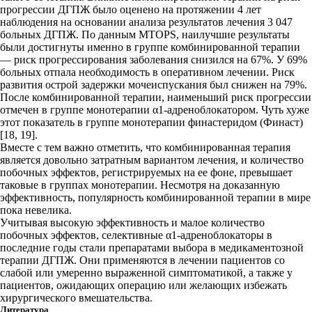
прогрессии ДГПЖ было оценено на протяжении 4 лет
наблюдения на основании анализа результатов лечения 3 047
больных ДГПЖ. По данным MTOPS, наилучшие результаты
были достигнуты именно в группе комбинированной терапии
— риск прогрессирования заболевания снизился на 67%. У 69%
больных отпала необходимость в оперативном лечении. Риск
развития острой задержки мочеиспускания был снижен на 79%.
После комбинированной терапии, наименьший риск прогрессии
отмечен в группе монотерапии α1-адреноблокатором. Чуть хуже
этот показатель в группе монотерапии финастеридом (Финаст)
[18, 19].
Вместе с тем важно отметить, что комбинированная терапия
является довольно затратным вариантом лечения, и количество
побочных эффектов, регистрируемых на ее фоне, превышает
таковые в группах монотерапии. Несмотря на доказанную
эффективность, популярность комбинированной терапии в мире
пока невелика.
Учитывая высокую эффективность и малое количество
побочных эффектов, селективные α1-адреноблокаторы в
последние годы стали препаратами выбора в медикаментозной
терапии ДГПЖ. Они применяются в лечении пациентов со
слабой или умеренно выраженной симптоматикой, а также у
пациентов, ожидающих операцию или желающих избежать
хирургического вмешательства.
Литература