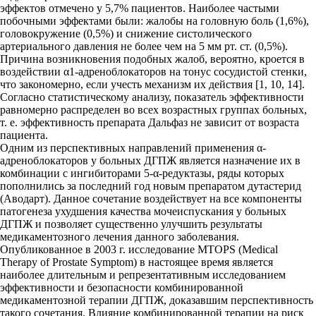
эффектов отмечено у 5,7% пациентов. Наиболее частыми
побочными эффектами были: жалобы на головную боль (1,6%),
головокружение (0,5%) и снижение систолического
артериального давления не более чем на 5 мм рт. ст. (0,5%).
Причина возникновения подобных жалоб, вероятно, кроется в
воздействии α1-адреноблокаторов на тонус сосудистой стенки,
что закономерно, если учесть механизм их действия [1, 10, 14].
Согласно статистическому анализу, показатель эффективности
равномерно распределен во всех возрастных группах больных,
т. е. эффективность препарата Дальфаз не зависит от возраста
пациента.
Одним из перспективных направлений применения α-
адреноблокаторов у больных ДГПЖ является назначение их в
комбинации с ингибиторами 5-α-редуктазы, ряды которых
пополнились за последний год новым препаратом дутастерид
(Аводарт). Данное сочетание воздействует на все компоненты
патогенеза ухудшения качества мочеиспускания у больных
ДГПЖ и позволяет существенно улучшить результаты
медикаментозного лечения данного заболевания.
Опубликованное в 2003 г. исследование MTOPS (Medical
Therapy of Prostate Symptom) в настоящее время является
наиболее длительным и репрезентативным исследованием
эффективности и безопасности комбинированной
медикаментозной терапии ДГПЖ, доказавшим перспективность
такого сочетания. Влияние комбинированной терапии на риск