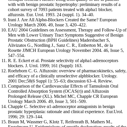
with with benign prostatic hypertrophy: preliminary results of a
cohort survey of 7093 patients treated with alpha1 blocker,
alfuzosin. Eur. Urol. 1993. 24 (suppl. 1). 34–40.
Irani J. Are All Alphα-Blockers Created the Same? European
Urology March 2006. 49, Issue 3, 420–422.
EAU 2004 Guidelines on Assessment, Therapy and Follow-Up of
Men with Lower Urinary Tract Symptoms Suggestive of Benign
Prostatic Obstruction (BPH Guidelines) Madersbacher S,
Alivizatos G., Nordling J., Sanz C. R., Emberton M., de la
Rosette JJMCH European Urology November 2004. 46, Issue 5,
547–554.
R. E. Eckert et al. Prostate selectivity of alpha1-adrenoceptors
blockers. J. Urol. 1999; 161 (Suppl): 163.
Roehrborn C. G. Alfuzosin: overview of pharmacokinetics, safety,
and efficacy of a clinically uroselective alphblocker. Urology.
2001 Dec;58(6 Suppl 1): 55–63; discussion 63–4. Review.
Comparison of the Cardiovascular Effects of Tamsulosin Oral
Controlled Absorption System (OCAS(r)) and Alfuzosin
Prolonged Release (XL). Michel MC, Chapple CR European
Urology March 2006. 49, Issue 3, 501–509.
Chapple C. Selective α1-adrenoceptor antagonists in benign
prostatic hyperplasia: rationale and clinical experience. Eur.Urol.
1996; 29: 129–144.
Braun M, Wassmer G, Klotz T, Reifenrath B, Mathers M.,
Engelmann U. Epidemiology of erectile dysfunction: results of the