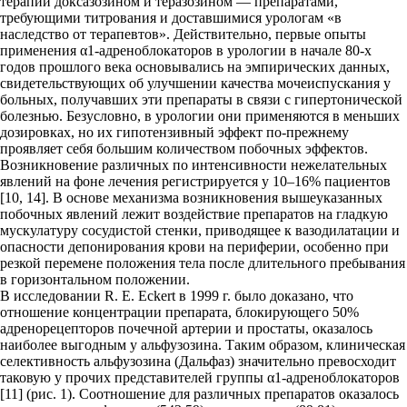
терапии доксазозином и теразозином — препаратами,
требующими титрования и доставшимися урологам «в
наследство от терапевтов». Действительно, первые опыты
применения α1-адреноблокаторов в урологии в начале 80-х
годов прошлого века основывались на эмпирических данных,
свидетельствующих об улучшении качества мочеиспускания у
больных, получавших эти препараты в связи с гипертонической
болезнью. Безусловно, в урологии они применяются в меньших
дозировках, но их гипотензивный эффект по-прежнему
проявляет себя большим количеством побочных эффектов.
Возникновение различных по интенсивности нежелательных
явлений на фоне лечения регистрируется у 10–16% пациентов
[10, 14]. В основе механизма возникновения вышеуказанных
побочных явлений лежит воздействие препаратов на гладкую
мускулатуру сосудистой стенки, приводящее к вазодилатации и
опасности депонирования крови на периферии, особенно при
резкой перемене положения тела после длительного пребывания
в горизонтальном положении.
В исследовании R. E. Eckert в 1999 г. было доказано, что
отношение концентрации препарата, блокирующего 50%
адренорецепторов почечной артерии и простаты, оказалось
наиболее выгодным у альфузозина. Таким образом, клиническая
селективность альфузозина (Дальфаз) значительно превосходит
таковую у прочих представителей группы α1-адреноблокаторов
[11] (рис. 1). Соотношение для различных препаратов оказалось