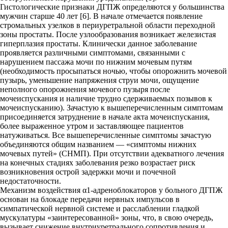
Гистологические признаки ДГПЖ определяются у большинства
мужчин старше 40 лет [6]. В начале отмечается появление
стромальных узелков в периуретральной области переходной
зоны простаты. После узлообразования возникает железистая
гиперплазия простаты. Клинически данное заболевание
проявляется различными симптомами, связанными с
нарушением пассажа мочи по нижним мочевым путям
(необходимость просыпаться ночью, чтобы опорожнить мочевой
пузырь, уменьшение напряжения струи мочи, ощущение
неполного опорожнения мочевого пузыря после
мочеиспускания и наличие трудно сдерживаемых позывов к
мочеиспусканию). Зачастую к вышеперечисленным симптомам
присоединяется затруднение в начале акта мочеиспускания,
более выраженное утром и заставляющее пациентов
натуживаться. Все вышеперечисленные симптомы зачастую
объединяются общим названием — «симптомы нижних
мочевых путей» (СНМП). При отсутствии адекватного лечения
на конечных стадиях заболевания резко возрастает риск
возникновения острой задержки мочи и почечной
недостаточности.
Механизм воздействия α1-адреноблокаторов у больного ДГПЖ
основан на блокаде передачи нервных импульсов в
симпатической нервной системе и расслаблении гладкой
мускулатуры «заинтересованной» зоны, что, в свою очередь,
вызывает снижение внутриуретрального сопротивления и