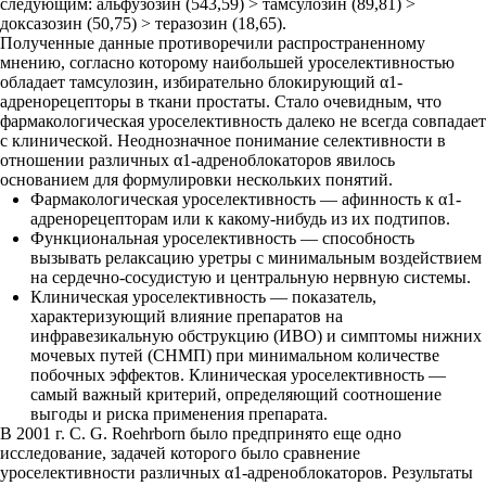
следующим: альфузозин (543,59) > тамсулозин (89,81) >
доксазозин (50,75) > теразозин (18,65).
Полученные данные противоречили распространенному
мнению, согласно которому наибольшей уроселективностью
обладает тамсулозин, избирательно блокирующий α1-
адренорецепторы в ткани простаты. Стало очевидным, что
фармакологическая уроселективность далеко не всегда совпадает
с клинической. Неоднозначное понимание селективности в
отношении различных α1-адреноблокаторов явилось
основанием для формулировки нескольких понятий.
Фармакологическая уроселективность — афинность к α1-
адренорецепторам или к какому-нибудь из их подтипов.
Функциональная уроселективность — способность
вызывать релаксацию уретры с минимальным воздействием
на сердечно-сосудистую и центральную нервную системы.
Клиническая уроселективность — показатель,
характеризующий влияние препаратов на
инфравезикальную обструкцию (ИВО) и симптомы нижних
мочевых путей (СНМП) при минимальном количестве
побочных эффектов. Клиническая уроселективность —
самый важный критерий, определяющий соотношение
выгоды и риска применения препарата.
В 2001 г. C. G. Roehrborn было предпринято еще одно
исследование, задачей которого было сравнение
уроселективности различных α1-адреноблокаторов. Результаты