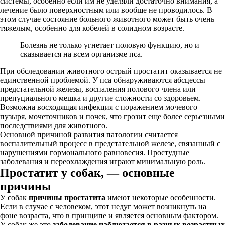
системы, особенно если им не уделяли достаточно внимания, а
лечение было поверхностным или вообще не проводилось. В
этом случае состояние больного животного может быть очень
тяжелым, особенно для кобелей в солидном возрасте.
Болезнь не только угнетает половую функцию, но и
сказывается на всем организме пса.
При обследовании животного острый простатит оказывается не
единственной проблемой. У пса обнаруживаются абсцессы
предстательной железы, воспаления полового члена или
препуциального мешка и другие сложности со здоровьем.
Возможна восходящая инфекция с поражением мочевого
пузыря, мочеточников и почек, что грозит еще более серьезными
последствиями для животного.
Основной причиной развития патологии считается
воспалительный процесс в предстательной железе, связанный с
нарушениями гормонального равновесия. Простудные
заболевания и переохлаждения играют минимальную роль.
Простатит у собак, — основные
причины
У собак
причины простатита
имеют некоторые особенности.
Если в случае с человеком, этот недуг может возникнуть на
фоне возраста, что в принципе и является основным фактором.
У собак же это
заболевание наблюдается в разных возрастных