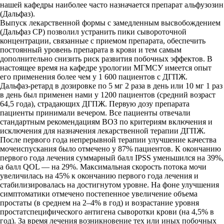
нашей кафедры наиболее часто назначается препарат альфузозин
(Дальфаз).
Выпуск лекарственной формы с замедленным высвобождением
(Дальфаз СР) позволил устранить пики сывороточной
концентрации, связанные с приемом препарата, обеспечить
постоянный уровень препарата в крови и тем самым
дополнительно снизить риск развития побочных эффектов. В
настоящее время на кафедре урологии МГМСУ имеется опыт
его применения более чем у 1 600 пациентов с ДГПЖ.
Дальфаз-ретард в дозировке по 5 мг 2 раза в день или 10 мг 1 раз
в день был применен нами у 1200 пациентов (средний возраст
64,5 года), страдающих ДГПЖ. Первую дозу препарата
пациенты принимали вечером. Все пациенты отвечали
стандартным рекомендациям ВОЗ по критериям включения и
исключения для назначения лекарственной терапии ДГПЖ.
После первого года непрерывной терапии улучшение качества
мочеиспускания было отмечено у 87% пациентов. К окончанию
первого года лечения суммарный балл IPSS уменьшился на 39%,
а балл QOL — на 29%. Максимальная скорость потока мочи
увеличилась на 45% к окончанию первого года лечения и
стабилизировалась на достигнутом уровне. На фоне улучшения
симптоматики отмечено постепенное увеличение объема
простаты (в среднем на 2–4% в год) и возрастание уровня
простатспецифического антигена сыворотки крови (на 4,5% в
год). За время лечения возникновение тех или иных побочных