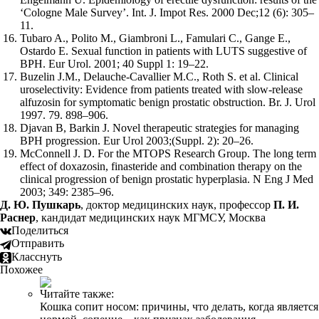
‘Cologne Male Survey’. Int. J. Impot Res. 2000 Dec;12 (6): 305–
11.
Tubaro A., Polito M., Giambroni L., Famulari C., Gange E.,
Ostardo E. Sexual function in patients with LUTS suggestive of
BPH. Eur Urol. 2001; 40 Suppl 1: 19–22.
Buzelin J.M., Delauche-Cavallier M.C., Roth S. et al. Clinical
uroselectivity: Evidence from patients treated with slow-release
alfuzosin for symptomatic benign prostatic obstruction. Br. J. Urol
1997. 79. 898–906.
Djavan B, Barkin J. Novel therapeutic strategies for managing
BPH progression. Eur Urol 2003;(Suppl. 2): 20–26.
McConnell J. D. For the MTOPS Research Group. The long term
effect of doxazosin, finasteride and combination therapy on the
clinical progression of benign prostatic hyperplasia. N Eng J Med
2003; 349: 2385–96.
Д. Ю. Пушкарь
, доктор медицинских наук, профессор
П. И.
Раснер
, кандидат медицинских наук МГМСУ, Москва
Поделиться
Отправить
Класснуть
Похожее
Читайте также:
Кошка сопит носом: причины, что делать, когда является