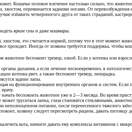
ожит. Кошачье половое влечение настолько сильно, что животно
пами, хвостом, переминается задними ногами. От перевозбуждения
лучше избавить четвероногого друга от таких страданий, кастрир
видеть яркие сны и даже кошмары.
ой, хвостом, это считается нормой, потому что в этот момент 
се проходит. Иногда от хозяина требуется поддержка, чтобы ко
 животное беспокоит тремор, озноб. Если у котенка или взросл
органы дыхания, а если лечение несвоевременно, в патологичес
ции котенка рвет, а также беспокоит тремор, лихорадка.
рясутся задние лапы.
щая на функционирование внутренних органов и систем. Если п
 врачу.
т начать беспокоить животное уже в 2—3 месяца. Во время прист
 может труситься лапка, глаза становятся стеклянными, животн
ри неполноценном питании, после перенесенного тяжелого забо
покоит, хозяину следует пересмотреть рацион, давать питомцу
 вылечить кота, начните давать ему комплексы витаминов с мик