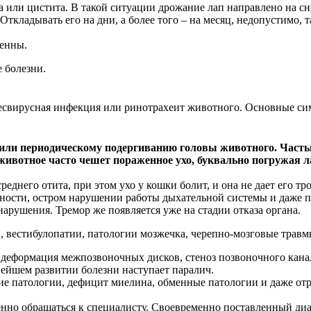
за или цистита. В такой ситуации дрожание лап направлено на
кладывать его на дни, а более того – на месяц, недопустимо, т
енны.
 болезни.
свирусная инфекция или ринотрахеит животного. Основные сим
 или периодическому подергиванию головы животного. Часты
животное часто чешет пораженное ухо, буквально погружая л
днего отита, при этом ухо у кошки болит, и она не дает его тр
чности, остром нарушении работы дыхательной системы и даже 
арушения. Тремор же появляется уже на стадии отказа органа.
 вестибулопатии, патологии мозжечка, черепно-мозговые травмы
деформация межпозвоночных дисков, стеноз позвоночного канал
ейшем развитии болезни наступает паралич.
е патологии, дефицит миелина, обменные патологии и даже отр
ленно обращаться к специалисту. Своевременно поставленный ди