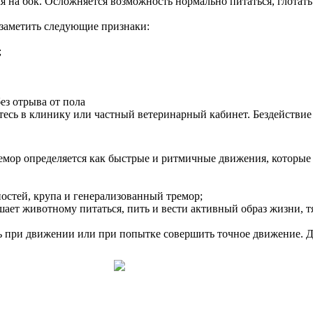
ая на бок. Осложняется возможность нормально питаться, глотать
 заметить следующие признаки:
;
ез отрыва от пола
тесь в клинику или частный ветеринарный кабинет. Бездействие 
ремор определяется как быстрые и ритмичные движения, котор
остей, крупа и генерализованный тремор;
шает животному питаться, пить и вести активный образ жизни, 
ть при движении или при попытке совершить точное движение. Д