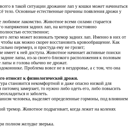
е всего в такой ситуации дрожание лап у кошки может начинаться
всё тело. Основные естественные причины появления дрожи у
ле любимое лакомство. Животное всеми силами старается
ого напряжения задних лап, на которые постоянно
 полностью естественное;
 него легко может возникать тремор задних лап. Именно в них от
 чтобы как можно скорее восстановить кровообращение. Как
сильно перемерз, и простуда ему не грозит;
 не имеет к ней доступа. Животное начинает активные поиски
 задние лапы, из-за своего близкого расположения к половым
е лапы и голова обычно не дрожат.
доконнике. Проблема вовсе не в нездоровье, а с том, что она
о относят к физиологической дрожи.
ура становится некомфортной и даже опасно низкой для
 питомец замерзает, то нужно либо одеть его, либо повысить
еохладиться и заболеть.
ганизм человека, выделяет определенные гормоны, под влиянием
ий тремор. Животное подрагивает, когда лежит на коленях
ри полном желудке зверька.