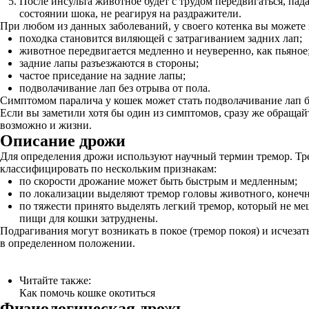
После инсульта животное будет с трудом передвигаться, пад
состоянии шока, не реагируя на раздражители.
При любом из данных заболеваний, у своего котенка вы можете
походка становится виляющей с затрагиванием задних лап;
животное передвигается медленно и неуверенно, как пьяное
задние лапы разъезжаются в стороны;
частое приседание на задние лапы;
подволачивание лап без отрыва от пола.
Симптомом паралича у кошек может стать подволачивание лап б
Если вы заметили хотя бы один из симптомов, сразу же обращай
возможно и жизни.
Описание дрожи
Для определения дрожи используют научный термин тремор. Т
классифицировать по нескольким признакам:
по скорости дрожание может быть быстрым и медленным;
по локализации выделяют тремор головы животного, конечн
по тяжести принято выделять легкий тремор, который не ме
пищи для кошки затруднены.
Подрагивания могут возникать в покое (тремор покоя) и исчеза
в определенном положении.
Читайте также:
Как помочь кошке окотиться
Физиологическая дрожь