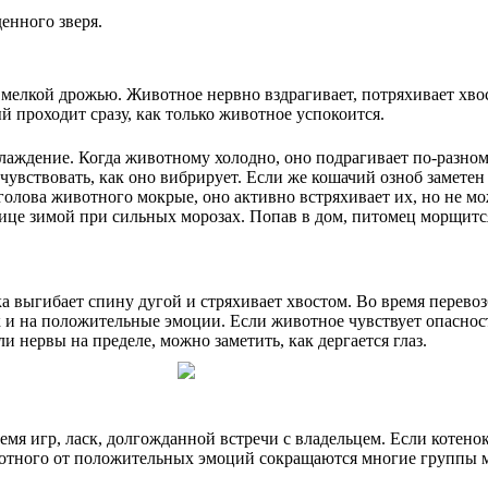
енного зверя.
 мелкой дрожью. Животное нервно вздрагивает, потряхивает хво
й проходит сразу, как только животное успокоится.
лаждение. Когда животному холодно, оно подрагивает по-разному
увствовать, как оно вибрирует. Если же кошачий озноб заметен
 голова животного мокрые, оно активно встряхивает их, но не м
улице зимой при сильных морозах. Попав в дом, питомец морщитс
а выгибает спину дугой и стряхивает хвостом. Во время перево
ак и на положительные эмоции. Если животное чувствует опаснос
ли нервы на пределе, можно заметить, как дергается глаз.
емя игр, ласк, долгожданной встречи с владельцем. Если котено
вотного от положительных эмоций сокращаются многие группы мы