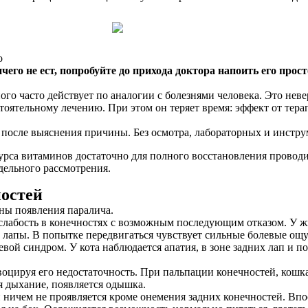
о
чего не ест, попробуйте до прихода доктора напоить его про
го часто действует по аналогии с болезнями человека. Это неве
стоятельному лечению. При этом он теряет время: эффект от тера
 после выяснения причины. Без осмотра, лабораторных и инстру
урса витаминов достаточно для полного восстановления провод
дельного рассмотрения.
остей
ны появления паралича.
слабость в конечностях с возможным последующим отказом. У ж
е лапы. В попытке передвигаться чувствует сильные болевые ощ
ой синдром. У кота наблюдается апатия, в зоне задних лап и п
оцируя его недостаточность. При пальпации конечностей, кошка
я дыхание, появляется одышка.
ничем не проявляется кроме онемения задних конечностей. Впо