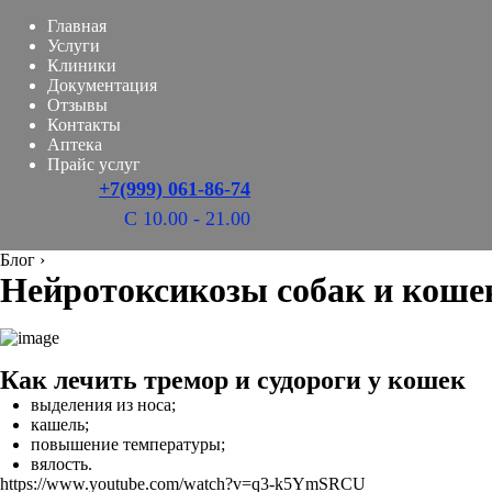
Главная
Услуги
Клиники
Документация
Отзывы
Контакты
Аптека
Прайс услуг
+7(999) 061-86-74
С 10.00 - 21.00
Блог
›
Нейротоксикозы собак и коше
Как лечить тремор и судороги у кошек
выделения из носа;
кашель;
повышение температуры;
вялость.
https://www.youtube.com/watch?v=q3-k5YmSRCU