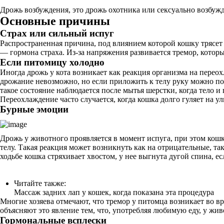
Дрожь возбуждения, это дрожь охотника или сексуально возбужд
Основные причины
Страх или сильный испуг
Распространенная причина, под влиянием которой кошку трясет
— гормона страха. Из-за напряжения развивается тремор, которы
Если питомицу холодно
Иногда дрожь у кота возникает как реакция организма на переох
дрожание невозможно, но если приложить к телу руку можно поч
такое состояние наблюдается после мытья шерстки, когда тело и
Переохлаждение часто случается, когда кошка долго гуляет на 
Бурные эмоции
Дрожь у животного проявляется в момент испуга, при этом кошк
телу. Такая реакция может возникнуть как на отрицательные, т
ходьбе кошка стряхивает хвостом, у нее выгнута дугой спина, ес
Читайте также:
Массаж задних лап у кошек, когда показана эта процедура
Многие хозяева отмечают, что тремор у питомца возникает во вр
объясняют это явление тем, что, употребляя любимую еду, у жи
Гормональные всплески