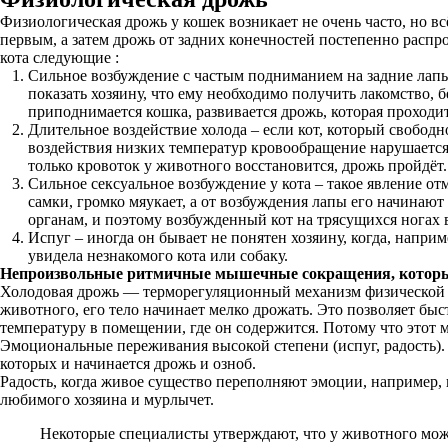
Физиологическая дрожь у кошек возникает не очень часто, но вс
первым, а затем дрожь от задних конечностей постепенно распр
кота следующие :
Сильное возбуждение с частым подниманием на задние лапы 
показать хозяину, что ему необходимо получить лакомство, 
приподнимается кошка, развивается дрожь, которая проходит
Длительное воздействие холода – если кот, который свободно
воздействия низких температур кровообращение нарушается 
только кровоток у животного восстановится, дрожь пройдёт. 
Сильное сексуальное возбуждение у кота – такое явление от
самки, громко мяукает, а от возбуждения лапы его начинают
органам, и поэтому возбужденный кот на трясущихся ногах в
Испуг – иногда он бывает не понятен хозяину, когда, наприм
увидела незнакомого кота или собаку.
Непроизвольные ритмичные мышечные сокращения, которые 
Холодовая дрожь — терморегуляционный механизм физической з
животного, его тело начинает мелко дрожать. Это позволяет быс
температуру в помещении, где он содержится. Потому что этот 
Эмоциональные переживания высокой степени (испуг, радость).
которых и начинается дрожь и озноб.
Радость, когда живое существо переполняют эмоции, например, 
любимого хозяина и мурлычет.
Некоторые специалисты утверждают, что у животного може