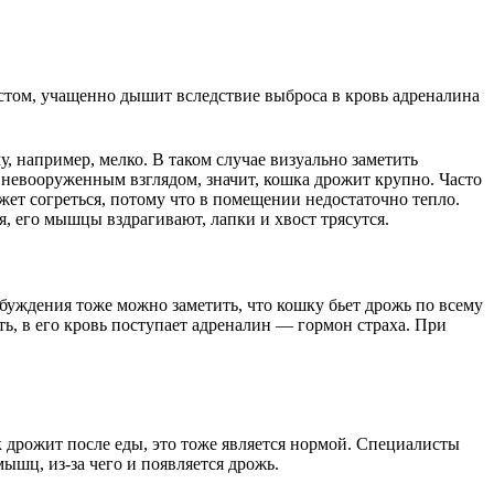
стом, учащенно дышит вследствие выброса в кровь адреналина
, например, мелко. В таком случае визуально заметить
 невооруженным взглядом, значит, кошка дрожит крупно. Часто
ожет согреться, потому что в помещении недостаточно тепло.
я, его мышцы вздрагивают, лапки и хвост трясутся.
збуждения тоже можно заметить, что кошку бьет дрожь по всему
ть, в его кровь поступает адреналин — гормон страха. При
к дрожит после еды, это тоже является нормой. Специалисты
шц, из-за чего и появляется дрожь.