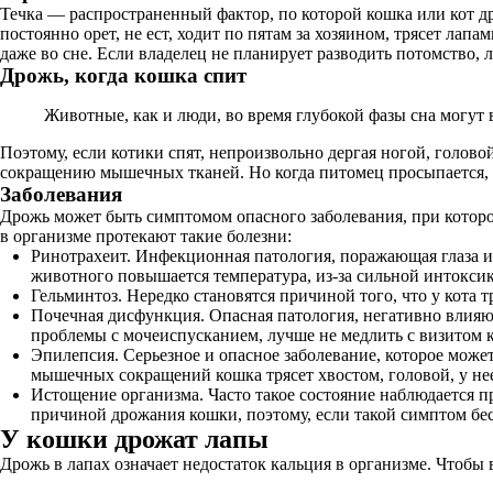
Течка — распространенный фактор, по которой кошка или кот др
постоянно орет, не ест, ходит по пятам за хозяином, трясет ла
даже во сне. Если владелец не планирует разводить потомство, 
Дрожь, когда кошка спит
Животные, как и люди, во время глубокой фазы сна могут 
Поэтому, если котики спят, непроизвольно дергая ногой, голов
сокращению мышечных тканей. Но когда питомец просыпается, в
Заболевания
Дрожь может быть симптомом опасного заболевания, при котором
в организме протекают такие болезни:
Ринотрахеит. Инфекционная патология, поражающая глаза и 
животного повышается температура, из-за сильной интоксика
Гельминтоз. Нередко становятся причиной того, что у кота т
Почечная дисфункция. Опасная патология, негативно влияю
проблемы с мочеиспусканием, лучше не медлить с визитом к
Эпилепсия. Серьезное и опасное заболевание, которое може
мышечных сокращений кошка трясет хвостом, головой, у нее
Истощение организма. Часто такое состояние наблюдается п
причиной дрожания кошки, поэтому, если такой симптом бес
У кошки дрожат лапы
Дрожь в лапах означает недостаток кальция в организме. Чтобы