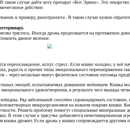
 В таком случае дайте коту препарат «Кот Эрвин». Это лекарств
мочегонное действие.
ания, к примеру, ринотрахеита . В таком случае нужно обратить
ветеринару.
 мелко трястись. Иногда дрожь продолжается на протяжении дов
спокоить данное явление.
я переохлаждение, испуг, стресс. Если кошке холодно, у неё на
ах, радость и прочие типы эмоционального перенапряжения такж
чем – через несколько минут физическое состояние питомца придё
ицательных эмоций, испытываемых домашним любимцем. Кошка мо
м эмоционального удовлетворения, в результате чего мышцы четв
зобидны. Ряд заболеваний способен спровоцировать состояние, 
м болезнетворных микроорганизмов на кожном покрове кошки. Ко
нечности. Решить проблему помогут специальные минеральные д
ки. В этом случае к трясучке добавляется немотивированная аг
ом кошка дрожит. Если дрожь у кошки сопровождается другими п