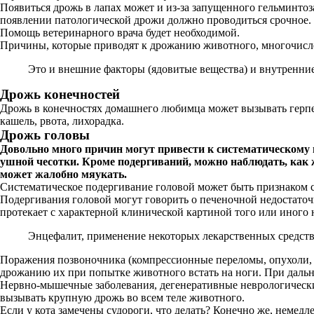
Появиться дрожь в лапах может и из-за запущенного гельминто
появлении патологической дрожи должно проводиться срочное. От
Помощь ветеринарного врача будет необходимой.
Причины, которые приводят к дрожанию животного, многочисл
Это и внешние факторы (ядовитые вещества) и внутренние
Дрожь конечностей
Дрожь в конечностях домашнего любимца может вызывать герпе
кашель, рвота, лихорадка.
Дрожь головы
Довольно много причин могут привести к систематическому
ушной чесотки. Кроме подергиваний, можно наблюдать, как 
может жалобно мяукать.
Систематическое подергивание головой может быть признаком сре
Подергивания головой могут говорить о печеночной недостато
протекает с характерной клинической картиной того или иного н
Энцефалит, применение некоторых лекарственных средств,
Поражения позвоночника (компрессионные переломы, опухоли, 
дрожанию их при попытке животного встать на ноги. При дальн
Нервно-мышечные заболевания, дегенеративные неврологически
вызывать крупную дрожь во всем теле животного.
Если у кота замечены судороги, что делать? Конечно же, немед