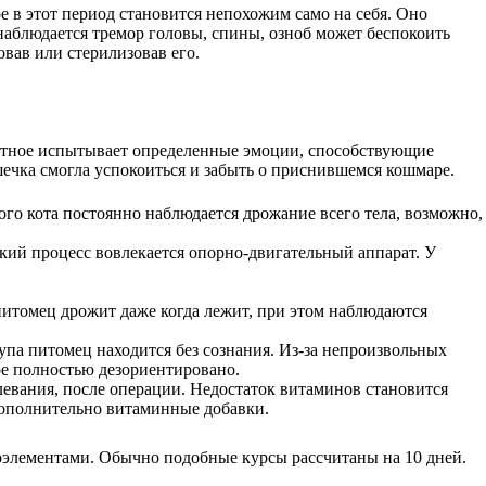
е в этот период становится непохожим само на себя. Оно
 наблюдается тремор головы, спины, озноб может беспокоить
овав или стерилизовав его.
животное испытывает определенные эмоции, способствующие
шечка смогла успокоиться и забыть о приснившемся кошмаре.
ого кота постоянно наблюдается дрожание всего тела, возможно,
кий процесс вовлекается опорно-двигательный аппарат. У
итомец дрожит даже когда лежит, при этом наблюдаются
упа питомец находится без сознания. Из-за непроизвольных
ое полностью дезориентировано.
левания, после операции. Недостаток витаминов становится
 дополнительно витаминные добавки.
роэлементами. Обычно подобные курсы рассчитаны на 10 дней.