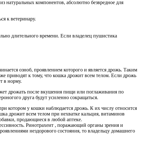
о из натуральных компонентов, абсолютно безвредное для
ся к ветеринару.
ольно длительного времени. Если владелец пушистика
чинается озноб, проявлением которого и является дрожь. Таким
е приводят к тому, что кошка дрожит всем телом. Если дрожь
т в норму.
жет дрожать после вкушения пищи или поглаживания по
ероногого друга будут усиленно сокращаться.
при котором у кошки наблюдается дрожь. К их числу относится
шка дрожит всем телом при нехватке кальция, витаминов
обавки, продающиеся в любой аптеке.
рессивность. Ринотрахеит , поражающий органы зрения и
роявлениями нездорового состояния, то владельцу домашнего