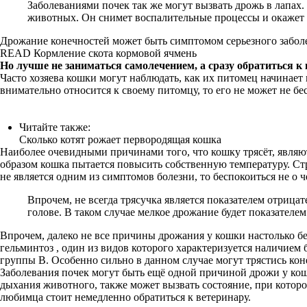
Заболеваниями почек так же могут вызвать дрожь в лапах.
животных. Он снимет воспалительные процессы и окажет 
Дрожание конечностей может быть симптомом серьезного заболев
READ Кормление скота кормовой ячмень
Но лучше не заниматься самолечением, а сразу обратиться к 
Часто хозяева кошки могут наблюдать, как их питомец начинает
внимательно относится к своему питомцу, то его не может не бе
Читайте также:
Сколько котят рожает первородящая кошка
Наиболее очевидными причинами того, что кошку трясёт, являютс
образом кошка пытается повысить собственную температуру. Стр
не является одним из симптомов болезни, то беспокоиться не о 
Впрочем, не всегда трясучка является показателем отр
голове. В таком случае мелкое дрожание будет показателе
Впрочем, далеко не все причины дрожания у кошки настолько бе
гельминтоз , один из видов которого характеризуется наличие
группы B. Особенно сильно в данном случае могут трястись ко
Заболевания почек могут быть ещё одной причиной дрожи у кош
дыхания животного, также может вызвать состояние, при котор
любимца стоит немедленно обратиться к ветеринару.