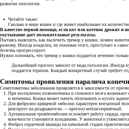
развитие патологии.
Читайте также:
Сколько в мире кошек и где живет наибольшее их количеств
В качестве первой помощи, если кот или котенок дрожит и ни
укутывание дает положительные результаты.
Пытаясь выяснить, как вылечить тремор у кошки, хозяин животно
разному. Иногда владелец, не понимая этого, приступает к само
болезнь прогрессирует.
Нужно понимать, что тремор у кошки поддается лечению только
Дальнейший прогноз зависит от вида патологии. Иногда к
поддается терапии. Каждый конкретный случай требует от
Симптомы проявления паралича конечн
Симптоматика заболевания проявляется в зависимости от причи
При воспалении позвоночника и спинного мозга возникает 
и мочевика. Кошка может начать облизывать и кусать задни
Для фиброзно-хрящевой эмболии характерен внезапный болев
реагирует на раздражители — прогноз неблагоприятный.
Артериальная тромбоэмболия осложняет работу сердца, пров
конечности становятся холодными. У животного утяжеляетс
Фиброз сердечной мышцы на начальной стадии практически 