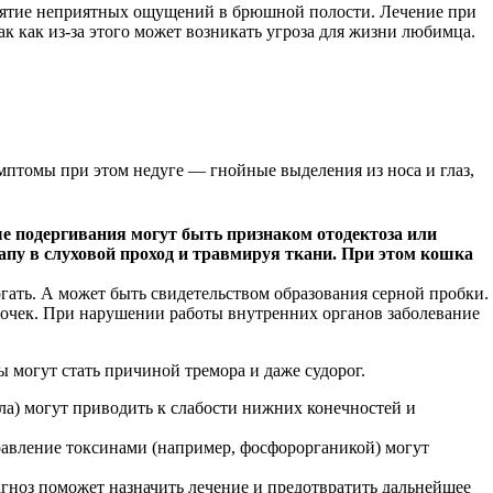
 снятие неприятных ощущений в брюшной полости. Лечение при
ак как из-за этого может возникать угроза для жизни любимца.
птомы при этом недуге — гнойные выделения из носа и глаз,
е подергивания могут быть признаком отодектоза или
апу в слуховой проход и травмируя ткани. При этом кошка
огать. А может быть свидетельством образования серной пробки.
почек. При нарушении работы внутренних органов заболевание
 могут стать причиной тремора и даже судорог.
а) могут приводить к слабости нижних конечностей и
авление токсинами (например, фосфорорганикой) могут
агноз поможет назначить лечение и предотвратить дальнейшее