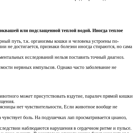
стоквашей или подслащенной теплой водой. Иногда теплое
рный путь, т.к. организмы кошки и человека устроены по-
пии не достигается, признаки болезни иногда стираются, но сама
ментальных исследований нельзя поставить точный диагноз.
имости нервных импульсов. Однако часто заболевание не
ивотного может присутствовать вздутие, паралич прямой кишки
ущения.
оясницы нет чувствительности, Если животное вообще не
 чувствует боль. На подушечках лап просматривается цианоз,
следствии наблюдаются нарушения в сердечном ритме и пульсе.