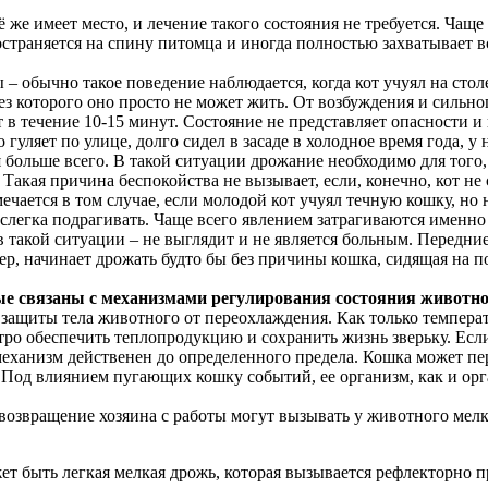
ё же имеет место, и лечение такого состояния не требуется. Чащ
остраняется на спину питомца и иногда полностью захватывает 
– обычно такое поведение наблюдается, когда кот учуял на сто
без которого оно просто не может жить. От возбуждения и сильн
 в течение 10-15 минут. Состояние не представляет опасности и
 гуляет по улице, долго сидел в засаде в холодное время года, у
больше всего. В такой ситуации дрожание необходимо для того,
Такая причина беспокойства не вызывает, если, конечно, кот не 
мечается в том случае, если молодой кот учуял течную кошку, но
 слегка подрагивать. Чаще всего явлением затрагиваются именно
 такой ситуации – не выглядит и не является больным. Передни
ер, начинает дрожать будто бы без причины кошка, сидящая на по
связаны с механизмами регулирования состояния животног
ащиты тела животного от переохлаждения. Как только температ
тро обеспечить теплопродукцию и сохранить жизнь зверьку. Если
механизм действенен до определенного предела. Кошка может пер
 Под влиянием пугающих кошку событий, ее организм, как и ор
возвращение хозяина с работы могут вызывать у животного мелк
т быть легкая мелкая дрожь, которая вызывается рефлекторно п