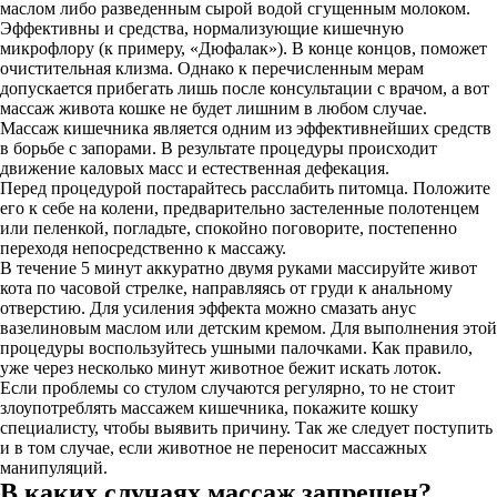
маслом либо разведенным сырой водой сгущенным молоком.
Эффективны и средства, нормализующие кишечную
микрофлору (к примеру, «Дюфалак»). В конце концов, поможет
очистительная клизма. Однако к перечисленным мерам
допускается прибегать лишь после консультации с врачом, а вот
массаж живота кошке не будет лишним в любом случае.
Массаж кишечника является одним из эффективнейших средств
в борьбе с запорами. В результате процедуры происходит
движение каловых масс и естественная дефекация.
Перед процедурой постарайтесь расслабить питомца. Положите
его к себе на колени, предварительно застеленные полотенцем
или пеленкой, погладьте, спокойно поговорите, постепенно
переходя непосредственно к массажу.
В течение 5 минут аккуратно двумя руками массируйте живот
кота по часовой стрелке, направляясь от груди к анальному
отверстию. Для усиления эффекта можно смазать анус
вазелиновым маслом или детским кремом. Для выполнения этой
процедуры воспользуйтесь ушными палочками. Как правило,
уже через несколько минут животное бежит искать лоток.
Если проблемы со стулом случаются регулярно, то не стоит
злоупотреблять массажем кишечника, покажите кошку
специалисту, чтобы выявить причину. Так же следует поступить
и в том случае, если животное не переносит массажных
манипуляций.
В каких случаях массаж запрещен?