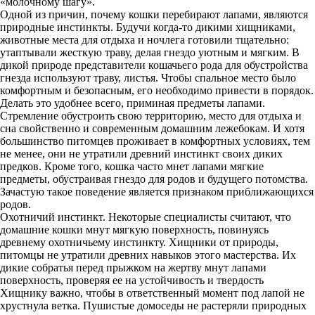
«молочному шагу».
Одной из причин, почему кошки перебирают лапами, являются
природные инстинкты. Будучи когда-то дикими хищниками,
животные места для отдыха и ночлега готовили тщательно:
утаптывали жесткую траву, делая гнездо уютным и мягким. В
дикой природе представители кошачьего рода для обустройства
гнезда используют траву, листья. Чтобы спальное место было
комфортным и безопасным, его необходимо привести в порядок.
Делать это удобнее всего, приминая предметы лапами.
Стремление обустроить свою территорию, место для отдыха и
сна свойственно и современным домашним лежебокам. И хотя
большинство питомцев проживает в комфортных условиях, тем
не менее, они не утратили древний инстинкт своих диких
предков. Кроме того, кошка часто мнет лапами мягкие
предметы, обустраивая гнездо для родов и будущего потомства.
Зачастую такое поведение является признаком приближающихся
родов.
Охотничий инстинкт. Некоторые специалисты считают, что
домашние кошки мнут мягкую поверхность, повинуясь
древнему охотничьему инстинкту. Хищники от природы,
питомцы не утратили древних навыков этого мастерства. Их
дикие собратья перед прыжком на жертву мнут лапами
поверхность, проверяя ее на устойчивость и твердость
Хищнику важно, чтобы в ответственный момент под лапой не
хрустнула ветка. Пушистые домоседы не растеряли природных