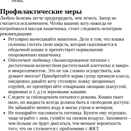
назад.
Профилактические меры
Любую болезнь легче предупредить, чем лечить. Запор не
считается исключением. Чтобы вашему коту никогда не
потребовался массаж кишечника, стоит следовать нехитрым
рекомендациям:
Регулярно вычесывайте животное. Дело в том, что кошки
склонны глотать свою шерсть, которая скапливается в
ободочной кишке и препятствует нормальному
опорожнению кишечнику.
Обеспечьте любимцу сбалансированное питание с
достаточным количеством растительной клетчатки и макро-
и микроэлементов. Это не так сложно осуществить, как
думают многие! Приобретайте корма супер премиум класса,
ежедневно давайте коту столовую ложку запаренных
отрубей, не пренебрегайте отварными овощами (капустой,
морковью и т. д.) и зерновыми кашами.
Следите за соблюдением питьевого режима. Кошки пьют
мало, но жидкость всегда должна быть в свободном доступе.
Не забывайте менять воду в миске утром и вечером;
Не поощряйте пассивность питомца. Купите ему игрушки,
чаще играйте с ним, гуляйте на свежем воздухе. Запомните –
чем больше он будет двигаться, тем меньше вероятность
того, что он столкнется с проблемами с ЖКТ.