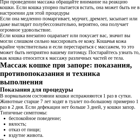
При проведении массажа обращайте внимание на реакцию
кошки. Если кошка упорно пытается встать, она может быть не в
настроении для этой процедуры
Если она медленно помаргивает, мурчит, дремлет, засыпает или
даже выглядит полубессознательно, вероятно, она получает
огромное удовольствие.
Если кошка внезапно оцарапает или покусает вас, значит вы
могли слишком сильно массировать ее кожу. Кошачья кожа
крайне чувствительна и если перестараться с массажем, то это
может быть неприятно вашему питомцу. Постарайтесь узнать то,
как кошка относится к массажу различных частей ее тела.
Массаж кошке при запоре: показания,
противопоказания и техника
выполнения
Показания для процедуры
В нормальном состоянии кошки испражняются 1 раз в сутки.
Животные старше 7 лет ходят в туалет по-большому примерно 1
раз в 2 дня. Если дефекации нет больше 3 дней, у кошки запор.
Типичные симптомы:
беспокойное поведение;
вялость;
отказ от пищи;
вздутие живота.