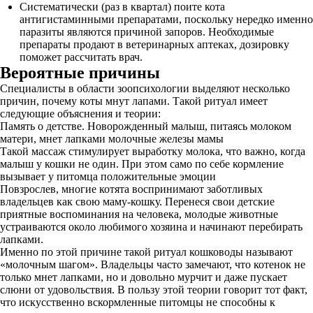
Систематически (раз в квартал) поите кота
антигистаминными препаратами, поскольку нередко именно
паразиты являются причиной запоров. Необходимые
препараты продают в ветеринарных аптеках, дозировку
поможет рассчитать врач.
Вероятные причины
Специалисты в области зоопсихологии выделяют несколько
причин, почему коты мнут лапами. Такой ритуал имеет
следующие объяснения и теории:
Память о детстве. Новорожденный малыш, питаясь молоком
матери, мнет лапками молочные железы мамы
Такой массаж стимулирует выработку молока, что важно, когда
малыш у кошки не один. При этом само по себе кормление
вызывает у питомца положительные эмоции
Повзрослев, многие котята воспринимают заботливых
владельцев как свою маму-кошку. Перенеся свои детские
приятные воспоминания на человека, молодые животные
устраиваются около любимого хозяина и начинают перебирать
лапками.
Именно по этой причине такой ритуал кошководы называют
«молочным шагом». Владельцы часто замечают, что котенок не
только мнет лапками, но и довольно мурчит и даже пускает
слюни от удовольствия. В пользу этой теории говорит тот факт,
что искусственно вскормленные питомцы не способны к