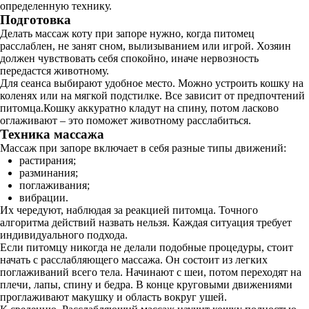
определенную технику.
Подготовка
Делать массаж коту при запоре нужно, когда питомец
расслаблен, не занят сном, вылизыванием или игрой. Хозяин
должен чувствовать себя спокойно, иначе нервозность
передастся животному.
Для сеанса выбирают удобное место. Можно устроить кошку на
коленях или на мягкой подстилке. Все зависит от предпочтений
питомца.Кошку аккуратно кладут на спину, потом ласково
оглаживают – это поможет животному расслабиться.
Техника массажа
Массаж при запоре включает в себя разные типы движений:
растирания;
разминания;
поглаживания;
вибрации.
Их чередуют, наблюдая за реакцией питомца. Точного
алгоритма действий назвать нельзя. Каждая ситуация требует
индивидуального подхода.
Если питомцу никогда не делали подобные процедуры, стоит
начать с расслабляющего массажа. Он состоит из легких
поглаживаний всего тела. Начинают с шеи, потом переходят на
плечи, лапы, спину и бедра. В конце круговыми движениями
проглаживают макушку и область вокруг ушей.