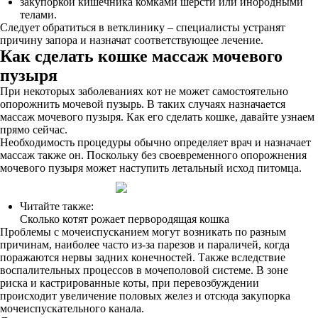
закупоркой кишечника комками шерсти или инородными
телами.
Следует обратиться в ветклинику – специалисты устранят
причину запора и назначат соответствующее лечение.
Как сделать кошке массаж мочевого
пузыря
При некоторых заболеваниях кот не может самостоятельно
опорожнить мочевой пузырь. В таких случаях назначается
массаж мочевого пузыря. Как его сделать кошке, давайте узнаем
прямо сейчас.
Необходимость процедуры обычно определяет врач и назначает
массаж также он. Поскольку без своевременного опорожнения
мочевого пузыря может наступить летальный исход питомца.
Читайте также:
Сколько котят рожает первородящая кошка
Проблемы с мочеиспусканием могут возникать по разным
причинам, наиболее часто из-за парезов и параличей, когда
поражаются нервы задних конечностей. Также вследствие
воспалительных процессов в мочеполовой системе. В зоне
риска и кастрированные коты, при перевозбуждении
происходит увеличение половых желез и отсюда закупорка
мочеиспускательного канала.