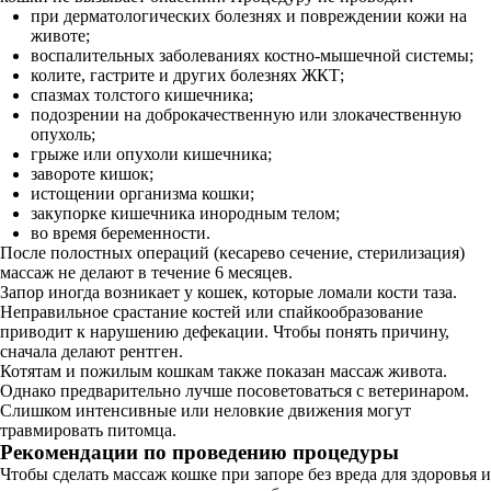
при дерматологических болезнях и повреждении кожи на
животе;
воспалительных заболеваниях костно-мышечной системы;
колите, гастрите и других болезнях ЖКТ;
спазмах толстого кишечника;
подозрении на доброкачественную или злокачественную
опухоль;
грыже или опухоли кишечника;
завороте кишок;
истощении организма кошки;
закупорке кишечника инородным телом;
во время беременности.
После полостных операций (кесарево сечение, стерилизация)
массаж не делают в течение 6 месяцев.
Запор иногда возникает у кошек, которые ломали кости таза.
Неправильное срастание костей или спайкообразование
приводит к нарушению дефекации. Чтобы понять причину,
сначала делают рентген.
Котятам и пожилым кошкам также показан массаж живота.
Однако предварительно лучше посоветоваться с ветеринаром.
Слишком интенсивные или неловкие движения могут
травмировать питомца.
Рекомендации по проведению процедуры
Чтобы сделать массаж кошке при запоре без вреда для здоровья и