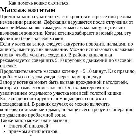
Как помочь кошке окотиться
Массаж котятам
Причины запора у котенка часто кроются в стрессе или резком
изменении рациона. Дефекация нарушается после отлучения от
матери.Мама-кошка сама делает массаж малышу, тщательно
вылизывая животик. Когда котенка забирают в новый дом, эту
функцию берет на себя хозяин.
Если у котенка запор, следует аккуратно поводить пальцами по
животу, имитируя вылизывание. Можно использовать влажный
спонж, чтобы усилить сходство. В районе кишечника
рекомендуется совершить 5-10 круговых движений по часовой
стрелке.
Продолжительность массажа котенку – 5-10 минут. Как правило,
проблемы со стулом уходят через пару процедур.
Запор у котенка может быть вызван врожденной патологией,
которая называется мегаколон. Она характеризуется
увеличением отдельного участка или всей толстой кишки.
Болезнь диагностируют с помощью рентгеновских
исследований. В редких случаях ее можно вылечить
консервативными методами, но чаще всего требуется операция
по удалению проблемной зоны.
Также запор может быть вызван:
глистной инвазией;
приемом антибиотиков;