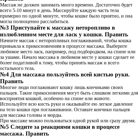
Массаж не должен занимать много времени. Достаточно будет
всего 5-10 минут в день. Массируйте каждую часть тела
примерно по одной минуте, чтобы кошке было приятно, и она
могла полноценно расслабиться.
№3 Приступайте к массажу неторопливо в
излюбленном месте для ласк у кошки. Править
Начните массаж с неторопливых поглаживаний, чтобы кошка
привыкла к прикосновениям в процессе массажа. Выберите
любимое место ласк, например, под подбородком, на спине или
за ушами. Начало массажа в любимом месте у кошки сделает ее
более податливой к тому, чтобы принять массаж и всего
остального тела.
№4 Для массажа пользуйтесь всей кистью руки.
Править
Многие люди поглаживают кошку лишь кончиками своих
пальцев. Такие прикосновения могут быть слишком легкими для
восприятия кошкой, особенно на спине или животе.
Используйте всю кисть руки и оказывайте ею легкое давление
на тело кошки при поглаживании. Оставьте кончики пальцев
для массажа головы и морды.
При массаже можно пользоваться одной рукой или сразу двумя.
№5 Следите за реакциями кошки в процессе
массажа. Править