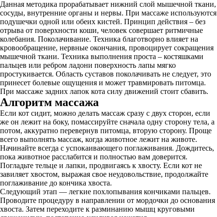
Данная методика прорабатывает нижний слой мышечной ткани,
сосуды, внутренние органы и нервы. При массаже используются
подушечки одной или обеих кистей. Принцип действия – без
отрыва от поверхности коши, человек совершает ритмичные
колебания. Поколачивание. Техника благотворно влияет на
кровообращение, нервные окончания, провоцирует сокращения
мышечной ткани. Техника выполнения проста – костяшками
пальцев или ребром ладони поверхность лапы мягко
простукивается. Область суставов поколачивать не следует, это
принесет болевые ощущения и может травмировать питомца.
При массаже задних лапок кота силу движений стоит сбавить.
Алгоритм массажа
Если кот сидит, можно делать массаж сразу с двух сторон, если
же он лежит на боку, помассируйте сначала одну сторону тела, а
потом, аккуратно перевернув питомца, вторую сторону. Проще
всего выполнять массаж, когда животное лежит на животе.
Начинайте всегда с успокаивающего поглаживания. Дождитесь,
пока животное расслабится и полностью вам доверится.
Погладьте тельце и лапки, продвигаясь к хвосту. Если кот не
завиляет хвостом, выражая свое неудовольствие, продолжайте
поглаживание до кончика хвоста.
Следующий этап — легкие похлопывания кончиками пальцев.
Проводите процедуру в направлении от мордочки до основания
хвоста. Затем переходите к разминанию мышц круговыми