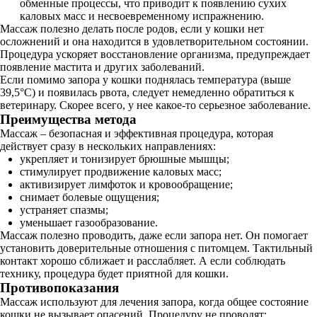
обменные процессы, что приводит к появлению сухих
каловых масс и несвоевременному испражнению.
Массаж полезно делать после родов, если у кошки нет
осложнений и она находится в удовлетворительном состоянии.
Процедура ускоряет восстановление организма, предупреждает
появление мастита и других заболеваний.
Если помимо запора у кошки поднялась температура (выше
39,5°C) и появилась рвота, следует немедленно обратиться к
ветеринару. Скорее всего, у нее какое-то серьезное заболевание.
Преимущества метода
Массаж – безопасная и эффективная процедура, которая
действует сразу в нескольких направлениях:
укрепляет и тонизирует брюшные мышцы;
стимулирует продвижение каловых масс;
активизирует лимфоток и кровообращение;
снимает болевые ощущения;
устраняет спазмы;
уменьшает газообразование.
Массаж полезно проводить, даже если запора нет. Он помогает
установить доверительные отношения с питомцем. Тактильный
контакт хорошо сближает и расслабляет. А если соблюдать
технику, процедура будет приятной для кошки.
Противопоказания
Массаж используют для лечения запора, когда общее состояние
кошки не вызывает опасений. Процедуру не проводят: