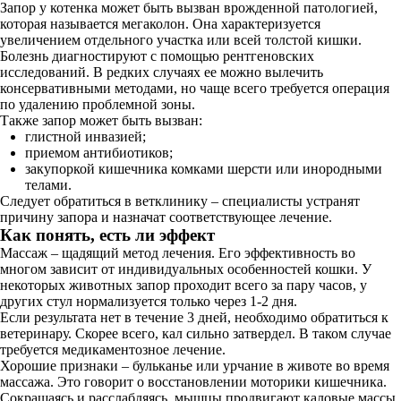
Запор у котенка может быть вызван врожденной патологией,
которая называется мегаколон. Она характеризуется
увеличением отдельного участка или всей толстой кишки.
Болезнь диагностируют с помощью рентгеновских
исследований. В редких случаях ее можно вылечить
консервативными методами, но чаще всего требуется операция
по удалению проблемной зоны.
Также запор может быть вызван:
глистной инвазией;
приемом антибиотиков;
закупоркой кишечника комками шерсти или инородными
телами.
Следует обратиться в ветклинику – специалисты устранят
причину запора и назначат соответствующее лечение.
Как понять, есть ли эффект
Массаж – щадящий метод лечения. Его эффективность во
многом зависит от индивидуальных особенностей кошки. У
некоторых животных запор проходит всего за пару часов, у
других стул нормализуется только через 1-2 дня.
Если результата нет в течение 3 дней, необходимо обратиться к
ветеринару. Скорее всего, кал сильно затвердел. В таком случае
требуется медикаментозное лечение.
Хорошие признаки – бульканье или урчание в животе во время
массажа. Это говорит о восстановлении моторики кишечника.
Сокращаясь и расслабляясь, мышцы продвигают каловые массы