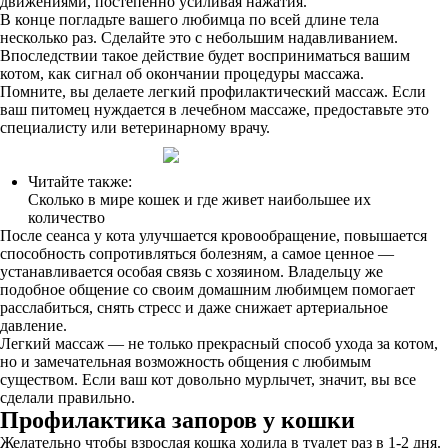
движениями, постепенно усиливая нажатия.
В конце погладьте вашего любимца по всей длине тела
несколько раз. Сделайте это с небольшим надавливанием.
Впоследствии такое действие будет восприниматься вашим
котом, как сигнал об окончании процедуры массажа.
Помните, вы делаете легкий профилактический массаж. Если
ваш питомец нуждается в лечебном массаже, предоставьте это
специалисту или ветеринарному врачу.
Читайте также:
Сколько в мире кошек и где живет наибольшее их
количество
После сеанса у кота улучшается кровообращение, повышается
способность сопротивляться болезням, а самое ценное —
устанавливается особая связь с хозяином. Владельцу же
подобное общение со своим домашним любимцем помогает
расслабиться, снять стресс и даже снижает артериальное
давление.
Легкий массаж — не только прекрасный способ ухода за котом,
но и замечательная возможность общения с любимым
существом. Если ваш кот довольно мурлычет, значит, вы все
сделали правильно.
Профилактика запоров у кошки
Желательно чтобы взрослая кошка ходила в туалет раз в 1-2 дня.