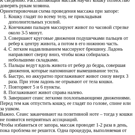
К сведению. Расслабляющий массаж научит кошку полностью
доверять рукам хозяина.
Ориентировочная схема проведения массажа при запоре:
Кошку гладят по всему телу, не прикладывая
дополнительных усилий.
Кончиками пальцев массируют живот по часовой стрелке
около 3-5 минут.
Совершают круговые движения подушечками пальцев от
ребер к центру живота, а потом в его нижнюю часть.
С легким надавливанием массируют брюшину. Ладонь
направляют сверху вниз, чтобы кожа собиралась
небольшими складками.
Пальцы ведут вдоль живота от ребер до бедра, совершая
движения, которые напоминают вымешивание теста.
Быстро, но аккуратно проглаживают живот снизу вверх 3
раза. При этом ладонь не отрывают от тела кошки.
Повторяют 5 и 6 пункты.
Поглаживают живот справа налево.
Завершают сеанс легкими похлопывающими движениями.
Перед тем как отпустить кошку, ее гладят по голове, спине или
за ушком.
Важно. Сеанс заканчивают на позитивной ноте – тогда у кошки
не появится неприятных ассоциаций.
Чтобы избавиться от запора, массаж проводят 1-2 раза в день,
пока проблема не решится. Одна процедура, выполняемая от