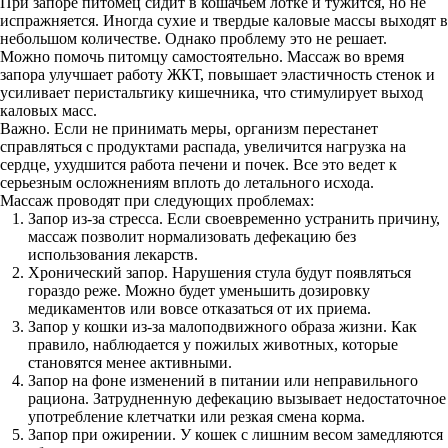
При запоре питомец сидит в кошачьем лотке и тужится, но не
испражняется. Иногда сухие и твердые каловые массы выходят в
небольшом количестве. Однако проблему это не решает.
Можно помочь питомцу самостоятельно. Массаж во время
запора улучшает работу ЖКТ, повышает эластичность стенок и
усиливает перистальтику кишечника, что стимулирует выход
каловых масс.
Важно. Если не принимать меры, организм перестанет
справляться с продуктами распада, увеличится нагрузка на
сердце, ухудшится работа печени и почек. Все это ведет к
серьезным осложнениям вплоть до летального исхода.
Массаж проводят при следующих проблемах:
Запор из-за стресса. Если своевременно устранить причину,
массаж позволит нормализовать дефекацию без
использования лекарств.
Хронический запор. Нарушения стула будут появляться
гораздо реже. Можно будет уменьшить дозировку
медикаментов или вовсе отказаться от их приема.
Запор у кошки из-за малоподвижного образа жизни. Как
правило, наблюдается у пожилых животных, которые
становятся менее активными.
Запор на фоне изменений в питании или неправильного
рациона. Затрудненную дефекацию вызывает недостаточное
употребление клетчатки или резкая смена корма.
Запор при ожирении. У кошек с лишним весом замедляются