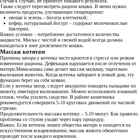
случая к случаю, не принесет никакого результата.
Также следует пересмотреть рацион кошки. В меню нужно
включить продукты, улучшающие пищеварение:
овощи и зелень – богаты клетчаткой;
кефир, натуральный йогурт – содержат молочнокислые
бактерии.
Важно условие – потребление достаточного количества
жидкости. Миска с чистой и свежей водой всегда должна
находиться в зоне досягаемости кошки.
Массаж котятам
Причины запора у котенка часто кроются в стрессе или резком
изменении рациона. Дефекация нарушается после отлучения от
матери.Мама-кошка сама делает массаж малышу, тщательно
вылизывая животик. Когда котенка забирают в новый дом, эту
функцию берет на себя хозяин.
Если у котенка запор, следует аккуратно поводить пальцами по
животу, имитируя вылизывание. Можно использовать влажный
спонж, чтобы усилить сходство. В районе кишечника
рекомендуется совершить 5-10 круговых движений по часовой
стрелке.
Продолжительность массажа котенку – 5-10 минут. Как правило,
проблемы со стулом уходят через пару процедур.
Важно. Если котенок лишен общества матери и находится на
искусственном вскармливании, массаж живота обязательно
проводят после каждого кормления.