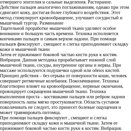
отмершего эпителия и сальные выделения. Растирание.
Действие пальцев аналогично поглаживаниям, однако при этом
сдвигают кожу, достигая более глубокого воздействия. Этот
метод стимулирует кровообращение, улучшает сосудистый и
мышечный тургор. Разминание
Тщательной проработке мышечной ткани уделяют особое
внимание и большую часть времени. Техника исполняется
кончиками пальцев и самым верхом ладони. При помощи
пальцев фиксируют , смещают и слегка приподнимают складку
кожи и мышечной ткани
Затем ее прижимают боковой частью кисти руки к костям.
Вибрация. Данная методика прорабатывает нижний слой
мышечной ткани, сосуды, внутренние органы и нервы. При
массаже используются подушечки одной или обеих кистей.
Принцип действия – без отрыва от поверхности коши, человек
совершает ритмичные колебания. Поколачивание. Техника
благотворно влияет на кровообращение, нервные окончания,
провоцирует сокращения мышечной ткани. Техника
выполнения проста – костяшками пальцев или ребром ладони
поверхность лапы мягко простукивается. Область суставов
поколачивать не следует, это принесет болевые ощущения и
может травмировать питомца.
При помощи пальцев фиксируют , смещают и слегка
приподнимают складку кожи и мышечной ткани. Затем ее
прижимают боковой частью кисти руки к костям. Вибрация.