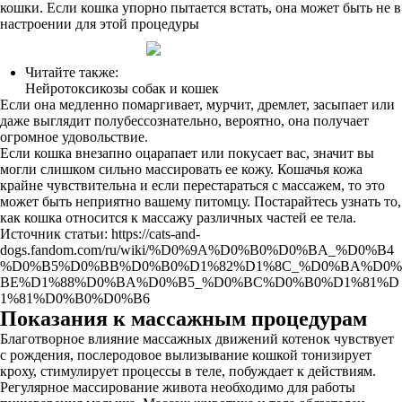
кошки. Если кошка упорно пытается встать, она может быть не в
настроении для этой процедуры
Читайте также:
Нейротоксикозы собак и кошек
Если она медленно помаргивает, мурчит, дремлет, засыпает или
даже выглядит полубессознательно, вероятно, она получает
огромное удовольствие.
Если кошка внезапно оцарапает или покусает вас, значит вы
могли слишком сильно массировать ее кожу. Кошачья кожа
крайне чувствительна и если перестараться с массажем, то это
может быть неприятно вашему питомцу. Постарайтесь узнать то,
как кошка относится к массажу различных частей ее тела.
Источник статьи: https://cats-and-
dogs.fandom.com/ru/wiki/%D0%9A%D0%B0%D0%BA_%D0%B4
%D0%B5%D0%BB%D0%B0%D1%82%D1%8C_%D0%BA%D0%
BE%D1%88%D0%BA%D0%B5_%D0%BC%D0%B0%D1%81%D
1%81%D0%B0%D0%B6
Показания к массажным процедурам
Благотворное влияние массажных движений котенок чувствует
с рождения, послеродовое вылизывание кошкой тонизирует
кроху, стимулирует процессы в теле, побуждает к действиям.
Регулярное массирование живота необходимо для работы