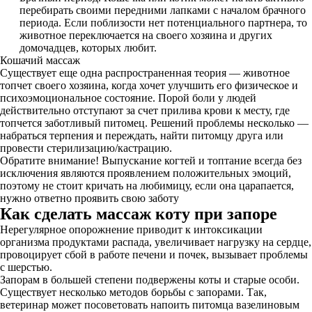
перебирать своими передними лапками с началом брачного
периода. Если поблизости нет потенциального партнера, то
животное переключается на своего хозяина и других
домочадцев, которых любит.
Кошачий массаж
Существует еще одна распространенная теория — животное
топчет своего хозяина, когда хочет улучшить его физическое и
психоэмоциональное состояние. Порой боли у людей
действительно отступают за счет прилива крови к месту, где
топчется заботливый питомец. Решений проблемы несколько —
набраться терпения и переждать, найти питомцу друга или
провести стерилизацию/кастрацию.
Обратите внимание! Выпускание когтей и топтание всегда без
исключения являются проявлением положительных эмоций,
поэтому не стоит кричать на любимицу, если она царапается,
нужно ответно проявить свою заботу
Как сделать массаж коту при запоре
Нерегулярное опорожнение приводит к интоксикации
организма продуктами распада, увеличивает нагрузку на сердце,
провоцирует сбой в работе печени и почек, вызывает проблемы
с шерстью.
Запорам в большей степени подвержены коты и старые особи.
Существует несколько методов борьбы с запорами. Так,
ветеринар может посоветовать напоить питомца вазелиновым