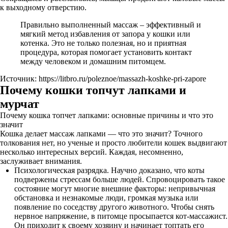
к выходному отверстию.
Правильно выполненный массаж – эффективный и
мягкий метод избавления от запора у кошки или
котенка. Это не только полезная, но и приятная
процедура, которая помогает установить контакт
между человеком и домашним питомцем.
Источник: https://litbro.ru/poleznoe/massazh-koshke-pri-zapore
Почему кошки топчут лапками и
мурчат
Почему кошка топчет лапками: основные причины и что это
значит
Кошка делает массаж лапками — что это значит? Точного
толкования нет, но ученые и просто любители кошек выдвигают
несколько интересных версий. Каждая, несомненно,
заслуживает внимания.
Психологическая разрядка. Научно доказано, что коты
подвержены стрессам больше людей. Спровоцировать такое
состояние могут многие внешние факторы: непривычная
обстановка и незнакомые люди, громкая музыка или
появление по соседству другого животного. Чтобы снять
нервное напряжение, в питомце просыпается кот-массажист.
Он приходит к своему хозяину и начинает топтать его