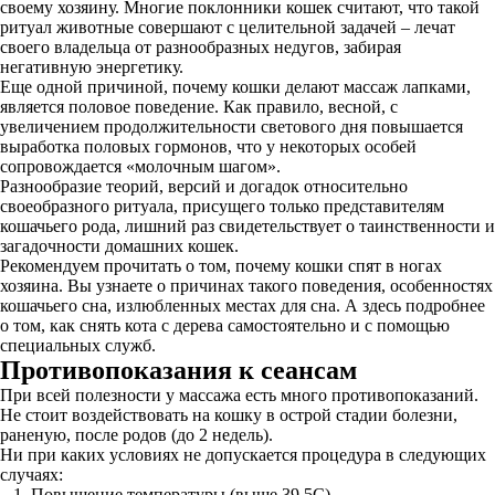
своему хозяину. Многие поклонники кошек считают, что такой
ритуал животные совершают с целительной задачей – лечат
своего владельца от разнообразных недугов, забирая
негативную энергетику.
Еще одной причиной, почему кошки делают массаж лапками,
является половое поведение. Как правило, весной, с
увеличением продолжительности светового дня повышается
выработка половых гормонов, что у некоторых особей
сопровождается «молочным шагом».
Разнообразие теорий, версий и догадок относительно
своеобразного ритуала, присущего только представителям
кошачьего рода, лишний раз свидетельствует о таинственности и
загадочности домашних кошек.
Рекомендуем прочитать о том, почему кошки спят в ногах
хозяина. Вы узнаете о причинах такого поведения, особенностях
кошачьего сна, излюбленных местах для сна. А здесь подробнее
о том, как снять кота с дерева самостоятельно и с помощью
специальных служб.
Противопоказания к сеансам
При всей полезности у массажа есть много противопоказаний.
Не стоит воздействовать на кошку в острой стадии болезни,
раненую, после родов (до 2 недель).
Ни при каких условиях не допускается процедура в следующих
случаях:
Повышение температуры (выше 39,5С).