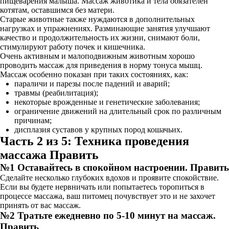
пищеварения малыша. Массаж животика и тела обязателен
котятам, оставшимся без матери.
Старые животные также нуждаются в дополнительных
нагрузках и упражнениях. Разминающие занятия улучшают
качество и продолжительность их жизни, снимают боли,
стимулируют работу почек и кишечника.
Очень активным и малоподвижным животным хорошо
проводить массаж для приведения в норму тонуса мышц.
Массаж особенно показан при таких состояниях, как:
параличи и парезы после падений и аварий;
травмы (реабилитация);
некоторые врожденные и генетические заболевания;
ограничение движений на длительный срок по различным
причинам;
дисплазия суставов у крупных пород кошачьих.
Часть 2 из 5: Техника проведения
массажа Править
№1 Оставайтесь в спокойном настроении. Править
Сделайте несколько глубоких вдохов и проявите спокойствие.
Если вы будете нервничать или попытаетесь торопиться в
процессе массажа, ваш питомец почувствует это и не захочет
принять от вас массаж.
№2 Тратьте ежедневно по 5-10 минут на массаж.
Править