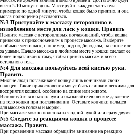
Массаж не должен занимать много времени. Достаточно будет
всего 5-10 минут в день. Массируйте каждую часть тела
примерно по одной минуте, чтобы кошке было приятно, и она
могла полноценно расслабиться.
№3 Приступайте к массажу неторопливо в
излюбленном месте для ласк у кошки. Править
Начните массаж с неторопливых поглаживаний, чтобы кошка
привыкла к прикосновениям в процессе массажа. Выберите
любимое место ласк, например, под подбородком, на спине или
за ушами. Начало массажа в любимом месте у кошки сделает ее
более податливой к тому, чтобы принять массаж и всего
остального тела.
№4 Для массажа пользуйтесь всей кистью руки.
Править
Многие люди поглаживают кошку лишь кончиками своих
пальцев. Такие прикосновения могут быть слишком легкими для
восприятия кошкой, особенно на спине или животе.
Используйте всю кисть руки и оказывайте ею легкое давление
на тело кошки при поглаживании. Оставьте кончики пальцев
для массажа головы и морды.
При массаже можно пользоваться одной рукой или сразу двумя.
№5 Следите за реакциями кошки в процессе
массажа. Править
При проведении массажа обращайте внимание на реакцию