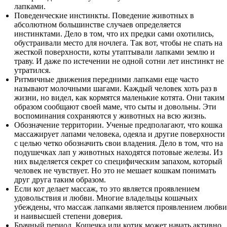
лапками.
Поведенческие инстинкты. Поведение животных в
абсолютном большинстве случаев определяется
инстинктами. Дело в том, что их предки сами охотились,
обустраивали место для ночлега. Так вот, чтобы не спать на
жесткой поверхности, коты утаптывали лапками землю и
траву. И даже по истечении не одной сотни лет инстинкт не
утратился.
Ритмичные движения передними лапками еще часто
называют молочными шагами. Каждый человек хоть раз в
жизни, но видел, как кормятся маленькие котята. Они таким
образом сообщают своей маме, что сыты и довольны. Эти
воспоминания сохраняются у животных на всю жизнь.
Обозначение территории. Ученые предполагают, что кошка
массажирует лапами человека, одеяла и другие поверхности
с целью четко обозначить свои владения. Дело в том, что на
подушечках лап у животных находятся потовые железы. Из
них выделяется секрет со специфическим запахом, который
человек не чувствует. Но это не мешает кошкам понимать
друг друга таким образом.
Если кот делает массаж, то это является проявлением
удовольствия и любви. Многие владельцы кошачьих
убеждены, что массаж лапками является проявлением любви
и наивысшей степени доверия.
Брачный период. Кошечка или котик может начать активно