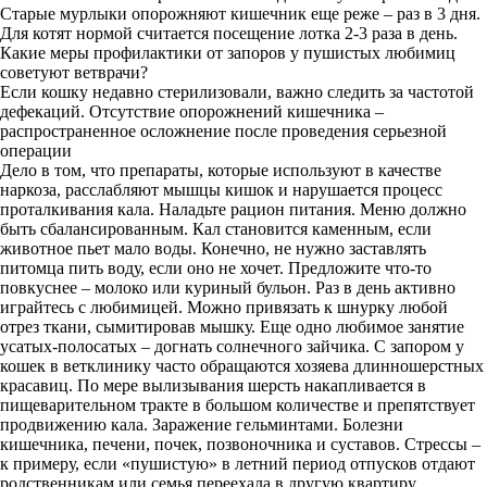
Старые мурлыки опорожняют кишечник еще реже – раз в 3 дня.
Для котят нормой считается посещение лотка 2-3 раза в день.
Какие меры профилактики от запоров у пушистых любимиц
советуют ветврачи?
Если кошку недавно стерилизовали, важно следить за частотой
дефекаций. Отсутствие опорожнений кишечника –
распространенное осложнение после проведения серьезной
операции
Дело в том, что препараты, которые используют в качестве
наркоза, расслабляют мышцы кишок и нарушается процесс
проталкивания кала. Наладьте рацион питания. Меню должно
быть сбалансированным. Кал становится каменным, если
животное пьет мало воды. Конечно, не нужно заставлять
питомца пить воду, если оно не хочет. Предложите что-то
повкуснее – молоко или куриный бульон. Раз в день активно
играйтесь с любимицей. Можно привязать к шнурку любой
отрез ткани, сымитировав мышку. Еще одно любимое занятие
усатых-полосатых – догнать солнечного зайчика. С запором у
кошек в ветклинику часто обращаются хозяева длинношерстных
красавиц. По мере вылизывания шерсть накапливается в
пищеварительном тракте в большом количестве и препятствует
продвижению кала. Заражение гельминтами. Болезни
кишечника, печени, почек, позвоночника и суставов. Стрессы –
к примеру, если «пушистую» в летний период отпусков отдают
родственникам или семья переехала в другую квартиру.