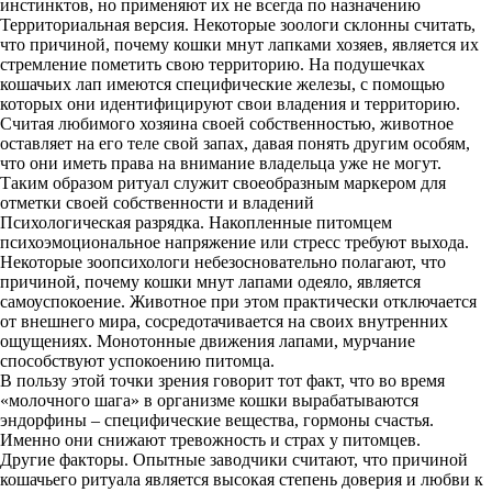
инстинктов, но применяют их не всегда по назначению
Территориальная версия. Некоторые зоологи склонны считать,
что причиной, почему кошки мнут лапками хозяев, является их
стремление пометить свою территорию. На подушечках
кошачьих лап имеются специфические железы, с помощью
которых они идентифицируют свои владения и территорию.
Считая любимого хозяина своей собственностью, животное
оставляет на его теле свой запах, давая понять другим особям,
что они иметь права на внимание владельца уже не могут.
Таким образом ритуал служит своеобразным маркером для
отметки своей собственности и владений
Психологическая разрядка. Накопленные питомцем
психоэмоциональное напряжение или стресс требуют выхода.
Некоторые зоопсихологи небезосновательно полагают, что
причиной, почему кошки мнут лапами одеяло, является
самоуспокоение. Животное при этом практически отключается
от внешнего мира, сосредотачивается на своих внутренних
ощущениях. Монотонные движения лапами, мурчание
способствуют успокоению питомца.
В пользу этой точки зрения говорит тот факт, что во время
«молочного шага» в организме кошки вырабатываются
эндорфины – специфические вещества, гормоны счастья.
Именно они снижают тревожность и страх у питомцев.
Другие факторы. Опытные заводчики считают, что причиной
кошачьего ритуала является высокая степень доверия и любви к