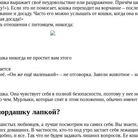
ошка выражает своё неудовольствие или раздражение. Причём ш
у!»). Если это не помогает, кошка переходит на ворчание – пос
ание и досаду. Часто его можно услышать от кошки, когда она н
ая досада!»
ть отношения с питомцем, никогда:
шка никогда не простит вам этого
ается
её. «Он же ещё маленький» – не отговорка. Завели животное – на
шка. Она чувствует себя в полной безопасности, поэтому у нее
 о чем. Мурлыки, которые спят в этом положении, обычно имеют
мордашку лапкой?
шистых любимцев, а лучше посмотрим на самих себя. Вы знаете,
х домашних. В частности, кто-то под утро застает себя лежащим
бно, и все. Так что не будем задавать лишних вопросов. Ее коша