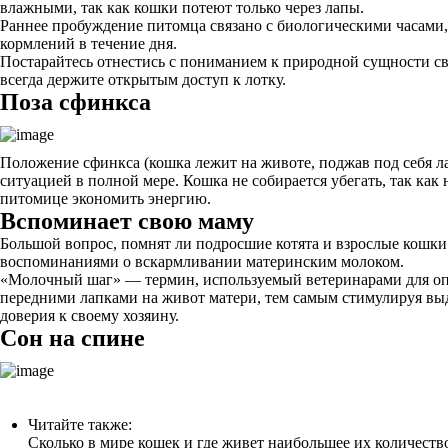
влажными, так как кошки потеют только через лапы.
Раннее пробуждение питомца связано с биологическими часами,
кормлений в течение дня.
Постарайтесь отнестись с пониманием к природной сущности св
всегда держите открытым доступ к лотку.
Поза сфинкса
Положение сфинкса (кошка лежит на животе, поджав под себя л
ситуацией в полной мере. Кошка не собирается убегать, так как 
питомице экономить энергию.
Вспоминает свою маму
Большой вопрос, помнят ли подросшие котята и взрослые кошки 
воспоминаниями о вскармливании материнским молоком.
«Молочный шаг» ― термин, используемый ветеринарами для оп
передними лапками на живот матери, тем самым стимулируя выд
доверия к своему хозяину.
Сон на спине
Читайте также:
Сколько в мире кошек и где живет наибольшее их количеств