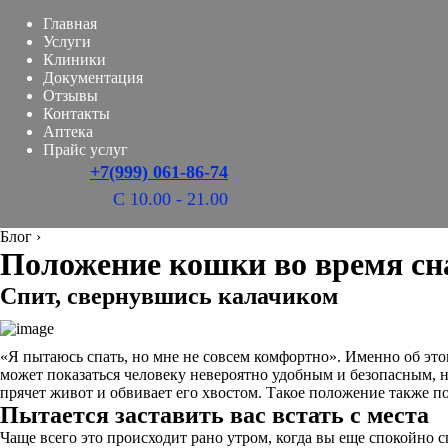
Главная
Услуги
Клиники
Документация
Отзывы
Контакты
Аптека
Прайс услуг
+7(999) 061-86-74
С 10.00 - 21.00
Блог
›
Положение кошки во время сна
Спит, свернувшись калачиком
«Я пытаюсь спать, но мне не совсем комфортно». Именно об этом
может показаться человеку невероятно удобным и безопасным, н
прячет живот и обвивает его хвостом. Такое положение также п
Пытается заставить вас встать с места
Чаще всего это происходит рано утром, когда вы еще спокойно с