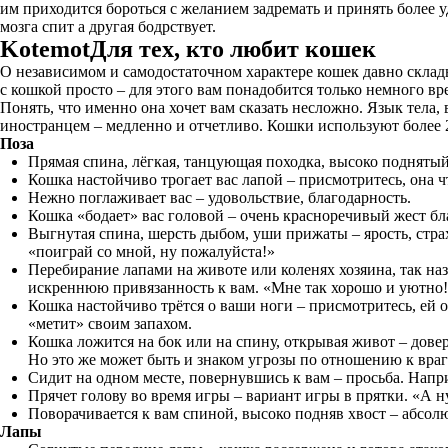
им приходится бороться с желанием задремать и принять более у
мозга спит а другая бодрствует.
KotemotДля тех, кто любит кошек
О независимом и самодостаточном характере кошек давно склады
с кошкой просто – для этого вам понадобится только немного вр
Понять, что именно она хочет вам сказать несложно. Язык тела, 
иностранцем – медленно и отчетливо. Кошки используют более 2
Поза
Прямая спина, лёгкая, танцующая походка, высоко подняты
Кошка настойчиво трогает вас лапой – присмотритесь, она чт
Нежно поглаживает вас – удовольствие, благодарность.
Кошка «бодает» вас головой – очень красноречивый жест бл
Выгнутая спина, шерсть дыбом, уши прижаты – ярость, страх
«поиграй со мной, ну пожалуйста!»
Перебирание лапами на животе или коленях хозяина, так н
искреннюю привязанность к вам. «Мне так хорошо и уютно!
Кошка настойчиво трётся о ваши ноги – присмотритесь, ей 
«метит» своим запахом.
Кошка ложится на бок или на спину, открывая живот – довер
Но это же может быть и знаком угрозы по отношению к враг
Сидит на одном месте, повернувшись к вам – просьба. Напри
Прячет голову во время игры – вариант игры в прятки. «А н
Поворачивается к вам спиной, высоко подняв хвост – абсолю
Лапы