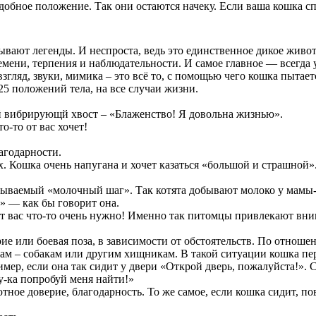
добное положение. Так они остаются начеку. Если ваша кошка спи
вают легенды. И неспроста, ведь это единственное дикое живот
емени, терпения и наблюдательности. И самое главное — всегда 
взгляд, звуки, мимика – это всё то, с помощью чего кошка пытает
5 положений тела, на все случаи жизни.
й вибрирующй хвост – «Блаженство! Я довольна жизнью».
о-то от вас хочет!
агодарности.
. Кошка очень напугана и хочет казаться «большой и страшной». 
азываемый «молочный шаг». Так котята добывают молоко у мамы
» — как бы говорит она.
от вас что-то очень нужно! Именно так питомцы привлекают вни
ие или боевая поза, в зависимости от обстоятельств. По отноше
ам – собакам или другим хищникам. В такой ситуации кошка пере
мер, если она так сидит у двери «Открой дверь, пожалуйста!». С
у-ка попробуй меня найти!»
тное доверие, благодарность. То же самое, если кошка сидит, п