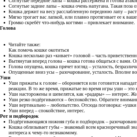
Согнутые передние лапы – кошка рассержена и готова атако
Согнутые задние лапы – кошка очень напугана. Такая поза оз
Кошка держит на весу расслабленную переднюю лапу – расте
Мягко трогает вас лапкой, или плавно протягивает ее к ваше
Громко скребёт что-нибудь когтями – привлекает внимание.
Голова
Читайте также:
Как помочь кошке окотиться
Кошка несколько раз «кивает» головой – часть приветстве
Вытянутая вперед голова – кошка готова общаться с вами. О
Голова опущена, кошка прячет взгляд – усталость, безразлич
Опущенные вниз усы – разочарование, усталость. Вполне во
Уши
Уши прижаты к голове – обороняется или готовится нападат
реакции. В то же время, прижатые во время игры уши – это 
Уши насторожены и шевелятся, как «радары» — интерес. Жив
Уши резко подёргиваются – беспокойство. Обратите внимани
Уши вертикально – любопытство. Отсюда поговорка: «ушки
Уши вперед – спокойствие, интерес.
Рот и подбородок
Подёргивающаяся нижняя губа и подбородок – разочарование,
Кошка облизывает губы – знакомый всем красноречивый знак
интереса к чему-то незнакомому.