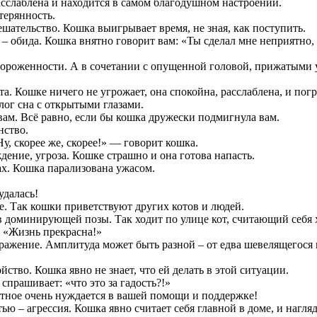
асслаблена и находится в самом благодушном настроении.
терянность.
шательство. Кошка выигрывает время, не зная, как поступить.
 обида. Кошка внятно говорит вам: «Ты сделал мне неприятно, 
тороженности. А в сочетании с опущенной головой, прижатыми 
а. Кошке ничего не угрожает, она спокойна, расслаблена, и по
ог сна с открытыми глазами.
вам. Всё равно, если бы кошка дружески подмигнула вам.
нство.
у, скорее же, скорее!» — говорит кошка.
ение, угроза. Кошке страшно и она готова напасть.
ах. Кошка парализована ужасом.
удалась!
. Так кошки приветствуют других котов и людей.
в доминирующей позы. Так ходит по улице кот, считающий себя 
. «Жизнь прекрасна!»
дражение. Амплитуда может быть разной – от едва шевелящегося к
ство. Кошка явно не знает, что ей делать в этой ситуации.
прашивает: «что это за гадость?!»
тное очень нуждается в вашей помощи и поддержке!
 – агрессия. Кошка явно считает себя главной в доме, и нагляд