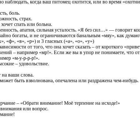
 наблюдать, когда ваш питомец охотится, или во время «охотни
ть, боль.
жность, страх.
 хочет спать или больна.
нность, апатия, сильная усталость. «Я без сил…» — говорит ко
йно богаты, и не ограничиваются банальным «мяу», как думаю
», «ф», «в», «р») и 3 гласных («а», «о», «у»)
висимости от того, что она хочет сказать – от короткого «приве
ний – например «мр!». Если же вы в упор не понимаете, что от 
имер «м-у-р-р-р!».
ысокие – удовольствие.
 на ваши слова.
 может быть взволнована, опечалена или раздражена чем-нибудь.
урчание – «Обрати внимание! Моё терпение на исходе!»
 внимания или вопрос.
имание!