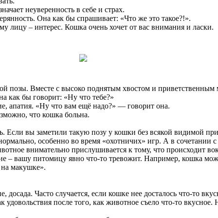
вать.
начает неуверенность в себе и страх.
рянность. Она как бы спрашивает: «Что же это такое?!».
му лицу – интерес. Кошка очень хочет от вас внимания и ласки.
нной позы. Вместе с высоко поднятым хвостом и приветственным
на как бы говорит: «Ну что тебе?»
ие, апатия. «Ну что вам ещё надо?» — говорит она.
зможно, что кошка больна.
ь. Если вы заметили такую позу у кошки без всякой видимой пр
нормально, особенно во время «охотничих» игр. А в сочетании с
отное внимательно прислушивается к тому, что происходит вокр
е – вашу питомицу явно что-то тревожит. Например, кошка может
 на макушке».
 досада. Часто случается, если кошке нее досталось что-то вкус
 удовольствия после того, как животное съело что-то вкусное. 