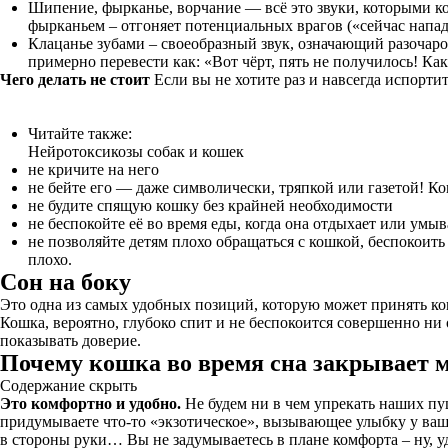
Шипение, фырканье, ворчание — всё это звуки, которыми к
фырканьем – отгоняет потенциальных врагов («сейчас напад
Клацанье зубами – своеобразный звук, означающий разочаров
примерно перевести как: «Вот чёрт, пять не получилось! Как
Чего делать не стоит
Если вы не хотите раз и навсегда испорти
Читайте также:
Нейротоксикозы собак и кошек
не кричите на него
не бейте его — даже символически, тряпкой или газетой! Ко
не будите спящую кошку без крайней необходимости
не беспокойте её во время еды, когда она отдыхает или умыв
не позволяйте детям плохо обращаться с кошкой, беспокоить 
плохо.
Сон на боку
Это одна из самых удобных позиций, которую может принять ко
Кошка, вероятно, глубоко спит и не беспокоится совершенно ни
показывать доверие.
Почему кошка во время сна закрывает 
Содержание скрыть
Это комфортно и удобно.
Не будем ни в чем упрекать наших пу
придумываете что-то «экзотическое», вызывающее улыбку у ваши
в стороны руки… Вы не задумываетесь в плане комфорта – ну, удо