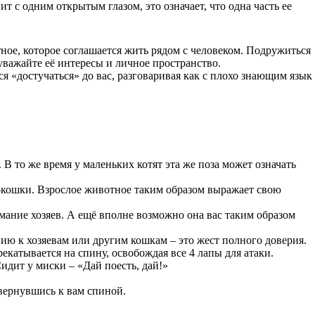
т с одним открытым глазом, это означает, что одна часть ее
ное, которое соглашается жить рядом с человеком. Подружиться
уважайте её интересы и личное пространство.
ся «достучаться» до вас, разговаривая как с плохо знающим язык
В то же время у маленьких котят эта же поза может означать
-кошки. Взрослое животное таким образом выражает свою
мание хозяев. А ещё вполне возможно она вас таким образом
нию к хозяевам или другим кошкам – это жест полного доверия.
катывается на спину, освобождая все 4 лапы для атаки.
идит у миски – «Дай поесть, дай!»
овернувшись к вам спиной.