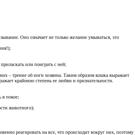
зывание. Оно означает не только желание умываться, это
ия!);
приласкать или поиграть с ней;
их – трение об ноги хозяина. Таким образом кошка выражает
ыражает крайнюю степень ее любви и признательности.
 в покое;
ости животного);
венно реагировать на все, что происходит вокруг них, поэтому