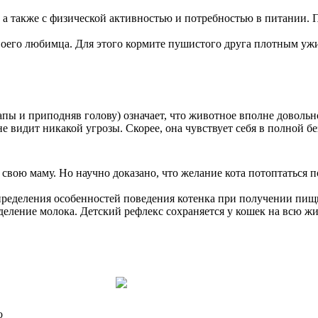
 а также с физической активностью и потребностью в питании. 
оего любимца. Для этого кормите пушистого друга плотным ужи
апы и приподняв голову) означает, что животное вполне доволь
не видит никакой угрозы. Скорее, она чувствует себя в полной б
свою маму. Но научно доказано, что желание кота потоптаться п
ределения особенностей поведения котенка при получении пищ
еление молока. Детский рефлекс сохраняется у кошек на всю жи
о