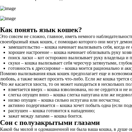
Как понять язык кошек?
Это совсем не сложно, главное, иметь немного наблюдательности
своеобразный язык кошек, с помощью которого они могут демон
замешательство – кошка начинает вылизывать себя, когда ее
хорошее настроение – кошка начинает облизывать руку хозя
поиск ласки – кот осторожно вылизывает руку владельца и п
скуки – кошка вылизывает себя чересчур затянутыми, глубо
готовность к дрессировке – кошка моется рационально и акк
Помимо вылизывания язык кошек предполагает еще и всевозможн
любовь, а также может просить что-либо. Если же кошка трется
Что же касается хвоста, то он может находиться в нескольких п
взметается вверх – кошка взволнована, но не сердится и не 
слегка опущен вниз – кошка слегка напугана или же недоволь
низко опущен – кошка сильно испугана или несчастна;
активно подергивается – кошка хочет побыть одна (если под
распушен – кошка готовится к нападению;
зажат между лапами – кошка боится.
Сон с полузакрытыми глазами
Какой бы милой и одомашненной ни была ваша кошка, в душе он