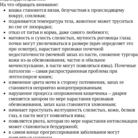
На что обращать внимание:
кошка становится вялая, безучастная к происходящему
вокруг, сонливая;
поднимается температура тела, животное может труситься
во сне от лихорадки;
отказ от питья и корма, даже самого любимого;
матовость и сухость слизистых, мутность роговицы глаза;
почки могут увеличиваться в размере (врач определяет это
при осмотре), нарастают признаки почечной
недостаточности (мочевой запах из пасти, снижение тургора
кожи из-за обезвоживания, частое и обильное
мочеиспускание, в пасти могут появляться язвы). Почечные
патологии – самая распространенная проблема при
лептоспирозе кошек;
изменение цвета мочи в сторону потемнения, запах ее
становится неприятно концентрированным;
нарушение процесса опорожнения кишечника – диарея
сменяется запором по мере нарастания признаков
обезвоживания, запах кала становится зловонным;
начинает проступать желтушность слизистых, кожи, белков
глаз, в пасти могут появляться язвы;
появляется рвота, которая по мере нарастания интоксикации
может становиться безудержной;
в самом конце прогрессирования заболевания могут
появляться судороги.