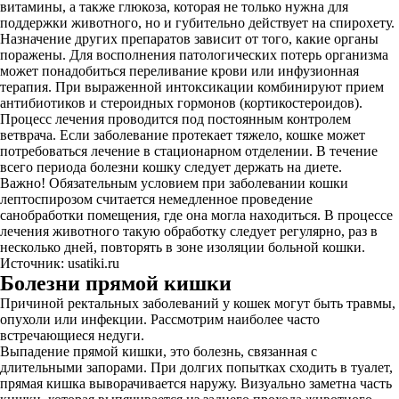
витамины, а также глюкоза, которая не только нужна для
поддержки животного, но и губительно действует на спирохету.
Назначение других препаратов зависит от того, какие органы
поражены. Для восполнения патологических потерь организма
может понадобиться переливание крови или инфузионная
терапия. При выраженной интоксикации комбинируют прием
антибиотиков и стероидных гормонов (кортикостероидов).
Процесс лечения проводится под постоянным контролем
ветврача. Если заболевание протекает тяжело, кошке может
потребоваться лечение в стационарном отделении. В течение
всего периода болезни кошку следует держать на диете.
Важно! Обязательным условием при заболевании кошки
лептоспирозом считается немедленное проведение
санобработки помещения, где она могла находиться. В процессе
лечения животного такую обработку следует регулярно, раз в
несколько дней, повторять в зоне изоляции больной кошки.
Источник: usatiki.ru
Болезни прямой кишки
Причиной ректальных заболеваний у кошек могут быть травмы,
опухоли или инфекции. Рассмотрим наиболее часто
встречающиеся недуги.
Выпадение прямой кишки, это болезнь, связанная с
длительными запорами. При долгих попытках сходить в туалет,
прямая кишка выворачивается наружу. Визуально заметна часть