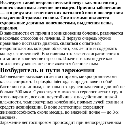
Исследуем такой неврологический недуг как эпилепсия у
кошек симптомы лечение питомцев. Причина заболевания
— это результат генетических патологий или в последствия
полученной травмы головы. Симптомами являются
судорожные дерганья конечностями, выделения пены,
паралич.
В зависимости от причин возникновения болезни, различается
несколько способов ее лечения. В первую очередь нужно
правильно поставить диагноз, связаться с опытным
невропатологом, который объяснит, как лечить и содержать
кошку с эпилепсией. В основном это касается ограничения в
питании и количестве стрессов. Иначе в таком недуге как
эпилепсия у кошек лечение является бесполезным.
Возбудитель и пути заражения
Заболевание вызывается лептоспирами, микроорганизмами
класса спирохет. Leptospira interrogans представляет собой
бактерию с длинным, спирально закрученным телом длиной не
больше 500 мкм. Существует множество серологических групп
этого паразита, все они неустойчивы к воздействию низкой
влажности, температурных колебаний, прямых лучей солнца и
средств дезинфекции. В воде лептоспиры сохраняют
жизнеспособность около месяца, во влажной почве ― до 3-х
месяцев.
Заражение лептоспирозом происходит при непосредственном