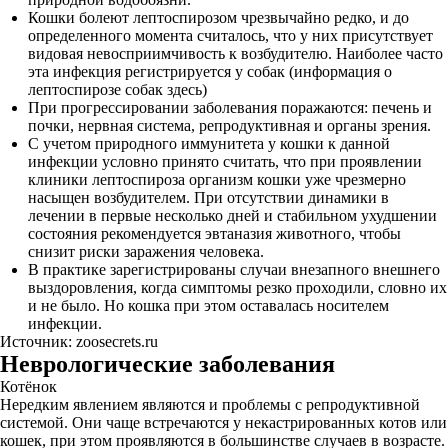
Кошки болеют лептоспирозом чрезвычайно редко, и до
определенного момента считалось, что у них присутствует
видовая невосприимчивость к возбудителю. Наиболее часто
эта инфекция регистрируется у собак (информация о
лептоспирозе собак здесь)
При прогрессировании заболевания поражаются: печень и
почки, нервная система, репродуктивная и органы зрения.
С учетом природного иммунитета у кошки к данной
инфекции условно принято считать, что при проявлении
клиники лептоспироза организм кошки уже чрезмерно
насыщен возбудителем. При отсутствии динамики в
лечении в первые несколько дней и стабильном ухудшении
состояния рекомендуется эвтаназия животного, чтобы
снизит риски заражения человека.
В практике зарегистрированы случаи внезапного внешнего
выздоровления, когда симптомы резко проходили, словно их
и не было. Но кошка при этом оставалась носителем
инфекции.
Источник: zoosecrets.ru
Неврологические заболевания
Котёнок
Нередким явлением являются и проблемы с репродуктивной
системой. Они чаще встречаются у некастрированных котов или
кошек, при этом проявляются в большинстве случаев в возрасте.