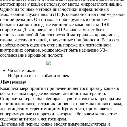
лептоспироза у кошек используют метод микроагглютинации.
Одним из точных методов диагностики инфекционных
заболеваний служит анализ ПЦР, основанный на полимеразной
цепной реакции. Он позволяет обнаружить в организме
больного животного даже единичные компоненты ДНК
спирохеты. Для проведения ПЦР-анализа может быть
использован любой биологический материал ― кровь, моча,
слюна, частички тканей, полученные при биопсии. Если есть
необходимость оценить степень поражения лептоспирой
внутренних органов, кошке может быть назначено УЗ-
обследование брюшной полости.
Читайте также:
Нейротоксикозы собак и кошек
Лечение
Комплекс мероприятий при лечении лептоспироза у кошек в
обязательном порядке включает антибиотикотерапию.
Спирохеты Leptospira interrogans чувствительны к препаратам
пенициллинового, тетрациклинового, полимиксинового ряда,
левомицетину, стрептомицину. Кроме того, применяются
гипериммунные сыворотки, которые в большом количестве
содержат антитела к лептоспирам.
Длительный период кошке вводят иммуномодуляторы и