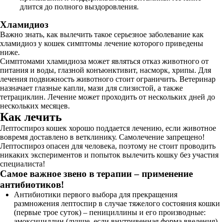
длится до полного выздоровления.
Хламидиоз
Важно знать, как вылечить такое серьезное заболевание как
хламидиоз у кошек симптомы лечение которого приведены
ниже.
Симптомами хламидиоза может являться отказ животного от
питания и воды, глазной конъюнктивит, насморк, хрипы. Для
лечения подвижность животного стоит ограничить. Ветеринар
назначает глазные капли, мази для слизистой, а также
тетрациклин. Лечение может проходить от нескольких дней до
нескольких месяцев.
Как лечить
Лептоспироз кошек хорошо поддается лечению, если животное
вовремя доставлено в ветклинику. Самолечение запрещено!
Лептоспироз опасен для человека, поэтому не стоит проводить
никаких экспериментов и попыток вылечить кошку без участия
специалиста!
Самое важное звено в терапии – применение
антибиотиков!
Антибиотики первого выбора для прекращения
размножения лептоспир в случае тяжелого состояния кошки
(первые трое суток) – пенициллины и его производные:
амоксициллин (лучше, если внутривенная форма введения)