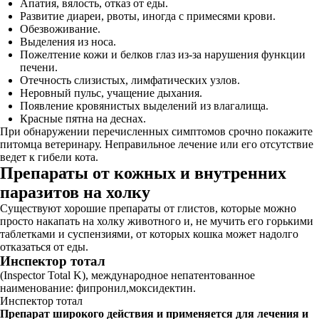
Апатия, вялость, отказ от еды.
Развитие диареи, рвоты, иногда с примесями крови.
Обезвоживание.
Выделения из носа.
Пожелтение кожи и белков глаз из-за нарушения функции
печени.
Отечность слизистых, лимфатических узлов.
Неровный пульс, учащение дыхания.
Появление кровянистых выделений из влагалища.
Красные пятна на деснах.
При обнаружении перечисленных симптомов срочно покажите
питомца ветеринару. Неправильное лечение или его отсутствие
ведет к гибели кота.
Препараты от кожных и внутренних
паразитов на холку
Существуют хорошие препараты от глистов, которые можно
просто накапать на холку животного и, не мучить его горькими
таблетками и суспензиями, от которых кошка может надолго
отказаться от еды.
Инспектор тотал
(Inspector Total K), международное непатентованное
наименование: фипронил,моксидектин.
Инспектор тотал
Препарат широкого действия и применяется для лечения и