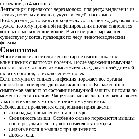
инфекции до 4 месяцев.
Лептоспиры передаются через молоко, плаценту, выделения из
легких, половых органов, укусы клещей, насекомых.
Возбудители долго живут в водоемах со стоячей водой, больших
лужах, поэтому причиной инфицирования иногда становится
контакт с загрязненной водой. Высокий риск заражения
существует у котов, гуляющих по лесу, животноводческим
фермам.
Симптомы
Многие кошки-носители лептоспир не имеют никаких
клинических симптомов болезни. После заражения иммунная
система таких животных самостоятельно удаляет возбудителей
их всех органов, за исключением почек.
Если иммунитет снижен, инфекция поражает все органы,
нанося большой вред здоровью животного. Выраженность
симптомов зависит от состояния иммунной защиты питомца до
момента его заражения. Чаще тяжелые осложнения развиваются
у котят и взрослых котов с низким иммунитетом.
Заболевание проявляется следующими признаками:
Лихорадка, повышение температуры.
Скованность мышц. Особенно сильно поражаются мышцы
ног, в результате чего у кота изменяется походка.
Сильные боли в мышцах при движениях .
Дрожь тела.