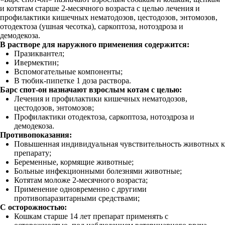
и котятам старше 2-месячного возраста с целью лечения и
профилактики кишечных нематодозов, цестодозов, энтомозов,
отодектоза (ушная чесотка), саркоптоза, нотоэдроза и
демодекоза.
В растворе для наружного применения содержится:
Празиквантел;
Ивермектин;
Вспомогательные компоненты;
В тюбик-пипетке 1 доза раствора.
Барс спот-он назначают взрослым котам с целью:
Лечения и профилактики кишечных нематодозов,
цестодозов, энтомозов;
Профилактики отодектоза, саркоптоза, нотоэдроза и
демодекоза.
Противопоказания:
Повышенная индивидуальная чувствительность животных к
препарату;
Беременные, кормящие животные;
Больные инфекционными болезнями животные;
Котятам моложе 2-месячного возраста;
Применение одновременно с другими
противопаразитарными средствами;
С осторожностью:
Кошкам старше 14 лет препарат применять с