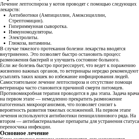
Лечение лептоспироза у котов проводят с помощью следующих
лекарств:
Антибиотики (Ампициллин, Амоксициллин,
Стрептомицин).
Гипериммунная сыворотка.
Иммуномодуляторы.
Электролиты.
Глюкоза, витамины.
В случае тяжелого протекания болезни лекарства вводятся
внутривенно. Это позволяет быстро остановить процесс
размножения бактерий и улучшить состояние больного.
Если же болезнь быстро прогрессирует, что ведет к поражению
жизненно важных органов, то ветеринары нередко рекомендуют
усыплять таких кошек во избежание инфицирования людей.
Самостоятельное лечение лептоспироза и отсутствие помощи
ветеринара часто становится причиной смерти питомцев.
Противомикробная терапия проводится в два этапа. Задача врача
на первом этапе — немедленно прекратить размножение
патогенных микроорганизмов, что позволяет снизит ь
вероятность развития тяжелых осложнений. На первом этапе
лечения используются антибиотики пенициллинового ряда. На
втором — антибактериальные препараты для устранения статуса
переносчика инфекции.
Основное лечение