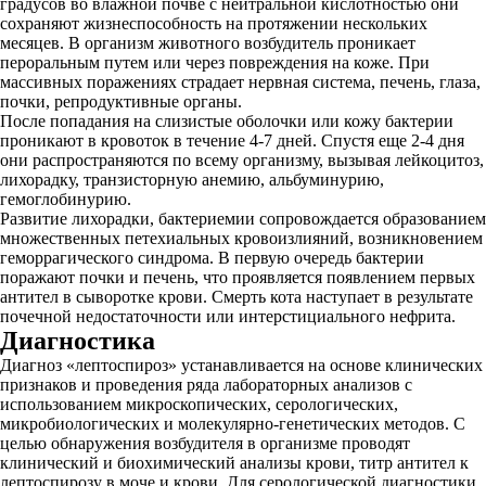
градусов во влажной почве с нейтральной кислотностью они
сохраняют жизнеспособность на протяжении нескольких
месяцев. В организм животного возбудитель проникает
пероральным путем или через повреждения на коже. При
массивных поражениях страдает нервная система, печень, глаза,
почки, репродуктивные органы.
После попадания на слизистые оболочки или кожу бактерии
проникают в кровоток в течение 4-7 дней. Спустя еще 2-4 дня
они распространяются по всему организму, вызывая лейкоцитоз,
лихорадку, транзисторную анемию, альбуминурию,
гемоглобинурию.
Развитие лихорадки, бактериемии сопровождается образованием
множественных петехиальных кровоизлияний, возникновением
геморрагического синдрома. В первую очередь бактерии
поражают почки и печень, что проявляется появлением первых
антител в сыворотке крови. Смерть кота наступает в результате
почечной недостаточности или интерстициального нефрита.
Диагностика
Диагноз «лептоспироз» устанавливается на основе клинических
признаков и проведения ряда лабораторных анализов с
использованием микроскопических, серологических,
микробиологических и молекулярно-генетических методов. С
целью обнаружения возбудителя в организме проводят
клинический и биохимический анализы крови, титр антител к
лептоспирозу в моче и крови. Для серологической диагностики