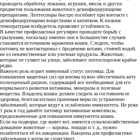
проводить обработку лежанки, игрушек, мисок и других
предметов пользования животного дезинфицирующими
препаратами. Лептоспиры быстро погибают при контакте с
дезинфицирующими веществами и кипятком. К низким
температурам возбудитель проявляет устойчивость.
В качестве профилактики регулярно проводите борьбу с
грызунами, поскольку именно они в большинстве случаев
становятся источником заражения кошек. Следите, чтобы
питомец не контактировал с бродячими котами, стоячей водой,
не ел некачественные или уличные продукты. Животные,
которые не гуляют на улице, заболевают лептоспирозом крайне
редко.
Важную роль играет иммунный статус питомца. Для
повышения защитных сил организма нужно обеспечивать коту
полноценный рацион, содержащий все необходимые для его
нормального развития витамины, минералы и полезные
вещества. Владелец кошки должен следить за состоянием ее
здоровья, безотлагательно принимая меры по устранению
заболеваний, которые ведут к ослаблению иммунитета. Не реже
1 раза в год давайте питомцу витаминные комплексы,
предназначенные для повышения иммунитета кошек.
Если на подворье, где живет кот, имеются сельскохозяйственные
домашние животные — коровы, лошади и т. д., нужно
позаботиться об их вакцинации. Вакцины для профилактики
заболевания у котов не существует.