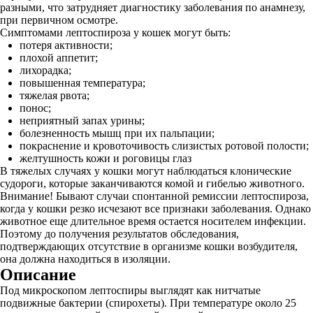
разными, что затрудняет диагностику заболевания по анамнезу,
при первичном осмотре.
Симптомами лептоспироза у кошек могут быть:
потеря активности;
плохой аппетит;
лихорадка;
повышенная температура;
тяжелая рвота;
понос;
неприятный запах урины;
болезненность мышц при их пальпации;
покраснение и кровоточивость слизистых ротовой полости;
желтушность кожи и роговицы глаз
В тяжелых случаях у кошки могут наблюдаться клонические
судороги, которые заканчиваются комой и гибелью животного.
Внимание! Бывают случаи спонтанной ремиссии лептоспироза,
когда у кошки резко исчезают все признаки заболевания. Однако
животное еще длительное время остается носителем инфекции.
Поэтому до получения результатов обследования,
подтверждающих отсутствие в организме кошки возбудителя,
она должна находиться в изоляции.
Описание
Под микроскопом лептоспиры выглядят как нитчатые
подвижные бактерии (спирохеты). При температуре около 25