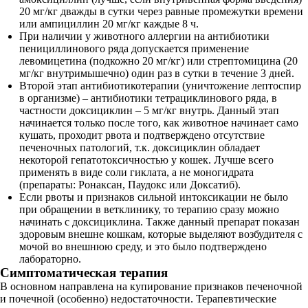
20 мг/кг дважды в сутки через равные промежутки времени
или ампициллин 20 мг/кг каждые 8 ч.
При наличии у животного аллергии на антибиотики
пенициллинового ряда допускается применение
левомицетина (подкожно 20 мг/кг) или стрептомицина (20
мг/кг внутримышечно) один раз в сутки в течение 3 дней.
Второй этап антибиотикотерапии (уничтожение лептоспир
в организме) – антибиотики тетрациклинового ряда, в
частности доксициклин – 5 мг/кг внутрь. Данный этап
начинается только после того, как животное начинает само
кушать, проходит рвота и подтверждено отсутствие
печеночных патологий, т.к. доксициклин обладает
некоторой гепатотоксичностью у кошек. Лучше всего
применять в виде соли гиклата, а не моногидрата
(препараты: Ронаксан, Паудокс или Доксатиб).
Если рвоты и признаков сильной интоксикации не было
при обращении в ветклинику, то терапию сразу можно
начинать с доксициклина. Также данный препарат показан
здоровым внешне кошкам, которые выделяют возбудителя с
мочой во внешнюю среду, и это было подтверждено
лабораторно.
Симптоматическая терапия
В основном направлена на купирование признаков печеночной
и почечной (особенно) недостаточности. Терапевтические