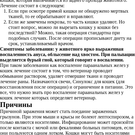
кишки, которая выпячивается из заднего прохода животного.
Лечение состоит в следующем:
Если при осмотре прямой кишки не обнаружено мертвых
тканей, то ее обрабатывают и вправляют.
Если же замечены некрозы, то часть кишки удаляют. Но
стоит вопрос, можно ли вырезать кишку у кошки без
последствий? Можно, такая операция стандартна при
подобных случаях. После операции прописывают диету на
срок, устанавливаемый врачом.
Симптомы заболевания: у животного ярко выраженная
воспаленность ануса, облысение над хвостом. При пальпации
выделяется бурый гной, который говорит о воспалении.
При таком заболевании как воспаление параанальных желез у
кошек лечение состоит в том, что ветеринар проводит
обмывание раствором, удаляет отмершие ткани и проводит
лечение раны. Назначаются свечи, Синулокс для кошек (для
восстановления после операции) и ограничение в питании. Это
все, что нужно знать про воспаление параанальных желез у
кошек лечение которых определяет ветеринар.
Причины
Причиной заражения может стать поедание зараженных
грызунов. При этом мыши и крысы не болеют лептоспирозом, а
только являются носителями. Инфицирование может произойти
после контакта с мочой или фекалиями больных питомцев, если
они пользуются одним лотком. Кошки могут быть носителями