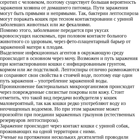
серотип с человеком, поэтому существует большая вероятность
заражения хозяина от домашнего питомца. Пути заражения
могут быть прямыми и непрямыми. Так, бактерии лептоспироза
могут поражать кошек при тесном контактировании с уриной
заболевших животных или же фекалиями.
Помимо этого, заболевание передается при укусах
кровососущих насекомых, при половом контакте больного
животного со здоровым, через фето-плацентарный барьер от
зараженной матери к плодам.
Выделение инфекционных агентов в окружающую среду
происходит в основном через мочу. Возможен и путь заражения
при контактировании кошки с инфицированным грунтом,
кормом или же подстилкой. Лептоспиры отлично размножаются
и сохраняют свои свойства в стоячей воде, поэтому еще один
путь заражения – употребление зараженной воды.
Проникновение бактериальных микроорганизмов происходит
через поврежденные слизистые покровы или кожу. Стоит
отметить, что такой вид передачи возбудителя у кошек
маловероятный, так как кошки редко употребляют воду из
неочищенных водоемов. Но при этом заражение может
произойти при поедании зараженных грызунов (естественных
резервуаров лептоспироза).
Заражение происходит через контакт кошки с уриной собак,
проживающих на одной территории с ними.
Ученые на протяжении нескольких десятилетий проводили