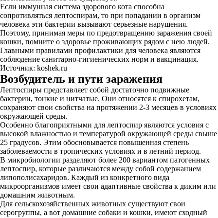
Если иммунная система здорового кота способна
сопротивляться лептоспирам, то при попадании в организм
человека эти бактерии вызывают серьезные нарушения.
Поэтому, принимая меры по предотвращению заражения своей
кошки, помните о здоровье проживающих рядом с нею людей.
Главными правилами профилактики для человека являются
соблюдение санитарно-гигиенических норм и вакцинация.
Источник: koshek.ru
Возбудитель и пути заражения
Лептоспиры представляет собой достаточно подвижные
бактерии, тонкие и нитчатые. Они относятся к спирохетам,
сохраняют свои свойства на протяжении 2-3 месяцев в условиях
окружающей среды.
Особенно благоприятными для лептоспир являются условия с
высокой влажностью и температурой окружающей среды свыше
25 градусов. Этим обосновывается повышенная степень
заболеваемости в тропических условиях и в летний период.
В микробиологии разделяют более 200 вариантом патогенных
лептоспир, которые различаются между собой содержанием
липополисахаридов. Каждый из конкретного вида
микроорганизмов имеет свои адаптивные свойства к диким или
домашним животным.
Для сельскохозяйственных животных существуют свои
серогруппы, а вот домашние собаки и кошки, имеют сходный