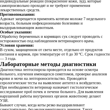
индивидуальные реакции (покраснение кожи, зуд), которые
самопроизвольно проходят и не требуют применения
лекарственных средств.
Противопоказания:
Адвокат запрещается применять котятам моложе 7 недельного
возраста, больным инфекционными болезнями и
выздоравливающим животным.
Особые указания:
Обработку беременных и кормящих сук следует проводить с
осторожностью под наблюдением ветеринарного врача.
Условия хранения:
В сухом, защищенном от света месте, отдельно от продуктов
питания и кормов, при температуре от 0 до 30 ºС. Срок годности
— 3 года.
Лабораторные методы диагностики
Диагностика лептоспироза проводится на основе осмотра
больного, изучения имеющихся симптомов, проверке анализов
крови и мочи на лептороносительство. Проводятся
серологические тесты на выявление антител к возбудителю.
При необходимости ветеринар назначает гистологическое
исследование проб почек и печени больного. Для выявления
нарушений работы внутренних органов животному делают
УЗИ.
Бывают случаи, когда коты резко выздоравливают
самостоятельно, без медикаментозного лечения. Таких