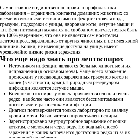
Самое главное и единственное правило профилактики
заболевания – ограничить контакты домашних животных со
всеми возможными источниками инфекции: стоячая вода,
грызуны, подкормки с улицы, дворовые коты, летучие мыши и
т.п. Если питомица находится на свободном выгуле, нельзя быть
на 100% уверенным, что она не является сам носителем
лептоспироза, заразившись от других животных и не имея явной
клиники. Кошки, не имеющие доступа на улицу, имеют
чрезвычайно низкие риски заражения.
Что еще надо знать про лептоспироз
Источником инфекции являются больные животные и их
испражнения (в основном моча). Чаще всего заражение
происходит у поедающих зараженных грызунов котов и
кошек (в частности, крыс). Природным резервуаром
инфекции являются летучие мыши.
Внешне лептоспироз у кошек проявляется очень и очень
редко, наиболее часто они являются бессимптомными
носителями и разносчиками инфекции.
Диагноз подтверждается только лабораторно по анализу
крови и мочи. Выявляются спирохеты-лептоспиры.
Зарегистрировано внутриутробное заражение от кошки
котятам, с молоком и через воду. Но водный способ
заражения у кошек встречается достаточно редко из-за их
природной водобоязни.