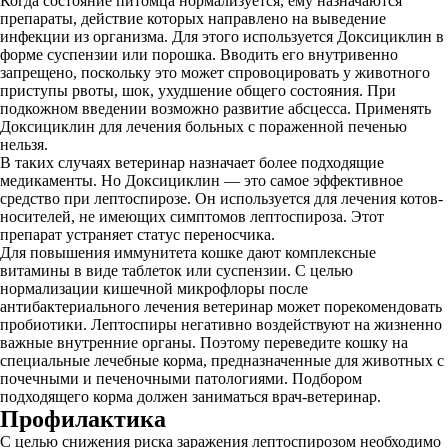
Когда состояние питомца нормализуется, ему назначаются
препараты, действие которых направлено на выведение
инфекции из организма. Для этого используется Доксициклин в
форме суспензии или порошка. Вводить его внутривенно
запрещено, поскольку это может спровоцировать у животного
приступы рвоты, шок, ухудшение общего состояния. При
подкожном введении возможно развитие абсцесса. Применять
Доксициклин для лечения больных с пораженной печенью
нельзя.
В таких случаях ветеринар назначает более подходящие
медикаменты. Но Доксициклин — это самое эффективное
средство при лептоспирозе. Он используется для лечения котов-
носителей, не имеющих симптомов лептоспироза. Этот
препарат устраняет статус переносчика.
Для повышения иммунитета кошке дают комплексные
витамины в виде таблеток или суспензии. С целью
нормализации кишечной микрофлоры после
антибактериального лечения ветеринар может порекомендовать
пробиотики. Лептоспиры негативно воздействуют на жизненно
важные внутренние органы. Поэтому переведите кошку на
специальные лечебные корма, предназначенные для животных с
почечными и печеночными патологиями. Подбором
подходящего корма должен заниматься врач-ветеринар.
Профилактика
С целью снижения риска заражения лептоспирозом необходимо