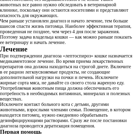
животных все равно нужно обследовать в ветеринарной
клинике, поскольку они остаются носителями и представляют
опасность для окружающих.
Чем раньше установлен диагноз и начато лечение, тем больше
шансов спасти жизнь питомца. Наиболее эффективная терапия,
проведенная не позднее, чем через 4 дня после заражения.
Поэтому задача владельца кошки — как можно раньше показать
ее ветеринару и начать лечение.
Лечение
При подтверждении диагноза «лептоспироз» кошке назначается
медикаментозное лечение. Во время приема лекарственных
препаратов она должна находиться на строгой диете. Включите
в ее рацион легкоусвояемые продукты, не создающие
дополнительной нагрузки на почки и печень. Исключите
жирные сорта мяса, не давайте со своего стола жареную еду.
Употребляемая животным пища должна обеспечивать его
потребность в необходимых витаминах, минералах и полезных
веществах.
Исключите контакт больного кота с детьми, другими
животными, взрослыми членами семьи. Помещение, в котором
находится питомец, нужно ежедневно обрабатывать
дезинфицирующими растворами. Сразу же после постановки
диагноза проводится дератизация помещения.
Первая помощь