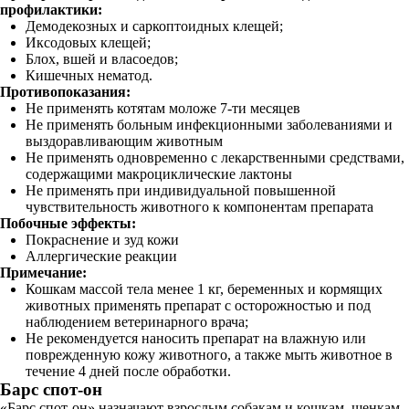
профилактики:
Демодекозных и саркоптоидных клещей;
Иксодовых клещей;
Блох, вшей и власоедов;
Кишечных нематод.
Противопоказания:
Не применять котятам моложе 7-ти месяцев
Не применять больным инфекционными заболеваниями и
выздоравливающим животным
Не применять одновременно с лекарственными средствами,
содержащими макроциклические лактоны
Не применять при индивидуальной повышенной
чувствительность животного к компонентам препарата
Побочные эффекты:
Покраснение и зуд кожи
Аллергические реакции
Примечание:
Кошкам массой тела менее 1 кг, беременных и кормящих
животных применять препарат с осторожностью и под
наблюдением ветеринарного врача;
Не рекомендуется наносить препарат на влажную или
поврежденную кожу животного, а также мыть животное в
течение 4 дней после обработки.
Барс спот-он
«Барс спот-он» назначают взрослым собакам и кошкам, щенкам