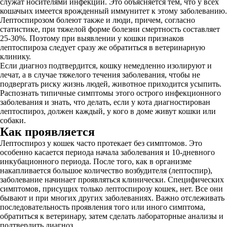
служат носителями инфекции. Это объясняется тем, что у всех
кошачьих имеется врожденный иммунитет к этому заболеванию.
Лептоспирозом болеют также и люди, причем, согласно
статистике, при тяжелой форме болезни смертность составляет
25-30%. Поэтому при выявлении у кошки признаков
лептоспироза следует сразу же обратиться в ветеринарную
клинику.
Если диагноз подтвердится, кошку немедленно изолируют и
лечат, а в случае тяжелого течения заболевания, чтобы не
подвергать риску жизнь людей, животное приходится усыпить.
Распознать типичные симптомы этого острого инфекционного
заболевания и знать, что делать, если у кота диагностирован
лептоспироз, должен каждый, у кого в доме живут кошки или
собаки.
Как проявляется
Лептоспироз у кошек часто протекает без симптомов. Это
особенно касается периода начала заболевания и 10-дневного
инкубационного периода. После того, как в организме
накапливается большое количество возбудителя (лептоспир),
заболевание начинает проявляться клинически. Специфических
симптомов, присущих только лептоспирозу кошек, нет. Все они
бывают и при многих других заболеваниях. Важно отслеживать
последовательность проявления того или иного симптома,
обратиться к ветеринару, затем сделать лабораторные анализы и
подтвердить диагноз.