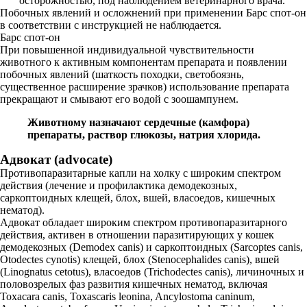
осторожностью, под наблюдением ветеринарного врача.
Побочных явлений и осложнений при применении Барс спот-он
в соответствии с инструкцией не наблюдается.
Барс спот-он
При повышенной индивидуальной чувствительности
животного к активным компонентам препарата и появлении
побочных явлений (шаткость походки, светобоязнь,
существенное расширение зрачков) использование препарата
прекращают и смывают его водой с зоошампунем.
Животному назначают сердечные (камфора)
препараты, раствор глюкозы, натрия хлорида.
Адвокат (advocate)
Противопаразитарные капли на холку с широким спектром
действия (лечение и профилактика демодекозных,
саркоптоидных клещей, блох, вшей, власоедов, кишечных
нематод).
Адвокат обладает широким спектром противопаразитарного
действия, активен в отношении паразитирующих у кошек
демодекозных (Demodex canis) и саркоптоидных (Sarcoptes canis,
Otodectes cynotis) клещей, блох (Stenocephalides canis), вшей
(Linognatus cetotus), власоедов (Trichodectes canis), личиночных и
половозрелых фаз развития кишечных нематод, включая
Toxacara canis, Toxascaris leonina, Ancylostoma caninum,