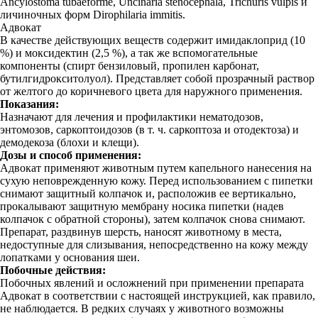
Ancylostoma tubaeforme, Uncinaria stenocephala, Trichuris vulpis и
личиночных форм Dirophilaria immitis.
Адвокат
В качестве действующих веществ содержит имидаклоприд (10
%) и моксидектин (2,5 %), а так же вспомогательные
компоненты (спирт бензиловый, пропилен карбонат,
бутилгидрокситолуол). Представляет собой прозрачный раствор
от желтого до коричневого цвета для наружного применения.
Показания:
Назначают для лечения и профилактики нематодозов,
энтомозов, саркоптоидозов (в т. ч. саркоптоза и отодектоза) и
демодекоза (блохи и клещи).
Дозы и способ применения:
Адвокат применяют животным путем капельного нанесения на
сухую неповрежденную кожу. Перед использованием с пипетки
снимают защитный колпачок и, расположив ее вертикально,
прокалывают защитную мембрану носика пипетки (надев
колпачок с обратной стороны), затем колпачок снова снимают.
Препарат, раздвинув шерсть, наносят животному в места,
недоступные для слизывания, непосредственно на кожу между
лопатками у основания шеи.
Побочные действия:
Побочных явлений и осложнений при применении препарата
Адвокат в соответствии с настоящей инструкцией, как правило,
не наблюдается. В редких случаях у животного возможны