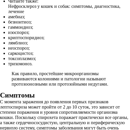
Читайте также:
Нефросклероз у кошек и собак: симптомы, диагностика,
лечение
амебиаз;
безноитиоз;
гаммондиоз;
изоспороз;
криптоспоридиоз;
лямблиоз;
неоспороз;
саркоцистоз;
токсоплазмоз;
трихомоноз.
Как правило, простейшие микроорганизмы
развиваются колониями и патологии называют
протозоонозными или протозойными недугами.
Симптомы
С момента заражения до появления первых признаков
лептоспироза может пройти от 2 до 10 суток, это зависит от
степени поражения и уровня сопротивляемости организма
кошки. Поскольку спирохета поражает практически все органы,
а также сердечнососудистую, центральную и периферическую
нервную систему, симптомы заболевания могут быть очень