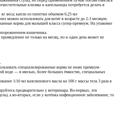
налаживания стула), но перед применением лучше посоветоваться
 очистительные клизмы и капельницы потребуется делать в
кг веса; капли из пипетки объемом 0,25 мл
х можно использовать для котят в возрасте до 2-3 месяцев;
ванные корма для малышей класса супер-премиум. На упаковке
и опорожнением кишечника.
 промедление не только на месяц, но и один день может не
.
пользовать специализированные корма не ниже премиум-
ой воде — в мисках, более больших ёмкостях, специальных
ание 1/10 мл вазелинового масла на 100 г массы тела 3 раза в
руйтесь предварительно у ветеринара. Во-первых, эти
ель), а во-вторых, если у котёнка инфекционное заболевание, то