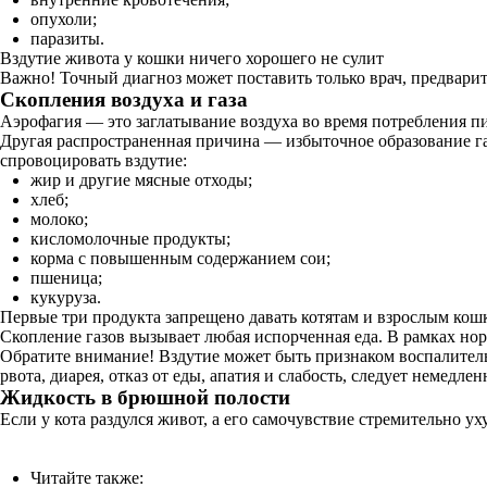
опухоли;
паразиты.
Вздутие живота у кошки ничего хорошего не сулит
Важно! Точный диагноз может поставить только врач, предвари
Скопления воздуха и газа
Аэрофагия — это заглатывание воздуха во время потребления пи
Другая распространенная причина — избыточное образование г
спровоцировать вздутие:
жир и другие мясные отходы;
хлеб;
молоко;
кисломолочные продукты;
корма с повышенным содержанием сои;
пшеница;
кукуруза.
Первые три продукта запрещено давать котятам и взрослым кошк
Скопление газов вызывает любая испорченная еда. В рамках нор
Обратите внимание! Вздутие может быть признаком воспалител
рвота, диарея, отказ от еды, апатия и слабость, следует немедл
Жидкость в брюшной полости
Если у кота раздулся живот, а его самочувствие стремительно у
Читайте также: