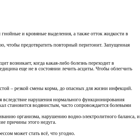
 гнойные и кровяные выделения, а также отток жидкости в
ию, чтобы предотвратить повторный перитонит. Запущенная
ит возникает, когда какая-либо болезнь переходит в
дицина еще не в состоянии лечить асциты. Чтобы облегчить
остой – резкой смены корма, до опасных для жизни инфекций.
ается вследствие нарушения нормального функционирования
 кал становится водянистым, часто сопровождается болевыми
оживанию организма, нарушению водно-электролитного баланса, и
ние причины этого недуга.
ессом может стать всё, что угодно.