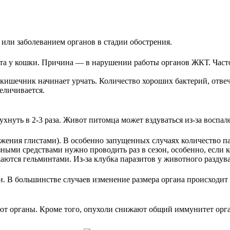
или заболеванием органов в стадии обострения.
ота у кошки. Причина — в нарушении работы органов ЖКТ. Част
м, кишечник начинает урчать. Количество хороших бактерий, отв
еличивается.
нуть в 2-3 раза. Живот питомца может вздуваться из-за воспале
жения глистами). В особенно запущенных случаях количество па
ыми средствами нужно проводить раз в сезон, особенно, если к
аются гельминтами. Из-за клубка паразитов у животного раздув
. В большинстве случаев изменение размера органа происходит 
ют органы. Кроме того, опухоли снижают общий иммунитет орга