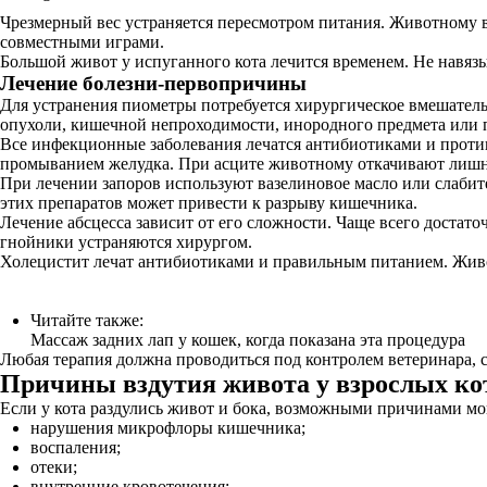
Чрезмерный вес устраняется пересмотром питания. Животному
совместными играми.
Большой живот у испуганного кота лечится временем. Не навяз
Лечение болезни-первопричины
Для устранения пиометры потребуется хирургическое вмешательс
опухоли, кишечной непроходимости, инородного предмета или 
Все инфекционные заболевания лечатся антибиотиками и проти
промыванием желудка. При асците животному откачивают лиш
При лечении запоров используют вазелиновое масло или слаби
этих препаратов может привести к разрыву кишечника.
Лечение абсцесса зависит от его сложности. Чаще всего дост
гнойники устраняются хирургом.
Холецистит лечат антибиотиками и правильным питанием. Жив
Читайте также:
Массаж задних лап у кошек, когда показана эта процедура
Любая терапия должна проводиться под контролем ветеринара, 
Причины вздутия живота у взрослых ко
Если у кота раздулись живот и бока, возможными причинами мо
нарушения микрофлоры кишечника;
воспаления;
отеки;
внутренние кровотечения;