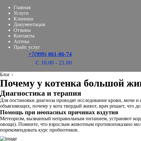
Главная
Услуги
Клиники
Документация
Отзывы
Контакты
Аптека
Прайс услуг
+7(999) 061-86-74
С 10.00 - 21.00
Блог
›
Почему у котенка большой жи
Диагностика и терапия
Для постановки диагноза проводят исследование крови, мочи и 
объясняющих, почему у кота твердый живот, врач решает, что де
Помощь при неопасных причинах вздутия
Метеоризм, вызванный неправильным питанием, устраняют корр
овощи). Помните, что взрослым животным противопоказано моло
порекомендовать курс пробиотиков.