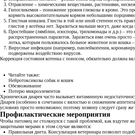
Отравление – химическими веществами, растениями, несве
Гипогликемия – понижение уровня глюкозы в крови. Это пр
кормить высокопитательным кормом небольшими порциями ка
Глистная инвазия. Глисты в той или иной степени есть прак
глистов у котёнка нет. Заразиться малыши могут, даже когд
Простейшие (лямблии, изоспоры, трихомонады и д.р.) – это
распространенных паразитов. Заразиться ими очень просто
лотка, которым пользовалось больное животное или кошка 
Вирусные инфекции (например, панлейкопения, коронавирус
подвержены воздействию вирусов.
Коррекция состояния котенка с поносом, обязательно должна 
Читайте также:
Нейротоксикозы собак и кошек
Обезвоживание
Потерю микроэлементов
Хроническая диарея часто вызывает витаминную недостаточность
Диарея (особенно в сочетании с вялостью и снижением аппетита
условиях просто невозможно; поэтому хозяину следует сразу же
Профилактические мероприятия
Чтобы питомец не столкнулся с такой проблемой, как вздутие 
защитными мерами в этом случае являются:
Правильная диета. Консультация ветеринара позволит подоб