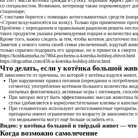
на 100 г массы котенка трижды в сутки). Хороший эффект дает п
со специалистом. Возможно, ветеринар также порекомендует до
стационаре;
С глистами борются с помощью антигельминтных средств (наприме
«Стронгхолд»наносятся на холку). Только при применении против
Проблему с перееданием и правильным рационом решить несложн
таких продуктов указана рекомендуемая порция и количество ко
Кроме того, важно следить за тем, чтобы котенок достаточно п
Заметив у нового члена своей семьи увеличенный, вздутый живот
только серьезно подорвать его здоровье, но и привести к смерти
https://koshkamurka.ru/7864-pochemu-u-kotenka-bolshoj-zhivot.html
https://dogcatfan.com/456-u-kotenka-bolshoj-zhivot.html
Что делать, если у котёнка большой жив
В зависимости от причины, по которой у котёнка вздулся живот
При нарушениях правил питания (переедании и потреблении
сегмента); употребление котёнком большого количества жид
питьевых фонтанчиках); активные игры с питомцем, спосо
При запорах могут быть эффективными: массаж животика боль
сутки (добавляется в корм);очистительные клизмы и капель
При гельминтозах используют антигельминтные препараты. Н
препараты имеют ограничение по возрасту (в зависимости от
эти медикаменты могут ещё больше ослабить его.
Видео: у котёнка большой и твёрдый живот — что
Когда возможно самолечение