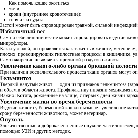
Как помочь кошке окотиться
мочи;
крови (внутреннее кровотечение);
гноя и экссудата.
Застой может быть спровоцирован травмой, сильной инфекцией 
Избыточный вес
Сам по себе лишний вес не может спровоцировать вздутие жив
микрофлоры.
Как и у людей, он проявляется как тяжесть в животе, метеориз
плохих, провоцирующих гнилостные процессы в кишечнике, ув
Само ожирение не является причиной раздутого живота
Увеличение какого-либо органа брюшной полости
При наличии воспалительного процесса ткани органов могут опух
Гельминтоз
Твердый надутый живот — один из признаков гельминтоза (зара
и объем в области живота. Профилактику инвазии медикаментозн
Важно! Котята, рожденные на улице, с первых дней жизни зараж
Увеличение матки во время беременности
Вздутие живота у беременной кошки вызывает увеличение матки
сроку беременности животного, может ветеринар.
Опухоль
Злокачественные и доброкачественные опухоли частично смеща
помощью УЗИ и других методик.