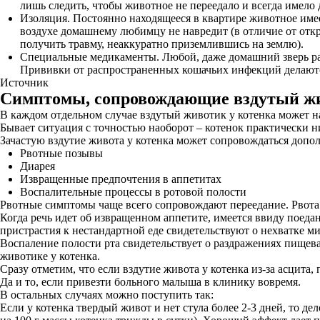
лишь следить, чтобы животное не переедало и всегда имело 
Изоляция. Постоянно находящееся в квартире животное име
воздухе домашнему любимцу не навредит (в отличие от откр
получить травму, неаккуратно приземлившись на землю).
Специальные медикаменты. Любой, даже домашний зверь раз 
Прививки от распространенных кошачьих инфекций делаются
Источник
Симптомы, сопровождающие вздутый ж
В каждом отдельном случае вздутый животик у котенка может на
Бывает ситуация с точностью наоборот – котенок практически н
Зачастую вздутие живота у котенка может сопровождаться допо
Рвотные позывы
Диарея
Извращенные предпочтения в аппетитах
Воспалительные процессы в ротовой полости
Рвотные симптомы чаще всего сопровождают переедание. Рвота 
Когда речь идет об извращенном аппетите, имеется ввиду поеда
пристрастия к нестандартной еде свидетельствуют о нехватке м
Воспаление полости рта свидетельствует о раздражениях пищева
животике у котенка.
Сразу отметим, что если вздутие живота у котенка из-за асцита
Да и то, если привезти больного малыша в клинику вовремя.
В остальных случаях можно поступить так:
Если у котенка твердый живот и нет стула более 2-3 дней, то д