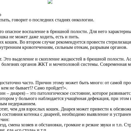
о
пать, говорит о последних стадиях онкологии.
то опасное воспаление в брюшной полости. Для него характерны
шка не может даже ходить, есть и пить.
х кошек. Во втором случае рекомендуется провести стерилизац
нутренним кровотечениям, сильным отекам, разрывам органов.
т. Это выделение и скопление жидкостей в брюшной полости. Асц
 болезнях органов ЖКТ и мочеполовой системы. Современная ме
достаточно часто. Причин этому может быть много: от самой пр
 кем не бывает!? Само пройдет!».
рмин – диарея) – это патологическое состояние, которое развив
котором у больного наблюдается учащённая дефекация, при этом
ным недержанием.
котят, чем для взрослых кошек. Диарея может привести к обезв
и состояния котенка с диареей, необходимо выявление и устране
ичин:
д, смена хозяев и обстановки, громкие и резкие звуки и т.п. Стр
, еда «со стола» и т.п.