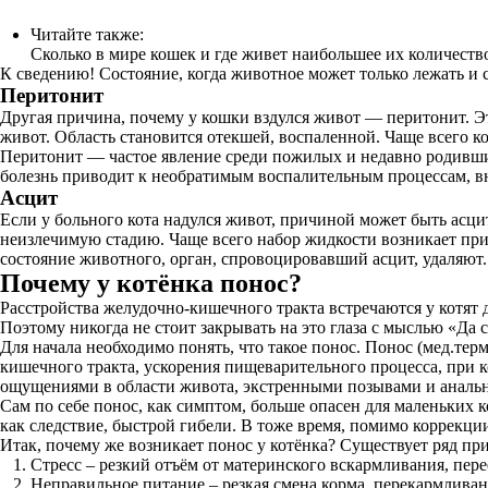
Читайте также:
Сколько в мире кошек и где живет наибольшее их количеств
К сведению! Состояние, когда животное может только лежать и с
Перитонит
Другая причина, почему у кошки вздулся живот — перитонит. Э
живот. Область становится отекшей, воспаленной. Чаще всего ко
Перитонит — частое явление среди пожилых и недавно родивши
болезнь приводит к необратимым воспалительным процессам, в
Асцит
Если у больного кота надулся живот, причиной может быть асци
неизлечимую стадию. Чаще всего набор жидкости возникает при
состояние животного, орган, спровоцировавший асцит, удаляют.
Почему у котёнка понос?
Расстройства желудочно-кишечного тракта встречаются у котят 
Поэтому никогда не стоит закрывать на это глаза с мыслью «Да с
Для начала необходимо понять, что такое понос. Понос (мед.те
кишечного тракта, ускорения пищеварительного процесса, при 
ощущениями в области живота, экстренными позывами и аналь
Сам по себе понос, как симптом, больше опасен для маленьких 
как следствие, быстрой гибели. В тоже время, помимо коррекци
Итак, почему же возникает понос у котёнка? Существует ряд пр
Стресс – резкий отъём от материнского вскармливания, переез
Неправильное питание – резкая смена корма, перекармливание