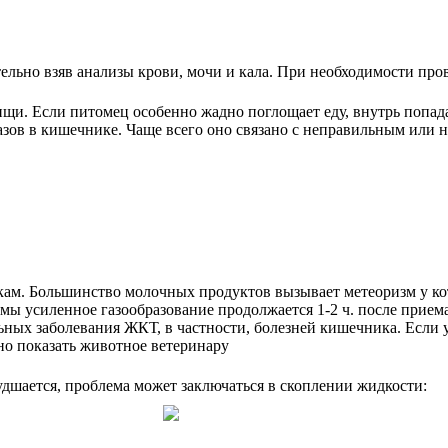
тельно взяв анализы крови, мочи и кала. При необходимости пр
щи. Если питомец особенно жадно поглощает еду, внутрь попада
азов в кишечнике. Чаще всего оно связано с неправильным или
ам. Большинство молочных продуктов вызывает метеоризм у коте
мы усиленное газообразование продолжается 1-2 ч. после приема
ьных заболевания ЖКТ, в частности, болезней кишечника. Если
енно показать животное ветеринару
худшается, проблема может заключаться в скоплении жидкости: