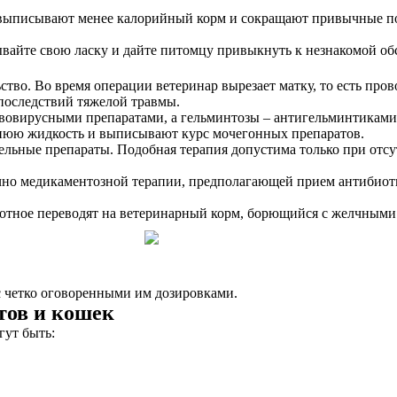
 выписывают менее калорийный корм и сокращают привычные по
ывайте свою ласку и дайте питомцу привыкнуть к незнакомой об
тво. Во время операции ветеринар вырезает матку, то есть про
последствий тяжелой травмы.
вовирусными препаратами, а гельминтозы – антигельминтиками.
нюю жидкость и выписывают курс мочегонных препаратов.
тельные препараты. Подобная терапия допустима только при от
аточно медикаментозной терапии, предполагающей прием антиби
отное переводят на ветеринарный корм, борющийся с желчными
с четко оговоренными им дозировками.
тов и кошек
гут быть: