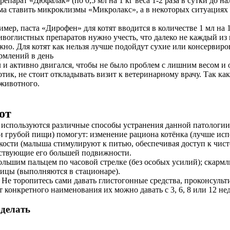
репарат «Дюфалак» (по 0,5 мл на 1 кг веса 1-2 раза в сутки до 
ма ставить микроклизмы «Микролакс», а в некоторых ситуациях
р, паста «Дирофен» для котят вводится в количестве 1 мл на 1 
оглистных препаратов нужно учесть, что далеко не каждый из ни
о. Для котят как нельзя лучше подойдут сухие или консервиро
рмлений в день
ил и активно двигался, чтобы не было проблем с лишним весом 
ик, не стоит откладывать визит к ветеринарному врачу. Так как
 животного.
от
, используются различные способы устранения данной патологии
 грубой пищи) помогут: изменение рациона котёнка (лучше ис
кости (малыша стимулируют к питью, обеспечивая доступ к чист
бствующие его большей подвижности.
шим пальцем по часовой стрелке (без особых усилий); скармлив
ницы (выполняются в стационаре).
е торопитесь сами давать глистогонные средства, проконсульти
 конкретного наименования их можно давать с 3, 6, 8 или 12 нед
 делать