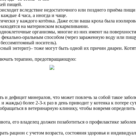
жей пищей.
оисходит вследствие недостаточного или позднего приёма пищ
ждые 4 часа, а иногда и чаще.
тически у каждого котёнка. Даже если ваша кроха была изолиров
а находятся на материнском вскармливании.
 одноклеточные организмы, многие из них имеют на поверхности
 – фекально-оральным способом (через зараженную воду или пищ
– бессимптомный носитель).
ный энтерит)– тоже могут быть одной их причин диареи. Котята
включать терапию, предотвращающую:
 и дефицит минералов, что может повлечь за собой такое заболе
 и жажды) более 2-3-х раз в день приводит у котенка к потере
 обращаться в ветеринарную клинику, чтобы вовремя определить 
живота, его владелец должен позаботиться о профилактике заб
рать рацион с учетом возраста, состояния здоровья и индивидуа