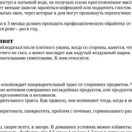
доступ к питьевой воде, не получало плохо приготовленное мясо
ет меньше шансов заразиться инфекцией или подцепить глистов.
ытых окон, через которые в дом могут проникнуть переносчики 
в 3 месяца должен проходить профилактическую обработку от г
 реже – раз в год.
ивот
блюдаться после плотного ужина, когда со стороны, кажется, чт
ичего не съел, а живот выглядит как надутый воздушный шарик.
лнительными симптомами. К ним относятся:
освобождает пищеварительный тракт от сторонних предметов. Ч
ние котенком совершенно несъедобных продуктов, или продуктов
икроэлементов и витаминов.
рительного тракта. Как правило, они возникают тогда, когда в
, перитонита, панкреатита, проблем с печенью, гормонального ра
ело, скорее всего, в запоре. В домашних условиях можно избавит