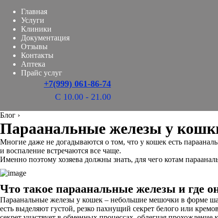
Главная
Услуги
Клиники
Документация
Отзывы
Контакты
Аптека
Прайс услуг
+7(999) 061-86-74
С 10.00 - 21.00
Блог
›
Параанальные железы у кошки:
Многие даже не догадываются о том, что у кошек есть параанал
и воспаление встречаются все чаще.
Именно поэтому хозяева должны знать, для чего котам парааналь
Что такое параанальные железы и где о
Параанальные железы у кошек – небольшие мешочки в форме ш
есть выделяют густой, резко пахнущий секрет белого или кремо
секрет участвует в обменных процессах, облегчая прохождение 