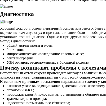
Диагностика
Хороший доктор, проведя первичный осмотр животного, будет зн
выделения, сам анус опух и при надавливании болит, необходи
установить точный диагноз. Однако и при других заболеваниях 
методы диагностики:
общий анализ крови и мочи;
биохимия;
микроскопическое исследование каловых масс;
рентгенография;
УЗИ органов, расположенных в брюшной полости.
Почему возникают проблемы с железам
Естественный отток секрета происходит благодаря мышечным с
жидкость начинает скапливаться внутри. Застой сопровождается
К основным причинам воспаления параанальных желез у ко
слишком узкие выводящие каналы, доставшиеся животному 
патологии ЖКТ;
продолжительный понос или запор, вызванные обилием или 
травмы заднего прохода;
недостаточность анального сфинктера;