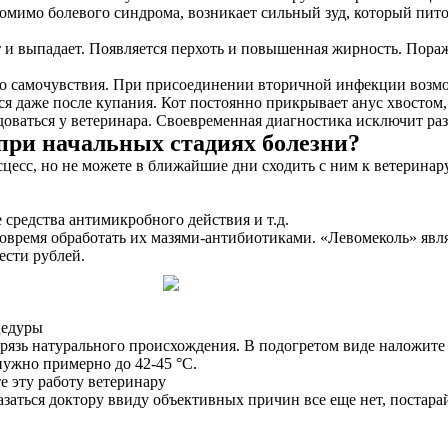
Помимо болевого синдрома, возникает сильный зуд, который пито
и выпадает. Появляется перхоть и повышенная жирность. Поража
о самочувствия. При присоединении вторичной инфекции возмо
я даже после купания. Кот постоянно прикрывает анус хвостом,
ваться у ветеринара. Своевременная диагностика исключит ра
при начальных стадиях болезни?
сс, но не можете в ближайшие дни сходить с ним к ветеринару,
 средства антимикробного действия и т.д.
вовремя обработать их мазями-антибиотиками. «Левомеколь» явля
ести рублей.
цедуры
язь натурального происхождения. В подогретом виде наложите ее
 нужно примерно до 42-45 °C.
е эту работу ветеринару
азаться доктору ввиду объективных причин все еще нет, постар