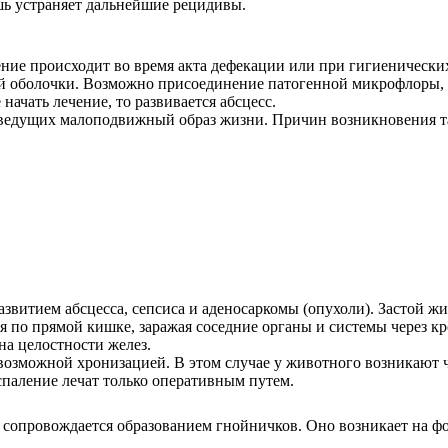
шь устраняет дальнейшие рецидивы.
ие происходит во время акта дефекации или при гигиенических
ой оболочки. Возможно присоединение патогенной микрофлоры, к
начать лечение, то развивается абсцесс.
, ведущих малоподвижный образ жизни. Причин возникновения т
звитием абсцесса, сепсиса и аденосаркомы (опухоли). Застой жи
по прямой кишке, заражая соседние органы и системы через кр
на целостности желез.
возможной хронизацией. В этом случае у животного возникают 
паление лечат только оперативным путем.
е сопровождается образованием гнойничков. Оно возникает на ф