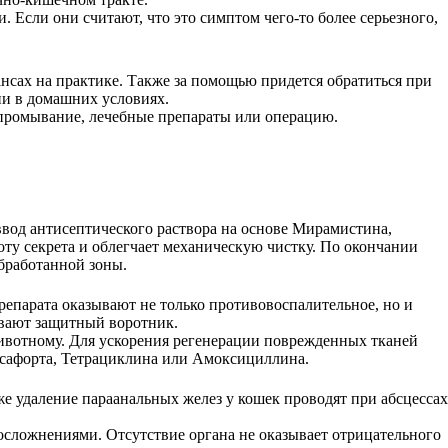
 Если они считают, что это симптом чего-то более серьезного,
ансах на практике. Также за помощью придется обратиться при
и в домашних условиях.
 промывание, лечебные препараты или операцию.
ввод антисептического раствора на основе Мирамистина,
ту секрета и облегчает механическую чистку. По окончании
бработанной зоны.
епарата оказывают не только противовоспалительное, но и
евают защитный воротник.
животному. Для ускорения регенерации поврежденных тканей
сафорта, Тетрациклина или Амоксициллина.
е удаление параанальных желез у кошек проводят при абсцессах
 осложнениями. Отсутствие органа не оказывает отрицательного