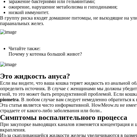
заражение бактериями или гельминтами;
ожирение, нарушение метаболизма и гиподинамия;
низкий иммунитет.
В группу риска входят домашние питомцы, не выходящие на ули
параанальных желез.
Читайте также:
Почему у котенка большой живот?
Это жидкость ануса?
Если вы видите, что ваша кошка теряет жидкость из анальной о
определить источник. В случае с женщинами мы должны убедиться
гной, то это может быть репродуктивной проблемой. Если кошк
piometra
. В любом случае вам следует немедленно обратиться 
Эта статья является чисто информативной. HowMeow.ru не имеет
страдаете от какого-либо заболевания или боли..
Симптомы воспалительного процесса
При закупорке выводящих каналов изменяется концентрация и цв
вкрапления.
Из-за скапливающейся жидкости железы увеличиваются в разме