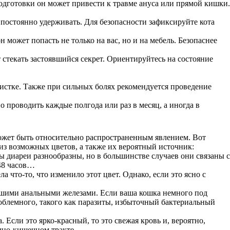
дготовки он может привести к травме ануса или прямой кишки.
 постоянно удерживать. Для безопасности зафиксируйте кота
может попасть не только на вас, но и на мебель. Безопаснее
т стекать застоявшийся секрет. Ориентируйтесь на состояние
чистке. Также при сильных болях рекомендуется проведение
проводить каждые полгода или раз в месяц, а иногда в
может быть относительно распространенным явлением. Вот
из возможных цветов, а также их вероятный источник:
ы диареи разнообразны, но в большинстве случаев они связаны с
-48 часов…
 что-то, что изменило этот цвет. Однако, если это ясно с
вашими анальными железами. Если ваша кошка немного под
проблемного, такого как паразиты, избыточный бактериальный
 Если это ярко-красный, то это свежая кровь и, вероятно,
очно-кишечном тракте.