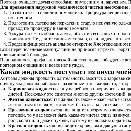
Протоки очищают двумя способами: внутренним и наружным. Пер
Для проведения наружной механической чистки необходимо:
Позаботиться о наличии помощника. Процедура неприятна не
полотенцем.
Подготовить латексные перчатки и старую ненужную одежду.
проводить процедуру в ванной комнате.
Аккуратно сжать область ануса, обхватив его с двух сторон
животного. Не давите слишком сильно, если видите, что это
Продезинфицировать анальное отверстие Хлоргексидином п
Если перечисленные манипуляции не приносят эффекта – обратит
новокаиновой блокады.
Периодичность профилактической очистки лучше обсудить с вет
повторном очищении и вовсе нет нужды.
Какая жидкость поступает из ануса мое
Хотя мы должны проявлять бдительность, заботясь о здоровье с
почему мы должны наблюдать различные типы жидкости, которые
Коричневая жидкость
если у вашей кошки коричневая жидко
диетой. Поскольку это симптом многих других состояний, ва
Желтая жидкость
желтая жидкость также может быть частью 
желтоватым оттенком, это может быть от анальных желез вме
Прозрачная жидкость
если вы видите прозрачную жидкость
погодой, то у вас может быть какая-то чистая слизь из анус
рост, колит или даже опухоли, поэтому вы должны обратитьс
Красная жидкость
если вы видите кровь, выходящую из анус
происходит из самого ануса. Если он темно-красный или кор