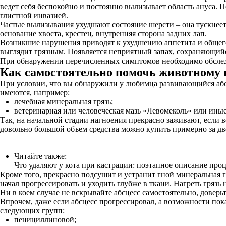
ведет себя беспокойно и постоянно вылизывает область ануса. 
глистной инвазией.
Частые вылизывания ухудшают состояние шерсти – она тускнеет 
основание хвоста, крестец, внутренняя сторона задних лап.
Возникшие нарушения приводят к ухудшению аппетита и общег
выглядит грязным. Появляется неприятный запах, сохраняющийс
При обнаружении перечисленных симптомов необходимо обследо
Как самостоятельно помочь животному 
При условии, что вы обнаружили у любимца развивающийся абсце
имеются, например:
лечебная минеральная грязь;
ветеринарная или человеческая мазь «Левомеколь» или иные
Так, на начальной стадии нагноения прекрасно заживают, если 
довольно большой объем средства можно купить примерно за дв
Читайте также:
Что удаляют у кота при кастрации: поэтапное описание про
Кроме того, прекрасно подсушит и устранит гной минеральная гр
начал прогрессировать и уходить глубже в ткани. Нагреть грязь
Ни в коем случае не вскрывайте абсцесс самостоятельно, доверьт
Впрочем, даже если абсцесс прогрессировал, а возможности пок
следующих групп:
пенициллиновой;