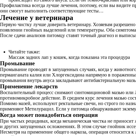
Профилактика всегда лучше лечения, поэтому, если вы видите пр
они смогут выполнить соответствующие тесты…
Лечение у ветеринара
Первую чистку лучше доверить ветеринару. Хозяевам разрешено 
появлении гнойных выделений или температуры. Оба симптома
После сдачи анализов питомцу ставят точный диагноз и выписы
Читайте также:
Массаж задних лап у кошек, когда показана эта процедура
Промывание
Промывание проводят в запущенных случаях, когда у животного
перманганата калия или Хлоргексидина напрямую в пораженный 
промывания внутрь ануса закладывают антибактериальную мазь
Применение лекарств
Воспалительный процесс снимают синтомициновой мазью или Лев
противомикробное действие. В среднем курс лечения мазью сос
Помимо мазей, используют ректальные свечи, но строго по наз
применяют Метилурацил. Если у питомца обнаруживают экзему
Когда может понадобиться операция
При частых рецидивах, когда механическая чистка не приносит 
и других запущенных осложнениях. В этом случае гнойник иссе
Несмотря на применение общего наркоза, операция относится к