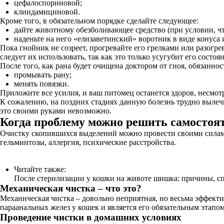
цефалоспориновой;
клиндамициновой.
Кроме того, в обязательном порядке сделайте следующее:
дайте животному обезболивающее средство (при условии, чт
наденьте на него «елизаветинский» воротник в виде конус
Пока гнойник не созреет, прогревайте его грелками или разог
следует их использовать, так как это только усугубит его состоян
После того, как рана будет очищена доктором от гноя, обязанно
промывать рану;
менять повязки.
Приложите все усилия, и ваш питомец останется здоров, несмотр
К сожалению, на поздних стадиях данную болезнь трудно вылечи
это своими руками невозможно.
Когда проблему можно решить самостоя
Очистку скопившихся выделений можно провести своими силами
гельминтозы, аллергия, психические расстройства.
Читайте также:
После стерилизации у кошки на животе шишка: причины, с
Механическая чистка – что это?
Механическая чистка – довольно неприятная, но весьма эффект
параанальных желез у кошек и является его обязательным этап
Проведение чистки в домашних условиях