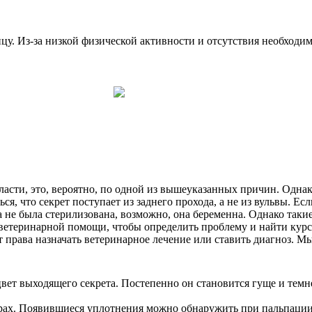
цу. Из-за низкой физической активности и отсутствия необходи
бласти, это, вероятно, по одной из вышеуказанных причин. Одн
, что секрет поступает из заднего прохода, а не из вульвы. Ес
а не была стерилизована, возможно, она беременна. Однако так
к ветеринарной помощи, чтобы определить проблему и найти кур
 права назначать ветеринарное лечение или ставить диагноз. Мы
ет выходящего секрета. Постепенно он становится гуще и темне
рах. Появившиеся уплотнения можно обнаружить при пальпации