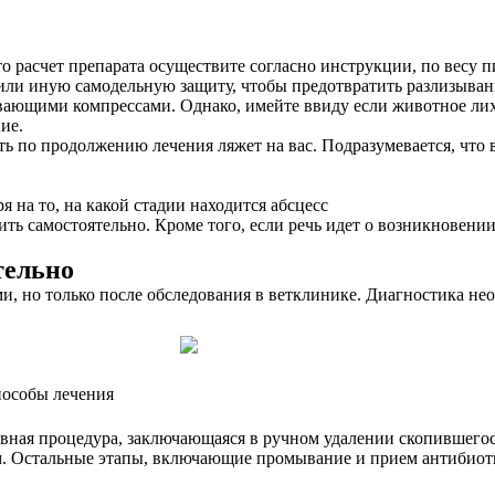
о расчет препарата осуществите согласно инструкции, по весу п
а или иную самодельную защиту, чтобы предотвратить разлизыва
ревающими компрессами. Однако, имейте ввиду если животное ли
ие.
сть по продолжению лечения ляжет на вас. Подразумевается, что 
я на то, на какой стадии находится абсцесс
ть самостоятельно. Кроме того, если речь идет о возникновении
тельно
, но только после обследования в ветклинике. Диагностика не
пособы лечения
ивная процедура, заключающаяся в ручном удалении скопившегос
ом. Остальные этапы, включающие промывание и прием антибиот