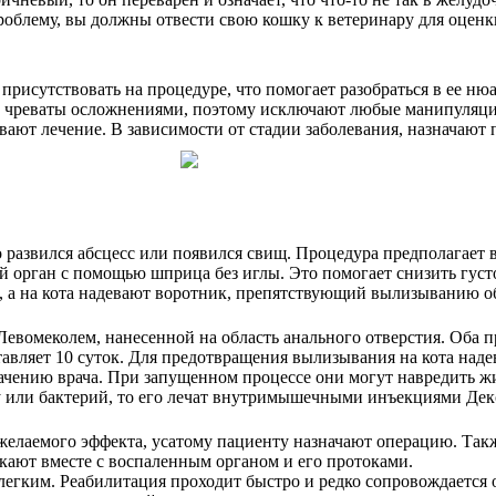
облему, вы должны отвести свою кошку к ветеринару для оценки.
присутствовать на процедуре, что помогает разобраться в ее ню
 чреваты осложнениями, поэтому исключают любые манипуляци
вают лечение. В зависимости от стадии заболевания, назначают
 развился абсцесс или появился свищ. Процедура предполагает 
орган с помощью шприца без иглы. Это помогает снизить густо
, а на кота надевают воротник, препятствующий вылизыванию о
омеколем, нанесенной на область анального отверстия. Оба пр
тавляет 10 суток. Для предотвращения вылизывания на кота над
начению врача. При запущенном процессе они могут навредить 
 или бактерий, то его лечат внутримышечными инъекциями Дек
желаемого эффекта, усатому пациенту назначают операцию. Такж
кают вместе с воспаленным органом и его протоками.
 легким. Реабилитация проходит быстро и редко сопровождается