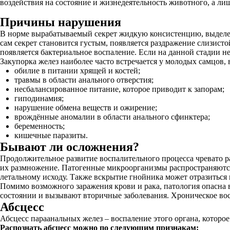
воздействия на состояние и жизнедеятельность животного, а ли
Причины нарушения
В норме вырабатываемый секрет жидкую консистенцию, выделен
сам секрет становится густым, появляется раздражение слизист
появляется бактериальное воспаление. Если на данной стадии не 
Закупорка желез наиболее часто встречается у молодых самцов
обилие в питании хрящей и костей;
травмы в области анального отверстия;
несбалансированное питание, которое приводит к запорам;
гиподинамия;
нарушение обмена веществ и ожирение;
врождённые аномалии в области анального сфинктера;
беременность;
кишечные паразиты.
Бывают ли осложнения?
Продолжительное развитие воспалительного процесса чревато ра
их размножение. Патогенные микроорганизмы распространяются 
летальному исходу. Также вскрытие гнойника может отразиться 
Помимо возможного заражения крови и рака, патология опасна 
состоянии и вызывают вторичные заболевания. Хроническое вос
Абсцесс
Абсцесс параанальных желез – воспаление этого органа, которо
Распознать абсцесс можно по следующим признакам: