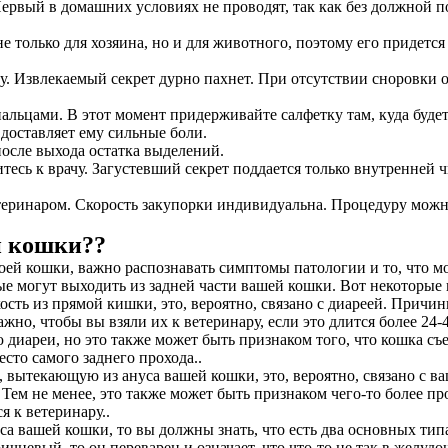
вый в домашних условиях не проводят, так как без должной по
 только для хозяина, но и для животного, поэтому его придется
 Извлекаемый секрет дурно пахнет. При отсутствии сноровки он 
 пальцами. В этот момент придерживайте салфетку там, куда буде
 доставляет ему сильные боли.
осле выхода остатка выделений.
есь к врачу. Загустевший секрет поддается только внутренней 
еринаром. Скорость закупорки индивидуальна. Процедуру можно 
й кошки??
воей кошки, важно распознавать симптомы патологии и то, что 
 могут выходить из задней части вашей кошки. Вот некоторые 
сть из прямой кишки, это, вероятно, связано с диареей. Причин
жно, чтобы вы взяли их к ветеринару, если это длится более 24
диареи, но это также может быть признаком того, что кошка съела
сто самого заднего прохода..
, вытекающую из ануса вашей кошки, это, вероятно, связано с 
а. Тем не менее, это также может быть признаком чего-то более 
я к ветеринару..
а вашей кошки, то вы должны знать, что есть два основных типа.
ичневый, то он переварен и означает, что что-то не так в желуд