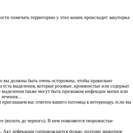
мости помечать территорию у этих кошек происходит закупорка
ако вы должны быть очень осторожны, чтобы правильно
ли есть выделения, которые розовые, кровянистые или содержат
ие выделения также могут быть признаком инфекции матки или
с лечения…
 приглашаем вас отвезти вашего питомца к ветеринару, если вы
е (вплоть до черного). В нем появляются творожистые
. Акт дефекации сопровождается болью, поэтому животное