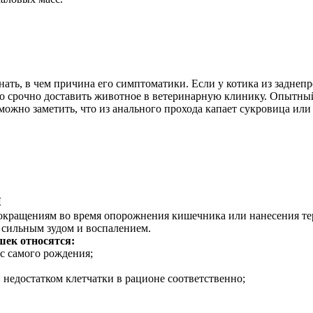
ать, в чем причина его симптоматики. Если у котика из заднеп
мо срочно доставить животное в ветеринарную клинику. Опытны
можно заметить, что из анального прохода капает сукровица ил
и
окращениям во время опорожнения кишечника или нанесения тер
 сильным зудом и воспалением.
шек относятся:
с самого рождения;
недостатком клетчатки в рационе соответственно;