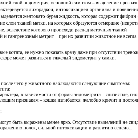
рхний слой эндометрия, основной симптом – выделение прозрач
рактеризуется лихорадкой, интоксикацией организма и появлени
ыделяется желтовато-бурая жидкость, которая содержит фибрин 
кие слои тканей матки, на которых образуются отмершие (некрот
е, вследствие которого происходи распад маточных тканей
и гангренозный метрит – при их развитии животное не всегда 
ые котята, ее нужно показать врачу даже при отсутствии трев
коре может развиться в тяжелый эндометрит у самки.
, после чего у животного наблюдаются следующие симптомы:
тита;
рактера, в зависимости от формы эндометрита – слизистые, гной
ующим признакам – кошка изгибается, жалобно кричит и постоя
;
огут быть выражены менее ярко. Отсутствие выделений не свиде
 заражению почек, сильной интоксикации и развитию сепсиса.