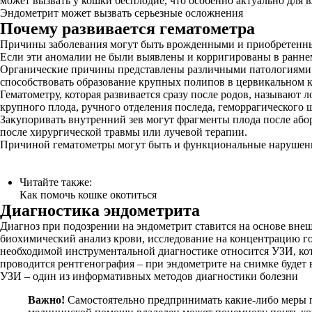
может вызвать у кошки бесплодие, что особенно актуально для
Эндометрит может вызвать серьезные осложнения
Почему развивается гематометра
Причины заболевания могут быть врожденными и приобретенным
Если эти аномалии не были выявлены и корригированы в раннем 
Органические причины представлены различными патологиями м
способствовать образование крупных полипов в цервикальном ка
Гематометру, которая развивается сразу после родов, называют
крупного плода, ручного отделения последа, геморрагического 
Закупоривать внутренний зев могут фрагменты плода после абор
после хирургической травмы или лучевой терапии.
Причиной гематометры могут быть и функциональные нарушения
Читайте также:
Как помочь кошке окотиться
Диагностика эндометрита
Диагноз при подозрении на эндометрит ставится на основе вне
биохимический анализ крови, исследование на концентрацию гор
необходимой инструментальной диагностике относится УЗИ, кото
проводится рентгенография – при эндометрите на снимке будет 
УЗИ – один из информативных методов диагностики болезни
Важно!
Самостоятельно предпринимать какие-либо меры пр