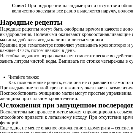
Совет!
При подозрении на эндометрит и отсутствии обиль
количество экссудата все равно выделяется наружу, волос
Народные рецепты
Народные рецепты могут быть одобрены врачом в качестве допо
выздоровления. Полезными оказывают кровоостанавливающие и 
малины, добавляя ягоды калины и листья черники.
Крапива при гематометре позволяет уменьшить кровопотерю и у
каждые 3 часа, потом дважды в день.
Настойка водяного перца оказывает гемостатическое воздействие
залить литром чистой воды. Выпивать по стопке четырежды в с
Читайте также:
Как помочь кошке родить, если она не справляется самостоя
Прикладывание теплой грелки к животу оказывает спазмолитиче
Поспособствовать очищению матки могут простые упражнения. Ж
женщины при сильном кровотечении.
Осложнения при запущенном послеродо
Воспалительные процесс в матке может спровоцировать серьезн
способного привести к летальному исходу. При отсутствии вра
функций.
Еще одно, не менее опасное осложнение эндометрита – сепсис, 