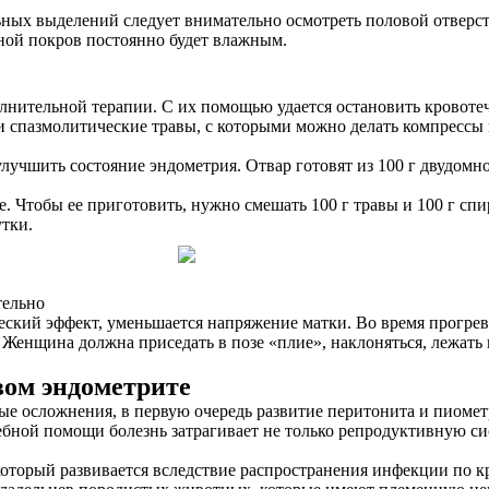
ных выделений следует внимательно осмотреть половой отверсти
яной покров постоянно будет влажным.
лнительной терапии. С их помощью удается остановить кровоте
спазмолитические травы, с которыми можно делать компрессы и
лучшить состояние эндометрия. Отвар готовят из 100 г двудом
. Чтобы ее приготовить, нужно смешать 100 г травы и 100 г спир
утки.
тельно
ский эффект, уменьшается напряжение матки. Во время прогрева
енщина должна приседать в позе «плие», наклоняться, лежать 
вом эндометрите
ые осложнения, в первую очередь развитие перитонита и пиомет
чебной помощи болезнь затрагивает не только репродуктивную с
который развивается вследствие распространения инфекции по к