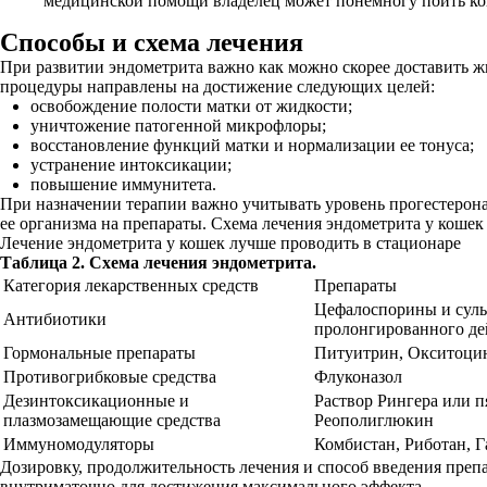
медицинской помощи владелец может понемногу поить ко
Способы и схема лечения
При развитии эндометрита важно как можно скорее доставить ж
процедуры направлены на достижение следующих целей:
освобождение полости матки от жидкости;
уничтожение патогенной микрофлоры;
восстановление функций матки и нормализации ее тонуса;
устранение интоксикации;
повышение иммунитета.
При назначении терапии важно учитывать уровень прогестерона
ее организма на препараты. Схема лечения эндометрита у кошек
Лечение эндометрита у кошек лучше проводить в стационаре
Таблица 2. Схема лечения эндометрита.
Категория лекарственных средств
Препараты
Цефалоспорины и сул
Антибиотики
пролонгированного де
Гормональные препараты
Питуитрин, Окситоци
Противогрибковые средства
Флуконазол
Дезинтоксикационные и
Раствор Рингера или 
плазмозамещающие средства
Реополиглюкин
Иммуномодуляторы
Комбистан, Риботан, 
Дозировку, продолжительность лечения и способ введения препа
внутриматочно для достижения максимального эффекта.