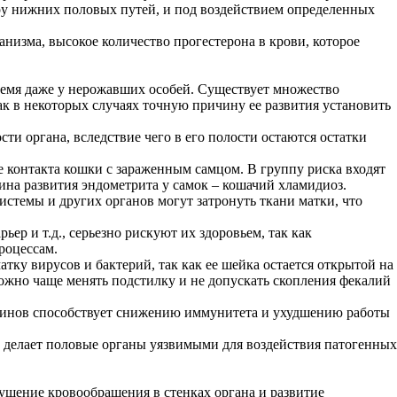
ру нижних половых путей, и под воздействием определенных
изма, высокое количество прогестерона в крови, которое
ремя даже у нерожавших особей. Существует множество
ак в некоторых случаях точную причину ее развития установить
и органа, вследствие чего в его полости остаются остатки
контакта кошки с зараженным самцом. В группу риска входят
ина развития эндометрита у самок – кошачий хламидиоз.
темы и других органов могут затронуть ткани матки, что
р и т.д., серьезно рискуют их здоровьем, так как
роцессам.
ку вирусов и бактерий, так как ее шейка остается открытой на
ожно чаще менять подстилку и не допускать скопления фекалий
минов способствует снижению иммунитета и ухудшению работы
то делает половые органы уязвимыми для воздействия патогенных
ушение кровообращения в стенках органа и развитие