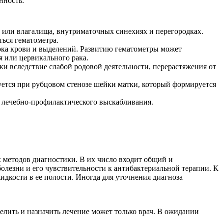
нность.
 или влагалища, внутриматочных синехиях и перегородках.
ься гематометра.
ока крови и выделений. Развитию гематометры может
я или цервикального рака.
ки вследствие слабой родовой деятельности, перерастяжения от
уется при рубцовом стенозе шейки матки, который формируется
и лечебно-профилактического выскабливания.
х методов диагностики. В их число входит общий и
болезни и его чувствительности к антибактериальной терапии. К
дкости в ее полости. Иногда для уточнения диагноза
лить и назначить лечение может только врач. В ожидании