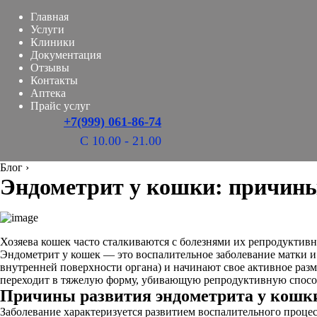
Главная
Услуги
Клиники
Документация
Отзывы
Контакты
Аптека
Прайс услуг
+7(999) 061-86-74
С 10.00 - 21.00
Блог
›
Эндометрит у кошки: причины
Хозяева кошек часто сталкиваются с болезнями их репродуктивн
Эндометрит у кошек — это воспалительное заболевание матки и
внутренней поверхности органа) и начинают свое активное раз
переходит в тяжелую форму, убивающую репродуктивную спосо
Причины развития эндометрита у кошк
Заболевание характеризуется развитием воспалительного процес