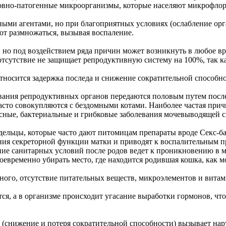
словно-патогенные микроорганизмы, которые населяют микрофло
ми агентами, но при благоприятных условиях (ослабление орган
ют размножаться, вызывая воспаление.
, но под воздействием ряда причин может возникнуть в любое в
отсутствие не защищает репродуктивную систему на 100%, так к
сится задержка последа и снижение сократительной способност
ния репродуктивных органов передаются половым путем после 
часто совокупляются с бездомными котами. Наиболее частая прич
ые, бактериальные и грибковые заболевания мочевыводящей сис
льцы, которые часто дают питомицам препараты вроде Секс-барье
ия секреторной функции матки и приводят к воспалительным п
 санитарных условий после родов ведет к проникновению в мат
евременно убирать место, где находится родившая кошка, как м
ого, отсутствие питательных веществ, микроэлементов и вита
тся, а в организме происходит угасание выработки гормонов, ч
(снижение и потеря сократительной способности) вызывает нар