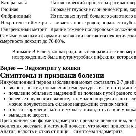
Катаральная
Патологический процесс затрагивает ве
Гнойная
Поражает глубокие слои эндометрия, ха
Фибринозный
Из половых путей больного животного в
Некротический метрит
азвивается после родов, поражает глубо
Гангренозный метрит
Крайне тяжелое послеродовое осложнени
Самыми опасными формами патологии считаются некротический 
смертность доходит до 70-80%.
Внимание! Если у кошки родились недоразвитые или мертв
новорожденных была внутриутробная инфекция, которая вс
Видео — Эндометрит у кошки
Симптомы и признаки болезни
Инкубационный период заболевания может составлять 2-7 дней
вялость, апатия, повышение температуры тела и потеря аппе
появление обильных выделений из половых путей разного ха
болевые ощущения в животе, что можно определить по след
можно почувствовать сильное напряжение стенок матки;
отказ от кормления котят и ухода за ними, отсутствие молока
выпадение шерсти.
При хронической форме эндометрита признаки аналогичны, но м
скопления экссудата в маточной полости, что может привести к
Апатия, вялость и отказ от пищи – симптомы эндометрита