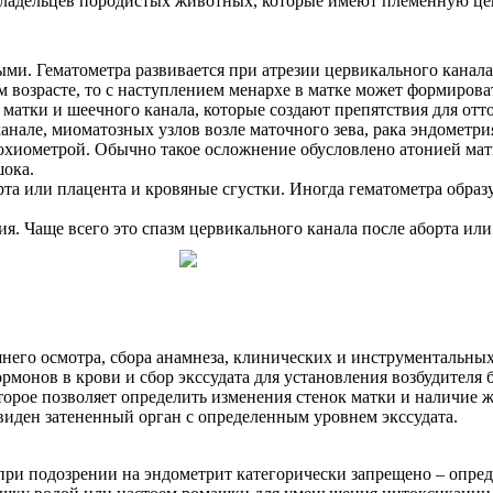
 владельцев породистых животных, которые имеют племенную це
и. Гематометра развивается при атрезии цервикального канала
возрасте, то с наступлением менархе в матке может формироват
атки и шеечного канала, которые создают препятствия для отт
нале, миоматозных узлов возле маточного зева, рака эндометри
 лохиометрой. Обычно такое осложнение обусловлено атонией мат
шока.
та или плацента и кровяные сгустки. Иногда гематометра образ
. Чаще всего это спазм цервикального канала после аборта ил
шнего осмотра, сбора анамнеза, клинических и инструментальны
монов в крови и сбор экссудата для установления возбудителя 
рое позволяет определить изменения стенок матки и наличие жи
виден затененный орган с определенным уровнем экссудата.
и подозрении на эндометрит категорически запрещено – опреде