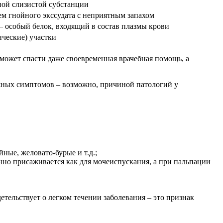
ной слизистой субстанции
ем гнойного экссудата с неприятным запахом
– особый белок, входящий в состав плазмы крови
ические) участки
может спасти даже своевременная врачебная помощь, а
ожных симптомов – возможно, причиной патологий у
ные, желовато-бурые и т.д.;
нно присаживается как для мочеиспускания, а при пальпации
тельствует о легком течении заболевания – это признак