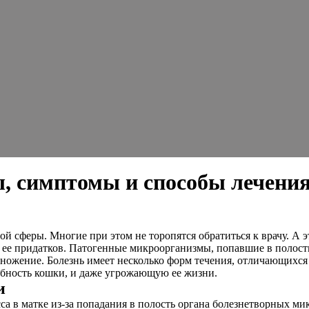
, симптомы и способы лечени
ой сферы. Многие при этом не торопятся обратиться к врачу. А 
 ее придатков. Патогенные микроорганизмы, попавшие в полость
множение. Болезнь имеет несколько форм течения, отличающихс
бность кошки, и даже угрожающую ее жизни.
и
са в матке из-за попадания в полость органа болезнетворных ми