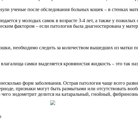
ули ученые после обследования больных кошек – в стенках мат
ается у молодых самок в возрасте 3-4 лет, а также у пожилых о
ческим фактором – если патология была диагностирована у матер
ошки, необходимо следить за количеством вышедших из матки п
из влагалища самки выделяется кровянистая жидкость – это так 
есколько форм заболевания. Острая патология чаще всего развив
иоде, признаки могут быть размытыми или отсутствовать вообщ
з чего эндометрит делится на катаральный, гнойный, фибринозн
о