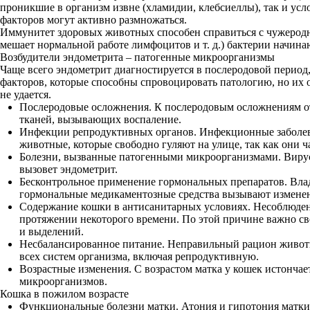
проникшие в организм извне (хламидии, клебсиеллы), так и у
факторов могут активно размножаться.
Иммунитет здоровых животных способен справиться с чужеродны
мешает нормальной работе лимфоцитов и т. д.) бактерии начина
Возбудители эндометрита – патогенные микроорганизмы
Чаще всего эндометрит диагностируется в послеродовой период
факторов, которые способны спровоцировать патологию, но их 
не удается.
Послеродовые осложнения. К послеродовым осложнениям отно
тканей, вызывающих воспаление.
Инфекции репродуктивных органов. Инфекционные заболева
животные, которые свободно гуляют на улице, так как они 
Болезни, вызванные патогенными микроорганизмами. Вирусн
вызовет эндометрит.
Бесконтрольное применение гормональных препаратов. Владе
гормональные медикаментозные средства вызывают изменен
Содержание кошки в антисанитарных условиях. Несоблюдение
протяжении некоторого времени. По этой причине важно сво
и выделений.
Несбалансированное питание. Неправильный рацион животн
всех систем организма, включая репродуктивную.
Возрастные изменения. С возрастом матка у кошек истончае
микроорганизмов.
Кошка в пожилом возрасте
Функциональные болезни матки. Атония и гипотония матки 