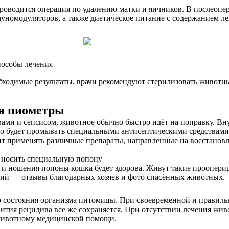
проводится операция по удалению матки и яичников. В послеоп
номодуляторов, а также диетическое питание с содержанием ле
пособы лечения
бходимые результаты, врачи рекомендуют стерилизовать животны
ия пиометры
вами и сепсисом, животное обычно быстро идёт на поправку. Вн
но будет промывать специальными антисептическими средствами
т применять различные препараты, направленные на восстанов
ь носить специальную попону
и и ношения попоны кошка будет здорова. Живут такие проопер
ий — отзывы благодарных хозяев и фото спасённых животных.
го состояния организма питомицы. При своевременной и правил
тия рецидива все же сохраняется. При отсутствии лечения живо
 животному медицинской помощи.