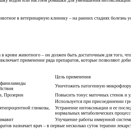
шку водой или настоем ромашки для уменьшения интоксикации
ивотное в ветеринарную клинику – на ранних стадиях болезнь 
 в крови животного – он должен быть достаточным для того, чт
 включает применение ряда препаратов, которые позволяют доби
Цель применения
ьфаниламиды
Уничтожить патогенную микрофлору,
йствия
н, Прозерин
Повысить тонус маточных стенок и 
Используется при присоединении гр
пятипроцентной глюкозы,
Устранение интоксикации и ее после
нормальных метаболических процесс
Гамавит
Улучшение работы иммунной систем
ратов назначает врач – в первые несколько суток терапии лекар