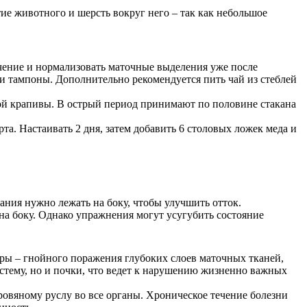
е животного и шерсть вокруг него – так как небольшое
чение и нормализовать маточные выделения уже после
 тампоны. Дополнительно рекомендуется пить чай из стеблей
ной крапивы. В острый период принимают по половине стакана
та. Настаивать 2 дня, затем добавить 6 столовых ложек меда и
ния нужно лежать на боку, чтобы улучшить отток.
на боку. Однако упражнения могут усугубить состояние
ры – гнойного поражения глубоких слоев маточных тканей,
истему, но и почки, что ведет к нарушению жизненно важных
ровяному руслу во все органы. Хроническое течение болезни