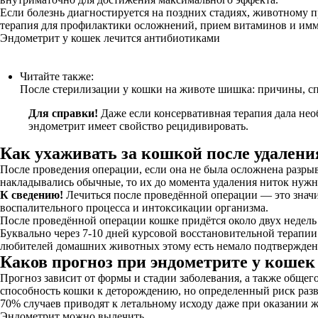
Если болезнь диагностируется на поздних стадиях, животному 
терапия для профилактики осложнений, прием витаминов и имму
Эндометрит у кошек лечится антибиотиками
Читайте также:
После стерилизации у кошки на животе шишка: причины, с
Для справки!
Даже если консервативная терапия дала нео
эндометрит имеет свойство рецидивировать.
Как ухаживать за кошкой после удален
После проведения операции, если она не была осложнена разры
накладывались обычные, то их до момента удаления ниток нуж
К сведению!
Лечиться после проведённой операции — это значи
воспалительного процесса и интоксикации организма.
После проведённой операции кошке придётся около двух недел
Буквально через 7-10 дней курсовой восстановительной терапи
любителей домашних животных этому есть немало подтвержден
Каков прогноз при эндометрите у кошек
Прогноз зависит от формы и стадии заболевания, а также обще
способность кошки к деторождению, но определенный риск разви
70% случаев приводят к летальному исходу даже при оказании
Эндометрит можно вылечить