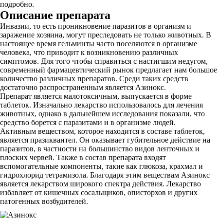
подробно.
Описание препарата
Инвазии, то есть проникновение паразитов в организм и
заражение хозяина, могут преследовать не только животных. В
настоящее время гельминты часто поселяются в организме
человека, что приводит к возникновению различных
симптомов. Для того чтобы справиться с настигшим недугом,
современный фармацевтический рынок предлагает нам большое
количество различных препаратов. Среди таких средств
достаточно распространенным является Азинокс.
Препарат является малотоксичным, выпускается в форме
таблеток. Изначально лекарство использовалось для лечения
животных, однако в дальнейшем исследования показали, что
средство борется с паразитами и в организме людей.
Активным веществом, которое находится в составе таблеток,
является празиквантел. Он оказывает губительное действие на
паразитов, в частности на большинство видов ленточных и
плоских червей. Также в состав препарата входят
вспомогательные компоненты, такие как глюкоза, крахмал и
гидрохлорид тетрамизола. Благодаря этим веществам Азинокс
является лекарством широкого спектра действия. Лекарство
избавляет от кишечных сосальщиков, описторхов и других
патогенных возбудителей.