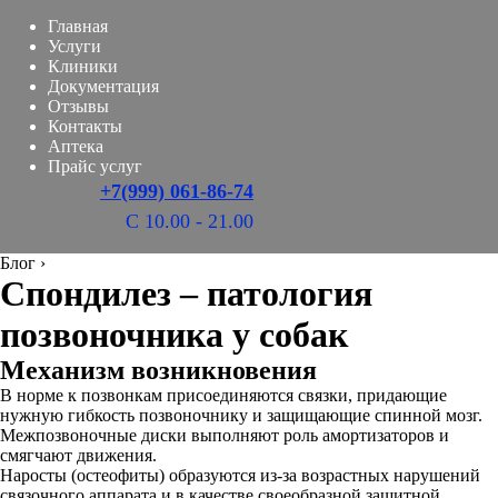
Главная
Услуги
Клиники
Документация
Отзывы
Контакты
Аптека
Прайс услуг
+7(999) 061-86-74
С 10.00 - 21.00
Блог
›
Спондилез – патология
позвоночника у собак
Механизм возникновения
В норме к позвонкам присоединяются связки, придающие
нужную гибкость позвоночнику и защищающие спинной мозг.
Межпозвоночные диски выполняют роль амортизаторов и
смягчают движения.
Наросты (остеофиты) образуются из-за возрастных нарушений
связочного аппарата и в качестве своеобразной защитной