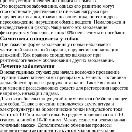
при отсутствии проявлений ишиаса и люмбаго.
Это возрастное заболевание, однако его развитию могут
способствовать длительная статическая нагрузка при
нарушениях осанки, травмы позвоночника, остеохондроз,
переохлаждение, нарушение обмена веществ. Немаловажен и
наследственный фактор. Чаще всего это заболевание
фиксируется у боксеров, из них 90% неизлечимы и погибают.
Симптомы спондилеза у собак
При тяжелой форме заболевания у собаки наблюдается
частичный или полный паралич, нарушение координации
движений. Как правило спондилез выявляют при
рентгенологическом обследовании других заболеваний.
Лечение заболевания
В незапущенных случаях для начала возможно проведение
терапии гомеопатическими препаратами. Ее цель – остановка
дальнейшего процесса разрушения ткани. Также возможно
применение рассасывающих средств для растворения наростов,
например, инъекции лидазы.
Для снятия болевых ощущений применяются обезболивающее
для собак. Также в лечении используется акупунктура и
электропунктура на биологические точки импульсного тока
частотой 10 Гц и малой силы. В среднем проводится по 7-10
сеансов длиной в 10-30 минут. Между сеансами рекомендован
точечный массаж. Дополнительно обменные процессы
дополнительно активируются курсом ходропротекторов.