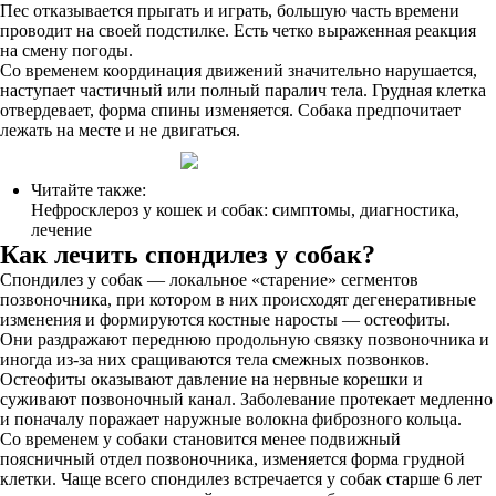
Пес отказывается прыгать и играть, большую часть времени
проводит на своей подстилке. Есть четко выраженная реакция
на смену погоды.
Со временем координация движений значительно нарушается,
наступает частичный или полный паралич тела. Грудная клетка
отвердевает, форма спины изменяется. Собака предпочитает
лежать на месте и не двигаться.
Читайте также:
Нефросклероз у кошек и собак: симптомы, диагностика,
лечение
Как лечить спондилез у собак?
Спондилез у собак — локальное «старение» сегментов
позвоночника, при котором в них происходят дегенеративные
изменения и формируются костные наросты — остеофиты.
Они раздражают переднюю продольную связку позвоночника и
иногда из-за них сращиваются тела смежных позвонков.
Остеофиты оказывают давление на нервные корешки и
суживают позвоночный канал. Заболевание протекает медленно
и поначалу поражает наружные волокна фиброзного кольца.
Со временем у собаки становится менее подвижный
поясничный отдел позвоночника, изменяется форма грудной
клетки. Чаще всего спондилез встречается у собак старше 6 лет