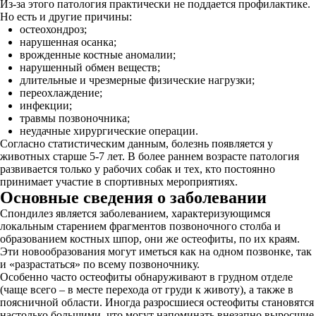
Из-за этого патология практически не поддается профилактике.
Но есть и другие причины:
остеохондроз;
нарушенная осанка;
врожденные костные аномалии;
нарушенный обмен веществ;
длительные и чрезмерные физические нагрузки;
переохлаждение;
инфекции;
травмы позвоночника;
неудачные хирургические операции.
Согласно статистическим данным, болезнь появляется у
животных старше 5-7 лет. В более раннем возрасте патология
развивается только у рабочих собак и тех, кто постоянно
принимает участие в спортивных мероприятиях.
Основные сведения о заболевании
Спондилез является заболеванием, характеризующимся
локальным старением фрагментов позвоночного столба и
образованием костных шпор, они же остеофиты, по их краям.
Эти новообразования могут иметься как на одном позвонке, так
и «разрастаться» по всему позвоночнику.
Особенно часто остеофиты обнаруживают в грудном отделе
(чаще всего – в месте перехода от груди к животу), а также в
поясничной области. Иногда разросшиеся остеофиты становятся
настолько большими, что могут напоминать внезапно выросшие