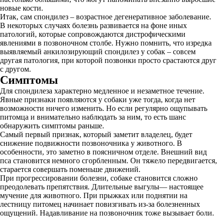
новые кости.
Итак, сам спондилез – возрастное дегенеративное заболевание.
В некоторых случаях болезнь развивается на фоне иных
патологий, которые сопровождаются дистрофическими
явлениями в позвоночном столбе. Нужно помнить, что изредка
выявляемый анкилозирующий спондилез у собак – совсем
другая патология, при которой позвонки просто срастаются друг
с другом.
Симптомы
Для спондилеза характерно медленное и незаметное течение.
Явные признаки появляются у собаки уже тогда, когда нет
возможности ничего изменить. Но если регулярно ощупывать
питомца и внимательно наблюдать за ним, то есть шанс
обнаружить симптомы раньше.
Самый первый признак, который заметит владелец, будет
снижение подвижности позвоночника у животного. В
особенности, это заметно в поясничном отделе. Внешний вид
пса становится немного сгорбленным. Он тяжело передвигается,
старается совершать поменьше движений.
При прогрессировании болезни, собаке становится сложно
преодолевать препятствия. Длительные выгулы— настоящее
мучение для животного. При прыжках или поднятии на
лестницу питомец начинает повизгивать из-за болезненных
ощущений. Надавливание на позвоночник тоже вызывает боли.