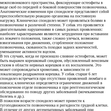
межпозвонкового пространства, фиксирующие остеофиты в
виде скоб по передней и боковой поверхностям позвоночника.
Анатомические изменения при спондилезе представляют собой
приспособительную реакцию организма на постоянную
нагрузку. Клинически спондилез может проявляться болями в
позвоночнике в различной степени. У собак это проявляется
двигательными нарушениями в самых разных проявлениях:
наиболее характераными являются: затруднения при вставании
из лежачего положения, также сложно улечься, возможны
взвизгивания при движениях, сгорбленное положение
позвоночника, скованность походки задних конечностей,
уменьшение активности вцелом.
В тех случаях, когда не произошло слияние остеофитов, может
быть выражен корешковый синдром, обусловленный венозным
стазом в области нервных корешков и их воспалением. Это
может сопровождаться хромотами, в зависимости от
локализации раздражения корешка. У собак старше 6 лет
спондилез встречается при отсутствии проявлений люмбаго и
ишиаса; клинически определяется ограничение движений в
поясничном отделе позвоночника и при рентгенологическом
обследовании по поводу других заболеваний (мочекаменная
болезнь и др.).
В пожилом возрасте спондилез может привести к
тугоподвижности позвоночника и ригидности грудной клетки.
В отличие от других дегенеративных заболеваний при