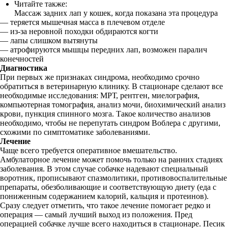
Читайте также:
Массаж задних лап у кошек, когда показана эта процедура
— теряется мышечная масса в плечевом отделе
— из-за неровной походки обдираются когти
— лапы слишком вытянуты
— атрофируются мышцы передних лап, возможен паралич
конечностей
Диагностика
При первых же признаках синдрома, необходимо срочно
обратиться в ветеринарную клинику. В стационаре сделают все
необходимые исследования: МРТ, рентген, миелография,
компьютерная томография, анализ мочи, биохимический анализ
крови, пункция спинного мозга. Такое количество анализов
необходимо, чтобы не перепутать синдром Воблера с другими,
схожими по симптоматике заболеваниями.
Лечение
Чаще всего требуется оперативное вмешательство.
Амбулаторное лечение может помочь только на ранних стадиях
заболевания. В этом случае собачке надевают специальный
воротник, прописывают спазмолитики, противовоспалительные
препараты, обезболивающие и соответствующую диету (еда с
пониженным содержанием калорий, кальция и протеинов).
Сразу следует отметить, что такое лечение помогает редко и
операция — самый лучший выход из положения. Пред
операцией собачке лучше всего находиться в стационаре. Песик