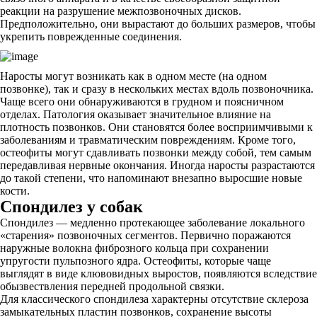
реакции на разрушение межпозвоночных дисков.
Предположительно, они вырастают до больших размеров, чтобы
укрепить поврежденные соединения.
Наросты могут возникать как в одном месте (на одном
позвонке), так и сразу в нескольких местах вдоль позвоночника.
Чаще всего они обнаруживаются в грудном и поясничном
отделах. Патология оказывает значительное влияние на
плотность позвонков. Они становятся более восприимчивыми к
заболеваниям и травматическим повреждениям. Кроме того,
остеофиты могут сдавливать позвонки между собой, тем самым
передавливая нервные окончания. Иногда наросты разрастаются
до такой степени, что напоминают внезапно выросшие новые
кости.
Спондилез у собак
Спондилез — медленно протекающее заболевание локального
«старения» позвоночных сегментов. Первично поражаются
наружные волокна фиброзного кольца при сохранении
упругости пульпозного ядра. Остеофиты, которые чаще
выглядят в виде клювовидных выростов, появляются вследствие
обызвествления передней продольной связки.
Для классического спондилеза характерны отсутствие склеро­за
замыкательных пластин позвонков, сохранение высоты