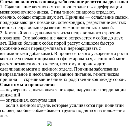
Согласно вышесказанному, заболевание делится на два типа:
1. Сдавливание костного мозга происходит из-за деформации
межпозвоночного диска. Этим типом синдрома страдают,
обычно, собаки старше двух лет. Причины — ослабление связок,
поддерживающих позвонки, остеохондроз, разрастание желтых
связок, неправильное развитие межпозвоночных хрящей.
2. Костный мозг сдавливается из-за неправильного строения
позвонков. Это заболевание часто встречается у собак до двух
лет. Щенки больших собак порой растут слишком быстро
(особенно если перекармливать и перебарщивать с
витаминными добавками). В процессе такого ускоренного роста
кости не успевают нормально сформироваться, а спинной мозг
растет независимо от скелета, поэтому и происходит
сдавливание мозга в шейном отделе. Причины заболевания:
неправильное и несбалансированное питание, генетическая
причина — скрещивание близких родственников между собой.
Симптомы и проявления:
— неуверенная, шатающаяся походка, нарушение координации
движений
— опущенная, согнутая шея
— боли в шейном отделе, которые усиливаются при поднятии
головы, вообще собаке бывает трудно подняться из положения
лежа