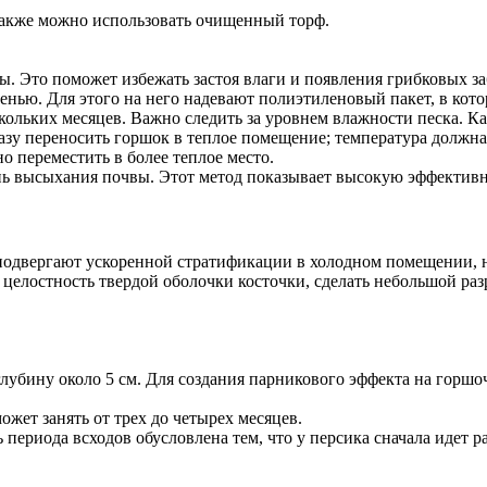
Также можно использовать очищенный торф.
. Это поможет избежать застоя влаги и появления грибковых заб
енью. Для этого на него надевают полиэтиленовый пакет, в кото
кольких месяцев. Важно следить за уровнем влажности песка. Ка
азу переносить горшок в теплое помещение; температура должна 
о переместить в более теплое место.
ь высыхания почвы. Этот метод показывает высокую эффективно
 подвергают ускоренной стратификации в холодном помещении, 
 целостность твердой оболочки косточки, сделать небольшой ра
глубину около 5 см. Для создания парникового эффекта на горш
жет занять от трех до четырех месяцев.
периода всходов обусловлена тем, что у персика сначала идет 