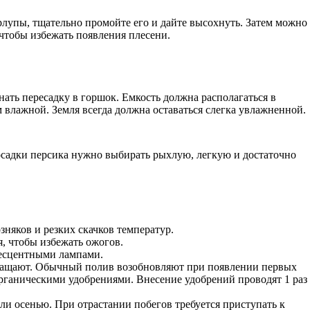
рлупы, тщательно промойте его и дайте высохнуть. Затем можно
чтобы избежать появления плесени.
нать пересадку в горшок. Емкость должна располагаться в
м влажной. Земля всегда должна оставаться слегка увлажненной.
осадки персика нужно выбирать рыхлую, легкую и достаточно
няков и резких скачков температур.
я, чтобы избежать ожогов.
несцентными лампами.
кращают. Обычный полив возобновляют при появлении первых
рганическими удобрениями. Внесение удобрений проводят 1 раз
или осенью. При отрастании побегов требуется приступать к