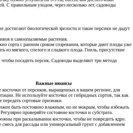
ей. С правильным уходом, через несколько лет, садоводы
не достигают биологической зрелости и такие персики не дадут
ривоя и самоопыляемые растения.
ужно сорта с ранним сроком созревания, которые дают плоды уже
 из мягкого, спелого и сладкого плода. Гниль, присутствие
п, чтобы посадить персик. Садоводы выделяют три метода
Важные нюансы
 косточки от персиков, выращенных в вашем регионе, для
тации. Не используйте косточки от гибридных сортов, так как
е передать сортовые признаки.
лжен быть постоянно влажным, но не мокрым, чтобы избежать
 Регулярно проверяйте состояние косточки и субстрата.
рожны при раскалывании косточки, чтобы не повредить ядро.
 смесь для рассады или универсальный грунт с добавлением