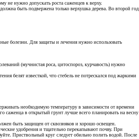
му не нужно допускать роста саженцев к верху.
должна быть подвержена только верхушка дерева. Во второй год
ичные болезни. Для защиты и лечения нужно использовать
олеваний (мучнистая роса, цитоспороз, курчавость) нужно
ения белят известкой, что стебель не потрескался под жаркими
держивать необходимую температуру в зависимости от времени
го саженца в открытый грунт лучше всего планировать на весну
должен быть защищен от сквозняков и хорошо освещен.
ические удобрения и тщательно перекапывают почву. При
мбуйте. Приствольный круг следует обильно полить водой. После