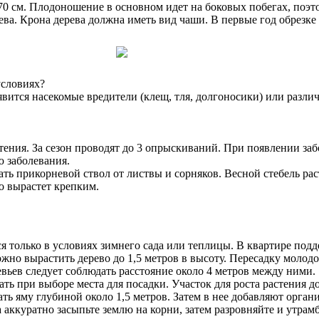
0 см. Плодоношение в основном идет на боковых побегах, поэто
а. Крона дерева должна иметь вид чаши. В первые год обрезке 
условиях?
явится насекомые вредители (клещ, тля, долгоносики) или разл
тения. За сезон проводят до 3 опрыскиваний. При появлении заб
 заболевания.
ь прикорневой ствол от листвы и сорняков. Весной стебель раст
о вырастет крепким.
я только в условиях зимнего сада или теплицы. В квартире под
но вырастить дерево до 1,5 метров в высоту. Пересадку молодо
ревьев следует соблюдать расстояние около 4 метров между ними.
ать при выборе места для посадки. Участок для роста растения 
ь яму глубиной около 1,5 метров. Затем в нее добавляют орган
а аккуратно засыпьте землю на корни, затем разровняйте и утра