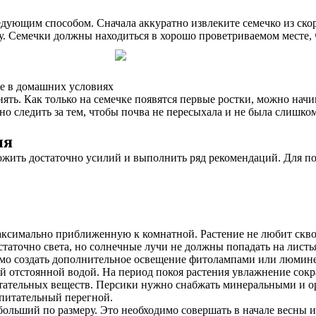
едующим способом. Сначала аккуратно извлеките семечко из ско
у. Семечки должны находиться в хорошо проветриваемом месте, 
ие в домашних условиях
ять. Как только на семечке появятся первые ростки, можно начи
но следить за тем, чтобы почва не пересыхала и не была слишко
ия
ожить достаточно усилий и выполнить ряд рекомендаций. Для п
ксимально приближенную к комнатной. Растение не любит сквоз
таточно света, но солнечные лучи не должны попадать на листь
димо создать дополнительное освещение фитолампами или люми
й отстоянной водой. На период покоя растения увлажнение со
итательных веществ. Персики нужно снабжать минеральными и о
 питательный перегной.
 больший по размеру. Это необходимо совершать в начале весны 