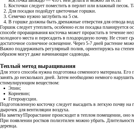
Косточка авокадо — что с ней делать и можно ли есть?
Косточки следует поместить в перлит или влажный песок. 
Для посадки подойдут цветочные горшки.
Семечко нужно заглубить на 5 см.
В горшке должны быть дренажные отверстия для отвода воды
Горшок следует утеплить, особенно если посадка планируется ос
способе проращивания косточка может прорастать в течение нес
холодного места и пересадить в плодородную почву. Не стоит ср
достаточное солнечное освещение. Через 5-7 дней растение можн
Важно поддерживать регулярный полив, ориентируясь на степен
образом могут даже начинающие садоводы.
Теплый метод выращивания
Для этого способа нужна подготовка семенного материала. Его
занять до нескольких дней. Затем необходимо немного нарушить
стимулирующим веществом:
Эпин;
Корневин;
Гетероаусцин.
Подготовленную косточку следует высадить в легкую почву на 
дырочек для вентиляции воздуха.
На заметку!Прорастание происходит в теплом помещении, оно мо
При появлении ростков полиэтилен можно убрать. Длительность 
деревца.