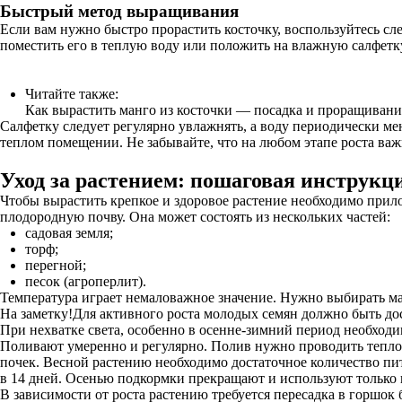
Быстрый метод выращивания
Если вам нужно быстро прорастить косточку, воспользуйтесь сл
поместить его в теплую воду или положить на влажную салфетк
Читайте также:
Как вырастить манго из косточки — посадка и проращиван
Салфетку следует регулярно увлажнять, а воду периодически мен
теплом помещении. Не забывайте, что на любом этапе роста важ
Уход за растением: пошаговая инструкц
Чтобы вырастить крепкое и здоровое растение необходимо прил
плодородную почву. Она может состоять из нескольких частей:
садовая земля;
торф;
перегной;
песок (агроперлит).
Температура играет немаловажное значение. Нужно выбирать ма
На заметку!Для активного роста молодых семян должно быть дос
При нехватке света, особенно в осенне-зимний период необхо
Поливают умеренно и регулярно. Полив нужно проводить тепло
почек. Весной растению необходимо достаточное количество п
в 14 дней. Осенью подкормки прекращают и используют только
В зависимости от роста растению требуется пересадка в горшок