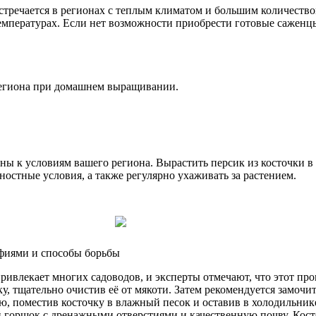
встречается в регионах с теплым климатом и большим количеств
емпературах. Если нет возможности приобрести готовые саженцы
региона при домашнем выращивании.
ны к условиям вашего региона. Вырастить персик из косточки в
стные условия, а также регулярно ухаживать за растением.
афиями и способы борьбы
ивлекает многих садоводов, и эксперты отмечают, что этот про
, тщательно очистив её от мякоти. Затем рекомендуется замочить
, поместив косточку в влажный песок и оставив в холодильнике
 горшок с дренажными отверстиями и качественную почву. Кост