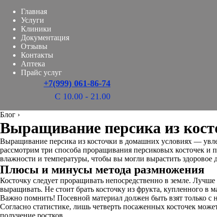
Главная
Услуги
Клиники
Документация
Отзывы
Контакты
Аптека
Прайс услуг
+7(999) 061-86-74
С 10.00 - 21.00
Блог
›
Выращивание персика из кост
Выращивание персика из косточки в домашних условиях — увлек
рассмотрим три способа проращивания персиковых косточек и п
влажности и температуры, чтобы вы могли вырастить здоровое 
Плюсы и минусы метода размножения
Косточку следует проращивать непосредственно в земле. Лучше в
выращивать. Не стоит брать косточку из фрукта, купленного в м
Важно помнить! Посевной материал должен быть взят только с 
Согласно статистике, лишь четверть посаженных косточек может
получение ростков.