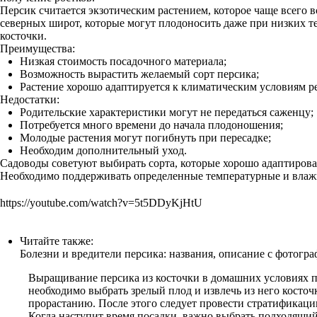
Персик считается экзотическим растением, которое чаще всего 
северных широт, которые могут плодоносить даже при низких т
косточки.
Преимущества:
Низкая стоимость посадочного материала;
Возможность вырастить желаемый сорт персика;
Растение хорошо адаптируется к климатическим условиям 
Недостатки:
Родительские характеристики могут не передаться саженцу;
Потребуется много времени до начала плодоношения;
Молодые растения могут погибнуть при пересадке;
Необходим дополнительный уход.
Садоводы советуют выбирать сорта, которые хорошо адаптирова
Необходимо поддерживать определенные температурные и влажно
https://youtube.com/watch?v=5t5DDyKjHtU
Читайте также:
Болезни и вредители персика: названия, описание с фотогр
Выращивание персика из косточки в домашних условиях пр
необходимо выбрать зрелый плод и извлечь из него косточку
прорастанию. После этого следует провести стратификацию
Когда наступит время посадки, важно выбрать подходящий