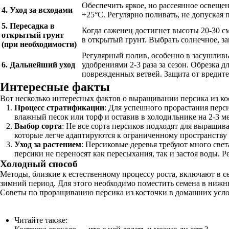
Обеспечить яркое, но рассеянное освеще
4. Уход за всходами
+25°C. Регулярно поливать, не допуская
5. Пересадка в
Когда саженец достигнет высоты 20-30 см
открытый грунт
в открытый грунт. Выбрать солнечное, з
(при необходимости)
Регулярный полив, особенно в засушли
6. Дальнейший уход
удобрениями 2-3 раза за сезон. Обрезка 
поврежденных ветвей. Защита от вредите
Интересные факты
Вот несколько интересных фактов о выращивании персика из ко
Процесс стратификации
: Для успешного прорастания перс
влажный песок или торф и оставив в холодильнике на 2-3 ме
Выбор сорта
: Не все сорта персиков подходят для выращи
которые легче адаптируются к ограниченному пространству 
Уход за растением
: Персиковые деревья требуют много све
персики не переносят как пересыхания, так и застоя воды. 
Холодный способ
Методы, близкие к естественному процессу роста, включают в 
зимний период. Для этого необходимо поместить семена в нижн
Советы по проращиванию персика из косточки в домашних усло
Читайте также: