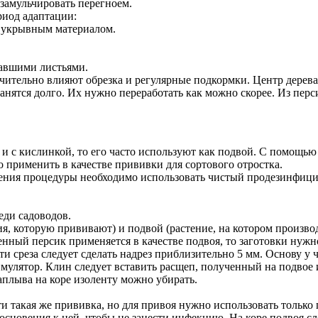
 замульчировать перегноем.
риод адаптации:
 укрывным материалом.
авшими листьями.
ачительно влияют обрезка и регулярные подкормки. Центр дерев
ранятся долго. Их нужно переработать как можно скорее. Из пер
и с кислинкой, то его часто используют как подвой. С помощью
но применить в качестве прививки для сортового отростка.
ения процедуры необходимо использовать чистый продезинфици
еди садоводов.
ия, которую прививают) и подвой (растение, на котором произ
нный персик применяется в качестве подвоя, то заготовки нужно
 среза следует сделать надрез приблизительно 5 мм. Основу у ч
мулятор. Клин следует вставить расщеп, полученный на подвое 
аплыва на коре изоленту можно убирать.
и такая же прививка, но для привоя нужно использовать только
сновения к ней, чтобы не занести инфекцию. На коре подвоя сл