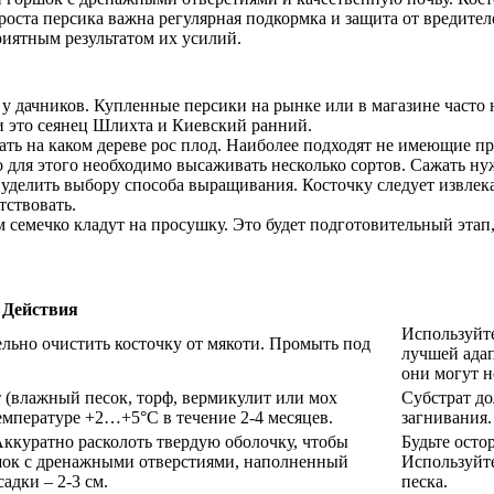
роста персика важна регулярная подкормка и защита от вредител
риятным результатом их усилий.
у дачников. Купленные персики на рынке или в магазине часто 
и это сеянец Шлихта и Киевский ранний.
ать на каком дереве рос плод. Наиболее подходят не имеющие п
то для этого необходимо высаживать несколько сортов. Сажать н
делить выбору способа выращивания. Косточку следует извлекать
тствовать.
ем семечко кладут на просушку. Это будет подготовительный эта
Действия
Используйте
льно очистить косточку от мякоти. Промыть под
лучшей адап
они могут н
 (влажный песок, торф, вермикулит или мох
Субстрат до
емпературе +2…+5°C в течение 2-4 месяцев.
загнивания.
Аккуратно расколоть твердую оболочку, чтобы
Будьте осто
оршок с дренажными отверстиями, наполненный
Используйте
адки – 2-3 см.
песка.