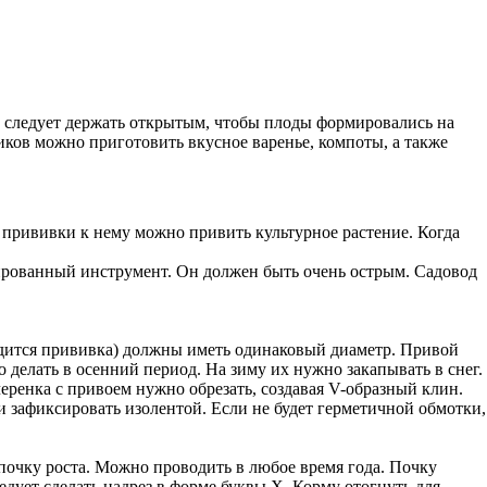
а следует держать открытым, чтобы плоды формировались на
сиков можно приготовить вкусное варенье, компоты, а также
 прививки к нему можно привить культурное растение. Когда
рованный инструмент. Он должен быть очень острым. Садовод
водится прививка) должны иметь одинаковый диаметр. Привой
 делать в осенний период. На зиму их нужно закапывать в снег.
еренка с привоем нужно обрезать, создавая V-образный клин.
и зафиксировать изолентой. Если не будет герметичной обмотки,
 почку роста. Можно проводить в любое время года. Почку
едует сделать надрез в форме буквы Х. Корму отогнуть для