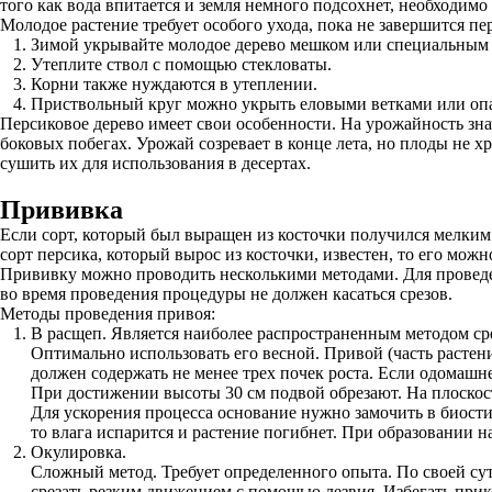
того как вода впитается и земля немного подсохнет, необходимо
Молодое растение требует особого ухода, пока не завершится пе
Зимой укрывайте молодое дерево мешком или специальным
Утеплите ствол с помощью стекловаты.
Корни также нуждаются в утеплении.
Приствольный круг можно укрыть еловыми ветками или оп
Персиковое дерево имеет свои особенности. На урожайность зн
боковых побегах. Урожай созревает в конце лета, но плоды не х
сушить их для использования в десертах.
Прививка
Если сорт, который был выращен из косточки получился мелким 
сорт персика, который вырос из косточки, известен, то его мож
Прививку можно проводить несколькими методами. Для провед
во время проведения процедуры не должен касаться срезов.
Методы проведения привоя:
В расщеп. Является наиболее распространенным методом ср
Оптимально использовать его весной. Привой (часть растен
должен содержать не менее трех почек роста. Если одомашне
При достижении высоты 30 см подвой обрезают. На плоскости
Для ускорения процесса основание нужно замочить в биости
то влага испарится и растение погибнет. При образовании н
Окулировка.
Сложный метод. Требует определенного опыта. По своей сут
срезать резким движением с помощью лезвия. Избегать прико