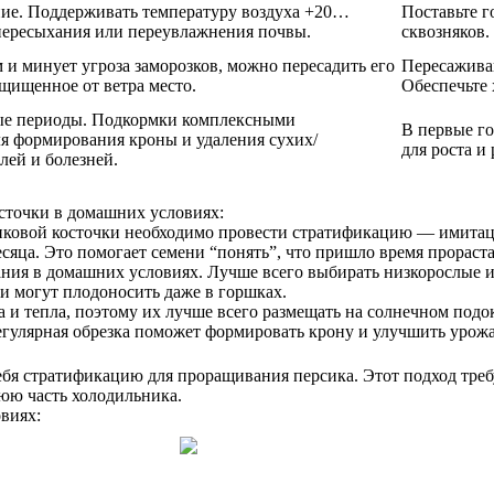
ние. Поддерживать температуру воздуха +20…
Поставьте г
 пересыхания или переувлажнения почвы.
сквозняков.
 и минует угроза заморозков, можно пересадить его
Пересаживай
ащищенное от ветра место.
Обеспечьте 
вые периоды. Подкормки комплексными
В первые г
для формирования кроны и удаления сухих/
для роста и 
лей и болезней.
сточки в домашних условиях:
иковой косточки необходимо провести стратификацию — имитац
сяца. Это помогает семени “понять”, что пришло время прораста
вания в домашних условиях. Лучше всего выбирать низкорослые и
и могут плодоносить даже в горшках.
та и тепла, поэтому их лучше всего размещать на солнечном по
Регулярная обрезка поможет формировать крону и улучшить урож
себя стратификацию для проращивания персика. Этот подход тре
юю часть холодильника.
виях: