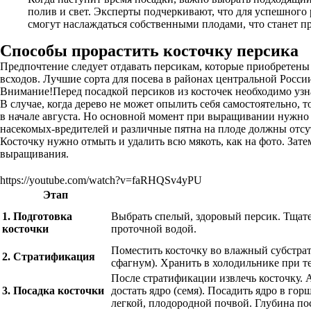
полив и свет. Эксперты подчеркивают, что для успешного 
смогут наслаждаться собственными плодами, что станет п
Способы прорастить косточку персика
Предпочтение следует отдавать персикам, которые приобретены 
всходов. Лучшие сорта для посева в районах центральной Росси
Внимание!Перед посадкой персиков из косточек необходимо узн
В случае, когда дерево не может опылить себя самостоятельно, 
в начале августа. Но основной момент при выращивании нужно у
насекомых-вредителей и различные пятна на плоде должны отсу
Косточку нужно отмыть и удалить всю мякоть, как на фото. Зат
выращивания.
https://youtube.com/watch?v=faRHQSv4yPU
Этап
1. Подготовка
Выбрать спелый, здоровый персик. Тщате
косточки
проточной водой.
Поместить косточку во влажный субстрат
2. Стратификация
сфагнум). Хранить в холодильнике при т
После стратификации извлечь косточку. 
3. Посадка косточки
достать ядро (семя). Посадить ядро в г
легкой, плодородной почвой. Глубина пос