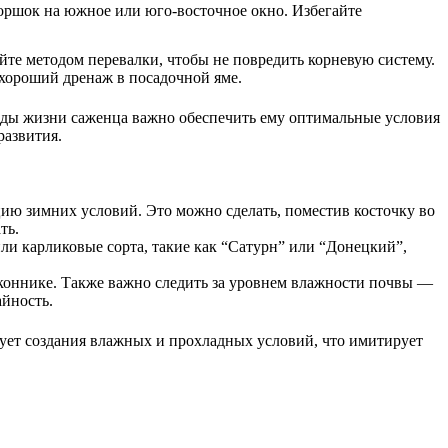
оршок на южное или юго-восточное окно. Избегайте
те методом перевалки, чтобы не повредить корневую систему.
хороший дренаж в посадочной яме.
оды жизни саженца важно обеспечить ему оптимальные условия
развития.
ию зимних условий. Это можно сделать, поместив косточку во
ть.
ли карликовые сорта, такие как “Сатурн” или “Донецкий”,
доконнике. Также важно следить за уровнем влажности почвы —
айность.
бует создания влажных и прохладных условий, что имитирует