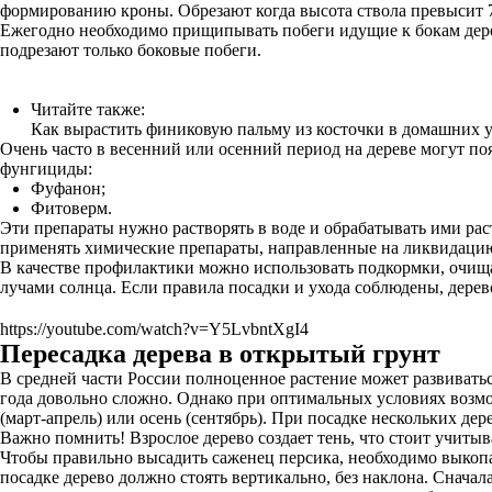
формированию кроны. Обрезают когда высота ствола превысит 7
Ежегодно необходимо прищипывать побеги идущие к бокам дерев
подрезают только боковые побеги.
Читайте также:
Как вырастить финиковую пальму из косточки в домашних 
Очень часто в весенний или осенний период на дереве могут по
фунгициды:
Фуфанон;
Фитоверм.
Эти препараты нужно растворять в воде и обрабатывать ими рас
применять химические препараты, направленные на ликвидацию
В качестве профилактики можно использовать подкормки, очищат
лучами солнца. Если правила посадки и ухода соблюдены, дерев
https://youtube.com/watch?v=Y5LvbntXgI4
Пересадка дерева в открытый грунт
В средней части России полноценное растение может развиватьс
года довольно сложно. Однако при оптимальных условиях возмож
(март-апрель) или осень (сентябрь). При посадке нескольких де
Важно помнить! Взрослое дерево создает тень, что стоит учитыв
Чтобы правильно высадить саженец персика, необходимо выкопат
посадке дерево должно стоять вертикально, без наклона. Сначал