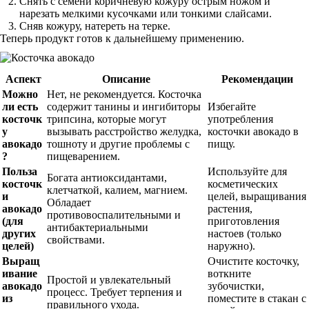
Снять с семени коричневую кожуру острым ножом и
нарезать мелкими кусочками или тонкими слайсами.
Сняв кожуру, натереть на терке.
Теперь продукт готов к дальнейшему применению.
Аспект
Описание
Рекомендации
Можно
Нет, не рекомендуется. Косточка
ли есть
содержит танины и ингибиторы
Избегайте
косточк
трипсина, которые могут
употребления
у
вызывать расстройство желудка,
косточки авокадо в
авокадо
тошноту и другие проблемы с
пищу.
?
пищеварением.
Польза
Используйте для
Богата антиоксидантами,
косточк
косметических
клетчаткой, калием, магнием.
и
целей, выращивания
Обладает
авокадо
растения,
противовоспалительными и
(для
приготовления
антибактериальными
других
настоев (только
свойствами.
целей)
наружно).
Выращ
Очистите косточку,
ивание
воткните
Простой и увлекательный
авокадо
зубочистки,
процесс. Требует терпения и
из
поместите в стакан с
правильного ухода.