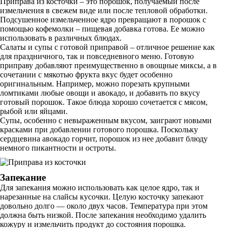
Приправа из косточки – это порошок, получаемый после
измельчения в свежем виде или после тепловой обработки.
Подсушенное измельченное ядро превращают в порошок с
помощью кофемолки – пищевая добавка готова. Ее можно
использовать в различных блюдах.
Салаты и супы с готовой приправой – отличное решение как
для праздничного, так и повседневного меню. Готовую
приправу добавляют преимущественно в овощные миксы, а в
сочетании с мякотью фрукта вкус будет особенно
оригинальным. Например, можно порезать крупными
ломтиками любые овощи и авокадо, и добавить по вкусу
готовый порошок. Такое блюда хорошо сочетается с мясом,
рыбой или яйцами.
Супы, особенно с невыраженным вкусом, заиграют новыми
красками при добавлении готового порошка. Поскольку
сердцевина авокадо горчит, порошок из нее добавит блюду
немного пикантности и остроты.
Запекание
Для запекания можно использовать как целое ядро, так и
нарезанные на слайсы кусочки. Целую косточку запекают
довольно долго — около двух часов. Температура при этом
должна быть низкой. После запекания необходимо удалить
кожуру и измельчить продукт до состояния порошка.