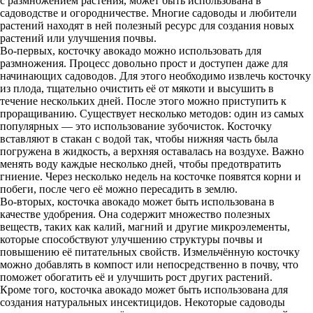
с размножением растения, может быть использована в
садоводстве и огородничестве. Многие садоводы и любители
растений находят в ней полезный ресурс для создания новых
растений или улучшения почвы.
Во-первых, косточку авокадо можно использовать для
размножения. Процесс довольно прост и доступен даже для
начинающих садоводов. Для этого необходимо извлечь косточку
из плода, тщательно очистить её от мякоти и высушить в
течение нескольких дней. После этого можно приступить к
проращиванию. Существует несколько методов: один из самых
популярных — это использование зубочисток. Косточку
вставляют в стакан с водой так, чтобы нижняя часть была
погружена в жидкость, а верхняя оставалась на воздухе. Важно
менять воду каждые несколько дней, чтобы предотвратить
гниение. Через несколько недель на косточке появятся корни и
побеги, после чего её можно пересадить в землю.
Во-вторых, косточка авокадо может быть использована в
качестве удобрения. Она содержит множество полезных
веществ, таких как калий, магний и другие микроэлементы,
которые способствуют улучшению структуры почвы и
повышению её питательных свойств. Измельчённую косточку
можно добавлять в компост или непосредственно в почву, что
поможет обогатить её и улучшить рост других растений.
Кроме того, косточка авокадо может быть использована для
создания натуральных инсектицидов. Некоторые садоводы