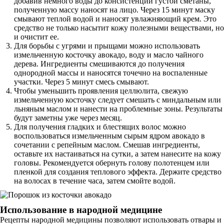
добавив немного воды до консистенции густой сметаны,
полученную массу наносят на лицо. Через 15 минут маску
смывают теплой водой и наносят увлажняющий крем. Это
средство не только насытит кожу полезными веществами, но
и очистит ее.
Для борьбы с угрями и прыщами можно использовать
измельченную косточку авокадо, воду и масло чайного
дерева. Ингредиенты смешиваются до получения
однородной массы и наносятся точечно на воспаленные
участки. Через 5 минут смесь смывают.
Чтобы уменьшить проявления целлюлита, свежую
измельченную косточку следует смешать с миндальным или
льняным маслом и нанести на проблемные зоны. Результаты
будут заметны уже через месяц.
Для получения гладких и блестящих волос можно
воспользоваться измельченным сырым ядром авокадо в
сочетании с репейным маслом. Смешав ингредиенты,
оставьте их настаиваться на сутки, а затем нанесите на кожу
головы. Рекомендуется обернуть голову полотенцем или
пленкой для создания теплового эффекта. Держите средство
на волосах в течение часа, затем смойте водой.
Использование в народной медицине
Рецепты народной медицины позволяют использовать отвары и