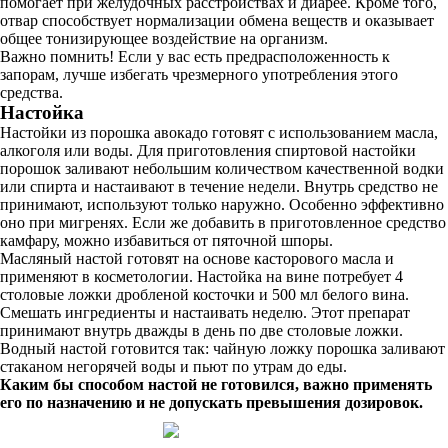
помогает при желудочных расстройствах и диарее. Кроме того,
отвар способствует нормализации обмена веществ и оказывает
общее тонизирующее воздействие на организм.
Важно помнить! Если у вас есть предрасположенность к
запорам, лучше избегать чрезмерного употребления этого
средства.
Настойка
Настойки из порошка авокадо готовят с использованием масла,
алкоголя или воды. Для приготовления спиртовой настойки
порошок заливают небольшим количеством качественной водки
или спирта и настаивают в течение недели. Внутрь средство не
принимают, используют только наружно. Особенно эффективно
оно при мигренях. Если же добавить в приготовленное средство
камфару, можно избавиться от пяточной шпоры.
Масляный настой готовят на основе касторового масла и
применяют в косметологии. Настойка на вине потребует 4
столовые ложки дробленой косточки и 500 мл белого вина.
Смешать ингредиенты и настаивать неделю. Этот препарат
принимают внутрь дважды в день по две столовые ложки.
Водный настой готовится так: чайную ложку порошка заливают
стаканом негорячей воды и пьют по утрам до еды.
Каким бы способом настой не готовился, важно применять
его по назначению и не допускать превышения дозировок.