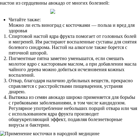
настои из сердцевины авокадо от многих болезней:
Читайте также:
Можно ли есть виноград с косточками — польза и вред для
здоровья
Спиртовой настой ядра фрукта помогает от головных болей
и мигреней. Им растирают воспаленные суставы для снятия
болевого синдрома. Настой на алкоголе также борется с
пяточной шпорой.
Пигментные пятна заметно уменьшатся, если смешать
молотое ядро с касторовым маслом, а при добавлении масла
чайного дерева можно добиться исчезновения кожных
воспалений.
Отвар, благодаря наличию дубильных веществ, прекрасно
справляется с расстройствами пищеварения, устраняя
диарею.
Вытяжка из семян авокадо широко применяется для борьбы
с грибковыми заболеваниями, в том числе кандидозом.
Регулярное употребление небольших порций отвара или чая
с использованием ядра фрукта производит
общеукрепляющий эффект, подавляя болезнетворные
вирусы и бактерии.