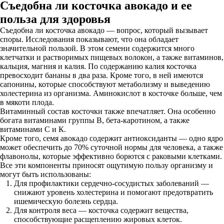
Съедобна ли косточка авокадо и ее
польза для здоровья
Съедобна ли косточка авокадо — вопрос, который вызывает
споры. Исследования показывают, что она обладает
значительной пользой. В этом семени содержится много
клетчатки и растворимых пищевых волокон, а также витаминов,
кальция, магния и калия. По содержанию калия косточка
превосходит бананы в два раза. Кроме того, в ней имеются
сапонины, которые способствуют метаболизму и выведению
холестерина из организма. Аминокислот в косточке больше, чем
в мякоти плода.
Витаминный состав косточки также впечатляет. Она особенно
богата витаминами группы В, бета-каротином, а также
витаминами С и К.
Кроме того, семя авокадо содержит антиоксиданты — одно ядро
может обеспечить до 70% суточной нормы для человека, а также
флавонолы, которые эффективно борются с раковыми клетками.
Все эти компоненты приносят ощутимую пользу организму и
могут быть использованы:
Для профилактики сердечно-сосудистых заболеваний —
снижают уровень холестерина и помогают предотвратить
ишемическую болезнь сердца.
Для контроля веса — косточка содержит вещества,
способствующие расщеплению жировых клеток.