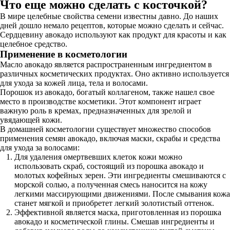
Что еще можно сделать с косточкой?
В мире целебные свойства семени известны давно. До наших
дней дошло немало рецептов, которые можно сделать и сейчас.
Сердцевину авокадо используют как продукт для красоты и как
целебное средство.
Применение в косметологии
Масло авокадо является распространенным ингредиентом в
различных косметических продуктах. Оно активно используется
для ухода за кожей лица, тела и волосами.
Порошок из авокадо, богатый коллагеном, также нашел свое
место в производстве косметики. Этот компонент играет
важную роль в кремах, предназначенных для зрелой и
увядающей кожи.
В домашней косметологии существует множество способов
применения семян авокадо, включая маски, скрабы и средства
для ухода за волосами:
Для удаления омертвевших клеток кожи можно
использовать скраб, состоящий из порошка авокадо и
молотых кофейных зерен. Эти ингредиенты смешиваются с
морской солью, а полученная смесь наносится на кожу
легкими массирующими движениями. После смывания кожа
станет мягкой и приобретет легкий золотистый оттенок.
Эффективной является маска, приготовленная из порошка
авокадо и косметической глины. Смешав ингредиенты и