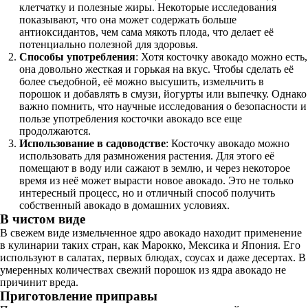
клетчатку и полезные жиры. Некоторые исследования
показывают, что она может содержать больше
антиоксидантов, чем сама мякоть плода, что делает её
потенциально полезной для здоровья.
Способы употребления
: Хотя косточку авокадо можно есть,
она довольно жесткая и горькая на вкус. Чтобы сделать её
более съедобной, её можно высушить, измельчить в
порошок и добавлять в смузи, йогурты или выпечку. Однако
важно помнить, что научные исследования о безопасности и
пользе употребления косточки авокадо все еще
продолжаются.
Использование в садоводстве
: Косточку авокадо можно
использовать для размножения растения. Для этого её
помещают в воду или сажают в землю, и через некоторое
время из неё может вырасти новое авокадо. Это не только
интересный процесс, но и отличный способ получить
собственный авокадо в домашних условиях.
В чистом виде
В свежем виде измельченное ядро авокадо находит применение
в кулинарии таких стран, как Марокко, Мексика и Япония. Его
используют в салатах, первых блюдах, соусах и даже десертах. В
умеренных количествах свежий порошок из ядра авокадо не
причинит вреда.
Приготовление приправы