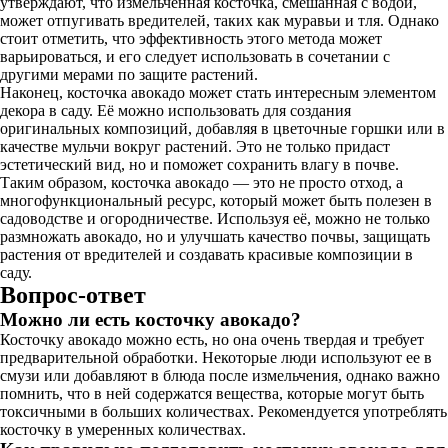
утверждают, что измельчённая косточка, смешанная с водой,
может отпугивать вредителей, таких как муравьи и тля. Однако
стоит отметить, что эффективность этого метода может
варьироваться, и его следует использовать в сочетании с
другими мерами по защите растений.
Наконец, косточка авокадо может стать интересным элементом
декора в саду. Её можно использовать для создания
оригинальных композиций, добавляя в цветочные горшки или в
качестве мульчи вокруг растений. Это не только придаст
эстетический вид, но и поможет сохранить влагу в почве.
Таким образом, косточка авокадо — это не просто отход, а
многофункциональный ресурс, который может быть полезен в
садоводстве и огородничестве. Используя её, можно не только
размножать авокадо, но и улучшать качество почвы, защищать
растения от вредителей и создавать красивые композиции в
саду.
Вопрос-ответ
Можно ли есть косточку авокадо?
Косточку авокадо можно есть, но она очень твердая и требует
предварительной обработки. Некоторые люди используют ее в
смузи или добавляют в блюда после измельчения, однако важно
помнить, что в ней содержатся вещества, которые могут быть
токсичными в больших количествах. Рекомендуется употреблять
косточку в умеренных количествах.