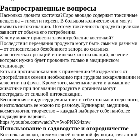
Распространенные вопросы
Насколько ядовита косточка?Ядро авокадо содержит токсичные
вещества – тимол и персен. В большом количестве они могут
вызвать интоксикацию. Поэтому токсичность продукта целиком
зависит от объема его потребления.
К чему может привести злоупотребление косточкой?
Последствия переедания продукта могут быть самыми разными
– от относительно безобидного запора до сильных
аллергических реакций и пищевых интоксикаций, лечение
которых нужно будет проводить только в медицинском
стационаре.
Есть ли противопоказания к применению?Воздержаться от
употребления семени необходимо при грудном вскармливании и
аллергии на фрукт. Кроме того, маленькие дети и домашние
животные при попадании продукта в организм могут
пострадать от сильной интоксикации.
Бесполезная с виду сердцевина таит в себе столько интересного,
и использовать ее можно по-разному. Кулинария, медицина,
косметология, творчество – каждый выбирает себе наиболее
подходящий вариант.
https://youtube.com/watch?v=5voPNK94znw
Использование в садоводстве и огородничестве
Косточка авокадо, помимо своей основной функции, связанной