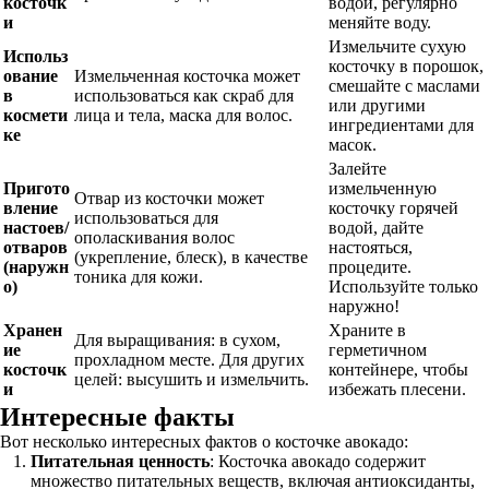
косточк
водой, регулярно
и
меняйте воду.
Измельчите сухую
Использ
косточку в порошок,
ование
Измельченная косточка может
смешайте с маслами
в
использоваться как скраб для
или другими
космети
лица и тела, маска для волос.
ингредиентами для
ке
масок.
Залейте
Пригото
измельченную
Отвар из косточки может
вление
косточку горячей
использоваться для
настоев/
водой, дайте
ополаскивания волос
отваров
настояться,
(укрепление, блеск), в качестве
(наружн
процедите.
тоника для кожи.
о)
Используйте только
наружно!
Хранен
Храните в
Для выращивания: в сухом,
ие
герметичном
прохладном месте. Для других
косточк
контейнере, чтобы
целей: высушить и измельчить.
и
избежать плесени.
Интересные факты
Вот несколько интересных фактов о косточке авокадо:
Питательная ценность
: Косточка авокадо содержит
множество питательных веществ, включая антиоксиданты,