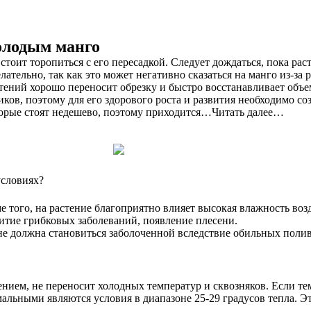
олодым манго
тоит торопиться с его пересадкой. Следует дождаться, пока раст
тельно, так как это может негативно сказаться на манго из-за
стений хорошо переносит обрезку и быстро восстанавливает объ
ков, поэтому для его здорового роста и развития необходимо с
торые стоят недешево, поэтому приходится…Читать далее…
условиях?
 того, на растение благоприятно влияет высокая влажность воз
итие грибковых заболеваний, появление плесени.
а не должна становиться заболоченной вследствие обильных поли
ием, не переносит холодных температур и сквозняков. Если тем
альными являются условия в диапазоне 25-29 градусов тепла. Эт