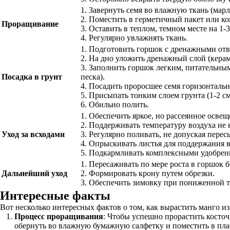
1. Завернуть семя во влажную ткань (марл
2. Поместить в герметичный пакет или ко
Проращивание
3. Оставить в теплом, темном месте на 1-3
4. Регулярно увлажнять ткань.
1. Подготовить горшок с дренажными отв
2. На дно уложить дренажный слой (керам
3. Заполнить горшок легким, питательны
Посадка в грунт
песка).
4. Посадить проросшее семя горизонтальн
5. Присыпать тонким слоем грунта (1-2 см
6. Обильно полить.
1. Обеспечить яркое, но рассеянное освещ
2. Поддерживать температуру воздуха не 
Уход за всходами
3. Регулярно поливать, не допуская перес
4. Опрыскивать листья для поддержания 
5. Подкармливать комплексными удобрения
1. Пересаживать по мере роста в горшок 
Дальнейший уход
2. Формировать крону путем обрезки.
3. Обеспечить зимовку при пониженной т
Интересные факты
Вот несколько интересных фактов о том, как вырастить манго и
Процесс проращивания
: Чтобы успешно прорастить косточ
обернуть во влажную бумажную салфетку и поместить в пла