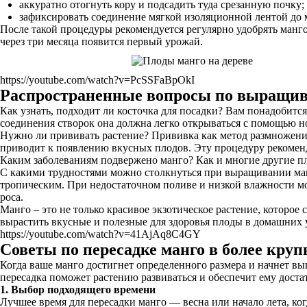
аккуратно отогнуть кору и подсадить туда срезанную почку;
зафиксировать соединение мягкой изоляционной лентой до м
После такой процедуры рекомендуется регулярно удобрять манго
через три месяца появится первый урожай.
https://youtube.com/watch?v=PcSSFaBpOkI
Распространенные вопросы по выращи
Как узнать, подходит ли косточка для посадки? Вам понадобится 
соединения створок она должна легко открываться с помощью н
Нужно ли прививать растение? Прививка как метод размножения
приводит к появлению вкусных плодов. Эту процедуру рекомен
Каким заболеваниям подвержено манго? Как и многие другие пло
С какими трудностями можно столкнуться при выращивании манг
тропическим. При недостаточном поливе и низкой влажности мо
роса.
Манго – это не только красивое экзотическое растение, которо
вырастить вкусные и полезные для здоровья плоды в домашних 
https://youtube.com/watch?v=41AjAq8C4GY
Советы по пересадке манго в более кру
Когда ваше манго достигнет определенного размера и начнет вы
пересадка поможет растению развиваться и обеспечит ему доста
1. Выбор подходящего времени
Лучшее время для пересадки манго — весна или начало лета, ког