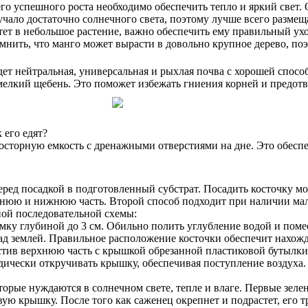
его успешного роста необходимо обеспечить тепло и яркий свет
учало достаточно солнечного света, поэтому лучше всего размеща
астет в небольшое растение, важно обеспечить ему правильный у
мнить, что манго может вырасти в довольно крупное дерево, поэ
ет нейтральная, универсальная и рыхлая почва с хорошей спосо
елкий щебень. Это поможет избежать гниения корней и предотвра
 его едят?
осторную емкость с дренажными отверстиями на дне. Это обесп
еред посадкой в подготовленный субстрат. Посадить косточку м
рхнюю и нижнюю часть. Второй способ подходит при наличии мал
ной последовательной схемы:
ку глубиной до 3 см. Обильно полить углубление водой и поме
над землей. Правильное расположение косточки обеспечит нахожд
естив верхнюю часть с крышкой обрезанной пластиковой бутылки
чески откручивать крышку, обеспечивая поступление воздуха. 
торые нуждаются в солнечном свете, тепле и влаге. Первые зел
овую крышку. После того как саженец окрепнет и подрастет, его 