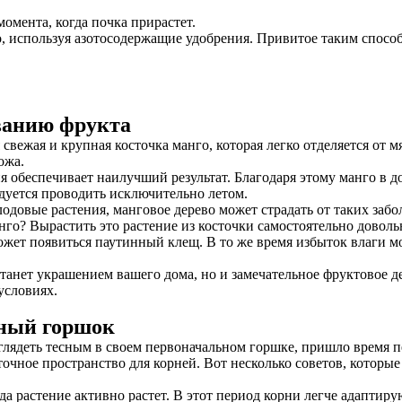
омента, когда почка прирастет.
, используя азотосодержащие удобрения. Привитое таким способо
ванию фрукта
свежая и крупная косточка манго, которая легко отделяется от м
ожа.
 обеспечивает наилучший результат. Благодаря этому манго в 
дуется проводить исключительно летом.
довые растения, манговое дерево может страдать от таких забол
о? Вырастить это растение из косточки самостоятельно довольн
жет появиться паутинный клещ. В то же время избыток влаги м
е станет украшением вашего дома, но и замечательное фруктовое
условиях.
пный горшок
глядеть тесным в своем первоначальном горшке, пришло время п
точное пространство для корней. Вот несколько советов, которы
да растение активно растет. В этот период корни легче адаптиру