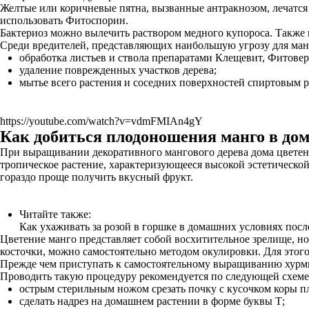
Желтые или коричневые пятна, вызванные антракнозом, лечатся
использовать Фитоспорин.
Бактериоз можно вылечить раствором медного купороса. Также 
Среди вредителей, представляющих наибольшую угрозу для ман
обработка листьев и ствола препаратами Клещевит, Фитовер
удаление поврежденных участков дерева;
мытье всего растения и соседних поверхностей спиртовым 
https://youtube.com/watch?v=vdmFMIAn4gY
Как добиться плодоношения манго в до
При выращивании декоративного мангового дерева дома цветен
тропическое растение, характеризующееся высокой эстетическо
гораздо проще получить вкусный фрукт.
Читайте также:
Как ухаживать за розой в горшке в домашних условиях пос
Цветение манго представляет собой восхитительное зрелище, но
косточки, можно самостоятельно методом окулировки. Для этого
Прежде чем приступать к самостоятельному выращиванию хурмы
Проводить такую процедуру рекомендуется по следующей схеме
острым стерильным ножом срезать почку с кусочком коры п
сделать надрез на домашнем растении в форме буквы Т;