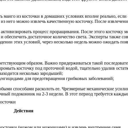
ть манго из косточки в домашних условиях вполне реально, есл
 из него можно извлечь качественную косточку. После извлечени
ы активизировать процесс проращивания. После этого косточку м
 обеспечить достаточное количество света. Эксперты также сов
дении этих условий, через несколько недель можно ожидать поя
тветствующим образом. Важно придерживаться такой последовате
, промыть косточку под проточной водой, тщательно удалив остат
находится несколько зародышей;
 фунгицидами для предотвращения грибковых заболеваний;
любыми способами расколоть ее. Чрезмерные механические усили
чный подоконник на 2-3 недели. В этот период требуется каждые
Действия
косточки (ножом или ножницами) и извлечь внутреннее семя.