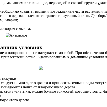
 промыванием в теплой воде, пересадкой в свежий грунт и удал
необходимо удалить гнилые и поврежденные части растения и пе
гового дерева, выделяются трипсы и паутинный клещ. Для бор
м, Акарин;
раствором с мылом.
машних условиях
ие и плодоношение не наступает само собой. При обеспечении 
й привлекательностью. Адаптированным к домашним условиям яв
ле покупки
 следует помнить, что цвести и приносить сочные плоды могут 
 понадобится почка от плодоносящего дерева.
, стоит узнать как можно больше тонкостей, которые стоит…Ч
:
лодовитого дерева;