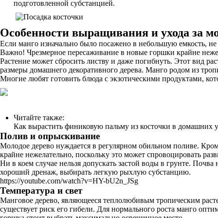
подготовленной субстанцией.
Особенности выращивания и ухода за м
Если манго изначально было посажено в небольшую емкость, не с
Важно! Чрезмерное пересаживание в новые горшки крайне нежела
Растение может сбросить листву и даже погибнуть. Этот вид ра
размеры домашнего декоративного дерева. Манго родом из тропи
Многие любят готовить блюда с экзотическими продуктами, ко
Читайте также:
Как вырастить финиковую пальму из косточки в домашних 
Полив и опрыскивание
Молодое дерево нуждается в регулярном обильном поливе. Кроме
крайне нежелательно, поскольку это может спровоцировать разв
Ни в коем случае нельзя допускать застой воды в грунте. Почв
хороший дренаж, выбирать легкую рыхлую субстанцию.
https://youtube.com/watch?v=HY-bU2n_JSg
Температура и свет
Манговое дерево, являющееся теплолюбивым тропическим растен
существует риск его гибели. Для нормального роста манго оптим
горшка стоит выбрать максимально освещенное место.