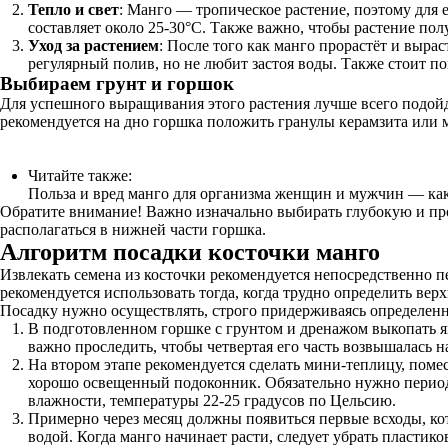
Тепло и свет
: Манго — тропическое растение, поэтому для 
составляет около 25-30°C. Также важно, чтобы растение пол
Уход за растением
: После того как манго прорастёт и выр
регулярный полив, но не любит застоя воды. Также стоит по
Выбираем грунт и горшок
Для успешного выращивания этого растения лучше всего подойд
рекомендуется на дно горшка положить гранулы керамзита или м
Читайте также:
Польза и вред манго для организма женщин и мужчин — как
Обратите внимание! Важно изначально выбирать глубокую и пр
располагаться в нижней части горшка.
Алгоритм посадки косточки манго
Извлекать семена из косточки рекомендуется непосредственно п
рекомендуется использовать тогда, когда трудно определить ве
Посадку нужно осуществлять, строго придерживаясь определен
В подготовленном горшке с грунтом и дренажом выкопать ям
важно проследить, чтобы четвертая его часть возвышалась 
На втором этапе рекомендуется сделать мини-теплицу, пом
хорошо освещенный подоконник. Обязательно нужно периоди
влажности, температуры 22-25 градусов по Цельсию.
Примерно через месяц должны появиться первые всходы, ко
водой. Когда манго начинает расти, следует убрать пластик