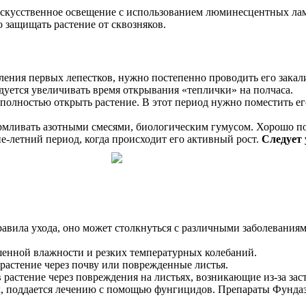
кусственное освещение с использованием люминесцентных ламп, 
 защищать растение от сквозняков.
вления первых лепестков, нужно постепенно проводить его зака
ется увеличивать время открывания «теплички» на полчаса.
 полностью открыть растение. В этот период нужно поместить е
армливать азотными смесями, биологическим гумусом. Хорошо по
е-летний период, когда происходит его активный рост.
Следует 
равила ухода, оно может столкнуться с различными заболевания
ышенной влажности и резких температурных колебаний.
 растение через почву или поврежденные листья.
астение через повреждения на листьях, возникающие из-за зас
х, поддается лечению с помощью фунгицидов. Препараты Фундазо