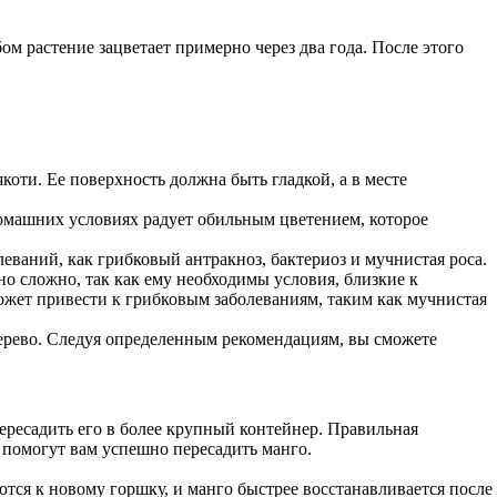
м растение зацветает примерно через два года. После этого
якоти. Ее поверхность должна быть гладкой, а в месте
домашних условиях радует обильным цветением, которое
еваний, как грибковый антракноз, бактериоз и мучнистая роса.
о сложно, так как ему необходимы условия, близкие к
ожет привести к грибковым заболеваниям, таким как мучнистая
 дерево. Следуя определенным рекомендациям, вы сможете
ересадить его в более крупный контейнер. Правильная
е помогут вам успешно пересадить манго.
ются к новому горшку, и манго быстрее восстанавливается после