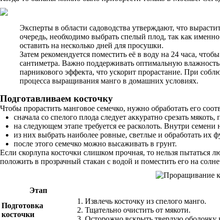
Эксперты в области садоводства утверждают, что вырасти
очередь, необходимо выбрать спелый плод, так как именно
оставить на несколько дней для просушки.
Затем рекомендуется поместить её в воду на 24 часа, чтоб
сантиметра. Важно поддерживать оптимальную влажность и
парникового эффекта, что ускорит прорастание. При соблю
процесса выращивания манго в домашних условиях.
Подготавливаем косточку
Чтобы прорастить манговое семечко, нужно обработать его соо
сначала со спелого плода следует аккуратно срезать мякоть
на следующем этапе требуется ее расколоть. Внутри семени 
из них выбрать наиболее ровные, светлые и обработать их
после этого семечко можно высаживать в грунт.
Если скорлупа косточки слишком прочная, то нельзя пытаться 
положить в прозрачный стакан с водой и поместить его на солне
Этап
1. Извлечь косточку из спелого манго.
Подготовка
2. Тщательно очистить от мякоти.
косточки
3. Осторожно вскрыть твердую оболочку 