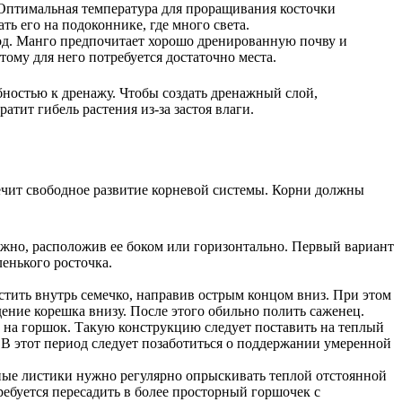
. Оптимальная температура для проращивания косточки
ть его на подоконнике, где много света.
ход. Манго предпочитает хорошо дренированную почву и
тому для него потребуется достаточно места.
бностью к дренажу. Чтобы создать дренажный слой,
тит гибель растения из-за застоя влаги.
ечит свободное развитие корневой системы. Корни должны
ожно, расположив ее боком или горизонтально. Первый вариант
енького росточка.
стить внутрь семечко, направив острым концом вниз. При этом
ение корешка внизу. После этого обильно полить саженец.
 на горшок. Такую конструкцию следует поставить на теплый
В этот период следует позаботиться о поддержании умеренной
еные листики нужно регулярно опрыскивать теплой отстоянной
требуется пересадить в более просторный горшочек с