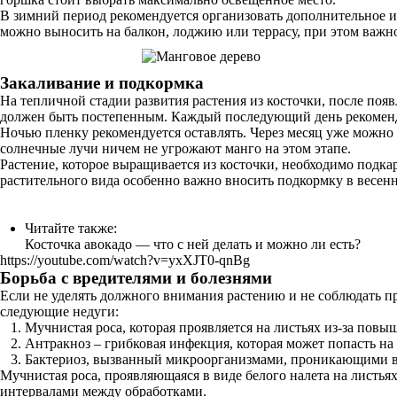
В зимний период рекомендуется организовать дополнительное ис
можно выносить на балкон, лоджию или террасу, при этом важно
Закаливание и подкормка
На тепличной стадии развития растения из косточки, после поя
должен быть постепенным. Каждый последующий день рекоменду
Ночью пленку рекомендуется оставлять. Через месяц уже можно
солнечные лучи ничем не угрожают манго на этом этапе.
Растение, которое выращивается из косточки, необходимо подк
растительного вида особенно важно вносить подкормку в весенн
Читайте также:
Косточка авокадо — что с ней делать и можно ли есть?
https://youtube.com/watch?v=yxXJT0-qnBg
Борьба с вредителями и болезнями
Если не уделять должного внимания растению и не соблюдать п
следующие недуги:
Мучнистая роса, которая проявляется на листьях из-за пов
Антракноз – грибковая инфекция, которая может попасть на
Бактериоз, вызванный микроорганизмами, проникающими в р
Мучнистая роса, проявляющаяся в виде белого налета на листья
интервалами между обработками.