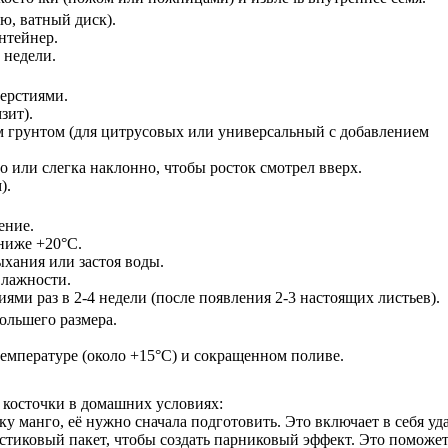
ю, ватный диск).
нтейнер.
 недели.
ерстиями.
зит).
м грунтом (для цитрусовых или универсальный с добавлением
о или слегка наклонно, чтобы росток смотрел вверх.
).
ение.
ниже +20°C.
ыхания или застоя воды.
влажности.
ми раз в 2-4 недели (после появления 2-3 настоящих листьев).
большего размера.
емпературе (около +15°C) и сокращенном поливе.
з косточки в домашних условиях:
ку манго, её нужно сначала подготовить. Это включает в себя у
стиковый пакет, чтобы создать парниковый эффект. Это поможет