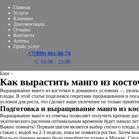
Главная
Услуги
Клиники
Документация
Отзывы
Контакты
Аптека
Прайс услуг
+7(999) 061-86-74
С 10.00 - 21.00
Блог
›
Как вырастить манго из кост
Выращивание манго из косточки в домашних условиях — увлекат
плоды. В этой статье поделимся секретами проращивания и поса
условия для роста, что сделает ваше увлечение не только прият
Подготовка и выращивание манго из ко
Выращивание манго из семечка позволяет получить крепкие рас
экзотического растения оптимальным временем будет начало лет
Важно помнить! Первым шагом является выбор спелого плода, у 
стакан с водой на 2-3 недели, пока не появятся ростки. Затем 
Когда-то бананы можно было приобрести только в Москве. Сего