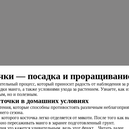
очки — посадка и проращивани
ельный процесс, который приносит радость от наблюдения за ро
дки манго, а также условиями ухода за растением. Узнаете, как
ным, но и полезным.
сточки в домашних условиях
тения, которые способны противостоять различным неблагоприя
него сезона.
которого косточка легко отделяется от мякоти. После того как 
можно пересаживать манго в заранее подготовленный грунт.
дня это кажется удивительным, ведь этот фрукт…Читать далее…