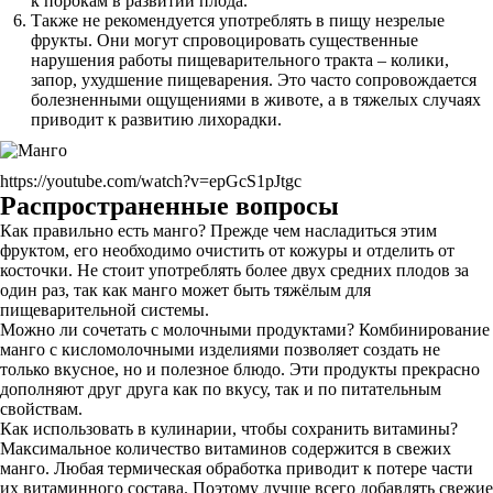
к порокам в развитии плода.
Также не рекомендуется употреблять в пищу незрелые
фрукты. Они могут спровоцировать существенные
нарушения работы пищеварительного тракта – колики,
запор, ухудшение пищеварения. Это часто сопровождается
болезненными ощущениями в животе, а в тяжелых случаях
приводит к развитию лихорадки.
https://youtube.com/watch?v=epGcS1pJtgc
Распространенные вопросы
Как правильно есть манго? Прежде чем насладиться этим
фруктом, его необходимо очистить от кожуры и отделить от
косточки. Не стоит употреблять более двух средних плодов за
один раз, так как манго может быть тяжёлым для
пищеварительной системы.
Можно ли сочетать с молочными продуктами? Комбинирование
манго с кисломолочными изделиями позволяет создать не
только вкусное, но и полезное блюдо. Эти продукты прекрасно
дополняют друг друга как по вкусу, так и по питательным
свойствам.
Как использовать в кулинарии, чтобы сохранить витамины?
Максимальное количество витаминов содержится в свежих
манго. Любая термическая обработка приводит к потере части
их витаминного состава. Поэтому лучше всего добавлять свежие