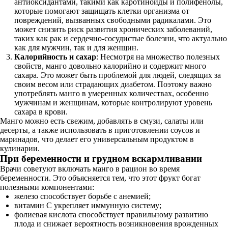
антиоксидантами, такими как каротиноиды и полифенолы,
которые помогают защищать клетки организма от
повреждений, вызванных свободными радикалами. Это
может снизить риск развития хронических заболеваний,
таких как рак и сердечно-сосудистые болезни, что актуально
как для мужчин, так и для женщин.
Калорийность и сахар
: Несмотря на множество полезных
свойств, манго довольно калорийно и содержит много
сахара. Это может быть проблемой для людей, следящих за
своим весом или страдающих диабетом. Поэтому важно
употреблять манго в умеренных количествах, особенно
мужчинам и женщинам, которые контролируют уровень
сахара в крови.
Манго можно есть свежим, добавлять в смузи, салаты или
десерты, а также использовать в приготовлении соусов и
маринадов, что делает его универсальным продуктом в
кулинарии.
При беременности и грудном вскармливании
Врачи советуют включать манго в рацион во время
беременности. Это объясняется тем, что этот фрукт богат
полезными компонентами:
железо способствует борьбе с анемией;
витамин С укрепляет иммунную систему;
фолиевая кислота способствует правильному развитию
плода и снижает вероятность возникновения врожденных