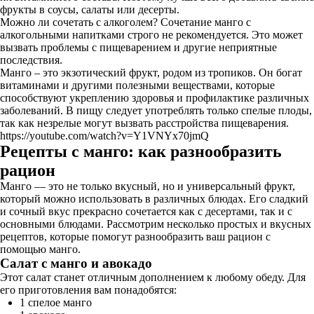
фрукты в соусы, салаты или десерты.
Можно ли сочетать с алкоголем? Сочетание манго с
алкогольными напитками строго не рекомендуется. Это может
вызвать проблемы с пищеварением и другие неприятные
последствия.
Манго – это экзотический фрукт, родом из тропиков. Он богат
витаминами и другими полезными веществами, которые
способствуют укреплению здоровья и профилактике различных
заболеваний. В пищу следует употреблять только спелые плоды,
так как незрелые могут вызвать расстройства пищеварения.
https://youtube.com/watch?v=Y1VNYx70jmQ
Рецепты с манго: как разнообразить
рацион
Манго — это не только вкусный, но и универсальный фрукт,
который можно использовать в различных блюдах. Его сладкий
и сочный вкус прекрасно сочетается как с десертами, так и с
основными блюдами. Рассмотрим несколько простых и вкусных
рецептов, которые помогут разнообразить ваш рацион с
помощью манго.
Салат с манго и авокадо
Этот салат станет отличным дополнением к любому обеду. Для
его приготовления вам понадобятся:
1 спелое манго