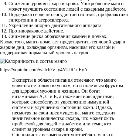
Снижение уровня сахара в крови. Употребление манго
может улучшить состояние людей с сахарным диабетом.
Поддержка сердечно-сосудистой системы, профилактика
гипертонии и атеросклероза.
Укрепление опорно-двигательного аппарата.
Противораковое действие.
Снижение риска образования камней в почках.
Кроме того, манго помогает предотвратить тепловой удар в
жаркие дни, охлаждая организм, насыщая его влагой и
поддерживая нормальный уровень натрия.
https://youtube.com/watch?v=y4YLlR1nEyA
Эксперты в области питания отмечают, что манго
является не только вкусным, но и полезным фруктом
для здоровья мужчин и женщин. Он богат
витаминами A, C и E, а также антиоксидантами,
которые способствуют укреплению иммунной
системы и улучшению состояния кожи. Однако,
несмотря на свои преимущества, манго содержит
значительное количество сахара, что может быть
проблемой для людей с диабетом или теми, кто
следит за уровнем сахара в крови.
Специалисты рекомендуют употреблять манго в