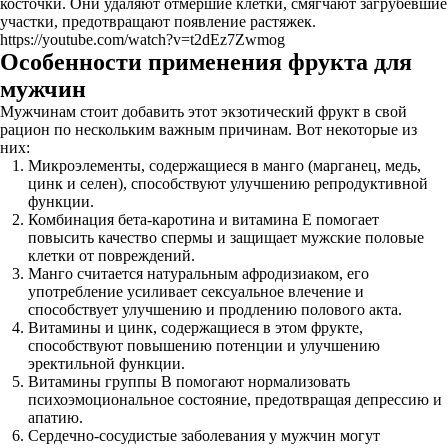
косточки. Они удаляют отмершие клетки, смягчают загрубевшие
участки, предотвращают появление растяжек.
https://youtube.com/watch?v=t2dEz7Zwmog
Особенности применения фрукта для
мужчин
Мужчинам стоит добавить этот экзотический фрукт в свой
рацион по нескольким важным причинам. Вот некоторые из
них:
Микроэлементы, содержащиеся в манго (марганец, медь,
цинк и селен), способствуют улучшению репродуктивной
функции.
Комбинация бета-каротина и витамина Е помогает
повысить качество спермы и защищает мужские половые
клетки от повреждений.
Манго считается натуральным афродизиаком, его
употребление усиливает сексуальное влечение и
способствует улучшению и продлению полового акта.
Витамины и цинк, содержащиеся в этом фрукте,
способствуют повышению потенции и улучшению
эректильной функции.
Витамины группы B помогают нормализовать
психоэмоциональное состояние, предотвращая депрессию и
апатию.
Сердечно-сосудистые заболевания у мужчин могут