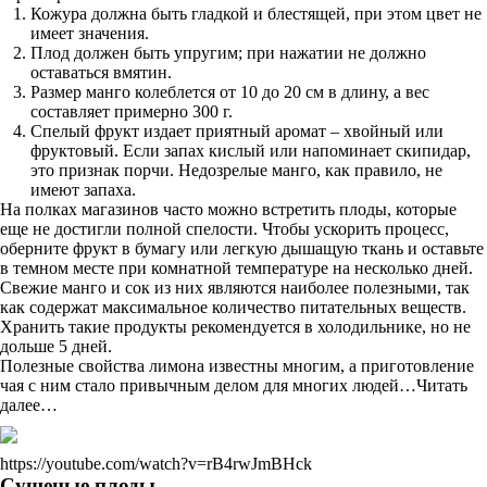
Кожура должна быть гладкой и блестящей, при этом цвет не
имеет значения.
Плод должен быть упругим; при нажатии не должно
оставаться вмятин.
Размер манго колеблется от 10 до 20 см в длину, а вес
составляет примерно 300 г.
Спелый фрукт издает приятный аромат – хвойный или
фруктовый. Если запах кислый или напоминает скипидар,
это признак порчи. Недозрелые манго, как правило, не
имеют запаха.
На полках магазинов часто можно встретить плоды, которые
еще не достигли полной спелости. Чтобы ускорить процесс,
оберните фрукт в бумагу или легкую дышащую ткань и оставьте
в темном месте при комнатной температуре на несколько дней.
Свежие манго и сок из них являются наиболее полезными, так
как содержат максимальное количество питательных веществ.
Хранить такие продукты рекомендуется в холодильнике, но не
дольше 5 дней.
Полезные свойства лимона известны многим, а приготовление
чая с ним стало привычным делом для многих людей…Читать
далее…
https://youtube.com/watch?v=rB4rwJmBHck
Сушеные плоды