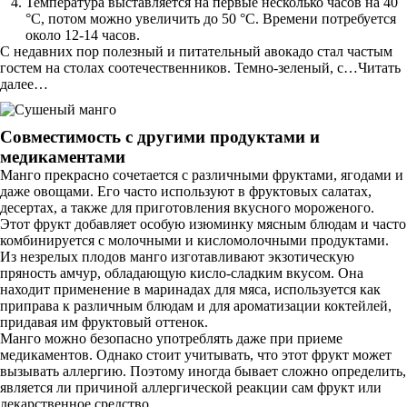
Температура выставляется на первые несколько часов на 40
°С, потом можно увеличить до 50 °С. Времени потребуется
около 12-14 часов.
С недавних пор полезный и питательный авокадо стал частым
гостем на столах соотечественников. Темно-зеленый, с…Читать
далее…
Совместимость с другими продуктами и
медикаментами
Манго прекрасно сочетается с различными фруктами, ягодами и
даже овощами. Его часто используют в фруктовых салатах,
десертах, а также для приготовления вкусного мороженого.
Этот фрукт добавляет особую изюминку мясным блюдам и часто
комбинируется с молочными и кисломолочными продуктами.
Из незрелых плодов манго изготавливают экзотическую
пряность амчур, обладающую кисло-сладким вкусом. Она
находит применение в маринадах для мяса, используется как
приправа к различным блюдам и для ароматизации коктейлей,
придавая им фруктовый оттенок.
Манго можно безопасно употреблять даже при приеме
медикаментов. Однако стоит учитывать, что этот фрукт может
вызывать аллергию. Поэтому иногда бывает сложно определить,
является ли причиной аллергической реакции сам фрукт или
лекарственное средство.