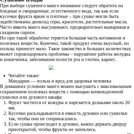
При выборе сушеного манго внимание следует обратить на
бледные и сморщенные, естественного вида, так как если
кусочки фрукта яркие и плотные – при сушке могли быть
задействованы диоксид серы, красители, растительные масла.
Часто мякоть манго высушивают, предварительно вываривая в
сахарном сиропе.
Но при такой обработке теряется большая часть витаминов и
полезных веществ. Конечно, такой продукт очень вкусный, но
пользы принесет мало. Такое лакомство в больших количествах
может спровоцировать проблемы – нарушение работы желудка
и кишечника, заболевания полости рта и глотки, кариес.
Читайте также:
Мандарин — польза и вред для здоровья человека
В домашних условиях манго можно высушить с максимальным
сохранением полезных веществ с помощью конвекционной
сушилки или духового шкафа:
Фрукт чистится от кожуры и нарезается дольками около 20
мм.
Кусочки раскладываются в емкость духовки или сушилки
так, чтобы они не соприкасались.
Если сушка происходит в духовке, важно держать дверцу
приоткрытой, чтобы фрукты не запеклись.