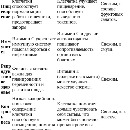
клетчатки
Клетчатка улучшает
Свежим, в
Пищ
способствует
пищеварение,
составе
евар
нормализации
способствует
фруктовых
ение
работы кишечника,
выведению
салатов.
предотвращает
токсинов.
запоры.
Витамин С и другие
Витамин С укрепляет
антиоксиданты
Имм
иммунную систему,
повышают
Свежим, в
унит
помогая бороться с
сопротивляемость
смузи.
ет
инфекциями.
организма к
болезням.
Репр
Фолиевая кислота
одук
Витамин Е
важна для
тивн
(содержится в манго)
планирования
Свежим.
ое
может улучшать
беременности и
здор
качество спермы.
развития плода.
овье
Низкая калорийность
и высокое
Клетчатка помогает
Кон
содержание
дольше чувствовать
трол
Свежим, как
клетчатки
себя сытым, что
ь
перекус.
способствуют
может быть полезно
веса
насыщению, помогая
при контроле веса.
контролировать вес.