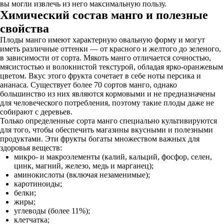
вы могли извлечь из него максимальную пользу.
Химический состав манго и полезные
свойства
Плоды манго имеют характерную овальную форму и могут
иметь различные оттенки — от красного и желтого до зеленого,
в зависимости от сорта. Мякоть манго отличается сочностью,
мясистостью и волокнистой текстурой, обладая ярко-оранжевым
цветом. Вкус этого фрукта сочетает в себе ноты персика и
ананаса. Существует более 70 сортов манго, однако
большинство из них являются кормовыми и не предназначены
для человеческого потребления, поэтому такие плоды даже не
собирают с деревьев.
Только определенные сорта манго специально культивируются
для того, чтобы обеспечить магазины вкусными и полезными
продуктами. Эти фрукты богаты множеством важных для
здоровья веществ:
микро- и макроэлементы (калий, кальций, фосфор, селен,
цинк, магний, железо, медь и марганец);
аминокислоты (включая незаменимые);
каротиноиды;
белки;
жиры;
углеводы (более 11%);
клетчатка;