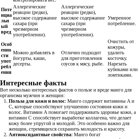
Аллергические
Аллергические
Поте
реакции (редко),
реакции (редко),
нциа
высокое содержание
высокое содержание
Умеренное
льн
сахара (при
сахара (при
потребление.
ый
чрезмерном
чрезмерном
вред
употреблении).
употреблении).
Очистить от
Особ
кожуры,
енно
Можно добавлять в
Отлично подходит
удалить
сти
йогурты, каши,
для приготовления
косточку.
упот
десерты.
соусов к мясу, рыбе.
Нарезать
ребл
кубиками или
ения
ломтиками.
Интересные факты
Вот несколько интересных фактов о пользе и вреде манго для
организма мужчин и женщин:
Польза для кожи и волос
: Манго содержит витамины A и
C, которые способствуют улучшению состояния кожи и
волос. Витамин A помогает поддерживать здоровье кожи, а
витамин C способствует выработке коллагена, что делает
кожу более упругой и молодой. Это особенно важно для
женщин, стремящихся сохранить молодость и красоту.
Антиоксидантные свойства
: Манго богат