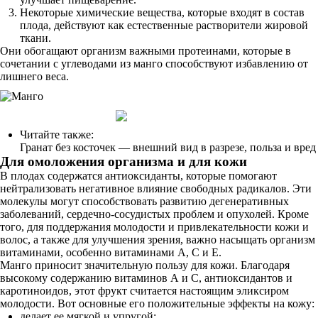
Некоторые химические вещества, которые входят в состав
плода, действуют как естественные растворители жировой
ткани.
Они обогащают организм важными протеинами, которые в
сочетании с углеводами из манго способствуют избавлению от
лишнего веса.
Читайте также:
Гранат без косточек — внешний вид в разрезе, польза и вред
Для омоложения организма и для кожи
В плодах содержатся антиоксиданты, которые помогают
нейтрализовать негативное влияние свободных радикалов. Эти
молекулы могут способствовать развитию дегенеративных
заболеваний, сердечно-сосудистых проблем и опухолей. Кроме
того, для поддержания молодости и привлекательности кожи и
волос, а также для улучшения зрения, важно насыщать организм
витаминами, особенно витаминами А, С и Е.
Манго приносит значительную пользу для кожи. Благодаря
высокому содержанию витаминов А и С, антиоксидантов и
каротиноидов, этот фрукт считается настоящим эликсиром
молодости. Вот основные его положительные эффекты на кожу:
делает ее мягкой и упругой;