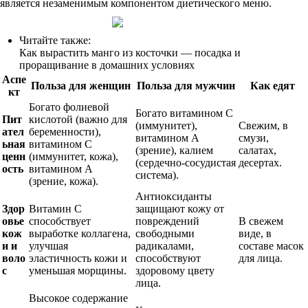
является незаменимым компонентом диетического меню.
Читайте также:
Как вырастить манго из косточки — посадка и
проращивание в домашних условиях
Аспе
Польза для женщин
Польза для мужчин
Как едят
кт
Богато фолиевой
Богато витамином С
Пит
кислотой (важно для
(иммунитет),
Свежим, в
ател
беременности),
витамином А
смузи,
ьная
витамином С
(зрение), калием
салатах,
ценн
(иммунитет, кожа),
(сердечно-сосудистая
десертах.
ость
витамином А
система).
(зрение, кожа).
Антиоксиданты
Здор
Витамин С
защищают кожу от
овье
способствует
повреждений
В свежем
кож
выработке коллагена,
свободными
виде, в
и и
улучшая
радикалами,
составе масок
воло
эластичность кожи и
способствуют
для лица.
с
уменьшая морщины.
здоровому цвету
лица.
Высокое содержание