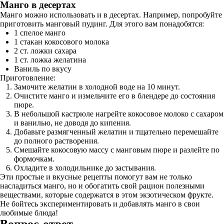
Манго в десертах
Манго можно использовать и в десертах. Например, попробуйте
приготовить манговый пудинг. Для этого вам понадобятся:
1 спелое манго
1 стакан кокосового молока
2 ст. ложки сахара
1 ст. ложка желатина
Ваниль по вкусу
Приготовление:
Замочите желатин в холодной воде на 10 минут.
Очистите манго и измельчите его в блендере до состояния
пюре.
В небольшой кастрюле нагрейте кокосовое молоко с сахаром
и ванилью, не доводя до кипения.
Добавьте размягченный желатин и тщательно перемешайте
до полного растворения.
Смешайте кокосовую массу с манговым пюре и разлейте по
формочкам.
Охладите в холодильнике до застывания.
Эти простые и вкусные рецепты помогут вам не только
насладиться манго, но и обогатить свой рацион полезными
веществами, которые содержатся в этом экзотическом фрукте.
Не бойтесь экспериментировать и добавлять манго в свои
любимые блюда!