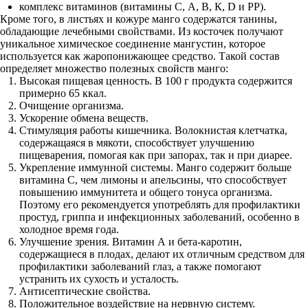
комплекс витаминов (витамины С, А, В, К, D и PP).
Кроме того, в листьях и кожуре манго содержатся танины,
обладающие лечебными свойствами. Из косточек получают
уникальное химическое соединение мангустин, которое
используется как жаропонижающее средство. Такой состав
определяет множество полезных свойств манго:
Высокая пищевая ценность. В 100 г продукта содержится
примерно 65 ккал.
Очищение организма.
Ускорение обмена веществ.
Стимуляция работы кишечника. Волокнистая клетчатка,
содержащаяся в мякоти, способствует улучшению
пищеварения, помогая как при запорах, так и при диарее.
Укрепление иммунной системы. Манго содержит больше
витамина С, чем лимоны и апельсины, что способствует
повышению иммунитета и общего тонуса организма.
Поэтому его рекомендуется употреблять для профилактики
простуд, гриппа и инфекционных заболеваний, особенно в
холодное время года.
Улучшение зрения. Витамин А и бета-каротин,
содержащиеся в плодах, делают их отличным средством для
профилактики заболеваний глаз, а также помогают
устранить их сухость и усталость.
Антисептические свойства.
Положительное воздействие на нервную систему.