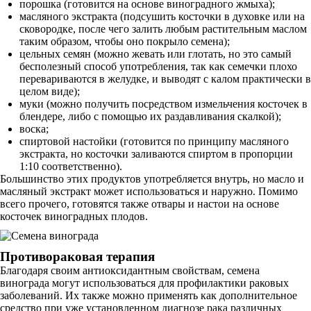
порошка (готовится на основе виноградного жмыха);
масляного экстракта (подсушить косточки в духовке или на
сковородке, после чего залить любым растительным маслом
таким образом, чтобы оно покрыло семена);
цельных семян (можно жевать или глотать, но это самый
бесполезный способ употребления, так как семечки плохо
перевариваются в желудке, и выводят с калом практически в
целом виде);
муки (можно получить посредством измельчения косточек в
блендере, либо с помощью их раздавливания скалкой);
воска;
спиртовой настойки (готовится по принципу масляного
экстракта, но косточки заливаются спиртом в пропорции
1:10 соответственно).
Большинство этих продуктов употребляется внутрь, но масло и
масляный экстракт может использоваться и наружно. Помимо
всего прочего, готовятся также отвары и настои на основе
косточек виноградных плодов.
Противораковая терапия
Благодаря своим антиоксидантным свойствам, семена
винограда могут использоваться для профилактики раковых
заболеваний. Их также можно применять как дополнительное
средство при уже установленном диагнозе рака различных