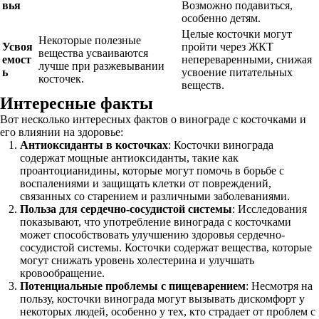
вья
Возможно подавиться,
особенно детям.
Целые косточки могут
Некоторые полезные
Усвоя
пройти через ЖКТ
вещества усваиваются
емост
непереваренными, снижая
лучше при разжевывании
ь
усвоение питательных
косточек.
веществ.
Интересные факты
Вот несколько интересных фактов о винограде с косточками и
его влиянии на здоровье:
Антиоксиданты в косточках
: Косточки винограда
содержат мощные антиоксиданты, такие как
проантоцианидины, которые могут помочь в борьбе с
воспалениями и защищать клетки от повреждений,
связанных со старением и различными заболеваниями.
Польза для сердечно-сосудистой системы
: Исследования
показывают, что употребление винограда с косточками
может способствовать улучшению здоровья сердечно-
сосудистой системы. Косточки содержат вещества, которые
могут снижать уровень холестерина и улучшать
кровообращение.
Потенциальные проблемы с пищеварением
: Несмотря на
пользу, косточки винограда могут вызывать дискомфорт у
некоторых людей, особенно у тех, кто страдает от проблем с