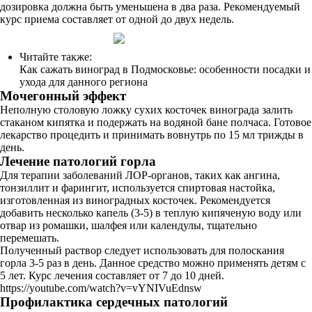
дозировка должна быть уменьшена в два раза. Рекомендуемый
курс приема составляет от одной до двух недель.
Читайте также:
Как сажать виноград в Подмосковье: особенности посадки и
ухода для данного региона
Мочегонный эффект
Неполную столовую ложку сухих косточек винограда залить
стаканом кипятка и подержать на водяной бане полчаса. Готовое
лекарство процедить и принимать вовнутрь по 15 мл трижды в
день.
Лечение патологий горла
Для терапии заболеваний ЛОР-органов, таких как ангина,
тонзиллит и фарингит, используется спиртовая настойка,
изготовленная из виноградных косточек. Рекомендуется
добавить несколько капель (3-5) в теплую кипяченую воду или
отвар из ромашки, шалфея или календулы, тщательно
перемешать.
Полученный раствор следует использовать для полоскания
горла 3-5 раз в день. Данное средство можно применять детям с
5 лет. Курс лечения составляет от 7 до 10 дней.
https://youtube.com/watch?v=vYNIVuEdnsw
Профилактика сердечных патологий