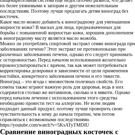
пищеварительная система еще недостаточно развита, что делает
их более уязвимыми к запорам и другим нежелательным
последствиям. Поэтому лучше предлагать детям виноград без
косточек.
Какое масло можно добавить к виноградному для уменьшения
жирности кожи? В масках для лица, предназначенных для
борьбы с повышенной жирностью кожи, хорошим дополнением
к виноградному маслу является масло жожоба.
Можно ли употреблять спиртовой экстракт семян винограда при
заболеваниях печени? Этот экстракт не противопоказан при
различных заболеваниях печени, однако его следует принимать
с осторожностью. Перед началом использования желательно
проконсультироваться с врачом, так как может потребоваться
корректировка дозировки в зависимости от цели применения
настойки, конкретного заболевания печени и его тяжести.
Виноград – это ягода с множеством полезных свойств. Его
семена также играют важную роль для здоровья, ведь в них
содержится столько же витаминов, сколько и в мякоти. Однако
перед началом лечения с использованием этого средства
необходимо провести тест на аллергию. Не всем людям
подходит данный продукт, поэтому лучше проверить свою
чувствительность к нему до начала терапии, чем потом
справляться с возможными последствиями.
https://youtube.com/watch?v=5KsATyTMDIU
Сравнение виноградных косточек с