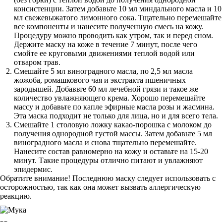
консистенции. Затем добавьте 10 мл миндального масла и 10
мл свежевыжатого лимонного сока. Тщательно перемешайте
все компоненты и нанесите полученную смесь на кожу.
Процедуру можно проводить как утром, так и перед сном.
Держите маску на коже в течение 7 минут, после чего
смойте ее круговыми движениями теплой водой или
отваром трав.
Смешайте 5 мл виноградного масла, по 2,5 мл масла
жожоба, ромашкового чая и экстракта пшеничных
зародышей. Добавьте 60 мл лечебной грязи и такое же
количество увлажняющего крема. Хорошо перемешайте
массу и добавьте по капле эфирные масла розы и жасмина.
Эта маска подходит не только для лица, но и для всего тела.
Смешайте 1 столовую ложку какао-порошка с молоком до
получения однородной густой массы. Затем добавьте 5 мл
виноградного масла и снова тщательно перемешайте.
Нанесите состав равномерно на кожу и оставьте на 15-20
минут. Такие процедуры отлично питают и увлажняют
эпидермис.
Обратите внимание! Последнюю маску следует использовать с
осторожностью, так как она может вызвать аллергическую
реакцию.