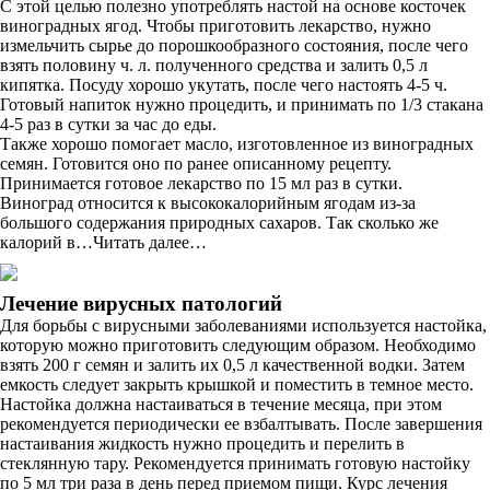
С этой целью полезно употреблять настой на основе косточек
виноградных ягод. Чтобы приготовить лекарство, нужно
измельчить сырье до порошкообразного состояния, после чего
взять половину ч. л. полученного средства и залить 0,5 л
кипятка. Посуду хорошо укутать, после чего настоять 4-5 ч.
Готовый напиток нужно процедить, и принимать по 1/3 стакана
4-5 раз в сутки за час до еды.
Также хорошо помогает масло, изготовленное из виноградных
семян. Готовится оно по ранее описанному рецепту.
Принимается готовое лекарство по 15 мл раз в сутки.
Виноград относится к высококалорийным ягодам из-за
большого содержания природных сахаров. Так сколько же
калорий в…Читать далее…
Лечение вирусных патологий
Для борьбы с вирусными заболеваниями используется настойка,
которую можно приготовить следующим образом. Необходимо
взять 200 г семян и залить их 0,5 л качественной водки. Затем
емкость следует закрыть крышкой и поместить в темное место.
Настойка должна настаиваться в течение месяца, при этом
рекомендуется периодически ее взбалтывать. После завершения
настаивания жидкость нужно процедить и перелить в
стеклянную тару. Рекомендуется принимать готовую настойку
по 5 мл три раза в день перед приемом пищи. Курс лечения