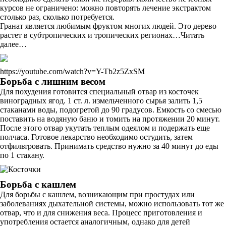
курсов не ограничено: можно повторять лечение экстрактом
столько раз, сколько потребуется.
Гранат является любимым фруктом многих людей. Это дерево
растет в субтропических и тропических регионах…Читать
далее…
https://youtube.com/watch?v=Y-Tb2z5ZxSM
Борьба с лишним весом
Для похудения готовится специальный отвар из косточек
виноградных ягод. 1 ст. л. измельченного сырья залить 1,5
стаканами воды, подогретой до 90 градусов. Емкость со смесью
поставить на водяную баню и томить на протяжении 20 минут.
После этого отвар укутать теплым одеялом и подержать еще
полчаса. Готовое лекарство необходимо остудить, затем
отфильтровать. Принимать средство нужно за 40 минут до еды
по 1 стакану.
Борьба с кашлем
Для борьбы с кашлем, возникающим при простудах или
заболеваниях дыхательной системы, можно использовать тот же
отвар, что и для снижения веса. Процесс приготовления и
употребления остается аналогичным, однако для детей