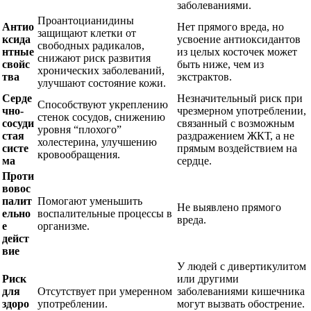
заболеваниями.
Проантоцианидины
Антио
Нет прямого вреда, но
защищают клетки от
ксида
усвоение антиоксидантов
свободных радикалов,
нтные
из целых косточек может
снижают риск развития
свойс
быть ниже, чем из
хронических заболеваний,
тва
экстрактов.
улучшают состояние кожи.
Серде
Незначительный риск при
Способствуют укреплению
чно-
чрезмерном употреблении,
стенок сосудов, снижению
сосуди
связанный с возможным
уровня “плохого”
стая
раздражением ЖКТ, а не
холестерина, улучшению
систе
прямым воздействием на
кровообращения.
ма
сердце.
Проти
вовос
палит
Помогают уменьшить
Не выявлено прямого
ельно
воспалительные процессы в
вреда.
е
организме.
дейст
вие
У людей с дивертикулитом
Риск
или другими
для
Отсутствует при умеренном
заболеваниями кишечника
здоро
употреблении.
могут вызвать обострение.