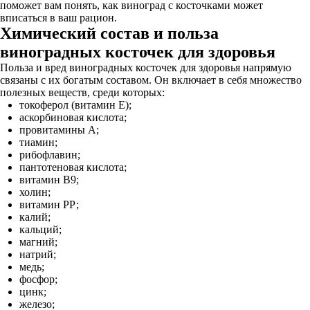
поможет вам понять, как виноград с косточками может
вписаться в ваш рацион.
Химический состав и польза
виноградных косточек для здоровья
Польза и вред виноградных косточек для здоровья напрямую
связаны с их богатым составом. Он включает в себя множество
полезных веществ, среди которых:
токоферол (витамин Е);
аскорбиновая кислота;
провитамины А;
тиамин;
рибофлавин;
пантотеновая кислота;
витамин В9;
холин;
витамин РР;
калий;
кальций;
магний;
натрий;
медь;
фосфор;
цинк;
железо;