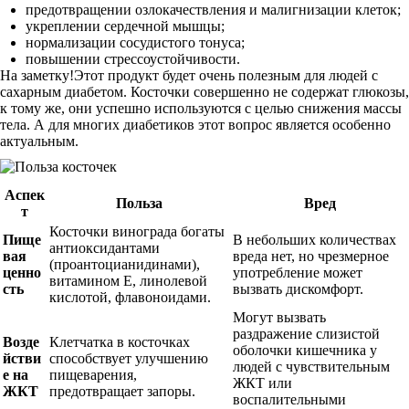
предотвращении озлокачествления и малигнизации клеток;
укреплении сердечной мышцы;
нормализации сосудистого тонуса;
повышении стрессоустойчивости.
На заметку!Этот продукт будет очень полезным для людей с
сахарным диабетом. Косточки совершенно не содержат глюкозы,
к тому же, они успешно используются с целью снижения массы
тела. А для многих диабетиков этот вопрос является особенно
актуальным.
Аспек
Польза
Вред
т
Косточки винограда богаты
Пище
В небольших количествах
антиоксидантами
вая
вреда нет, но чрезмерное
(проантоцианидинами),
ценно
употребление может
витамином Е, линолевой
сть
вызвать дискомфорт.
кислотой, флавоноидами.
Могут вызвать
раздражение слизистой
Возде
Клетчатка в косточках
оболочки кишечника у
йстви
способствует улучшению
людей с чувствительным
е на
пищеварения,
ЖКТ или
ЖКТ
предотвращает запоры.
воспалительными