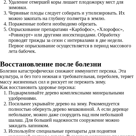
Удаление отмершей коры лишает плодожорку мест для
зимовки.
Червивые плоды следует собирать и утилизировать. Их
можно закопать на глубину полметра в землю.
Пораженные побеги необходимо обрезать.
Опрыскивание препаратами «Карбофос», «Хлорофос»,
«Ровикурт» или другими инсектицидами. Обработку
проводят трижды за сезон с интервалами в две недели.
Первое опрыскивание осуществляется в период массового
лета бабочек.
Восстановление после болезни
Болезни катастрофически снижают иммунитет персика. Эта
культура, и без того нежная и требовательная, переболев, теряет
массу жизненных сил и рискует не пережить зиму.
Как восстановить здоровье персика:
Подкармливайте дерево комплексными минеральными
удобрениями.
Посильнее укрывайте дерево на зиму. Рекомендуется
полностью обернуть дерево мешковиной. А если деревце
небольшое, можно даже соорудить над ним небольшой
шалаш. Для большей надежности сооружение можно
закидать лапником.
Используйте специальные препараты для поднятия