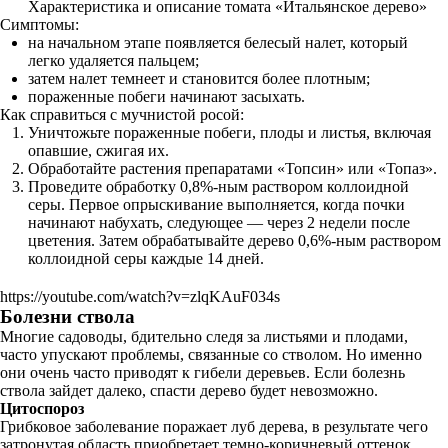
Характеристика и описание томата «Итальянское дерево»
Симптомы:
на начальном этапе появляется белесый налет, который
легко удаляется пальцем;
затем налет темнеет и становится более плотным;
пораженные побеги начинают засыхать.
Как справиться с мучнистой росой:
Уничтожьте пораженные побеги, плоды и листья, включая
опавшие, сжигая их.
Обработайте растения препаратами «Топсин» или «Топаз».
Проведите обработку 0,8%-ным раствором коллоидной
серы. Первое опрыскивание выполняется, когда почки
начинают набухать, следующее — через 2 недели после
цветения. Затем обрабатывайте дерево 0,6%-ным раствором
коллоидной серы каждые 14 дней.
https://youtube.com/watch?v=zlqKAuF034s
Болезни ствола
Многие садоводы, бдительно следя за листьями и плодами,
часто упускают проблемы, связанные со стволом. Но именно
они очень часто приводят к гибели деревьев. Если болезнь
ствола зайдет далеко, спасти дерево будет невозможно.
Цитоспороз
Грибковое заболевание поражает луб дерева, в результате чего
затронутая область приобретает темно-коричневый оттенок.