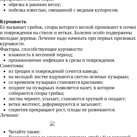
обрезка в раннюю весну;
побелка известью, смешанной с медным купоросом.
Курчавость
Ее вызывает грибок, споры которого весной проникают в почки
и повреждения на стволе и ветках. Болезни особо подвержены
молодые деревья. Лечение надо начинать при первых признаках
курчавости.
Факторы, способствующие курчавости:
влажность в весенний период;
проникновение инфекции в срезы и повреждения.
Симптомы:
из трещин и повреждений сочится камедь;
на молодой листве вздуваются светло-зеленые пузырьки;
со временем пузырьки становятся красными;
позднее на пузырьках появляется налет, в котором
собираются споры грибка;
листва чернеет, усыхает, становится хрупкой и опадает;
ветки желтеют, деформируются и засыхают;
соцветия прекращают рост, плоды не развиваются.
Лечение:
Читайте также: