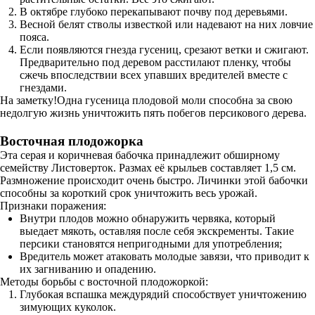
В октябре глубоко перекапывают почву под деревьями.
Весной белят стволы известкой или надевают на них ловчие
пояса.
Если появляются гнезда гусениц, срезают ветки и сжигают.
Предварительно под деревом расстилают пленку, чтобы
сжечь впоследствии всех упавших вредителей вместе с
гнездами.
На заметку!Одна гусеница плодовой моли способна за свою
недолгую жизнь уничтожить пять побегов персикового дерева.
Восточная плодожорка
Эта серая и коричневая бабочка принадлежит обширному
семейству Листоверток. Размах её крыльев составляет 1,5 см.
Размножение происходит очень быстро. Личинки этой бабочки
способны за короткий срок уничтожить весь урожай.
Признаки поражения:
Внутри плодов можно обнаружить червяка, который
выедает мякоть, оставляя после себя экскременты. Такие
персики становятся непригодными для употребления;
Вредитель может атаковать молодые завязи, что приводит к
их загниванию и опадению.
Методы борьбы с восточной плодожоркой:
Глубокая вспашка междурядий способствует уничтожению
зимующих куколок.