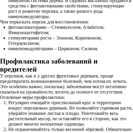
иммунной системы дерева. В садовых магазинах продаются
средства с фитоактивными свойствами, стимулирующие
рост и развитие персика, а также разного рода
иммуномодуляторы.
Чем опрыскать персик для восстановления:
фитоактиваторами – Стиммунолом, Альбитом,
Иммуноцитофитом;
стимуляторами роста – Эпином, Корневином,
Гетерауксином;
иммуномодуляторами – Цирконом, Силком.
Профилактика заболеваний и
вредителей
У персиков, как и у других фруктовых деревьев, проще
предотвратить возникновение болезней, чем потом их лечить.
Это особенно важно, поскольку заболевания могут негативно
сказаться на урожайности, вплоть до полного ее отсутствия.
Основные меры профилактики:
Регулярно очищайте приствольный круг и территорию
вокруг персиковых деревьев. Не позволяйте сорнякам расти,
убирайте опавшие листья и плоды. Уничтожайте весь
растительный мусор, не оставляйте его в стороне, как это
делают многие неопытные садоводы.
Не ограничивайтесь только весенней обрезкой. Обязательно