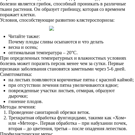
болезни является грибок, способный проникать в различные
ткани растения. Он образует грибницу, которая со временем
поражает клетки.
Условия, способствующие развитию клястероспориоза:
Читайте также:
Почему плоды сливы осыпаются и что делать
весна и осень;
оптимальная температура – 20°С.
При определенных температурных и влажностных условиях
болезнь может поразить персик менее чем за сутки. Первые
признаки заболевания становятся заметными через 5-6 дней.
Симптоматика:
на листьях появляются коричневые пятна с красной каймой;
при отсутствии лечения пятна увеличиваются вдвое;
поврежденные участки листьев, отмирая, образуют
дырочки;
гниение плодов.
Методы лечения:
Проведение санитарной обрезки веток.
Трехкратная обработка фунгицидами, такими как «Хом»
или «Метеор». Первая обработка – при набухании почек,
вторая – до цветения, третья – после опадения лепестков.
Профилактические меры: