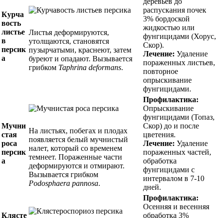
деревьев до
распускания почек
Курча
3% бордоской
вость
жидкостью или
листье
Листья деформируются,
фунгицидами (Хорус,
в
утолщаются, становятся
Скор).
персик
пузырчатыми, краснеют, затем
Лечение:
Удаление
а
буреют и опадают. Вызывается
пораженных листьев,
грибком
Taphrina deformans
.
повторное
опрыскивание
фунгицидами.
Профилактика:
Опрыскивание
фунгицидами (Топаз,
Мучни
Скор) до и после
На листьях, побегах и плодах
стая
цветения.
появляется белый мучнистый
роса
Лечение:
Удаление
налет, который со временем
персик
пораженных частей,
темнеет. Пораженные части
а
обработка
деформируются и отмирают.
фунгицидами с
Вызывается грибком
интервалом в 7-10
Podosphaera pannosa
.
дней.
Профилактика:
Осенняя и весенняя
Клясте
обработка 3%