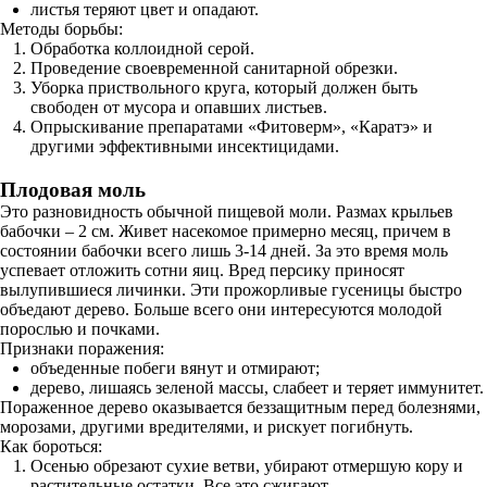
листья теряют цвет и опадают.
Методы борьбы:
Обработка коллоидной серой.
Проведение своевременной санитарной обрезки.
Уборка приствольного круга, который должен быть
свободен от мусора и опавших листьев.
Опрыскивание препаратами «Фитоверм», «Каратэ» и
другими эффективными инсектицидами.
Плодовая моль
Это разновидность обычной пищевой моли. Размах крыльев
бабочки – 2 см. Живет насекомое примерно месяц, причем в
состоянии бабочки всего лишь 3-14 дней. За это время моль
успевает отложить сотни яиц. Вред персику приносят
вылупившиеся личинки. Эти прожорливые гусеницы быстро
объедают дерево. Больше всего они интересуются молодой
порослью и почками.
Признаки поражения:
объеденные побеги вянут и отмирают;
дерево, лишаясь зеленой массы, слабеет и теряет иммунитет.
Пораженное дерево оказывается беззащитным перед болезнями,
морозами, другими вредителями, и рискует погибнуть.
Как бороться:
Осенью обрезают сухие ветви, убирают отмершую кору и
растительные остатки. Все это сжигают.