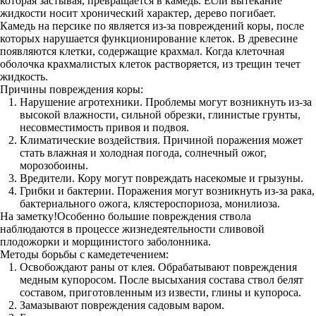
которая застывая, превращается в камедь. Если вытекание
жидкости носит хронический характер, дерево погибает.
Камедь на персике по является из-за повреждений коры, после
которых нарушается функционирование клеток. В древесине
появляются клетки, содержащие крахмал. Когда клеточная
оболочка крахмалистых клеток растворяется, из трещин течет
жидкость.
Причины повреждения коры:
Нарушение агротехники. Проблемы могут возникнуть из-за
высокой влажности, сильной обрезки, глинистые грунты,
несовместимость привоя и подвоя.
Климатические воздействия. Причиной поражения может
стать влажная и холодная погода, солнечный ожог,
морозобоины.
Вредители. Кору могут повреждать насекомые и грызуны.
Грибки и бактерии. Поражения могут возникнуть из-за рака,
бактериального ожога, клястероспориоза, монилиоза.
На заметку!Особенно большие повреждения ствола
наблюдаются в процессе жизнедеятельности сливовой
плодожорки и морщинистого заболонника.
Методы борьбы с камедетечением:
Освобождают раны от клея. Обрабатывают повреждения
медным купоросом. После высыхания состава ствол белят
составом, приготовленным из извести, глины и купороса.
Замазывают повреждения садовым варом.