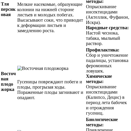
методы:
Тля
Мелкие насекомые, образующие
Опрыскивание
персик
колонии на нижней стороне
инсектицидами
овая
листьев и молодых побегах.
(Актеллик, Фуфанон,
Высасывают соки, что приводит
Искра).
к деформации листьев и
Народные средства:
замедлению роста.
Настой чеснока,
табака, мыльный
раствор.
Профилактика:
Сбор и уничтожение
падалицы, установка
феромонных
ловушек.
Восточ
Химические
ная
методы:
Гусеницы повреждают побеги и
плодо
Опрыскивание
плоды, прогрызая ходы.
жорка
инсектицидами
Пораженные плоды загнивают и
(Калипсо, Децис) в
опадают.
период лета бабочек
и отрождения
гусениц.
Биологические
методы:
Привлечение