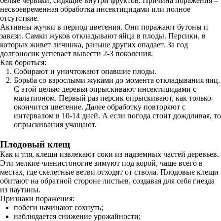
белые червяки, сидящие внутри фруктов. Причина поражения –
несвоевременная обработка инсектицидами или полное
отсутствие.
Активны жучки в период цветения. Они поражают бутоны и
завязи. Самки жуков откладывают яйца в плоды. Персики, в
которых живет личинка, раньше других опадает. За год
долгоносик успевает вывести 2-3 поколения.
Как бороться:
Собирают и уничтожают опавшие плоды.
Борьба со взрослыми жуками до момента откладывания яиц.
С этой целью деревья опрыскивают инсектицидами с
малатионом. Первый раз персик опрыскивают, как только
окончится цветение. Далее обработку повторяют с
интервалом в 10-14 дней. А если погода стоит дождливая, то
опрыскивания учащают.
Плодовый клещ
Как и тля, клещи извлекают соки из надземных частей деревьев.
Эти мелкие членистоногие зимуют под корой, чаще всего в
местах, где скелетные ветви отходят от ствола. Плодовые клещи
обитают на обратной стороне листьев, создавая для себя гнезда
из паутины.
Признаки поражения:
побеги начинают сохнуть;
наблюдается снижение урожайности;