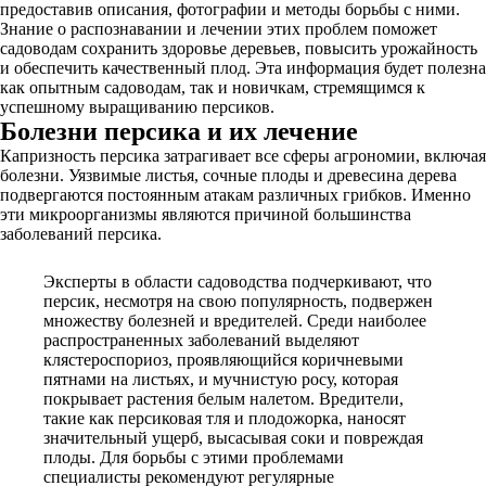
предоставив описания, фотографии и методы борьбы с ними.
Знание о распознавании и лечении этих проблем поможет
садоводам сохранить здоровье деревьев, повысить урожайность
и обеспечить качественный плод. Эта информация будет полезна
как опытным садоводам, так и новичкам, стремящимся к
успешному выращиванию персиков.
Болезни персика и их лечение
Капризность персика затрагивает все сферы агрономии, включая
болезни. Уязвимые листья, сочные плоды и древесина дерева
подвергаются постоянным атакам различных грибков. Именно
эти микроорганизмы являются причиной большинства
заболеваний персика.
Эксперты в области садоводства подчеркивают, что
персик, несмотря на свою популярность, подвержен
множеству болезней и вредителей. Среди наиболее
распространенных заболеваний выделяют
клястероспориоз, проявляющийся коричневыми
пятнами на листьях, и мучнистую росу, которая
покрывает растения белым налетом. Вредители,
такие как персиковая тля и плодожорка, наносят
значительный ущерб, высасывая соки и повреждая
плоды. Для борьбы с этими проблемами
специалисты рекомендуют регулярные