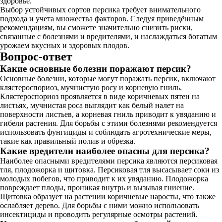
здоровье.
Выбор устойчивых сортов персика требует внимательного
подхода и учета множества факторов. Следуя приведённым
рекомендациям, вы сможете значительно снизить риски,
связанные с болезнями и вредителями, и наслаждаться богатым
урожаем вкусных и здоровых плодов.
Вопрос-ответ
Какие основные болезни поражают персик?
Основные болезни, которые могут поражать персик, включают
клястероспориоз, мучнистую росу и корневую гниль.
Клястероспориоз проявляется в виде коричневых пятен на
листьях, мучнистая роса выглядит как белый налет на
поверхности листьев, а корневая гниль приводит к увяданию и
гибели растения. Для борьбы с этими болезнями рекомендуется
использовать фунгициды и соблюдать агротехнические меры,
такие как правильный полив и обрезка.
Какие вредители наиболее опасны для персика?
Наиболее опасными вредителями персика являются персиковая
тля, плодожорка и щитовка. Персиковая тля высасывает соки из
молодых побегов, что приводит к их увяданию. Плодожорка
повреждает плоды, проникая внутрь и вызывая гниение.
Щитовка образует на растении коричневые наросты, что также
ослабляет дерево. Для борьбы с ними можно использовать
инсектициды и проводить регулярные осмотры растений.