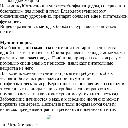
каждые 20 дней.
На заметку!Фитоспорин является биофунгицидом, совершенно
безопасным для людей и пчел. Благодаря гуминовому
биоактивному удобрению, препарат обладает еще и питательной
функцией.
Видео о различных методах борьбы с курчавостью листьев
персика:
Мучнистая роса
Эта болезнь, поражающая персики и нектарины, считается
одной из самых опасных. Она затрагивает все надземные части
растения, включая плоды. Грибница, прикрепляясь к дереву с
помощью специальных присосок, извлекает питательные
вещества из него.
Для возникновения мучнистой росы не требуется особых
условий. Болезнь проявляется при отсутствии
профилактических мер. Вероятность ее появления возрастает в
засушливые периоды. Споры грибка распространяются с
помощью ветра, и в короткие сроки могут охватить весь сад.
Заболевание начинается в мае, а к середине июля оно может
поразить все дерево. Неспелые плоды покрываются белым
налетом, прекращают расти, трескаются и начинают гнить.
Читайте также: