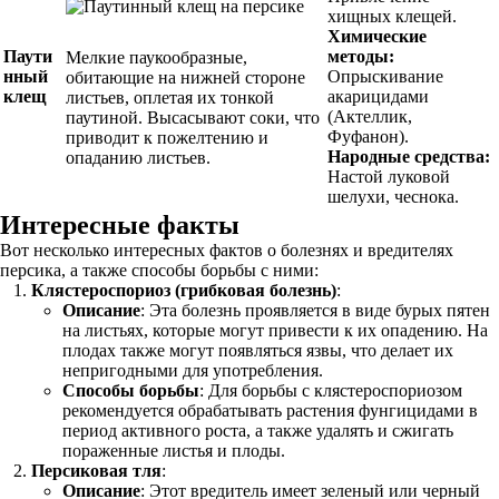
хищных клещей.
Химические
Паути
методы:
Мелкие паукообразные,
нный
Опрыскивание
обитающие на нижней стороне
клещ
акарицидами
листьев, оплетая их тонкой
(Актеллик,
паутиной. Высасывают соки, что
Фуфанон).
приводит к пожелтению и
Народные средства:
опаданию листьев.
Настой луковой
шелухи, чеснока.
Интересные факты
Вот несколько интересных фактов о болезнях и вредителях
персика, а также способы борьбы с ними:
Клястероспориоз (грибковая болезнь)
:
Описание
: Эта болезнь проявляется в виде бурых пятен
на листьях, которые могут привести к их опадению. На
плодах также могут появляться язвы, что делает их
непригодными для употребления.
Способы борьбы
: Для борьбы с клястероспориозом
рекомендуется обрабатывать растения фунгицидами в
период активного роста, а также удалять и сжигать
пораженные листья и плоды.
Персиковая тля
:
Описание
: Этот вредитель имеет зеленый или черный