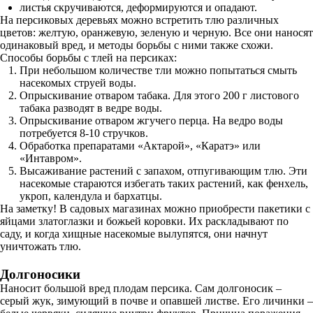
листья скручиваются, деформируются и опадают.
На персиковых деревьях можно встретить тлю различных
цветов: желтую, оранжевую, зеленую и черную. Все они наносят
одинаковый вред, и методы борьбы с ними также схожи.
Способы борьбы с тлей на персиках:
При небольшом количестве тли можно попытаться смыть
насекомых струей воды.
Опрыскивание отваром табака. Для этого 200 г листового
табака разводят в ведре воды.
Опрыскивание отваром жгучего перца. На ведро воды
потребуется 8-10 стручков.
Обработка препаратами «Актарой», «Каратэ» или
«Интавром».
Высаживание растений с запахом, отпугивающим тлю. Эти
насекомые стараются избегать таких растений, как фенхель,
укроп, календула и бархатцы.
На заметку! В садовых магазинах можно приобрести пакетики с
яйцами златоглазки и божьей коровки. Их раскладывают по
саду, и когда хищные насекомые вылупятся, они начнут
уничтожать тлю.
Долгоносики
Наносит большой вред плодам персика. Сам долгоносик –
серый жук, зимующий в почве и опавшей листве. Его личинки –