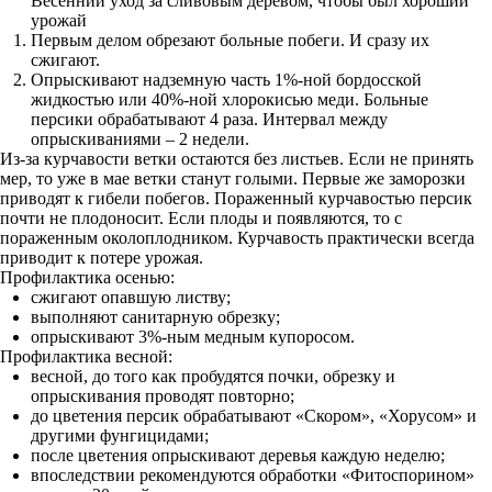
Весенний уход за сливовым деревом, чтобы был хороший
урожай
Первым делом обрезают больные побеги. И сразу их
сжигают.
Опрыскивают надземную часть 1%-ной бордосской
жидкостью или 40%-ной хлорокисью меди. Больные
персики обрабатывают 4 раза. Интервал между
опрыскиваниями – 2 недели.
Из-за курчавости ветки остаются без листьев. Если не принять
мер, то уже в мае ветки станут голыми. Первые же заморозки
приводят к гибели побегов. Пораженный курчавостью персик
почти не плодоносит. Если плоды и появляются, то с
пораженным околоплодником. Курчавость практически всегда
приводит к потере урожая.
Профилактика осенью:
сжигают опавшую листву;
выполняют санитарную обрезку;
опрыскивают 3%-ным медным купоросом.
Профилактика весной:
весной, до того как пробудятся почки, обрезку и
опрыскивания проводят повторно;
до цветения персик обрабатывают «Скором», «Хорусом» и
другими фунгицидами;
после цветения опрыскивают деревья каждую неделю;
впоследствии рекомендуются обработки «Фитоспорином»