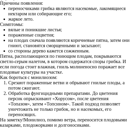
Причины появления:
переносчиками грибка являются насекомые, лакомящиеся
нектаром или собирающие его;
жаркое лето.
Симптомы:
вялые и поникшие листья;
пораженные соцветия;
на плодах сначала появляются коричневые пятна, затем они
гниют, становятся сморщенными и засыхают;
со стороны дерево кажется сожженным.
Пятна, расползающиеся по гниющим плодам, покрываются
светло-серым налетом, в котором содержатся споры грибка. И
если погода стоит влажная, гниль молниеносно поражает все
плодовые культуры на участке.
Как бороться с монилиозом:
Срезают пораженные ветви и обрывают гнилые плоды, а
потом сжигают.
Обработка фунгицидными препаратами. До цветения
персик опрыскивают «Хорусом», после цветения
«Топазом», затем «Топсином». Такой подход позволяет
уничтожить не только грибок, но и насекомых, его
переносящих.
На заметку!Монилиоз, помимо ветра, переносится плодовыми
казарками, плодожорками и долгоносиками.