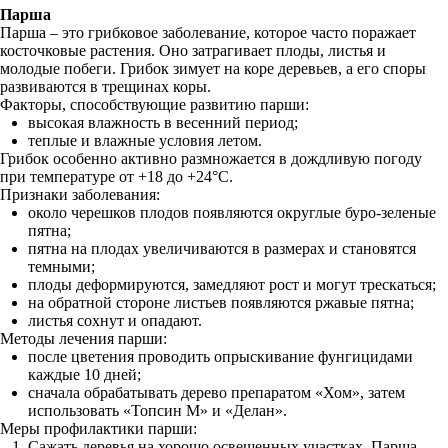
Парша
Парша – это грибковое заболевание, которое часто поражает
косточковые растения. Оно затрагивает плоды, листья и
молодые побеги. Грибок зимует на коре деревьев, а его споры
развиваются в трещинах коры.
Факторы, способствующие развитию парши:
высокая влажность в весенний период;
теплые и влажные условия летом.
Грибок особенно активно размножается в дождливую погоду
при температуре от +18 до +24°C.
Признаки заболевания:
около черешков плодов появляются округлые буро-зеленые
пятна;
пятна на плодах увеличиваются в размерах и становятся
темными;
плоды деформируются, замедляют рост и могут трескаться;
на обратной стороне листьев появляются ржавые пятна;
листья сохнут и опадают.
Методы лечения парши:
после цветения проводить опрыскивание фунгицидами
каждые 10 дней;
сначала обрабатывать дерево препаратом «Хом», затем
использовать «Топсин М» и «Делан».
Меры профилактики парши:
Сажать деревья на хорошо освещенных участках. Парша