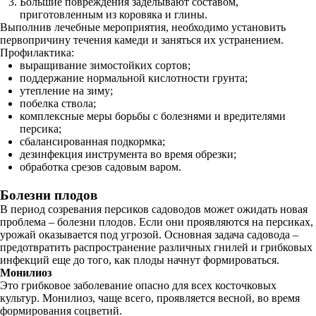
Большие повреждения заделывают составом,
приготовленным из коровяка и глины.
Выполнив лечебные мероприятия, необходимо установить
первопричину течения камеди и заняться их устранением.
Профилактика:
выращивание зимостойких сортов;
поддержание нормальной кислотности грунта;
утепление на зиму;
побелка ствола;
комплексные меры борьбы с болезнями и вредителями
персика;
сбалансированная подкормка;
дезинфекция инструмента во время обрезки;
обработка срезов садовым варом.
Болезни плодов
В период созревания персиков садоводов может ожидать новая
проблема – болезни плодов. Если они проявляются на персиках,
урожай оказывается под угрозой. Основная задача садовода –
предотвратить распространение различных гнилей и грибковых
инфекций еще до того, как плоды начнут формироваться.
Монилиоз
Это грибковое заболевание опасно для всех косточковых
культур. Монилиоз, чаще всего, проявляется весной, во время
формирования соцветий.