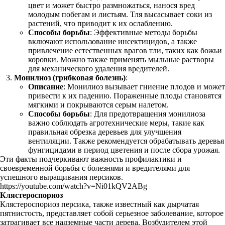
цвет и может быстро размножаться, нанося вред
молодым побегам и листьям. Тля высасывает соки из
растений, что приводит к их ослаблению.
Способы борьбы
: Эффективные методы борьбы
включают использование инсектицидов, а также
привлечение естественных врагов тли, таких как божьи
коровки. Можно также применять мыльные растворы
для механического удаления вредителей.
Монилиоз (грибковая болезнь)
:
Описание
: Монилиоз вызывает гниение плодов и может
привести к их падению. Пораженные плоды становятся
мягкими и покрываются серым налетом.
Способы борьбы
: Для предотвращения монилиоза
важно соблюдать агротехнические меры, такие как
правильная обрезка деревьев для улучшения
вентиляции. Также рекомендуется обрабатывать деревья
фунгицидами в период цветения и после сбора урожая.
Эти факты подчеркивают важность профилактики и
своевременной борьбы с болезнями и вредителями для
успешного выращивания персиков.
https://youtube.com/watch?v=Ni01kQV2ABg
Клястероспориоз
Клястероспориоз персика, также известный как дырчатая
пятнистость, представляет собой серьезное заболевание, которое
затрагивает все надземные части дерева. Возбудителем этой