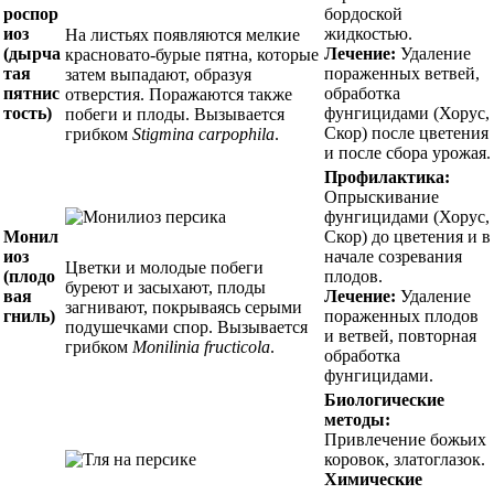
роспор
бордоской
иоз
жидкостью.
На листьях появляются мелкие
(дырча
Лечение:
Удаление
красновато-бурые пятна, которые
тая
пораженных ветвей,
затем выпадают, образуя
пятнис
обработка
отверстия. Поражаются также
тость)
фунгицидами (Хорус,
побеги и плоды. Вызывается
Скор) после цветения
грибком
Stigmina carpophila
.
и после сбора урожая.
Профилактика:
Опрыскивание
фунгицидами (Хорус,
Монил
Скор) до цветения и в
иоз
начале созревания
Цветки и молодые побеги
(плодо
плодов.
буреют и засыхают, плоды
вая
Лечение:
Удаление
загнивают, покрываясь серыми
гниль)
пораженных плодов
подушечками спор. Вызывается
и ветвей, повторная
грибком
Monilinia fructicola
.
обработка
фунгицидами.
Биологические
методы:
Привлечение божьих
коровок, златоглазок.
Химические