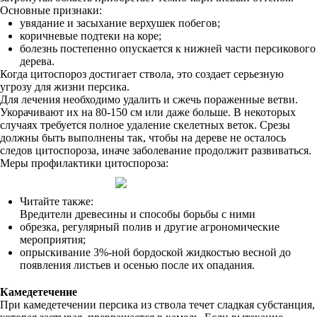
Основные признаки:
увядание и засыхание верхушек побегов;
коричневые подтеки на коре;
болезнь постепенно опускается к нижней части персикового
дерева.
Когда цитоспороз достигает ствола, это создает серьезную
угрозу для жизни персика.
Для лечения необходимо удалить и сжечь пораженные ветви.
Укорачивают их на 80-150 см или даже больше. В некоторых
случаях требуется полное удаление скелетных веток. Срезы
должны быть выполнены так, чтобы на дереве не осталось
следов цитоспороза, иначе заболевание продолжит развиваться.
Меры профилактики цитоспороза:
Читайте также:
Вредители древесины и способы борьбы с ними
обрезка, регулярный полив и другие агрономические
мероприятия;
опрыскивание 3%-ной бордоской жидкостью весной до
появления листьев и осенью после их опадания.
Камедетечение
При камедетечении персика из ствола течет сладкая субстанция,