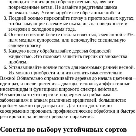
проводите санитарную обрезку осенью, удаляя все
поврежденные ветви. Не давайте вредителям шанса
пережить зиму. Утилизируйте все обрезанные побеги.
Поздней осенью перекопайте почву в приствольных кругах,
чтобы зимующие насекомые оказались на поверхности и
замерзли в холодное время года.
Осенью и весной белите стволы известью, смешанной с 3%-
ным медным купоросом, или используйте специальную
садовую краску.
Каждую весну обрабатывайте деревья бордоской
жидкостью. Это поможет защитить персик от множества
проблем.
Устанавливайте ловчие пояса для насекомых ранней весной.
Их можно приобрести или изготовить самостоятельно.
Важно! Обязательно опрыскивайте деревья до начала цветения –
один раз, и после цветения – дважды, используя эффективные
инсектициды и фунгициды широкого спектра действия.
Несмотря на то что персики подвержены грибковым
заболеваниям и атакам различных вредителей, большинство
проблем можно предотвратить. Для этого достаточно
своевременно проводить профилактические обработки и быстро
реагировать на первые признаки поражения.
Советы по выбору устойчивых сортов