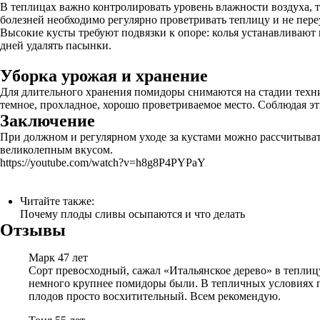
В теплицах важно контролировать уровень влажности воздуха, т
болезней необходимо регулярно проветривать теплицу и не пере
Высокие кусты требуют подвязки к опоре: колья устанавливают н
дней удалять пасынки.
Уборка урожая и хранение
Для длительного хранения помидоры снимаются на стадии техни
темное, прохладное, хорошо проветриваемое место. Соблюдая э
Заключение
При должном и регулярном уходе за кустами можно рассчитывать
великолепным вкусом.
https://youtube.com/watch?v=h8g8P4PYPaY
Читайте также:
Почему плоды сливы осыпаются и что делать
Отзывы
Марк 47 лет
Сорт превосходный, сажал «Итальянское дерево» в теплицу
немного крупнее помидоры были. В тепличных условиях по
плодов просто восхитительный. Всем рекомендую.