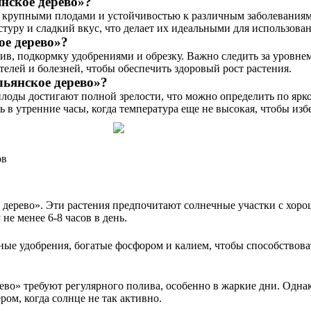
нское дерево»?
 крупными плодами и устойчивостью к различным заболеваниям. 
туру и сладкий вкус, что делает их идеальными для использован
ое дерево»?
ив, подкормку удобрениями и обрезку. Важно следить за уровне
елей и болезней, чтобы обеспечить здоровый рост растения.
льянское дерево»?
плоды достигают полной зрелости, что можно определить по ярк
ь в утренние часы, когда температура еще не высокая, чтобы из
ов
 дерево». Эти растения предпочитают солнечные участки с хоро
не менее 6-8 часов в день.
ные удобрения, богатые фосфором и калием, чтобы способствов
во» требуют регулярного полива, особенно в жаркие дни. Однак
ом, когда солнце не так активно.