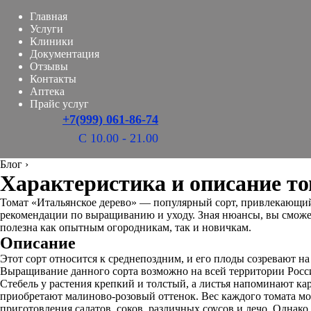
Главная
Услуги
Клиники
Документация
Отзывы
Контакты
Аптека
Прайс услуг
+7(999) 061-86-74
С 10.00 - 21.00
Блог
›
Характеристика и описание то
Томат «Итальянское дерево» — популярный сорт, привлекающий
рекомендации по выращиванию и уходу. Зная нюансы, вы сможет
полезна как опытным огородникам, так и новичкам.
Описание
Этот сорт относится к среднепоздним, и его плоды созревают на 
Выращивание данного сорта возможно на всей территории Росси
Стебель у растения крепкий и толстый, а листья напоминают к
приобретают малиново-розовый оттенок. Вес каждого томата мож
приготовления салатов, соков, различных соусов и лечо. Однако