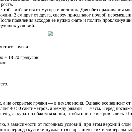
роста.
, чтобы избавится от мусора и личинок. Для обеззараживания м
тоянии 2 см друг от друга, сверху присыпают почвой перемешанн
После появления всходов ее нужно снять и полить проклюнувши
едующих условий:
рытого грунта
.
 + 18-20 градусов.
ков.
сто.
а на открытые грядки — в начале июня. Однако все зависит от 
ляет 40-50 сантиметров, а между рядами — 70 см. Перед посадк
 почву, аккуратно обжимая корни, чтобы они не искривлялись. П
лю, в зависимости от погодных условий, при этом верхний слой
ого периода кустики нуждаются в органических и минеральных у