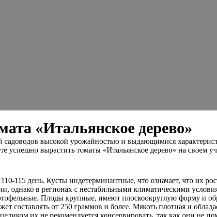
мата «Итальянское дерево»
 садоводов высокой урожайностью и выдающимися характеристик
е успешно вырастить томаты «Итальянское дерево» на своем уч
110-115 день. Кусты индетерминантные, что означает, что их рос
и, однако в регионах с нестабильными климатическими условия
артофельные. Плоды крупные, имеют плоскоокруглую форму и об
ет составлять от 250 граммов и более. Мякоть плотная и облад
 целиком их не рекомендуется консервировать, так как они не по