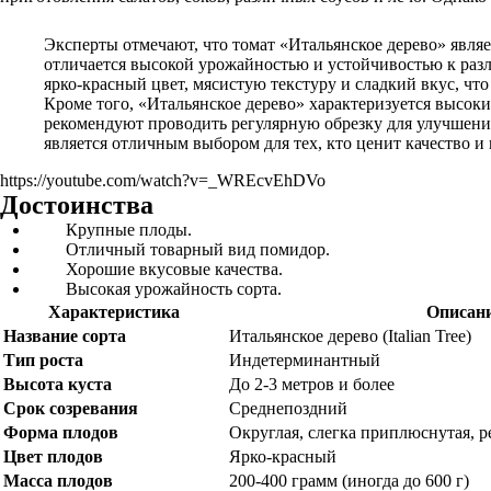
Эксперты отмечают, что томат «Итальянское дерево» явля
отличается высокой урожайностью и устойчивостью к раз
ярко-красный цвет, мясистую текстуру и сладкий вкус, что
Кроме того, «Итальянское дерево» характеризуется высоки
рекомендуют проводить регулярную обрезку для улучшения
является отличным выбором для тех, кто ценит качество и 
https://youtube.com/watch?v=_WREcvEhDVo
Достоинства
Крупные плоды.
Отличный товарный вид помидор.
Хорошие вкусовые качества.
Высокая урожайность сорта.
Характеристика
Описан
Название сорта
Итальянское дерево (Italian Tree)
Тип роста
Индетерминантный
Высота куста
До 2-3 метров и более
Срок созревания
Среднепоздний
Форма плодов
Округлая, слегка приплюснутая, р
Цвет плодов
Ярко-красный
Масса плодов
200-400 грамм (иногда до 600 г)