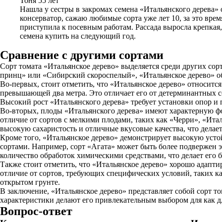
Тоня 55 лет
Нашла у сестры в закромах семена «Итальянского дерева» о
консерватор, сажаю любимые сорта уже лет 10, за это вре
приступила к посевным работам. Рассада выросла крепкая,
семена купить на следующий год.
Сравнение с другими сортами
Сорт томата «Итальянское дерево» выделяется среди других со
принц» или «Сибирский скороспелый», «Итальянское дерево» о
Во-первых, стоит отметить, что «Итальянское дерево» относится
превышающей два метра. Это отличает его от детерминантных с
Высокий рост «Итальянского дерева» требует установки опор и
Во-вторых, плоды «Итальянского дерева» имеют характерную фо
отличие от сортов с мелкими плодами, таких как «Черри», «Ита
высокую сахаристость и отличные вкусовые качества, что делае
Кроме того, «Итальянское дерево» демонстрирует высокую усто
сортами. Например, сорт «Агата» может быть более подвержен э
количество обработок химическими средствами, что делает его 
Также стоит отметить, что «Итальянское дерево» хорошо адапти
отличие от сортов, требующих специфических условий, таких ка
открытом грунте.
В заключение, «Итальянское дерево» представляет собой сорт то
характеристики делают его привлекательным выбором для как 
Вопрос-ответ