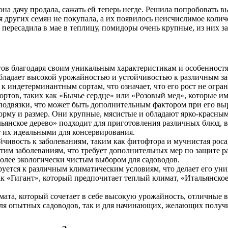
на дачу продала, сажать ей теперь негде. Решила попробовать вы
мя других семян не покупала, а их появилось неисчислимое коли
 пересадила в мае в теплицу, помидоры очень крупные, из них з
ртов благодаря своим уникальным характеристикам и особенност
бладает высокой урожайностью и устойчивостью к различным за
 к индетерминантным сортам, что означает, что его рост не огра
ортов, таких как «Бычье сердце» или «Розовый мед», которые 
 подвязки, что может быть дополнительным фактором при его в
рму и размер. Они крупные, мясистые и обладают ярко-красным 
льянское дерево» подходит для приготовления различных блюд, 
т их идеальными для консервирования.
йчивость к заболеваниям, таким как фитофтора и мучнистая рос
тим заболеваниям, что требует дополнительных мер по защите р
более экологически чистым выбором для садоводов.
руется к различным климатическим условиям, что делает его ун
к «Гигант», который предпочитает теплый климат, «Итальянское 
мата, который сочетает в себе высокую урожайность, отличные в
для опытных садоводов, так и для начинающих, желающих получ