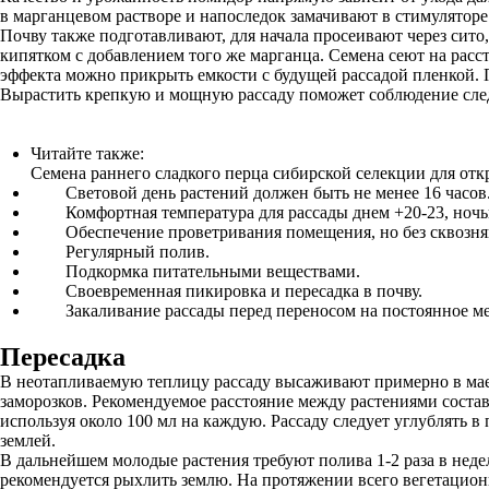
в марганцевом растворе и напоследок замачивают в стимуляторе 
Почву также подготавливают, для начала просеивают через сито
кипятком с добавлением того же марганца. Семена сеют на расс
эффекта можно прикрыть емкости с будущей рассадой пленкой. 
Вырастить крепкую и мощную рассаду поможет соблюдение сл
Читайте также:
Семена раннего сладкого перца сибирской селекции для отк
Световой день растений должен быть не менее 16 часов
Комфортная температура для рассады днем +20-23, ночью
Обеспечение проветривания помещения, но без сквозня
Регулярный полив.
Подкормка питательными веществами.
Своевременная пикировка и пересадка в почву.
Закаливание рассады перед переносом на постоянное ме
Пересадка
В неотапливаемую теплицу рассаду высаживают примерно в мае, 
заморозков. Рекомендуемое расстояние между растениями состав
используя около 100 мл на каждую. Рассаду следует углублять в
землей.
В дальнейшем молодые растения требуют полива 1-2 раза в неде
рекомендуется рыхлить землю. На протяжении всего вегетационн