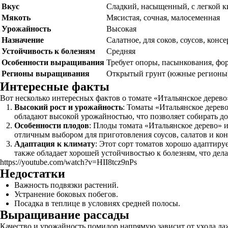
Вкус
Сладкий, насыщенный, с легкой 
Мякоть
Мясистая, сочная, малосеменная
Урожайность
Высокая
Назначение
Салатное, для соков, соусов, конс
Устойчивость к болезням
Средняя
Особенности выращивания
Требует опоры, пасынкования, фор
Регионы выращивания
Открытый грунт (южные регионы),
Интересные факты
Вот несколько интересных фактов о томате «Итальянское дерево
Высокий рост и урожайность
: Томаты «Итальянское дерево
обладают высокой урожайностью, что позволяет собирать до 1
Особенности плодов
: Плоды томата «Итальянское дерево» 
отличным выбором для приготовления соусов, салатов и ко
Адаптация к климату
: Этот сорт томатов хорошо адаптиру
также обладает хорошей устойчивостью к болезням, что дел
https://youtube.com/watch?v=HII8tcz9nPs
Недостатки
Важность подвязки растений.
Устранение боковых побегов.
Посадка в теплице в условиях средней полосы.
Выращивание рассады
Качество и урожайность помидор напрямую зависит от ухода даж