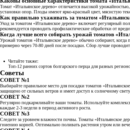
Каковы основные характеристики томата «Италья
Томат «Итальянское дерево» отличается высокой урожайностью,
установки опор. Плоды имеют ярко-красный цвет, мясистую текс
Как правильно ухаживать за томатом «Итальянск
Уход за томатом «Итальянское дерево» включает регулярный пол
рекомендуется проводить профилактические обработки от вредит
Когда лучше всего собирать урожай томатов «Ита
Урожай томатов «Итальянское дерево» обычно собирают, когда 
примерно через 70-80 дней после посадки. Сбор лучше проводит
Читайте также:
Топ-12 ранних сортов болгарского перца для разных регион
Советы
СОВЕТ №1
Выбирайте правильное место для посадки томатов «Итальянское
защищено от сильных ветров и имеет доступ к солнечному свету 
СОВЕТ №2
Регулярно подкармливайте ваши томаты. Используйте комплекс
каждые 2-3 недели в период активного роста.
СОВЕТ №3
Следите за уровнем влажности почвы. Томаты «Итальянское дере
гниению корней. Оптимально поливать растения утром или вечер