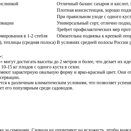
кислинкой
Отличный баланс сахаров и кислот,
Плотная консистенция, хорошо подх
При правильном уходе с одного куст
ервации
Универсальный сорт, отлично подход
Требует профилактических мер прот
мирования в 1-2 стебля
Обязательна подвязка к крепкой опор
 теплицы (средняя полоса)
В условиях средней полосы России 
»:
» могут достигать высоты до 2 метров и более, что делает их 
0-15 кг плодов с одного куста в сезон.
имеют характерную овальную форму и ярко-красный цвет. Они от
нсервации.
ется к различным климатическим условиям, что позволяет успешн
ает его популярным среди садоводов.
е за семенами. Сначала их проверяют на всхожесть, чтобы выясн