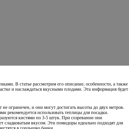
ами. В статье рассмотрим его описание, особенности, а также
астке и наслаждаться вкусными плодами. Эта информация будет
т не ограничен, и они могут достигать высоты до двух метров.
ми рекомендуется использовать теплицы для посадки.
разуются кистями по 3-5 штук. При созревании они
ает сладковатым вкусом. Эти помидоры идеально подходят для
местятся в горлышко банки.