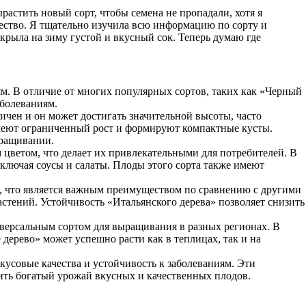
растить новый сорт, чтобы семена не пропадали, хотя я
чество. Я тщательно изучила всю информацию по сорту и
акрыла на зиму густой и вкусный сок. Теперь думаю где
ям. В отличие от многих популярных сортов, таких как «Черный
болеваниям.
ничен и он может достигать значительной высоты, часто
имеют ограниченный рост и формируют компактные кусты.
ыращивании.
цветом, что делает их привлекательными для потребителей. В
включая соусы и салаты. Плоды этого сорта также имеют
а, что является важным преимуществом по сравнению с другими
астений. Устойчивость «Итальянского дерева» позволяет снизить
иверсальным сортом для выращивания в разных регионах. В
дерево» может успешно расти как в теплицах, так и на
кусовые качества и устойчивость к заболеваниям. Эти
ить богатый урожай вкусных и качественных плодов.