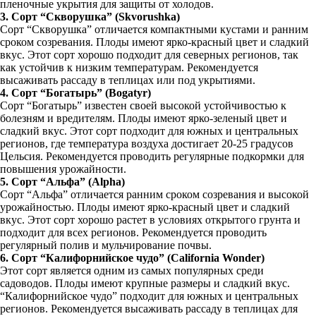
пленочные укрытия для защиты от холодов.
3. Сорт “Скворушка” (Skvorushka)
Сорт “Скворушка” отличается компактными кустами и ранним
сроком созревания. Плоды имеют ярко-красный цвет и сладкий
вкус. Этот сорт хорошо подходит для северных регионов, так
как устойчив к низким температурам. Рекомендуется
высаживать рассаду в теплицах или под укрытиями.
4. Сорт “Богатырь” (Bogatyr)
Сорт “Богатырь” известен своей высокой устойчивостью к
болезням и вредителям. Плоды имеют ярко-зеленый цвет и
сладкий вкус. Этот сорт подходит для южных и центральных
регионов, где температура воздуха достигает 20-25 градусов
Цельсия. Рекомендуется проводить регулярные подкормки для
повышения урожайности.
5. Сорт “Альфа” (Alpha)
Сорт “Альфа” отличается ранним сроком созревания и высокой
урожайностью. Плоды имеют ярко-красный цвет и сладкий
вкус. Этот сорт хорошо растет в условиях открытого грунта и
подходит для всех регионов. Рекомендуется проводить
регулярный полив и мульчирование почвы.
6. Сорт “Калифорнийское чудо” (California Wonder)
Этот сорт является одним из самых популярных среди
садоводов. Плоды имеют крупные размеры и сладкий вкус.
“Калифорнийское чудо” подходит для южных и центральных
регионов. Рекомендуется высаживать рассаду в теплицах для