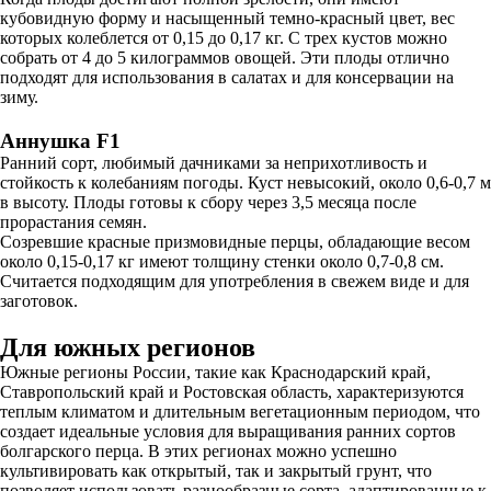
кубовидную форму и насыщенный темно-красный цвет, вес
которых колеблется от 0,15 до 0,17 кг. С трех кустов можно
собрать от 4 до 5 килограммов овощей. Эти плоды отлично
подходят для использования в салатах и для консервации на
зиму.
Аннушка F1
Ранний сорт, любимый дачниками за неприхотливость и
стойкость к колебаниям погоды. Куст невысокий, около 0,6-0,7 м
в высоту. Плоды готовы к сбору через 3,5 месяца после
прорастания семян.
Созревшие красные призмовидные перцы, обладающие весом
около 0,15-0,17 кг имеют толщину стенки около 0,7-0,8 см.
Считается подходящим для употребления в свежем виде и для
заготовок.
Для южных регионов
Южные регионы России, такие как Краснодарский край,
Ставропольский край и Ростовская область, характеризуются
теплым климатом и длительным вегетационным периодом, что
создает идеальные условия для выращивания ранних сортов
болгарского перца. В этих регионах можно успешно
культивировать как открытый, так и закрытый грунт, что
позволяет использовать разнообразные сорта, адаптированные к