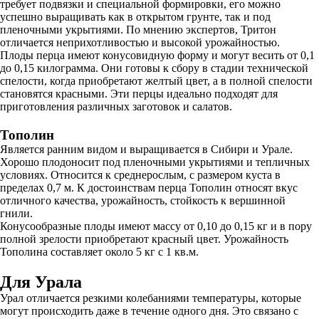
требует подвязки и специальной формировки, его можно
успешно выращивать как в открытом грунте, так и под
пленочными укрытиями. По мнению экспертов, Тритон
отличается неприхотливостью и высокой урожайностью.
Плоды перца имеют конусовидную форму и могут весить от 0,1
до 0,15 килограмма. Они готовы к сбору в стадии технической
спелости, когда приобретают желтый цвет, а в полной спелости
становятся красными. Эти перцы идеально подходят для
приготовления различных заготовок и салатов.
Тополин
Является ранним видом и выращивается в Сибири и Урале.
Хорошо плодоносит под пленочными укрытиями и тепличных
условиях. Относится к среднерослым, с размером куста в
пределах 0,7 м. К достоинствам перца Тополин относят вкус
отличного качества, урожайность, стойкость к вершинной
гнили.
Конусообразные плоды имеют массу от 0,10 до 0,15 кг и в пору
полной зрелости приобретают красный цвет. Урожайность
Тополина составляет около 5 кг с 1 кв.м.
Для Урала
Урал отличается резкими колебаниями температуры, которые
могут происходить даже в течение одного дня. Это связано с