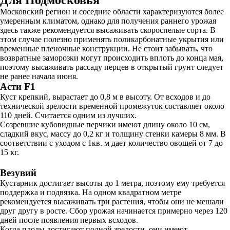
Для Подмосковья
Московский регион и соседние области характеризуются более
умеренным климатом, однако для получения раннего урожая
здесь также рекомендуется высаживать скороспелые сорта. В
этом случае полезно применять поликарбонатные укрытия или
временные пленочные конструкции. Не стоит забывать, что
возвратные заморозки могут происходить вплоть до конца мая,
поэтому высаживать рассаду перцев в открытый грунт следует
не ранее начала июня.
Асти F1
Куст крепкий, вырастает до 0,8 м в высоту. От всходов и до
технической зрелости временной промежуток составляет около
110 дней. Считается одним из лучших.
Созревшие кубовидные перчики имеют длину около 10 см,
сладкий вкус, массу до 0,2 кг и толщину стенки камеры 8 мм. В
соответствии с уходом с 1кв. м дает количество овощей от 7 до
15 кг.
Везувий
Кустарник достигает высоты до 1 метра, поэтому ему требуется
поддержка и подвязка. На одном квадратном метре
рекомендуется высаживать три растения, чтобы они не мешали
друг другу в росте. Сбор урожая начинается примерно через 120
дней после появления первых всходов.
Когда плоды достигают полной зрелости, они имеют