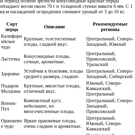
В период полной зрелости конусовидные красные перцы
обладают весом около 70 г и толщиной стенки мякоти 6 мм. С 1
кв.м насаждений огородники снимают урожай от 3 до 10 кг.
Сорт
Рекомендуемые
Описание
перца
регионы
Калифорн
Крупные, толстостенные
Центральный, Северо-
ийское
плоды, сладкий вкус.
Западный, Южный
чудо
Центральный,
Конусовидные плоды,
Ласточка
Приволжский,
сочные, ароматные.
Уральский
Устойчив к болезням, плоды
Центральный, Северо-
Здоровье
среднего размера, сладкие.
Западный, Сибирский
Южный, Северо-
Подарок
Крупные, мясистые плоды,
Кавказский,
Молдовы
отличный вкус.
Центральный
Компактный куст,
Центральный, Северо-
Винни-
небольшие, но
Западный,
Пух
многочисленные плоды.
Приволжский
Центральный,
Оранжево
Яркие оранжевые плоды,
Южный, Северо-
е чудо
очень сладкие и ароматные.
Кавказский