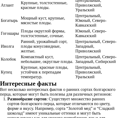
Центральный,
Крупные, толстостенные,
Атлант
Приволжский,
красные плоды.
Уральский
Центральный,
Мощный куст, крупные,
Богатырь
Южный, Северо-
мясистые плоды.
Кавказский
Плоды округлой формы,
Южный, Северо-
Гогошары
толстостенные, сочные.
Кавказский
Ранний, урожайный сорт,
Центральный, Северо-
Иволга
плоды конусовидные,
Западный,
желтые.
Приволжский
Компактный куст,
Центральный, Северо-
Колобок
небольшие, округлые плоды.
Западный, Сибирский
Крупные, красные плоды,
Центральный,
Купец
устойчив к перепадам
Приволжский,
температур.
Уральский
Интересные факты
Вот несколько интересных фактов о ранних сортах болгарского
перца, которые могут быть полезны для различных регионов:
Разнообразие сортов
: Существует множество ранних
сортов болгарского перца, которые отличаются по цвету,
форме и вкусу. Например, сорта “Золотой мед” и “Сладкий
шоколад” имеют уникальные оттенки и могут быть
использованы как для свежего потребления, так и для