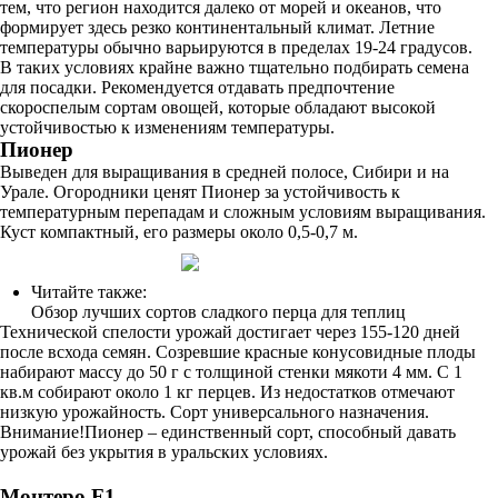
тем, что регион находится далеко от морей и океанов, что
формирует здесь резко континентальный климат. Летние
температуры обычно варьируются в пределах 19-24 градусов.
В таких условиях крайне важно тщательно подбирать семена
для посадки. Рекомендуется отдавать предпочтение
скороспелым сортам овощей, которые обладают высокой
устойчивостью к изменениям температуры.
Пионер
Выведен для выращивания в средней полосе, Сибири и на
Урале. Огородники ценят Пионер за устойчивость к
температурным перепадам и сложным условиям выращивания.
Куст компактный, его размеры около 0,5-0,7 м.
Читайте также:
Обзор лучших сортов сладкого перца для теплиц
Технической спелости урожай достигает через 155-120 дней
после всхода семян. Созревшие красные конусовидные плоды
набирают массу до 50 г с толщиной стенки мякоти 4 мм. С 1
кв.м собирают около 1 кг перцев. Из недостатков отмечают
низкую урожайность. Сорт универсального назначения.
Внимание!Пионер – единственный сорт, способный давать
урожай без укрытия в уральских условиях.
Монтеро F1