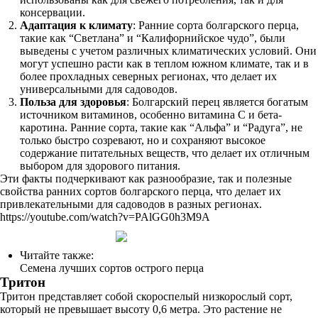
консервации.
Адаптация к климату
: Ранние сорта болгарского перца,
такие как “Светлана” и “Калифорнийское чудо”, были
выведены с учетом различных климатических условий. Они
могут успешно расти как в теплом южном климате, так и в
более прохладных северных регионах, что делает их
универсальными для садоводов.
Польза для здоровья
: Болгарский перец является богатым
источником витаминов, особенно витамина C и бета-
каротина. Ранние сорта, такие как “Альфа” и “Радуга”, не
только быстро созревают, но и сохраняют высокое
содержание питательных веществ, что делает их отличным
выбором для здорового питания.
Эти факты подчеркивают как разнообразие, так и полезные
свойства ранних сортов болгарского перца, что делает их
привлекательными для садоводов в разных регионах.
https://youtube.com/watch?v=PAlGG0h3M9A
Читайте также:
Семена лучших сортов острого перца
Тритон
Тритон представляет собой скороспелый низкорослый сорт,
который не превышает высоту 0,6 метра. Это растение не