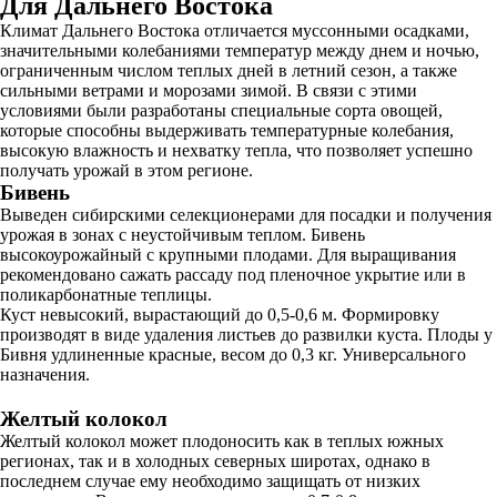
Для Дальнего Востока
Климат Дальнего Востока отличается муссонными осадками,
значительными колебаниями температур между днем и ночью,
ограниченным числом теплых дней в летний сезон, а также
сильными ветрами и морозами зимой. В связи с этими
условиями были разработаны специальные сорта овощей,
которые способны выдерживать температурные колебания,
высокую влажность и нехватку тепла, что позволяет успешно
получать урожай в этом регионе.
Бивень
Выведен сибирскими селекционерами для посадки и получения
урожая в зонах с неустойчивым теплом. Бивень
высокоурожайный с крупными плодами. Для выращивания
рекомендовано сажать рассаду под пленочное укрытие или в
поликарбонатные теплицы.
Куст невысокий, вырастающий до 0,5-0,6 м. Формировку
производят в виде удаления листьев до развилки куста. Плоды у
Бивня удлиненные красные, весом до 0,3 кг. Универсального
назначения.
Желтый колокол
Желтый колокол может плодоносить как в теплых южных
регионах, так и в холодных северных широтах, однако в
последнем случае ему необходимо защищать от низких