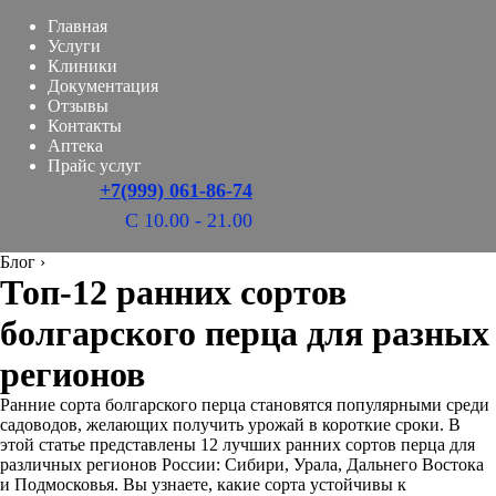
Главная
Услуги
Клиники
Документация
Отзывы
Контакты
Аптека
Прайс услуг
+7(999) 061-86-74
С 10.00 - 21.00
Блог
›
Топ-12 ранних сортов
болгарского перца для разных
регионов
Ранние сорта болгарского перца становятся популярными среди
садоводов, желающих получить урожай в короткие сроки. В
этой статье представлены 12 лучших ранних сортов перца для
различных регионов России: Сибири, Урала, Дальнего Востока
и Подмосковья. Вы узнаете, какие сорта устойчивы к