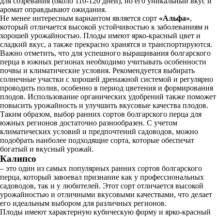
для созревания (около 110-120 дней), но его уникальный вкус и
аромат оправдывают ожидания.
Не менее интересным вариантом является сорт
«Альфа»
,
который отличается высокой устойчивостью к заболеваниям и
хорошей урожайностью. Плоды имеют ярко-красный цвет и
сладкий вкус, а также прекрасно хранятся и транспортируются.
Важно отметить, что для успешного выращивания болгарского
перца в южных регионах необходимо учитывать особенности
почвы и климатические условия. Рекомендуется выбирать
солнечные участки с хорошей дренажной системой и регулярно
проводить полив, особенно в период цветения и формирования
плодов. Использование органических удобрений также поможет
повысить урожайность и улучшить вкусовые качества плодов.
Таким образом, выбор ранних сортов болгарского перца для
южных регионов достаточно разнообразен. С учетом
климатических условий и предпочтений садоводов, можно
подобрать наиболее подходящие сорта, которые обеспечат
богатый и вкусный урожай.
Калипсо
– это один из самых популярных ранних сортов болгарского
перца, который завоевал признание как у профессиональных
садоводов, так и у любителей. Этот сорт отличается высокой
урожайностью и отличными вкусовыми качествами, что делает
его идеальным выбором для различных регионов.
Плоды имеют характерную кубическую форму и ярко-красный