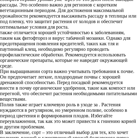
рассады. Это особенно важно для регионов с коротким
вегетационным периодом. Для достижения максимальной
урожайности рекомендуется высаживать рассаду в теплицы или
под пленку, что защитит растения от холодов и обеспечит
оптимальные условия для роста.
также отличается хорошей устойчивостью к заболеваниям,
таким как фитофтороз и вирус табачной мозаики. Однако для
предотвращения появления вредителей, таких как тля и
паутинный клещ, необходимо регулярно проводить
профилактические обработки. Рекомендуется использовать
органические препараты, которые не навредят окружающей
среде.
При выращивании сорта важно учитывать требования к почве.
Он предпочитает легкие, плодородные почвы с хорошей
дренажной способностью. Перед посадкой рекомендуется
внести в почву органические удобрения, такие как компост или
перегной, что обеспечит растения необходимыми питательными
веществами.
Полив также играет ключевую роль в уходе за . Растения
нуждаются в регулярном, но умеренном поливе, особенно в
период цветения и формирования плодов. Избегайте
переувлажнения, так как это может привести к гниению корней
и другим проблемам.
В заключение, сорт – это отличный выбор для тех, кто хочет
получить ранний и качественный урожай болгарского перца.