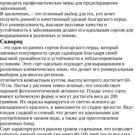
проводить профилактические меры для предотвращения
заболеваний.
В заключение, – это отличный выбор для тех, кто хочет
получить ранний и качественный урожай болгарского перца.
Его универсальность, высокие вкусовые качества и
устойчивость к заболеваниям делают его идеальным сортом для
выращивания в различных условиях.
Скворец
– это один из ранних сортов болгарского перца, который
завоевал популярность среди садоводов благодаря своей
высокой урожайности и устойчивости к неблагоприятным
условиям. Этот сорт идеально подходит для выращивания в
различных климатических зонах, что делает его универсальным
выбором для многих регионов.
отличается компактным кустом, высота которого достигает 60-
70 см. Листья у растения темно-зеленые, что способствует
хорошей фотосинтетической активности. Плоды этого сорта
имеют кубическую форму и могут достигать веса до 200
граммов. Их окраска варьируется от светло-зеленого до
насыщенного красного, в зависимости от стадии зрелости. Вкус
плодов сладкий и сочный, что делает их идеальными для
употребления в свежем виде, а также для приготовления
различных блюд.
Сорт характеризуется ранним сроком созревания, что позволяет
собирать первый урожай уже через 90-100 дней после высадки