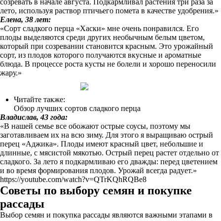
созревать в начале августа. Подкармливал растения три раза за
лето, используя раствор птичьего помета в качестве удобрения.»
Елена, 38 лет:
«Сорт сладкого перца «Хаски» мне очень понравился. Его
плоды выделяются среди других необычным белым цветом,
который при созревании становится красным. Это урожайный
сорт, из плодов которого получаются вкусные и ароматные
блюда. В процессе роста кусты не болели и хорошо переносили
жару.»
Читайте также:
Обзор лучших сортов сладкого перца
Владислав, 43 года:
«В нашей семье все обожают острые соусы, поэтому мы
заготавливаем их на всю зиму. Для этого я выращиваю острый
перец «Аджика». Плоды имеют красный цвет, небольшие и
длинные, с мясистой мякотью. Острый перец растет отдельно от
сладкого. За лето я подкармливаю его дважды: перед цветением
и во время формирования плодов. Урожай всегда радует.»
https://youtube.com/watch?v=QTrKQhRQBe8
Советы по выбору семян и покупке
рассады
Выбор семян и покупка рассады являются важными этапами в