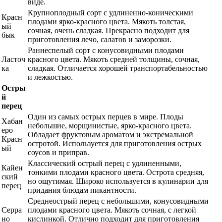
виде.
Крупноплодный сорт с удлиненно-коническими
Красн
плодами ярко-красного цвета. Мякоть толстая,
ый
сочная, очень сладкая. Прекрасно подходит для
бык
приготовления лечо, салатов и заморозки.
Раннеспелый сорт с конусовидными плодами
Ласточ
красного цвета. Мякоть средней толщины, сочная,
ка
сладкая. Отличается хорошей транспортабельностью
и лежкостью.
Остры
й
перец
Один из самых острых перцев в мире. Плоды
Хабан
небольшие, морщинистые, ярко-красного цвета.
еро
Обладает фруктовым ароматом и экстремальной
Красн
остротой. Используется для приготовления острых
ый
соусов и приправ.
Классический острый перец с удлиненными,
Кайен
тонкими плодами красного цвета. Острота средняя,
ский
но ощутимая. Широко используется в кулинарии для
перец
придания блюдам пикантности.
Среднеострый перец с небольшими, конусовидными
Серра
плодами красного цвета. Мякоть сочная, с легкой
но
кислинкой. Отлично подходит для приготовления