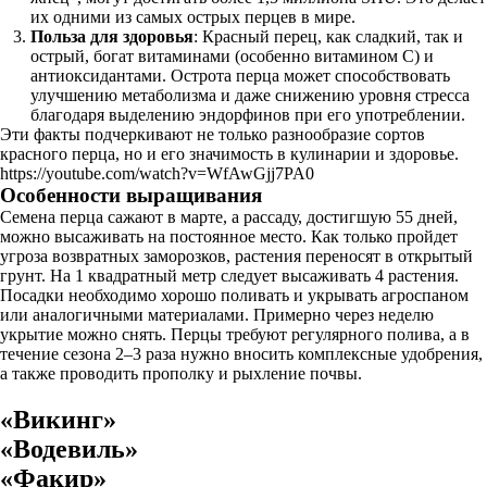
их одними из самых острых перцев в мире.
Польза для здоровья
: Красный перец, как сладкий, так и
острый, богат витаминами (особенно витамином C) и
антиоксидантами. Острота перца может способствовать
улучшению метаболизма и даже снижению уровня стресса
благодаря выделению эндорфинов при его употреблении.
Эти факты подчеркивают не только разнообразие сортов
красного перца, но и его значимость в кулинарии и здоровье.
https://youtube.com/watch?v=WfAwGjj7PA0
Особенности выращивания
Семена перца сажают в марте, а рассаду, достигшую 55 дней,
можно высаживать на постоянное место. Как только пройдет
угроза возвратных заморозков, растения переносят в открытый
грунт. На 1 квадратный метр следует высаживать 4 растения.
Посадки необходимо хорошо поливать и укрывать агроспаном
или аналогичными материалами. Примерно через неделю
укрытие можно снять. Перцы требуют регулярного полива, а в
течение сезона 2–3 раза нужно вносить комплексные удобрения,
а также проводить прополку и рыхление почвы.
«Викинг»
«Водевиль»
«Факир»