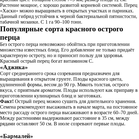
Растение мощное, с хорошо развитой корневой системой. Перец
«Хаски» можно выращивать в открытых участках и парниках.
Данный гибрид устойчив к черной бактериальной пятнистости,
табачной мозаики. С 1 га 90–100 тонн.
Популярные сорта красного острого
перца
Без острого перца невозможно обойтись при приготовлении
множества известных блюд. Его добавление не только придаёт
характерную остроту, но и приносит пользу для здоровья.
Красный острый перец богат витамином С.
«Аджика»
Сорт среднераннего срока созревания предназначен для
выращивания в открытом грунте. Плоды красного цвета,
удлиненной формы, весом до 90 гр. Мякоть толстая, острого
вкуса, с приятным ароматом. Плоды используют как приправу в
приготовлении кулинарных блюд и заготовках.
Факт!
Острый перец можно сушить для длительного хранения.
Семена рекомендуют высаживать в начале марта, на постоянное
место рассаду острого перца высаживают в возрасте 60–70 дней.
Между растениями выдерживают расстояние в 35 см, между
рядами оставляют 50 см. В июле созревают первые плоды.
«Бармалей»