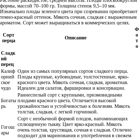
Растение раскидистое, средней высоты. Плоды плоскоокруглой
формы, массой 70–100 гр. Толщина стенок 9,5–10 мм.
Изначально плоды зеленого цвета при созревании приобретают
темно-красный оттенок. Мякоть сочная, сладкая с выраженным
ароматом. Сорт может выращиваться в коммерческих целях.
Ф
Сорт
о
Описание
перца
т
о
Сладк
ий
перец
Калиф
Один из самых популярных сортов сладкого перца.
орний
Плоды крупные, кубовидные, толстостенные, ярко-
ское
красного цвета. Мякоть сочная, сладкая, ароматная.
чудо
Идеален для салатов, фаршировки и консервации.
Раннеспелый сорт с крупными, призмовидными
Богаты
плодами красного цвета. Отличается высокой
рь
урожайностью и устойчивостью к болезням. Мякоть
толстая, сладкая, с легкой горчинкой.
Сорт с необычной формой плодов, напоминающих
сплющенную тыкву. Цвет ярко-красный. Мякоть
Гогош
очень толстая, хрустящая, сочная и сладкая. Отлично
ары
подходит для маринования и употребления в свежем