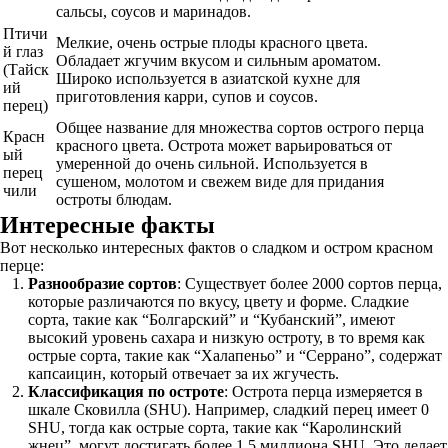
сальсы, соусов и маринадов.
Птичи
Мелкие, очень острые плоды красного цвета.
й глаз
Обладает жгучим вкусом и сильным ароматом.
(Тайск
Широко используется в азиатской кухне для
ий
приготовления карри, супов и соусов.
перец)
Общее название для множества сортов острого перца
Красн
красного цвета. Острота может варьироваться от
ый
умеренной до очень сильной. Используется в
перец
сушеном, молотом и свежем виде для придания
чили
остроты блюдам.
Интересные факты
Вот несколько интересных фактов о сладком и остром красном
перце:
Разнообразие сортов
: Существует более 2000 сортов перца,
которые различаются по вкусу, цвету и форме. Сладкие
сорта, такие как “Болгарский” и “Кубанский”, имеют
высокий уровень сахара и низкую остроту, в то время как
острые сорта, такие как “Халапеньо” и “Серрано”, содержат
капсаицин, который отвечает за их жгучесть.
Классификация по остроте
: Острота перца измеряется в
шкале Сковилла (SHU). Например, сладкий перец имеет 0
SHU, тогда как острые сорта, такие как “Каролинский
жнец”, могут достигать более 1,5 миллиона SHU. Это делает