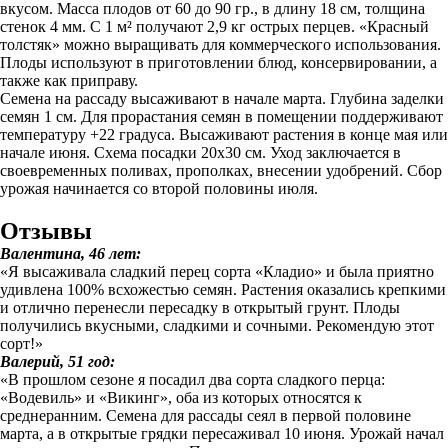
вкусом. Масса плодов от 60 до 90 гр., в длину 18 см, толщина
стенок 4 мм. С 1 м² получают 2,9 кг острых перцев. «Красный
толстяк» можно выращивать для коммерческого использования.
Плоды используют в приготовлении блюд, консервировании, а
также как приправу.
Семена на рассаду высаживают в начале марта. Глубина заделки
семян 1 см. Для прорастания семян в помещении поддерживают
температуру +22 градуса. Высаживают растения в конце мая или
начале июня. Схема посадки 20х30 см. Уход заключается в
своевременных поливах, прополках, внесении удобрений. Сбор
урожая начинается со второй половины июля.
Отзывы
Валентина, 46 лет:
«Я высаживала сладкий перец сорта «Кладио» и была приятно
удивлена 100% всхожестью семян. Растения оказались крепкими
и отлично перенесли пересадку в открытый грунт. Плоды
получились вкусными, сладкими и сочными. Рекомендую этот
сорт!»
Валерий, 51 год:
«В прошлом сезоне я посадил два сорта сладкого перца:
«Водевиль» и «Викинг», оба из которых относятся к
среднеранним. Семена для рассады сеял в первой половине
марта, а в открытые грядки пересаживал 10 июня. Урожай начал