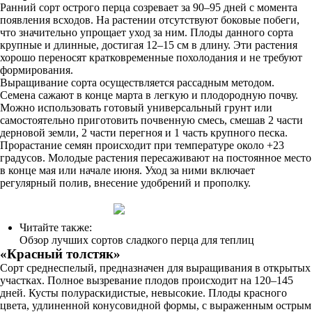
Ранний сорт острого перца созревает за 90–95 дней с момента
появления всходов. На растении отсутствуют боковые побеги,
что значительно упрощает уход за ним. Плоды данного сорта
крупные и длинные, достигая 12–15 см в длину. Эти растения
хорошо переносят кратковременные похолодания и не требуют
формирования.
Выращивание сорта осуществляется рассадным методом.
Семена сажают в конце марта в легкую и плодородную почву.
Можно использовать готовый универсальный грунт или
самостоятельно приготовить почвенную смесь, смешав 2 части
дерновой земли, 2 части перегноя и 1 часть крупного песка.
Прорастание семян происходит при температуре около +23
градусов. Молодые растения пересаживают на постоянное место
в конце мая или начале июня. Уход за ними включает
регулярный полив, внесение удобрений и прополку.
Читайте также:
Обзор лучших сортов сладкого перца для теплиц
«Красный толстяк»
Сорт среднеспелый, предназначен для выращивания в открытых
участках. Полное вызревание плодов происходит на 120–145
дней. Кусты полураскидистые, невысокие. Плоды красного
цвета, удлиненной конусовидной формы, с выраженным острым