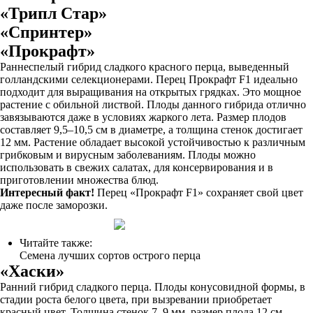
«Трипл Стар»
«Спринтер»
«Прокрафт»
Раннеспелый гибрид сладкого красного перца, выведенный
голландскими селекционерами. Перец Прокрафт F1 идеально
подходит для выращивания на открытых грядках. Это мощное
растение с обильной листвой. Плоды данного гибрида отлично
завязываются даже в условиях жаркого лета. Размер плодов
составляет 9,5–10,5 см в диаметре, а толщина стенок достигает
12 мм. Растение обладает высокой устойчивостью к различным
грибковым и вирусным заболеваниям. Плоды можно
использовать в свежих салатах, для консервирования и в
приготовлении множества блюд.
Интересный факт!
Перец «Прокрафт F1» сохраняет свой цвет
даже после заморозки.
Читайте также:
Семена лучших сортов острого перца
«Хаски»
Ранний гибрид сладкого перца. Плоды конусовидной формы, в
стадии роста белого цвета, при вызревании приобретает
красный цвет. Толщина стенок 7–9 мм, размер плода 12 см.