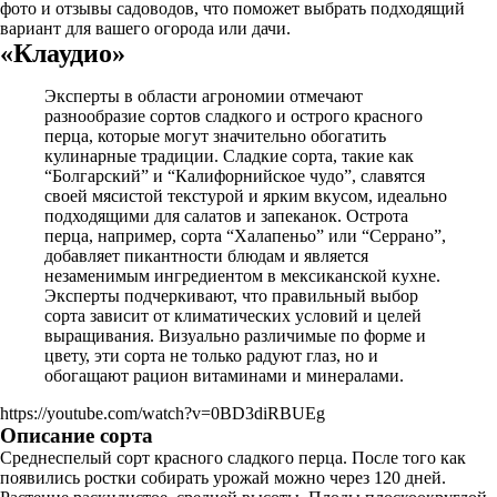
фото и отзывы садоводов, что поможет выбрать подходящий
вариант для вашего огорода или дачи.
«Клаудио»
Эксперты в области агрономии отмечают
разнообразие сортов сладкого и острого красного
перца, которые могут значительно обогатить
кулинарные традиции. Сладкие сорта, такие как
“Болгарский” и “Калифорнийское чудо”, славятся
своей мясистой текстурой и ярким вкусом, идеально
подходящими для салатов и запеканок. Острота
перца, например, сорта “Халапеньо” или “Серрано”,
добавляет пикантности блюдам и является
незаменимым ингредиентом в мексиканской кухне.
Эксперты подчеркивают, что правильный выбор
сорта зависит от климатических условий и целей
выращивания. Визуально различимые по форме и
цвету, эти сорта не только радуют глаз, но и
обогащают рацион витаминами и минералами.
https://youtube.com/watch?v=0BD3diRBUEg
Описание сорта
Среднеспелый сорт красного сладкого перца. После того как
появились ростки собирать урожай можно через 120 дней.