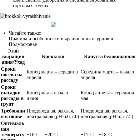
торговых точках.
Читайте также:
Правила и особенности выращивания огурцов в
Подмосковье
Этап
выращив
Брокколи
Капуста белокочанная
ания/Уход
Сроки
Конец марта – середина
Середина марта – начало
посева на
апреля
апреля
рассаду
Сроки
высадки
Конец мая – начало
Конец апреля – середина
рассады в
июня
мая
грунт
Требовани
Плодородная, рыхлая,
Плодородная, рыхлая,
я к почве
нейтральная (pH 6.0-7.0)
нейтральная (pH 6.5-7.5)
Оптималь
ная
температу
+16°C – +20°C
+15°C – +18°C