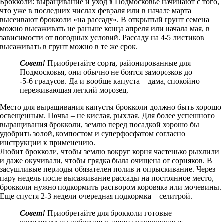
Брокколи: выращивание и уход в Подмосковье начинают с того,
что уже в последних числах февраля или в начале марта
высеивают брокколи «на рассаду». В открытый грунт семена
можно высаживать не раньше конца апреля или начала мая, в
зависимости от погодных условий. Рассаду на 4-5 листиков
высаживать в грунт можно в те же срок.
Совет!
Приобретайте сорта, районированные для
Подмосковья, они обычно не боятся заморозков до
-5-6 градусов. Да и вообще капуста – дама, спокойно
переживающая легкий морозец.
Место для выращивания капусты брокколи должно быть хорошо
освещенным. Почва – не кислая, рыхлая. Для более успешного
выращивания брокколи, землю перед посадкой хорошо бы
удобрить золой, компостом и суперфосфатом согласно
инструкции к применению.
Любит брокколи, чтобы землю вокруг корня частенько рыхлили
и даже окучивали, чтобы грядка была очищена от сорняков. В
засушливые периоды обязателен полив и опрыскивание. Через
пару недель после высаживание рассады на постоянное место,
брокколи нужно подкормить раствором коровяка или мочевины.
Еще спустя 2-3 недели очередная подкормка – селитрой.
Совет!
Приобретайте для брокколи готовые
комплексные удобрения в специализированных