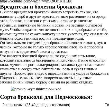
https://youtube.com/watch?v=mA9OciKHLE0
Вредители и болезни брокколи
В числе вредителей брокколи можно встретить тех же, кто
наносит ущерб и другим крестоцветным растениям на огороде:
это и блошки, и слизни с улитками, а также различные
гусеницы, капустные белянки и совки, не забывая о луковой
мухе. Чтобы сократить численность таких «недоброжелателей»,
рекомендуется не сажать капусту на тех участках, где она или ее
близкие родственники росли в предыдущие годы.
Оптимальными соседями для брокколи являются томаты, лук и
чеснок, которые не только хорошо уживаются, но и способны
отпугивать вредителей своим ароматом.
Что касается болезней брокколи, то среди них есть такие,
которые вызываются бактериями и грибками. К ним относятся
кила, мучнистая роса, альтернариоз, мозаика турнепса, а также
слизистые и сосудистые бактериозы, бель и сухая гниль и
другие. Просмотрев видео о выращивании и уходе за брокколи в
Подмосковье, вы сможете вовремя выявить капустные
заболевания и начать борьбу с ними на ранних стадиях.
Сорта брокколи для Подмосковья:
Раннеспелые (35-40 дней до созревания)
То