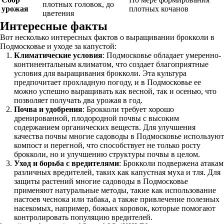
плотных головок, до
урожая
плотных кочанов
цветения
Интересные факты
Вот несколько интересных фактов о выращивании брокколи в
Подмосковье и уходе за капустой:
Климатические условия
: Подмосковье обладает умеренно-
континентальным климатом, что создает благоприятные
условия для выращивания брокколи. Эта культура
предпочитает прохладную погоду, и в Подмосковье ее
можно успешно выращивать как весной, так и осенью, что
позволяет получать два урожая в год.
Почва и удобрения
: Брокколи требует хорошо
дренированной, плодородной почвы с высоким
содержанием органических веществ. Для улучшения
качества почвы многие садоводы в Подмосковье используют
компост и перегной, что способствует не только росту
брокколи, но и улучшению структуры почвы в целом.
Уход и борьба с вредителями
: Брокколи подвержена атакам
различных вредителей, таких как капустная муха и тля. Для
защиты растений многие садоводы в Подмосковье
применяют натуральные методы, такие как использование
настоев чеснока или табака, а также привлечение полезных
насекомых, например, божьих коровок, которые помогают
контролировать популяцию вредителей.