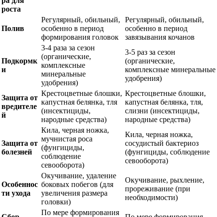
ра для
роста
Регулярный, обильный,
Регулярный, обильный,
Полив
особенно в период
особенно в период
формирования головок
завязывания кочанов
3-4 раза за сезон
3-5 раз за сезон
(органические,
Подкормк
(органические,
комплексные
и
комплексные минеральные
минеральные
удобрения)
удобрения)
Крестоцветные блошки,
Крестоцветные блошки,
Защита от
капустная белянка, тля
капустная белянка, тля,
вредителе
(инсектициды,
слизни (инсектициды,
й
народные средства)
народные средства)
Кила, черная ножка,
Кила, черная ножка,
мучнистая роса
Защита от
сосудистый бактериоз
(фунгициды,
болезней
(фунгициды, соблюдение
соблюдение
севооборота)
севооборота)
Окучивание, удаление
Окучивание, рыхление,
Особеннос
боковых побегов (для
прореживание (при
ти ухода
увеличения размера
необходимости)
головки)
По мере формирования
Сбор
По мере формирования