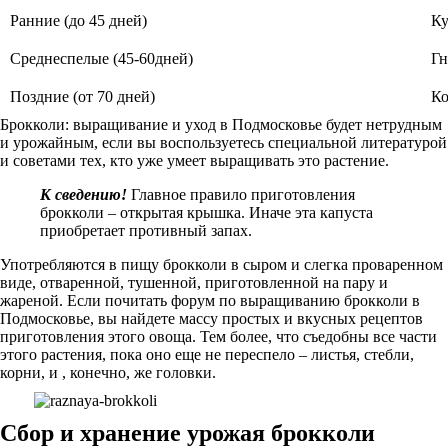
Ранние (до 45 дней)
Ку
Среднеспелые (45-60дней)
Гн
Поздние (от 70 дней)
Ко
Брокколи: выращивание и уход в Подмосковье будет нетрудным
и урожайным, если вы воспользуетесь специальной литературой
и советами тех, кто уже умеет выращивать это растение.
К сведению!
Главное правило приготовления
брокколи – открытая крышка. Иначе эта капуста
приобретает противный запах.
Употребляются в пищу брокколи в сыром и слегка проваренном
виде, отваренной, тушенной, приготовленной на пару и
жареной. Если почитать форум по выращиванию брокколи в
Подмосковье, вы найдете массу простых и вкусных рецептов
приготовления этого овоща. Тем более, что съедобны все части
этого растения, пока оно еще не переспело – листья, стебли,
корни, и , конечно, же головки.
Сбор и хранение урожая брокколи