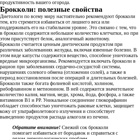
продуктивность вашего огорода.
Брокколи: полезные свойства
Диетологи по всему миру настоятельно рекомендуют брокколи
тем, кто стремится избавиться от лишнего веса или
поддерживать его на стабильном уровне. Это связано с тем, что
в брокколи содержится небольшое количество клетчатки, но при
этом присутствует белок, аналогичный животному.
Брокколи считается ценным диетическим продуктом при
различных заболеваниях желудка, включая язвенные болезни. В
этом виде капусты содержится вещество, способное уничтожать
вредные микроорганизмы. Рекомендуется включать брокколи в
рацион при заболеваниях сердечно-сосудистой системы,
нарушениях солевого обмена (отложении солей), а также в
период восстановления после операций и длительных болезней.
Брокколи также богата фолиевой кислотой, холином,
рибофлавином и метионином. В ней содержится значительное
количество калия, магния, меди, хрома, йода, фосфора, а также
витаминов В1 и РР. Уникальное соединение глюкорафанин
обладает способностью уничтожать раковые клетки, защищает
кожу от ультрафиолетового излучения и способствует
выведению продуктов распада алкоголя из печени.
Обратите внимание!
Свежий сок брокколи
помогает избавиться от бородавок и справиться с
рядом дерматологических проблем.