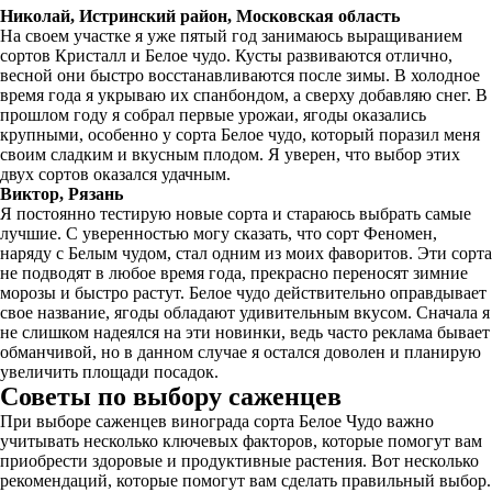
Николай, Истринский район, Московская область
На своем участке я уже пятый год занимаюсь выращиванием
сортов Кристалл и Белое чудо. Кусты развиваются отлично,
весной они быстро восстанавливаются после зимы. В холодное
время года я укрываю их спанбондом, а сверху добавляю снег. В
прошлом году я собрал первые урожаи, ягоды оказались
крупными, особенно у сорта Белое чудо, который поразил меня
своим сладким и вкусным плодом. Я уверен, что выбор этих
двух сортов оказался удачным.
Виктор, Рязань
Я постоянно тестирую новые сорта и стараюсь выбрать самые
лучшие. С уверенностью могу сказать, что сорт Феномен,
наряду с Белым чудом, стал одним из моих фаворитов. Эти сорта
не подводят в любое время года, прекрасно переносят зимние
морозы и быстро растут. Белое чудо действительно оправдывает
свое название, ягоды обладают удивительным вкусом. Сначала я
не слишком надеялся на эти новинки, ведь часто реклама бывает
обманчивой, но в данном случае я остался доволен и планирую
увеличить площади посадок.
Советы по выбору саженцев
При выборе саженцев винограда сорта Белое Чудо важно
учитывать несколько ключевых факторов, которые помогут вам
приобрести здоровые и продуктивные растения. Вот несколько
рекомендаций, которые помогут вам сделать правильный выбор.