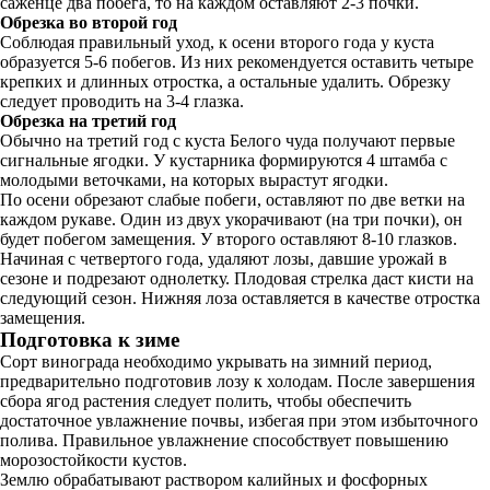
саженце два побега, то на каждом оставляют 2-3 почки.
Обрезка во второй год
Соблюдая правильный уход, к осени второго года у куста
образуется 5-6 побегов. Из них рекомендуется оставить четыре
крепких и длинных отростка, а остальные удалить. Обрезку
следует проводить на 3-4 глазка.
Обрезка на третий год
Обычно на третий год с куста Белого чуда получают первые
сигнальные ягодки. У кустарника формируются 4 штамба с
молодыми веточками, на которых вырастут ягодки.
По осени обрезают слабые побеги, оставляют по две ветки на
каждом рукаве. Один из двух укорачивают (на три почки), он
будет побегом замещения. У второго оставляют 8-10 глазков.
Начиная с четвертого года, удаляют лозы, давшие урожай в
сезоне и подрезают однолетку. Плодовая стрелка даст кисти на
следующий сезон. Нижняя лоза оставляется в качестве отростка
замещения.
Подготовка к зиме
Сорт винограда необходимо укрывать на зимний период,
предварительно подготовив лозу к холодам. После завершения
сбора ягод растения следует полить, чтобы обеспечить
достаточное увлажнение почвы, избегая при этом избыточного
полива. Правильное увлажнение способствует повышению
морозостойкости кустов.
Землю обрабатывают раствором калийных и фосфорных