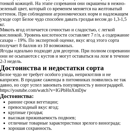
тонкой кожицей. На этапе созревания они окрашены в нежно-
зеленый цвет, который со временем меняется на желтоватый
оттенок. При соблюдении агрономических норм и надлежащем
уходе сорт Белое чудо способен давать гроздья весом до 1,3-1,5
кг.
Мякоть ягод отличается сочностью и сладостью, с легкой
кислинкой. Уровень кислотности составляет 7 г/л, а содержание
сахара – 19%. По экспертной оценке, вкус ягод этого сорта
получает 8 баллов из 10 возможных.
Ягоды идеально подходят для десертов. При полном созревании
они не осыпаются с кустов и могут оставаться на лозе в течение
2-3 недель.
Достоинства и недостатки сорта
Белое чудо не требует особого ухода, неприхотлив и не
капризен. В продаже саженцы в питомниках появились не так
давно, но сорт успел завоевать популярность у виноградарей.
https://youtube.com/watch?v=IGPbHnXmDjw
Достоинства:
ранние сроки вегетации;
превосходный вкус ягод;
крупные гроздья;
высокая приживаемость подвоев;
отличные товарные характеристики зрелого винограда;
хорошая сохранность.