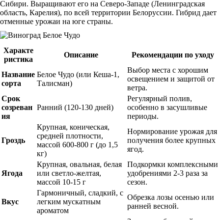
Сибири. Выращивают его на Северо-Западе (Ленинградская
область, Карелия), по всей территории Белоруссии. Гибрид дает
отменные урожаи на юге страны.
Характе
Описание
Рекомендации по уходу
ристика
Выбор места с хорошим
Название
Белое Чудо (или Кеша-1,
освещением и защитой от
сорта
Талисман)
ветра.
Срок
Регулярный полив,
созреван
Ранний (120-130 дней)
особенно в засушливые
ия
периоды.
Крупная, коническая,
Нормирование урожая для
средней плотности,
Гроздь
получения более крупных
массой 600-800 г (до 1,5
ягод.
кг)
Крупная, овальная, белая
Подкормки комплексными
Ягода
или светло-желтая,
удобрениями 2-3 раза за
массой 10-15 г
сезон.
Гармоничный, сладкий, с
Обрезка лозы осенью или
Вкус
легким мускатным
ранней весной.
ароматом