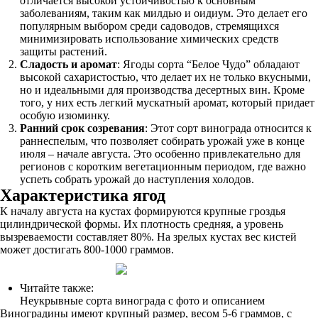
отличается высокой устойчивостью к основным
заболеваниям, таким как милдью и оидиум. Это делает его
популярным выбором среди садоводов, стремящихся
минимизировать использование химических средств
защиты растений.
Сладость и аромат
: Ягоды сорта “Белое Чудо” обладают
высокой сахаристостью, что делает их не только вкусными,
но и идеальными для производства десертных вин. Кроме
того, у них есть легкий мускатный аромат, который придает
особую изюминку.
Ранний срок созревания
: Этот сорт винограда относится к
раннеспелым, что позволяет собирать урожай уже в конце
июля – начале августа. Это особенно привлекательно для
регионов с коротким вегетационным периодом, где важно
успеть собрать урожай до наступления холодов.
Характеристика ягод
К началу августа на кустах формируются крупные гроздья
цилиндрической формы. Их плотность средняя, а уровень
вызреваемости составляет 80%. На зрелых кустах вес кистей
может достигать 800-1000 граммов.
Читайте также:
Неукрывные сорта винограда с фото и описанием
Виноградины имеют крупный размер, весом 5-6 граммов, с