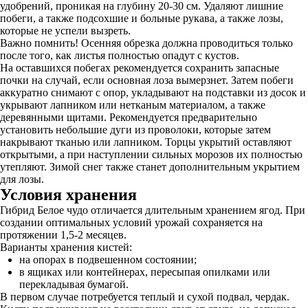
удобрений, проникая на глубину 20-30 см. Удаляют лишние
побеги, а также подсохшие и больные рукава, а также лозы,
которые не успели вызреть.
Важно помнить! Осенняя обрезка должна проводиться только
после того, как листья полностью опадут с кустов.
На оставшихся побегах рекомендуется сохранить запасные
почки на случай, если основная лоза вымерзнет. Затем побеги
аккуратно снимают с опор, укладывают на подставки из досок и
укрывают лапником или нетканым материалом, а также
деревянными щитами. Рекомендуется предварительно
установить небольшие дуги из проволоки, которые затем
накрывают тканью или лапником. Торцы укрытий оставляют
открытыми, а при наступлении сильных морозов их полностью
утепляют. Зимой снег также станет дополнительным укрытием
для лозы.
Условия хранения
Гибрид Белое чудо отличается длительным хранением ягод. При
создании оптимальных условий урожай сохраняется на
протяжении 1,5-2 месяцев.
Варианты хранения кистей:
на опорах в подвешенном состоянии;
в ящиках или контейнерах, пересыпая опилками или
перекладывая бумагой.
В первом случае потребуется теплый и сухой подвал, чердак.