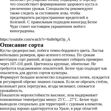
что способствует формированию здорового куста и
увеличению урожая. Специалисты рекомендуют
также следить за состоянием лозы, чтобы
предотвратить распространение вредителей и
болезней. С правильным подходом виноград Белое
Чудо станет настоящим украшением любого
виноградника.
https://youtube.com/watch?v=6u8e9gzOp_A
Описание сорта
Кусты среднерослые, побеги темно-бордового цвета. Листья
небольших размеров, ярко-зеленого оттенка. По срокам
вегетации сорт ранний, ягоды начинают собирать примерно
через 107-110 дней. Цветоносы крупные, обоеполые. Не
требуется подсаживание опылителей. Белое чудо подходит как
опылитель для других сортов культуры.
Формирует большое количество плодоносных почек, нуждается
в регулярной обрезке лишних глазков. Если не обрезать стебли,
возникает риск перегрузки, ягоды мельчают, снижается
урожайность.
Показатели морозостойкости высокие, лоза выдерживает
пониженные температуры минус 25˚С…27˚С. Белое чудо
выводили специально для территорий с суровым климатом,
виноград хорошо адаптируется на Урале, в ряде областей