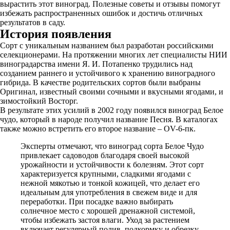
вырастить этот виноград. Полезные советы и отзывы помогут
избежать распространенных ошибок и достичь отличных
результатов в саду.
История появления
Сорт с уникальным названием был разработан российскими
селекционерами. На протяжении многих лет специалисты НИИ
виноградарства имени Я. И. Потапенко трудились над
созданием раннего и устойчивого к хранению виноградного
гибрида. В качестве родительских сортов были выбраны
Оригинал, известный своими сочными и вкусными ягодами, и
зимостойкий Восторг.
В результате этих усилий в 2002 году появился виноград Белое
чудо, который в народе получил название Песня. В каталогах
также можно встретить его второе название – OV-6-пк.
Эксперты отмечают, что виноград сорта Белое Чудо
привлекает садоводов благодаря своей высокой
урожайности и устойчивости к болезням. Этот сорт
характеризуется крупными, сладкими ягодами с
нежной мякотью и тонкой кожицей, что делает его
идеальным для употребления в свежем виде и для
переработки. При посадке важно выбирать
солнечное место с хорошей дренажной системой,
чтобы избежать застоя влаги. Уход за растением
включает регулярный полив, подкормку и обрезку,