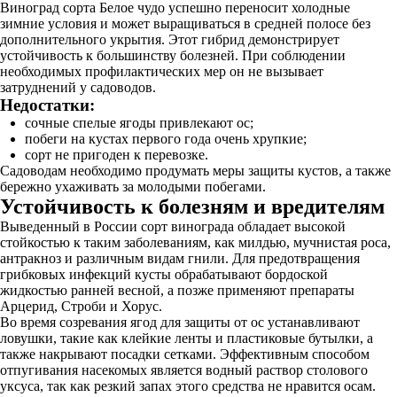
Виноград сорта Белое чудо успешно переносит холодные
зимние условия и может выращиваться в средней полосе без
дополнительного укрытия. Этот гибрид демонстрирует
устойчивость к большинству болезней. При соблюдении
необходимых профилактических мер он не вызывает
затруднений у садоводов.
Недостатки:
сочные спелые ягоды привлекают ос;
побеги на кустах первого года очень хрупкие;
сорт не пригоден к перевозке.
Садоводам необходимо продумать меры защиты кустов, а также
бережно ухаживать за молодыми побегами.
Устойчивость к болезням и вредителям
Выведенный в России сорт винограда обладает высокой
стойкостью к таким заболеваниям, как милдью, мучнистая роса,
антракноз и различным видам гнили. Для предотвращения
грибковых инфекций кусты обрабатывают бордоской
жидкостью ранней весной, а позже применяют препараты
Арцерид, Строби и Хорус.
Во время созревания ягод для защиты от ос устанавливают
ловушки, такие как клейкие ленты и пластиковые бутылки, а
также накрывают посадки сетками. Эффективным способом
отпугивания насекомых является водный раствор столового
уксуса, так как резкий запах этого средства не нравится осам.