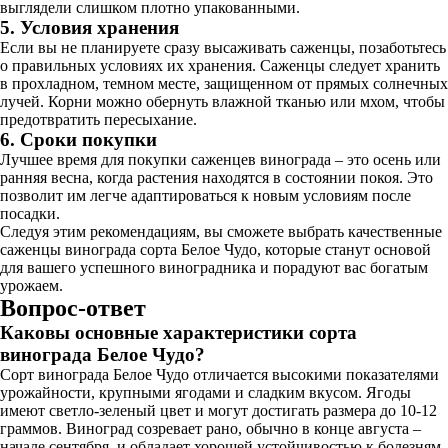
выглядели слишком плотно упакованными.
5. Условия хранения
Если вы не планируете сразу высаживать саженцы, позаботьтесь
о правильных условиях их хранения. Саженцы следует хранить
в прохладном, темном месте, защищенном от прямых солнечных
лучей. Корни можно обернуть влажной тканью или мхом, чтобы
предотвратить пересыхание.
6. Сроки покупки
Лучшее время для покупки саженцев винограда – это осень или
ранняя весна, когда растения находятся в состоянии покоя. Это
позволит им легче адаптироваться к новым условиям после
посадки.
Следуя этим рекомендациям, вы сможете выбрать качественные
саженцы винограда сорта Белое Чудо, которые станут основой
для вашего успешного виноградника и порадуют вас богатым
урожаем.
Вопрос-ответ
Каковы основные характеристики сорта
винограда Белое Чудо?
Сорт винограда Белое Чудо отличается высокими показателями
урожайности, крупными ягодами и сладким вкусом. Ягоды
имеют светло-зеленый цвет и могут достигать размера до 10-12
граммов. Виноград созревает рано, обычно в конце августа –
начале сентября, и обладает хорошей устойчивостью к болезням.