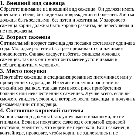
1. Внешний вид саженца
Обратите внимание на внешний вид саженца. Он должен иметь
крепкий стебель, без видимых повреждений и болезней. Листья
должны быть зелеными, без пятен и желтизны. У здорового
саженца корни должны быть хорошо развиты, не пересушены и
не повреждены.
2. Возраст саженца
Оптимальный возраст саженца для посадки составляет один-два
года. Молодые растения быстрее приживаются и начинают
плодоносить. Однако следует избегать слишком молодых
саженцев, так как они могут быть менее устойчивыми к
неблагоприятным условиям.
3. Место покупки
Покупайте саженцы в специализированных питомниках или у
проверенных садоводов. Избегайте покупки растений на
стихийных рынках, так как там высок риск приобретения
больных или некачественных саженцев. Лучше всего, если вы
сможете увидеть условия, в которых росли саженцы, и получить
рекомендации от продавца.
4. Состояние корневой системы
Корни саженца должны быть упругими и влажными, но не
гнилыми. Если вы покупаете саженец с открытой корневой
системой, убедитесь, что корни не пересохли. Если саженец в
контейнере, проверьте, чтобы корни не заплетались и не