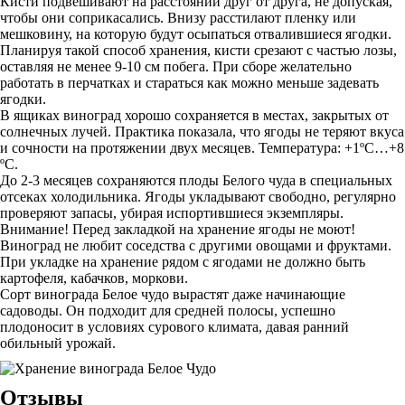
Кисти подвешивают на расстоянии друг от друга, не допуская,
чтобы они соприкасались. Внизу расстилают пленку или
мешковину, на которую будут осыпаться отвалившиеся ягодки.
Планируя такой способ хранения, кисти срезают с частью лозы,
оставляя не менее 9-10 см побега. При сборе желательно
работать в перчатках и стараться как можно меньше задевать
ягодки.
В ящиках виноград хорошо сохраняется в местах, закрытых от
солнечных лучей. Практика показала, что ягоды не теряют вкуса
и сочности на протяжении двух месяцев. Температура: +1ºC…+8
ºC.
До 2-3 месяцев сохраняются плоды Белого чуда в специальных
отсеках холодильника. Ягоды укладывают свободно, регулярно
проверяют запасы, убирая испортившиеся экземпляры.
Внимание! Перед закладкой на хранение ягоды не моют!
Виноград не любит соседства с другими овощами и фруктами.
При укладке на хранение рядом с ягодами не должно быть
картофеля, кабачков, моркови.
Сорт винограда Белое чудо вырастят даже начинающие
садоводы. Он подходит для средней полосы, успешно
плодоносит в условиях сурового климата, давая ранний
обильный урожай.
Отзывы