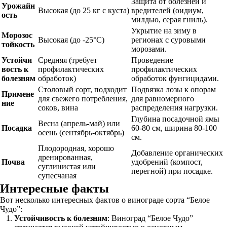
Защита от болезней и
Урожайн
Высокая (до 25 кг с куста)
вредителей (оидиум,
ость
милдью, серая гниль).
Укрытие на зиму в
Морозос
Высокая (до -25°C)
регионах с суровыми
тойкость
морозами.
Устойчи
Средняя (требует
Проведение
вость к
профилактических
профилактических
болезням
обработок)
обработок фунгицидами.
Столовый сорт, подходит
Подвязка лозы к опорам
Примене
для свежего потребления,
для равномерного
ние
соков, вина
распределения нагрузки.
Глубина посадочной ямы
Весна (апрель-май) или
Посадка
60-80 см, ширина 80-100
осень (сентябрь-октябрь)
см.
Плодородная, хорошо
Добавление органических
дренированная,
Почва
удобрений (компост,
суглинистая или
перегной) при посадке.
супесчаная
Интересные факты
Вот несколько интересных фактов о винограде сорта “Белое
Чудо”:
Устойчивость к болезням
: Виноград “Белое Чудо”