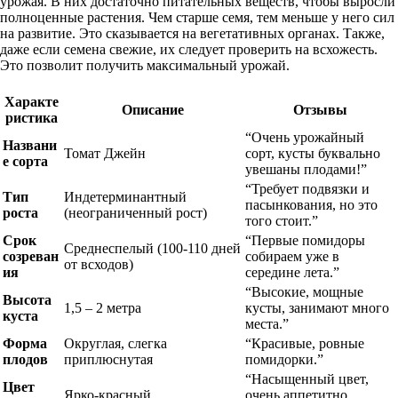
урожая. В них достаточно питательных веществ, чтобы выросли
полноценные растения. Чем старше семя, тем меньше у него сил
на развитие. Это сказывается на вегетативных органах. Также,
даже если семена свежие, их следует проверить на всхожесть.
Это позволит получить максимальный урожай.
Характе
Описание
Отзывы
ристика
“Очень урожайный
Названи
Томат Джейн
сорт, кусты буквально
е сорта
увешаны плодами!”
“Требует подвязки и
Тип
Индетерминантный
пасынкования, но это
роста
(неограниченный рост)
того стоит.”
Срок
“Первые помидоры
Среднеспелый (100-110 дней
созреван
собираем уже в
от всходов)
ия
середине лета.”
“Высокие, мощные
Высота
1,5 – 2 метра
кусты, занимают много
куста
места.”
Форма
Округлая, слегка
“Красивые, ровные
плодов
приплюснутая
помидорки.”
“Насыщенный цвет,
Цвет
Ярко-красный
очень аппетитно