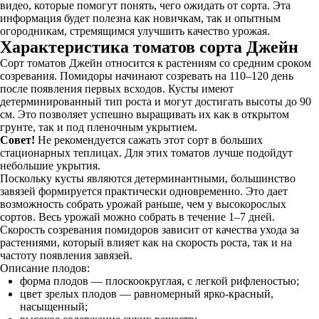
видео, которые помогут понять, чего ожидать от сорта. Эта
информация будет полезна как новичкам, так и опытным
огородникам, стремящимся улучшить качество урожая.
Характеристика томатов сорта Джейн
Сорт томатов Джейн относится к растениям со средним сроком
созревания. Помидоры начинают созревать на 110–120 день
после появления первых всходов. Кусты имеют
детерминированный тип роста и могут достигать высоты до 90
см. Это позволяет успешно выращивать их как в открытом
грунте, так и под пленочным укрытием.
Совет!
Не рекомендуется сажать этот сорт в больших
стационарных теплицах. Для этих томатов лучше подойдут
небольшие укрытия.
Поскольку кусты являются детерминантными, большинство
завязей формируется практически одновременно. Это дает
возможность собрать урожай раньше, чем у высокорослых
сортов. Весь урожай можно собрать в течение 1–7 дней.
Скорость созревания помидоров зависит от качества ухода за
растениями, который влияет как на скорость роста, так и на
частоту появления завязей.
Описание плодов:
форма плодов — плоскоокруглая, с легкой рифленостью;
цвет зрелых плодов — равномерный ярко-красный,
насыщенный;