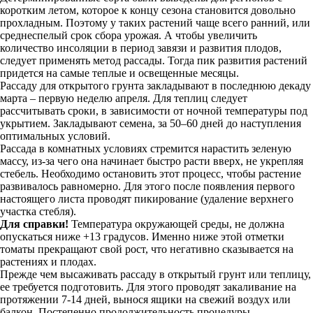
коротким летом, которое к концу сезона становится довольно
прохладным. Поэтому у таких растений чаще всего ранний, или
среднеспелый срок сбора урожая. А чтобы увеличить
количество инсоляции в период завязи и развития плодов,
следует применять метод рассады. Тогда пик развития растений
придется на самые теплые и освещенные месяцы.
Рассаду для открытого грунта закладывают в последнюю декаду
марта – первую неделю апреля. Для теплиц следует
рассчитывать сроки, в зависимости от ночной температуры под
укрытием. Закладывают семена, за 50–60 дней до наступления
оптимальных условий.
Рассада в комнатных условиях стремится нарастить зеленую
массу, из-за чего она начинает быстро расти вверх, не укрепляя
стебель. Необходимо остановить этот процесс, чтобы растение
развивалось равномерно. Для этого после появления первого
настоящего листа проводят пикирование (удаление верхнего
участка стебля).
Для справки!
Температура окружающей среды, не должна
опускаться ниже +13 градусов. Именно ниже этой отметки
томаты прекращают свой рост, что негативно сказывается на
растениях и плодах.
Прежде чем высаживать рассаду в открытый грунт или теплицу,
ее требуется подготовить. Для этого проводят закаливание на
протяжении 7-14 дней, вынося ящики на свежий воздух или
балкон. Постепенно продолжительность процедуры