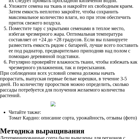
их следует промыть прохладной кипяченой водой.
Уложите семена на ткань и накройте их свободным краем.
Затем емкость неплотно закройте, чтобы сохранить
максимальное количество влаги, но при этом обеспечить
приток свежего воздуха.
Поместите тару с укрытыми семенами в теплое место,
избегая чрезмерного жара. Оптимальная температура
составляет от +24 до +28 градусов. Если вы планируете
разместить емкость рядом с батареей, лучше всего поставить
ее под радиатор, предварительно приподняв над полом с
помощью деревянной подставки.
Регулярно проверяйте влажность ткани, чтобы избежать как
чрезмерного увлажнения, так и пересыхания.
При соблюдении всех условий семена должны начать
прорастать, выпуская первые белые корешки, в течение 3-5
дней. По количеству проростков можно определить, сколько
рассады потребуется для получения желаемого количества
растений.
Читайте также:
Томат Кардио: описание сорта, урожайность, отзывы (фото)
Методика выращивания
Детерминированные сорта были выведены для регионов с