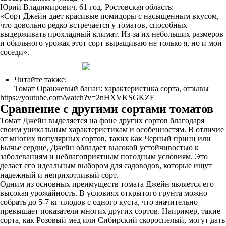
Юрий Владимирович, 61 год. Ростовская область:
«Сорт Джейн дает красивые помидоры с насыщенным вкусом,
что довольно редко встречается у томатов, способных
выдерживать прохладный климат. Из-за их небольших размеров
и обильного урожая этот сорт выращиваю не только я, но и мои
соседи».
Читайте также:
Томат Оранжевый банан: характеристика сорта, отзывы
https://youtube.com/watch?v=2nHXVKSGKZE
Сравнение с другими сортами томатов
Томат Джейн выделяется на фоне других сортов благодаря
своим уникальным характеристикам и особенностям. В отличие
от многих популярных сортов, таких как Черный принц или
Бычье сердце, Джейн обладает высокой устойчивостью к
заболеваниям и неблагоприятным погодным условиям. Это
делает его идеальным выбором для садоводов, которые ищут
надежный и неприхотливый сорт.
Одним из основных преимуществ томата Джейн является его
высокая урожайность. В условиях открытого грунта можно
собрать до 5-7 кг плодов с одного куста, что значительно
превышает показатели многих других сортов. Например, такие
сорта, как Розовый мед или Сибирский скороспелый, могут дать