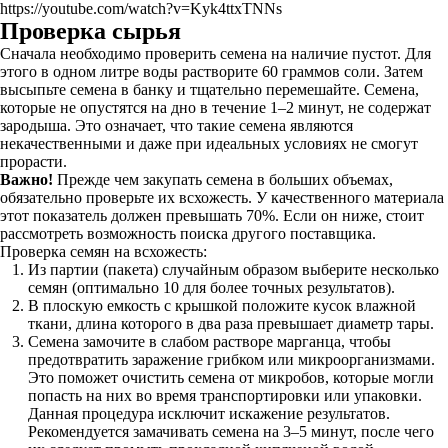
https://youtube.com/watch?v=Kyk4ttxTNNs
Проверка сырья
Сначала необходимо проверить семена на наличие пустот. Для
этого в одном литре воды растворите 60 граммов соли. Затем
высыпьте семена в банку и тщательно перемешайте. Семена,
которые не опустятся на дно в течение 1–2 минут, не содержат
зародыша. Это означает, что такие семена являются
некачественными и даже при идеальных условиях не смогут
прорасти.
Важно!
Прежде чем закупать семена в больших объемах,
обязательно проверьте их всхожесть. У качественного материала
этот показатель должен превышать 70%. Если он ниже, стоит
рассмотреть возможность поиска другого поставщика.
Проверка семян на всхожесть:
Из партии (пакета) случайным образом выберите несколько
семян (оптимально 10 для более точных результатов).
В плоскую емкость с крышкой положите кусок влажной
ткани, длина которого в два раза превышает диаметр тары.
Семена замочите в слабом растворе марганца, чтобы
предотвратить заражение грибком или микроорганизмами.
Это поможет очистить семена от микробов, которые могли
попасть на них во время транспортировки или упаковки.
Данная процедура исключит искажение результатов.
Рекомендуется замачивать семена на 3–5 минут, после чего