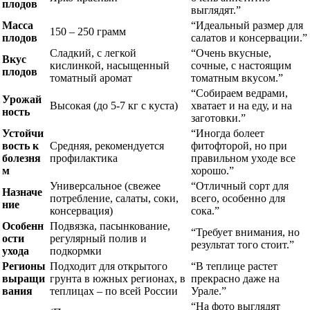
плодов
выглядят.”
Масса
“Идеальный размер для
150 – 250 грамм
плодов
салатов и консервации.”
Сладкий, с легкой
“Очень вкусные,
Вкус
кислинкой, насыщенный
сочные, с настоящим
плодов
томатный аромат
томатным вкусом.”
“Собираем ведрами,
Урожай
Высокая (до 5-7 кг с куста)
хватает и на еду, и на
ность
заготовки.”
Устойчи
“Иногда болеет
вость к
Средняя, рекомендуется
фитофторой, но при
болезня
профилактика
правильном уходе все
м
хорошо.”
Универсальное (свежее
“Отличный сорт для
Назначе
потребление, салаты, соки,
всего, особенно для
ние
консервация)
сока.”
Особенн
Подвязка, пасынкование,
“Требует внимания, но
ости
регулярный полив и
результат того стоит.”
ухода
подкормки
Регионы
Подходит для открытого
“В теплице растет
выращи
грунта в южных регионах, в
прекрасно даже на
вания
теплицах – по всей России
Урале.”
“На фото выглядят