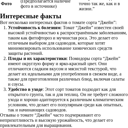
(Предполагается наличие
Фото
точно так же, как и в
фото в источнике)
жизни.”
Интересные факты
Вот несколько интересных фактов о томате сорта “Джейн”:
Устойчивость к болезням
: Томат “Джейн” известен своей
высокой устойчивостью к распространённым заболеваниям,
таким как фитофтороз и мучнистая роса. Это делает его
отличным выбором для садоводов, которые хотят
минимизировать использование химических средств
защиты растений.
Плоды и их характеристики
: Помидоры сорта “Джейн”
имеют округлую форму и ярко-красный цвет. Они
отличаются сладким вкусом и мясистой текстурой, что
делает их идеальными для употребления в свежем виде, а
также для приготовления различных блюд, включая салаты
и соусы.
Удобство в уходе
: Этот сорт томатов подходит как для
открытого грунта, так и для теплиц. Он не требует сложного
ухода и хорошо адаптируется к различным климатическим
условиям, что делает его популярным среди как опытных,
так и начинающих садоводов.
Отзывы о томате “Джейн” часто подчеркивают его
неприхотливость и высокую урожайность, что делает его
привлекательным для выращивания.