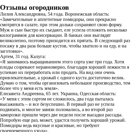
Отзывы огородников
Лилия Александровна, 54 года. Воронежская область:
«Замечательные и аппетитные помидоры, они прекрасно
смотрятся в салате, при этом дольки сохраняют свою форму.
Муж и сын быстро их съедают, еле успела отложить несколько
килограммов для консервации. В банках они выглядят
великолепно, поэтому приходится их прятать. В следующий раз
посажу в два раза больше кустов, чтобы хватило и на еду, и на
заготовки».
Артем, 31 год. Калуга:
«Я занимаюсь выращиванием этого сорта уже три года. Хотя
плоды созревают неравномерно, благодаря хорошей лежкости я
успеваю их переработать или продать. На вид они очень
привлекательные, а урожай с одного куста достаточно велик.
Думаю о том, чтобы организовать небольшое производство, тем
более что у меня есть земля».
Елизавета Андреевна, 65 лет. Украина, Одесская область:
«У меня с этим сортом не сложилось, два года пыталась
высаживать – и все безуспешно. В первый раз не успела
подвязать, и многие завязи поломались, а во второй раз
заморозки пришли через две недели после высадки рассады.
Попробую еще раз, может, удастся получить хороший урожай.
Помидоры ведь вкусные и красивые, но требуют
своевременного ухода».