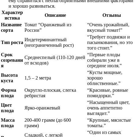
ему справиться с неблагоприятными внешними факторами
и хорошо развиваться.
Характер
Описание
Отзывы
истика
Название
Томат “Оранжевый из
“Очень урожайный,
сорта
России”
вкусный томат!”
“Требует подвязки и
Индетерминантный
Тип роста
пасынкования, но это
(неограниченный рост)
того стоит.”
Срок
“Первые плоды
Среднеспелый (110-120 дней
созревани
собирали уже в
от всходов)
я
середине июля.”
“Кусты мощные,
Высота
1,5 – 2 метра
хорошо
куста
облиственные.”
Форма
Округло-плоская, слегка
“Красивые, ровные
плода
ребристая
помидорки.”
“Насыщенный цвет,
Цвет
Ярко-оранжевый
очень аппетитно
плода
выглядит.”
Масса
200-400 грамм (до 600
“Крупные, мясистые
плода
грамм)
томаты.”
“Один из самых
Сладкий, с легкой