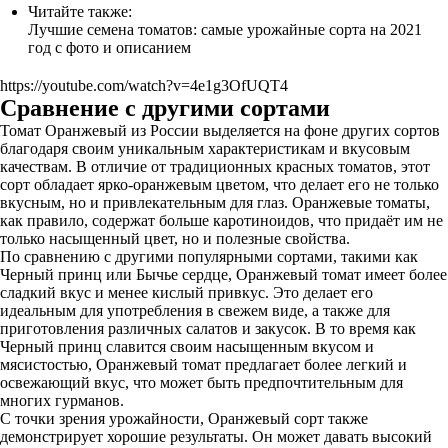
Читайте также:
Лучшие семена томатов: самые урожайные сорта на 2021
год с фото и описанием
https://youtube.com/watch?v=4e1g3OfUQT4
Сравнение с другими сортами
Томат Оранжевый из России выделяется на фоне других сортов
благодаря своим уникальным характеристикам и вкусовым
качествам. В отличие от традиционных красных томатов, этот
сорт обладает ярко-оранжевым цветом, что делает его не только
вкусным, но и привлекательным для глаз. Оранжевые томаты,
как правило, содержат больше каротиноидов, что придаёт им не
только насыщенный цвет, но и полезные свойства.
По сравнению с другими популярными сортами, такими как
Черный принц или Бычье сердце, Оранжевый томат имеет более
сладкий вкус и менее кислый привкус. Это делает его
идеальным для употребления в свежем виде, а также для
приготовления различных салатов и закусок. В то время как
Черный принц славится своим насыщенным вкусом и
мясистостью, Оранжевый томат предлагает более легкий и
освежающий вкус, что может быть предпочтительным для
многих гурманов.
С точки зрения урожайности, Оранжевый сорт также
демонстрирует хорошие результаты. Он может давать высокий