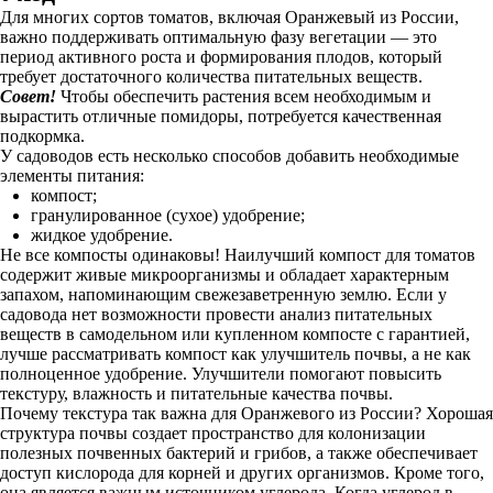
Для многих сортов томатов, включая Оранжевый из России,
важно поддерживать оптимальную фазу вегетации — это
период активного роста и формирования плодов, который
требует достаточного количества питательных веществ.
Совет!
Чтобы обеспечить растения всем необходимым и
вырастить отличные помидоры, потребуется качественная
подкормка.
У садоводов есть несколько способов добавить необходимые
элементы питания:
компост;
гранулированное (сухое) удобрение;
жидкое удобрение.
Не все компосты одинаковы! Наилучший компост для томатов
содержит живые микроорганизмы и обладает характерным
запахом, напоминающим свежезаветренную землю. Если у
садовода нет возможности провести анализ питательных
веществ в самодельном или купленном компосте с гарантией,
лучше рассматривать компост как улучшитель почвы, а не как
полноценное удобрение. Улучшители помогают повысить
текстуру, влажность и питательные качества почвы.
Почему текстура так важна для Оранжевого из России? Хорошая
структура почвы создает пространство для колонизации
полезных почвенных бактерий и грибов, а также обеспечивает
доступ кислорода для корней и других организмов. Кроме того,
она является важным источником углерода. Когда углерод в