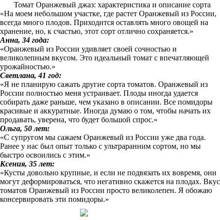
Томат Оранжевый джаз: характеристика и описание сорта
«На моем небольшом участке, где растет Оранжевый из России,
всегда много плодов. Приходится оставлять много овощей на
хранение, но, к счастью, этот сорт отлично сохраняется.»
Анна, 34 года:
«Оранжевый из России удивляет своей сочностью и
великолепным вкусом. Это идеальный томат с впечатляющей
урожайностью.»
Светлана, 41 год:
«Я не планирую сажать другие сорта томатов. Оранжевый из
России полностью меня устраивает. Плоды иногда удается
собирать даже раньше, чем указано в описании. Все помидоры
красивые и аккуратные. Иногда думаю о том, чтобы начать их
продавать, уверена, что будет большой спрос.»
Ольга, 50 лет:
«С супругом мы сажаем Оранжевый из России уже два года.
Ранее у нас был опыт только с ультраранним сортом, но мы
быстро освоились с этим.»
Ксения, 35 лет:
«Кусты довольно крупные, и если не подвязать их вовремя, они
могут деформироваться, что негативно скажется на плодах. Вкус
томатов Оранжевый из России просто великолепен. Я обожаю
консервировать эти помидоры.»