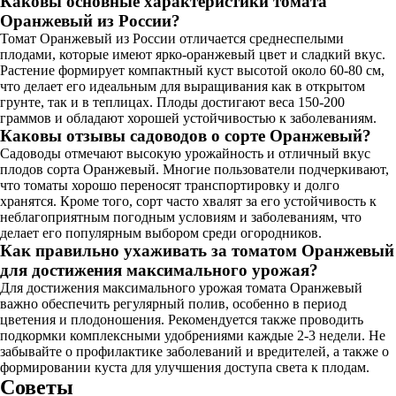
Каковы основные характеристики томата
Оранжевый из России?
Томат Оранжевый из России отличается среднеспелыми
плодами, которые имеют ярко-оранжевый цвет и сладкий вкус.
Растение формирует компактный куст высотой около 60-80 см,
что делает его идеальным для выращивания как в открытом
грунте, так и в теплицах. Плоды достигают веса 150-200
граммов и обладают хорошей устойчивостью к заболеваниям.
Каковы отзывы садоводов о сорте Оранжевый?
Садоводы отмечают высокую урожайность и отличный вкус
плодов сорта Оранжевый. Многие пользователи подчеркивают,
что томаты хорошо переносят транспортировку и долго
хранятся. Кроме того, сорт часто хвалят за его устойчивость к
неблагоприятным погодным условиям и заболеваниям, что
делает его популярным выбором среди огородников.
Как правильно ухаживать за томатом Оранжевый
для достижения максимального урожая?
Для достижения максимального урожая томата Оранжевый
важно обеспечить регулярный полив, особенно в период
цветения и плодоношения. Рекомендуется также проводить
подкормки комплексными удобрениями каждые 2-3 недели. Не
забывайте о профилактике заболеваний и вредителей, а также о
формировании куста для улучшения доступа света к плодам.
Советы