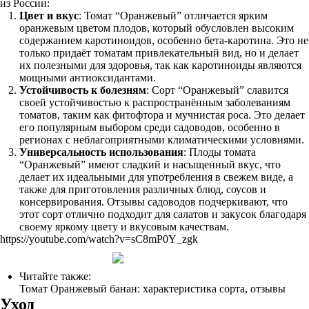
из России:
Цвет и вкус
: Томат “Оранжевый” отличается ярким
оранжевым цветом плодов, который обусловлен высоким
содержанием каротиноидов, особенно бета-каротина. Это не
только придаёт томатам привлекательный вид, но и делает
их полезными для здоровья, так как каротиноиды являются
мощными антиоксидантами.
Устойчивость к болезням
: Сорт “Оранжевый” славится
своей устойчивостью к распространённым заболеваниям
томатов, таким как фитофтора и мучнистая роса. Это делает
его популярным выбором среди садоводов, особенно в
регионах с неблагоприятными климатическими условиями.
Универсальность использования
: Плоды томата
“Оранжевый” имеют сладкий и насыщенный вкус, что
делает их идеальными для употребления в свежем виде, а
также для приготовления различных блюд, соусов и
консервирования. Отзывы садоводов подчеркивают, что
этот сорт отлично подходит для салатов и закусок благодаря
своему яркому цвету и вкусовым качествам.
https://youtube.com/watch?v=sC8mP0Y_zgk
Читайте также:
Томат Оранжевый банан: характеристика сорта, отзывы
Уход