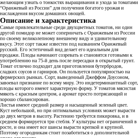
желающим узнать о тонкостях выращивания и ухода за томатами
“Оранжевый из России” для получения богатого урожая и
наслаждения вкусом домашних овощей.
Описание и характеристика
Самые привлекательные среди двухцветных томатов, ни один
другой помидор не может соперничать с Оранжевым из России
по своему великолепному внешнему виду и удивительному
вкусу. Этот сорт также известен под названием Оранжевый
русский. Его эстетичный вид делает его идеальным для
продажи. Плоды начинают созревать и становятся готовыми к
употреблению на 75-й день после пересадки в открытый грунт.
Томат отлично подходит для приготовления бутербродов,
сладких соусов и гарниров. Он пользуется популярностью на
фермерских рынках. Сорт, выведенный Джеффом Доусоном,
завоевал признание по всему миру. Это индетерминантный сорт,
плоды которого имеют характерную форму. У томатов мясистая
мякоть с красным центром, а аромат просто потрясающий и
хорошо сбалансирован.
Листья имеют средний размер и насыщенный зеленый цвет.
Куст небольшой, но при оптимальных условиях может вырасти
до двух метров в высоту. Растению требуется пикировка, и в
среднем формируется три стебля. У культуры нет ограничений в
росте, и она имеет все шансы вырасти крепкой и крупной.
Поэтому огородникам стоит позаботиться о дополнительной