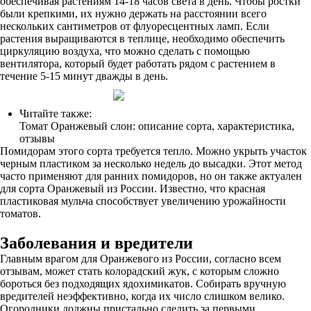
обеспечивая растениям 14-18 часов света в день. Чтобы ростки
были крепкими, их нужно держать на расстоянии всего
нескольких сантиметров от флуоресцентных ламп. Если
растения выращиваются в теплице, необходимо обеспечить
циркуляцию воздуха, что можно сделать с помощью
вентилятора, который будет работать рядом с растением в
течение 5-15 минут дважды в день.
Читайте также:
Томат Оранжевый слон: описание сорта, характеристика,
отзывы
Помидорам этого сорта требуется тепло. Можно укрыть участок
черным пластиком за несколько недель до высадки. Этот метод
часто применяют для ранних помидоров, но он также актуален
для сорта Оранжевый из России. Известно, что красная
пластиковая мульча способствует увеличению урожайности
томатов.
Заболевания и вредители
Главным врагом для Оранжевого из России, согласно всем
отзывам, может стать колорадский жук, с которым сложно
бороться без подходящих ядохимикатов. Собирать вручную
вредителей неэффективно, когда их число слишком велико.
Огородники должны пристально следить за первыми