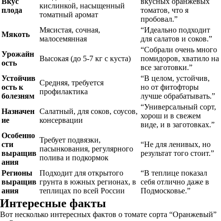
Вкус
вкусных оранжевых
кислинкой, насыщенный
плода
томатов, что я
томатный аромат
пробовал.”
Мясистая, сочная,
“Идеально подходит
Мякоть
малосемянная
для салатов и соков.”
“Собрали очень много
Урожайн
Высокая (до 5-7 кг с куста)
помидоров, хватило на
ость
все заготовки.”
Устойчив
“В целом, устойчив,
Средняя, требуется
ость к
но от фитофторы
профилактика
болезням
лучше обрабатывать.”
“Универсальный сорт,
Назначен
Салатный, для соков, соусов,
хорош и в свежем
ие
консервации
виде, и в заготовках.”
Особенно
Требует подвязки,
сти
“Не для ленивых, но
пасынкования, регулярного
выращив
результат того стоит.”
полива и подкормок
ания
Регионы
Подходит для открытого
“В теплице показал
выращив
грунта в южных регионах, в
себя отлично даже в
ания
теплицах по всей России
Подмосковье.”
Интересные факты
Вот несколько интересных фактов о томате сорта “Оранжевый”