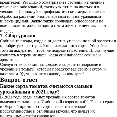
вредителей. Регулярно осматривайте растения на наличие
признаков заболеваний, таких как пятна на листьях или
увядание. Используйте профилактические меры, такие как
обработка растений биопрепаратами или натуральными
инсектицидами. Важно также соблюдать севооборот и не
высаживать томаты на одном и том же месте несколько лет
подряд.
7. Сбор урожая
Собирайте плоды, когда они достигнут своей полной зрелости и
приобретут характерный цвет для данного сорта. Убирайте
томаты аккуратно, чтобы не повредить растение. Плоды лучше
собирать в утренние часы, когда они наиболее сочные и
ароматные.
Следуя этим советам, вы сможете вырастить здоровые и
урожайные томаты, которые порадуют вас своим вкусом и
качеством. Удачи в вашем садоводческом деле!
Вопрос-ответ
Какие сорта томатов считаются самыми
урожайными в 2021 году?
В 2021 году среди самых урожайных сортов томатов
выделяются такие как ‘Сибирский скороспелый’, ‘Бычье сердце’
и ‘Черный принц’. Эти сорта известны высокой
продуктивностью и отличным вкусом, что делает их
популярными среди садоводов.