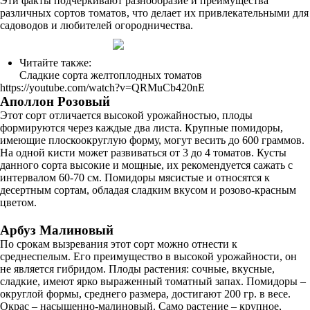
Эти факты подчеркивают разнообразие и преимущества
различных сортов томатов, что делает их привлекательными для
садоводов и любителей огородничества.
Читайте также:
Сладкие сорта желтоплодных томатов
https://youtube.com/watch?v=QRMuCb420nE
Аполлон Розовый
Этот сорт отличается высокой урожайностью, плоды
формируются через каждые два листа. Крупные помидоры,
имеющие плоскоокруглую форму, могут весить до 600 граммов.
На одной кисти может развиваться от 3 до 4 томатов. Кусты
данного сорта высокие и мощные, их рекомендуется сажать с
интервалом 60-70 см. Помидоры мясистые и относятся к
десертным сортам, обладая сладким вкусом и розово-красным
цветом.
Арбуз Малиновый
По срокам вызревания этот сорт можно отнести к
среднеспелым. Его преимущество в высокой урожайности, он
не является гибридом. Плоды растения: сочные, вкусные,
сладкие, имеют ярко выраженный томатный запах. Помидоры –
округлой формы, среднего размера, достигают 200 гр. в весе.
Окрас – насыщенно-малиновый. Само растение – крупное,