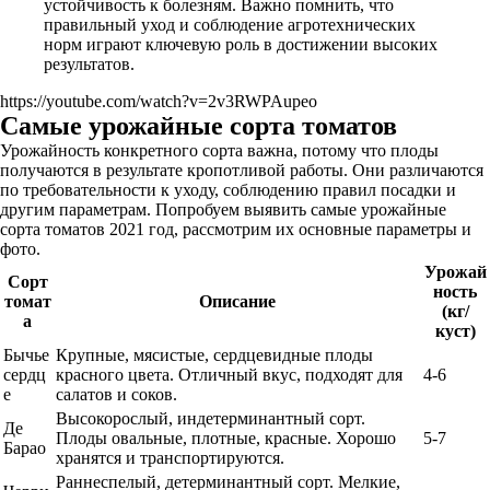
устойчивость к болезням. Важно помнить, что
правильный уход и соблюдение агротехнических
норм играют ключевую роль в достижении высоких
результатов.
https://youtube.com/watch?v=2v3RWPAupeo
Самые урожайные сорта томатов
Урожайность конкретного сорта важна, потому что плоды
получаются в результате кропотливой работы. Они различаются
по требовательности к уходу, соблюдению правил посадки и
другим параметрам. Попробуем выявить самые урожайные
сорта томатов 2021 год, рассмотрим их основные параметры и
фото.
Урожай
Сорт
ность
томат
Описание
(кг/
а
куст)
Бычье
Крупные, мясистые, сердцевидные плоды
сердц
красного цвета. Отличный вкус, подходят для
4-6
е
салатов и соков.
Высокорослый, индетерминантный сорт.
Де
Плоды овальные, плотные, красные. Хорошо
5-7
Барао
хранятся и транспортируются.
Раннеспелый, детерминантный сорт. Мелкие,