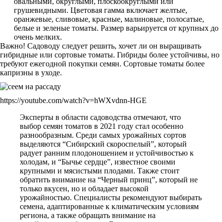
овальными, округлыми, плоскоокруглыми или
грушевидными. Цветовая гамма включает желтые,
оранжевые, сливовые, красные, малиновые, полосатые,
белые и зеленые томаты. Размер варьируется от крупных до
очень мелких.
Важно! Садоводу следует решить, хочет ли он выращивать
гибридные или сортовые томаты. Гибриды более устойчивы, но
требуют ежегодной покупки семян. Сортовые томаты более
капризны в уходе.
https://youtube.com/watch?v=hWXvdnn-HGE
Эксперты в области садоводства отмечают, что
выбор семян томатов в 2021 году стал особенно
разнообразным. Среди самых урожайных сортов
выделяются “Сибирский скороспелый”, который
радует ранним плодоношением и устойчивостью к
холодам, и “Бычье сердце”, известное своими
крупными и мясистыми плодами. Также стоит
обратить внимание на “Черный принц”, который не
только вкусен, но и обладает высокой
урожайностью. Специалисты рекомендуют выбирать
семена, адаптированные к климатическим условиям
региона, а также обращать внимание на