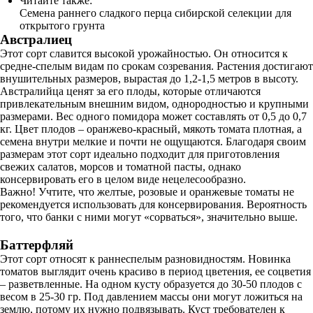
Читайте также:
Семена раннего сладкого перца сибирской селекции для
открытого грунта
Австралиец
Этот сорт славится высокой урожайностью. Он относится к
средне-спелым видам по срокам созревания. Растения достигают
внушительных размеров, вырастая до 1,2-1,5 метров в высоту.
Австралийца ценят за его плоды, которые отличаются
привлекательным внешним видом, однородностью и крупными
размерами. Вес одного помидора может составлять от 0,5 до 0,7
кг. Цвет плодов – оранжево-красный, мякоть томата плотная, а
семена внутри мелкие и почти не ощущаются. Благодаря своим
размерам этот сорт идеально подходит для приготовления
свежих салатов, морсов и томатной пасты, однако
консервировать его в целом виде нецелесообразно.
Важно! Учтите, что желтые, розовые и оранжевые томаты не
рекомендуется использовать для консервирования. Вероятность
того, что банки с ними могут «сорваться», значительно выше.
Баттерфляй
Этот сорт относят к раннеспелым разновидностям. Новинка
томатов выглядит очень красиво в период цветения, ее соцветия
– разветвленные. На одном кусту образуется до 30-50 плодов с
весом в 25-30 гр. Под давлением массы они могут ложиться на
землю, потому их нужно подвязывать. Куст требователен к