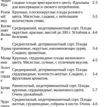
Черри
сладкие плоды ярко-красного цвета. Идеальны
2-3
Ира
для консервации и свежего потребления.
Розов
Крупные, плоскоокруглые плоды розового
ый
цвета. Мясистые, сладкие, с небольшим
3-5
мед
количеством семян.
Космо
Среднеранний, индетерминантный сорт. Плоды
навт
округлые, красные, массой до 300 г. Устойчив к
4-6
Волко
болезням.
в
Среднеспелый, детерминантный сорт. Плоды
Хурма
оранжевые, округлые, напоминающие хурму.
3-4
Сладкие, ароматные.
Мазар
Крупные, сердцевидные плоды малинового
4-5
ини
цвета. Мясистые, сочные, с отличным вкусом.
Золот
Среднеранний, детерминантный сорт. Плоды
ое
сердцевидные, золотисто-желтые. Сладкие, с
3-4
сердц
фруктовым ароматом.
е
Раннеспелый, индетерминантный сорт. Плоды
Батян
крупные, сердцевидные, малинового цвета.
5-7
я
Очень урожайный.
Среднеспелый, индетерминантный сорт. Плоды
Чудо
желтые, грушевидные, собраны в кисти. Очень
4-6
света