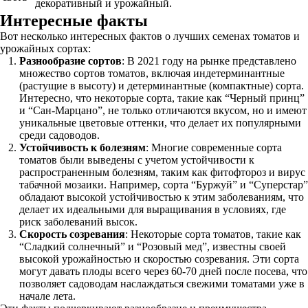
декоративный и урожайный.
Интересные факты
Вот несколько интересных фактов о лучших семенах томатов и
урожайных сортах:
Разнообразие сортов
: В 2021 году на рынке представлено
множество сортов томатов, включая индетерминантные
(растущие в высоту) и детерминантные (компактные) сорта.
Интересно, что некоторые сорта, такие как “Черный принц”
и “Сан-Марцано”, не только отличаются вкусом, но и имеют
уникальные цветовые оттенки, что делает их популярными
среди садоводов.
Устойчивость к болезням
: Многие современные сорта
томатов были выведены с учетом устойчивости к
распространенным болезням, таким как фитофтороз и вирус
табачной мозаики. Например, сорта “Буржуй” и “Суперстар”
обладают высокой устойчивостью к этим заболеваниям, что
делает их идеальными для выращивания в условиях, где
риск заболеваний высок.
Скорость созревания
: Некоторые сорта томатов, такие как
“Сладкий солнечный” и “Розовый мед”, известны своей
высокой урожайностью и скоростью созревания. Эти сорта
могут давать плоды всего через 60-70 дней после посева, что
позволяет садоводам наслаждаться свежими томатами уже в
начале лета.