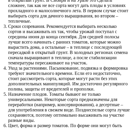
в открытый грунт. В Сибири и на Урале это сделать
сложнее, так как не все сорта могут дать плоды в условиях
прохладного и малосолнечного лета. В первом случае стоит
выбирать сорта для дачного выращивания, во втором –
тепличные.
Сроки созревания. Рекомендуется выбирать несколько
сортов и высаживать их так, чтобы урожай поступал с
середины июня до конца сентября. Для средней полосы
лучше всего начинать с ранних томатов, которые можно
вырастить дома, а остальные – в теплице с последующей
пересадкой в открытый грунт. В холодных регионах семена
сначала выращивают в теплице, а после стабилизации
температуры пересаживают на участок.
Уход за растениями. Пасынкование, подвязка и формировка
требуют значительного времени. Если его недостаточно,
стоит рассмотреть сорта, которые могут расти без этих
дополнительных манипуляций. Им достаточно регулярного
полива, защиты от вредителей и прополки.
Назначение плодов. Томаты бывают не только
универсальными. Некоторые сорта предназначены для
переработки (например, консервирования), а десертные –
для употребления в свежем виде. Позднеспелые сорта лучше
сохраняются, поэтому оптимально высаживать на участке
разные виды.
Цвет, форма и размер томатов. По форме они могут быть