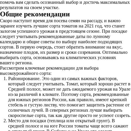
помочь вам сделать осознанный выбор и достичь максимальных
результатов на своем участке.
Общие рекомендации
Скоро наступит время для посева семян на рассаду, и важно
заранее изучить лучшие сорта томатов на 2021 год, что станет
залогом успешного урожая в предстоящем сезоне. При посадке
следует учитывать рекомендованные даты по лунному
календарю и общие советы по выбору наиболее подходящих
сортов. В первую очередь, стоит обратить внимание на вкус,
назначение плодов, их размер и сроки созревания. Оптимально
выбирать сорта, основываясь на климатических условиях
вашего региона.
Рассмотрим ключевые рекомендации для выбора
высокоурожайного сорта:
Районирование. Это один из самых важных факторов,
который следует учитывать. Томат, который хорошо растет в
Средней полосе, может не дать ожидаемого урожая на Урале
из-за различий в климате. Поэтому сорта, рекомендованные
для южных регионов России, как правило, имеют крепкий
стебель и густую листву, что помогает защитить растение от
солнечных лучей. В северных регионах лучше выбирать
скороспелые сорта, так как другие просто не успеют созреть.
Место для посадки (теплица или открытый грунт). В
средней полосе и на юге России томаты чаще всего сажают