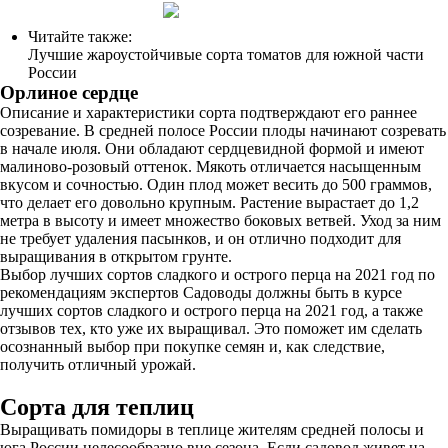
Читайте также:
Лучшие жароустойчивые сорта томатов для южной части
России
Орлиное сердце
Описание и характеристики сорта подтверждают его раннее
созревание. В средней полосе России плоды начинают созревать
в начале июля. Они обладают сердцевидной формой и имеют
малиново-розовый оттенок. Мякоть отличается насыщенным
вкусом и сочностью. Один плод может весить до 500 граммов,
что делает его довольно крупным. Растение вырастает до 1,2
метра в высоту и имеет множество боковых ветвей. Уход за ним
не требует удаления пасынков, и он отлично подходит для
выращивания в открытом грунте.
Выбор лучших сортов сладкого и острого перца на 2021 год по
рекомендациям экспертов Садоводы должны быть в курсе
лучших сортов сладкого и острого перца на 2021 год, а также
отзывов тех, кто уже их выращивал. Это поможет им сделать
осознанный выбор при покупке семян и, как следствие,
получить отличный урожай.
Сорта для теплиц
Выращивать помидоры в теплице жителям средней полосы и
юга России целесообразно вне сезона. Если садовод живет на