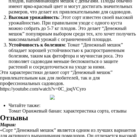
плодов, напоминающей мешок с деньгами. Плоды обычно
имеют ярко-красный цвет и могут достигать значительных
размеров, что делает их привлекательными для садоводов.
Высокая урожайность
: Этот сорт известен своей высокой
урожайностью. При правильном уходе с одного куста
можно собрать до 5-7 кг плодов. Это делает “Денежный
мешок” популярным выбором среди тех, кто хочет получить
максимальный урожай с ограниченной площади.
Устойчивость к болезням
: Томат “Денежный мешок”
обладает хорошей устойчивостью к распространенным
болезням, таким как фитофтора и мучнистая роса. Это
позволяет садоводам меньше беспокоиться о защите
растений и сосредоточиться на уходе за ними.
Эти характеристики делают сорт “Денежный мешок”
привлекательным как для любителей, так и для
профессиональных садоводов.
https://youtube.com/watch?v=0C_joqVCyro
Читайте также:
Томат Оранжевый банан: характеристика сорта, отзывы
Отзывы
Мария:
«Сорт “Денежный мешок” является одним из лучших вариантов
для активного выращивания помидоров. Он отличается высокой