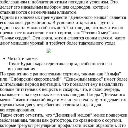
заболеваниям и неблагоприятным погодным условиям. Это
делает его идеальным выбором для садоводов, которые
сталкиваются с изменчивым климатом.
Одним из ключевых преимуществ “Денежного мешка” является
его высокая урожайность. В условиях открытого грунта с
одного куста можно собрать до 5-7 кг плодов, что значительно
превышает показатели таких сортов, как “Розовый мед” или
“Бычье сердце”. Эти сорта, хотя и славятся своим вкусом, часто
дают меньший урожай и требуют более тщательного ухода.
Читайте также:
Томат Буран: характеристика сорта, особенности его
выращивания
По сравнению с раннеспелыми сортами, такими как “Альфа”
или “Сибирский скороспелый”, “Денежный мешок” имеет более
длительный период вегетации, что позволяет ему накапливать
больше питательных веществ и сахаров, что, в свою очередь,
сказывается на вкусовых качествах плодов. Плоды “Денежного
мешка” имеют сладкий вкус и мясистую текстуру, что делает их
идеальными для употребления в свежем виде и для
консервирования.
Также стоит отметить, что “Денежный мешок” менее подвержен
заболеваниям, таким как фитофтора, по сравнению с сортами,
которые требуют регулярной профилактической обработки. Это