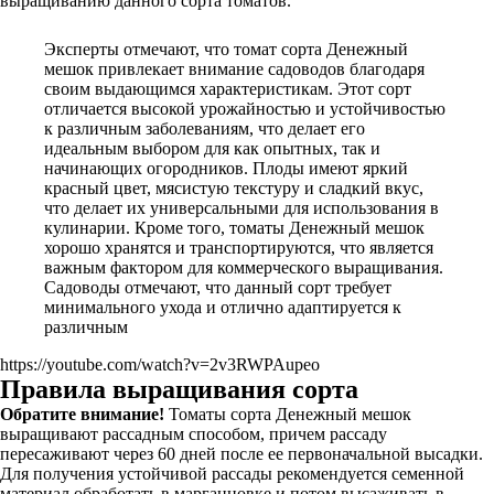
выращиванию данного сорта томатов.
Эксперты отмечают, что томат сорта Денежный
мешок привлекает внимание садоводов благодаря
своим выдающимся характеристикам. Этот сорт
отличается высокой урожайностью и устойчивостью
к различным заболеваниям, что делает его
идеальным выбором для как опытных, так и
начинающих огородников. Плоды имеют яркий
красный цвет, мясистую текстуру и сладкий вкус,
что делает их универсальными для использования в
кулинарии. Кроме того, томаты Денежный мешок
хорошо хранятся и транспортируются, что является
важным фактором для коммерческого выращивания.
Садоводы отмечают, что данный сорт требует
минимального ухода и отлично адаптируется к
различным
https://youtube.com/watch?v=2v3RWPAupeo
Правила выращивания сорта
Обратите внимание!
Томаты сорта Денежный мешок
выращивают рассадным способом, причем рассаду
пересаживают через 60 дней после ее первоначальной высадки.
Для получения устойчивой рассады рекомендуется семенной
материал обработать в марганцовке и потом высаживать в