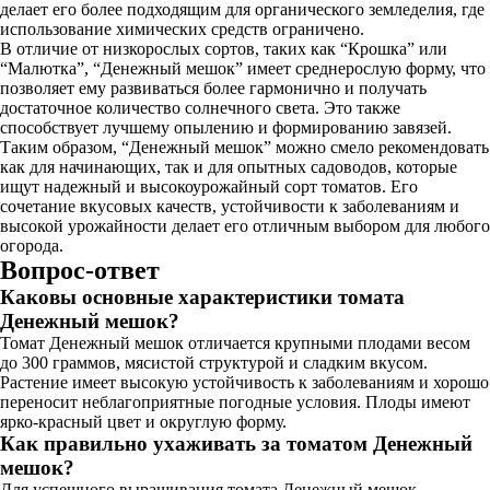
делает его более подходящим для органического земледелия, где
использование химических средств ограничено.
В отличие от низкорослых сортов, таких как “Крошка” или
“Малютка”, “Денежный мешок” имеет среднерослую форму, что
позволяет ему развиваться более гармонично и получать
достаточное количество солнечного света. Это также
способствует лучшему опылению и формированию завязей.
Таким образом, “Денежный мешок” можно смело рекомендовать
как для начинающих, так и для опытных садоводов, которые
ищут надежный и высокоурожайный сорт томатов. Его
сочетание вкусовых качеств, устойчивости к заболеваниям и
высокой урожайности делает его отличным выбором для любого
огорода.
Вопрос-ответ
Каковы основные характеристики томата
Денежный мешок?
Томат Денежный мешок отличается крупными плодами весом
до 300 граммов, мясистой структурой и сладким вкусом.
Растение имеет высокую устойчивость к заболеваниям и хорошо
переносит неблагоприятные погодные условия. Плоды имеют
ярко-красный цвет и округлую форму.
Как правильно ухаживать за томатом Денежный
мешок?
Для успешного выращивания томата Денежный мешок