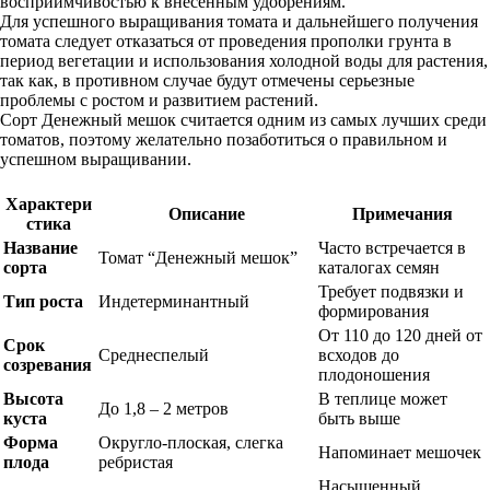
восприимчивостью к внесенным удобрениям.
Для успешного выращивания томата и дальнейшего получения
томата следует отказаться от проведения прополки грунта в
период вегетации и использования холодной воды для растения,
так как, в противном случае будут отмечены серьезные
проблемы с ростом и развитием растений.
Сорт Денежный мешок считается одним из самых лучших среди
томатов, поэтому желательно позаботиться о правильном и
успешном выращивании.
Характери
Описание
Примечания
стика
Название
Часто встречается в
Томат “Денежный мешок”
сорта
каталогах семян
Требует подвязки и
Тип роста
Индетерминантный
формирования
От 110 до 120 дней от
Срок
Среднеспелый
всходов до
созревания
плодоношения
Высота
В теплице может
До 1,8 – 2 метров
куста
быть выше
Форма
Округло-плоская, слегка
Напоминает мешочек
плода
ребристая
Насыщенный,