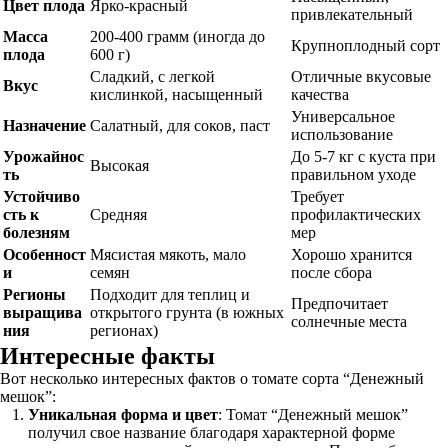
Цвет плода
Ярко-красный
привлекательный
Масса
200-400 грамм (иногда до
Крупноплодный сорт
плода
600 г)
Сладкий, с легкой
Отличные вкусовые
Вкус
кислинкой, насыщенный
качества
Универсальное
Назначение
Салатный, для соков, паст
использование
Урожайнос
До 5-7 кг с куста при
Высокая
ть
правильном уходе
Устойчиво
Требует
сть к
Средняя
профилактических
болезням
мер
Особенност
Мясистая мякоть, мало
Хорошо хранится
и
семян
после сбора
Регионы
Подходит для теплиц и
Предпочитает
выращива
открытого грунта (в южных
солнечные места
ния
регионах)
Интересные факты
Вот несколько интересных фактов о томате сорта “Денежный
мешок”:
Уникальная форма и цвет
: Томат “Денежный мешок”
получил свое название благодаря характерной форме