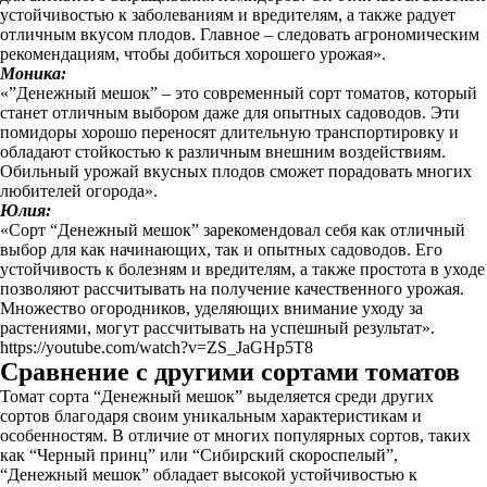
устойчивостью к заболеваниям и вредителям, а также радует
отличным вкусом плодов. Главное – следовать агрономическим
рекомендациям, чтобы добиться хорошего урожая».
Моника:
«”Денежный мешок” – это современный сорт томатов, который
станет отличным выбором даже для опытных садоводов. Эти
помидоры хорошо переносят длительную транспортировку и
обладают стойкостью к различным внешним воздействиям.
Обильный урожай вкусных плодов сможет порадовать многих
любителей огорода».
Юлия:
«Сорт “Денежный мешок” зарекомендовал себя как отличный
выбор для как начинающих, так и опытных садоводов. Его
устойчивость к болезням и вредителям, а также простота в уходе
позволяют рассчитывать на получение качественного урожая.
Множество огородников, уделяющих внимание уходу за
растениями, могут рассчитывать на успешный результат».
https://youtube.com/watch?v=ZS_JaGHp5T8
Сравнение с другими сортами томатов
Томат сорта “Денежный мешок” выделяется среди других
сортов благодаря своим уникальным характеристикам и
особенностям. В отличие от многих популярных сортов, таких
как “Черный принц” или “Сибирский скороспелый”,
“Денежный мешок” обладает высокой устойчивостью к