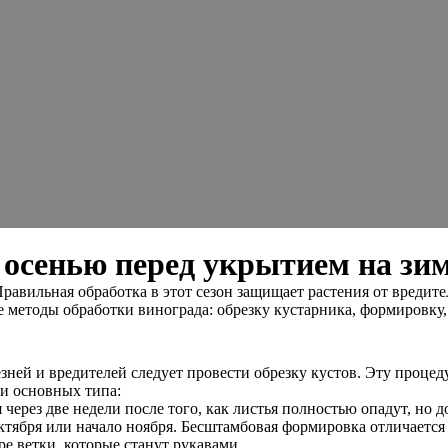
 осенью перед укрытием на зи
равильная обработка в этот сезон защищает растения от вредите
 методы обработки винограда: обрезку кустарника, формировку
зней и вредителей следует провести обрезку кустов. Эту процед
ри основных типа:
 через две недели после того, как листья полностью опадут, но д
тября или начало ноября. Бесштамбовая формировка отличается 
е ветки, которые станут рукавами.