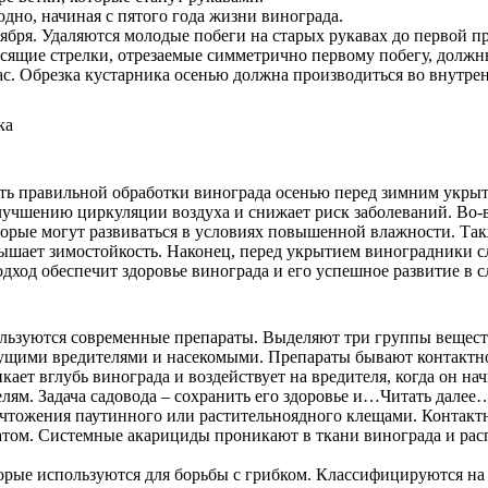
одно, начиная с пятого года жизни винограда.
тября. Удаляются молодые побеги на старых рукавах до первой п
сящие стрелки, отрезаемые симметрично первому побегу, должны 
пас. Обрезка кустарника осенью должна производиться во внутре
ть правильной обработки винограда осенью перед зимним укрыт
улучшению циркуляции воздуха и снижает риск заболеваний. Во-
рые могут развиваться в условиях повышенной влажности. Такж
ышает зимостойкость. Наконец, перед укрытием виноградники сл
дход обеспечит здоровье винограда и его успешное развитие в 
ользуются современные препараты. Выделяют три группы вещест
ущими вредителями и насекомыми. Препараты бывают контактно
ает вглубь винограда и воздействует на вредителя, когда он нач
елям. Задача садовода – сохранить его здоровье и…Читать далее
тожения паутинного или растительноядного клещами. Контактн
атом. Системные акарициды проникают в ткани винограда и расп
рые используются для борьбы с грибком. Классифицируются на 