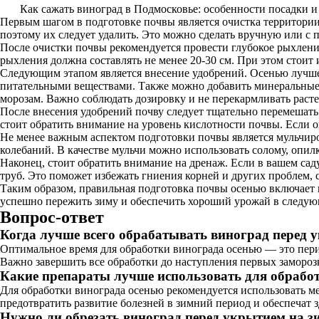
Как сажать виноград в Подмосковье: особенности посадки и
Первым шагом в подготовке почвы является очистка территории 
поэтому их следует удалить. Это можно сделать вручную или с 
После очистки почвы рекомендуется провести глубокое рыхлени
рыхления должна составлять не менее 20-30 см. При этом стоит 
Следующим этапом является внесение удобрений. Осенью лучше 
питательными веществами. Также можно добавить минеральные
морозам. Важно соблюдать дозировку и не перекармливать раст
После внесения удобрений почву следует тщательно перемешать
стоит обратить внимание на уровень кислотности почвы. Если 
Не менее важным аспектом подготовки почвы является мульчиров
колебаний. В качестве мульчи можно использовать солому, опилк
Наконец, стоит обратить внимание на дренаж. Если в вашем са
труб. Это поможет избежать гниения корней и других проблем,
Таким образом, правильная подготовка почвы осенью включает 
успешно пережить зиму и обеспечить хороший урожай в следую
Вопрос-ответ
Когда лучше всего обрабатывать виноград перед 
Оптимальное время для обработки винограда осенью — это перио
Важно завершить все обработки до наступления первых замороз
Какие препараты лучше использовать для обрабо
Для обработки винограда осенью рекомендуется использовать 
предотвратить развитие болезней в зимний период и обеспечат 
Нужно ли обрезать виноград перед укрытием на з