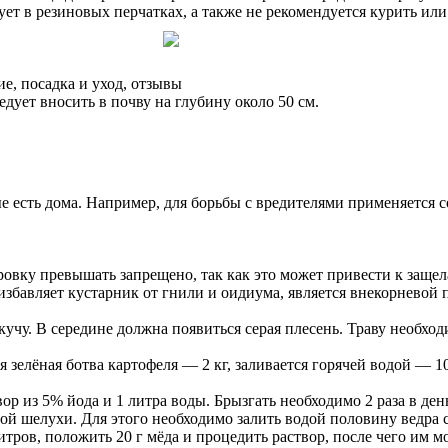
ует в резиновых перчатках, а также не рекомендуется курить или
е, посадка и уход, отзывы
едует вносить в почву на глубину около 50 см.
 есть дома. Например, для борьбы с вредителями применяется с
ровку превышать запрещено, так как это может привести к заще
 избавляет кустарник от гнили и оидиума, является внекорневой
учу. В середине должна появиться серая плесень. Траву необход
 зелёная ботва картофеля — 2 кг, заливается горячей водой — 10
р из 5% йода и 1 литра воды. Брызгать необходимо 2 раза в ден
й шелухи. Для этого необходимо залить водой половину ведра с
итров, положить 20 г мёда и процедить раствор, после чего им 