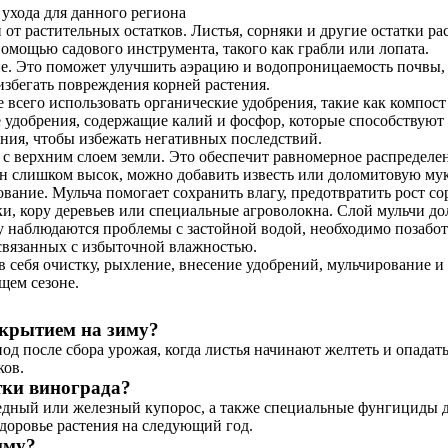
 ухода для данного региона
от растительных остатков. Листья, сорняки и другие остатки ра
помощью садового инструмента, такого как грабли или лопата.
е. Это поможет улучшить аэрацию и водопроницаемость почвы, 
избегать повреждения корней растения.
всего использовать органические удобрения, такие как компост
 удобрения, содержащие калий и фосфор, которые способствую
ения, чтобы избежать негативных последствий.
 с верхним слоем земли. Это обеспечит равномерное распределе
он слишком высок, можно добавить известь или доломитовую мук
ание. Мульча помогает сохранить влагу, предотвратить рост со
и, кору деревьев или специальные агроволокна. Слой мульчи дол
ду наблюдаются проблемы с застойной водой, необходимо позабо
 связанных с избыточной влажностью.
в себя очистку, рыхление, внесение удобрений, мульчирование 
щем сезоне.
укрытием на зиму?
д после сбора урожая, когда листья начинают желтеть и опадать
ков.
тки винограда?
медный или железный купорос, а также специальные фунгициды 
здоровье растения на следующий год.
иму?