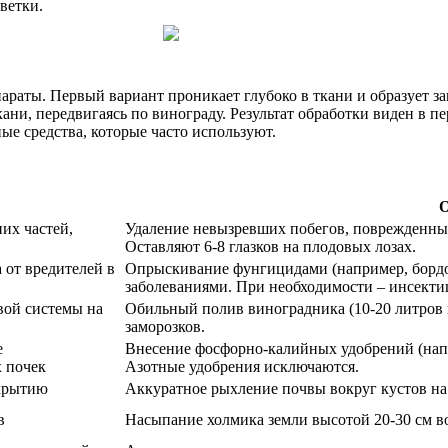
ветки.
раты. Первый вариант проникает глубоко в ткани и образует за
ни, передвигаясь по винограду. Результат обработки виден в пе
ые средства, которые часто используют.
О
их частей,
Удаление невызревших побегов, поврежденных
Оставляют 6-8 глазков на плодовых лозах.
 от вредителей в
Опрыскивание фунгицидами (например, бордо
заболеваниями. При необходимости – инсекти
вой системы на
Обильный полив виноградника (10-20 литров в
заморозков.
е
Внесение фосфорно-калийных удобрений (напр
х почек
Азотные удобрения исключаются.
укрытию
Аккуратное рыхление почвы вокруг кустов на 
в
Насыпание холмика земли высотой 20-30 см во