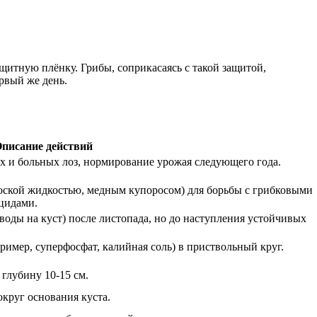
щитную плёнку. Грибы, соприкасаясь с такой защитой,
рвый же день.
писание действий
 и больных лоз, нормирование урожая следующего года.
ской жидкостью, медным купоросом) для борьбы с грибковыми
цидами.
оды на куст) после листопада, но до наступления устойчивых
имер, суперфосфат, калийная соль) в приствольный круг.
глубину 10-15 см.
круг основания куста.