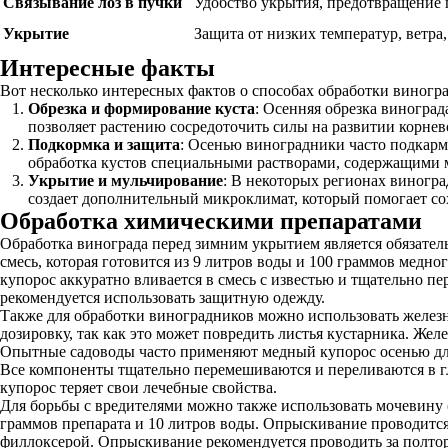
Связывание лоз в пучки
Удобство укрытия, предотвращение
Укрытие
Защита от низких температур, ветра
Интересные факты
Вот несколько интересных фактов о способах обработки виногра
Обрезка и формирование куста
: Осенняя обрезка виноград
позволяет растению сосредоточить силы на развитии корнев
Подкормка и защита
: Осенью виноградники часто подкарм
обработка кустов специальными растворами, содержащими м
Укрытие и мульчирование
: В некоторых регионах виногра
создает дополнительный микроклимат, который помогает сох
Обработка химическими препаратами
Обработка винограда перед зимним укрытием является обязател
смесь, которая готовится из 9 литров воды и 100 граммов медн
купорос аккуратно вливается в смесь с известью и тщательно п
рекомендуется использовать защитную одежду.
Также для обработки виноградников можно использовать железны
дозировку, так как это может повредить листья кустарника. Же
Опытные садоводы часто применяют медный купорос осенью для
Все компоненты тщательно перемешиваются и переливаются в глу
купорос теряет свои лечебные свойства.
Для борьбы с вредителями можно также использовать мочевину (к
граммов препарата и 10 литров воды. Опрыскивание проводится 
филлоксерой. Опрыскивание рекомендуется проводить за полтора