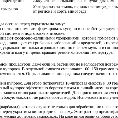
 повреждений
Аккуратное связывание лоз в пучки для компа
Укладка лоз на землю, использование укрывны
, грызунов
от региона и сорта винограда.
да осенью перед укрытием на зиму:
а не только помогает формировать куст, но и способствует улуч
ой системы и подготовке к зимовке.
ливают фосфорно-калийными удобрениями, которые помогают ук
едь, защищает от грибковых заболеваний и вредителей, что ос
д укрывают не только агроволокном, но и слоем мульчи из опило
ранить влагу и предотвращает резкие колебания температуры.
ьной процедурой, даже если на растениях не наблюдается повре
ого купороса. В отдельной ёмкости смешивают 100−150 граммов 
еремешивается. Опрыскивание виноградника следует начинать с 
й купорос. Для этого потребуется 10-литровая ёмкость и 30 гр
лезный купорос эффективно борется с мхом и лишайником на коре
 защиты виноградника от вредителей. Для приготовления смеси
бокую ёмкость, где разбавляются водой. Использовать полученн
арбамид), которая служит не только для обработки, но и как аз
перед укрытием виноградника на зиму. Этот раствор предотвращ
 месяца до первых заморозков. На коре виноградника образуется