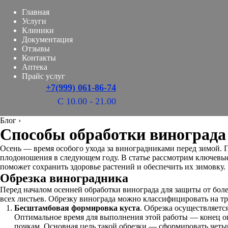
Главная
Услуги
Клиники
Документация
Отзывы
Контакты
Аптека
Прайс услуг
+7(999) 061-86-74
С 10.00 - 21.00
Блог
›
Способы обработки винограда
Осень — время особого ухода за виноградниками перед зимой. П
плодоношения в следующем году. В статье рассмотрим ключевые
поможет сохранить здоровье растений и обеспечить их зимовку.
Обрезка виноградника
Перед началом осенней обработки винограда для защиты от боле
всех листьев. Обрезку винограда можно классифицировать на т
Бесштамбовая формировка куста
. Обрезка осуществляется
Оптимальное время для выполнения этой работы — конец ок
почкам. Основная цель такой обрезки — сформировать четыр