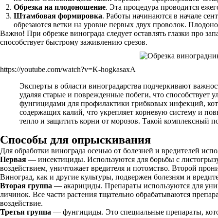
Обрезка на плодоношение
. Эта процедура проводится ежег
Штамбовая формировка
. Работы начинаются в начале сен
обрезаются ветки на уровне первых двух проволок. Плодоно
Важно! При обрезке винограда следует оставлять глазки про за
способствует быстрому заживлению срезов.
https://youtube.com/watch?v=K-hogkasaxA
Эксперты в области виноградарства подчеркивают важнос
удаляя старые и поврежденные побеги, что способствует 
фунгицидами для профилактики грибковых инфекций, кото
содержащих калий, что укрепляет корневую систему и пов
тепло и защитить корни от морозов. Такой комплексный по
Способы для опрыскивания
Для обработки винограда осенью от болезней и вредителей исп
Первая
— инсектициды. Используются для борьбы с листогрыз
воздействием, уничтожает вредителя и потомство. Второй проник
Виноград, как и другие культуры, подвержен болезням и вредит
Вторая группа
— акарициды. Препараты используются для унич
личинок. Все части растения тщательно обрабатываются препар
воздействие.
Третья группа
— фунгициды. Это специальные препараты, кото