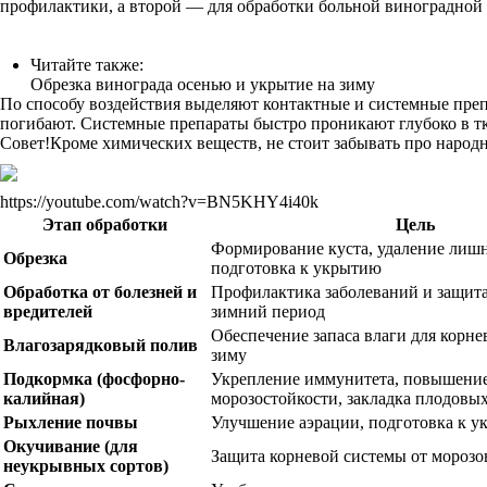
профилактики, а второй — для обработки больной виноградной 
Читайте также:
Обрезка винограда осенью и укрытие на зиму
По способу воздействия выделяют контактные и системные препа
погибают. Системные препараты быстро проникают глубоко в тка
Совет!Кроме химических веществ, не стоит забывать про народн
https://youtube.com/watch?v=BN5KHY4i40k
Этап обработки
Цель
Формирование куста, удаление лишн
Обрезка
подготовка к укрытию
Обработка от болезней и
Профилактика заболеваний и защита
вредителей
зимний период
Обеспечение запаса влаги для корне
Влагозарядковый полив
зиму
Подкормка (фосфорно-
Укрепление иммунитета, повышени
калийная)
морозостойкости, закладка плодовы
Рыхление почвы
Улучшение аэрации, подготовка к 
Окучивание (для
Защита корневой системы от морозо
неукрывных сортов)