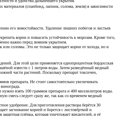
ктности и удобства дальнейшего укрытия.
х материалов (спанбонд, лапник, солома, земля) в зависимости
шению его зимостойкости. Удаление лишних побегов и листьев
репить корни и повысить устойчивость к морозам. Кроме того,
обенно важно перед зимним укрытием.
к или соломы. Это не только защищает корни от холода, но и
ждений. Для этой цели применяется однопроцентная бордосская
гашёной извести с 1 литром воды. Затем разведённый медный
нижней части растений. Поскольку препарат токсичен,
аммов препарата. Не стоит самостоятельно увеличивать
 винограда.
 нужно взять 100 граммов препарата и 400 миллилитров воды.
ую смесь следует сразу же, так как со временем медный
отное удобрение. Для приготовления раствора берётся 30
ает загнивание корней и борется с листовёрткой и
 защитная плёнка, которая уничтожает вредителей, и её