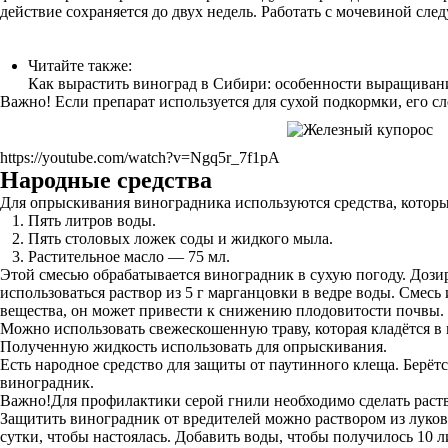
действие сохраняется до двух недель. Работать с мочевиной след
Читайте также:
Как вырастить виноград в Сибири: особенности выращивани
Важно! Если препарат используется для сухой подкормки, его сл
https://youtube.com/watch?v=Ngq5r_7f1pA
Народные средства
Для опрыскивания виноградника используются средства, которые
Пять литров воды.
Пять столовых ложек соды и жидкого мыла.
Растительное масло — 75 мл.
Этой смесью обрабатывается виноградник в сухую погоду. Дози
использоваться раствор из 5 г марганцовки в ведре воды. Смесь
вещества, он может привести к снижению плодовитости почвы.
Можно использовать свежескошенную траву, которая кладётся в к
Полученную жидкость использовать для опрыскивания.
Есть народное средство для защиты от паутинного клеща. Берётся
виноградник.
Важно!Для профилактики серой гнили необходимо сделать раство
Защитить виноградник от вредителей можно раствором из луково
сутки, чтобы настоялась. Добавить воды, чтобы получилось 10 л