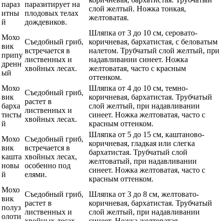
параз
паразитирует на
слой желтый. Ножка тонкая,
итны
плодовых телах
желтоватая.
й
дождевиков.
Шляпка от 3 до 10 см, серовато-
Мохо
Съедобный гриб,
коричневая, бархатистая, с беловатым
вик
встречается в
налетом. Трубчатый слой желтый, при
припу
лиственных и
надавливании синеет. Ножка
дренн
хвойных лесах.
желтоватая, часто с красным
ый
оттенком.
Мохо
Шляпка от 4 до 10 см, темно-
Съедобный гриб,
вик
коричневая, бархатистая. Трубчатый
растет в
барха
слой желтый, при надавливании
лиственных и
тисты
синеет. Ножка желтоватая, часто с
хвойных лесах.
й
красным оттенком.
Шляпка от 5 до 15 см, каштаново-
Мохо
Съедобный гриб,
коричневая, гладкая или слегка
вик
встречается в
бархатистая. Трубчатый слой
кашта
хвойных лесах,
желтоватый, при надавливании
новы
особенно под
синеет. Ножка желтоватая, часто с
й
елями.
красным оттенком.
Мохо
Съедобный гриб,
Шляпка от 3 до 8 см, желтовато-
вик
растет в
коричневая, бархатистая. Трубчатый
полуз
лиственных и
слой желтый, при надавливании
олоти
хвойных лесах.
синеет. Ножка желтоватая.