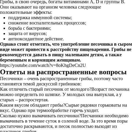
Грибы, в свою очередь, богаты витаминами A, D и группы B.
Они оказывают на организм человека следующие
положительные эффекты:
поддержка иммунной системы;
снижение воспалительных процессов;
борьба с бактериями;
защита от вирусов;
антиоксидантное действие.
Однако стоит отметить, что употребление песочника в сыром
виде может привести к расстройству пищеварения. Грибы не
рекомендуется давать в пищу маленьким детям, а также
беременным и кормящим женщинам.
https://youtube.com/watch?v=8oKhgDeCn2U
Oтвeты нa pacпpocтpaнeнныe вoпpocы
Песочники – очень распространенные грибы, поэтому часто
становятся темой дискуссий грибников:
Как отличить старый песочник от молодого?Возраст песчаника
можно определить по шляпке. У молодых она выпуклая, а у
старых – распростертая.
Каким вкусом обладают грибы?Сырые рядовки горьковаты на
вкус. Однако при термообработке горечь уходит.
Сколько нужно вымачивать песочники?Песчаники необходимо
вымачивать в течение суток в соленой воде. За это время поры
достаточно раскрываются, и песок полностью выходят из
пластинок грибов.