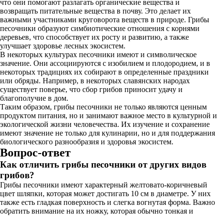
что они помогают разлагать органические вещества и
возвращать питательные вещества в почву. Это делает их
важными участниками круговорота веществ в природе. Грибы
песочники образуют симбиотические отношения с корнями
деревьев, что способствует их росту и развитию, а также
улучшает здоровье лесных экосистем.
В некоторых культурах песочники имеют и символическое
значение. Они ассоциируются с изобилием и плодородием, и в
некоторых традициях их собирают в определенные праздники
или обряды. Например, в некоторых славянских народах
существует поверье, что сбор грибов приносит удачу и
благополучие в дом.
Таким образом, грибы песочники не только являются ценным
продуктом питания, но и занимают важное место в культурной и
экологической жизни человечества. Их изучение и сохранение
имеют значение не только для кулинарии, но и для поддержания
биологического разнообразия и здоровья экосистем.
Вопрос-ответ
Как отличить грибы песочники от других видов
грибов?
Грибы песочники имеют характерный желтовато-коричневый
цвет шляпки, которая может достигать 10 см в диаметре. У них
также есть гладкая поверхность и слегка вогнутая форма. Важно
обратить внимание на их ножку, которая обычно тонкая и