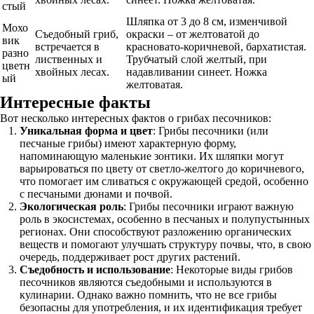
стый
Шляпка от 3 до 8 см, изменчивой
Мохо
Съедобный гриб,
окраски – от желтоватой до
вик
встречается в
красновато-коричневой, бархатистая.
разно
лиственных и
Трубчатый слой желтый, при
цветн
хвойных лесах.
надавливании синеет. Ножка
ый
желтоватая.
Интересные факты
Вот несколько интересных фактов о грибах песочников:
Уникальная форма и цвет
: Грибы песочники (или
песчаные грибы) имеют характерную форму,
напоминающую маленькие зонтики. Их шляпки могут
варьироваться по цвету от светло-желтого до коричневого,
что помогает им сливаться с окружающей средой, особенно
с песчаными дюнами и почвой.
Экологическая роль
: Грибы песочники играют важную
роль в экосистемах, особенно в песчаных и полупустынных
регионах. Они способствуют разложению органических
веществ и помогают улучшать структуру почвы, что, в свою
очередь, поддерживает рост других растений.
Съедобность и использование
: Некоторые виды грибов
песочников являются съедобными и используются в
кулинарии. Однако важно помнить, что не все грибы
безопасны для употребления, и их идентификация требует