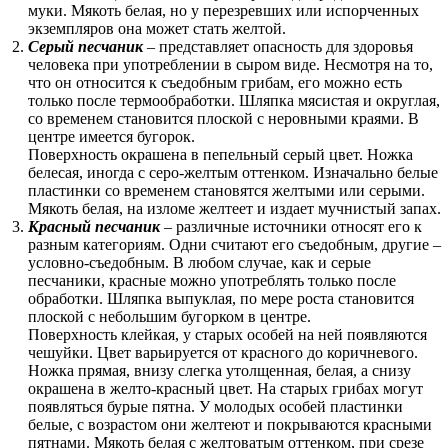
муки. Мякоть белая, но у перезревших или испорченных
экземпляров она может стать желтой.
Серый песчаник
– представляет опасность для здоровья
человека при употреблении в сыром виде. Несмотря на то,
что он относится к съедобным грибам, его можно есть
только после термообработки. Шляпка мясистая и округлая,
со временем становится плоской с неровными краями. В
центре имеется бугорок.
Поверхность окрашена в пепельный серый цвет. Ножка
белесая, иногда с серо-желтым оттенком. Изначально белые
пластинки со временем становятся желтыми или серыми.
Мякоть белая, на изломе желтеет и издает мучнистый запах.
Красный песчаник
– различные источники относят его к
разным категориям. Одни считают его съедобным, другие –
условно-съедобным. В любом случае, как и серые
песчаники, красные можно употреблять только после
обработки. Шляпка выпуклая, по мере роста становится
плоской с небольшим бугорком в центре.
Поверхность клейкая, у старых особей на ней появляются
чешуйки. Цвет варьируется от красного до коричневого.
Ножка прямая, внизу слегка утолщенная, белая, а снизу
окрашена в желто-красный цвет. На старых грибах могут
появляться бурые пятна. У молодых особей пластинки
белые, с возрастом они желтеют и покрываются красными
пятнами. Мякоть белая с желтоватым оттенком, при срезе