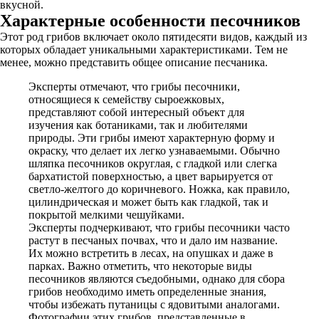
вкусной.
Характерные особенности песочников
Этот род грибов включает около пятидесяти видов, каждый из
которых обладает уникальными характеристиками. Тем не
менее, можно представить общее описание песчаника.
Эксперты отмечают, что грибы песочники,
относящиеся к семейству сыроежковых,
представляют собой интересный объект для
изучения как ботаниками, так и любителями
природы. Эти грибы имеют характерную форму и
окраску, что делает их легко узнаваемыми. Обычно
шляпка песочников округлая, с гладкой или слегка
бархатистой поверхностью, а цвет варьируется от
светло-желтого до коричневого. Ножка, как правило,
цилиндрическая и может быть как гладкой, так и
покрытой мелкими чешуйками.
Эксперты подчеркивают, что грибы песочники часто
растут в песчаных почвах, что и дало им название.
Их можно встретить в лесах, на опушках и даже в
парках. Важно отметить, что некоторые виды
песочников являются съедобными, однако для сбора
грибов необходимо иметь определенные знания,
чтобы избежать путаницы с ядовитыми аналогами.
Фотографии этих грибов, представленные в