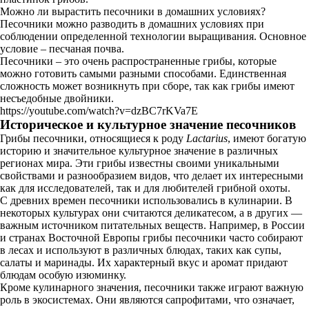
Можно ли вырастить песочники в домашних условиях?
Песочники можно разводить в домашних условиях при
соблюдении определенной технологии выращивания. Основное
условие – песчаная почва.
Песочники – это очень распространенные грибы, которые
можно готовить самыми разными способами. Единственная
сложность может возникнуть при сборе, так как грибы имеют
несъедобные двойники.
https://youtube.com/watch?v=dzBC7rKVa7E
Историческое и культурное значение песочников
Грибы песочники, относящиеся к роду
Lactarius
, имеют богатую
историю и значительное культурное значение в различных
регионах мира. Эти грибы известны своими уникальными
свойствами и разнообразием видов, что делает их интересными
как для исследователей, так и для любителей грибной охоты.
С древних времен песочники использовались в кулинарии. В
некоторых культурах они считаются деликатесом, а в других —
важным источником питательных веществ. Например, в России
и странах Восточной Европы грибы песочники часто собирают
в лесах и используют в различных блюдах, таких как супы,
салаты и маринады. Их характерный вкус и аромат придают
блюдам особую изюминку.
Кроме кулинарного значения, песочники также играют важную
роль в экосистемах. Они являются сапрофитами, что означает,