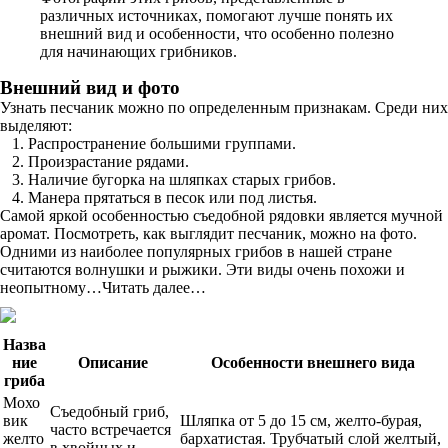
различных источниках, помогают лучше понять их
внешний вид и особенности, что особенно полезно
для начинающих грибников.
Внешний вид и фото
Узнать песчаник можно по определенным признакам. Среди них
выделяют:
Распространение большими группами.
Произрастание рядами.
Наличие бугорка на шляпках старых грибов.
Манера прятаться в песок или под листья.
Самой яркой особенностью съедобной рядовки является мучной
аромат. Посмотреть, как выглядит песчаник, можно на фото.
Одними из наиболее популярных грибов в нашей стране
считаются волнушки и рыжики. Эти виды очень похожи и
неопытному…Читать далее…
Назва
ние
Описание
Особенности внешнего вида
гриба
Мохо
Съедобный гриб,
вик
Шляпка от 5 до 15 см, желто-бурая,
часто встречается
желто
бархатистая. Трубчатый слой желтый,
в хвойных и