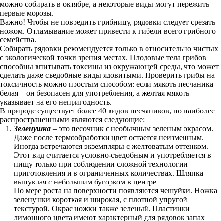
можно собирать в октябре, а некоторые виды могут пережить
первые морозы.
Важно! Чтобы не повредить грибницу, рядовки следует срезать
ножом. Отламывание может привести к гибели всего грибного
семейства.
Собирать рядовки рекомендуется только в относительно чистых
с экологической точки зрения местах. Плодовые тела грибов
способны впитывать токсины из окружающей среды, что может
сделать даже съедобные виды ядовитыми. Проверить грибы на
токсичность можно простым способом: если мякоть песчаника
белая – он безопасен для употребления, а желтая мякоть
указывает на его непригодность.
В природе существует более 40 видов песчаников, но наиболее
распространенными являются следующие:
Зеленушка
– это песочник с необычным зеленым окрасом.
Даже после термообработки цвет остается неизменным.
Иногда встречаются экземпляры с желтоватым оттенком.
Этот вид считается условно-съедобным и употребляется в
пищу только при соблюдении сложной технологии
приготовления и в ограниченных количествах. Шляпка
выпуклая с небольшим бугорком в центре.
По мере роста на поверхности появляются чешуйки. Ножка
зеленушки короткая и широкая, с плотной упругой
текстурой. Окрас ножки также зеленый. Пластинки
лимонного цвета имеют характерный для рядовок запах