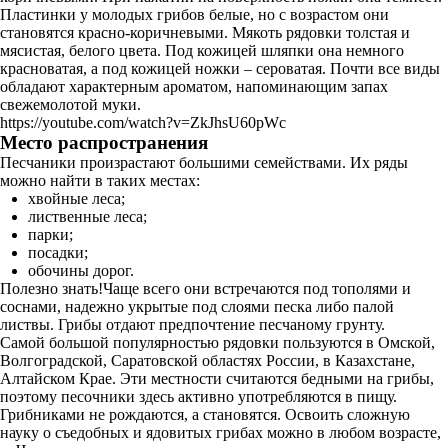
Пластинки у молодых грибов белые, но с возрастом они
становятся красно-коричневыми. Мякоть рядовки толстая и
мясистая, белого цвета. Под кожицей шляпки она немного
красноватая, а под кожицей ножки – сероватая. Почти все виды
обладают характерным ароматом, напоминающим запах
свежемолотой муки.
https://youtube.com/watch?v=ZkJhsU60pWc
Место распространения
Песчаники произрастают большими семействами. Их ряды
можно найти в таких местах:
хвойные леса;
лиственные леса;
парки;
посадки;
обочины дорог.
Полезно знать!Чаще всего они встречаются под тополями и
соснами, надежно укрытые под слоями песка либо палой
листвы. Грибы отдают предпочтение песчаному грунту.
Самой большой популярностью рядовки пользуются в Омской,
Волгоградской, Саратовской областях России, в Казахстане,
Алтайском Крае. Эти местности считаются бедными на грибы,
поэтому песочники здесь активно употребляются в пищу.
Грибниками не рождаются, а становятся. Освоить сложную
науку о съедобных и ядовитых грибах можно в любом возрасте,