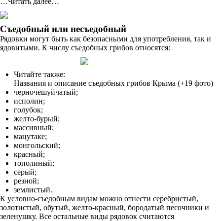
…Читать далее…
Съедобный или несъедобный
Рядовки могут быть как безопасными для употребления, так и
ядовитыми. К числу съедобных грибов относятся:
Читайте также:
Названия и описание съедобных грибов Крыма (+19 фото)
черночешуйчатый;
исполин;
голубок;
желто-бурый;
массивный;
мацутаке;
монгольский;
красный;
тополиный;
серый;
резной;
землистый.
К условно-съедобным видам можно отнести серебристый,
золотистый, обутый, желто-красный, бородатый песочники и
зеленушку. Все остальные виды рядовок считаются