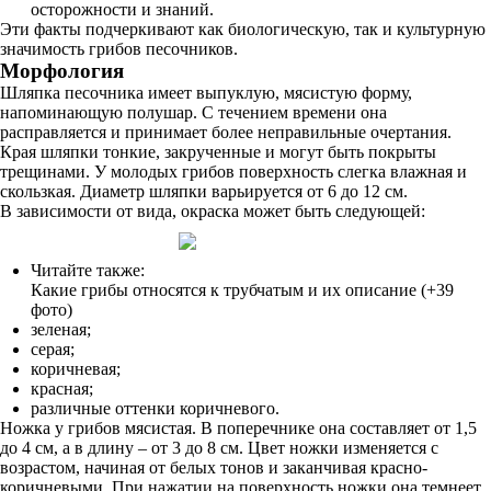
осторожности и знаний.
Эти факты подчеркивают как биологическую, так и культурную
значимость грибов песочников.
Морфология
Шляпка песочника имеет выпуклую, мясистую форму,
напоминающую полушар. С течением времени она
расправляется и принимает более неправильные очертания.
Края шляпки тонкие, закрученные и могут быть покрыты
трещинами. У молодых грибов поверхность слегка влажная и
скользкая. Диаметр шляпки варьируется от 6 до 12 см.
В зависимости от вида, окраска может быть следующей:
Читайте также:
Какие грибы относятся к трубчатым и их описание (+39
фото)
зеленая;
серая;
коричневая;
красная;
различные оттенки коричневого.
Ножка у грибов мясистая. В поперечнике она составляет от 1,5
до 4 см, а в длину – от 3 до 8 см. Цвет ножки изменяется с
возрастом, начиная от белых тонов и заканчивая красно-
коричневыми. При нажатии на поверхность ножки она темнеет.