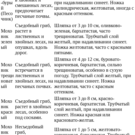
-буры
при надавливании синеет. Ножка
смешанных лесах,
й
цилиндрическая, желтоватая, иногда с
предпочитает
(Песо
красным оттенком.
песчаные почвы.
чник)
Съедобный гриб,
Шляпка от 3 до 10 см, оливково-
Мохо
растет в
зеленая, бархатистая, часто
вик
лиственных и
трещиноватая. Трубчатый слой
зелен
хвойных лесах, на
желтый, при надавливании синеет.
ый
опушках, вдоль
Ножка желтоватая, часто с красными
дорог.
пятнами.
Шляпка от 4 до 12 см, буровато-
Мохо
Съедобный гриб,
коричневая, бархатистая, сильно
вик
встречается в
трещиноватая, особенно в сухую
трещи
лиственных и
погоду. Трубчатый слой желтый, при
новат
хвойных лесах, на
надавливании синеет. Ножка
ый
песчаных почвах.
желтоватая, часто с красным
оттенком.
Шляпка от 3 до 8 см, красно-
Мохо
Съедобный гриб,
коричневая, бархатистая. Трубчатый
вик
растет в хвойных
слой желтый, при надавливании
красн
лесах, особенно
синеет. Ножка красная или
ый
под соснами.
красновато-желтая.
Мохо
Несъедобный
Шляпка от 1 до 5 см, желтовато-
вик
гриб,
коричневая, бархатистая. Трубчатый