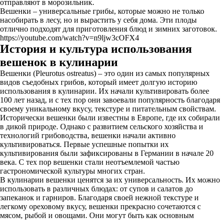
отправляют в морозильник.
Вешенки – универсальные грибы, которые можно не только
насобирать в лесу, но и вырастить у себя дома. Эти плоды
отлично подходят для приготовления блюд и зимних заготовок.
https://youtube.com/watch?v=n9ljw3cOFX4
История и культура использования
вешенок в кулинарии
Вешенки (Pleurotus ostreatus) – это один из самых популярных
видов съедобных грибов, который имеет долгую историю
использования в кулинарии. Их начали культивировать более
100 лет назад, и с тех пор они завоевали популярность благодаря
своему уникальному вкусу, текстуре и питательным свойствам.
Исторически вешенки были известны в Европе, где их собирали
в дикой природе. Однако с развитием сельского хозяйства и
технологий грибоводства, вешенки начали активно
культивироваться. Первые успешные попытки их
культивирования были зафиксированы в Германии в начале 20
века. С тех пор вешенки стали неотъемлемой частью
гастрономической культуры многих стран.
В кулинарии вешенки ценятся за их универсальность. Их можно
использовать в различных блюдах: от супов и салатов до
запеканок и гарниров. Благодаря своей нежной текстуре и
легкому ореховому вкусу, вешенки прекрасно сочетаются с
мясом, рыбой и овощами. Они могут быть как основным