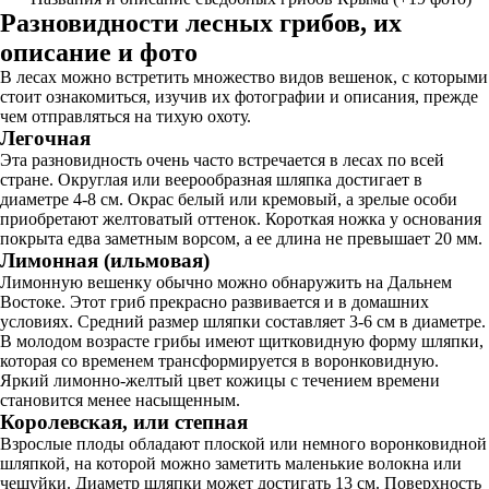
Разновидности лесных грибов, их
описание и фото
В лесах можно встретить множество видов вешенок, с которыми
стоит ознакомиться, изучив их фотографии и описания, прежде
чем отправляться на тихую охоту.
Легочная
Эта разновидность очень часто встречается в лесах по всей
стране. Округлая или веерообразная шляпка достигает в
диаметре 4-8 см. Окрас белый или кремовый, а зрелые особи
приобретают желтоватый оттенок. Короткая ножка у основания
покрыта едва заметным ворсом, а ее длина не превышает 20 мм.
Лимонная (ильмовая)
Лимонную вешенку обычно можно обнаружить на Дальнем
Востоке. Этот гриб прекрасно развивается и в домашних
условиях. Средний размер шляпки составляет 3-6 см в диаметре.
В молодом возрасте грибы имеют щитковидную форму шляпки,
которая со временем трансформируется в воронковидную.
Яркий лимонно-желтый цвет кожицы с течением времени
становится менее насыщенным.
Королевская, или степная
Взрослые плоды обладают плоской или немного воронковидной
шляпкой, на которой можно заметить маленькие волокна или
чешуйки. Диаметр шляпки может достигать 13 см. Поверхность