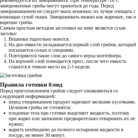
рекомендуется их замораживать. При температуре -18˚С
замороженные грибы могут храниться до года. Перед
замораживанием не следует мыть вешенки; их лучше очищать с
помощью сухой ткани. Замораживать можно как жареные, так и
вареные грибы.
Самым простым методом заготовки на зиму является сухая
засолка:
Вешенки тщательно моются.
На дно емкости укладывается первый слой грибов, который
посыпается солью и специями.
Повторяются такие слои до самого верха контейнера.
На верхний слой помещается пресс, после чего емкость
ставится в темное место на 2-3 недели.
Правила готовки блюд
Перед приготовлением грибов следует ознакомиться со
следующей информацией:
перед отвариванием продукт нарезают мелкими кусочками.
Целиком грибы не готовятся;
плодовые тела при готовке выделяют жидкость, поэтому
при жарке или запекании предварительно отваривать их не
нужно;
жарить необходимо до полного испарения жидкости в
посуде, не менее 30 минут.