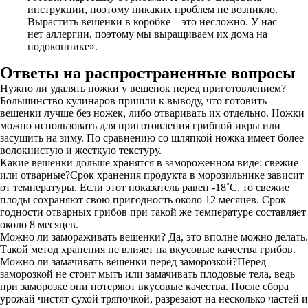
инструкции, поэтому никаких проблем не возникло.
Вырастить вешенки в коробке – это несложно. У нас
нет аллергии, поэтому мы выращиваем их дома на
подоконнике».
Ответы на распространенные вопросы
Нужно ли удалять ножки у вешенок перед приготовлением?
Большинство кулинаров пришли к выводу, что готовить
вешенки лучше без ножек, либо отваривать их отдельно. Ножки
можно использовать для приготовления грибной икры или
засушить на зиму. По сравнению со шляпкой ножка имеет более
волокнистую и жесткую текстуру.
Какие вешенки дольше хранятся в замороженном виде: свежие
или отварные?Срок хранения продукта в морозильнике зависит
от температуры. Если этот показатель равен -18˚С, то свежие
плоды сохраняют свою пригодность около 12 месяцев. Срок
годности отварных грибов при такой же температуре составляет
около 8 месяцев.
Можно ли замораживать вешенки? Да, это вполне можно делать.
Такой метод хранения не влияет на вкусовые качества грибов.
Можно ли замачивать вешенки перед заморозкой?Перед
заморозкой не стоит мыть или замачивать плодовые тела, ведь
при заморозке они потеряют вкусовые качества. После сбора
урожай чистят сухой тряпочкой, разрезают на несколько частей и