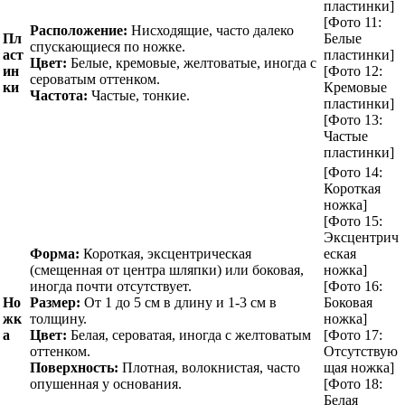
пластинки]
[Фото 11:
Расположение:
Нисходящие, часто далеко
Пл
Белые
спускающиеся по ножке.
аст
пластинки]
Цвет:
Белые, кремовые, желтоватые, иногда с
ин
[Фото 12:
сероватым оттенком.
ки
Кремовые
Частота:
Частые, тонкие.
пластинки]
[Фото 13:
Частые
пластинки]
[Фото 14:
Короткая
ножка]
[Фото 15:
Эксцентрич
Форма:
Короткая, эксцентрическая
еская
(смещенная от центра шляпки) или боковая,
ножка]
иногда почти отсутствует.
[Фото 16:
Но
Размер:
От 1 до 5 см в длину и 1-3 см в
Боковая
жк
толщину.
ножка]
а
Цвет:
Белая, сероватая, иногда с желтоватым
[Фото 17:
оттенком.
Отсутствую
Поверхность:
Плотная, волокнистая, часто
щая ножка]
опушенная у основания.
[Фото 18:
Белая