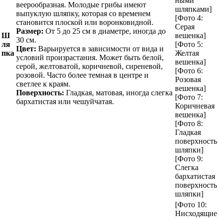
ными
веерообразная. Молодые грибы имеют
шляпками]
выпуклую шляпку, которая со временем
[Фото 4:
становится плоской или воронковидной.
Серая
Размер:
От 5 до 25 см в диаметре, иногда до
Ш
вешенка]
30 см.
ля
[Фото 5:
Цвет:
Варьируется в зависимости от вида и
пка
Желтая
условий произрастания. Может быть белой,
вешенка]
серой, желтоватой, коричневой, сиреневой,
[Фото 6:
розовой. Часто более темная в центре и
Розовая
светлее к краям.
вешенка]
Поверхность:
Гладкая, матовая, иногда слегка
[Фото 7:
бархатистая или чешуйчатая.
Коричневая
вешенка]
[Фото 8:
Гладкая
поверхность
шляпки]
[Фото 9:
Слегка
бархатистая
поверхность
шляпки]
[Фото 10:
Нисходящие