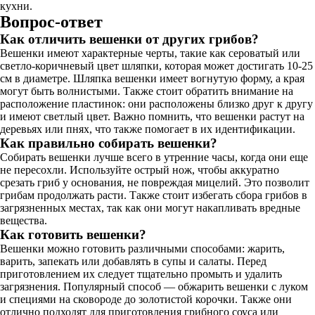
кухни.
Вопрос-ответ
Как отличить вешенки от других грибов?
Вешенки имеют характерные черты, такие как сероватый или
светло-коричневый цвет шляпки, которая может достигать 10-25
см в диаметре. Шляпка вешенки имеет вогнутую форму, а края
могут быть волнистыми. Также стоит обратить внимание на
расположение пластинок: они расположены близко друг к другу
и имеют светлый цвет. Важно помнить, что вешенки растут на
деревьях или пнях, что также помогает в их идентификации.
Как правильно собирать вешенки?
Собирать вешенки лучше всего в утренние часы, когда они еще
не пересохли. Используйте острый нож, чтобы аккуратно
срезать гриб у основания, не повреждая мицелий. Это позволит
грибам продолжать расти. Также стоит избегать сбора грибов в
загрязненных местах, так как они могут накапливать вредные
вещества.
Как готовить вешенки?
Вешенки можно готовить различными способами: жарить,
варить, запекать или добавлять в супы и салаты. Перед
приготовлением их следует тщательно промыть и удалить
загрязнения. Популярный способ — обжарить вешенки с луком
и специями на сковороде до золотистой корочки. Также они
отлично подходят для приготовления грибного соуса или