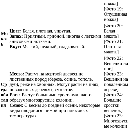
ножка]
[Фото 19:
Опушенная
ножка]
[Фото 20:
Цвет:
Белая, плотная, упругая.
Белая
Мя
Запах:
Приятный, грибной, иногда с легкими
мякоть]
кот
анисовыми нотками.
[Фото 21:
ь
Вкус:
Мягкий, нежный, сладковатый.
Плотная
мякоть]
[Фото 22:
Вешенки на
пне]
Место:
Растут на мертвой древесине
[Фото 23:
лиственных пород (береза, осина, тополь,
Вешенки на
Ср
дуб), реже на хвойных. Могут расти на пнях,
поваленном
еда
поваленных деревьях, сухостое.
дереве]
оби
Рост:
Растут большими сростками, часто
[Фото 24:
тан
образуя многоярусные колонии.
Большие
ия
Сезон:
С весны до поздней осени, некоторые
сростки
виды плодоносят зимой при плюсовых
вешенок]
температурах.
[Фото 25:
Многоярусн
ые колонии