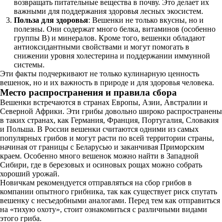
возвращать питательные вещества в почву. Это делает их
важными для поддержания здоровья лесных экосистем.
Польза для здоровья
: Вешенки не только вкусны, но и
полезны. Они содержат много белка, витаминов (особенно
группы B) и минералов. Кроме того, вешенки обладают
антиоксидантными свойствами и могут помогать в
снижении уровня холестерина и поддержании иммунной
системы.
Эти факты подчеркивают не только кулинарную ценность
вешенок, но и их важность в природе и для здоровья человека.
Место распространения и правила сбора
Вешенки встречаются в странах Европы, Азии, Австралии и
Северной Африки. Эти грибы довольно широко распространены
в таких странах, как Германия, Франция, Португалия, Словакия
и Польша. В России вешенки считаются одними из самых
популярных грибов и могут расти по всей территории страны,
начиная от границы с Беларусью и заканчивая Приморским
краем. Особенно много вешенок можно найти в Западной
Сибири, где в березовых и осиновых рощах можно собрать
хороший урожай.
Новичкам рекомендуется отправляться на сбор грибов в
компании опытного грибника, так как существует риск спутать
вешенку с несъедобными аналогами. Перед тем как отправиться
на «тихую охоту», стоит ознакомиться с различными видами
этого гриба.