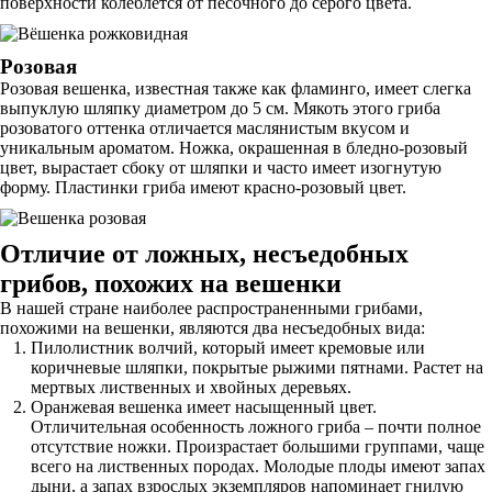
поверхности колеблется от песочного до серого цвета.
Розовая
Розовая вешенка, известная также как фламинго, имеет слегка
выпуклую шляпку диаметром до 5 см. Мякоть этого гриба
розоватого оттенка отличается маслянистым вкусом и
уникальным ароматом. Ножка, окрашенная в бледно-розовый
цвет, вырастает сбоку от шляпки и часто имеет изогнутую
форму. Пластинки гриба имеют красно-розовый цвет.
Отличие от ложных, несъедобных
грибов, похожих на вешенки
В нашей стране наиболее распространенными грибами,
похожими на вешенки, являются два несъедобных вида:
Пилолистник волчий, который имеет кремовые или
коричневые шляпки, покрытые рыжими пятнами. Растет на
мертвых лиственных и хвойных деревьях.
Оранжевая вешенка имеет насыщенный цвет.
Отличительная особенность ложного гриба – почти полное
отсутствие ножки. Произрастает большими группами, чаще
всего на лиственных породах. Молодые плоды имеют запах
дыни, а запах взрослых экземпляров напоминает гнилую