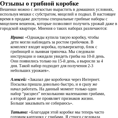
Отзывы о грибной коробке
Вешенки можно с легкостью вырастить в домашних условиях,
используя мешки с субстратом, мицелий и подвал. В настоящее
время в продаже доступны специальные грибные наборы с
мицелием вешенок, которые позволяют получить урожай даже в
городской квартире. Мнения о таких наборах различаются:
Ирина:
«Однажды купила такую коробку, чтобы
дети могли наблюдать за ростом грибочков. В
комплект входят коробка, пульверизатор, блок с
грибницей и льняная тряпочка. Мы следовали
инструкции и ожидали увидеть грибы на 10-й день.
Они появились только на 15-й день, а выросли за 4
дня. Такой набор подходит для получения 2-3
небольших урожаев».
Алексей:
«Заказал две коробочки через Интернет.
Посылка пришла довольно быстро, и я сразу же
начал работать. На данный момент только один
набор “расцвел” несколькими маленькими грибами,
а второй даже не проявляет признаков жизни.
Больше заказывать не собираюсь».
Татьяна:
«Благодаря этой коробке мы теперь часто
готовим картошку с грибами. Я строго следовала