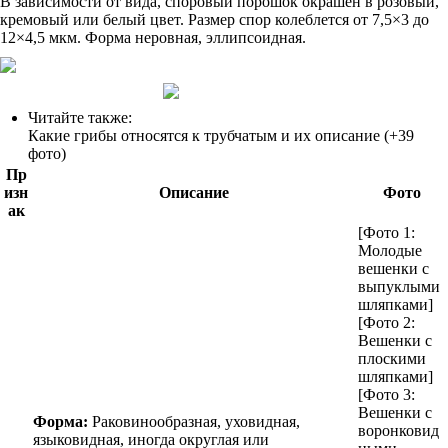
В зависимости от вида, споровый порошок окрашен в розовый,
кремовый или белый цвет. Размер спор колеблется от 7,5×3 до
12×4,5 мкм. Форма неровная, эллипсоидная.
Читайте также:
Какие грибы относятся к трубчатым и их описание (+39
фото)
Пр
изн
Описание
Фото
ак
[Фото 1:
Молодые
вешенки с
выпуклыми
шляпками]
[Фото 2:
Вешенки с
плоскими
шляпками]
[Фото 3:
Вешенки с
Форма:
Раковинообразная, уховидная,
воронковид
языковидная, иногда округлая или