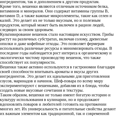
ингредиентом, так и дополнением к другим продуктам.
Кроме того, вешенки являются отличным источником белка,
витаминов и минералов. Они содержат витамины группы B,
витамин D, а также важные микроэлементы, такие как селен и
калий. Это делает их не только вкусным, но и полезным
продуктом, который может быть включен в рацион людей,
следящих за своим здоровьем.
Культивирование вешенок стало настоящим искусством. Грибы
растут на различных субстратах, включая солому, древесные
опилки и даже кофейные отходы. Это позволяет фермерам
использовать различные ресурсы и минимизировать отходы. В
последние годы наблюдается рост интереса к органическому и
экологически чистому производству вешенок, что также
способствует их популярности.
Вешенки также активно используются в гастрономии благодаря
своей способности впитывать ароматы и вкусы других
ингредиентов. Это делает их идеальными для приготовления
соусов, маринадов и начинок. Шеф-повара по всему миру
экспериментируют с вешенками, добавляя их в блюда, чтобы
создать новые вкусовые сочетания и текстуры.
Таким образом, вешенки не только имеют богатую историю и
культуру использования в кулинарии, но и продолжают
вдохновлять поваров и любителей готовить на протяжении
многих лет. Их универсальность и питательные свойства делают
их важным элементом как традиционной, так и современной