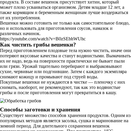
продукта. В составе вешенок присутствует хитин, который
может плохо усваиваться организмом. Детям младше 12 лет, а
также кормящим и беременным женщинам лучше воздержаться
от их употребления.
Вешенки можно готовить не только как самостоятельное блюдо,
но и использовать для приготовления соусов, намазок и
различных начинок.
https://youtube.com/watch?v=B0zSEbhWUhc
Как чистить грибы вешенки?
Перед приготовлением плодовые тела нужно чистить, иначе они
потеряют вкусовые качества и станут водянистыми. Вымачивать
их не надо, ведь на поверхности практически не бывает пыли
или грязи. Урожай тщательно перебирают и выбраковывают
сухие, червивые или подгнившие. Затем с каждого экземпляра
снимают кожицу и промывают под струей воды.
Покупные вешенки не нуждаются в чистке — пленочку с них
снимать, наоборот, не рекомендуют, так как это водянистые
грибы и после приготовления могут превратиться в кашу.
Способы заготовки и хранения
Существует множество способов хранения продуктов. Одним из
популярных методов является засолка, сушка и маринование на
зимний период. Для длительного сохранения вешенок