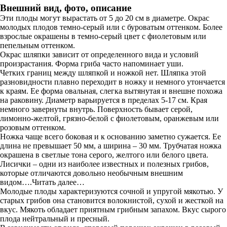
Внешний вид, фото, описание
Эти плоды могут вырастать от 5 до 20 см в диаметре. Окрас
молодых плодов темно-серый или с буроватым оттенком. Более
взрослые окрашены в темно-серый цвет с фиолетовым или
пепельным оттенком.
Окрас шляпки зависит от определенного вида и условий
произрастания. Форма гриба часто напоминает уши.
Четких границ между шляпкой и ножкой нет. Шляпка этой
разновидности плавно переходит в ножку и немного утончается
к краям. Ее форма овальная, слегка вытянутая и внешне похожа
на раковину. Диаметр варьируется в пределах 5-17 см. Края
немного завернуты внутрь. Поверхность бывает серой,
лимонно-желтой, грязно-белой с фиолетовым, оранжевым или
розовым оттенком.
Ножка чаще всего боковая и к основанию заметно сужается. Ее
длина не превышает 50 мм, а ширина – 30 мм. Трубчатая ножка
окрашена в светлые тона серого, желтого или белого цвета.
Лисички – одни из наиболее известных и полезных грибов,
которые отличаются довольно необычным внешним
видом….Читать далее…
Молодые плоды характеризуются сочной и упругой мякотью. У
старых грибов она становится волокнистой, сухой и жесткой на
вкус. Мякоть обладает приятным грибным запахом. Вкус сырого
плода нейтральный и пресный.