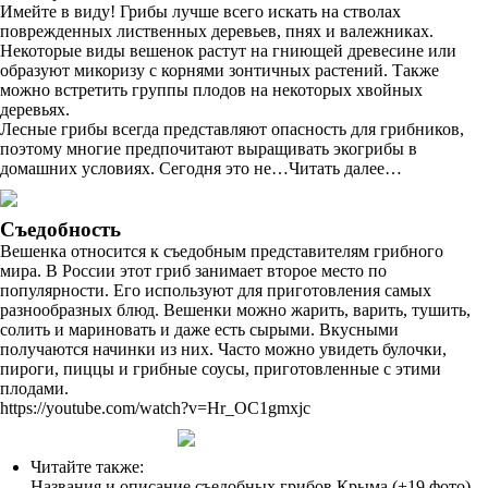
Имейте в виду! Грибы лучше всего искать на стволах
поврежденных лиственных деревьев, пнях и валежниках.
Некоторые виды вешенок растут на гниющей древесине или
образуют микоризу с корнями зонтичных растений. Также
можно встретить группы плодов на некоторых хвойных
деревьях.
Лесные грибы всегда представляют опасность для грибников,
поэтому многие предпочитают выращивать экогрибы в
домашних условиях. Сегодня это не…Читать далее…
Съедобность
Вешенка относится к съедобным представителям грибного
мира. В России этот гриб занимает второе место по
популярности. Его используют для приготовления самых
разнообразных блюд. Вешенки можно жарить, варить, тушить,
солить и мариновать и даже есть сырыми. Вкусными
получаются начинки из них. Часто можно увидеть булочки,
пироги, пиццы и грибные соусы, приготовленные с этими
плодами.
https://youtube.com/watch?v=Hr_OC1gmxjc
Читайте также:
Названия и описание съедобных грибов Крыма (+19 фото)