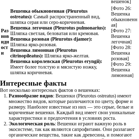
вешенок]
[Фото 26:
Вешенка обыкновенная (Pleurotus
Вешенка
ostreatus):
Самый распространенный вид,
обыкновенн
шляпка серая или серо-коричневая.
ая]
Вешенка легочная (Pleurotus pulmonarius):
Раз
[Фото 27:
Шляпка светлая, беловатая или кремовая.
нов
Вешенка
Вешенка розовая (Pleurotus djamor):
идн
легочная]
Шляпка ярко-розовая.
ост
[Фото 28:
Вешенка лимонная (Pleurotus
и
Вешенка
citrinopileatus):
Шляпка ярко-желтая.
розовая]
Вешенка королевская (Pleurotus eryngii):
[Фото 29:
Имеет более толстую и мясистую ножку,
Вешенка
шляпка коричневая.
лимонная]
Интересные факты
Вот несколько интересных фактов о вешенках:
Разнообразие видов
: Вешенки (Pleurotus ostreatus) имеют
множество видов, которые различаются по цвету, форме и
размеру. Наиболее известные из них — это серые, белые и
коричневые вешенки. Каждый вид имеет свои уникальные
характеристики и предпочтения в условиях роста.
Экологическая роль
: Вешенки играют важную роль в
экосистеме, так как являются сапрофитами. Они разлагают
органические вещества, такие как древесина, и помогают