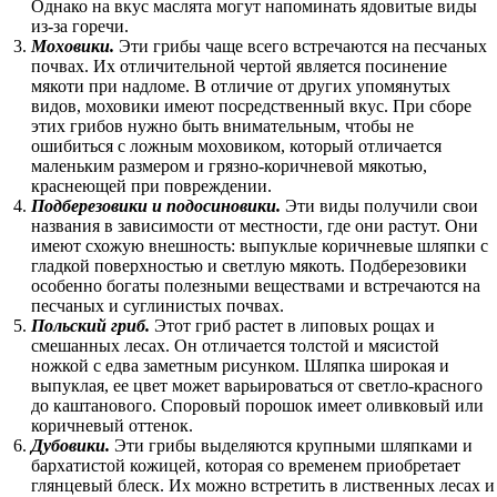
Однако на вкус маслята могут напоминать ядовитые виды
из-за горечи.
Моховики.
Эти грибы чаще всего встречаются на песчаных
почвах. Их отличительной чертой является посинение
мякоти при надломе. В отличие от других упомянутых
видов, моховики имеют посредственный вкус. При сборе
этих грибов нужно быть внимательным, чтобы не
ошибиться с ложным моховиком, который отличается
маленьким размером и грязно-коричневой мякотью,
краснеющей при повреждении.
Подберезовики и подосиновики.
Эти виды получили свои
названия в зависимости от местности, где они растут. Они
имеют схожую внешность: выпуклые коричневые шляпки с
гладкой поверхностью и светлую мякоть. Подберезовики
особенно богаты полезными веществами и встречаются на
песчаных и суглинистых почвах.
Польский гриб.
Этот гриб растет в липовых рощах и
смешанных лесах. Он отличается толстой и мясистой
ножкой с едва заметным рисунком. Шляпка широкая и
выпуклая, ее цвет может варьироваться от светло-красного
до каштанового. Споровый порошок имеет оливковый или
коричневый оттенок.
Дубовики.
Эти грибы выделяются крупными шляпками и
бархатистой кожицей, которая со временем приобретает
глянцевый блеск. Их можно встретить в лиственных лесах и