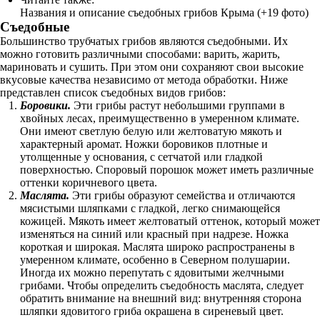
Названия и описание съедобных грибов Крыма (+19 фото)
Съедобные
Большинство трубчатых грибов являются съедобными. Их
можно готовить различными способами: варить, жарить,
мариновать и сушить. При этом они сохраняют свои высокие
вкусовые качества независимо от метода обработки. Ниже
представлен список съедобных видов грибов:
Боровики.
Эти грибы растут небольшими группами в
хвойных лесах, преимущественно в умеренном климате.
Они имеют светлую белую или желтоватую мякоть и
характерный аромат. Ножки боровиков плотные и
утолщенные у основания, с сетчатой или гладкой
поверхностью. Споровый порошок может иметь различные
оттенки коричневого цвета.
Маслята.
Эти грибы образуют семейства и отличаются
мясистыми шляпками с гладкой, легко снимающейся
кожицей. Мякоть имеет желтоватый оттенок, который может
изменяться на синий или красный при надрезе. Ножка
короткая и широкая. Маслята широко распространены в
умеренном климате, особенно в Северном полушарии.
Иногда их можно перепутать с ядовитыми желчными
грибами. Чтобы определить съедобность маслята, следует
обратить внимание на внешний вид: внутренняя сторона
шляпки ядовитого гриба окрашена в сиреневый цвет.