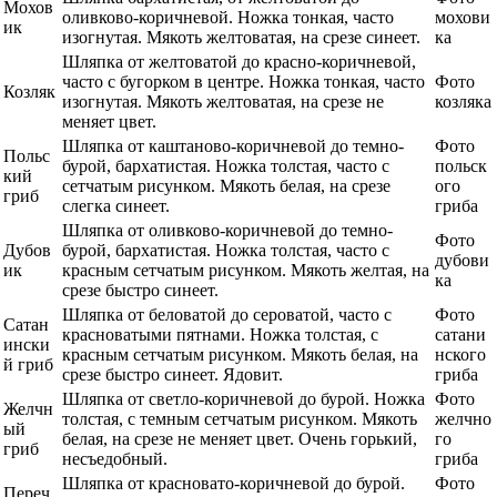
Мохов
оливково-коричневой. Ножка тонкая, часто
мохови
ик
изогнутая. Мякоть желтоватая, на срезе синеет.
ка
Шляпка от желтоватой до красно-коричневой,
часто с бугорком в центре. Ножка тонкая, часто
Фото
Козляк
изогнутая. Мякоть желтоватая, на срезе не
козляка
меняет цвет.
Шляпка от каштаново-коричневой до темно-
Фото
Польс
бурой, бархатистая. Ножка толстая, часто с
польск
кий
сетчатым рисунком. Мякоть белая, на срезе
ого
гриб
слегка синеет.
гриба
Шляпка от оливково-коричневой до темно-
Фото
Дубов
бурой, бархатистая. Ножка толстая, часто с
дубови
ик
красным сетчатым рисунком. Мякоть желтая, на
ка
срезе быстро синеет.
Шляпка от беловатой до сероватой, часто с
Фото
Сатан
красноватыми пятнами. Ножка толстая, с
сатани
ински
красным сетчатым рисунком. Мякоть белая, на
нского
й гриб
срезе быстро синеет. Ядовит.
гриба
Шляпка от светло-коричневой до бурой. Ножка
Фото
Желчн
толстая, с темным сетчатым рисунком. Мякоть
желчно
ый
белая, на срезе не меняет цвет. Очень горький,
го
гриб
несъедобный.
гриба
Шляпка от красновато-коричневой до бурой.
Фото
Переч