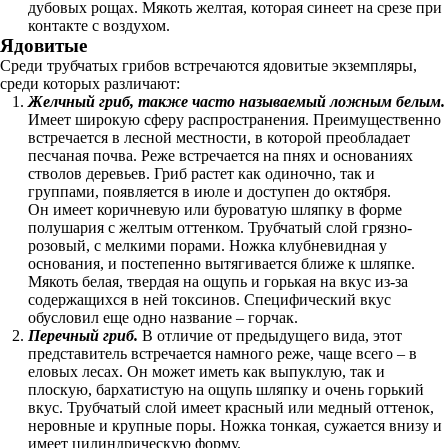
дубовых рощах. Мякоть желтая, которая синеет на срезе при
контакте с воздухом.
Ядовитые
Среди трубчатых грибов встречаются ядовитые экземпляры,
среди которых различают:
Желчный гриб, также часто называемый ложным белым.
Имеет широкую сферу распространения. Преимущественно
встречается в лесной местности, в которой преобладает
песчаная почва. Реже встречается на пнях и основаниях
стволов деревьев. Гриб растет как одиночно, так и
группами, появляется в июле и доступен до октября.
Он имеет коричневую или буроватую шляпку в форме
полушария с желтым оттенком. Трубчатый слой грязно-
розовый, с мелкими порами. Ножка клубневидная у
основания, и постепенно вытягивается ближе к шляпке.
Мякоть белая, твердая на ощупь и горькая на вкус из-за
содержащихся в ней токсинов. Специфический вкус
обусловил еще одно название – горчак.
Перечный гриб.
В отличие от предыдущего вида, этот
представитель встречается намного реже, чаще всего – в
еловых лесах. Он может иметь как выпуклую, так и
плоскую, бархатистую на ощупь шляпку и очень горький
вкус. Трубчатый слой имеет красный или медный оттенок,
неровные и крупные поры. Ножка тонкая, сужается внизу и
имеет цилиндрическую форму.