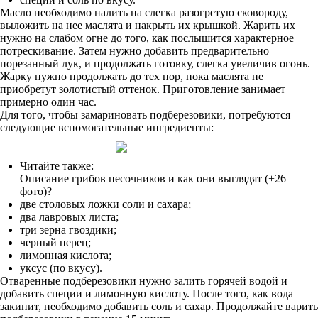
Масло необходимо налить на слегка разогретую сковороду,
выложить на нее маслята и накрыть их крышкой. Жарить их
нужно на слабом огне до того, как послышится характерное
потрескивание. Затем нужно добавить предварительно
порезанный лук, и продолжать готовку, слегка увеличив огонь.
Жарку нужно продолжать до тех пор, пока маслята не
приобретут золотистый оттенок. Приготовление занимает
примерно один час.
Для того, чтобы замариновать подберезовики, потребуются
следующие вспомогательные ингредиенты:
Читайте также:
Описание грибов песочников и как они выглядят (+26
фото)?
две столовых ложки соли и сахара;
два лавровых листа;
три зерна гвоздики;
черный перец;
лимонная кислота;
уксус (по вкусу).
Отваренные подберезовики нужно залить горячей водой и
добавить специи и лимонную кислоту. После того, как вода
закипит, необходимо добавить соль и сахар. Продолжайте варить