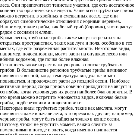
леса. Они предпочитают тенистые участки, где есть достаточное
количество органических веществ. Чаще всего трубчатые грибы
можно встретить в хвойных и смешанных лесах, где они
образуют симбиотические отношения с корнями деревьев.
Например, такие грибы, как белый гриб (боровик), часто растут
рядом с соснами и елями.
Кроме лесов, трубчатые грибы также могут встречаться на
открытых пространствах, таких как луга и поля, особенно в тех
местах, где есть разреженная растительность. Некоторые виды,
например, подосиновики, могут расти на опушках лесов или
вблизи водоемов, где почва более влажная.
Сезонность также играет важную роль в поиске трубчатых
грибов. В большинстве регионов трубчатые грибы начинают
появляться весной, когда температура воздуха начинает
повышаться, и продолжают расти до поздней осени. Наиболее
активный период сбора грибов обычно приходится на август и
сентябрь, когда условия для их роста наиболее благоприятны. В
это время можно встретить множество видов, включая белые
грибы, подберезовики и подосиновики.
Некоторые виды трубчатых грибов, такие как маслята, могут
появляться даже в начале лета, в то время как другие, например,
черные грибы, могут быть найдены только в конце осени.
Поэтому, чтобы не упустить момент, важно следить за
изменениями в погоде и знать, когда именно начинается