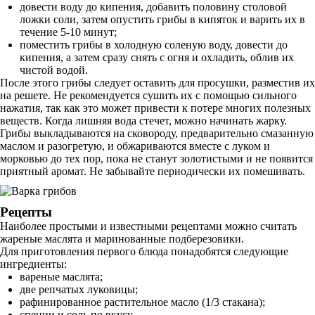
довести воду до кипения, добавить половину столовой
ложки соли, затем опустить грибы в кипяток и варить их в
течение 5-10 минут;
поместить грибы в холодную соленую воду, довести до
кипения, а затем сразу снять с огня и охладить, облив их
чистой водой.
После этого грибы следует оставить для просушки, разместив их
на решете. Не рекомендуется сушить их с помощью сильного
нажатия, так как это может привести к потере многих полезных
веществ. Когда лишняя вода стечет, можно начинать жарку.
Грибы выкладываются на сковороду, предварительно смазанную
маслом и разогретую, и обжариваются вместе с луком и
морковью до тех пор, пока не станут золотистыми и не появится
приятный аромат. Не забывайте периодически их помешивать.
Рецепты
Наиболее простыми и известными рецептами можно считать
жареные маслята и маринованные подберезовики.
Для приготовления первого блюда понадобятся следующие
ингредиенты:
вареные маслята;
две репчатых луковицы;
рафинированное растительное масло (1/3 стакана);
специи и соль по вкусу.