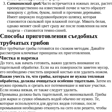
Сатанинский гриб.
Часто встречается в южных лесах, растет
преимущественно на известковой почве и часто образует
микоризу с дубом, буком, липой и прочими деревьями.
Имеет широкую подушкообразную шляпку, которая
становится скользкой при влажной погоде. Мякоть белая,
однако меняет свой цвет сразу же после появления на нем
надреза – становится темно-синей.
Способы приготовления съедобных
трубчатых грибов
Все трубчатые грибы готовятся по схожим методам. Давайте
рассмотрим ключевые принципы их приготовления.
Чистка и нарезка
До того, как начать готовить, важно уделить внимание их
тщательной обработке. Если на их поверхности заметен мусор,
его необходимо счистить широкой кистью или удалить ножом.
Важно учесть то, что грибы, которым не нужна тепловая
обработка, должны очищаться особенно тщательно.
Затем их
нужно промыть и срезать все потемневшие и мягкие участки.
Если ножка вязкая, ее также следует удалить.
Промывка должна быть тщательной, но минимальной. Грибы
для жарки и сушки обмывать водой обычно не нужно. Те,
которые используются для других видов готовки, после
промывания необходимо откинуть на сито или решето, чтобы