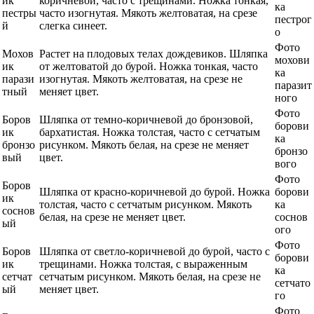
ик
коричневой, часто с трещинами. Ножка тонкая,
ка
пестры
часто изогнутая. Мякоть желтоватая, на срезе
пестрог
й
слегка синеет.
о
Фото
Мохов
Растет на плодовых телах дождевиков. Шляпка
мохови
ик
от желтоватой до бурой. Ножка тонкая, часто
ка
парази
изогнутая. Мякоть желтоватая, на срезе не
паразит
тный
меняет цвет.
ного
Фото
Боров
Шляпка от темно-коричневой до бронзовой,
борови
ик
бархатистая. Ножка толстая, часто с сетчатым
ка
бронзо
рисунком. Мякоть белая, на срезе не меняет
бронзо
вый
цвет.
вого
Фото
Боров
Шляпка от красно-коричневой до бурой. Ножка
борови
ик
толстая, часто с сетчатым рисунком. Мякоть
ка
соснов
белая, на срезе не меняет цвет.
соснов
ый
ого
Фото
Боров
Шляпка от светло-коричневой до бурой, часто с
борови
ик
трещинами. Ножка толстая, с выраженным
ка
сетчат
сетчатым рисунком. Мякоть белая, на срезе не
сетчато
ый
меняет цвет.
го
Фото