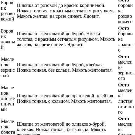
Боров
Шляпка от розовой до красно-коричневой.
борови
ик
Ножка толстая, с красным сетчатым рисунком.
ка
розово
Мякоть желтая, на срезе синеет. Ядовит.
розово
кожий
кожего
Фото
Боров
Шляпка от желтоватой до бурой. Ножка
борови
ик
толстая, с красным сетчатым рисунком. Мякоть
ка
ложны
желтая, на срезе синеет. Ядовит.
ложног
й
о
Фото
Масле
маслен
нок
Шляпка от желтоватой до бурой, клейкая.
ка
зернис
Ножка тонкая, без кольца. Мякоть желтоватая.
зернист
тый
ого
Фото
Масле
маслен
нок
Шляпка от желтоватой до оранжевой, клейкая.
ка
листве
Ножка тонкая, с кольцом. Мякоть желтоватая.
листве
нничн
ннично
ый
го
Фото
Масле
Шляпка от желтоватой до оливково-бурой,
маслен
нок
клейкая. Ножка тонкая, без кольца. Мякоть
ка
болотн
желтоватая.
болотн