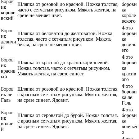
Боров
Шляпка от розовой до красной. Ножка толстая,
борови
ик
часто с сетчатым рисунком. Мякоть желтая, на
ка
короле
срезе не меняет цвет.
короле
вский
вского
Фото
Боров
Шляпка от беловатой до желтоватой. Ножка
борови
ик
толстая, часто с сетчатым рисунком. Мякоть
ка
девичи
белая, на срезе не меняет цвет.
девичь
й
его
Фото
Боров
Шляпка от красной до красно-коричневой.
борови
ик
Ножка толстая, часто с сетчатым рисунком.
ка
красив
Мякоть желтая, на срезе синеет.
красив
ый
ого
Фото
Боров
Шляпка от розовой до красной. Ножка толстая,
борови
ик ле
с красным сетчатым рисунком. Мякоть желтая,
ка ле
Галь
на срезе синеет. Ядовит.
Галь
Фото
Боров
Шляпка от сероватой до бурой. Ножка толстая,
борови
ик
с красным сетчатым рисунком. Мякоть желтая,
ка
волчи
на срезе синеет. Ядовит.
волчьег
й
о
Фото