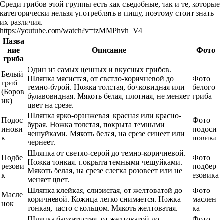
Среди грибов этой группы есть как съедобные, так и те, которые
категорически нельзя употреблять в пищу, поэтому стоит знать
их различия.
https://youtube.com/watch?v=tzMMPhvh_V4
Назва
ние
Описание
Фото
гриба
Один из самых ценных и вкусных грибов.
Белый
Шляпка мясистая, от светло-коричневой до
Фото
гриб
темно-бурой. Ножка толстая, бочковидная или
белого
(Боров
булавовидная. Мякоть белая, плотная, не меняет
гриба
ик)
цвет на срезе.
Шляпка ярко-оранжевая, красная или красно-
Подос
Фото
бурая. Ножка толстая, покрыта темными
инови
подоси
чешуйками. Мякоть белая, на срезе синеет или
к
новика
чернеет.
Шляпка от светло-серой до темно-коричневой.
Подбе
Фото
Ножка тонкая, покрыта темными чешуйками.
резови
подбер
Мякоть белая, на срезе слегка розовеет или не
к
езовика
меняет цвет.
Шляпка клейкая, слизистая, от желтоватой до
Фото
Масле
коричневой. Кожица легко снимается. Ножка
маслен
нок
тонкая, часто с кольцом. Мякоть желтоватая.
ка
Шляпка бархатистая, от желтоватой до
Фото