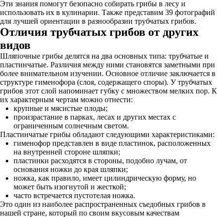
Эти знания помогут безопасно собирать грибы в лесу и
использовать их в кулинарии. Также представим 39 фотографий
для лучшей ориентации в разнообразии трубчатых грибов.
Отличия трубчатых грибов от других
видов
Шляпочные грибы делятся на два основных типа: трубчатые и
пластинчатые. Различия между ними становятся заметными при
более внимательном изучении. Основное отличие заключается в
структуре гименофора (слоя, содержащего споры). У трубчатых
грибов этот слой напоминает губку с множеством мелких пор. К
их характерным чертам можно отнести:
крупные и мясистые плоды;
произрастание в парках, лесах и других местах с
ограниченным солнечным светом.
Пластинчатые грибы обладают следующими характеристиками:
гименофор представлен в виде пластинок, расположенных
на внутренней стороне шляпки;
пластинки расходятся в стороны, подобно лучам, от
основания ножки до края шляпки;
ножка, как правило, имеет цилиндрическую форму, но
может быть изогнутой и жесткой;
часто встречается пустотелая ножка.
Это один из наиболее распространенных съедобных грибов в
нашей стране, который по своим вкусовым качествам