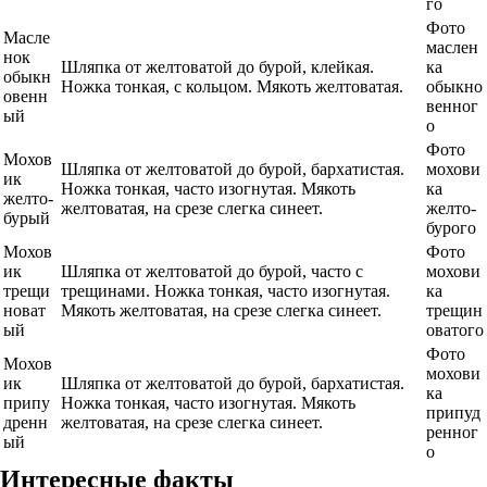
го
Фото
Масле
маслен
нок
Шляпка от желтоватой до бурой, клейкая.
ка
обыкн
Ножка тонкая, с кольцом. Мякоть желтоватая.
обыкно
овенн
венног
ый
о
Фото
Мохов
Шляпка от желтоватой до бурой, бархатистая.
мохови
ик
Ножка тонкая, часто изогнутая. Мякоть
ка
желто-
желтоватая, на срезе слегка синеет.
желто-
бурый
бурого
Мохов
Фото
ик
Шляпка от желтоватой до бурой, часто с
мохови
трещи
трещинами. Ножка тонкая, часто изогнутая.
ка
новат
Мякоть желтоватая, на срезе слегка синеет.
трещин
ый
оватого
Фото
Мохов
мохови
ик
Шляпка от желтоватой до бурой, бархатистая.
ка
припу
Ножка тонкая, часто изогнутая. Мякоть
припуд
дренн
желтоватая, на срезе слегка синеет.
ренног
ый
о
Интересные факты