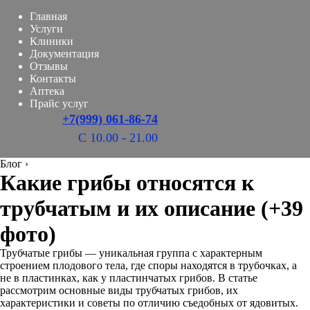
Главная
Услуги
Клиники
Документация
Отзывы
Контакты
Аптека
Прайс услуг
+7(999) 061-86-74
С 10.00 - 21.00
Блог
›
Какие грибы относятся к
трубчатым и их описание (+39
фото)
Трубчатые грибы — уникальная группа с характерным
строением плодового тела, где споры находятся в трубочках, а
не в пластинках, как у пластинчатых грибов. В статье
рассмотрим основные виды трубчатых грибов, их
характеристики и советы по отличию съедобных от ядовитых.