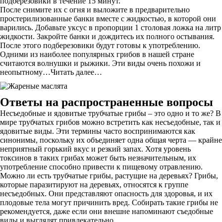
подберезовики в течение 15 минут.
После снимите их с огня и выложите в предварительно
простерилизованные банки вместе с жидкостью, в которой они
варились. Добавьте уксус в пропорции 1 столовая ложка на литр
жидкости. Закройте банки и дождитесь их полного остывания.
После этого подберезовики будут готовы к употреблению.
Одними из наиболее популярных грибов в нашей стране
считаются волнушки и рыжики. Эти виды очень похожи и
неопытному…Читать далее…
Ответы на распространенные вопросы
Несъедобные и ядовитые трубчатые грибы – это одно и то же? В
мире трубчатых грибов можно встретить как несъедобные, так и
ядовитые виды. Эти термины часто воспринимаются как
синонимы, поскольку их объединяет одна общая черта — крайне
неприятный горький вкус и резкий запах. Хотя уровень
токсинов в таких грибах может быть незначительным, их
употребление способно привести к пищевому отравлению.
Можно ли есть трубчатые грибы, растущие на деревьях? Грибы,
которые паразитируют на деревьях, относятся к группе
несъедобных. Они представляют опасность для здоровья, и их
плодовые тела могут причинить вред. Собирать такие грибы не
рекомендуется, даже если они внешне напоминают съедобные
виды и выглядят привлекательно.