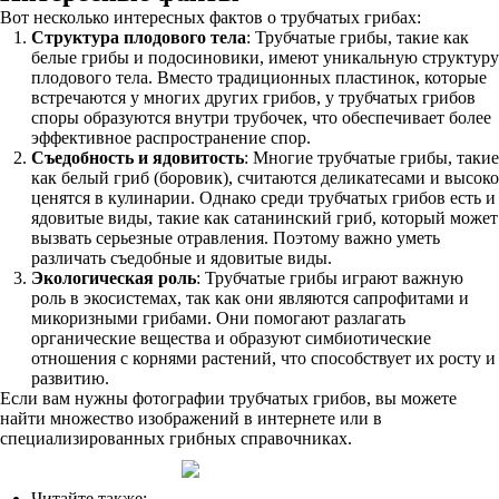
Вот несколько интересных фактов о трубчатых грибах:
Структура плодового тела
: Трубчатые грибы, такие как
белые грибы и подосиновики, имеют уникальную структуру
плодового тела. Вместо традиционных пластинок, которые
встречаются у многих других грибов, у трубчатых грибов
споры образуются внутри трубочек, что обеспечивает более
эффективное распространение спор.
Съедобность и ядовитость
: Многие трубчатые грибы, такие
как белый гриб (боровик), считаются деликатесами и высоко
ценятся в кулинарии. Однако среди трубчатых грибов есть и
ядовитые виды, такие как сатанинский гриб, который может
вызвать серьезные отравления. Поэтому важно уметь
различать съедобные и ядовитые виды.
Экологическая роль
: Трубчатые грибы играют важную
роль в экосистемах, так как они являются сапрофитами и
микоризными грибами. Они помогают разлагать
органические вещества и образуют симбиотические
отношения с корнями растений, что способствует их росту и
развитию.
Если вам нужны фотографии трубчатых грибов, вы можете
найти множество изображений в интернете или в
специализированных грибных справочниках.
Читайте также: