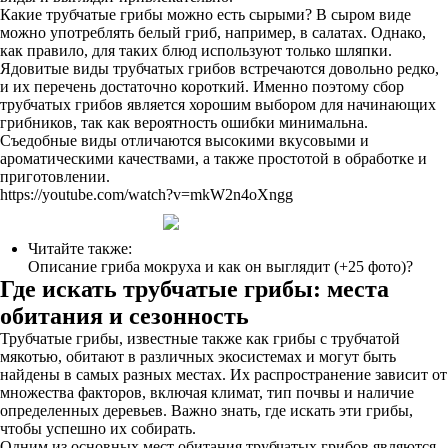
Какие трубчатые грибы можно есть сырыми? В сыром виде
можно употреблять белый гриб, например, в салатах. Однако,
как правило, для таких блюд используют только шляпки.
Ядовитые виды трубчатых грибов встречаются довольно редко,
и их перечень достаточно короткий. Именно поэтому сбор
трубчатых грибов является хорошим выбором для начинающих
грибников, так как вероятность ошибки минимальна.
Съедобные виды отличаются высокими вкусовыми и
ароматическими качествами, а также простотой в обработке и
приготовлении.
https://youtube.com/watch?v=mkW2n4oXngg
Читайте также:
Описание гриба мокруха и как он выглядит (+25 фото)?
Где искать трубчатые грибы: места
обитания и сезонность
Трубчатые грибы, известные также как грибы с трубчатой
мякотью, обитают в различных экосистемах и могут быть
найдены в самых разных местах. Их распространение зависит от
множества факторов, включая климат, тип почвы и наличие
определенных деревьев. Важно знать, где искать эти грибы,
чтобы успешно их собирать.
Одним из основных мест обитания трубчатых грибов являются