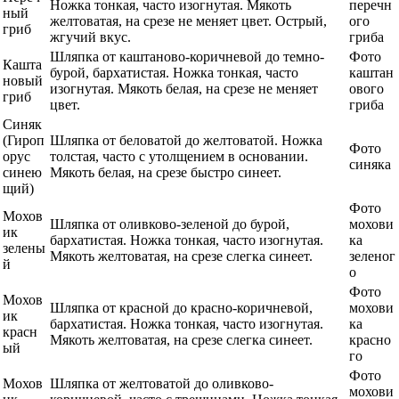
Ножка тонкая, часто изогнутая. Мякоть
перечн
ный
желтоватая, на срезе не меняет цвет. Острый,
ого
гриб
жгучий вкус.
гриба
Шляпка от каштаново-коричневой до темно-
Фото
Кашта
бурой, бархатистая. Ножка тонкая, часто
каштан
новый
изогнутая. Мякоть белая, на срезе не меняет
ового
гриб
цвет.
гриба
Синяк
(Гироп
Шляпка от беловатой до желтоватой. Ножка
Фото
орус
толстая, часто с утолщением в основании.
синяка
синею
Мякоть белая, на срезе быстро синеет.
щий)
Фото
Мохов
Шляпка от оливково-зеленой до бурой,
мохови
ик
бархатистая. Ножка тонкая, часто изогнутая.
ка
зелены
Мякоть желтоватая, на срезе слегка синеет.
зеленог
й
о
Фото
Мохов
Шляпка от красной до красно-коричневой,
мохови
ик
бархатистая. Ножка тонкая, часто изогнутая.
ка
красн
Мякоть желтоватая, на срезе слегка синеет.
красно
ый
го
Фото
Мохов
Шляпка от желтоватой до оливково-
мохови