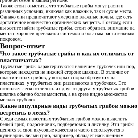
грибной сезон в вашем регионе.
Также стоит отметить, что трубчатые грибы могут расти в
различных условиях, включая как влажные, так и сухие места.
Однако они предпочитают умеренно влажные почвы, где есть
достаточное количество органических веществ. Поэтому, если
вы хотите найти трубчатые грибы, стоит обратить внимание на
места с хорошей дренажной системой и богатым растительным
покровом.
Вопрос-ответ
Что такое трубчатые грибы и как их отличить от
пластинчатых?
Трубчатые грибы характеризуются наличием трубочек или пор,
которые находятся на нижней стороне шляпки. В отличие от
пластинчатых грибов, у которых споры образуются на
пластинках, у трубчатых они развиваются в трубочках. Это
позволяет легко отличить их друг от друга: у трубчатых грибов
шляпка обычно более мясистая, а на срезе видно множество
мелких трубочек.
Какие популярные виды трубчатых грибов можно
встретить в лесах?
Среди самых известных трубчатых грибов можно выделить
белый гриб, подосиновик, подберезовик и лисичку. Эти грибы
ценятся за свои вкусовые качества и часто используются в
кулинарии. Белый гриб, например, обладает насыщенным